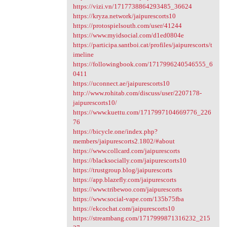
https://vizi.vn/1717738864293485_36624
https://kryza.network/jaipurescorts10
https://protospielsouth.com/user/41244
https://www.myidsocial.com/d1ed0804e
https://participa.santboi.cat/profiles/jaipurescorts/t
imeline
https://followingbook.com/1717996240546555_6
0411
https://uconnect.ae/jaipurescorts10
http://www.rohitab.com/discuss/user/2207178-
jaipurescorts10/
https://www.kuettu.com/1717997104669776_226
76
https://bicycle.one/index.php?
members/jaipurescorts2.1802/#about
https://www.collcard.com/jaipurescorts
https://blacksocially.com/jaipurescorts10
https://trustgroup.blog/jaipurescorts
https://app.blazefly.com/jaipurescorts
https://www.tribewoo.com/jaipurescorts
https://www.social-vape.com/135b75fba
https://ekcochat.com/jaipurescorts10
https://streambang.com/1717999871316232_215