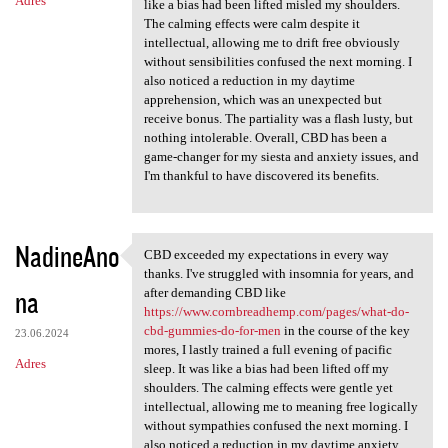
Adres
like a bias had been lifted misled my shoulders.
The calming effects were calm despite it
intellectual, allowing me to drift free obviously
without sensibilities confused the next morning. I
also noticed a reduction in my daytime
apprehension, which was an unexpected but
receive bonus. The partiality was a flash lusty, but
nothing intolerable. Overall, CBD has been a
game-changer for my siesta and anxiety issues, and
I'm thankful to have discovered its benefits.
NadineAno
CBD exceeded my expectations in every way
CBD exceeded my expectations
thanks. I've struggled with insomnia for years, and
na
after demanding CBD like
https://www.cornbreadhemp.com/pages/what-do-
cbd-gummies-do-for-men
in the course of the key
23.06.2024
mores, I lastly trained a full evening of pacific
Adres
sleep. It was like a bias had been lifted off my
shoulders. The calming effects were gentle yet
intellectual, allowing me to meaning free logically
without sympathies confused the next morning. I
also noticed a reduction in my daytime anxiety,