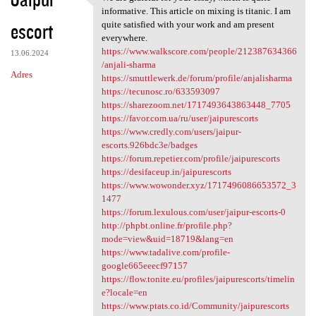
We are grateful for your
o
informative. This article on mixing is titanic. I am
escort
m
quite satisfied with your work and am present
everywhere.
e
https://www.walkscore.com/people/212387634366
13.06.2024
n
/anjali-sharma
Adres
https://smuttlewerk.de/forum/profile/anjalisharma
t
https://tecunosc.ro/633593097
a
https://sharezoom.net/1717493643863448_7705
https://favor.com.ua/ru/user/jaipurescorts
r
https://www.credly.com/users/jaipur-
z
escorts.926bdc3e/badges
https://forum.repetier.com/profile/jaipurescorts
e
https://desifaceup.in/jaipurescorts
https://www.wowonder.xyz/1717496086653572_3
1477
https://forum.lexulous.com/user/jaipur-escorts-0
http://phpbt.online.fr/profile.php?
mode=view&uid=18719&lang=en
https://www.tadalive.com/profile-
google665eeecf97157
https://flow.tonite.eu/profiles/jaipurescorts/timelin
e?locale=en
https://www.ptats.co.id/Community/jaipurescorts