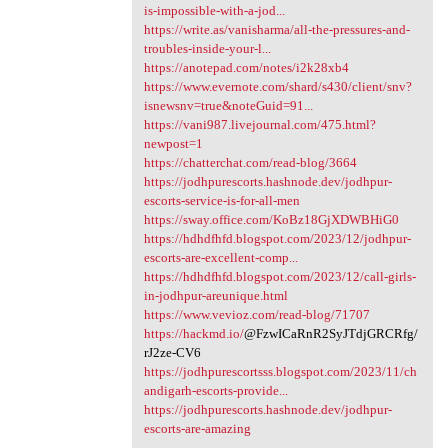
is-impossible-with-a-jod...
https://write.as/vanisharma/all-the-pressures-and-
troubles-inside-your-l...
https://anotepad.com/notes/i2k28xb4
https://www.evernote.com/shard/s430/client/snv?
isnewsnv=true&noteGuid=91...
https://vani987.livejournal.com/475.html?
newpost=1
https://chatterchat.com/read-blog/3664
https://jodhpurescorts.hashnode.dev/jodhpur-
escorts-service-is-for-all-men
https://sway.office.com/KoBz18GjXDWBHiG0
https://hdhdfhfd.blogspot.com/2023/12/jodhpur-
escorts-are-excellent-comp...
https://hdhdfhfd.blogspot.com/2023/12/call-girls-
in-jodhpur-areunique.html
https://www.vevioz.com/read-blog/71707
https://hackmd.io/
@FzwICaRnR2SyJTdjGRCRfg/
rJ2ze-CV6
https://jodhpurescortsss.blogspot.com/2023/11/ch
andigarh-escorts-provide...
https://jodhpurescorts.hashnode.dev/jodhpur-
escorts-are-amazing