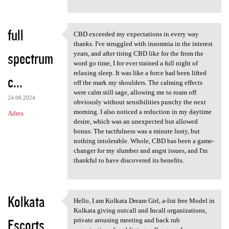
full
CBD exceeded my expectations in every way
CBD exceeded my expectations
thanks. I've struggled with insomnia in the interest
spectrum
years, and after tiring CBD like for the from the
word go time, I for ever trained a full night of
relaxing sleep. It was like a force had been lifted
c...
off the mark my shoulders. The calming effects
were calm still sage, allowing me to roam off
24.06.2024
obviously without sensibilities punchy the next
morning. I also noticed a reduction in my daytime
Adres
desire, which was an unexpected but allowed
bonus. The tactfulness was a minute lusty, but
nothing intolerable. Whole, CBD has been a game-
changer for my slumber and angst issues, and I'm
thankful to have discovered its benefits.
Kolkata
Hello, I am Kolkata Dream Girl, a-list free Model in
Hello, I am Kolkata Dream
Kolkata giving outcall and Incall organizations,
Escorts
private arousing meeting and back rub