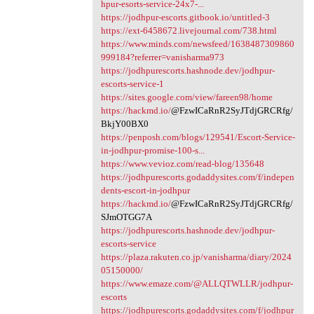
hpur-esorts-service-24x7-...
https://jodhpur-escorts.gitbook.io/untitled-3
https://ext-6458672.livejournal.com/738.html
https://www.minds.com/newsfeed/1638487309860
999184?referrer=vanisharma973
https://jodhpurescorts.hashnode.dev/jodhpur-
escorts-service-1
https://sites.google.com/view/fareen98/home
https://hackmd.io/
@FzwICaRnR2SyJTdjGRCRfg/
BkjY00BX0
https://penposh.com/blogs/129541/Escort-Service-
in-jodhpur-promise-100-s...
https://www.vevioz.com/read-blog/135648
https://jodhpurescorts.godaddysites.com/f/indepen
dents-escort-in-jodhpur
https://hackmd.io/
@FzwICaRnR2SyJTdjGRCRfg/
SJmOTGG7A
https://jodhpurescorts.hashnode.dev/jodhpur-
escorts-service
https://plaza.rakuten.co.jp/vanisharma/diary/2024
05150000/
https://www.emaze.com/@ALLQTWLLR/jodhpur-
escorts
https://jodhpurescorts.godaddysites.com/f/jodhpur