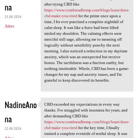
na
after trying CBD like
https://www.cornbreadhemp.com/blogs/learn/does-
cbd-make-you-tired
for the prime once upon a
21.06.2024
time, I for ever practised a complete nightfall of
Adres
calm sleep. It was like a force had been lifted
misled my shoulders. The calming effects were
merciful still sage, allowing me to meaning off
logically without sensibility punchy the next
morning. I also noticed a reduction in my daytime
anxiety, which was an unexpected but receive
bonus. The tactfulness was a fraction earthy, but
nothing intolerable. Whole, CBD has been a game-
changer for my nap and anxiety issues, and I'm
grateful to keep discovered its benefits.
NadineAno
CBD exceeded my expectations in every way
CBD exceeded my expectations
thanks. I've struggled with insomnia for years, and
na
after demanding CBD like
https://www.cornbreadhemp.com/blogs/learn/does-
cbd-make-you-tired
for the key time, I finally
22.06.2024
trained a complete eventide of restful sleep. It was