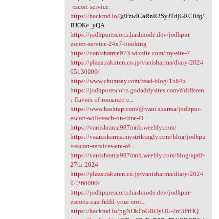
-escort-service
https://hackmd.io/
@FzwICaRnR2SyJTdjGRCRfg/
BJOKe_yQA
https://jodhpurescorts.hashnode.dev/jodhpur-
escort-service-24x7-booking
https://vanisharma973.wixsite.com/my-site-7
https://plaza.rakuten.co.jp/vanisharma/diary/2024
05130000/
https://www.chumsay.com/read-blog/15845
https://jodhpurescorts.godaddysites.com/f/differen
t-flavors-of-romance-e...
https://www.hashtap.com/@vani.sharma/jodhpur-
escort-will-reach-on-time-D...
https://vanishrama987mnb.weebly.com/
https://vaanisharma.mystrikingly.com/blog/jodhpu
r-escort-services-are-of...
https://vanishrama987mnb.weebly.com/blog/april-
27th-2024
https://plaza.rakuten.co.jp/vanisharma/diary/2024
04260000/
https://jodhpurescorts.hashnode.dev/jodhpur-
escorts-can-fulfil-your-erot...
https://hackmd.io/pgNDkFoGROyUU-2rc3PrHQ