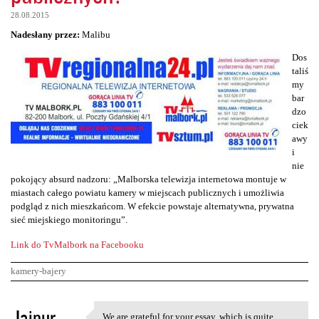
28.08.2015
Nadesłany przez:
Malibu
Dos
taliś
my
bar
dzo
ciek
awy
i
nie
pokojący absurd nadzoru: „Malborska telewizja internetowa montuje w
miastach całego powiatu kamery w miejscach publicznych i umożliwia
podgląd z nich mieszkańcom. W efekcie powstaje alternatywna, prywatna
sieć miejskiego monitoringu”.
Link do TvMalbork na Facebooku
kamery-bajery
K
Jaipur
We are grateful for your essay, which is quite