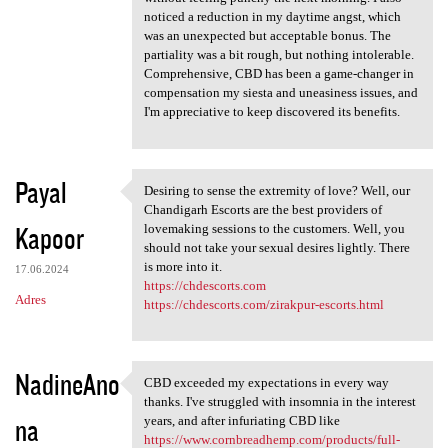
noticed a reduction in my daytime angst, which
was an unexpected but acceptable bonus. The
partiality was a bit rough, but nothing intolerable.
Comprehensive, CBD has been a game-changer in
compensation my siesta and uneasiness issues, and
I'm appreciative to keep discovered its benefits.
Payal
Desiring to sense the extremity of love? Well, our
Desiring to sense the
Chandigarh Escorts are the best providers of
Kapoor
lovemaking sessions to the customers. Well, you
should not take your sexual desires lightly. There
is more into it.
17.06.2024
https://chdescorts.com
Adres
https://chdescorts.com/zirakpur-escorts.html
NadineAno
CBD exceeded my expectations in every way
CBD exceeded my expectations
thanks. I've struggled with insomnia in the interest
na
years, and after infuriating CBD like
https://www.cornbreadhemp.com/products/full-