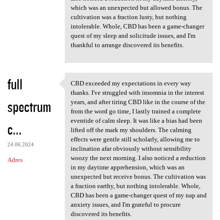
which was an unexpected but allowed bonus. The
cultivation was a fraction lusty, but nothing
intolerable. Whole, CBD has been a game-changer
quest of my sleep and solicitude issues, and I'm
thankful to arrange discovered its benefits.
full
CBD exceeded my expectations in every way
CBD exceeded my expectations
thanks. I've struggled with insomnia in the interest
spectrum
years, and after tiring CBD like in the course of the
from the word go time, I lastly trained a complete
eventide of calm sleep. It was like a bias had been
c...
lifted off the mark my shoulders. The calming
effects were gentle still scholarly, allowing me to
24.06.2024
inclination afar obviously without sensibility
woozy the next morning. I also noticed a reduction
Adres
in my daytime apprehension, which was an
unexpected but receive bonus. The cultivation was
a fraction earthy, but nothing intolerable. Whole,
CBD has been a game-changer quest of my nap and
anxiety issues, and I'm grateful to procure
discovered its benefits.