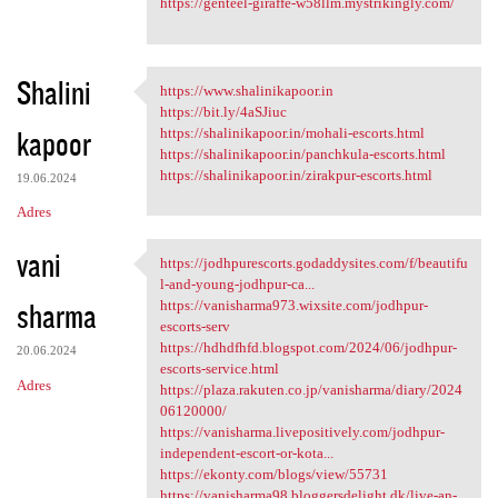
https://genteel-giraffe-w58llm.mystrikingly.com/
Shalini
https://www.shalinikapoor.in
https://www.shalinikapoor.in
https://bit.ly/4aSJiuc
kapoor
https://shalinikapoor.in/mohali-escorts.html
https://shalinikapoor.in/panchkula-escorts.html
https://shalinikapoor.in/zirakpur-escorts.html
19.06.2024
Adres
vani
https://jodhpurescorts.godaddysites.com/f/beautifu
https://jodhpurescorts
l-and-young-jodhpur-ca...
sharma
https://vanisharma973.wixsite.com/jodhpur-
escorts-serv
https://hdhdfhfd.blogspot.com/2024/06/jodhpur-
20.06.2024
escorts-service.html
Adres
https://plaza.rakuten.co.jp/vanisharma/diary/2024
06120000/
https://vanisharma.livepositively.com/jodhpur-
independent-escort-or-kota...
https://ekonty.com/blogs/view/55731
https://vanisharma98.bloggersdelight.dk/live-an-