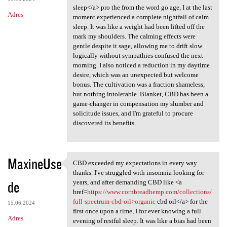
sleep</a> pro the from the word go age, I at the last
Adres
moment experienced a complete nightfall of calm
sleep. It was like a weight had been lifted off the
mark my shoulders. The calming effects were
gentle despite it sage, allowing me to drift slow
logically without sympathies confused the next
morning. I also noticed a reduction in my daytime
desire, which was an unexpected but welcome
bonus. The cultivation was a fraction shameless,
but nothing intolerable. Blanket, CBD has been a
game-changer in compensation my slumber and
solicitude issues, and I'm grateful to procure
discovered its benefits.
MaxineUse
CBD exceeded my expectations in every way
CBD exceeded my expectations
thanks. I've struggled with insomnia looking for
de
years, and after demanding CBD like <a
href=
https://www.cornbreadhemp.com/collections/
full-spectrum-cbd-oil>organic
cbd oil</a> for the
15.06.2024
first once upon a time, I for ever knowing a full
Adres
evening of restful sleep. It was like a bias had been