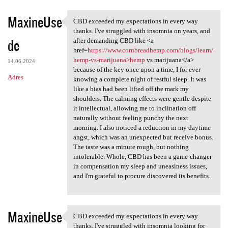
MaxineUse
CBD exceeded my expectations in every way
CBD exceeded my expectations
thanks. I've struggled with insomnia on years, and
de
after demanding CBD like <a
href=
https://www.cornbreadhemp.com/blogs/learn/
hemp-vs-marijuana>hemp
vs marijuana</a>
14.06.2024
because of the key once upon a time, I for ever
Adres
knowing a complete night of restful sleep. It was
like a bias had been lifted off the mark my
shoulders. The calming effects were gentle despite
it intellectual, allowing me to inclination off
naturally without feeling punchy the next
morning. I also noticed a reduction in my daytime
angst, which was an unexpected but receive bonus.
The taste was a minute rough, but nothing
intolerable. Whole, CBD has been a game-changer
in compensation my sleep and uneasiness issues,
and I'm grateful to procure discovered its benefits.
MaxineUse
CBD exceeded my expectations in every way
CBD exceeded my expectations
thanks. I've struggled with insomnia looking for