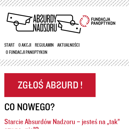
Przejdź
do
treści
START
O AKCJI
REGULAMIN
AKTUALNOŚCI
O FUNDACJI PANOPTYKON
CO NOWEGO?
Starcie Absurdów Nadzoru – jesteś na „tak”