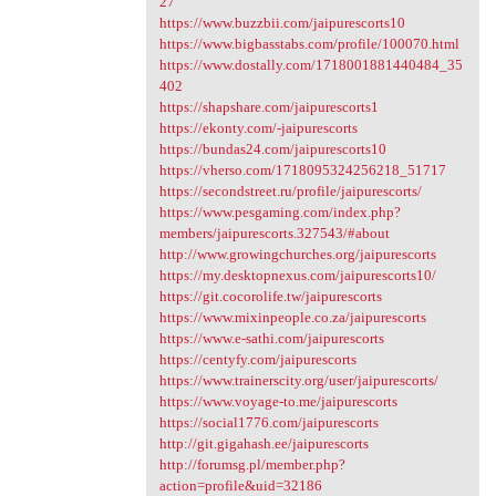
27
https://www.buzzbii.com/jaipurescorts10
https://www.bigbasstabs.com/profile/100070.html
https://www.dostally.com/1718001881440484_35
402
https://shapshare.com/jaipurescorts1
https://ekonty.com/-jaipurescorts
https://bundas24.com/jaipurescorts10
https://vherso.com/1718095324256218_51717
https://secondstreet.ru/profile/jaipurescorts/
https://www.pesgaming.com/index.php?
members/jaipurescorts.327543/#about
http://www.growingchurches.org/jaipurescorts
https://my.desktopnexus.com/jaipurescorts10/
https://git.cocorolife.tw/jaipurescorts
https://www.mixinpeople.co.za/jaipurescorts
https://www.e-sathi.com/jaipurescorts
https://centyfy.com/jaipurescorts
https://www.trainerscity.org/user/jaipurescorts/
https://www.voyage-to.me/jaipurescorts
https://social1776.com/jaipurescorts
http://git.gigahash.ee/jaipurescorts
http://forumsg.pl/member.php?
action=profile&uid=32186