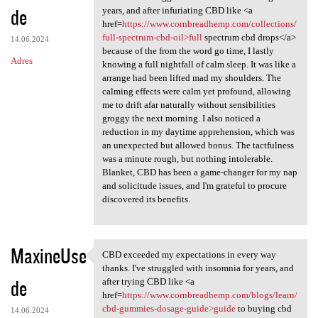
de
years, and after infuriating CBD like <a
href=
https://www.cornbreadhemp.com/collections/
full-spectrum-cbd-oil>full
spectrum cbd drops</a>
14.06.2024
because of the from the word go time, I lastly
Adres
knowing a full nightfall of calm sleep. It was like a
arrange had been lifted mad my shoulders. The
calming effects were calm yet profound, allowing
me to drift afar naturally without sensibilities
groggy the next morning. I also noticed a
reduction in my daytime apprehension, which was
an unexpected but allowed bonus. The tactfulness
was a minute rough, but nothing intolerable.
Blanket, CBD has been a game-changer for my nap
and solicitude issues, and I'm grateful to procure
discovered its benefits.
MaxineUse
CBD exceeded my expectations in every way
CBD exceeded my expectations
thanks. I've struggled with insomnia for years, and
de
after trying CBD like <a
href=
https://www.cornbreadhemp.com/blogs/learn/
cbd-gummies-dosage-guide>guide
to buying cbd
14.06.2024