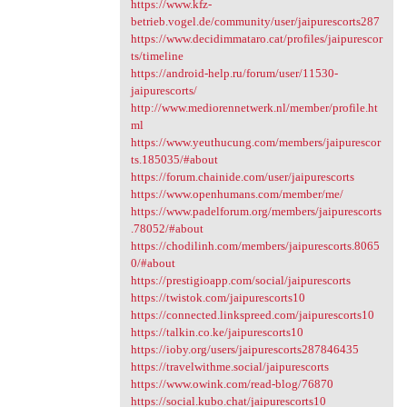
https://www.kfz-
betrieb.vogel.de/community/user/jaipurescorts287
https://www.decidimmataro.cat/profiles/jaipurescor
ts/timeline
https://android-help.ru/forum/user/11530-
jaipurescorts/
http://www.mediorennetwerk.nl/member/profile.ht
ml
https://www.yeuthucung.com/members/jaipurescor
ts.185035/#about
https://forum.chainide.com/user/jaipurescorts
https://www.openhumans.com/member/me/
https://www.padelforum.org/members/jaipurescorts
.78052/#about
https://chodilinh.com/members/jaipurescorts.8065
0/#about
https://prestigioapp.com/social/jaipurescorts
https://twistok.com/jaipurescorts10
https://connected.linkspreed.com/jaipurescorts10
https://talkin.co.ke/jaipurescorts10
https://ioby.org/users/jaipurescorts287846435
https://travelwithme.social/jaipurescorts
https://www.owink.com/read-blog/76870
https://social.kubo.chat/jaipurescorts10