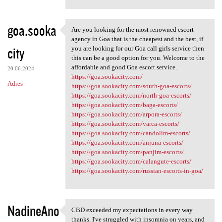
goa.sooka
Are you looking for the most renowned escort
Are you looking for the most
agency in Goa that is the cheapest and the best, if
city
you are looking for our Goa call girls service then
this can be a good option for you. Welcome to the
affordable and good Goa escort service.
20.06.2024
https://goa.sookacity.com/
Adres
https://goa.sookacity.com/south-goa-escorts/
https://goa.sookacity.com/north-goa-escorts/
https://goa.sookacity.com/baga-escorts/
https://goa.sookacity.com/arpora-escorts/
https://goa.sookacity.com/varca-escorts/
https://goa.sookacity.com/candolim-escorts/
https://goa.sookacity.com/anjuna-escorts/
https://goa.sookacity.com/panjim-escorts/
https://goa.sookacity.com/calangute-escorts/
https://goa.sookacity.com/russian-escorts-in-goa/
NadineAno
CBD exceeded my expectations in every way
CBD exceeded my expectations
thanks. I've struggled with insomnia on years, and