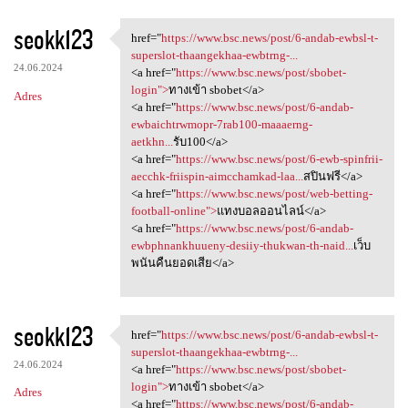
seokk123
href="
https://www.bsc.news/post/6-andab-ewbsl-t-
href="https://www.bsc.news
superslot-thaangekhaa-ewbtrng-...
24.06.2024
<a href="
https://www.bsc.news/post/sbobet-
login">
ทางเข้า sbobet</a>
Adres
<a href="
https://www.bsc.news/post/6-andab-
ewbaichtrwmopr-7rab100-maaaerng-
aetkhn...
รับ100</a>
<a href="
https://www.bsc.news/post/6-ewb-spinfrii-
aecchk-friispin-aimcchamkad-laa...
สปินฟรี</a>
<a href="
https://www.bsc.news/post/web-betting-
football-online">
แทงบอลออนไลน์</a>
<a href="
https://www.bsc.news/post/6-andab-
ewbphnankhuueny-desiiy-thukwan-th-naid...
เว็บ
พนันคืนยอดเสีย</a>
seokk123
href="
https://www.bsc.news/post/6-andab-ewbsl-t-
href="https://www.bsc.news
superslot-thaangekhaa-ewbtrng-...
24.06.2024
<a href="
https://www.bsc.news/post/sbobet-
login">
ทางเข้า sbobet</a>
Adres
<a href="
https://www.bsc.news/post/6-andab-