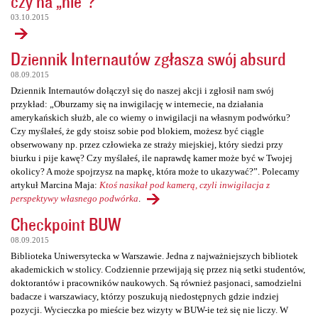
czy na „nie”?
03.10.2015
Dziennik Internautów zgłasza swój absurd
08.09.2015
Dziennik Internautów dołączył się do naszej akcji i zgłosił nam swój
przykład: „Oburzamy się na inwigilację w internecie, na działania
amerykańskich służb, ale co wiemy o inwigilacji na własnym podwórku?
Czy myślałeś, że gdy stoisz sobie pod blokiem, możesz być ciągle
obserwowany np. przez człowieka ze straży miejskiej, który siedzi przy
biurku i pije kawę? Czy myślałeś, ile naprawdę kamer może być w Twojej
okolicy? A może spojrzysz na mapkę, która może to ukazywać?”. Polecamy
artykuł Marcina Maja:
Ktoś nasikał pod kamerą, czyli inwigilacja z
perspektywy własnego podwórka
.
Checkpoint BUW
08.09.2015
Biblioteka Uniwersytecka w Warszawie. Jedna z najważniejszych bibliotek
akademickich w stolicy. Codziennie przewijają się przez nią setki studentów,
doktorantów i pracowników naukowych. Są również pasjonaci, samodzielni
badacze i warszawiacy, którzy poszukują niedostępnych gdzie indziej
pozycji. Wycieczka po mieście bez wizyty w BUW-ie też się nie liczy. W