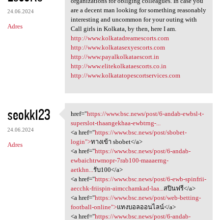
organizations for obliging colleagues. In case you
are a decent man looking for something reasonably
24.06.2024
interesting and uncommon for your outing with
Adres
Call girls in Kolkata, by then, here I am.
http://www.kolkatadreamescorts.com
http://www.kolkatasexyescorts.com
http://www.payalkolkataescort.in
http://www.elitekolkataescorts.co.in
http://www.kolkatatopescortservices.com
seokk123
href="
https://www.bsc.news/post/6-andab-ewbsl-t-
href="https://www.bsc.news
superslot-thaangekhaa-ewbtrng-...
24.06.2024
<a href="
https://www.bsc.news/post/sbobet-
login">
ทางเข้า sbobet</a>
Adres
<a href="
https://www.bsc.news/post/6-andab-
ewbaichtrwmopr-7rab100-maaaerng-
aetkhn...
รับ100</a>
<a href="
https://www.bsc.news/post/6-ewb-spinfrii-
aecchk-friispin-aimcchamkad-laa...
สปินฟรี</a>
<a href="
https://www.bsc.news/post/web-betting-
football-online">
แทงบอลออนไลน์</a>
<a href="
https://www.bsc.news/post/6-andab-