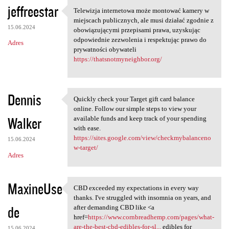
jeffreestar
Telewizja internetowa może montować kamery w
Telewizja internetowa może
miejscach publicznych, ale musi działać zgodnie z
15.06.2024
obowiązującymi przepisami prawa, uzyskując
odpowiednie zezwolenia i respektując prawo do
Adres
prywatności obywateli
https://thatsnotmyneighbor.org/
Dennis
Quickly check your Target gift card balance
Quickly check your Target
online. Follow our simple steps to view your
Walker
available funds and keep track of your spending
with ease.
https://sites.google.com/view/checkmybalanceno
15.06.2024
w-target/
Adres
MaxineUse
CBD exceeded my expectations in every way
CBD exceeded my expectations
thanks. I've struggled with insomnia on years, and
de
after demanding CBD like <a
href=
https://www.cornbreadhemp.com/pages/what-
are-the-best-cbd-edibles-for-sl...
edibles for
15.06.2024