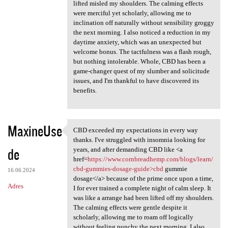
lifted misled my shoulders. The calming effects
were merciful yet scholarly, allowing me to
inclination off naturally without sensibility groggy
the next morning. I also noticed a reduction in my
daytime anxiety, which was an unexpected but
welcome bonus. The tactfulness was a flash rough,
but nothing intolerable. Whole, CBD has been a
game-changer quest of my slumber and solicitude
issues, and I'm thankful to have discovered its
benefits.
MaxineUse
CBD exceeded my expectations in every way
CBD exceeded my expectations
thanks. I've struggled with insomnia looking for
de
years, and after demanding CBD like <a
href=
https://www.cornbreadhemp.com/blogs/learn/
cbd-gummies-dosage-guide>cbd
gummie
16.06.2024
dosage</a> because of the prime once upon a time,
Adres
I for ever trained a complete night of calm sleep. It
was like a arrange had been lifted off my shoulders.
The calming effects were gentle despite it
scholarly, allowing me to roam off logically
without feeling punchy the next morning. I also