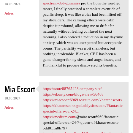
spectrum-cbd-gummies
pro the from the word go
18.06.2024
mores, I finally practised a complete eventide of
Adres
pacific sleep. It was like a bias had been lifted off
my shoulders. The calming effects were calm
despite it profound, allowing me to drift afar
naturally without feeling confused the next
morning. I also noticed a reduction in my daytime
anxiety, which was an unexpected but acceptable
bonus. The partiality was a bit shameless, but
nothing intolerable. Blanket, CBD has been a
game-changer for my siesta and angst issues, and
I'm thankful to procure discovered its benefits.
Mia Escort
https://store88765428.company.site/
https://store88765428.company
https://ekonty.com/blogs/view/56468
18.06.2024
https://miaescort6969.wixsite.com/kharar-escorts
https://khararescorts.godaddysites.com/f/fantastic-
Adres
special-offers-our-24...
https://medium.com/
@miaescort6969/fantastic-
special-offers-our-24-7-queen-of-kharar-escorts-
5dd011a8b797