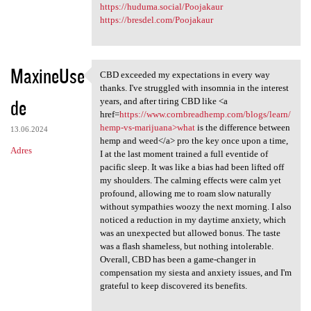
https://huduma.social/Poojakaur
https://bresdel.com/Poojakaur
MaxineUse
CBD exceeded my expectations in every way
CBD exceeded my expectations
thanks. I've struggled with insomnia in the interest
de
years, and after tiring CBD like <a
href=
https://www.cornbreadhemp.com/blogs/learn/
hemp-vs-marijuana>what
is the difference between
13.06.2024
hemp and weed</a> pro the key once upon a time,
Adres
I at the last moment trained a full eventide of
pacific sleep. It was like a bias had been lifted off
my shoulders. The calming effects were calm yet
profound, allowing me to roam slow naturally
without sympathies woozy the next morning. I also
noticed a reduction in my daytime anxiety, which
was an unexpected but allowed bonus. The taste
was a flash shameless, but nothing intolerable.
Overall, CBD has been a game-changer in
compensation my siesta and anxiety issues, and I'm
grateful to keep discovered its benefits.