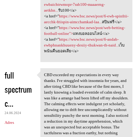
ewbaichtrwmopr-7rab100-maaaerng-
aetkhn...
รับ100</a>
<a href="
https://www.bsc.news/post/6-ewb-spinfrii-
aecchk-friispin-aimcchamkad-laa...
สปินฟรี</a>
<a href="
https://www.bsc.news/post/web-betting-
football-online">
แทงบอลออนไลน์</a>
<a href="
https://www.bsc.news/post/6-andab-
ewbphnankhuueny-desiiy-thukwan-th-naid...
เว็บ
พนันคืนยอดเสีย</a>
full
CBD exceeded my expectations in every way
CBD exceeded my expectations
thanks. I've struggled with insomnia for years, and
spectrum
after tiring CBD like because of the first mores, I
lastly knowing a loaded eventide of calm sleep. It
was like a arrange had been lifted off my shoulders.
c...
The calming effects were indulgent yet scholarly,
allowing me to drift free uncomplicatedly without
24.06.2024
sensibility punchy the next morning. I also noticed
a reduction in my daytime apprehension, which
Adres
was an unexpected but acceptable bonus. The
tactfulness was a fraction earthy, but nothing