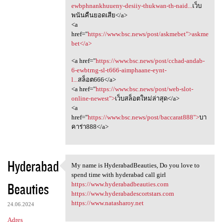
ewbphnankhuueny-desiiy-thukwan-th-naid...
เว็บ
พนันคืนยอดเสีย</a>
<a
href="
https://www.bsc.news/post/askmebet">askme
bet</a>
<a href="
https://www.bsc.news/post/cchad-andab-
6-ewbtrng-sl-t666-aimphaane-eynt-
l...
สล็อต666</a>
<a href="
https://www.bsc.news/post/web-slot-
online-newest">
เว็บสล็อตใหม่ล่าสุด</a>
<a
href="
https://www.bsc.news/post/baccarat888">
บา
คาร่า888</a>
Hyderabad
My name is HyderabadBeauties, Do you love to
My name is HyderabadBeauties,
spend time with hyderabad call girl
Beauties
https://www.hyderabadbeauties.com
https://www.hyderabadescortstars.com
https://www.natasharoy.net
24.06.2024
Adres