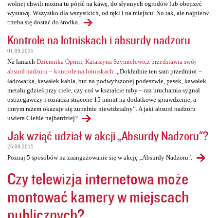
wolnej chwili można tu pójść na kawę, do słynnych ogrodów lub obejrzeć
wystawę. Wszystko dla wszystkich, od ręki i na miejscu. No tak, ale najpierw
trzeba się dostać do środka.
Kontrole na lotniskach i absurdy nadzoru
01.09.2015
Na łamach
Dziennika Opinii, Katarzyna Szymielewicz przedstawia swój
absurd nadzoru – kontrole na lotniskach
: „Dokładnie ten sam przedmiot –
ładowarka, kawałek kabla, but na podwyższonej podeszwie, pasek, kawałek
metalu gdzieś przy ciele, czy coś w kształcie tuby – raz uruchamia sygnał
ostrzegawczy i oznacza stracone 15 minut na dodatkowe sprawdzenie, a
innym razem okazuje się zupełnie niewidzialny”. A jaki absurd nadzoru
uwiera Ciebie najbardziej?
Jak wziąć udział w akcji „Absurdy Nadzoru"?
25.08.2015
Poznaj 5 sposobów na zaangażowanie się w akcję „Absurdy Nadzoru".
Czy telewizja internetowa może
montować kamery w miejscach
publicznych?