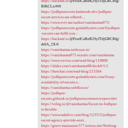
https://hackmd.io/
@FzwICaRnR2SyJTdjGRCRfg/
BJKCLxrW0
https://jodhpurescorts.hashnode.dev/jodhpur-
escort-services-are-offered-...
https://www.evtv.me/author/vanisharma973/
https://jodhpurescorts.godaddysites.com/f/jodhpur
-escorts-can-fulfil-you...
https://hackmd.io/
@FzwICaRnR2SyJTdjGRCRfg/
rk0A_2X-0
https://vanisharma.nethouse.ru/
https://vanisharma973.wixsite.com/vanisharma
https://www.vevioz.com/read-blog/119809
https://slides.com/vanisharma98/deck#/1/1
https://fnetchat.com/read-blog/215564
https://jodhpurescorts.godaddysites.com/f/easy-
availability-of-escorts-s...
https://vanisharma.webflow.io/
https://jodhpur-
escorts.gitbook.io/jodhpurescortsserviceprovider
https://velog.io/@vanisharma/Escort-in-Jodhpur-
is-flexible
https://www.tadalive.com/blog/123515/jodhpur-
escort-agency-provide-eroti...
https://grave-maiasaura-577.notion.site/Nothing-