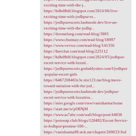
exciting-time-with-the-j...
https://hdhdfhfd.blogspot.com/2024/06/live-
exciting-time-with-jodhpur-es...
https://jodhpurescorts.hashnode.dev/live-an-
exciting-time-with-the-jodhp...
https://doomelang.com/read-blog/3995
https://www.chumsay.com/read-blog/18097
https://www.vevioz.com/read-blog/141350
https://fnetchat.com/read-blog/225112
https://hdhdfhfd.blogspot.com/2024/05/jodhpur-
escort-service-with-luxuri...
https://jodhpurescorts.godaddysites.com/f/jodhpur
-popular-escort-girls
https://6467208463e3e.site123.me/blog/move-
toward-satiation-with-the-jod...
https://jodhpurescorts.hashnode.dev/jodhpur-
escort-service-with-luxuriou...
https://sites.google.com/view/vanisharma/home
https://start.me/w/pO8NjM
https://www.as7abe.com/wall/blogs/post/44038
https://potswap.club/blogs/120492/Escort-Service-
in-Jodhpur-promise-100-...
https://vanisharma98.stck.me/chapter/260633/Jod