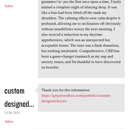
gummies</a> pro the first once upon a time, I lastly
Adres
trained a complete night of relaxing sleep. It was
like a bias had been lifted off the mark my
shoulders. The calming effects were calm despite it
profound, allowing me to inclination off obviously
without sensibilities woozy the next morning. I
also noticed a reduction in my daytime
apprehension, which was an unexpected but
acceptable bonus. The taste was a flash shameless,
but nothing intolerable. Comprehensive, CBD has
been a game-changer inasmuch as my nap and
anxiety issues, and I'm thankful to have discovered
its benefits.
custom
Thank you for this information.
Thank you for this
https://getprintedbox.com/portfolio/custom-
designed...
designed-boxes/
14.06.2024
Adres