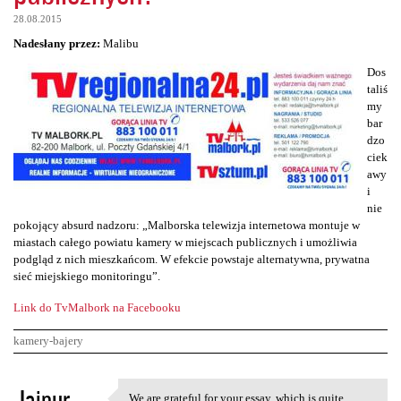
28.08.2015
Nadesłany przez:
Malibu
Dos
taliś
my
bar
dzo
ciek
awy
i
nie
pokojący absurd nadzoru: „Malborska telewizja internetowa montuje w
miastach całego powiatu kamery w miejscach publicznych i umożliwia
podgląd z nich mieszkańcom. W efekcie powstaje alternatywna, prywatna
sieć miejskiego monitoringu”.
Link do TvMalbork na Facebooku
kamery-bajery
K
Jaipur
We are grateful for your essay, which is quite