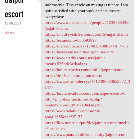
We are grateful for your
o
informative. This article on mixing is titanic. I am
escort
m
quite satisfied with your work and am present
everywhere.
e
https://www.walkscore.com/people/212387634366
13.06.2024
n
/anjali-sharma
Adres
https://smuttlewerk.de/forum/profile/anjalisharma
t
https://tecunosc.ro/633593097
a
https://sharezoom.net/1717493643863448_7705
https://favor.com.ua/ru/user/jaipurescorts
r
https://www.credly.com/users/jaipur-
z
escorts.926bdc3e/badges
https://forum.repetier.com/profile/jaipurescorts
e
https://desifaceup.in/jaipurescorts
https://www.wowonder.xyz/1717496086653572_3
1477
https://forum.lexulous.com/user/jaipur-escorts-0
http://phpbt.online.fr/profile.php?
mode=view&uid=18719&lang=en
https://www.tadalive.com/profile-
google665eeecf97157
https://flow.tonite.eu/profiles/jaipurescorts/timelin
e?locale=en
https://www.ptats.co.id/Community/jaipurescorts