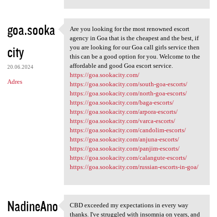
goa.sooka
Are you looking for the most renowned escort
Are you looking for the most
agency in Goa that is the cheapest and the best, if
city
you are looking for our Goa call girls service then
this can be a good option for you. Welcome to the
affordable and good Goa escort service.
20.06.2024
https://goa.sookacity.com/
Adres
https://goa.sookacity.com/south-goa-escorts/
https://goa.sookacity.com/north-goa-escorts/
https://goa.sookacity.com/baga-escorts/
https://goa.sookacity.com/arpora-escorts/
https://goa.sookacity.com/varca-escorts/
https://goa.sookacity.com/candolim-escorts/
https://goa.sookacity.com/anjuna-escorts/
https://goa.sookacity.com/panjim-escorts/
https://goa.sookacity.com/calangute-escorts/
https://goa.sookacity.com/russian-escorts-in-goa/
NadineAno
CBD exceeded my expectations in every way
CBD exceeded my expectations
thanks. I've struggled with insomnia on years, and