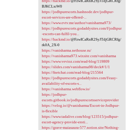
https://hackmd.io/
@FzwICaRnR2SyJTdjGRCRfg/
BJKCLxrW0
https://jodhpurescorts.hashnode.dev/jodhpur-
escort-services-are-offered-...
https://www.evtv.me/author/vanisharma973/
https://jodhpurescorts.godaddysites.com/f/jodhpur
-escorts-can-fulfil-you...
https://hackmd.io/
@FzwICaRnR2SyJTdjGRCRfg/
rk0A_2X-0
https://vanisharma.nethouse.ru/
https://vanisharma973.wixsite.com/vanisharma
https://www.vevioz.com/read-blog/119809
https://slides.com/vanisharma98/deck#/1/1
https://fnetchat.com/read-blog/215564
https://jodhpurescorts.godaddysites.com/f/easy-
availability-of-escorts-s...
https://vanisharma.webflow.io/
https://jodhpur-
escorts.gitbook.io/jodhpurescortsserviceprovider
https://velog.io/@vanisharma/Escort-in-Jodhpur-
is-flexible
https://www.tadalive.com/blog/123515/jodhpur-
escort-agency-provide-eroti...
https://grave-maiasaura-577.notion.site/Nothing-