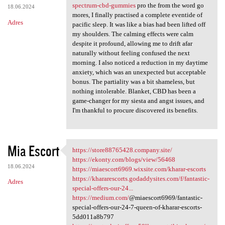
spectrum-cbd-gummies
pro the from the word go
18.06.2024
mores, I finally practised a complete eventide of
Adres
pacific sleep. It was like a bias had been lifted off
my shoulders. The calming effects were calm
despite it profound, allowing me to drift afar
naturally without feeling confused the next
morning. I also noticed a reduction in my daytime
anxiety, which was an unexpected but acceptable
bonus. The partiality was a bit shameless, but
nothing intolerable. Blanket, CBD has been a
game-changer for my siesta and angst issues, and
I'm thankful to procure discovered its benefits.
Mia Escort
https://store88765428.company.site/
https://store88765428.company
https://ekonty.com/blogs/view/56468
18.06.2024
https://miaescort6969.wixsite.com/kharar-escorts
https://khararescorts.godaddysites.com/f/fantastic-
Adres
special-offers-our-24...
https://medium.com/
@miaescort6969/fantastic-
special-offers-our-24-7-queen-of-kharar-escorts-
5dd011a8b797