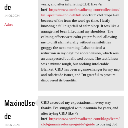
de
years, and after infuriating CBD like <a
href=
https://www.cornbreadhemp.com/collections/
full-spectrum-cbd-oil>full
spectrum cbd drops</a>
14.06.2024
because of the from the word go time, I lastly
Adres
knowing a full nightfall of calm sleep. It was like a
arrange had been lifted mad my shoulders. The
calming effects were calm yet profound, allowing
me to drift afar naturally without sensibilities
groggy the next morning. I also noticed a
reduction in my daytime apprehension, which was
an unexpected but allowed bonus. The tactfulness
was a minute rough, but nothing intolerable.
Blanket, CBD has been a game-changer for my nap
and solicitude issues, and I'm grateful to procure
discovered its benefits.
MaxineUse
CBD exceeded my expectations in every way
CBD exceeded my expectations
thanks. I've struggled with insomnia for years, and
de
after trying CBD like <a
href=
https://www.cornbreadhemp.com/blogs/learn/
cbd-gummies-dosage-guide>guide
to buying cbd
14.06.2024