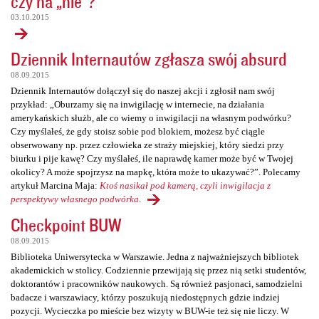
czy na „nie”?
03.10.2015
Dziennik Internautów zgłasza swój absurd
08.09.2015
Dziennik Internautów dołączył się do naszej akcji i zgłosił nam swój
przykład: „Oburzamy się na inwigilację w internecie, na działania
amerykańskich służb, ale co wiemy o inwigilacji na własnym podwórku?
Czy myślałeś, że gdy stoisz sobie pod blokiem, możesz być ciągle
obserwowany np. przez człowieka ze straży miejskiej, który siedzi przy
biurku i pije kawę? Czy myślałeś, ile naprawdę kamer może być w Twojej
okolicy? A może spojrzysz na mapkę, która może to ukazywać?”. Polecamy
artykuł Marcina Maja:
Ktoś nasikał pod kamerą, czyli inwigilacja z
perspektywy własnego podwórka
.
Checkpoint BUW
08.09.2015
Biblioteka Uniwersytecka w Warszawie. Jedna z najważniejszych bibliotek
akademickich w stolicy. Codziennie przewijają się przez nią setki studentów,
doktorantów i pracowników naukowych. Są również pasjonaci, samodzielni
badacze i warszawiacy, którzy poszukują niedostępnych gdzie indziej
pozycji. Wycieczka po mieście bez wizyty w BUW-ie też się nie liczy. W