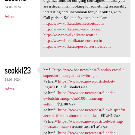
organizations for obliging colleagues. In case you
are a decent man looking for something reasonably
24.06.2024
interesting and uncommon for your outing with
Adres
Call girls in Kolkata, by then, here I am.
http://www.kolkatadreamescorts.com
http://www.kolkatasexyescorts.com
http://www.payalkolkataescort.in
http://www.elitekolkataescorts.co.in
http://www.kolkatatopescortservices.com
seokk123
href="
https://www.bsc.news/post/6-andab-ewbsl-t-
href="https://www.bsc.news
superslot-thaangekhaa-ewbtrng-...
24.06.2024
<a href="
https://www.bsc.news/post/sbobet-
login">
ทางเข้า sbobet</a>
Adres
<a href="
https://www.bsc.news/post/6-andab-
ewbaichtrwmopr-7rab100-maaaerng-
aetkhn...
รับ100</a>
<a href="
https://www.bsc.news/post/6-ewb-spinfrii-
aecchk-friispin-aimcchamkad-laa...
สปินฟรี</a>
<a href="
https://www.bsc.news/post/web-betting-
football-online">
แทงบอลออนไลน์</a>
<a href="
https://www.bsc.news/post/6-andab-