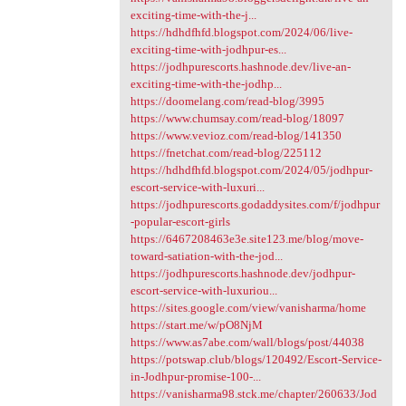
exciting-time-with-the-j...
https://hdhdfhfd.blogspot.com/2024/06/live-
exciting-time-with-jodhpur-es...
https://jodhpurescorts.hashnode.dev/live-an-
exciting-time-with-the-jodhp...
https://doomelang.com/read-blog/3995
https://www.chumsay.com/read-blog/18097
https://www.vevioz.com/read-blog/141350
https://fnetchat.com/read-blog/225112
https://hdhdfhfd.blogspot.com/2024/05/jodhpur-
escort-service-with-luxuri...
https://jodhpurescorts.godaddysites.com/f/jodhpur
-popular-escort-girls
https://6467208463e3e.site123.me/blog/move-
toward-satiation-with-the-jod...
https://jodhpurescorts.hashnode.dev/jodhpur-
escort-service-with-luxuriou...
https://sites.google.com/view/vanisharma/home
https://start.me/w/pO8NjM
https://www.as7abe.com/wall/blogs/post/44038
https://potswap.club/blogs/120492/Escort-Service-
in-Jodhpur-promise-100-...
https://vanisharma98.stck.me/chapter/260633/Jod