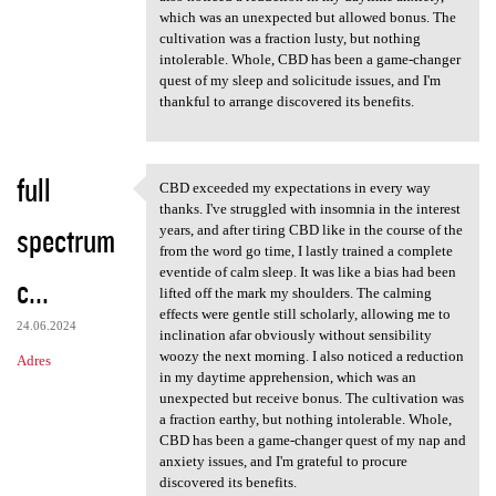
which was an unexpected but allowed bonus. The
cultivation was a fraction lusty, but nothing
intolerable. Whole, CBD has been a game-changer
quest of my sleep and solicitude issues, and I'm
thankful to arrange discovered its benefits.
full
CBD exceeded my expectations in every way
CBD exceeded my expectations
thanks. I've struggled with insomnia in the interest
spectrum
years, and after tiring CBD like in the course of the
from the word go time, I lastly trained a complete
eventide of calm sleep. It was like a bias had been
c...
lifted off the mark my shoulders. The calming
effects were gentle still scholarly, allowing me to
24.06.2024
inclination afar obviously without sensibility
woozy the next morning. I also noticed a reduction
Adres
in my daytime apprehension, which was an
unexpected but receive bonus. The cultivation was
a fraction earthy, but nothing intolerable. Whole,
CBD has been a game-changer quest of my nap and
anxiety issues, and I'm grateful to procure
discovered its benefits.