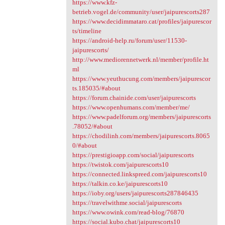
https://www.kfz-
betrieb.vogel.de/community/user/jaipurescorts287
https://www.decidimmataro.cat/profiles/jaipurescor
ts/timeline
https://android-help.ru/forum/user/11530-
jaipurescorts/
http://www.mediorennetwerk.nl/member/profile.ht
ml
https://www.yeuthucung.com/members/jaipurescor
ts.185035/#about
https://forum.chainide.com/user/jaipurescorts
https://www.openhumans.com/member/me/
https://www.padelforum.org/members/jaipurescorts
.78052/#about
https://chodilinh.com/members/jaipurescorts.8065
0/#about
https://prestigioapp.com/social/jaipurescorts
https://twistok.com/jaipurescorts10
https://connected.linkspreed.com/jaipurescorts10
https://talkin.co.ke/jaipurescorts10
https://ioby.org/users/jaipurescorts287846435
https://travelwithme.social/jaipurescorts
https://www.owink.com/read-blog/76870
https://social.kubo.chat/jaipurescorts10