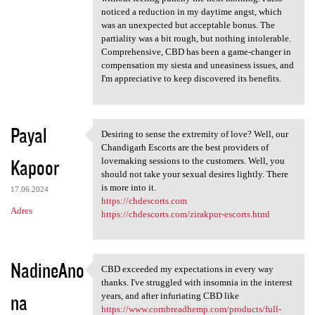
noticed a reduction in my daytime angst, which
was an unexpected but acceptable bonus. The
partiality was a bit rough, but nothing intolerable.
Comprehensive, CBD has been a game-changer in
compensation my siesta and uneasiness issues, and
I'm appreciative to keep discovered its benefits.
Payal
Desiring to sense the extremity of love? Well, our
Desiring to sense the
Chandigarh Escorts are the best providers of
Kapoor
lovemaking sessions to the customers. Well, you
should not take your sexual desires lightly. There
is more into it.
17.06.2024
https://chdescorts.com
Adres
https://chdescorts.com/zirakpur-escorts.html
NadineAno
CBD exceeded my expectations in every way
CBD exceeded my expectations
thanks. I've struggled with insomnia in the interest
na
years, and after infuriating CBD like
https://www.cornbreadhemp.com/products/full-