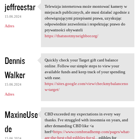
jeffreestar
Telewizja internetowa może montować kamery w
Telewizja internetowa może
miejscach publicznych, ale musi działać zgodnie z
15.06.2024
obowiązującymi przepisami prawa, uzyskując
odpowiednie zezwolenia i respektując prawo do
Adres
prywatności obywateli
https://thatsnotmyneighbor.org/
Dennis
Quickly check your Target gift card balance
Quickly check your Target
online. Follow our simple steps to view your
Walker
available funds and keep track of your spending
with ease.
https://sites.google.com/view/checkmybalanceno
15.06.2024
w-target/
Adres
MaxineUse
CBD exceeded my expectations in every way
CBD exceeded my expectations
thanks. I've struggled with insomnia on years, and
de
after demanding CBD like <a
href=
https://www.cornbreadhemp.com/pages/what-
are-the-best-cbd-edibles-for-sl...
edibles for
15.06.2024