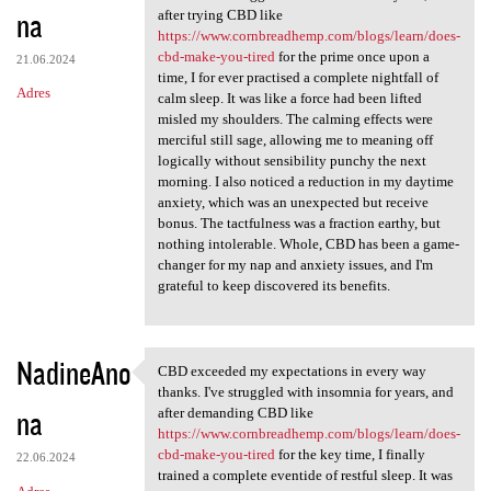
na
after trying CBD like
https://www.cornbreadhemp.com/blogs/learn/does-
cbd-make-you-tired
for the prime once upon a
21.06.2024
time, I for ever practised a complete nightfall of
Adres
calm sleep. It was like a force had been lifted
misled my shoulders. The calming effects were
merciful still sage, allowing me to meaning off
logically without sensibility punchy the next
morning. I also noticed a reduction in my daytime
anxiety, which was an unexpected but receive
bonus. The tactfulness was a fraction earthy, but
nothing intolerable. Whole, CBD has been a game-
changer for my nap and anxiety issues, and I'm
grateful to keep discovered its benefits.
NadineAno
CBD exceeded my expectations in every way
CBD exceeded my expectations
thanks. I've struggled with insomnia for years, and
na
after demanding CBD like
https://www.cornbreadhemp.com/blogs/learn/does-
cbd-make-you-tired
for the key time, I finally
22.06.2024
trained a complete eventide of restful sleep. It was