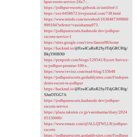
hpur-esorts-service-24x7-...
https://jodhpur-escorts.gitbook.io/untitled-3
https://ext-6458672.livejournal.com/738.html
https://www.minds.com/newsfeed/1638487309860
999184?referrer=vanisharma973
https://jodhpurescorts.hashnode.dev/jodhpur-
escorts-service-1
https://sites.google.com/view/fareen98/home
https://hackmd.io/
@FzwICaRnR2SyJTdjGRCRfg/
BkjY00BX0
https://penposh.com/blogs/129541/Escort-Service-
in-jodhpur-promise-100-s...
https://www.vevioz.com/read-blog/135648
https://jodhpurescorts.godaddysites.com/f/indepen
dents-escort-in-jodhpur
https://hackmd.io/
@FzwICaRnR2SyJTdjGRCRfg/
SJmOTGG7A
https://jodhpurescorts.hashnode.dev/jodhpur-
escorts-service
https://plaza.rakuten.co.jp/vanisharma/diary/2024
05150000/
https://www.emaze.com/@ALLQTWLLR/jodhpur-
escorts
https://jodhpurescorts.godaddysites.com/f/jodhpur