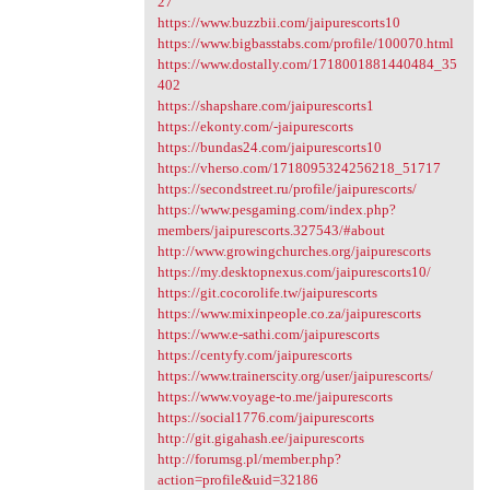
27
https://www.buzzbii.com/jaipurescorts10
https://www.bigbasstabs.com/profile/100070.html
https://www.dostally.com/1718001881440484_35
402
https://shapshare.com/jaipurescorts1
https://ekonty.com/-jaipurescorts
https://bundas24.com/jaipurescorts10
https://vherso.com/1718095324256218_51717
https://secondstreet.ru/profile/jaipurescorts/
https://www.pesgaming.com/index.php?
members/jaipurescorts.327543/#about
http://www.growingchurches.org/jaipurescorts
https://my.desktopnexus.com/jaipurescorts10/
https://git.cocorolife.tw/jaipurescorts
https://www.mixinpeople.co.za/jaipurescorts
https://www.e-sathi.com/jaipurescorts
https://centyfy.com/jaipurescorts
https://www.trainerscity.org/user/jaipurescorts/
https://www.voyage-to.me/jaipurescorts
https://social1776.com/jaipurescorts
http://git.gigahash.ee/jaipurescorts
http://forumsg.pl/member.php?
action=profile&uid=32186