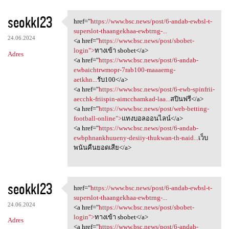
seokk123
href="
https://www.bsc.news/post/6-andab-ewbsl-t-
href="https://www.bsc.news
superslot-thaangekhaa-ewbtrng-...
24.06.2024
<a href="
https://www.bsc.news/post/sbobet-
login">
ทางเข้า sbobet</a>
Adres
<a href="
https://www.bsc.news/post/6-andab-
ewbaichtrwmopr-7rab100-maaaerng-
aetkhn...
รับ100</a>
<a href="
https://www.bsc.news/post/6-ewb-spinfrii-
aecchk-friispin-aimcchamkad-laa...
สปินฟรี</a>
<a href="
https://www.bsc.news/post/web-betting-
football-online">
แทงบอลออนไลน์</a>
<a href="
https://www.bsc.news/post/6-andab-
ewbphnankhuueny-desiiy-thukwan-th-naid...
เว็บ
พนันคืนยอดเสีย</a>
seokk123
href="
https://www.bsc.news/post/6-andab-ewbsl-t-
href="https://www.bsc.news
superslot-thaangekhaa-ewbtrng-...
24.06.2024
<a href="
https://www.bsc.news/post/sbobet-
login">
ทางเข้า sbobet</a>
Adres
<a href="
https://www.bsc.news/post/6-andab-