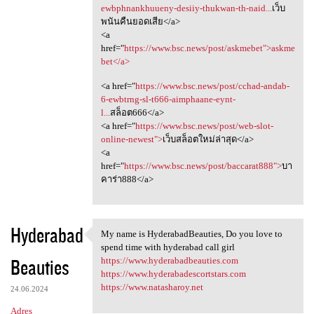
ewbphnankhuueny-desiiy-thukwan-th-naid...
เว็บ
พนันคืนยอดเสีย</a>
<a
href="
https://www.bsc.news/post/askmebet">askme
bet</a>
<a href="
https://www.bsc.news/post/cchad-andab-
6-ewbtrng-sl-t666-aimphaane-eynt-
l...
สล็อต666</a>
<a href="
https://www.bsc.news/post/web-slot-
online-newest">
เว็บสล็อตใหม่ล่าสุด</a>
<a
href="
https://www.bsc.news/post/baccarat888">
บา
คาร่า888</a>
Hyderabad
My name is HyderabadBeauties, Do you love to
My name is HyderabadBeauties,
spend time with hyderabad call girl
Beauties
https://www.hyderabadbeauties.com
https://www.hyderabadescortstars.com
https://www.natasharoy.net
24.06.2024
Adres