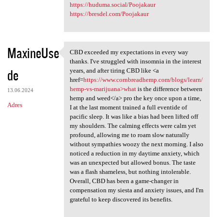
https://huduma.social/Poojakaur
https://bresdel.com/Poojakaur
MaxineUse
CBD exceeded my expectations in every way
CBD exceeded my expectations
thanks. I've struggled with insomnia in the interest
de
years, and after tiring CBD like <a
href=
https://www.cornbreadhemp.com/blogs/learn/
hemp-vs-marijuana>what
is the difference between
13.06.2024
hemp and weed</a> pro the key once upon a time,
Adres
I at the last moment trained a full eventide of
pacific sleep. It was like a bias had been lifted off
my shoulders. The calming effects were calm yet
profound, allowing me to roam slow naturally
without sympathies woozy the next morning. I also
noticed a reduction in my daytime anxiety, which
was an unexpected but allowed bonus. The taste
was a flash shameless, but nothing intolerable.
Overall, CBD has been a game-changer in
compensation my siesta and anxiety issues, and I'm
grateful to keep discovered its benefits.