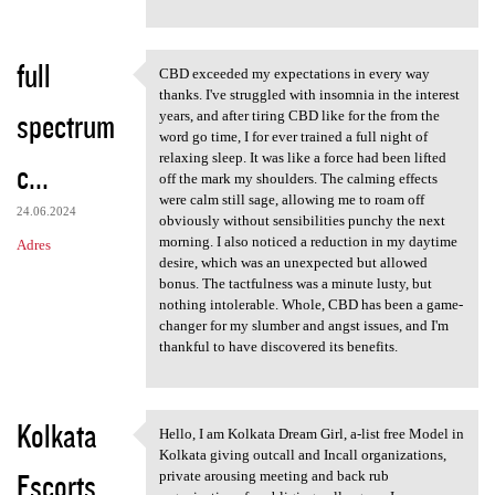
full
CBD exceeded my expectations in every way
CBD exceeded my expectations
thanks. I've struggled with insomnia in the interest
spectrum
years, and after tiring CBD like for the from the
word go time, I for ever trained a full night of
relaxing sleep. It was like a force had been lifted
c...
off the mark my shoulders. The calming effects
were calm still sage, allowing me to roam off
24.06.2024
obviously without sensibilities punchy the next
morning. I also noticed a reduction in my daytime
Adres
desire, which was an unexpected but allowed
bonus. The tactfulness was a minute lusty, but
nothing intolerable. Whole, CBD has been a game-
changer for my slumber and angst issues, and I'm
thankful to have discovered its benefits.
Kolkata
Hello, I am Kolkata Dream Girl, a-list free Model in
Hello, I am Kolkata Dream
Kolkata giving outcall and Incall organizations,
Escorts
private arousing meeting and back rub