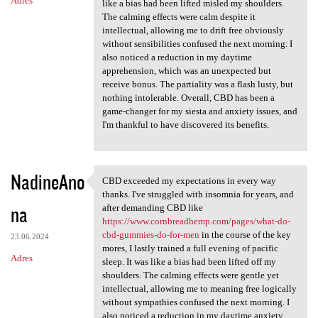
Adres
like a bias had been lifted misled my shoulders.
The calming effects were calm despite it
intellectual, allowing me to drift free obviously
without sensibilities confused the next morning. I
also noticed a reduction in my daytime
apprehension, which was an unexpected but
receive bonus. The partiality was a flash lusty, but
nothing intolerable. Overall, CBD has been a
game-changer for my siesta and anxiety issues, and
I'm thankful to have discovered its benefits.
NadineAno
CBD exceeded my expectations in every way
CBD exceeded my expectations
thanks. I've struggled with insomnia for years, and
na
after demanding CBD like
https://www.cornbreadhemp.com/pages/what-do-
cbd-gummies-do-for-men
in the course of the key
23.06.2024
mores, I lastly trained a full evening of pacific
Adres
sleep. It was like a bias had been lifted off my
shoulders. The calming effects were gentle yet
intellectual, allowing me to meaning free logically
without sympathies confused the next morning. I
also noticed a reduction in my daytime anxiety,