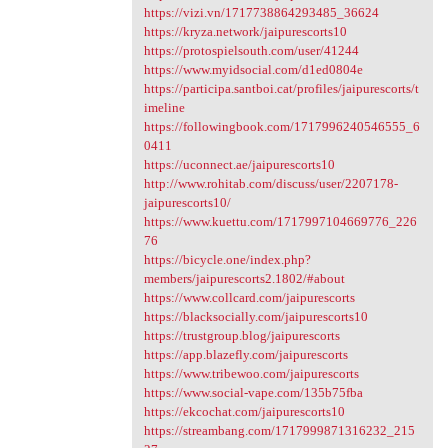
https://vizi.vn/1717738864293485_36624
https://kryza.network/jaipurescorts10
https://protospielsouth.com/user/41244
https://www.myidsocial.com/d1ed0804e
https://participa.santboi.cat/profiles/jaipurescorts/t
imeline
https://followingbook.com/1717996240546555_6
0411
https://uconnect.ae/jaipurescorts10
http://www.rohitab.com/discuss/user/2207178-
jaipurescorts10/
https://www.kuettu.com/1717997104669776_226
76
https://bicycle.one/index.php?
members/jaipurescorts2.1802/#about
https://www.collcard.com/jaipurescorts
https://blacksocially.com/jaipurescorts10
https://trustgroup.blog/jaipurescorts
https://app.blazefly.com/jaipurescorts
https://www.tribewoo.com/jaipurescorts
https://www.social-vape.com/135b75fba
https://ekcochat.com/jaipurescorts10
https://streambang.com/1717999871316232_215