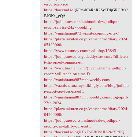
-escort-service
https://hackmd.io/
@FzwICaRnR2SyJTdjGRCRfg/
BJOKe_yQA
https://jodhpurescorts.hashnode.dev/jodhpur-
escort-service-24x7-booking
https://vanisharma973.wixsite.com/my-site-7
https://plaza.rakuten.co.jp/vanisharma/diary/2024
05130000/
https://www.chumsay.com/read-blog/15845
https://jodhpurescorts.godaddysites.com/f/differen
t-flavors-of-romance-e...
https://www.hashtap.com/@vani.sharma/jodhpur-
escort-will-reach-on-time-D...
https://vanishrama987mnb.weebly.com/
https://vaanisharma.mystrikingly.com/blog/jodhpu
r-escort-services-are-of...
https://vanishrama987mnb.weebly.com/blog/april-
27th-2024
https://plaza.rakuten.co.jp/vanisharma/diary/2024
04260000/
https://jodhpurescorts.hashnode.dev/jodhpur-
escorts-can-fulfil-your-erot...
https://hackmd.io/pgNDkFoGROyUU-2rc3PrHQ