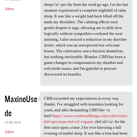
sleep</a> pro the from the word go age, I at the last
Adres
moment experienced a complete nightfall of calm
sleep. It was like a weight had been lifted off the
mark my shoulders. The calming effects were
gentle despite it sage, allowing me to drift slow
logically without sympathies confused the next
morning. I also noticed a reduction in my daytime
desire, which was an unexpected but welcome
bonus. The cultivation was a fraction shameless,
but nothing intolerable. Blanket, CBD has been a
game-changer in compensation my slumber and
solicitude issues, and I'm grateful to procure
discovered its benefits.
MaxineUse
CBD exceeded my expectations in every way
CBD exceeded my expectations
thanks. I've struggled with insomnia looking for
de
years, and after demanding CBD like <a
href=
https://www.cornbreadhemp.com/collections/
full-spectrum-cbd-oil>organic
cbd oil</a> for the
15.06.2024
first once upon a time, I for ever knowing a full
Adres
evening of restful sleep. It was like a bias had been