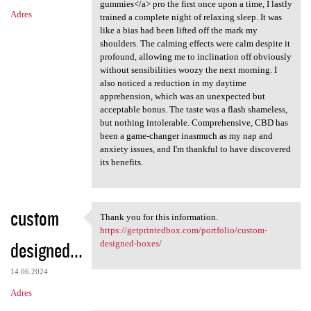
gummies</a> pro the first once upon a time, I lastly
Adres
trained a complete night of relaxing sleep. It was
like a bias had been lifted off the mark my
shoulders. The calming effects were calm despite it
profound, allowing me to inclination off obviously
without sensibilities woozy the next morning. I
also noticed a reduction in my daytime
apprehension, which was an unexpected but
acceptable bonus. The taste was a flash shameless,
but nothing intolerable. Comprehensive, CBD has
been a game-changer inasmuch as my nap and
anxiety issues, and I'm thankful to have discovered
its benefits.
custom
Thank you for this information.
Thank you for this
https://getprintedbox.com/portfolio/custom-
designed...
designed-boxes/
14.06.2024
Adres