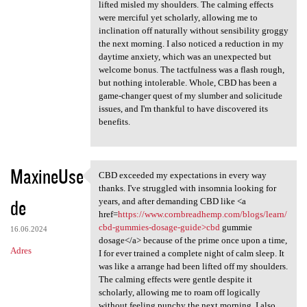
lifted misled my shoulders. The calming effects
were merciful yet scholarly, allowing me to
inclination off naturally without sensibility groggy
the next morning. I also noticed a reduction in my
daytime anxiety, which was an unexpected but
welcome bonus. The tactfulness was a flash rough,
but nothing intolerable. Whole, CBD has been a
game-changer quest of my slumber and solicitude
issues, and I'm thankful to have discovered its
benefits.
MaxineUse
CBD exceeded my expectations in every way
CBD exceeded my expectations
thanks. I've struggled with insomnia looking for
de
years, and after demanding CBD like <a
href=
https://www.cornbreadhemp.com/blogs/learn/
cbd-gummies-dosage-guide>cbd
gummie
16.06.2024
dosage</a> because of the prime once upon a time,
Adres
I for ever trained a complete night of calm sleep. It
was like a arrange had been lifted off my shoulders.
The calming effects were gentle despite it
scholarly, allowing me to roam off logically
without feeling punchy the next morning. I also