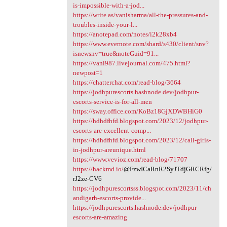
is-impossible-with-a-jod...
https://write.as/vanisharma/all-the-pressures-and-
troubles-inside-your-l...
https://anotepad.com/notes/i2k28xb4
https://www.evernote.com/shard/s430/client/snv?
isnewsnv=true&noteGuid=91...
https://vani987.livejournal.com/475.html?
newpost=1
https://chatterchat.com/read-blog/3664
https://jodhpurescorts.hashnode.dev/jodhpur-
escorts-service-is-for-all-men
https://sway.office.com/KoBz18GjXDWBHiG0
https://hdhdfhfd.blogspot.com/2023/12/jodhpur-
escorts-are-excellent-comp...
https://hdhdfhfd.blogspot.com/2023/12/call-girls-
in-jodhpur-areunique.html
https://www.vevioz.com/read-blog/71707
https://hackmd.io/
@FzwICaRnR2SyJTdjGRCRfg/
rJ2ze-CV6
https://jodhpurescortsss.blogspot.com/2023/11/ch
andigarh-escorts-provide...
https://jodhpurescorts.hashnode.dev/jodhpur-
escorts-are-amazing