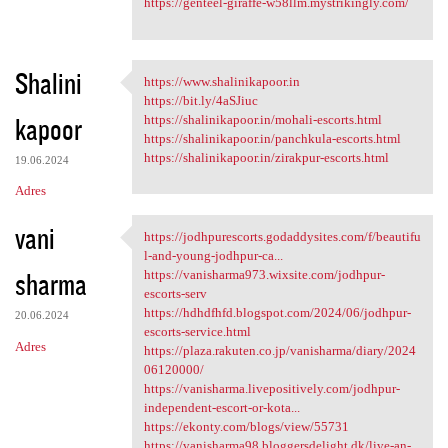
https://genteel-giraffe-w58llm.mystrikingly.com/
Shalini
https://www.shalinikapoor.in
https://www.shalinikapoor.in
https://bit.ly/4aSJiuc
kapoor
https://shalinikapoor.in/mohali-escorts.html
https://shalinikapoor.in/panchkula-escorts.html
https://shalinikapoor.in/zirakpur-escorts.html
19.06.2024
Adres
vani
https://jodhpurescorts.godaddysites.com/f/beautifu
https://jodhpurescorts
l-and-young-jodhpur-ca...
sharma
https://vanisharma973.wixsite.com/jodhpur-
escorts-serv
https://hdhdfhfd.blogspot.com/2024/06/jodhpur-
20.06.2024
escorts-service.html
Adres
https://plaza.rakuten.co.jp/vanisharma/diary/2024
06120000/
https://vanisharma.livepositively.com/jodhpur-
independent-escort-or-kota...
https://ekonty.com/blogs/view/55731
https://vanisharma98.bloggersdelight.dk/live-an-