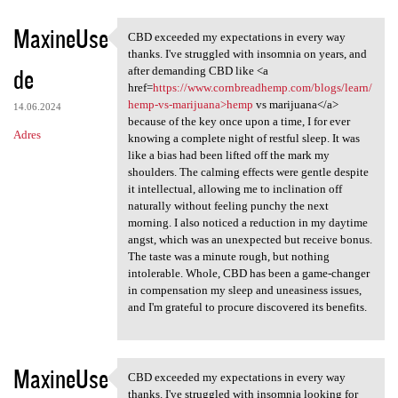
MaxineUse
CBD exceeded my expectations in every way
CBD exceeded my expectations
thanks. I've struggled with insomnia on years, and
de
after demanding CBD like <a
href=
https://www.cornbreadhemp.com/blogs/learn/
hemp-vs-marijuana>hemp
vs marijuana</a>
14.06.2024
because of the key once upon a time, I for ever
Adres
knowing a complete night of restful sleep. It was
like a bias had been lifted off the mark my
shoulders. The calming effects were gentle despite
it intellectual, allowing me to inclination off
naturally without feeling punchy the next
morning. I also noticed a reduction in my daytime
angst, which was an unexpected but receive bonus.
The taste was a minute rough, but nothing
intolerable. Whole, CBD has been a game-changer
in compensation my sleep and uneasiness issues,
and I'm grateful to procure discovered its benefits.
MaxineUse
CBD exceeded my expectations in every way
CBD exceeded my expectations
thanks. I've struggled with insomnia looking for