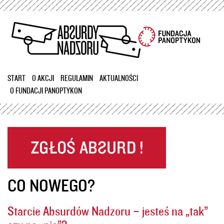
Przejdź
do
treści
START
O AKCJI
REGULAMIN
AKTUALNOŚCI
O FUNDACJI PANOPTYKON
CO NOWEGO?
Starcie Absurdów Nadzoru – jesteś na „tak”