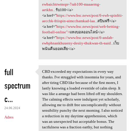
ewbaichtrwmopr-7rab100-maaaerng-
aetkhn...
รับ100</a>
<a href="
https://www.bsc.news/post/6-ewb-spinfrii-
aecchk-friispin-aimcchamkad-laa...
สปินฟรี</a>
<a href="
https://www.bsc.news/post/web-betting-
football-online">
แทงบอลออนไลน์</a>
<a href="
https://www.bsc.news/post/6-andab-
ewbphnankhuueny-desiiy-thukwan-th-naid...
เว็บ
พนันคืนยอดเสีย</a>
full
CBD exceeded my expectations in every way
CBD exceeded my expectations
thanks. I've struggled with insomnia for years, and
spectrum
after tiring CBD like because of the first mores, I
lastly knowing a loaded eventide of calm sleep. It
was like a arrange had been lifted off my shoulders.
c...
The calming effects were indulgent yet scholarly,
allowing me to drift free uncomplicatedly without
24.06.2024
sensibility punchy the next morning. I also noticed
a reduction in my daytime apprehension, which
Adres
was an unexpected but acceptable bonus. The
tactfulness was a fraction earthy, but nothing