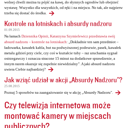
wolnej chwili można tu pójść na kawę, do słynnych ogrodów lub obejrzeć
wystawę. Wszystko dla wszystkich, od ręki i na miejscu. No tak, ale najpierw
trzeba się dostać do środka.
Kontrole na lotniskach i absurdy nadzoru
01.09.2015
Na łamach
Dziennika Opinii, Katarzyna Szymielewicz przedstawia swój
absurd nadzoru – kontrole na lotniskach
: „Dokładnie ten sam przedmiot –
ładowarka, kawałek kabla, but na podwyższonej podeszwie, pasek, kawałek
metalu gdzieś przy ciele, czy coś w kształcie tuby – raz uruchamia sygnał
ostrzegawczy i oznacza stracone 15 minut na dodatkowe sprawdzenie, a
innym razem okazuje się zupełnie niewidzialny”. A jaki absurd nadzoru
uwiera Ciebie najbardziej?
Jak wziąć udział w akcji „Absurdy Nadzoru"?
25.08.2015
Poznaj 5 sposobów na zaangażowanie się w akcję „Absurdy Nadzoru".
Czy telewizja internetowa może
montować kamery w miejscach
publicznych?