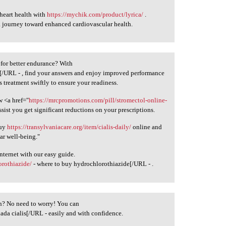
heart health with
https://mychik.com/product/lyrica/
.
 journey toward enhanced cardiovascular health.
n for better endurance? With
l[/URL - , find your answers and enjoy improved performance
 treatment swiftly to ensure your readiness.
w <a href="
https://mrcpromotions.com/pill/stromectol-online-
sist you get significant reductions on your prescriptions.
buy
https://transylvaniacare.org/item/cialis-daily/
online and
ar well-being."
nternet with our easy guide.
rothiazide/
- where to buy hydrochlorothiazide[/URL - .
ion? No need to worry! You can
ada cialis[/URL - easily and with confidence.