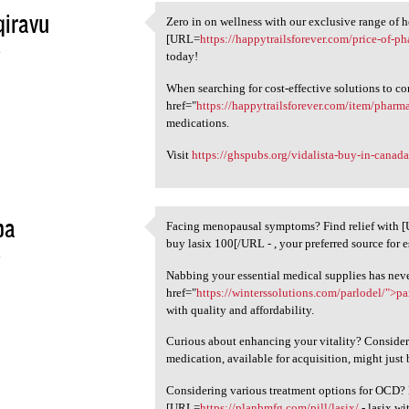
qiravu
Zero in on wellness with our exclusive range of h
Zero in on wellness with our
[URL=
https://happytrailsforever.com/price-of-p
4
today!
When searching for cost-effective solutions to c
href="
https://happytrailsforever.com/item/phar
medications.
Visit
https://ghspubs.org/vidalista-buy-in-canada
ba
Facing menopausal symptoms? Find relief with 
Facing menopausal symptoms?
buy lasix 100[/URL - , your preferred source for 
4
Nabbing your essential medical supplies has neve
href="
https://winterssolutions.com/parlodel/">pa
with quality and affordability.
Curious about enhancing your vitality? Consider
medication, available for acquisition, might just 
Considering various treatment options for OCD? 
[URL=
https://planbmfg.com/pill/lasix/
- lasix w