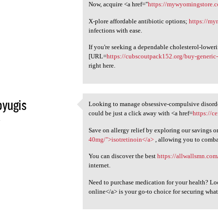
Now, acquire <a href="
https://mywyomingstore.
X-plore affordable antibiotic options;
https://my
infections with ease.
If you're seeking a dependable cholesterol-lower
[URL=
https://cubscoutpack152.org/buy-generic
right here.
oyugis
Looking to manage obsessive-compulsive disorder
Looking to manage obsessive
could be just a click away with <a href=
https://c
4
Save on allergy relief by exploring our savings o
40mg/">isotretinoin</a>
, allowing you to comb
You can discover the best
https://allwallsmn.com
internet.
Need to purchase medication for your health? Loo
online</a> is your go-to choice for securing wha