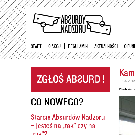
START
O AKCJI
REGULAMIN
AKTUALNOŚCI
O FUN
Kame
10.09.201
Nadesłan
CO NOWEGO?
Starcie Absurdów Nadzoru
– jesteś na „tak” czy na
„nie”?