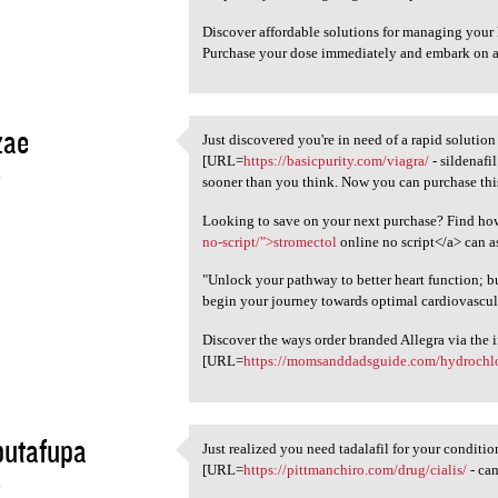
Discover affordable solutions for managing your 
Purchase your dose immediately and embark on a
zae
Just discovered you're in need of a rapid solutio
Just discovered you're in
[URL=
https://basicpurity.com/viagra/
- sildenafi
4
sooner than you think. Now you can purchase this
Looking to save on your next purchase? Find ho
no-script/">stromectol
online no script</a> can as
"Unlock your pathway to better heart function; 
begin your journey towards optimal cardiovascul
Discover the ways order branded Allegra via the i
[URL=
https://momsanddadsguide.com/hydrochlo
butafupa
Just realized you need tadalafil for your condit
Just realized you need
[URL=
https://pittmanchiro.com/drug/cialis/
- can
4