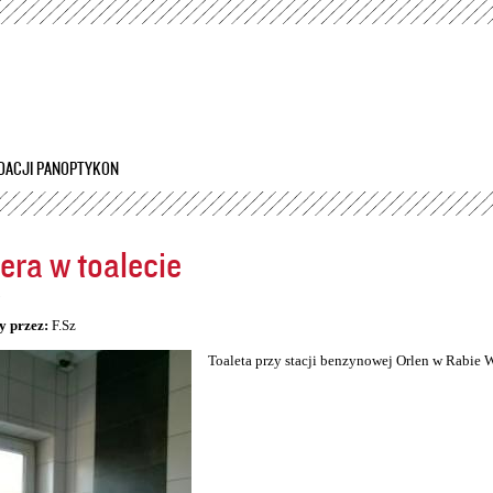
Przejdź
do
treści
DACJI PANOPTYKON
ra w toalecie
5
y przez:
F.Sz
Toaleta przy stacji benzynowej Orlen w Rabie 