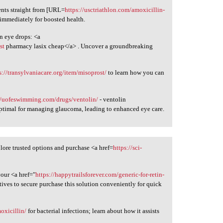
ts straight from [URL=
https://usctriathlon.com/amoxicillin-
immediately for boosted health.
in eye drops: <a
st
pharmacy lasix cheap</a> . Uncover a groundbreaking
s://transylvaniacare.org/item/misoprost/
to learn how you can
//uofeswimming.com/drugs/ventolin/
- ventolin
ptimal for managing glaucoma, leading to enhanced eye care.
lore trusted options and purchase <a href=
https://sci-
your <a href="
https://happytrailsforever.com/generic-for-retin-
tives to secure purchase this solution conveniently for quick
oxicillin/
for bacterial infections; learn about how it assists