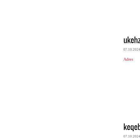
ukeh
07.10.202
Adres
keqe
07.10.202