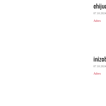
ehiju
07.10.202
Adres
inizo
07.10.202
Adres