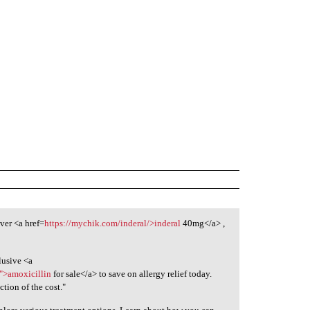
ver <a href=
https://mychik.com/inderal/>inderal
40mg</a> ,
lusive <a
/">amoxicillin
for sale</a> to save on allergy relief today.
ction of the cost."