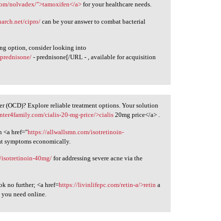
com/nolvadex/">tamoxifen</a>
for your healthcare needs.
narch.net/cipro/
can be your answer to combat bacterial
ing option, consider looking into
-prednisone/
- prednisone[/URL - , available for acquisition
 (OCD)? Explore reliable treatment options. Your solution
enter4family.com/cialis-20-mg-price/>cialis
20mg price</a> .
n <a href="
https://allwallsmn.com/isotretinoin-
at symptoms economically.
/isotretinoin-40mg/
for addressing severe acne via the
k no further; <a href=
https://livinlifepc.com/retin-a/>retin
a
t you need online.