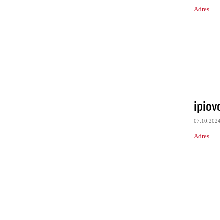
Adres
ipiov
07.10.202
Adres