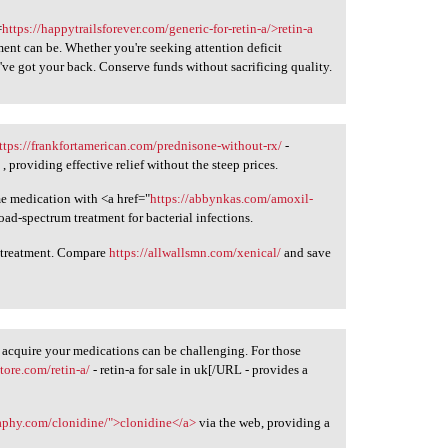
=
https://happytrailsforever.com/generic-for-retin-a/>retin-a
ment can be. Whether you're seeking attention deficit
ve got your back. Conserve funds without sacrificing quality.
ttps://frankfortamerican.com/prednisone-without-rx/
-
, providing effective relief without the steep prices.
me medication with <a href="
https://abbynkas.com/amoxil-
d-spectrum treatment for bacterial infections.
r treatment. Compare
https://allwallsmn.com/xenical/
and save
 acquire your medications can be challenging. For those
ore.com/retin-a/
- retin-a for sale in uk[/URL - provides a
raphy.com/clonidine/">clonidine</a>
via the web, providing a