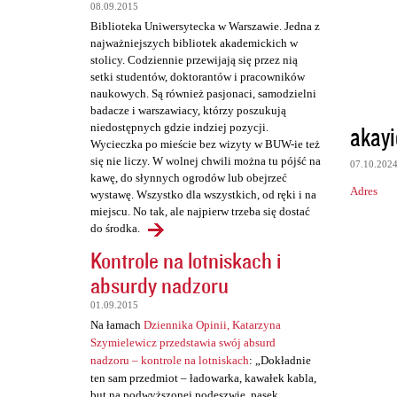
t
08.09.2015
a
Biblioteka Uniwersytecka w Warszawie. Jedna z
najważniejszych bibliotek akademickich w
r
stolicy. Codziennie przewijają się przez nią
z
setki studentów, doktorantów i pracowników
naukowych. Są również pasjonaci, samodzielni
e
badacze i warszawiacy, którzy poszukują
akayi
niedostępnych gdzie indziej pozycji.
Wycieczka po mieście bez wizyty w BUW-ie też
się nie liczy. W wolnej chwili można tu pójść na
07.10.202
kawę, do słynnych ogrodów lub obejrzeć
Adres
wystawę. Wszystko dla wszystkich, od ręki i na
miejscu. No tak, ale najpierw trzeba się dostać
do środka.
Kontrole na lotniskach i
absurdy nadzoru
01.09.2015
Na łamach
Dziennika Opinii, Katarzyna
Szymielewicz przedstawia swój absurd
nadzoru – kontrole na lotniskach
: „Dokładnie
ten sam przedmiot – ładowarka, kawałek kabla,
but na podwyższonej podeszwie, pasek,