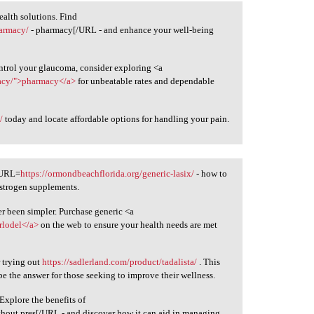
ealth solutions. Find
harmacy/
- pharmacy[/URL - and enhance your well-being
ontrol your glaucoma, consider exploring <a
macy/">pharmacy</a>
for unbeatable rates and dependable
/
today and locate affordable options for handling your pain.
[URL=
https://ormondbeachflorida.org/generic-lasix/
- how to
estrogen supplements.
r been simpler. Purchase generic <a
rlodel</a>
on the web to ensure your health needs are met
 trying out
https://sadlerland.com/product/tadalista/
. This
be the answer for those seeking to improve their wellness.
Explore the benefits of
ithout pres[/URL - and discover how it can aid in managing