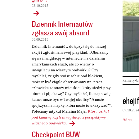
03.10.2015
Dziennik Internautów
zgłasza swój absurd
08.09.2015
Dziennik Internautów dołączył się do naszej
akcji i zgłosił nam swój przykład: „Oburzamy
się na inwigilację w internecie, na działania
amerykańskich służb, ale co wiemy o
inwigilacji na własnym podwórku? Czy
myślałeś, że gdy stoisz sobie pod blokiem,
kamery-b
możesz być ciągle obserwowany np. przez
człowieka ze straży miejskiej, który siedzi przy
biurku i pije kawę? Czy myślałeś, ile naprawdę
K
eheji
kamer może być w Twojej okolicy? A może
o
spojrzysz na mapkę, która może to ukazywać?”.
07.10.202
Polecamy artykuł Marcina Maja:
Ktoś nasikał
m
pod kamerą, czyli inwigilacja z perspektywy
Adres
e
własnego podwórka
.
n
Checkpoint BUW