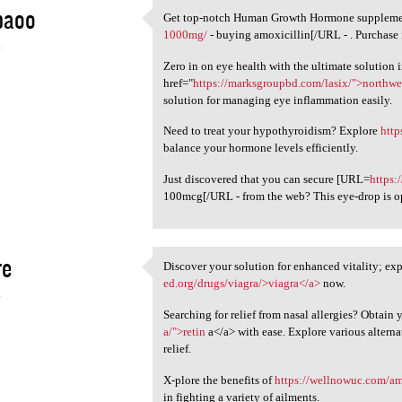
baoo
Get top-notch Human Growth Hormone supplemen
Get top-notch Human Growth
1000mg/
- buying amoxicillin[/URL - . Purchase 
4
Zero in on eye health with the ultimate solution 
href="
https://marksgroupbd.com/lasix/">northwe
solution for managing eye inflammation easily.
Need to treat your hypothyroidism? Explore
http
balance your hormone levels efficiently.
Just discovered that you can secure [URL=
https:
100mcg[/URL - from the web? This eye-drop is o
re
Discover your solution for enhanced vitality; exp
Discover your solution for
ed.org/drugs/viagra/>viagra</a>
now.
4
Searching for relief from nasal allergies? Obtain 
a/">retin
a</a> with ease. Explore various alterna
relief.
X-plore the benefits of
https://wellnowuc.com/am
in fighting a variety of ailments.