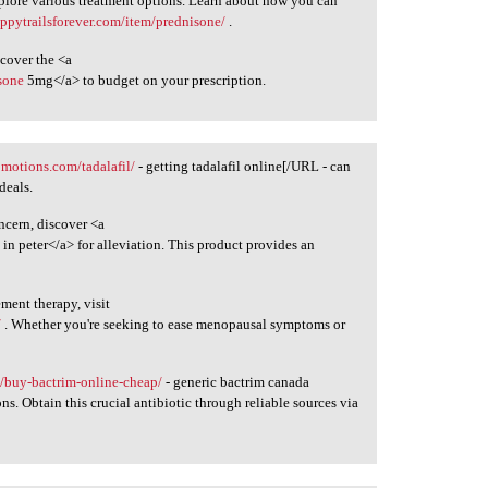
xplore various treatment options. Learn about how you can
appytrailsforever.com/item/prednisone/
.
cover the <a
sone
5mg</a> to budget on your prescription.
omotions.com/tadalafil/
- getting tadalafil online[/URL - can
deals.
ncern, discover <a
l
in peter</a> for alleviation. This product provides an
ment therapy, visit
/
. Whether you're seeking to ease menopausal symptoms or
s/buy-bactrim-online-cheap/
- generic bactrim canada
s. Obtain this crucial antibiotic through reliable sources via