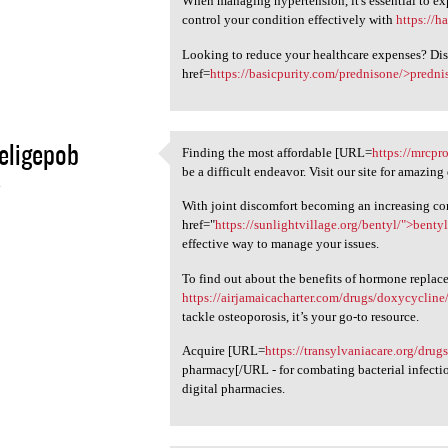
When managing hypertension, it's essential to e
control your condition effectively with
https://h
Looking to reduce your healthcare expenses? Dis
href=
https://basicpurity.com/prednisone/>predni
eligepob
Finding the most affordable [URL=
https://mrcpr
Finding the most affordable
be a difficult endeavor. Visit our site for amazing 
4
With joint discomfort becoming an increasing co
href="
https://sunlightvillage.org/bentyl/">benty
effective way to manage your issues.
To find out about the benefits of hormone replace
https://airjamaicacharter.com/drugs/doxycycline
tackle osteoporosis, it’s your go-to resource.
Acquire [URL=
https://transylvaniacare.org/drug
pharmacy[/URL - for combating bacterial infection
digital pharmacies.