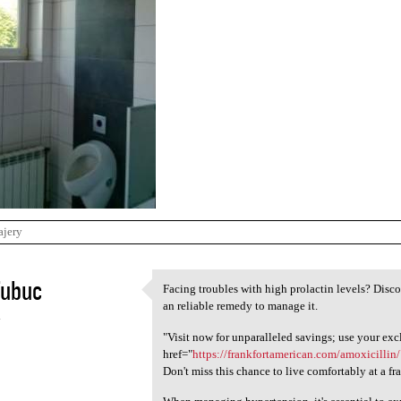
ajery
fubuc
Facing troubles with high prolactin levels? Disco
Facing troubles with high
an reliable remedy to manage it.
4
"Visit now for unparalleled savings; use your exc
href="
https://frankfortamerican.com/amoxicillin
Don't miss this chance to live comfortably at a fra