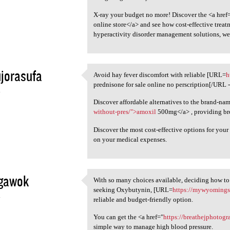
X-ray your budget no more! Discover the <a href
online store</a> and see how cost-effective treat
hyperactivity disorder management solutions, we'
jorasufa
Avoid hay fever discomfort with reliable [URL=
h
Avoid hay fever discomfort
prednisone for sale online no perscription[/URL - 
4
Discover affordable alternatives to the brand-na
without-pres/">amoxil
500mg</a> , providing broa
Discover the most cost-effective options for you
on your medical expenses.
igawok
With so many choices available, deciding how to
With so many choices
seeking Oxybutynin, [URL=
https://mywyomingst
4
reliable and budget-friendly option.
You can get the <a href="
https://breathejphotog
simple way to manage high blood pressure.