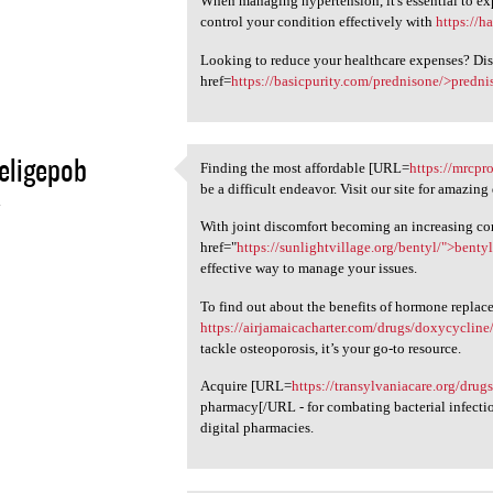
When managing hypertension, it's essential to e
control your condition effectively with
https://h
Looking to reduce your healthcare expenses? Dis
href=
https://basicpurity.com/prednisone/>predni
eligepob
Finding the most affordable [URL=
https://mrcpr
Finding the most affordable
be a difficult endeavor. Visit our site for amazing 
4
With joint discomfort becoming an increasing co
href="
https://sunlightvillage.org/bentyl/">benty
effective way to manage your issues.
To find out about the benefits of hormone replace
https://airjamaicacharter.com/drugs/doxycycline
tackle osteoporosis, it’s your go-to resource.
Acquire [URL=
https://transylvaniacare.org/drug
pharmacy[/URL - for combating bacterial infection
digital pharmacies.