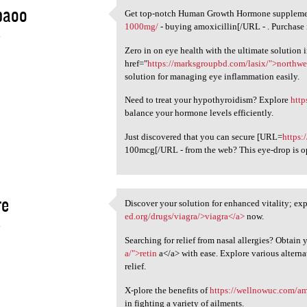
baoo
Get top-notch Human Growth Hormone supplemen
Get top-notch Human Growth
1000mg/
- buying amoxicillin[/URL - . Purchase 
4
Zero in on eye health with the ultimate solution 
href="
https://marksgroupbd.com/lasix/">northwe
solution for managing eye inflammation easily.
Need to treat your hypothyroidism? Explore
http
balance your hormone levels efficiently.
Just discovered that you can secure [URL=
https:
100mcg[/URL - from the web? This eye-drop is o
re
Discover your solution for enhanced vitality; exp
Discover your solution for
ed.org/drugs/viagra/>viagra</a>
now.
4
Searching for relief from nasal allergies? Obtain 
a/">retin
a</a> with ease. Explore various alterna
relief.
X-plore the benefits of
https://wellnowuc.com/am
in fighting a variety of ailments.