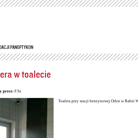
Przejdź
do
treści
DACJI PANOPTYKON
ra w toalecie
5
y przez:
F.Sz
Toaleta przy stacji benzynowej Orlen w Rabie 