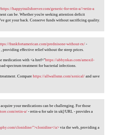
=
https://happytrailsforever.com/generic-for-retin-a/>retin-a
ment can be. Whether you're seeking attention deficit
ve got your back. Conserve funds without sacrificing quality.
ttps://frankfortamerican.com/prednisone-without-rx/
-
, providing effective relief without the steep prices.
me medication with <a href="
https://abbynkas.com/amoxil-
d-spectrum treatment for bacterial infections.
r treatment. Compare
https://allwallsmn.com/xenical/
and save
 acquire your medications can be challenging. For those
ore.com/retin-a/
- retin-a for sale in uk[/URL - provides a
raphy.com/clonidine/">clonidine</a>
via the web, providing a