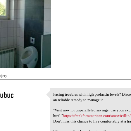
ajery
fubuc
Facing troubles with high prolactin levels? Disco
Facing troubles with high
an reliable remedy to manage it.
4
"Visit now for unparalleled savings; use your exc
href="
https://frankfortamerican.com/amoxicillin
Don't miss this chance to live comfortably at a fra