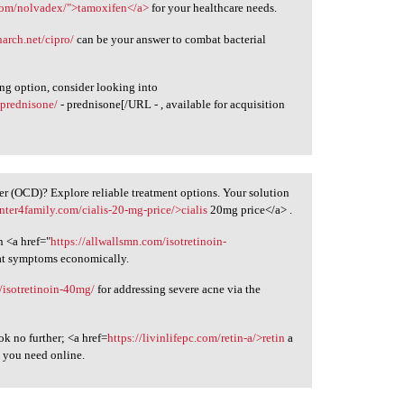
com/nolvadex/">tamoxifen</a>
for your healthcare needs.
narch.net/cipro/
can be your answer to combat bacterial
ing option, consider looking into
-prednisone/
- prednisone[/URL - , available for acquisition
 (OCD)? Explore reliable treatment options. Your solution
enter4family.com/cialis-20-mg-price/>cialis
20mg price</a> .
n <a href="
https://allwallsmn.com/isotretinoin-
at symptoms economically.
/isotretinoin-40mg/
for addressing severe acne via the
k no further; <a href=
https://livinlifepc.com/retin-a/>retin
a
t you need online.