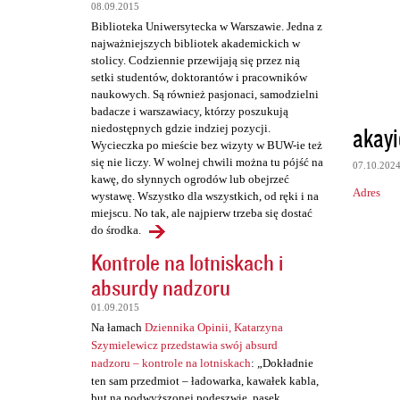
t
08.09.2015
a
Biblioteka Uniwersytecka w Warszawie. Jedna z
najważniejszych bibliotek akademickich w
r
stolicy. Codziennie przewijają się przez nią
z
setki studentów, doktorantów i pracowników
naukowych. Są również pasjonaci, samodzielni
e
badacze i warszawiacy, którzy poszukują
akayi
niedostępnych gdzie indziej pozycji.
Wycieczka po mieście bez wizyty w BUW-ie też
się nie liczy. W wolnej chwili można tu pójść na
07.10.202
kawę, do słynnych ogrodów lub obejrzeć
Adres
wystawę. Wszystko dla wszystkich, od ręki i na
miejscu. No tak, ale najpierw trzeba się dostać
do środka.
Kontrole na lotniskach i
absurdy nadzoru
01.09.2015
Na łamach
Dziennika Opinii, Katarzyna
Szymielewicz przedstawia swój absurd
nadzoru – kontrole na lotniskach
: „Dokładnie
ten sam przedmiot – ładowarka, kawałek kabla,
but na podwyższonej podeszwie, pasek,