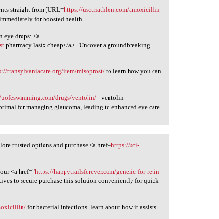
ts straight from [URL=
https://usctriathlon.com/amoxicillin-
immediately for boosted health.
in eye drops: <a
st
pharmacy lasix cheap</a> . Uncover a groundbreaking
s://transylvaniacare.org/item/misoprost/
to learn how you can
//uofeswimming.com/drugs/ventolin/
- ventolin
ptimal for managing glaucoma, leading to enhanced eye care.
lore trusted options and purchase <a href=
https://sci-
your <a href="
https://happytrailsforever.com/generic-for-retin-
tives to secure purchase this solution conveniently for quick
oxicillin/
for bacterial infections; learn about how it assists