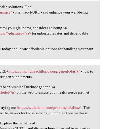
ealth solutions. Find
harmacy/
- pharmacy[/URL - and enhance your well-being
ontrol your glaucoma, consider exploring <a
macy/">pharmacy</a>
for unbeatable rates and dependable
/
today and locate affordable options for handling your pain.
[URL=
https://ormondbeachflorida.org/generic-lasix/
- how to
estrogen supplements.
r been simpler. Purchase generic <a
rlodel</a>
on the web to ensure your health needs are met
 trying out
https://sadlerland.com/product/tadalista/
. This
be the answer for those seeking to improve their wellness.
Explore the benefits of
ithout pres[/URL - and discover how it can aid in managing