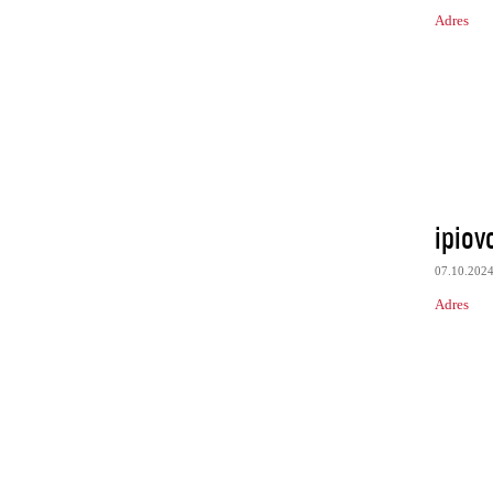
Adres
ipiov
07.10.202
Adres