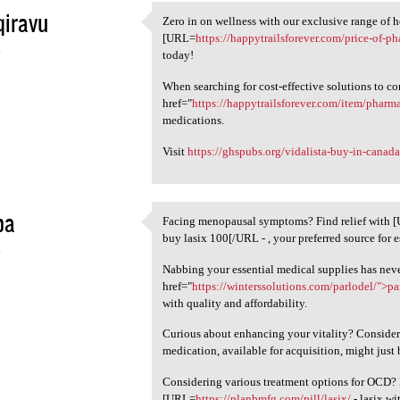
qiravu
Zero in on wellness with our exclusive range of h
Zero in on wellness with our
[URL=
https://happytrailsforever.com/price-of-p
4
today!
When searching for cost-effective solutions to c
href="
https://happytrailsforever.com/item/phar
medications.
Visit
https://ghspubs.org/vidalista-buy-in-canada
ba
Facing menopausal symptoms? Find relief with 
Facing menopausal symptoms?
buy lasix 100[/URL - , your preferred source for 
4
Nabbing your essential medical supplies has neve
href="
https://winterssolutions.com/parlodel/">pa
with quality and affordability.
Curious about enhancing your vitality? Consider
medication, available for acquisition, might just 
Considering various treatment options for OCD? 
[URL=
https://planbmfg.com/pill/lasix/
- lasix w