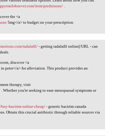
xplore various treatment options. Learn about how you can
appytrailsforever.com/item/prednisone/
.
cover the <a
sone
5mg</a> to budget on your prescription.
omotions.com/tadalafil/
- getting tadalafil online[/URL - can
deals.
ncern, discover <a
l
in peter</a> for alleviation. This product provides an
ment therapy, visit
/
. Whether you're seeking to ease menopausal symptoms or
s/buy-bactrim-online-cheap/
- generic bactrim canada
s. Obtain this crucial antibiotic through reliable sources via