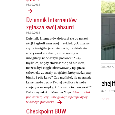
03.10.2015
Dziennik Internautów
zgłasza swój absurd
08.09.2015
Dziennik Internautów dołączył się do naszej
akcji i zgłosił nam swój przykład: „Oburzamy
się na inwigilację w internecie, na działania
amerykańskich służb, ale co wiemy o
inwigilacji na własnym podwórku? Czy
myślałeś, że gdy stoisz sobie pod blokiem,
kamery-b
możesz być ciągle obserwowany np. przez
człowieka ze straży miejskiej, który siedzi przy
biurku i pije kawę? Czy myślałeś, ile naprawdę
K
eheji
kamer może być w Twojej okolicy? A może
o
spojrzysz na mapkę, która może to ukazywać?”.
07.10.202
Polecamy artykuł Marcina Maja:
Ktoś nasikał
m
pod kamerą, czyli inwigilacja z perspektywy
Adres
e
własnego podwórka
.
n
Checkpoint BUW