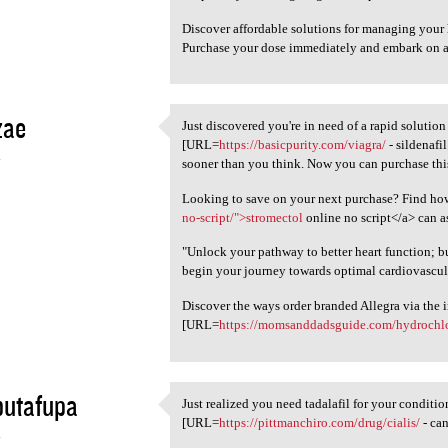
Discover affordable solutions for managing your 
Purchase your dose immediately and embark on a
zae
Just discovered you're in need of a rapid solutio
Just discovered you're in
[URL=
https://basicpurity.com/viagra/
- sildenafi
4
sooner than you think. Now you can purchase this
Looking to save on your next purchase? Find ho
no-script/">stromectol
online no script</a> can as
"Unlock your pathway to better heart function; 
begin your journey towards optimal cardiovascul
Discover the ways order branded Allegra via the i
[URL=
https://momsanddadsguide.com/hydrochlo
butafupa
Just realized you need tadalafil for your condit
Just realized you need
[URL=
https://pittmanchiro.com/drug/cialis/
- can
4