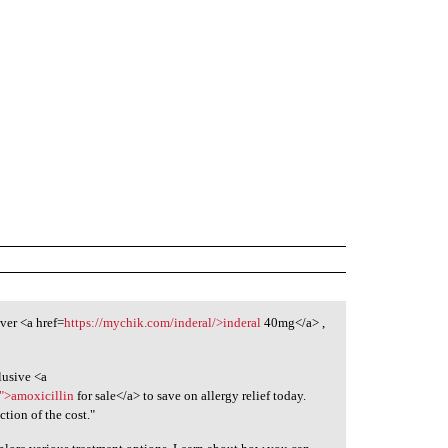
ver <a href=
https://mychik.com/inderal/>inderal
40mg</a> ,
lusive <a
/">amoxicillin
for sale</a> to save on allergy relief today.
ction of the cost."