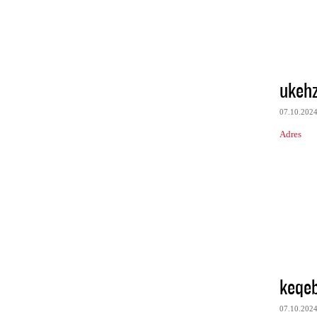
ukeh
07.10.202
Adres
keqe
07.10.202