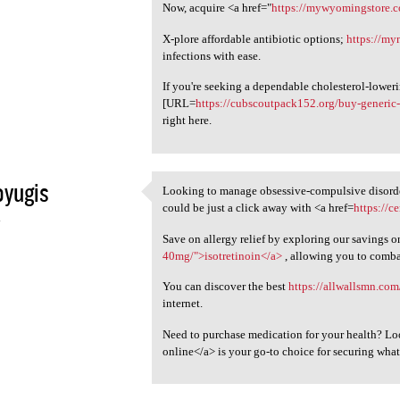
Now, acquire <a href="
https://mywyomingstore.
X-plore affordable antibiotic options;
https://my
infections with ease.
If you're seeking a dependable cholesterol-lower
[URL=
https://cubscoutpack152.org/buy-generic
right here.
oyugis
Looking to manage obsessive-compulsive disorder
Looking to manage obsessive
could be just a click away with <a href=
https://c
4
Save on allergy relief by exploring our savings o
40mg/">isotretinoin</a>
, allowing you to comb
You can discover the best
https://allwallsmn.com
internet.
Need to purchase medication for your health? Loo
online</a> is your go-to choice for securing wha