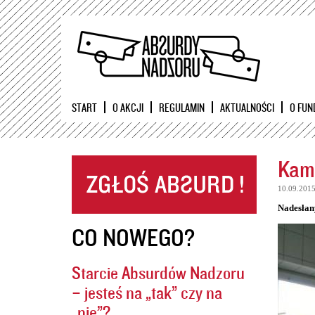
START
O AKCJI
REGULAMIN
AKTUALNOŚCI
O FUN
Kame
10.09.201
Nadesłan
CO NOWEGO?
Starcie Absurdów Nadzoru
– jesteś na „tak” czy na
„nie”?