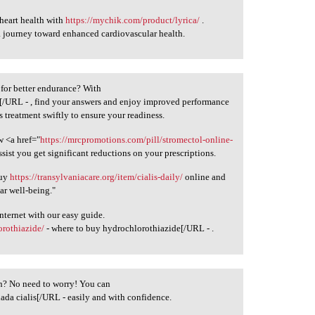
heart health with
https://mychik.com/product/lyrica/
.
 journey toward enhanced cardiovascular health.
n for better endurance? With
l[/URL - , find your answers and enjoy improved performance
 treatment swiftly to ensure your readiness.
w <a href="
https://mrcpromotions.com/pill/stromectol-online-
sist you get significant reductions on your prescriptions.
buy
https://transylvaniacare.org/item/cialis-daily/
online and
ar well-being."
nternet with our easy guide.
rothiazide/
- where to buy hydrochlorothiazide[/URL - .
ion? No need to worry! You can
ada cialis[/URL - easily and with confidence.