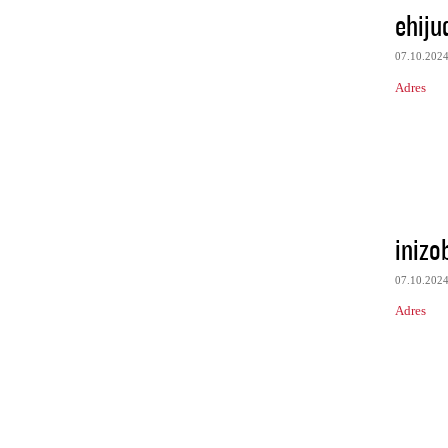
ehiju
07.10.202
Adres
inizo
07.10.202
Adres