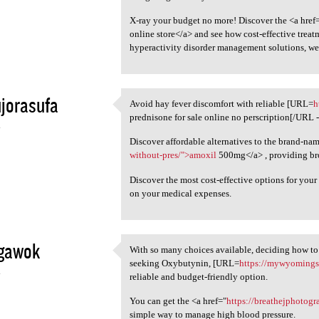
X-ray your budget no more! Discover the <a href
online store</a> and see how cost-effective treat
hyperactivity disorder management solutions, we'
jorasufa
Avoid hay fever discomfort with reliable [URL=
h
Avoid hay fever discomfort
prednisone for sale online no perscription[/URL - 
4
Discover affordable alternatives to the brand-na
without-pres/">amoxil
500mg</a> , providing broa
Discover the most cost-effective options for you
on your medical expenses.
igawok
With so many choices available, deciding how to
With so many choices
seeking Oxybutynin, [URL=
https://mywyomingst
4
reliable and budget-friendly option.
You can get the <a href="
https://breathejphotog
simple way to manage high blood pressure.