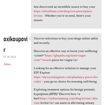
Just discovered an incredible source to buy your
https://allwallsmn.com/drug/non-prescription-
levitra/
. Whether you’re in need, there's your
answer.
oxikoupovi
Uncover selections to buy your drugs online safely
Uncover selections to buy
and securely.
r
Discover an effective way to boost your wellbeing:
<a href="
https://ghspubs.org/item/viagra-
07.10.2024
com/">lowest
prices for viagra</a> .
Adres
Looking for an effective solution to manage your
ED? Explore
https://mywyomingstore.com/pharmacy-prices-for-
cialis/
- your go-to choice for restoring well-being.
Exploring treatment options for benign prostatic
hyperplasia (BPH)? Discover how <a
href=
https://uofeswimming.com/drug/levitra/>disc
ount
levitra</a> can assist in alleviating urinary