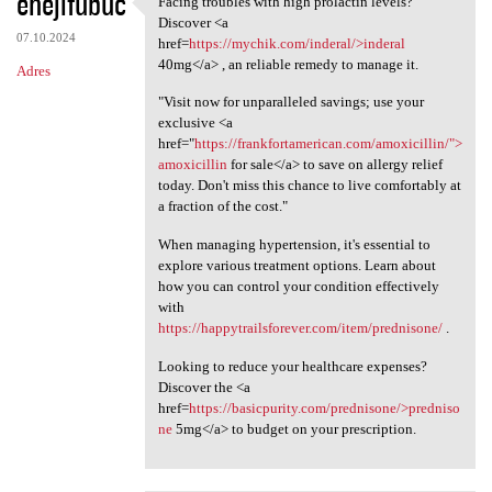
ehejifubuc
Facing troubles with high prolactin levels?
Facing troubles with high
o
Discover <a
07.10.2024
m
href=
https://mychik.com/inderal/>inderal
40mg</a> , an reliable remedy to manage it.
Adres
e
"Visit now for unparalleled savings; use your
n
exclusive <a
t
href="
https://frankfortamerican.com/amoxicillin/">
amoxicillin
for sale</a> to save on allergy relief
a
today. Don't miss this chance to live comfortably at
r
a fraction of the cost."
z
When managing hypertension, it's essential to
e
explore various treatment options. Learn about
how you can control your condition effectively
with
https://happytrailsforever.com/item/prednisone/
.
Looking to reduce your healthcare expenses?
Discover the <a
href=
https://basicpurity.com/prednisone/>predniso
ne
5mg</a> to budget on your prescription.