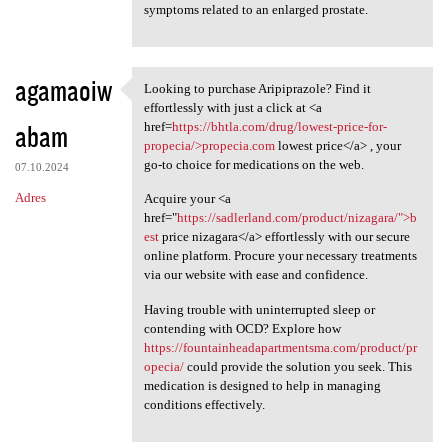
symptoms related to an enlarged prostate.
agamaoiw
Looking to purchase Aripiprazole? Find it
Looking to purchase
effortlessly with just a click at <a
abam
href=
https://bhtla.com/drug/lowest-price-for-
propecia/>propecia.com
lowest price</a> , your
go-to choice for medications on the web.
07.10.2024
Adres
Acquire your <a
href="
https://sadlerland.com/product/nizagara/">b
est
price nizagara</a> effortlessly with our secure
online platform. Procure your necessary treatments
via our website with ease and confidence.
Having trouble with uninterrupted sleep or
contending with OCD? Explore how
https://fountainheadapartmentsma.com/product/pr
opecia/
could provide the solution you seek. This
medication is designed to help in managing
conditions effectively.