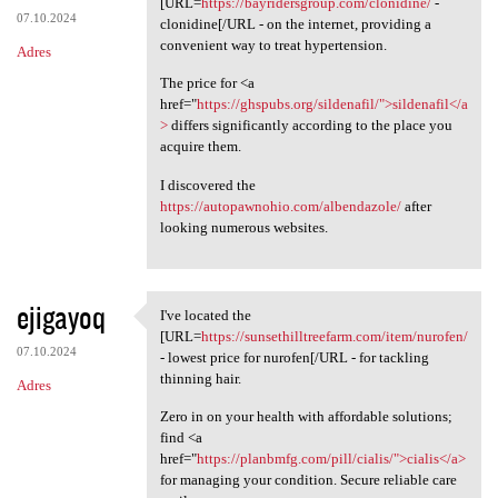
[URL=
https://bayridersgroup.com/clonidine/
-
07.10.2024
clonidine[/URL - on the internet, providing a
convenient way to treat hypertension.
Adres
The price for <a
href="
https://ghspubs.org/sildenafil/">sildenafil</a
>
differs significantly according to the place you
acquire them.
I discovered the
https://autopawnohio.com/albendazole/
after
looking numerous websites.
ejigayoq
I've located the
I've located the [URL=https:/
[URL=
https://sunsethilltreefarm.com/item/nurofen/
07.10.2024
- lowest price for nurofen[/URL - for tackling
thinning hair.
Adres
Zero in on your health with affordable solutions;
find <a
href="
https://planbmfg.com/pill/cialis/">cialis</a>
for managing your condition. Secure reliable care