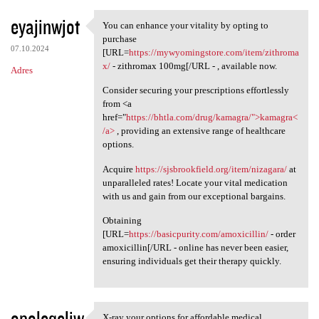
eyajinwjot
You can enhance your vitality by opting to
You can enhance your vitality
purchase
07.10.2024
[URL=
https://mywyomingstore.com/item/zithroma
x/
- zithromax 100mg[/URL - , available now.
Adres
Consider securing your prescriptions effortlessly
from <a
href="
https://bhtla.com/drug/kamagra/">kamagra<
/a>
, providing an extensive range of healthcare
options.
Acquire
https://sjsbrookfield.org/item/nizagara/
at
unparalleled rates! Locate your vital medication
with us and gain from our exceptional bargains.
Obtaining
[URL=
https://basicpurity.com/amoxicillin/
- order
amoxicillin[/URL - online has never been easier,
ensuring individuals get their therapy quickly.
opoleqeliw
X-ray your options for affordable medical