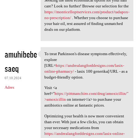
Seeking the most economical option for your hair
care? Look no further! Browse our selection for the
https://monticelloptservices.com/product/tadapox-
no-prescription/
. Whether you choose to purchase
your hair oil, rest assured of finding unmatched
deals on our platform.
amuhibebe
To treat Parkinson's disease symptoms effectively,
To treat Parkinson's disease
explore
saeq
[URL=
https://andrealangforddesigns.com/lasix-
online-pharmacy/
- lasix 100 generika[/URL - as a
budget-friendly option.
07.10.2024
Adres
Visit <a
href="
https://pittmanchiro.com/drug/amoxicillin/"
>amoxicillin
on internet</a> to purchase your
antibiotics online at fantastic prices.
Optimizing your health is now more convenient
than ever. With just a few clicks, you can obtain
your necessary medications from
https://andrealangforddesigns.com/lasix-online-