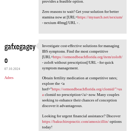
provides a feasible option.
Zero reasons to wait! Get your solution for better
stamina now at [URL=
https://mynarch.net/nexium/
- nexium 40mg[/URL - .
gafxegagey
Investigate cost-effective solutions for managing
Investigate cost-effective
IBS symptoms. Find the most competitive
o
[URL=
https://ormondbeachflorida.org/item/zoloft/
- zoloft without prescription[/URL - for quick
symptom management.
07.10.2024
Adres
Obtain fertility medication at competitive rates;
explore the <a
href="
https://ormondbeachflorida.org/clomid/">us
a
clomid no prescription</a> now. Many couples
seeking to enhance their chances of conception
discover it advantageous.
Looking for urgent financial assistance? Discover
https://bakuchiropractic.com/amoxicillin/
options
today!