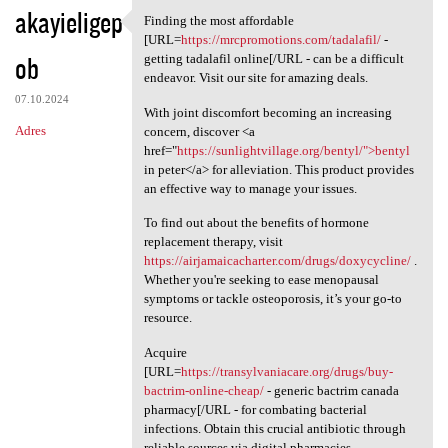
akayieligep
Finding the most affordable
Finding the most affordable
[URL=
https://mrcpromotions.com/tadalafil/
-
ob
getting tadalafil online[/URL - can be a difficult
endeavor. Visit our site for amazing deals.
07.10.2024
With joint discomfort becoming an increasing
Adres
concern, discover <a
href="
https://sunlightvillage.org/bentyl/">bentyl
in peter</a> for alleviation. This product provides
an effective way to manage your issues.
To find out about the benefits of hormone
replacement therapy, visit
https://airjamaicacharter.com/drugs/doxycycline/
.
Whether you're seeking to ease menopausal
symptoms or tackle osteoporosis, it’s your go-to
resource.
Acquire
[URL=
https://transylvaniacare.org/drugs/buy-
bactrim-online-cheap/
- generic bactrim canada
pharmacy[/URL - for combating bacterial
infections. Obtain this crucial antibiotic through
reliable sources via digital pharmacies.