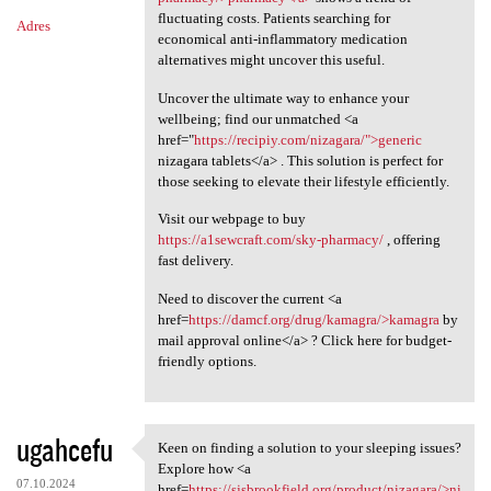
fluctuating costs. Patients searching for
Adres
economical anti-inflammatory medication
alternatives might uncover this useful.
Uncover the ultimate way to enhance your
wellbeing; find our unmatched <a
href="
https://recipiy.com/nizagara/">generic
nizagara tablets</a> . This solution is perfect for
those seeking to elevate their lifestyle efficiently.
Visit our webpage to buy
https://a1sewcraft.com/sky-pharmacy/
, offering
fast delivery.
Need to discover the current <a
href=
https://damcf.org/drug/kamagra/>kamagra
by
mail approval online</a> ? Click here for budget-
friendly options.
ugahcefu
Keen on finding a solution to your sleeping issues?
Keen on finding a solution to
Explore how <a
07.10.2024
href=
https://sjsbrookfield.org/product/nizagara/>ni