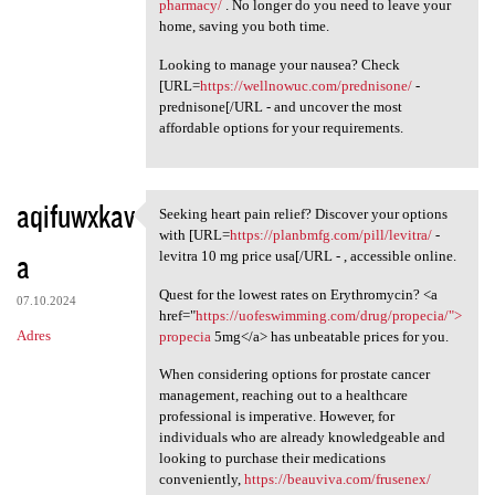
pharmacy/
. No longer do you need to leave your
home, saving you both time.
Looking to manage your nausea? Check
[URL=
https://wellnowuc.com/prednisone/
-
prednisone[/URL - and uncover the most
affordable options for your requirements.
aqifuwxkav
Seeking heart pain relief? Discover your options
Seeking heart pain relief?
with [URL=
https://planbmfg.com/pill/levitra/
-
a
levitra 10 mg price usa[/URL - , accessible online.
Quest for the lowest rates on Erythromycin? <a
07.10.2024
href="
https://uofeswimming.com/drug/propecia/">
Adres
propecia
5mg</a> has unbeatable prices for you.
When considering options for prostate cancer
management, reaching out to a healthcare
professional is imperative. However, for
individuals who are already knowledgeable and
looking to purchase their medications
conveniently,
https://beauviva.com/frusenex/