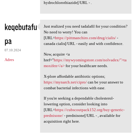
hydrochlorothiazide[/URL - .
keqebutafu
Just realized you need tadalafil for your condition?
Just realized you need
No need to worry! You can
pa
[URL=
https://pittmanchiro.com/drug/cialis/
-
canada cialis[/URL - easily and with confidence.
07.10.2024
Now, acquire <a
Adres
href="
https://mywyomingstore.com/nolvadex/">ta
moxifen</a>
for your healthcare needs.
X-plore affordable antibiotic options;
https://mynarch.net/cipro/
can be your answer to
combat bacterial infections with ease.
If you're seeking a dependable cholesterol-
lowering option, consider looking into
[URL=
https://cubscoutpack152.org/buy-generic-
prednisone/
- prednisone[/URL - , available for
acquisition right here.