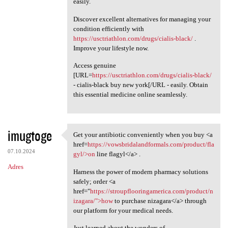
easily.
Discover excellent alternatives for managing your
condition efficiently with
https://usctriathlon.com/drugs/cialis-black/
.
Improve your lifestyle now.
Access genuine
[URL=
https://usctriathlon.com/drugs/cialis-black/
- cialis-black buy new york[/URL - easily. Obtain
this essential medicine online seamlessly.
imugtoge
Get your antibiotic conveniently when you buy <a
Get your antibiotic
href=
https://vowsbridalandformals.com/product/fla
07.10.2024
gyl/>on
line flagyl</a> .
Adres
Harness the power of modern pharmacy solutions
safely; order <a
href="
https://stroupflooringamerica.com/product/n
izagara/">how
to purchase nizagara</a> through
our platform for your medical needs.
Just learned about the wonders of