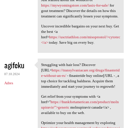
https://mywyomingstore.com/lasix-for-sale/
for
gout treatment? Discover the details on how this
treatment can significantly lessen your symptoms.
Uncover incredible bargains on your next buy. Get
the best <a
href=
https://usctriathlon.com/misoprostol/>cytotec
</a>
today. Save big on every buy.
agifeku
Struggling with hair loss? Discover
Struggling with hair loss?
[URL=
https://transylvaniacare.org/drugs/finasterid
07.10.2024
e-without-an-rx/
- finasteride buy online[/URL - , a
top choice for tackling baldness. Acquire them
Adres
immediately and start your journey to regrowth!
Get relief from your symptoms with <a
href="
https://frankfortamerican.com/product/moln
upiravir/">generic
molnupiravir canada</a> ,
available to buy on the web.
Optimize your health management by exploring