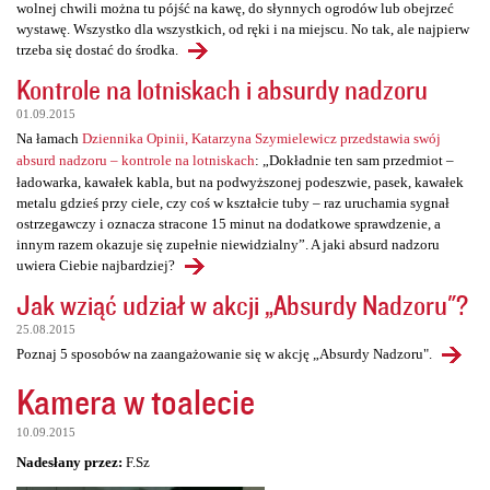
wolnej chwili można tu pójść na kawę, do słynnych ogrodów lub obejrzeć
wystawę. Wszystko dla wszystkich, od ręki i na miejscu. No tak, ale najpierw
trzeba się dostać do środka.
Kontrole na lotniskach i absurdy nadzoru
01.09.2015
Na łamach
Dziennika Opinii, Katarzyna Szymielewicz przedstawia swój
absurd nadzoru – kontrole na lotniskach
: „Dokładnie ten sam przedmiot –
ładowarka, kawałek kabla, but na podwyższonej podeszwie, pasek, kawałek
metalu gdzieś przy ciele, czy coś w kształcie tuby – raz uruchamia sygnał
ostrzegawczy i oznacza stracone 15 minut na dodatkowe sprawdzenie, a
innym razem okazuje się zupełnie niewidzialny”. A jaki absurd nadzoru
uwiera Ciebie najbardziej?
Jak wziąć udział w akcji „Absurdy Nadzoru"?
25.08.2015
Poznaj 5 sposobów na zaangażowanie się w akcję „Absurdy Nadzoru".
Kamera w toalecie
10.09.2015
Nadesłany przez:
F.Sz