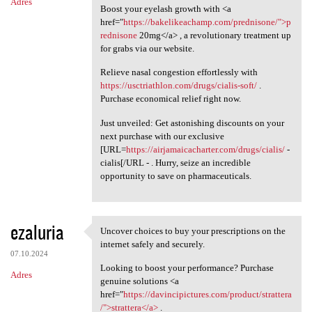
Adres
Boost your eyelash growth with <a
href="
https://bakelikeachamp.com/prednisone/">p
rednisone
20mg</a> , a revolutionary treatment up
for grabs via our website.
Relieve nasal congestion effortlessly with
https://usctriathlon.com/drugs/cialis-soft/
.
Purchase economical relief right now.
Just unveiled: Get astonishing discounts on your
next purchase with our exclusive
[URL=
https://airjamaicacharter.com/drugs/cialis/
-
cialis[/URL - . Hurry, seize an incredible
opportunity to save on pharmaceuticals.
ezaluria
Uncover choices to buy your prescriptions on the
Uncover choices to buy your
internet safely and securely.
07.10.2024
Looking to boost your performance? Purchase
Adres
genuine solutions <a
href="
https://davincipictures.com/product/strattera
/">strattera</a>
.