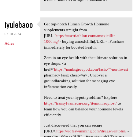
iyulebaoo
Get top-notch Human Growth Hormone
Get top-notch Human Growth
supplements straight from
07.10.2024
[URL=
https://usctriathlon.com/amoxicillin-
1000mg/
- buying amoxicillin[/URL - . Purchase
Adres
immediately for boosted health.
Zero in on eye health with the ultimate solution in
eye drops: <a
href="
https://marksgroupbd.com/lasix/">northwest
pharmacy lasix cheap</a> . Uncover a
groundbreaking solution for managing eye
inflammation easily.
Need to treat your hypothyroidism? Explore
https://transylvaniacare.org/item/misoprost/
to
learn how you can balance your hormone levels
efficiently.
Just discovered that you can secure
[URL=
https://uofeswimming.com/drugs/ventolin/
-
ventolin 100mcg[/URL - from the web? This eye-