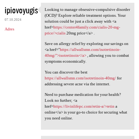
ipiovoyugis
Looking to manage obsessive-compulsive disorder
Looking to manage obsessive
(OCD)? Explore reliable treatment options. Your
07.10.2024
solution could be just a click away with <a
href=
https://center4family.com/cialis-20-mg-
Adres
price/>cialis
20mg price</a> .
Save on allergy relief by exploring our savings on
<a href="
https://allwallsmn.com/isotretinoin-
40mg/">isotretinoin</a>
, allowing you to combat
symptoms economically.
You can discover the best
https://allwallsmn.com/isotretinoin-40mg/
for
addressing severe acne via the internet.
Need to purchase medication for your health?
Look no further; <a
href=
https://livinlifepc.com/retin-a/>retin
a
online</a> is your go-to choice for securing what
you need online.