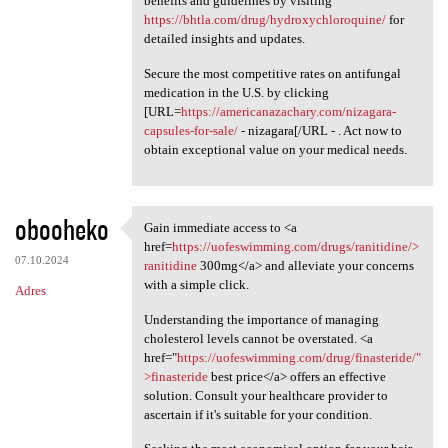
benefits and guidelines by visiting
https://bhtla.com/drug/hydroxychloroquine/
for
detailed insights and updates.
Secure the most competitive rates on antifungal
medication in the U.S. by clicking
[URL=
https://americanazachary.com/nizagara-
capsules-for-sale/
- nizagara[/URL - . Act now to
obtain exceptional value on your medical needs.
obooheko
Gain immediate access to <a
Gain immediate access to <a
href=
https://uofeswimming.com/drugs/ranitidine/>
07.10.2024
ranitidine
300mg</a> and alleviate your concerns
with a simple click.
Adres
Understanding the importance of managing
cholesterol levels cannot be overstated. <a
href="
https://uofeswimming.com/drug/finasteride/"
>finasteride
best price</a> offers an effective
solution. Consult your healthcare provider to
ascertain if it's suitable for your condition.