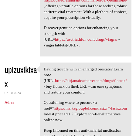
https://cafeorestaurant.com/mail-order-prednisone/
, offering versatile options for those seeking robust
antiretroviral treatment. With a plethora of choices,
acquire your prescription virtually.
Discover genuine options for enhancing your
strength with
[URL=
https://usctriathlon.com/drugs/viagra/
-
viagra tablets[/URL - .
upizuxikixa
Having trouble with an enlarged prostate? Learn
Having trouble with an
how
x
[URL=
https://airjamaicacharter.com/drugs/flomax/
- buy flomax on line[/URL - can ease symptoms
and restore your comfort.
07.10.2024
Adres
Questioning where to procure <a
href="
https://marksgroupbd.com/lasix/">lasix.com
lowest price</a> ? Explore top-tier alternatives
online now.
Keep informed on this anti-malarial medication