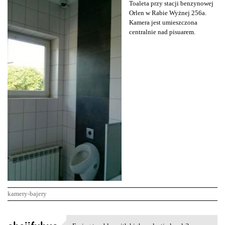
Toaleta przy stacji benzynowej
Orlen w Rabie Wyżnej 256a.
Kamera jest umieszczona
centralnie nad pisuarem.
kamery-bajery
K