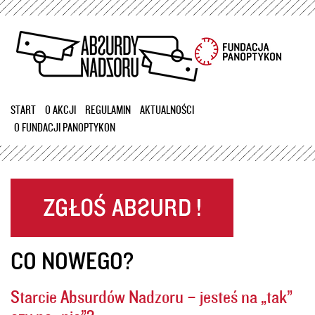
Przejdź
do
treści
START
O AKCJI
REGULAMIN
AKTUALNOŚCI
O FUNDACJI PANOPTYKON
CO NOWEGO?
Starcie Absurdów Nadzoru – jesteś na „tak”