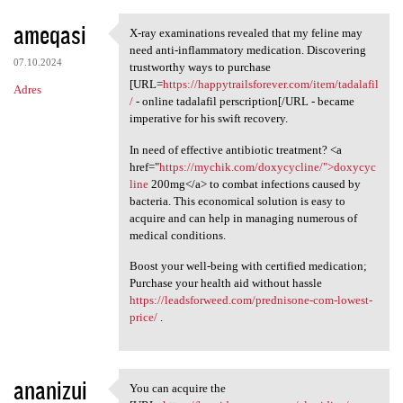
ameqasi
X-ray examinations revealed that my feline may
X-ray examinations revealed
need anti-inflammatory medication. Discovering
07.10.2024
trustworthy ways to purchase
[URL=
https://happytrailsforever.com/item/tadalafil
Adres
/
- online tadalafil perscription[/URL - became
imperative for his swift recovery.
In need of effective antibiotic treatment? <a
href="
https://mychik.com/doxycycline/">doxycyc
line
200mg</a> to combat infections caused by
bacteria. This economical solution is easy to
acquire and can help in managing numerous of
medical conditions.
Boost your well-being with certified medication;
Purchase your health aid without hassle
https://leadsforweed.com/prednisone-com-lowest-
price/
.
ananizui
You can acquire the
You can acquire the [URL