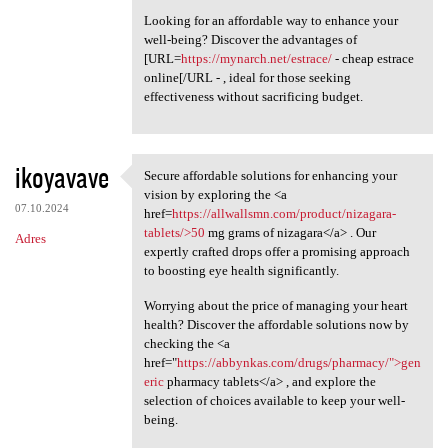
Looking for an affordable way to enhance your
well-being? Discover the advantages of
[URL=
https://mynarch.net/estrace/
- cheap estrace
online[/URL - , ideal for those seeking
effectiveness without sacrificing budget.
ikoyavave
Secure affordable solutions for enhancing your
Secure affordable solutions
vision by exploring the <a
07.10.2024
href=
https://allwallsmn.com/product/nizagara-
tablets/>50
mg grams of nizagara</a> . Our
Adres
expertly crafted drops offer a promising approach
to boosting eye health significantly.
Worrying about the price of managing your heart
health? Discover the affordable solutions now by
checking the <a
href="
https://abbynkas.com/drugs/pharmacy/">gen
eric
pharmacy tablets</a> , and explore the
selection of choices available to keep your well-
being.