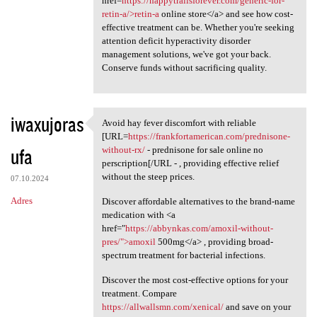
href=
https://happytrailsforever.com/generic-for-
retin-a/>retin-a
online store</a> and see how cost-
effective treatment can be. Whether you're seeking
attention deficit hyperactivity disorder
management solutions, we've got your back.
Conserve funds without sacrificing quality.
iwaxujoras
Avoid hay fever discomfort with reliable
Avoid hay fever discomfort
[URL=
https://frankfortamerican.com/prednisone-
ufa
without-rx/
- prednisone for sale online no
perscription[/URL - , providing effective relief
without the steep prices.
07.10.2024
Adres
Discover affordable alternatives to the brand-name
medication with <a
href="
https://abbynkas.com/amoxil-without-
pres/">amoxil
500mg</a> , providing broad-
spectrum treatment for bacterial infections.
Discover the most cost-effective options for your
treatment. Compare
https://allwallsmn.com/xenical/
and save on your