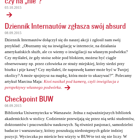
czy na „nie”?
03.10.2015
Dziennik Internautów zgłasza swój absurd
08.09.2015
Dziennik Internautów dołączył się do naszej akcji i zgłosił nam swój
przykład: „Oburzamy się na inwigilację w internecie, na działania
amerykańskich służb, ale co wiemy o inwigilacji na własnym podwórku?
Czy myślałeś, że gdy stoisz sobie pod blokiem, możesz być ciągle
obserwowany np. przez człowieka ze straży miejskiej, który siedzi przy
biurku i pije kawę? Czy myślałeś, ile naprawdę kamer może być w Twojej
okolicy? A może spojrzysz na mapkę, która może to ukazywać?”. Polecamy
artykuł Marcina Maja:
Ktoś nasikał pod kamerą, czyli inwigilacja z
perspektywy własnego podwórka
.
Checkpoint BUW
08.09.2015
Biblioteka Uniwersytecka w Warszawie. Jedna z najważniejszych bibliotek
akademickich w stolicy. Codziennie przewijają się przez nią setki studentów,
doktorantów i pracowników naukowych. Są również pasjonaci, samodzielni
badacze i warszawiacy, którzy poszukują niedostępnych gdzie indziej
pozycji. Wycieczka po mieście bez wizyty w BUW-ie też się nie liczy. W