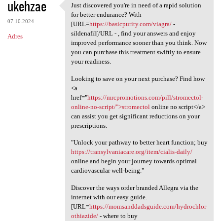
ukehzae
Just discovered you're in need of a rapid solution
Just discovered you're in
for better endurance? With
07.10.2024
[URL=
https://basicpurity.com/viagra/
-
sildenafil[/URL - , find your answers and enjoy
Adres
improved performance sooner than you think. Now
you can purchase this treatment swiftly to ensure
your readiness.
Looking to save on your next purchase? Find how
<a
href="
https://mrcpromotions.com/pill/stromectol-
online-no-script/">stromectol
online no script</a>
can assist you get significant reductions on your
prescriptions.
"Unlock your pathway to better heart function; buy
https://transylvaniacare.org/item/cialis-daily/
online and begin your journey towards optimal
cardiovascular well-being."
Discover the ways order branded Allegra via the
internet with our easy guide.
[URL=
https://momsanddadsguide.com/hydrochlor
othiazide/
- where to buy