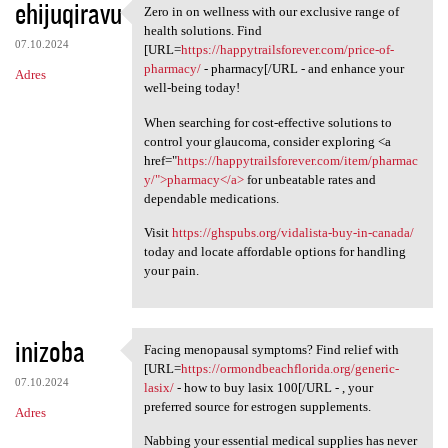
ehijuqiravu
Zero in on wellness with our exclusive range of
Zero in on wellness with our
health solutions. Find
07.10.2024
[URL=
https://happytrailsforever.com/price-of-
pharmacy/
- pharmacy[/URL - and enhance your
Adres
well-being today!
When searching for cost-effective solutions to
control your glaucoma, consider exploring <a
href="
https://happytrailsforever.com/item/pharmac
y/">pharmacy</a>
for unbeatable rates and
dependable medications.
Visit
https://ghspubs.org/vidalista-buy-in-canada/
today and locate affordable options for handling
your pain.
inizoba
Facing menopausal symptoms? Find relief with
Facing menopausal symptoms?
[URL=
https://ormondbeachflorida.org/generic-
07.10.2024
lasix/
- how to buy lasix 100[/URL - , your
preferred source for estrogen supplements.
Adres
Nabbing your essential medical supplies has never