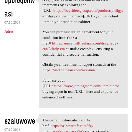
X-ray your options for
treatments by exploring the
asi
[URL=
https://bayridersgroup.com/product/priligy/
- priligy online pharmacy[/URL - , an important
item in your medicine cabinet.
07.10.2024
Adres
You can purchase reliable treatment for your
condition from the <a
href="
https://sunsethilltreefarm.com/drug/lady-
era/">lady-era
australia cost</a> , ensuring a
confidential and secure transaction.
Obtain your treatment for upset stomach at the
https://usctriathlon.com/nexium/
.
Purchase your
[URL=
https://mywyomingstore.com/item/cipro/
-
buying cipro in usa[/URL - here and experience
enhanced wellness.
ezaluwowe
The current information on <a
The current information on <a
href=
https://a1sewcraft.com/sky-
07.10.2024
pharmacy/>pharmacy</a>
shows a trend of