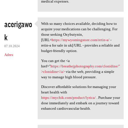
medical expenses.
acerigawo
With so many choices available, deciding how to
With so many choices
acquire your medications can be challenging. For
k
those seeking Oxybutynin,
[URL=
https://mywyomingstore.com/retin-a/
-
retin-a for sale in uk[/URL - provides a reliable and
07.10.2024
budget-friendly option.
Adres
You can get the <a
href="
https://breathejphotography.com/clonidine/"
>clonidine</a>
via the web, providing a simple
way to manage high blood pressure.
Discover affordable solutions for managing your
heart health with
https://mychik.com/product/lyrica/
. Purchase your
dose immediately and embark on a journey toward
enhanced cardiovascular health.