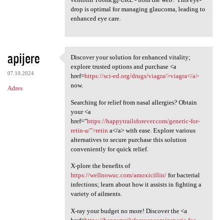
drop is optimal for managing glaucoma, leading to
enhanced eye care.
apijere
Discover your solution for enhanced vitality;
Discover your solution for
explore trusted options and purchase <a
07.10.2024
href=
https://sci-ed.org/drugs/viagra/>viagra</a>
now.
Adres
Searching for relief from nasal allergies? Obtain
your <a
href="
https://happytrailsforever.com/generic-for-
retin-a/">retin
a</a> with ease. Explore various
alternatives to secure purchase this solution
conveniently for quick relief.
X-plore the benefits of
https://wellnowuc.com/amoxicillin/
for bacterial
infections; learn about how it assists in fighting a
variety of ailments.
X-ray your budget no more! Discover the <a