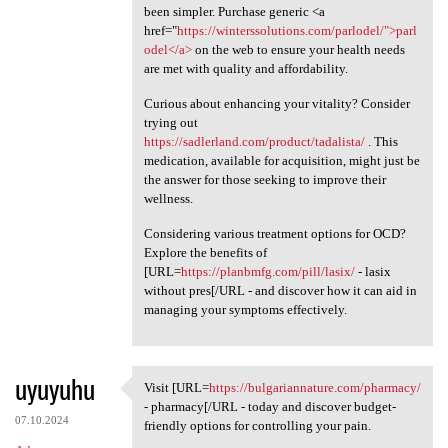
been simpler. Purchase generic <a
href="
https://winterssolutions.com/parlodel/">parl
odel</a>
on the web to ensure your health needs
are met with quality and affordability.
Curious about enhancing your vitality? Consider
trying out
https://sadlerland.com/product/tadalista/
. This
medication, available for acquisition, might just be
the answer for those seeking to improve their
wellness.
Considering various treatment options for OCD?
Explore the benefits of
[URL=
https://planbmfg.com/pill/lasix/
- lasix
without pres[/URL - and discover how it can aid in
managing your symptoms effectively.
uyuyuhu
Visit [URL=
https://bulgariannature.com/pharmacy/
Visit [URL=https:/
- pharmacy[/URL - today and discover budget-
07.10.2024
friendly options for controlling your pain.