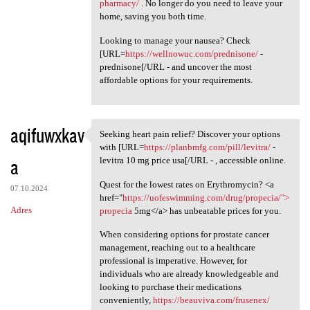
pharmacy/
. No longer do you need to leave your
home, saving you both time.
Looking to manage your nausea? Check
[URL=
https://wellnowuc.com/prednisone/
-
prednisone[/URL - and uncover the most
affordable options for your requirements.
aqifuwxkav
Seeking heart pain relief? Discover your options
Seeking heart pain relief?
with [URL=
https://planbmfg.com/pill/levitra/
-
a
levitra 10 mg price usa[/URL - , accessible online.
Quest for the lowest rates on Erythromycin? <a
07.10.2024
href="
https://uofeswimming.com/drug/propecia/">
Adres
propecia
5mg</a> has unbeatable prices for you.
When considering options for prostate cancer
management, reaching out to a healthcare
professional is imperative. However, for
individuals who are already knowledgeable and
looking to purchase their medications
conveniently,
https://beauviva.com/frusenex/