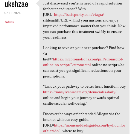
ukehzae
Just discovered you're in need of a rapid solution
Just discovered you're in
for better endurance? With
07.10.2024
[URL=
https://basicpurity.com/viagra/
-
sildenafil[/URL - , find your answers and enjoy
Adres
improved performance sooner than you think. Now
you can purchase this treatment swiftly to ensure
your readiness.
Looking to save on your next purchase? Find how
<a
href="
https://mrcpromotions.com/pill/stromectol-
online-no-script/">stromectol
online no script</a>
can assist you get significant reductions on your
prescriptions.
"Unlock your pathway to better heart function; buy
https://transylvaniacare.org/item/cialis-daily/
online and begin your journey towards optimal
cardiovascular well-being."
Discover the ways order branded Allegra via the
internet with our easy guide.
[URL=
https://momsanddadsguide.com/hydrochlor
othiazide/
- where to buy