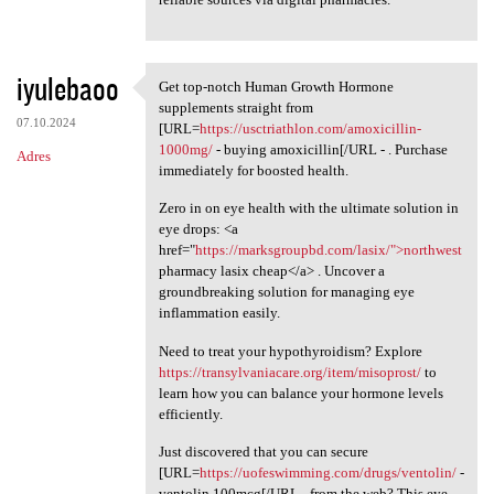
iyulebaoo
Get top-notch Human Growth Hormone
Get top-notch Human Growth
supplements straight from
07.10.2024
[URL=
https://usctriathlon.com/amoxicillin-
1000mg/
- buying amoxicillin[/URL - . Purchase
Adres
immediately for boosted health.
Zero in on eye health with the ultimate solution in
eye drops: <a
href="
https://marksgroupbd.com/lasix/">northwest
pharmacy lasix cheap</a> . Uncover a
groundbreaking solution for managing eye
inflammation easily.
Need to treat your hypothyroidism? Explore
https://transylvaniacare.org/item/misoprost/
to
learn how you can balance your hormone levels
efficiently.
Just discovered that you can secure
[URL=
https://uofeswimming.com/drugs/ventolin/
-
ventolin 100mcg[/URL - from the web? This eye-