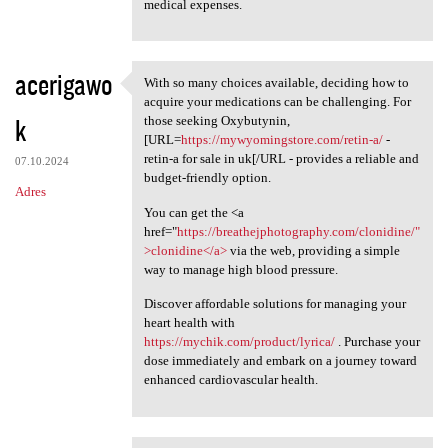
medical expenses.
acerigawo
With so many choices available, deciding how to
With so many choices
acquire your medications can be challenging. For
k
those seeking Oxybutynin,
[URL=
https://mywyomingstore.com/retin-a/
-
retin-a for sale in uk[/URL - provides a reliable and
07.10.2024
budget-friendly option.
Adres
You can get the <a
href="
https://breathejphotography.com/clonidine/"
>clonidine</a>
via the web, providing a simple
way to manage high blood pressure.
Discover affordable solutions for managing your
heart health with
https://mychik.com/product/lyrica/
. Purchase your
dose immediately and embark on a journey toward
enhanced cardiovascular health.