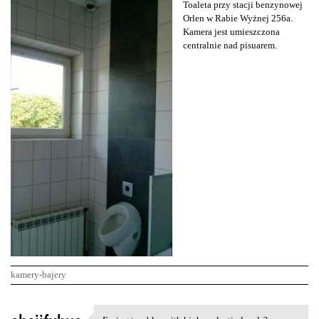
Toaleta przy stacji benzynowej
Orlen w Rabie Wyżnej 256a.
Kamera jest umieszczona
centralnie nad pisuarem.
kamery-bajery
K