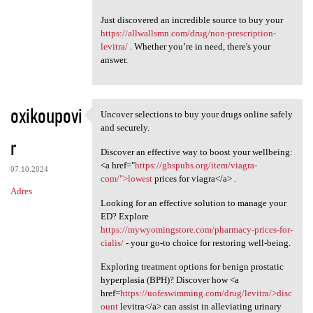
Just discovered an incredible source to buy your
https://allwallsmn.com/drug/non-prescription-
levitra/
. Whether you’re in need, there's your
answer.
oxikoupovi
Uncover selections to buy your drugs online safely
Uncover selections to buy
and securely.
r
Discover an effective way to boost your wellbeing:
<a href="
https://ghspubs.org/item/viagra-
07.10.2024
com/">lowest
prices for viagra</a> .
Adres
Looking for an effective solution to manage your
ED? Explore
https://mywyomingstore.com/pharmacy-prices-for-
cialis/
- your go-to choice for restoring well-being.
Exploring treatment options for benign prostatic
hyperplasia (BPH)? Discover how <a
href=
https://uofeswimming.com/drug/levitra/>disc
ount
levitra</a> can assist in alleviating urinary