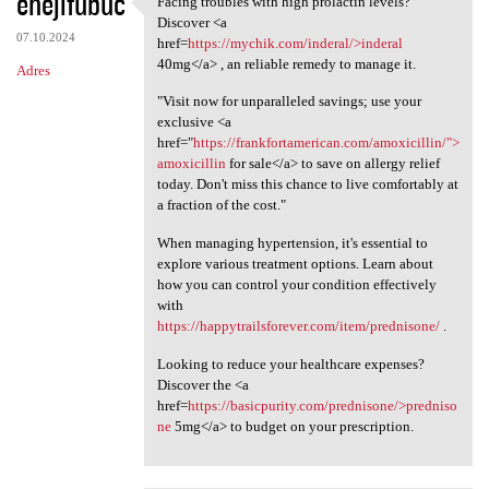
ehejifubuc
Facing troubles with high prolactin levels?
Facing troubles with high
o
Discover <a
07.10.2024
m
href=
https://mychik.com/inderal/>inderal
40mg</a> , an reliable remedy to manage it.
Adres
e
"Visit now for unparalleled savings; use your
n
exclusive <a
t
href="
https://frankfortamerican.com/amoxicillin/">
amoxicillin
for sale</a> to save on allergy relief
a
today. Don't miss this chance to live comfortably at
r
a fraction of the cost."
z
When managing hypertension, it's essential to
e
explore various treatment options. Learn about
how you can control your condition effectively
with
https://happytrailsforever.com/item/prednisone/
.
Looking to reduce your healthcare expenses?
Discover the <a
href=
https://basicpurity.com/prednisone/>predniso
ne
5mg</a> to budget on your prescription.