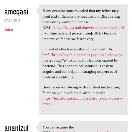
ameqasi
X-ray examinations revealed that my feline may
X-ray examinations revealed
need anti-inflammatory medication. Discovering
07.10.2024
trustworthy ways to purchase
[URL=
https://happytrailsforever.com/item/tadalafil
Adres
/
- online tadalafil perscription[/URL - became
imperative for his swift recovery.
In need of effective antibiotic treatment? <a
href="
https://mychik.com/doxycycline/">doxycyc
line
200mg</a> to combat infections caused by
bacteria. This economical solution is easy to
acquire and can help in managing numerous of
medical conditions.
Boost your well-being with certified medication;
Purchase your health aid without hassle
https://leadsforweed.com/prednisone-com-lowest-
price/
.
ananizui
You can acquire the
You can acquire the [URL