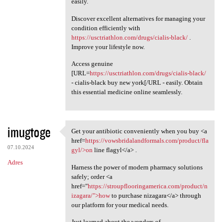
easily.
Discover excellent alternatives for managing your
condition efficiently with
https://usctriathlon.com/drugs/cialis-black/
.
Improve your lifestyle now.
Access genuine
[URL=
https://usctriathlon.com/drugs/cialis-black/
- cialis-black buy new york[/URL - easily. Obtain
this essential medicine online seamlessly.
imugtoge
Get your antibiotic conveniently when you buy <a
Get your antibiotic
href=
https://vowsbridalandformals.com/product/fla
07.10.2024
gyl/>on
line flagyl</a> .
Adres
Harness the power of modern pharmacy solutions
safely; order <a
href="
https://stroupflooringamerica.com/product/n
izagara/">how
to purchase nizagara</a> through
our platform for your medical needs.
Just learned about the wonders of