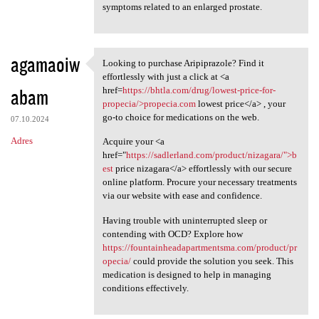
symptoms related to an enlarged prostate.
agamaoiw
Looking to purchase Aripiprazole? Find it
Looking to purchase
effortlessly with just a click at <a
abam
href=
https://bhtla.com/drug/lowest-price-for-
propecia/>propecia.com
lowest price</a> , your
go-to choice for medications on the web.
07.10.2024
Adres
Acquire your <a
href="
https://sadlerland.com/product/nizagara/">b
est
price nizagara</a> effortlessly with our secure
online platform. Procure your necessary treatments
via our website with ease and confidence.
Having trouble with uninterrupted sleep or
contending with OCD? Explore how
https://fountainheadapartmentsma.com/product/pr
opecia/
could provide the solution you seek. This
medication is designed to help in managing
conditions effectively.