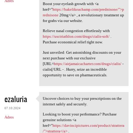
Adres
Boost your eyelash growth with <a
href="
https://bakelikeachamp.com/prednisone/">p
rednisone
20mg</a> , a revolutionary treatment up
for grabs via our website.
Relieve nasal congestion effortlessly with
https://usctriathlon.com/drugs/cialis-soft/
.
Purchase economical relief right now.
Just unveiled: Get astonishing discounts on your
next purchase with our exclusive
[URL=
https://airjamaicacharter.com/drugs/cialis/
-
cialis[/URL - . Hurry, seize an incredible
opportunity to save on pharmaceuticals.
ezaluria
Uncover choices to buy your prescriptions on the
Uncover choices to buy your
internet safely and securely.
07.10.2024
Looking to boost your performance? Purchase
Adres
genuine solutions <a
href="
https://davincipictures.com/product/strattera
/">strattera</a>
.