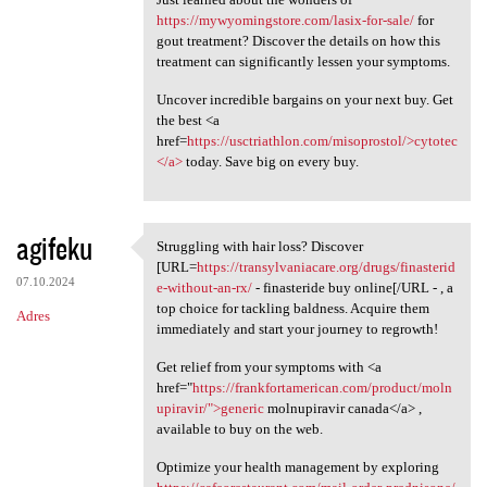
https://mywyomingstore.com/lasix-for-sale/
for
gout treatment? Discover the details on how this
treatment can significantly lessen your symptoms.
Uncover incredible bargains on your next buy. Get
the best <a
href=
https://usctriathlon.com/misoprostol/>cytotec
</a>
today. Save big on every buy.
agifeku
Struggling with hair loss? Discover
Struggling with hair loss?
[URL=
https://transylvaniacare.org/drugs/finasterid
07.10.2024
e-without-an-rx/
- finasteride buy online[/URL - , a
top choice for tackling baldness. Acquire them
Adres
immediately and start your journey to regrowth!
Get relief from your symptoms with <a
href="
https://frankfortamerican.com/product/moln
upiravir/">generic
molnupiravir canada</a> ,
available to buy on the web.
Optimize your health management by exploring