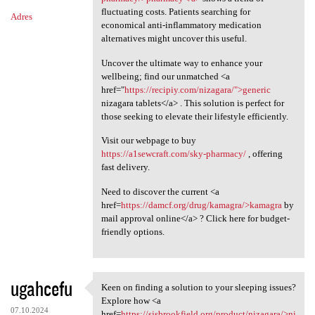
fluctuating costs. Patients searching for
Adres
economical anti-inflammatory medication
alternatives might uncover this useful.
Uncover the ultimate way to enhance your
wellbeing; find our unmatched <a
href="
https://recipiy.com/nizagara/">generic
nizagara tablets</a> . This solution is perfect for
those seeking to elevate their lifestyle efficiently.
Visit our webpage to buy
https://a1sewcraft.com/sky-pharmacy/
, offering
fast delivery.
Need to discover the current <a
href=
https://damcf.org/drug/kamagra/>kamagra
by
mail approval online</a> ? Click here for budget-
friendly options.
ugahcefu
Keen on finding a solution to your sleeping issues?
Keen on finding a solution to
Explore how <a
07.10.2024
href=
https://sjsbrookfield.org/product/nizagara/>ni