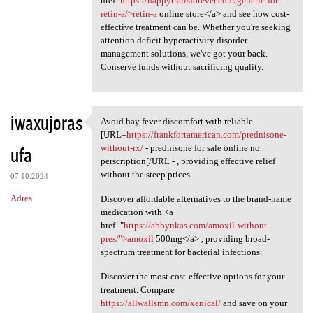
href=
https://happytrailsforever.com/generic-for-
retin-a/>retin-a
online store</a> and see how cost-
effective treatment can be. Whether you're seeking
attention deficit hyperactivity disorder
management solutions, we've got your back.
Conserve funds without sacrificing quality.
iwaxujoras
Avoid hay fever discomfort with reliable
Avoid hay fever discomfort
[URL=
https://frankfortamerican.com/prednisone-
ufa
without-rx/
- prednisone for sale online no
perscription[/URL - , providing effective relief
without the steep prices.
07.10.2024
Adres
Discover affordable alternatives to the brand-name
medication with <a
href="
https://abbynkas.com/amoxil-without-
pres/">amoxil
500mg</a> , providing broad-
spectrum treatment for bacterial infections.
Discover the most cost-effective options for your
treatment. Compare
https://allwallsmn.com/xenical/
and save on your