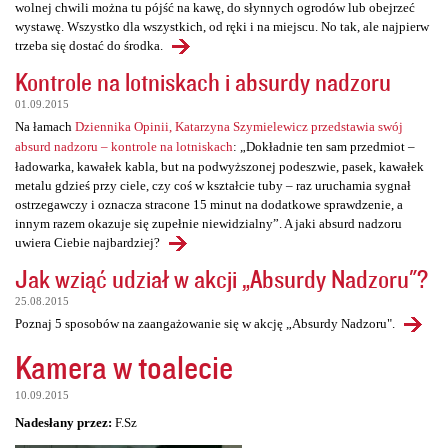
wolnej chwili można tu pójść na kawę, do słynnych ogrodów lub obejrzeć
wystawę. Wszystko dla wszystkich, od ręki i na miejscu. No tak, ale najpierw
trzeba się dostać do środka.
Kontrole na lotniskach i absurdy nadzoru
01.09.2015
Na łamach
Dziennika Opinii, Katarzyna Szymielewicz przedstawia swój
absurd nadzoru – kontrole na lotniskach
: „Dokładnie ten sam przedmiot –
ładowarka, kawałek kabla, but na podwyższonej podeszwie, pasek, kawałek
metalu gdzieś przy ciele, czy coś w kształcie tuby – raz uruchamia sygnał
ostrzegawczy i oznacza stracone 15 minut na dodatkowe sprawdzenie, a
innym razem okazuje się zupełnie niewidzialny”. A jaki absurd nadzoru
uwiera Ciebie najbardziej?
Jak wziąć udział w akcji „Absurdy Nadzoru"?
25.08.2015
Poznaj 5 sposobów na zaangażowanie się w akcję „Absurdy Nadzoru".
Kamera w toalecie
10.09.2015
Nadesłany przez:
F.Sz