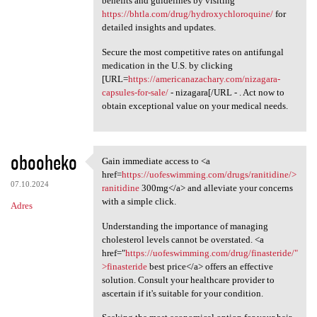
benefits and guidelines by visiting
https://bhtla.com/drug/hydroxychloroquine/
for
detailed insights and updates.
Secure the most competitive rates on antifungal
medication in the U.S. by clicking
[URL=
https://americanazachary.com/nizagara-
capsules-for-sale/
- nizagara[/URL - . Act now to
obtain exceptional value on your medical needs.
obooheko
Gain immediate access to <a
Gain immediate access to <a
href=
https://uofeswimming.com/drugs/ranitidine/>
07.10.2024
ranitidine
300mg</a> and alleviate your concerns
with a simple click.
Adres
Understanding the importance of managing
cholesterol levels cannot be overstated. <a
href="
https://uofeswimming.com/drug/finasteride/"
>finasteride
best price</a> offers an effective
solution. Consult your healthcare provider to
ascertain if it's suitable for your condition.