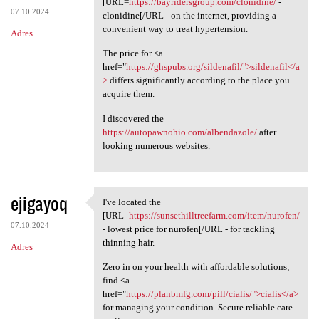
[URL=
https://bayridersgroup.com/clonidine/
-
07.10.2024
clonidine[/URL - on the internet, providing a
convenient way to treat hypertension.
Adres
The price for <a
href="
https://ghspubs.org/sildenafil/">sildenafil</a
>
differs significantly according to the place you
acquire them.
I discovered the
https://autopawnohio.com/albendazole/
after
looking numerous websites.
ejigayoq
I've located the
I've located the [URL=https:/
[URL=
https://sunsethilltreefarm.com/item/nurofen/
07.10.2024
- lowest price for nurofen[/URL - for tackling
thinning hair.
Adres
Zero in on your health with affordable solutions;
find <a
href="
https://planbmfg.com/pill/cialis/">cialis</a>
for managing your condition. Secure reliable care