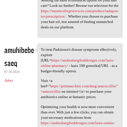
Seeking the most economical option for your hair
care? Look no further! Browse our selection for the
https://monticelloptservices.com/product/tadapox-
no-prescription/
. Whether you choose to purchase
your hair oil, rest assured of finding unmatched
deals on our platform.
amuhibebe
To treat Parkinson's disease symptoms effectively,
To treat Parkinson's disease
explore
saeq
[URL=
https://andrealangforddesigns.com/lasix-
online-pharmacy/
- lasix 100 generika[/URL - as a
budget-friendly option.
07.10.2024
Adres
Visit <a
href="
https://pittmanchiro.com/drug/amoxicillin/"
>amoxicillin
on internet</a> to purchase your
antibiotics online at fantastic prices.
Optimizing your health is now more convenient
than ever. With just a few clicks, you can obtain
your necessary medications from
https://andrealangforddesigns.com/lasix-online-