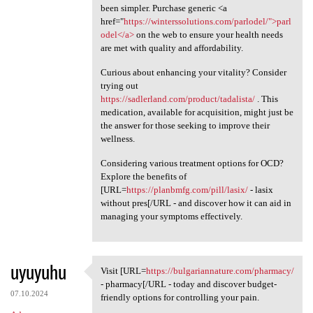
been simpler. Purchase generic <a
href="
https://winterssolutions.com/parlodel/">parl
odel</a>
on the web to ensure your health needs
are met with quality and affordability.
Curious about enhancing your vitality? Consider
trying out
https://sadlerland.com/product/tadalista/
. This
medication, available for acquisition, might just be
the answer for those seeking to improve their
wellness.
Considering various treatment options for OCD?
Explore the benefits of
[URL=
https://planbmfg.com/pill/lasix/
- lasix
without pres[/URL - and discover how it can aid in
managing your symptoms effectively.
uyuyuhu
Visit [URL=
https://bulgariannature.com/pharmacy/
Visit [URL=https:/
- pharmacy[/URL - today and discover budget-
07.10.2024
friendly options for controlling your pain.