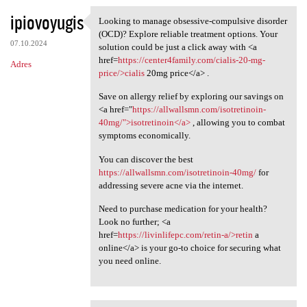
ipiovoyugis
Looking to manage obsessive-compulsive disorder
Looking to manage obsessive
(OCD)? Explore reliable treatment options. Your
07.10.2024
solution could be just a click away with <a
href=
https://center4family.com/cialis-20-mg-
Adres
price/>cialis
20mg price</a> .
Save on allergy relief by exploring our savings on
<a href="
https://allwallsmn.com/isotretinoin-
40mg/">isotretinoin</a>
, allowing you to combat
symptoms economically.
You can discover the best
https://allwallsmn.com/isotretinoin-40mg/
for
addressing severe acne via the internet.
Need to purchase medication for your health?
Look no further; <a
href=
https://livinlifepc.com/retin-a/>retin
a
online</a> is your go-to choice for securing what
you need online.