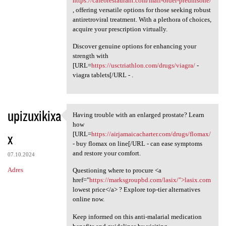
https://cafeorestaurant.com/mail-order-prednisone/
, offering versatile options for those seeking robust
antiretroviral treatment. With a plethora of choices,
acquire your prescription virtually.
Discover genuine options for enhancing your
strength with
[URL=
https://usctriathlon.com/drugs/viagra/
-
viagra tablets[/URL - .
upizuxikixa
Having trouble with an enlarged prostate? Learn
Having trouble with an
how
x
[URL=
https://airjamaicacharter.com/drugs/flomax/
- buy flomax on line[/URL - can ease symptoms
and restore your comfort.
07.10.2024
Adres
Questioning where to procure <a
href="
https://marksgroupbd.com/lasix/">lasix.com
lowest price</a> ? Explore top-tier alternatives
online now.
Keep informed on this anti-malarial medication