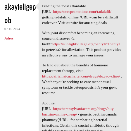
akayieligep
Finding the most affordable
Finding the most affordable
[URL=
https://mrcpromotions.com/tadalafil/
-
ob
getting tadalafil online[/URL - can be a difficult
endeavor. Visit our site for amazing deals.
07.10.2024
With joint discomfort becoming an increasing
Adres
concern, discover <a
href="
https://sunlightvillage.org/bentyl/">bentyl
in peter</a> for alleviation. This product provides
an effective way to manage your issues.
To find out about the benefits of hormone
replacement therapy, visit
https://airjamaicacharter.com/drugs/doxycycline/
.
Whether you're seeking to ease menopausal
symptoms or tackle osteoporosis, it’s your go-to
resource.
Acquire
[URL=
https://transylvaniacare.org/drugs/buy-
bactrim-online-cheap/
- generic bactrim canada
pharmacy[/URL - for combating bacterial
infections. Obtain this crucial antibiotic through
reliable sources via digital pharmacies.