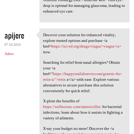
drop is optimal for managing glaucoma, leading to
enhanced eye care.
apijere
Discover your solution for enhanced vitality;
Discover your solution for
explore trusted options and purchase <a
07.10.2024
href=
https://sci-ed.org/drugs/viagra/>viagra</a>
now.
Adres
Searching for relief from nasal allergies? Obtain
your <a
href="
https://happytrailsforever.com/generic-for-
retin-a/">retin
a</a> with ease. Explore various
alternatives to secure purchase this solution
conveniently for quick relief.
X-plore the benefits of
https://wellnowuc.com/amoxicillin/
for bacterial
infections; learn about how it assists in fighting a
variety of ailments.
X-ray your budget no more! Discover the <a