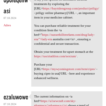
X-ray your options for
treatments by exploring the
asi
[URL=
https://bayridersgroup.com/product/priligy/
- priligy online pharmacy[/URL - , an important
item in your medicine cabinet.
07.10.2024
Adres
You can purchase reliable treatment for your
condition from the <a
href="
https://sunsethilltreefarm.com/drug/lady-
era/">lady-era
australia cost</a> , ensuring a
confidential and secure transaction.
Obtain your treatment for upset stomach at the
https://usctriathlon.com/nexium/
.
Purchase your
[URL=
https://mywyomingstore.com/item/cipro/
-
buying cipro in usa[/URL - here and experience
enhanced wellness.
ezaluwowe
The current information on <a
The current information on <a
href=
https://a1sewcraft.com/sky-
07.10.2024
pharmacy/>pharmacy</a>
shows a trend of