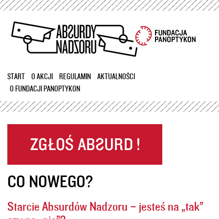
Przejdź
do
treści
START
O AKCJI
REGULAMIN
AKTUALNOŚCI
O FUNDACJI PANOPTYKON
CO NOWEGO?
Starcie Absurdów Nadzoru – jesteś na „tak”