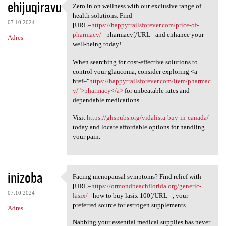
ehijuqiravu
Zero in on wellness with our exclusive range of
Zero in on wellness with our
health solutions. Find
07.10.2024
[URL=
https://happytrailsforever.com/price-of-
pharmacy/
- pharmacy[/URL - and enhance your
Adres
well-being today!
When searching for cost-effective solutions to
control your glaucoma, consider exploring <a
href="
https://happytrailsforever.com/item/pharmac
y/">pharmacy</a>
for unbeatable rates and
dependable medications.
Visit
https://ghspubs.org/vidalista-buy-in-canada/
today and locate affordable options for handling
your pain.
inizoba
Facing menopausal symptoms? Find relief with
Facing menopausal symptoms?
[URL=
https://ormondbeachflorida.org/generic-
07.10.2024
lasix/
- how to buy lasix 100[/URL - , your
preferred source for estrogen supplements.
Adres
Nabbing your essential medical supplies has never