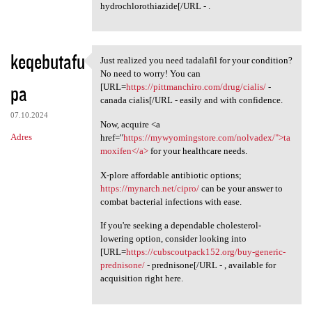
hydrochlorothiazide[/URL - .
keqebutafu
Just realized you need tadalafil for your condition?
Just realized you need
No need to worry! You can
pa
[URL=
https://pittmanchiro.com/drug/cialis/
-
canada cialis[/URL - easily and with confidence.
07.10.2024
Now, acquire <a
Adres
href="
https://mywyomingstore.com/nolvadex/">ta
moxifen</a>
for your healthcare needs.
X-plore affordable antibiotic options;
https://mynarch.net/cipro/
can be your answer to
combat bacterial infections with ease.
If you're seeking a dependable cholesterol-
lowering option, consider looking into
[URL=
https://cubscoutpack152.org/buy-generic-
prednisone/
- prednisone[/URL - , available for
acquisition right here.