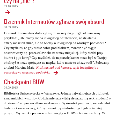
czy na „nie”?
03.10.2015
Dziennik Internautów zgłasza swój absurd
08.09.2015
Dziennik Internautów dołączył się do naszej akcji i zgłosił nam swój
przykład: „Oburzamy się na inwigilację w internecie, na działania
amerykańskich służb, ale co wiemy o inwigilacji na własnym podwórku?
Czy myślałeś, że gdy stoisz sobie pod blokiem, możesz być ciągle
obserwowany np. przez człowieka ze straży miejskiej, który siedzi przy
biurku i pije kawę? Czy myślałeś, ile naprawdę kamer może być w Twojej
okolicy? A może spojrzysz na mapkę, która może to ukazywać?”. Polecamy
artykuł Marcina Maja:
Ktoś nasikał pod kamerą, czyli inwigilacja z
perspektywy własnego podwórka
.
Checkpoint BUW
08.09.2015
Biblioteka Uniwersytecka w Warszawie. Jedna z najważniejszych bibliotek
akademickich w stolicy. Codziennie przewijają się przez nią setki studentów,
doktorantów i pracowników naukowych. Są również pasjonaci, samodzielni
badacze i warszawiacy, którzy poszukują niedostępnych gdzie indziej
pozycji. Wycieczka po mieście bez wizyty w BUW-ie też się nie liczy. W