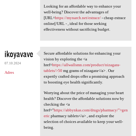
Looking for an affordable way to enhance your
well-being? Discover the advantages of
[URL=
https://mynarch.net/estrace/
- cheap estrace
online[/URL - , ideal for those seeking
effectiveness without sacrificing budget.
ikoyavave
Secure affordable solutions for enhancing your
Secure affordable solutions
vision by exploring the <a
07.10.2024
href=
https://allwallsmn.com/product/nizagara-
tablets/>50
mg grams of nizagara</a> . Our
Adres
expertly crafted drops offer a promising approach
to boosting eye health significantly.
Worrying about the price of managing your heart
health? Discover the affordable solutions now by
checking the <a
href="
https://abbynkas.com/drugs/pharmacy/">gen
eric
pharmacy tablets</a> , and explore the
selection of choices available to keep your well-
being.