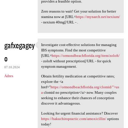
provides a feasible option.
Zero reasons to wait! Get your solution for better
stamina now at [URL=
https://mynarch.net/nexium/
- nexium 40mg[/URL - .
gafxegagey
Investigate cost-effective solutions for managing
Investigate cost-effective
IBS symptoms. Find the most competitive
o
[URL=
https://ormondbeachflorida.org/item/zoloft/
- zoloft without prescription[/URL - for quick
symptom management.
07.10.2024
Adres
Obtain fertility medication at competitive rates;
explore the <a
href="
https://ormondbeachflorida.org/clomid/">us
a
clomid no prescription</a> now. Many couples
seeking to enhance their chances of conception
discover it advantageous.
Looking for urgent financial assistance? Discover
https://bakuchiropractic.com/amoxicillin/
options
today!