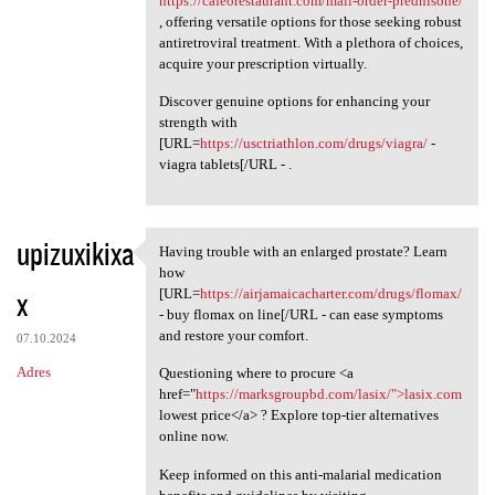
https://cafeorestaurant.com/mail-order-prednisone/
, offering versatile options for those seeking robust
antiretroviral treatment. With a plethora of choices,
acquire your prescription virtually.
Discover genuine options for enhancing your
strength with
[URL=
https://usctriathlon.com/drugs/viagra/
-
viagra tablets[/URL - .
upizuxikixa
Having trouble with an enlarged prostate? Learn
Having trouble with an
how
x
[URL=
https://airjamaicacharter.com/drugs/flomax/
- buy flomax on line[/URL - can ease symptoms
and restore your comfort.
07.10.2024
Adres
Questioning where to procure <a
href="
https://marksgroupbd.com/lasix/">lasix.com
lowest price</a> ? Explore top-tier alternatives
online now.
Keep informed on this anti-malarial medication