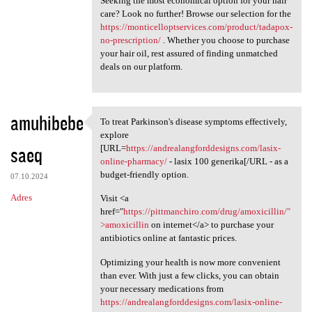
Seeking the most economical option for your hair
care? Look no further! Browse our selection for the
https://monticelloptservices.com/product/tadapox-
no-prescription/
. Whether you choose to purchase
your hair oil, rest assured of finding unmatched
deals on our platform.
amuhibebe
To treat Parkinson's disease symptoms effectively,
To treat Parkinson's disease
explore
saeq
[URL=
https://andrealangforddesigns.com/lasix-
online-pharmacy/
- lasix 100 generika[/URL - as a
budget-friendly option.
07.10.2024
Adres
Visit <a
href="
https://pittmanchiro.com/drug/amoxicillin/"
>amoxicillin
on internet</a> to purchase your
antibiotics online at fantastic prices.
Optimizing your health is now more convenient
than ever. With just a few clicks, you can obtain
your necessary medications from
https://andrealangforddesigns.com/lasix-online-