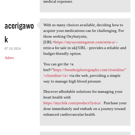
medical expenses.
acerigawo
With so many choices available, deciding how to
With so many choices
acquire your medications can be challenging. For
k
those seeking Oxybutynin,
[URL=
https://mywyomingstore.com/retin-a/
-
retin-a for sale in uk[/URL - provides a reliable and
07.10.2024
budget-friendly option.
Adres
You can get the <a
href="
https://breathejphotography.com/clonidine/"
>clonidine</a>
via the web, providing a simple
way to manage high blood pressure.
Discover affordable solutions for managing your
heart health with
https://mychik.com/product/lyrica/
. Purchase your
dose immediately and embark on a journey toward
enhanced cardiovascular health.