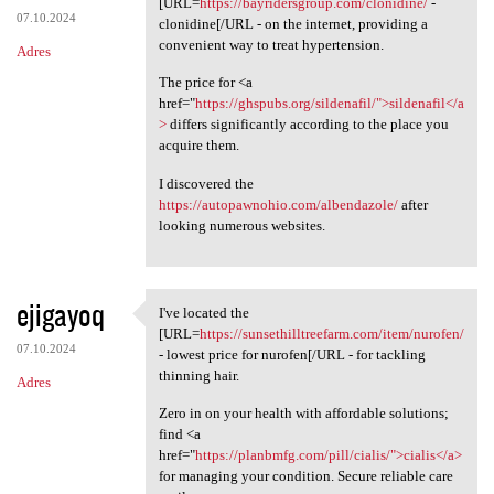
[URL=
https://bayridersgroup.com/clonidine/
-
07.10.2024
clonidine[/URL - on the internet, providing a
convenient way to treat hypertension.
Adres
The price for <a
href="
https://ghspubs.org/sildenafil/">sildenafil</a
>
differs significantly according to the place you
acquire them.
I discovered the
https://autopawnohio.com/albendazole/
after
looking numerous websites.
ejigayoq
I've located the
I've located the [URL=https:/
[URL=
https://sunsethilltreefarm.com/item/nurofen/
07.10.2024
- lowest price for nurofen[/URL - for tackling
thinning hair.
Adres
Zero in on your health with affordable solutions;
find <a
href="
https://planbmfg.com/pill/cialis/">cialis</a>
for managing your condition. Secure reliable care