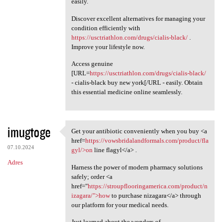
easily.
Discover excellent alternatives for managing your
condition efficiently with
https://usctriathlon.com/drugs/cialis-black/
.
Improve your lifestyle now.
Access genuine
[URL=
https://usctriathlon.com/drugs/cialis-black/
- cialis-black buy new york[/URL - easily. Obtain
this essential medicine online seamlessly.
imugtoge
Get your antibiotic conveniently when you buy <a
Get your antibiotic
href=
https://vowsbridalandformals.com/product/fla
07.10.2024
gyl/>on
line flagyl</a> .
Adres
Harness the power of modern pharmacy solutions
safely; order <a
href="
https://stroupflooringamerica.com/product/n
izagara/">how
to purchase nizagara</a> through
our platform for your medical needs.
Just learned about the wonders of