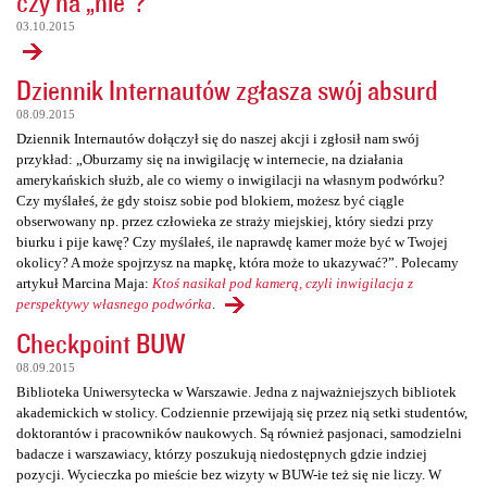
czy na „nie”?
03.10.2015
Dziennik Internautów zgłasza swój absurd
08.09.2015
Dziennik Internautów dołączył się do naszej akcji i zgłosił nam swój
przykład: „Oburzamy się na inwigilację w internecie, na działania
amerykańskich służb, ale co wiemy o inwigilacji na własnym podwórku?
Czy myślałeś, że gdy stoisz sobie pod blokiem, możesz być ciągle
obserwowany np. przez człowieka ze straży miejskiej, który siedzi przy
biurku i pije kawę? Czy myślałeś, ile naprawdę kamer może być w Twojej
okolicy? A może spojrzysz na mapkę, która może to ukazywać?”. Polecamy
artykuł Marcina Maja:
Ktoś nasikał pod kamerą, czyli inwigilacja z
perspektywy własnego podwórka
.
Checkpoint BUW
08.09.2015
Biblioteka Uniwersytecka w Warszawie. Jedna z najważniejszych bibliotek
akademickich w stolicy. Codziennie przewijają się przez nią setki studentów,
doktorantów i pracowników naukowych. Są również pasjonaci, samodzielni
badacze i warszawiacy, którzy poszukują niedostępnych gdzie indziej
pozycji. Wycieczka po mieście bez wizyty w BUW-ie też się nie liczy. W