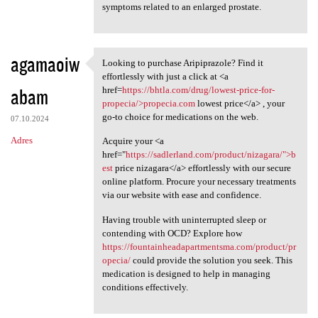
symptoms related to an enlarged prostate.
agamaoiw
Looking to purchase Aripiprazole? Find it
Looking to purchase
effortlessly with just a click at <a
abam
href=
https://bhtla.com/drug/lowest-price-for-
propecia/>propecia.com
lowest price</a> , your
go-to choice for medications on the web.
07.10.2024
Adres
Acquire your <a
href="
https://sadlerland.com/product/nizagara/">b
est
price nizagara</a> effortlessly with our secure
online platform. Procure your necessary treatments
via our website with ease and confidence.
Having trouble with uninterrupted sleep or
contending with OCD? Explore how
https://fountainheadapartmentsma.com/product/pr
opecia/
could provide the solution you seek. This
medication is designed to help in managing
conditions effectively.