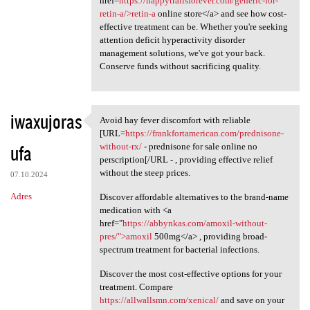
href=
https://happytrailsforever.com/generic-for-
retin-a/>retin-a
online store</a> and see how cost-
effective treatment can be. Whether you're seeking
attention deficit hyperactivity disorder
management solutions, we've got your back.
Conserve funds without sacrificing quality.
iwaxujoras
Avoid hay fever discomfort with reliable
Avoid hay fever discomfort
[URL=
https://frankfortamerican.com/prednisone-
ufa
without-rx/
- prednisone for sale online no
perscription[/URL - , providing effective relief
without the steep prices.
07.10.2024
Adres
Discover affordable alternatives to the brand-name
medication with <a
href="
https://abbynkas.com/amoxil-without-
pres/">amoxil
500mg</a> , providing broad-
spectrum treatment for bacterial infections.
Discover the most cost-effective options for your
treatment. Compare
https://allwallsmn.com/xenical/
and save on your