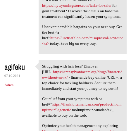
https://mywyomingstore.com/lasix-for-sale/
for
gout treatment? Discover the details on how this
treatment can significantly lessen your symptoms.
Uncover incredible bargains on your next buy. Get
the best <a
href=
https://usctriathlon.com/misoprostol/>cytotec
</a>
today. Save big on every buy.
agifeku
Struggling with hair loss? Discover
Struggling with hair loss?
[URL=
https://transylvaniacare.org/drugs/finasterid
07.10.2024
e-without-an-rx/
- finasteride buy online[/URL - , a
top choice for tackling baldness. Acquire them
Adres
immediately and start your journey to regrowth!
Get relief from your symptoms with <a
href="
https://frankfortamerican.com/product/moln
upiravir/">generic
molnupiravir canada</a> ,
available to buy on the web.
Optimize your health management by exploring