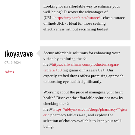
Looking for an affordable way to enhance your
well-being? Discover the advantages of
[URL=
https://mynarch.net/estrace/
- cheap estrace
online[/URL - , ideal for those seeking
effectiveness without sacrificing budget.
ikoyavave
Secure affordable solutions for enhancing your
Secure affordable solutions
vision by exploring the <a
07.10.2024
href=
https://allwallsmn.com/product/nizagara-
tablets/>50
mg grams of nizagara</a> . Our
Adres
expertly crafted drops offer a promising approach
to boosting eye health significantly.
Worrying about the price of managing your heart
health? Discover the affordable solutions now by
checking the <a
href="
https://abbynkas.com/drugs/pharmacy/">gen
eric
pharmacy tablets</a> , and explore the
selection of choices available to keep your well-
being.