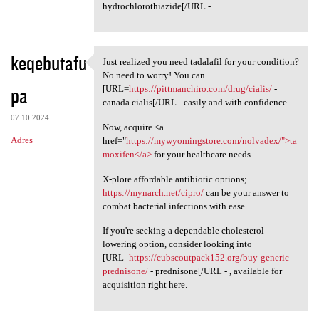
hydrochlorothiazide[/URL - .
keqebutafu
Just realized you need tadalafil for your condition?
Just realized you need
No need to worry! You can
pa
[URL=
https://pittmanchiro.com/drug/cialis/
-
canada cialis[/URL - easily and with confidence.
07.10.2024
Now, acquire <a
Adres
href="
https://mywyomingstore.com/nolvadex/">ta
moxifen</a>
for your healthcare needs.
X-plore affordable antibiotic options;
https://mynarch.net/cipro/
can be your answer to
combat bacterial infections with ease.
If you're seeking a dependable cholesterol-
lowering option, consider looking into
[URL=
https://cubscoutpack152.org/buy-generic-
prednisone/
- prednisone[/URL - , available for
acquisition right here.