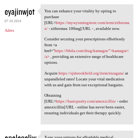
eyajinwjot
You can enhance your vitality by opting to
You can enhance your vitality
purchase
07.10.2024
[URL=
https://mywyomingstore.com/item/zithroma
x/
- zithromax 100mg[/URL - , available now.
Adres
Consider securing your prescriptions effortlessly
from <a
href="
https://bhtla.com/drug/kamagra/">kamagra<
/a>
, providing an extensive range of healthcare
options.
Acquire
https://sjsbrookfield.org/item/nizagara/
at
unparalleled rates! Locate your vital medication
with us and gain from our exceptional bargains.
Obtaining
[URL=
https://basicpurity.com/amoxicillin/
- order
amoxicillin[/URL - online has never been easier,
ensuring individuals get their therapy quickly.
opoleqeliw
X-ray your options for affordable medical