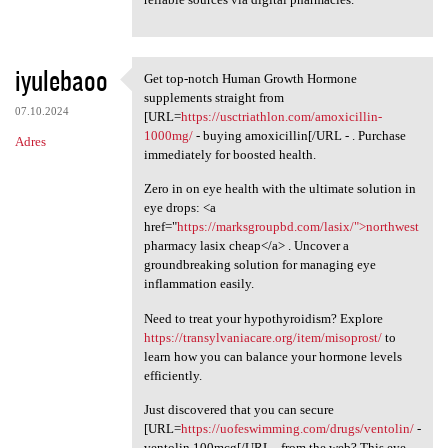
iyulebaoo
Get top-notch Human Growth Hormone
Get top-notch Human Growth
supplements straight from
07.10.2024
[URL=
https://usctriathlon.com/amoxicillin-
1000mg/
- buying amoxicillin[/URL - . Purchase
Adres
immediately for boosted health.
Zero in on eye health with the ultimate solution in
eye drops: <a
href="
https://marksgroupbd.com/lasix/">northwest
pharmacy lasix cheap</a> . Uncover a
groundbreaking solution for managing eye
inflammation easily.
Need to treat your hypothyroidism? Explore
https://transylvaniacare.org/item/misoprost/
to
learn how you can balance your hormone levels
efficiently.
Just discovered that you can secure
[URL=
https://uofeswimming.com/drugs/ventolin/
-
ventolin 100mcg[/URL - from the web? This eye-