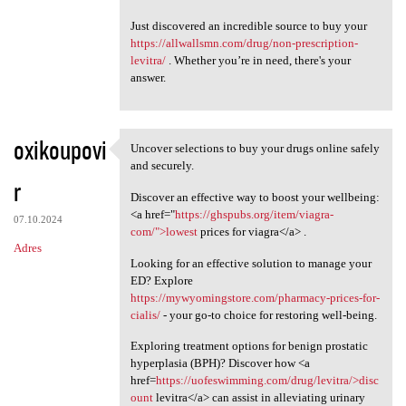
Just discovered an incredible source to buy your
https://allwallsmn.com/drug/non-prescription-
levitra/
. Whether you’re in need, there's your
answer.
oxikoupovi
Uncover selections to buy your drugs online safely
Uncover selections to buy
and securely.
r
Discover an effective way to boost your wellbeing:
<a href="
https://ghspubs.org/item/viagra-
07.10.2024
com/">lowest
prices for viagra</a> .
Adres
Looking for an effective solution to manage your
ED? Explore
https://mywyomingstore.com/pharmacy-prices-for-
cialis/
- your go-to choice for restoring well-being.
Exploring treatment options for benign prostatic
hyperplasia (BPH)? Discover how <a
href=
https://uofeswimming.com/drug/levitra/>disc
ount
levitra</a> can assist in alleviating urinary