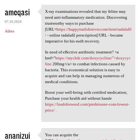
ameqasi
X-ray examinations revealed that my feline may
X-ray examinations revealed
need anti-inflammatory medication. Discovering
07.10.2024
trustworthy ways to purchase
[URL=
https://happytrailsforever.com/item/tadalafil
Adres
/
- online tadalafil perscription[/URL - became
imperative for his swift recovery.
In need of effective antibiotic treatment? <a
href="
https://mychik.com/doxycycline/">doxycyc
line
200mg</a> to combat infections caused by
bacteria. This economical solution is easy to
acquire and can help in managing numerous of
medical conditions.
Boost your well-being with certified medication;
Purchase your health aid without hassle
https://leadsforweed.com/prednisone-com-lowest-
price/
.
ananizui
You can acquire the
You can acquire the [URL