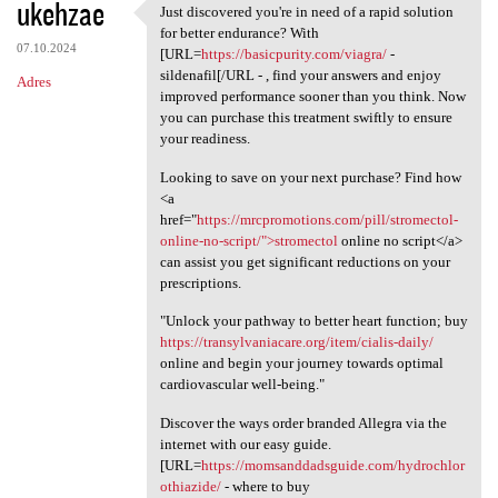
ukehzae
Just discovered you're in need of a rapid solution
Just discovered you're in
for better endurance? With
07.10.2024
[URL=
https://basicpurity.com/viagra/
-
sildenafil[/URL - , find your answers and enjoy
Adres
improved performance sooner than you think. Now
you can purchase this treatment swiftly to ensure
your readiness.
Looking to save on your next purchase? Find how
<a
href="
https://mrcpromotions.com/pill/stromectol-
online-no-script/">stromectol
online no script</a>
can assist you get significant reductions on your
prescriptions.
"Unlock your pathway to better heart function; buy
https://transylvaniacare.org/item/cialis-daily/
online and begin your journey towards optimal
cardiovascular well-being."
Discover the ways order branded Allegra via the
internet with our easy guide.
[URL=
https://momsanddadsguide.com/hydrochlor
othiazide/
- where to buy