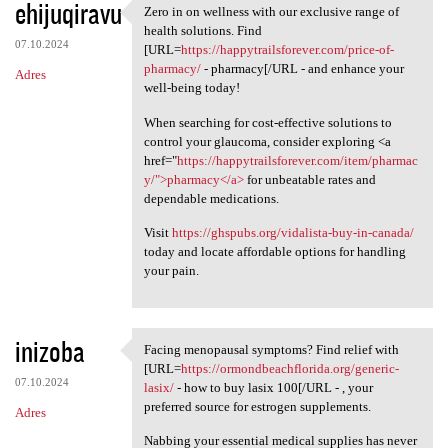
ehijuqiravu
Zero in on wellness with our exclusive range of
Zero in on wellness with our
health solutions. Find
07.10.2024
[URL=
https://happytrailsforever.com/price-of-
pharmacy/
- pharmacy[/URL - and enhance your
Adres
well-being today!
When searching for cost-effective solutions to
control your glaucoma, consider exploring <a
href="
https://happytrailsforever.com/item/pharmac
y/">pharmacy</a>
for unbeatable rates and
dependable medications.
Visit
https://ghspubs.org/vidalista-buy-in-canada/
today and locate affordable options for handling
your pain.
inizoba
Facing menopausal symptoms? Find relief with
Facing menopausal symptoms?
[URL=
https://ormondbeachflorida.org/generic-
07.10.2024
lasix/
- how to buy lasix 100[/URL - , your
preferred source for estrogen supplements.
Adres
Nabbing your essential medical supplies has never