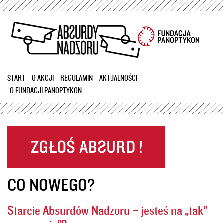
Przejdź
do
treści
START
O AKCJI
REGULAMIN
AKTUALNOŚCI
O FUNDACJI PANOPTYKON
CO NOWEGO?
Starcie Absurdów Nadzoru – jesteś na „tak”