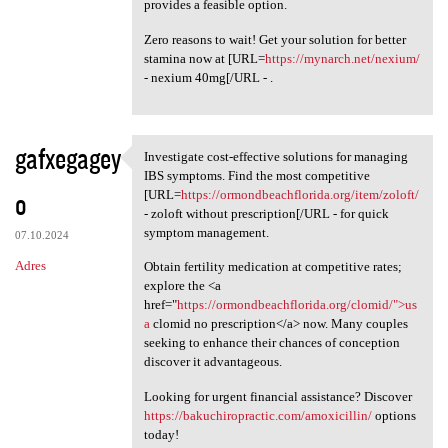
provides a feasible option.
Zero reasons to wait! Get your solution for better
stamina now at [URL=
https://mynarch.net/nexium/
- nexium 40mg[/URL - .
gafxegagey
Investigate cost-effective solutions for managing
Investigate cost-effective
IBS symptoms. Find the most competitive
o
[URL=
https://ormondbeachflorida.org/item/zoloft/
- zoloft without prescription[/URL - for quick
symptom management.
07.10.2024
Adres
Obtain fertility medication at competitive rates;
explore the <a
href="
https://ormondbeachflorida.org/clomid/">us
a
clomid no prescription</a> now. Many couples
seeking to enhance their chances of conception
discover it advantageous.
Looking for urgent financial assistance? Discover
https://bakuchiropractic.com/amoxicillin/
options
today!