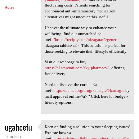
fluctuating costs. Patients searching for
Adres
economical anti-inflammatory medication
alternatives might uncover this useful.
Uncover the ultimate way to enhance your
wellbeing; find our unmatched <a
href="
https://recipiy.com/nizagara/">generic
nizagara tablets</a> . This solution is perfect for
those seeking to elevate their lifestyle efficiently.
Visit our webpage to buy
https://a1sewcraft.com/sky-pharmacy/
, offering
fast delivery.
Need to discover the current <a
href=
https://damcf.org/drug/kamagra/>kamagra
by
mail approval online</a> ? Click here for budget-
friendly options.
ugahcefu
Keen on finding a solution to your sleeping issues?
Keen on finding a solution to
Explore how <a
07.10.2024
href=
https://sjsbrookfield.org/product/nizagara/>ni