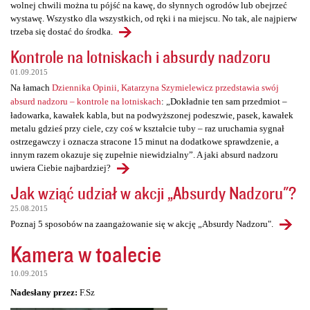
wolnej chwili można tu pójść na kawę, do słynnych ogrodów lub obejrzeć
wystawę. Wszystko dla wszystkich, od ręki i na miejscu. No tak, ale najpierw
trzeba się dostać do środka.
Kontrole na lotniskach i absurdy nadzoru
01.09.2015
Na łamach
Dziennika Opinii, Katarzyna Szymielewicz przedstawia swój
absurd nadzoru – kontrole na lotniskach
: „Dokładnie ten sam przedmiot –
ładowarka, kawałek kabla, but na podwyższonej podeszwie, pasek, kawałek
metalu gdzieś przy ciele, czy coś w kształcie tuby – raz uruchamia sygnał
ostrzegawczy i oznacza stracone 15 minut na dodatkowe sprawdzenie, a
innym razem okazuje się zupełnie niewidzialny”. A jaki absurd nadzoru
uwiera Ciebie najbardziej?
Jak wziąć udział w akcji „Absurdy Nadzoru"?
25.08.2015
Poznaj 5 sposobów na zaangażowanie się w akcję „Absurdy Nadzoru".
Kamera w toalecie
10.09.2015
Nadesłany przez:
F.Sz