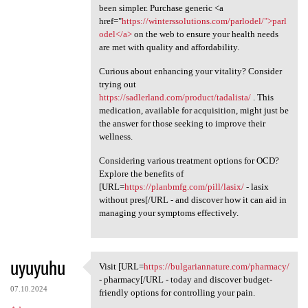
been simpler. Purchase generic <a
href="
https://winterssolutions.com/parlodel/">parl
odel</a>
on the web to ensure your health needs
are met with quality and affordability.
Curious about enhancing your vitality? Consider
trying out
https://sadlerland.com/product/tadalista/
. This
medication, available for acquisition, might just be
the answer for those seeking to improve their
wellness.
Considering various treatment options for OCD?
Explore the benefits of
[URL=
https://planbmfg.com/pill/lasix/
- lasix
without pres[/URL - and discover how it can aid in
managing your symptoms effectively.
uyuyuhu
Visit [URL=
https://bulgariannature.com/pharmacy/
Visit [URL=https:/
- pharmacy[/URL - today and discover budget-
07.10.2024
friendly options for controlling your pain.