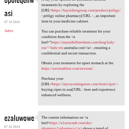
X-ray your options for
treatments by exploring the
asi
[URL=
https://bayridersgroup.com/product/priligy/
- priligy online pharmacy[/URL - , an important
item in your medicine cabinet.
07.10.2024
Adres
You can purchase reliable treatment for your
condition from the <a
href="
https://sunsethilltreefarm.com/drug/lady-
era/">lady-era
australia cost</a> , ensuring a
confidential and secure transaction.
Obtain your treatment for upset stomach at the
https://usctriathlon.com/nexium/
.
Purchase your
[URL=
https://mywyomingstore.com/item/cipro/
-
buying cipro in usa[/URL - here and experience
enhanced wellness.
ezaluwowe
The current information on <a
The current information on <a
href=
https://a1sewcraft.com/sky-
07.10.2024
pharmacy/>pharmacy</a>
shows a trend of