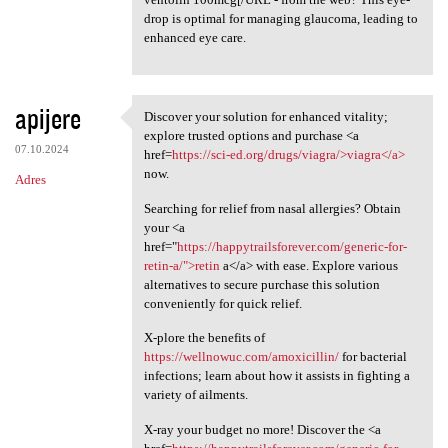
drop is optimal for managing glaucoma, leading to
enhanced eye care.
apijere
Discover your solution for enhanced vitality;
Discover your solution for
explore trusted options and purchase <a
07.10.2024
href=
https://sci-ed.org/drugs/viagra/>viagra</a>
now.
Adres
Searching for relief from nasal allergies? Obtain
your <a
href="
https://happytrailsforever.com/generic-for-
retin-a/">retin
a</a> with ease. Explore various
alternatives to secure purchase this solution
conveniently for quick relief.
X-plore the benefits of
https://wellnowuc.com/amoxicillin/
for bacterial
infections; learn about how it assists in fighting a
variety of ailments.
X-ray your budget no more! Discover the <a