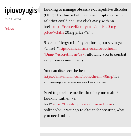
ipiovoyugis
Looking to manage obsessive-compulsive disorder
Looking to manage obsessive
(OCD)? Explore reliable treatment options. Your
07.10.2024
solution could be just a click away with <a
href=
https://center4family.com/cialis-20-mg-
Adres
price/>cialis
20mg price</a> .
Save on allergy relief by exploring our savings on
<a href="
https://allwallsmn.com/isotretinoin-
40mg/">isotretinoin</a>
, allowing you to combat
symptoms economically.
You can discover the best
https://allwallsmn.com/isotretinoin-40mg/
for
addressing severe acne via the internet.
Need to purchase medication for your health?
Look no further; <a
href=
https://livinlifepc.com/retin-a/>retin
a
online</a> is your go-to choice for securing what
you need online.