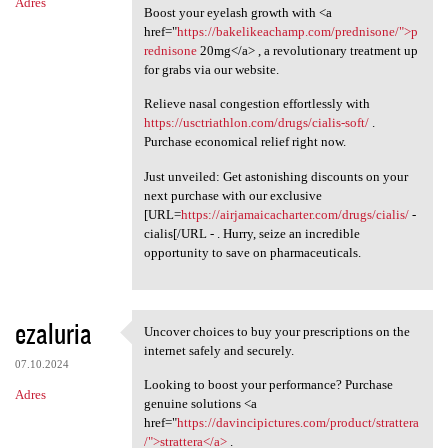
Adres
Boost your eyelash growth with <a
href="
https://bakelikeachamp.com/prednisone/">p
rednisone
20mg</a> , a revolutionary treatment up
for grabs via our website.
Relieve nasal congestion effortlessly with
https://usctriathlon.com/drugs/cialis-soft/
.
Purchase economical relief right now.
Just unveiled: Get astonishing discounts on your
next purchase with our exclusive
[URL=
https://airjamaicacharter.com/drugs/cialis/
-
cialis[/URL - . Hurry, seize an incredible
opportunity to save on pharmaceuticals.
ezaluria
Uncover choices to buy your prescriptions on the
Uncover choices to buy your
internet safely and securely.
07.10.2024
Looking to boost your performance? Purchase
Adres
genuine solutions <a
href="
https://davincipictures.com/product/strattera
/">strattera</a>
.