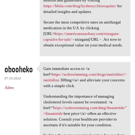
benefits and guidelines by visiting
https://bhtla.com/drug/hydroxychloroquine/
for
detailed insights and updates.
Secure the most competitive rates on antifungal
medication in the U.S. by clicking
[URL=
https://americanazachary.com/nizagara-
capsules-for-sale/
- nizagara[/URL - . Act now to
obtain exceptional value on your medical needs.
obooheko
Gain immediate access to <a
Gain immediate access to <a
href=
https://uofeswimming.com/drugs/ranitidine/>
07.10.2024
ranitidine
300mg</a> and alleviate your concerns
with a simple click.
Adres
Understanding the importance of managing
cholesterol levels cannot be overstated. <a
href="
https://uofeswimming.com/drug/finasteride/"
>finasteride
best price</a> offers an effective
solution. Consult your healthcare provider to
ascertain if it's suitable for your condition.