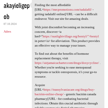
akayieligep
Finding the most affordable
Finding the most affordable
[URL=
https://mrcpromotions.com/tadalafil/
-
ob
getting tadalafil online[/URL - can be a difficult
endeavor. Visit our site for amazing deals.
07.10.2024
With joint discomfort becoming an increasing
Adres
concern, discover <a
href="
https://sunlightvillage.org/bentyl/">bentyl
in peter</a> for alleviation. This product provides
an effective way to manage your issues.
To find out about the benefits of hormone
replacement therapy, visit
https://airjamaicacharter.com/drugs/doxycycline/
.
Whether you're seeking to ease menopausal
symptoms or tackle osteoporosis, it’s your go-to
resource.
Acquire
[URL=
https://transylvaniacare.org/drugs/buy-
bactrim-online-cheap/
- generic bactrim canada
pharmacy[/URL - for combating bacterial
infections. Obtain this crucial antibiotic through
reliable sources via digital pharmacies.