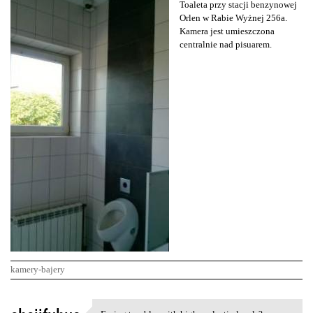
Toaleta przy stacji benzynowej
Orlen w Rabie Wyżnej 256a.
Kamera jest umieszczona
centralnie nad pisuarem.
kamery-bajery
K