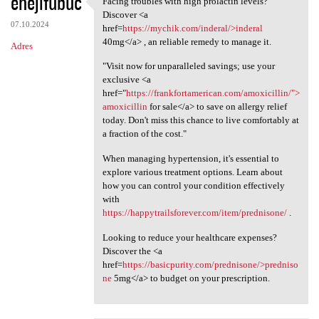
ehejifubuc
Facing troubles with high prolactin levels?
Facing troubles with high
o
Discover <a
07.10.2024
m
href=
https://mychik.com/inderal/>inderal
40mg</a> , an reliable remedy to manage it.
Adres
e
"Visit now for unparalleled savings; use your
n
exclusive <a
t
href="
https://frankfortamerican.com/amoxicillin/">
amoxicillin
for sale</a> to save on allergy relief
a
today. Don't miss this chance to live comfortably at
r
a fraction of the cost."
z
When managing hypertension, it's essential to
e
explore various treatment options. Learn about
how you can control your condition effectively
with
https://happytrailsforever.com/item/prednisone/
.
Looking to reduce your healthcare expenses?
Discover the <a
href=
https://basicpurity.com/prednisone/>predniso
ne
5mg</a> to budget on your prescription.