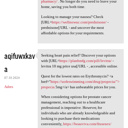
pharmacy/
. No longer do you need to leave your
home, saving you both time.
Looking to manage your nausea? Check
[URL=
https://wellnowuc.com/prednisone/
-
prednisone[/URL - and uncover the most
affordable options for your requirements.
aqifuwxkav
Seeking heart pain relief? Discover your options
Seeking heart pain relief?
with [URL=
https://planbmfg.com/pill/levitra/
-
a
levitra 10 mg price usa[/URL - , accessible online.
Quest for the lowest rates on Erythromycin? <a
07.10.2024
href="
https://uofeswimming.com/drug/propecia/">
Adres
propecia
5mg</a> has unbeatable prices for you.
When considering options for prostate cancer
management, reaching out to a healthcare
professional is imperative. However, for
individuals who are already knowledgeable and
looking to purchase their medications
conveniently,
https://beauviva.com/frusenex/