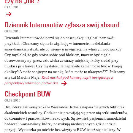
czy na „nie”?
03.10.2015
Dziennik Internautów zgłasza swój absurd
08.09.2015
Dziennik Internautów dołączył się do naszej akcji i zgłosił nam swój
przykład: „Oburzamy się na inwigilację w internecie, na działania
amerykańskich służb, ale co wiemy o inwigilacji na własnym podwórku?
Czy myślałeś, że gdy stoisz sobie pod blokiem, możesz być ciągle
obserwowany np. przez człowieka ze straży miejskiej, który siedzi przy
biurku i pije kawę? Czy myślałeś, ile naprawdę kamer może być w Twojej
okolicy? A może spojrzysz na mapkę, która może to ukazywać?”. Polecamy
artykuł Marcina Maja:
Ktoś nasikał pod kamerą, czyli inwigilacja z
perspektywy własnego podwórka
.
Checkpoint BUW
08.09.2015
Biblioteka Uniwersytecka w Warszawie. Jedna z najważniejszych bibliotek
akademickich w stolicy. Codziennie przewijają się przez nią setki studentów,
doktorantów i pracowników naukowych. Są również pasjonaci, samodzielni
badacze i warszawiacy, którzy poszukują niedostępnych gdzie indziej
pozycji. Wycieczka po mieście bez wizyty w BUW-ie też się nie liczy. W