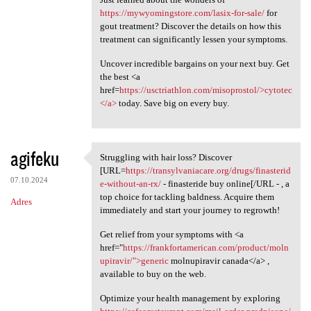
https://mywyomingstore.com/lasix-for-sale/
for
gout treatment? Discover the details on how this
treatment can significantly lessen your symptoms.
Uncover incredible bargains on your next buy. Get
the best <a
href=
https://usctriathlon.com/misoprostol/>cytotec
</a>
today. Save big on every buy.
agifeku
Struggling with hair loss? Discover
Struggling with hair loss?
[URL=
https://transylvaniacare.org/drugs/finasterid
07.10.2024
e-without-an-rx/
- finasteride buy online[/URL - , a
top choice for tackling baldness. Acquire them
Adres
immediately and start your journey to regrowth!
Get relief from your symptoms with <a
href="
https://frankfortamerican.com/product/moln
upiravir/">generic
molnupiravir canada</a> ,
available to buy on the web.
Optimize your health management by exploring