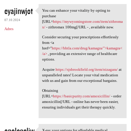
eyajinwjot
You can enhance your vitality by opting to
You can enhance your vitality
purchase
07.10.2024
[URL=
https://mywyomingstore.com/item/zithroma
x/
- zithromax 100mg[/URL - , available now.
Adres
Consider securing your prescriptions effortlessly
from <a
href="
https://bhtla.com/drug/kamagra/">kamagra<
/a>
, providing an extensive range of healthcare
options.
Acquire
https://sjsbrookfield.org/item/nizagara/
at
unparalleled rates! Locate your vital medication
with us and gain from our exceptional bargains.
Obtaining
[URL=
https://basicpurity.com/amoxicillin/
- order
amoxicillin[/URL - online has never been easier,
ensuring individuals get their therapy quickly.
opoleqeliw
X-ray your options for affordable medical