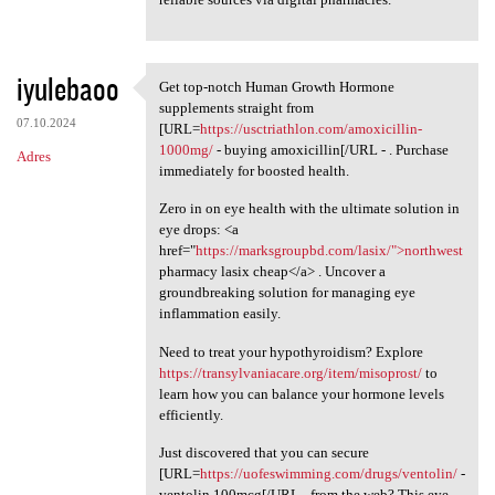
iyulebaoo
Get top-notch Human Growth Hormone
Get top-notch Human Growth
supplements straight from
07.10.2024
[URL=
https://usctriathlon.com/amoxicillin-
1000mg/
- buying amoxicillin[/URL - . Purchase
Adres
immediately for boosted health.
Zero in on eye health with the ultimate solution in
eye drops: <a
href="
https://marksgroupbd.com/lasix/">northwest
pharmacy lasix cheap</a> . Uncover a
groundbreaking solution for managing eye
inflammation easily.
Need to treat your hypothyroidism? Explore
https://transylvaniacare.org/item/misoprost/
to
learn how you can balance your hormone levels
efficiently.
Just discovered that you can secure
[URL=
https://uofeswimming.com/drugs/ventolin/
-
ventolin 100mcg[/URL - from the web? This eye-