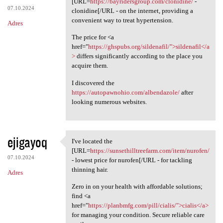
[URL=
https://bayridersgroup.com/clonidine/
-
07.10.2024
clonidine[/URL - on the internet, providing a
convenient way to treat hypertension.
Adres
The price for <a
href="
https://ghspubs.org/sildenafil/">sildenafil</a
>
differs significantly according to the place you
acquire them.
I discovered the
https://autopawnohio.com/albendazole/
after
looking numerous websites.
ejigayoq
I've located the
I've located the [URL=https:/
[URL=
https://sunsethilltreefarm.com/item/nurofen/
07.10.2024
- lowest price for nurofen[/URL - for tackling
thinning hair.
Adres
Zero in on your health with affordable solutions;
find <a
href="
https://planbmfg.com/pill/cialis/">cialis</a>
for managing your condition. Secure reliable care