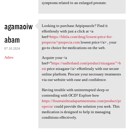
symptoms related to an enlarged prostate.
agamaoiw
Looking to purchase Aripiprazole? Find it
Looking to purchase
effortlessly with just a click at <a
abam
href=
https://bhtla.com/drug/lowest-price-for-
propecia/>propecia.com
lowest price</a> , your
go-to choice for medications on the web.
07.10.2024
Adres
Acquire your <a
href="
https://sadlerland.com/product/nizagara/">b
est
price nizagara</a> effortlessly with our secure
online platform. Procure your necessary treatments
via our website with ease and confidence.
Having trouble with uninterrupted sleep or
contending with OCD? Explore how
https://fountainheadapartmentsma.com/product/pr
opecia/
could provide the solution you seek. This
medication is designed to help in managing
conditions effectively.