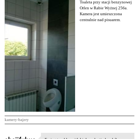
Toaleta przy stacji benzynowej
Orlen w Rabie Wyżnej 256a.
Kamera jest umieszczona
centralnie nad pisuarem.
kamery-bajery
K