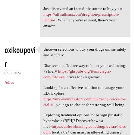
Just discovered an incredible source to buy your
https://allwallsmn.com/drug/non-prescription-
levitra/
. Whether you’re in need, there's your
answer.
oxikoupovi
Uncover selections to buy your drugs online safely
Uncover selections to buy
and securely.
r
Discover an effective way to boost your wellbeing:
<a href="
https://ghspubs.org/item/viagra-
07.10.2024
com/">lowest
prices for viagra</a> .
Adres
Looking for an effective solution to manage your
ED? Explore
https://mywyomingstore.com/pharmacy-prices-for-
cialis/
- your go-to choice for restoring well-being.
Exploring treatment options for benign prostatic
hyperplasia (BPH)? Discover how <a
href=
https://uofeswimming.com/drug/levitra/>disc
ount
levitra</a> can assist in alleviating urinary