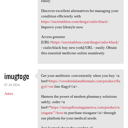
easily.
Discover excellent alternatives for managing your
condition efficiently with
https://usctriathlon.com/drugs/cialis-black/
.
Improve your lifestyle now.
Access genuine
[URL=
https://usctriathlon.com/drugs/cialis-black/
- cialis-black buy new york[/URL - easily. Obtain
this essential medicine online seamlessly.
imugtoge
Get your antibiotic conveniently when you buy <a
Get your antibiotic
href=
https://vowsbridalandformals.com/product/fla
07.10.2024
gyl/>on
line flagyl</a> .
Adres
Harness the power of modern pharmacy solutions
safely; order <a
href="
https://stroupflooringamerica.com/product/n
izagara/">how
to purchase nizagara</a> through
our platform for your medical needs.
Just learned about the wonders of