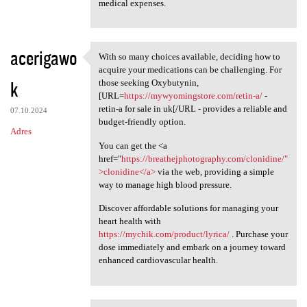
medical expenses.
acerigawo
With so many choices available, deciding how to
With so many choices
acquire your medications can be challenging. For
k
those seeking Oxybutynin,
[URL=
https://mywyomingstore.com/retin-a/
-
retin-a for sale in uk[/URL - provides a reliable and
07.10.2024
budget-friendly option.
Adres
You can get the <a
href="
https://breathejphotography.com/clonidine/"
>clonidine</a>
via the web, providing a simple
way to manage high blood pressure.
Discover affordable solutions for managing your
heart health with
https://mychik.com/product/lyrica/
. Purchase your
dose immediately and embark on a journey toward
enhanced cardiovascular health.