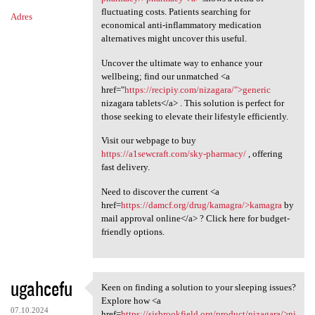
fluctuating costs. Patients searching for
Adres
economical anti-inflammatory medication
alternatives might uncover this useful.
Uncover the ultimate way to enhance your
wellbeing; find our unmatched <a
href="
https://recipiy.com/nizagara/">generic
nizagara tablets</a> . This solution is perfect for
those seeking to elevate their lifestyle efficiently.
Visit our webpage to buy
https://a1sewcraft.com/sky-pharmacy/
, offering
fast delivery.
Need to discover the current <a
href=
https://damcf.org/drug/kamagra/>kamagra
by
mail approval online</a> ? Click here for budget-
friendly options.
ugahcefu
Keen on finding a solution to your sleeping issues?
Keen on finding a solution to
Explore how <a
07.10.2024
href=
https://sjsbrookfield.org/product/nizagara/>ni