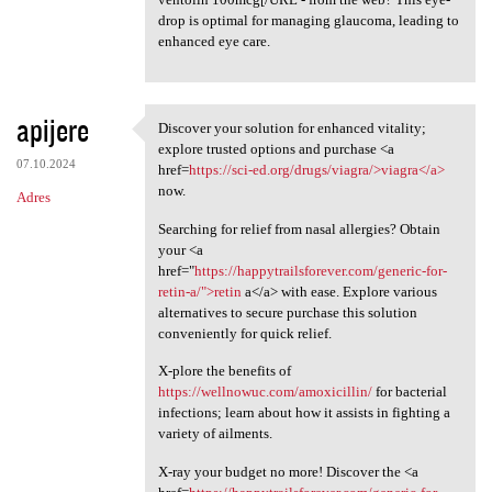
drop is optimal for managing glaucoma, leading to
enhanced eye care.
apijere
Discover your solution for enhanced vitality;
Discover your solution for
explore trusted options and purchase <a
07.10.2024
href=
https://sci-ed.org/drugs/viagra/>viagra</a>
now.
Adres
Searching for relief from nasal allergies? Obtain
your <a
href="
https://happytrailsforever.com/generic-for-
retin-a/">retin
a</a> with ease. Explore various
alternatives to secure purchase this solution
conveniently for quick relief.
X-plore the benefits of
https://wellnowuc.com/amoxicillin/
for bacterial
infections; learn about how it assists in fighting a
variety of ailments.
X-ray your budget no more! Discover the <a