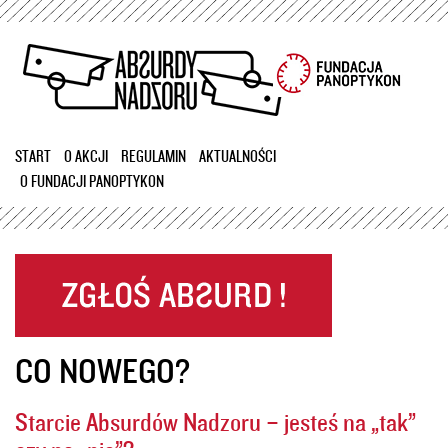
Przejdź
do
treści
START
O AKCJI
REGULAMIN
AKTUALNOŚCI
O FUNDACJI PANOPTYKON
CO NOWEGO?
Starcie Absurdów Nadzoru – jesteś na „tak”