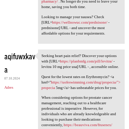
pharmacy/
. No longer do you need to leave your
home, saving you both time.
Looking to manage your nausea? Check
[URL=
https://wellnowuc.com/prednisone/
-
prednisone[/URL - and uncover the most
affordable options for your requirements.
aqifuwxkav
Seeking heart pain relief? Discover your options
Seeking heart pain relief?
with [URL=
https://planbmfg.com/pill/levitra/
-
a
levitra 10 mg price usa[/URL - , accessible online.
Quest for the lowest rates on Erythromycin? <a
07.10.2024
href="
https://uofeswimming.com/drug/propecia/">
Adres
propecia
5mg</a> has unbeatable prices for you.
When considering options for prostate cancer
management, reaching out to a healthcare
professional is imperative. However, for
individuals who are already knowledgeable and
looking to purchase their medications
conveniently,
https://beauviva.com/frusenex/