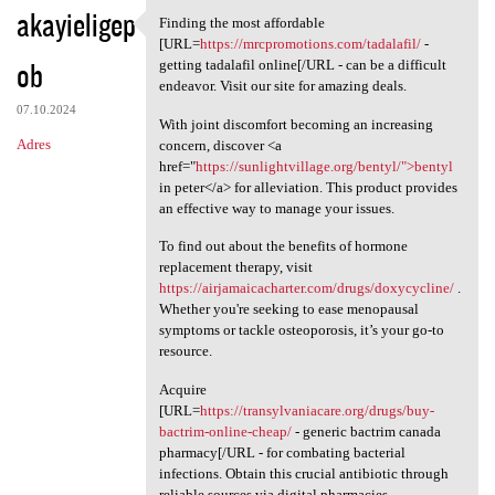
akayieligep
Finding the most affordable
Finding the most affordable
[URL=
https://mrcpromotions.com/tadalafil/
-
ob
getting tadalafil online[/URL - can be a difficult
endeavor. Visit our site for amazing deals.
07.10.2024
With joint discomfort becoming an increasing
Adres
concern, discover <a
href="
https://sunlightvillage.org/bentyl/">bentyl
in peter</a> for alleviation. This product provides
an effective way to manage your issues.
To find out about the benefits of hormone
replacement therapy, visit
https://airjamaicacharter.com/drugs/doxycycline/
.
Whether you're seeking to ease menopausal
symptoms or tackle osteoporosis, it’s your go-to
resource.
Acquire
[URL=
https://transylvaniacare.org/drugs/buy-
bactrim-online-cheap/
- generic bactrim canada
pharmacy[/URL - for combating bacterial
infections. Obtain this crucial antibiotic through
reliable sources via digital pharmacies.