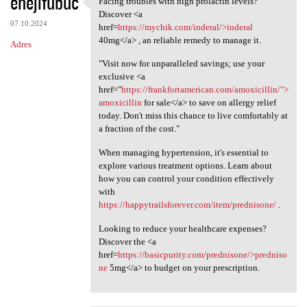
ehejifubuc
Facing troubles with high prolactin levels?
Facing troubles with high
o
Discover <a
07.10.2024
m
href=
https://mychik.com/inderal/>inderal
40mg</a> , an reliable remedy to manage it.
Adres
e
"Visit now for unparalleled savings; use your
n
exclusive <a
t
href="
https://frankfortamerican.com/amoxicillin/">
amoxicillin
for sale</a> to save on allergy relief
a
today. Don't miss this chance to live comfortably at
r
a fraction of the cost."
z
When managing hypertension, it's essential to
e
explore various treatment options. Learn about
how you can control your condition effectively
with
https://happytrailsforever.com/item/prednisone/
.
Looking to reduce your healthcare expenses?
Discover the <a
href=
https://basicpurity.com/prednisone/>predniso
ne
5mg</a> to budget on your prescription.