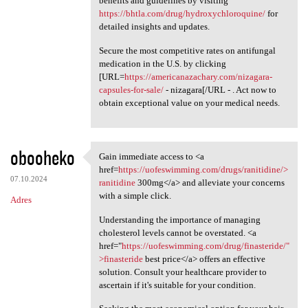
benefits and guidelines by visiting
https://bhtla.com/drug/hydroxychloroquine/
for
detailed insights and updates.
Secure the most competitive rates on antifungal
medication in the U.S. by clicking
[URL=
https://americanazachary.com/nizagara-
capsules-for-sale/
- nizagara[/URL - . Act now to
obtain exceptional value on your medical needs.
obooheko
Gain immediate access to <a
Gain immediate access to <a
href=
https://uofeswimming.com/drugs/ranitidine/>
07.10.2024
ranitidine
300mg</a> and alleviate your concerns
with a simple click.
Adres
Understanding the importance of managing
cholesterol levels cannot be overstated. <a
href="
https://uofeswimming.com/drug/finasteride/"
>finasteride
best price</a> offers an effective
solution. Consult your healthcare provider to
ascertain if it's suitable for your condition.