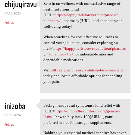
ehijuqiravu
Zero in on wellness with our exclusive range of
Zero in on wellness with our
health solutions. Find
07.10.2024
[URL=
https://happytrailsforever.com/price-of-
pharmacy/
- pharmacy[/URL - and enhance your
Adres
well-being today!
When searching for cost-effective solutions to
control your glaucoma, consider exploring <a
href="
https://happytrailsforever.com/item/pharmac
y/">pharmacy</a>
for unbeatable rates and
dependable medications.
Visit
https://ghspubs.org/vidalista-buy-in-canada/
today and locate affordable options for handling
your pain.
inizoba
Facing menopausal symptoms? Find relief with
Facing menopausal symptoms?
[URL=
https://ormondbeachflorida.org/generic-
07.10.2024
lasix/
- how to buy lasix 100[/URL - , your
preferred source for estrogen supplements.
Adres
Nabbing your essential medical supplies has never