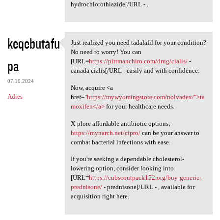
hydrochlorothiazide[/URL - .
keqebutafu
Just realized you need tadalafil for your condition?
Just realized you need
No need to worry! You can
pa
[URL=
https://pittmanchiro.com/drug/cialis/
-
canada cialis[/URL - easily and with confidence.
07.10.2024
Now, acquire <a
Adres
href="
https://mywyomingstore.com/nolvadex/">ta
moxifen</a>
for your healthcare needs.
X-plore affordable antibiotic options;
https://mynarch.net/cipro/
can be your answer to
combat bacterial infections with ease.
If you're seeking a dependable cholesterol-
lowering option, consider looking into
[URL=
https://cubscoutpack152.org/buy-generic-
prednisone/
- prednisone[/URL - , available for
acquisition right here.