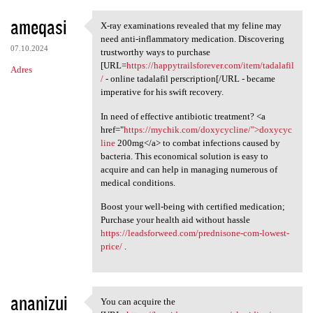
ameqasi
X-ray examinations revealed that my feline may
X-ray examinations revealed
need anti-inflammatory medication. Discovering
07.10.2024
trustworthy ways to purchase
[URL=
https://happytrailsforever.com/item/tadalafil
Adres
/
- online tadalafil perscription[/URL - became
imperative for his swift recovery.
In need of effective antibiotic treatment? <a
href="
https://mychik.com/doxycycline/">doxycyc
line
200mg</a> to combat infections caused by
bacteria. This economical solution is easy to
acquire and can help in managing numerous of
medical conditions.
Boost your well-being with certified medication;
Purchase your health aid without hassle
https://leadsforweed.com/prednisone-com-lowest-
price/
.
ananizui
You can acquire the
You can acquire the [URL