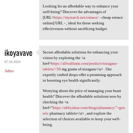
Looking for an affordable way to enhance your
well-being? Discover the advantages of
[URL=
https://mynarch.net/estrace/
- cheap estrace
online[/URL - , ideal for those seeking
effectiveness without sacrificing budget.
ikoyavave
Secure affordable solutions for enhancing your
Secure affordable solutions
vision by exploring the <a
07.10.2024
href=
https://allwallsmn.com/product/nizagara-
tablets/>50
mg grams of nizagara</a> . Our
Adres
expertly crafted drops offer a promising approach
to boosting eye health significantly.
Worrying about the price of managing your heart
health? Discover the affordable solutions now by
checking the <a
href="
https://abbynkas.com/drugs/pharmacy/">gen
eric
pharmacy tablets</a> , and explore the
selection of choices available to keep your well-
being.