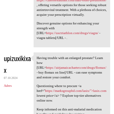
https://cafeorestaurant.com/mail-order-prednisone/
, offering versatile options for those seeking robust
antiretroviral treatment. With a plethora of choices,
acquire your prescription virtually.
Discover genuine options for enhancing your
strength with
[URL=
https://usctriathlon.com/drugs/viagra/
-
viagra tablets[/URL - .
upizuxikixa
Having trouble with an enlarged prostate? Learn
Having trouble with an
how
x
[URL=
https://airjamaicacharter.com/drugs/flomax/
- buy flomax on line[/URL - can ease symptoms
and restore your comfort.
07.10.2024
Adres
Questioning where to procure <a
href="
https://marksgroupbd.com/lasix/">lasix.com
lowest price</a> ? Explore top-tier alternatives
online now.
Keep informed on this anti-malarial medication