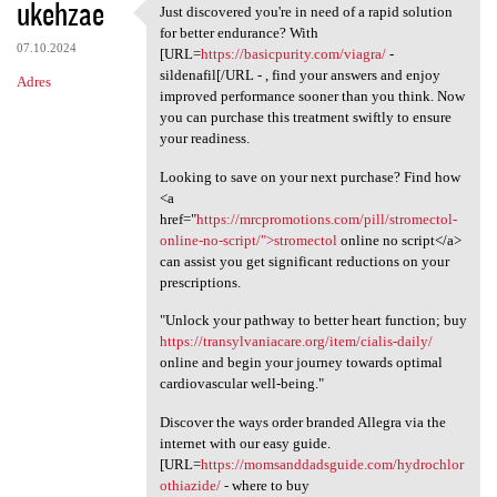
ukehzae
Just discovered you're in need of a rapid solution
Just discovered you're in
for better endurance? With
07.10.2024
[URL=
https://basicpurity.com/viagra/
-
sildenafil[/URL - , find your answers and enjoy
Adres
improved performance sooner than you think. Now
you can purchase this treatment swiftly to ensure
your readiness.
Looking to save on your next purchase? Find how
<a
href="
https://mrcpromotions.com/pill/stromectol-
online-no-script/">stromectol
online no script</a>
can assist you get significant reductions on your
prescriptions.
"Unlock your pathway to better heart function; buy
https://transylvaniacare.org/item/cialis-daily/
online and begin your journey towards optimal
cardiovascular well-being."
Discover the ways order branded Allegra via the
internet with our easy guide.
[URL=
https://momsanddadsguide.com/hydrochlor
othiazide/
- where to buy