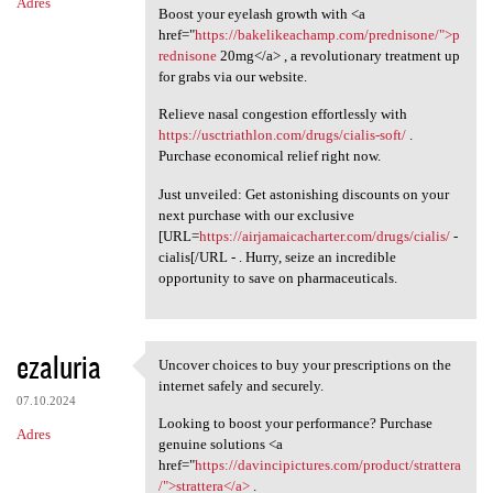
Adres
Boost your eyelash growth with <a
href="
https://bakelikeachamp.com/prednisone/">p
rednisone
20mg</a> , a revolutionary treatment up
for grabs via our website.
Relieve nasal congestion effortlessly with
https://usctriathlon.com/drugs/cialis-soft/
.
Purchase economical relief right now.
Just unveiled: Get astonishing discounts on your
next purchase with our exclusive
[URL=
https://airjamaicacharter.com/drugs/cialis/
-
cialis[/URL - . Hurry, seize an incredible
opportunity to save on pharmaceuticals.
ezaluria
Uncover choices to buy your prescriptions on the
Uncover choices to buy your
internet safely and securely.
07.10.2024
Looking to boost your performance? Purchase
Adres
genuine solutions <a
href="
https://davincipictures.com/product/strattera
/">strattera</a>
.