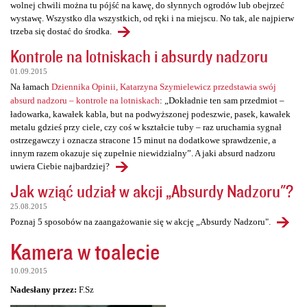
wolnej chwili można tu pójść na kawę, do słynnych ogrodów lub obejrzeć
wystawę. Wszystko dla wszystkich, od ręki i na miejscu. No tak, ale najpierw
trzeba się dostać do środka.
Kontrole na lotniskach i absurdy nadzoru
01.09.2015
Na łamach
Dziennika Opinii, Katarzyna Szymielewicz przedstawia swój
absurd nadzoru – kontrole na lotniskach
: „Dokładnie ten sam przedmiot –
ładowarka, kawałek kabla, but na podwyższonej podeszwie, pasek, kawałek
metalu gdzieś przy ciele, czy coś w kształcie tuby – raz uruchamia sygnał
ostrzegawczy i oznacza stracone 15 minut na dodatkowe sprawdzenie, a
innym razem okazuje się zupełnie niewidzialny”. A jaki absurd nadzoru
uwiera Ciebie najbardziej?
Jak wziąć udział w akcji „Absurdy Nadzoru"?
25.08.2015
Poznaj 5 sposobów na zaangażowanie się w akcję „Absurdy Nadzoru".
Kamera w toalecie
10.09.2015
Nadesłany przez:
F.Sz