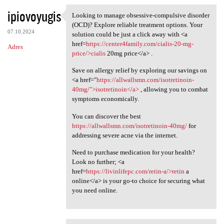
ipiovoyugis
Looking to manage obsessive-compulsive disorder
Looking to manage obsessive
(OCD)? Explore reliable treatment options. Your
07.10.2024
solution could be just a click away with <a
href=
https://center4family.com/cialis-20-mg-
Adres
price/>cialis
20mg price</a> .
Save on allergy relief by exploring our savings on
<a href="
https://allwallsmn.com/isotretinoin-
40mg/">isotretinoin</a>
, allowing you to combat
symptoms economically.
You can discover the best
https://allwallsmn.com/isotretinoin-40mg/
for
addressing severe acne via the internet.
Need to purchase medication for your health?
Look no further; <a
href=
https://livinlifepc.com/retin-a/>retin
a
online</a> is your go-to choice for securing what
you need online.