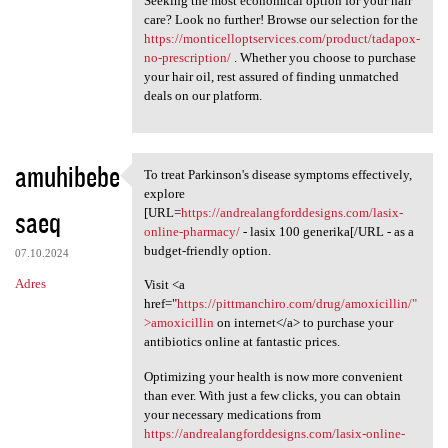
Seeking the most economical option for your hair
care? Look no further! Browse our selection for the
https://monticelloptservices.com/product/tadapox-
no-prescription/
. Whether you choose to purchase
your hair oil, rest assured of finding unmatched
deals on our platform.
amuhibebe
To treat Parkinson's disease symptoms effectively,
To treat Parkinson's disease
explore
saeq
[URL=
https://andrealangforddesigns.com/lasix-
online-pharmacy/
- lasix 100 generika[/URL - as a
budget-friendly option.
07.10.2024
Adres
Visit <a
href="
https://pittmanchiro.com/drug/amoxicillin/"
>amoxicillin
on internet</a> to purchase your
antibiotics online at fantastic prices.
Optimizing your health is now more convenient
than ever. With just a few clicks, you can obtain
your necessary medications from
https://andrealangforddesigns.com/lasix-online-