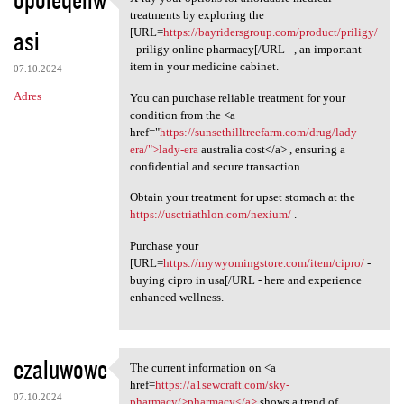
X-ray your options for
treatments by exploring the
asi
[URL=
https://bayridersgroup.com/product/priligy/
- priligy online pharmacy[/URL - , an important
item in your medicine cabinet.
07.10.2024
Adres
You can purchase reliable treatment for your
condition from the <a
href="
https://sunsethilltreefarm.com/drug/lady-
era/">lady-era
australia cost</a> , ensuring a
confidential and secure transaction.
Obtain your treatment for upset stomach at the
https://usctriathlon.com/nexium/
.
Purchase your
[URL=
https://mywyomingstore.com/item/cipro/
-
buying cipro in usa[/URL - here and experience
enhanced wellness.
ezaluwowe
The current information on <a
The current information on <a
href=
https://a1sewcraft.com/sky-
07.10.2024
pharmacy/>pharmacy</a>
shows a trend of