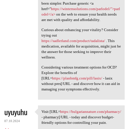
been simpler. Purchase generic <a
href="
https://winterssolutions.com/parlodel/">parl
odel</a>
on the web to ensure your health needs
are met with quality and affordability.
Curious about enhancing your vitality? Consider
trying out
https://sadlerland.com/product/tadalista/
. This
medication, available for acquisition, might just be
the answer for those seeking to improve their
wellness.
Considering various treatment options for OCD?
Explore the benefits of
[URL=
https://planbmfg.com/pill/lasix/
- lasix
without pres[/URL - and discover how it can aid in
managing your symptoms effectively.
uyuyuhu
Visit [URL=
https://bulgariannature.com/pharmacy/
Visit [URL=https:/
- pharmacy[/URL - today and discover budget-
07.10.2024
friendly options for controlling your pain.