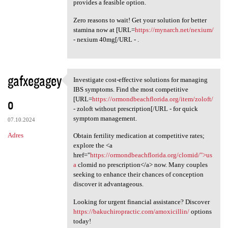
provides a feasible option.
Zero reasons to wait! Get your solution for better
stamina now at [URL=
https://mynarch.net/nexium/
- nexium 40mg[/URL - .
gafxegagey
Investigate cost-effective solutions for managing
Investigate cost-effective
IBS symptoms. Find the most competitive
o
[URL=
https://ormondbeachflorida.org/item/zoloft/
- zoloft without prescription[/URL - for quick
symptom management.
07.10.2024
Adres
Obtain fertility medication at competitive rates;
explore the <a
href="
https://ormondbeachflorida.org/clomid/">us
a
clomid no prescription</a> now. Many couples
seeking to enhance their chances of conception
discover it advantageous.
Looking for urgent financial assistance? Discover
https://bakuchiropractic.com/amoxicillin/
options
today!