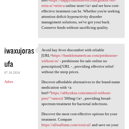
href=
https://happytrailsforever.com/generic-for-
retin-a/>retin-a
online store</a> and see how cost-
effective treatment can be. Whether you're seeking
attention deficit hyperactivity disorder
management solutions, we've got your back.
Conserve funds without sacrificing quality.
iwaxujoras
Avoid hay fever discomfort with reliable
Avoid hay fever discomfort
[URL=
https://frankfortamerican.com/prednisone-
ufa
without-rx/
- prednisone for sale online no
perscription[/URL - , providing effective relief
without the steep prices.
07.10.2024
Adres
Discover affordable alternatives to the brand-name
medication with <a
href="
https://abbynkas.com/amoxil-without-
pres/">amoxil
500mg</a> , providing broad-
spectrum treatment for bacterial infections.
Discover the most cost-effective options for your
treatment. Compare
https://allwallsmn.com/xenical/
and save on your