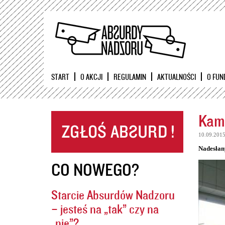
START
O AKCJI
REGULAMIN
AKTUALNOŚCI
O FUN
Kame
10.09.201
Nadesłan
CO NOWEGO?
Starcie Absurdów Nadzoru
– jesteś na „tak” czy na
„nie”?