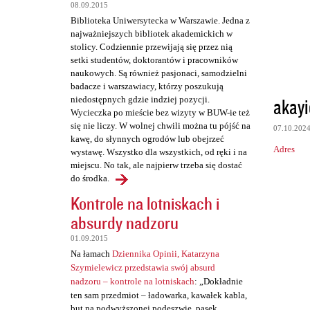
t
08.09.2015
a
Biblioteka Uniwersytecka w Warszawie. Jedna z
najważniejszych bibliotek akademickich w
r
stolicy. Codziennie przewijają się przez nią
z
setki studentów, doktorantów i pracowników
naukowych. Są również pasjonaci, samodzielni
e
badacze i warszawiacy, którzy poszukują
akayi
niedostępnych gdzie indziej pozycji.
Wycieczka po mieście bez wizyty w BUW-ie też
się nie liczy. W wolnej chwili można tu pójść na
07.10.202
kawę, do słynnych ogrodów lub obejrzeć
Adres
wystawę. Wszystko dla wszystkich, od ręki i na
miejscu. No tak, ale najpierw trzeba się dostać
do środka.
Kontrole na lotniskach i
absurdy nadzoru
01.09.2015
Na łamach
Dziennika Opinii, Katarzyna
Szymielewicz przedstawia swój absurd
nadzoru – kontrole na lotniskach
: „Dokładnie
ten sam przedmiot – ładowarka, kawałek kabla,
but na podwyższonej podeszwie, pasek,