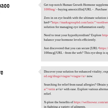
baoo
Get top-notch Human Growth Hormone supplemen
Get top-notch Human Growth
1000mg/
- buying amoxicillin[/URL - . Purchase 
4
Zero in on eye health with the ultimate solution 
href="
https://marksgroupbd.com/lasix/">northwe
solution for managing eye inflammation easily.
Need to treat your hypothyroidism? Explore
http
balance your hormone levels efficiently.
Just discovered that you can secure [URL=
https:
100mcg[/URL - from the web? This eye-drop is o
re
Discover your solution for enhanced vitality; exp
Discover your solution for
ed.org/drugs/viagra/>viagra</a>
now.
4
Searching for relief from nasal allergies? Obtain 
a/">retin
a</a> with ease. Explore various alterna
relief.
X-plore the benefits of
https://wellnowuc.com/am
in fighting a variety of ailments.