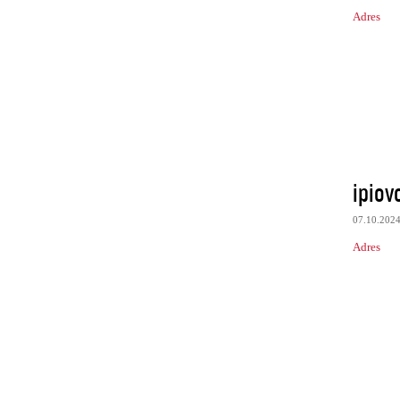
Adres
ipiov
07.10.202
Adres