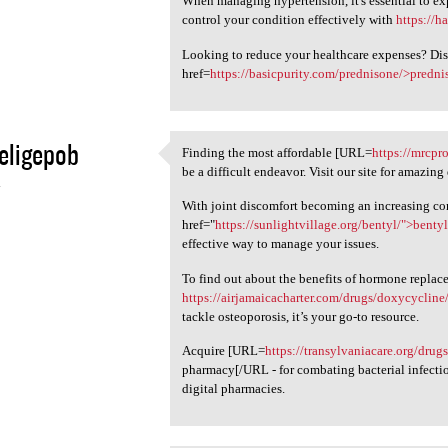
When managing hypertension, it's essential to e
control your condition effectively with
https://h
Looking to reduce your healthcare expenses? Dis
href=
https://basicpurity.com/prednisone/>predni
eligepob
Finding the most affordable [URL=
https://mrcpr
Finding the most affordable
be a difficult endeavor. Visit our site for amazing 
4
With joint discomfort becoming an increasing co
href="
https://sunlightvillage.org/bentyl/">benty
effective way to manage your issues.
To find out about the benefits of hormone replace
https://airjamaicacharter.com/drugs/doxycycline
tackle osteoporosis, it’s your go-to resource.
Acquire [URL=
https://transylvaniacare.org/drug
pharmacy[/URL - for combating bacterial infection
digital pharmacies.