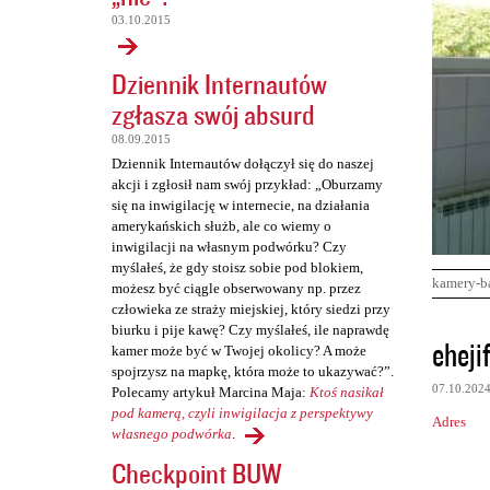
03.10.2015
Dziennik Internautów
zgłasza swój absurd
08.09.2015
Dziennik Internautów dołączył się do naszej
akcji i zgłosił nam swój przykład: „Oburzamy
się na inwigilację w internecie, na działania
amerykańskich służb, ale co wiemy o
inwigilacji na własnym podwórku? Czy
myślałeś, że gdy stoisz sobie pod blokiem,
kamery-b
możesz być ciągle obserwowany np. przez
człowieka ze straży miejskiej, który siedzi przy
biurku i pije kawę? Czy myślałeś, ile naprawdę
K
eheji
kamer może być w Twojej okolicy? A może
o
spojrzysz na mapkę, która może to ukazywać?”.
07.10.202
Polecamy artykuł Marcina Maja:
Ktoś nasikał
m
pod kamerą, czyli inwigilacja z perspektywy
Adres
e
własnego podwórka
.
n
Checkpoint BUW