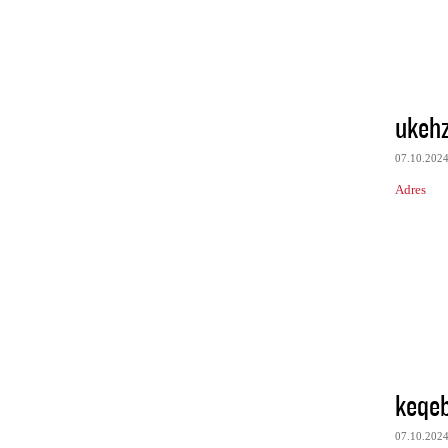
ukeh
07.10.202
Adres
keqe
07.10.202