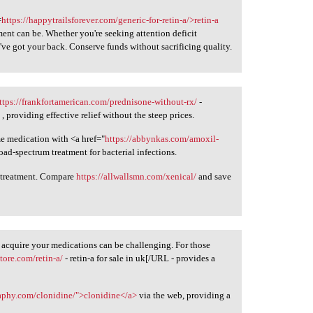
=
https://happytrailsforever.com/generic-for-retin-a/>retin-a
ment can be. Whether you're seeking attention deficit
ve got your back. Conserve funds without sacrificing quality.
ttps://frankfortamerican.com/prednisone-without-rx/
-
, providing effective relief without the steep prices.
me medication with <a href="
https://abbynkas.com/amoxil-
d-spectrum treatment for bacterial infections.
r treatment. Compare
https://allwallsmn.com/xenical/
and save
 acquire your medications can be challenging. For those
ore.com/retin-a/
- retin-a for sale in uk[/URL - provides a
raphy.com/clonidine/">clonidine</a>
via the web, providing a