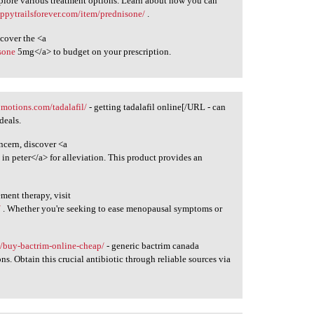
xplore various treatment options. Learn about how you can
appytrailsforever.com/item/prednisone/
.
cover the <a
sone
5mg</a> to budget on your prescription.
omotions.com/tadalafil/
- getting tadalafil online[/URL - can
deals.
ncern, discover <a
l
in peter</a> for alleviation. This product provides an
ment therapy, visit
/
. Whether you're seeking to ease menopausal symptoms or
s/buy-bactrim-online-cheap/
- generic bactrim canada
s. Obtain this crucial antibiotic through reliable sources via