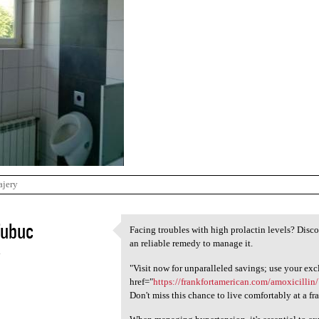
ajery
fubuc
Facing troubles with high prolactin levels? Disco
Facing troubles with high
an reliable remedy to manage it.
4
"Visit now for unparalleled savings; use your exc
href="
https://frankfortamerican.com/amoxicillin
Don't miss this chance to live comfortably at a fra