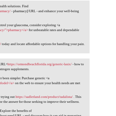
ealth solutions. Find
harmacy/
- pharmacy[/URL - and enhance your well-being
ontrol your glaucoma, consider exploring <a
macy/">pharmacy</a>
for unbeatable rates and dependable
/
today and locate affordable options for handling your pain.
[URL=
https://ormondbeachflorida.org/generic-lasix/
- how to
estrogen supplements.
r been simpler. Purchase generic <a
rlodel</a>
on the web to ensure your health needs are met
 trying out
https://sadlerland.com/product/tadalista/
. This
be the answer for those seeking to improve their wellness.
Explore the benefits of
ithout pres[/URL - and discover how it can aid in managing