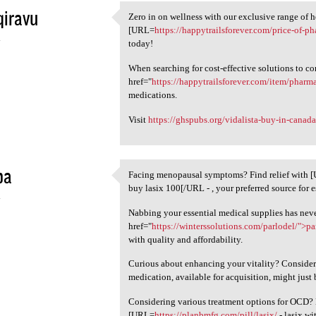
qiravu
Zero in on wellness with our exclusive range of h
Zero in on wellness with our
[URL=
https://happytrailsforever.com/price-of-p
4
today!
When searching for cost-effective solutions to c
href="
https://happytrailsforever.com/item/phar
medications.
Visit
https://ghspubs.org/vidalista-buy-in-canada
ba
Facing menopausal symptoms? Find relief with 
Facing menopausal symptoms?
buy lasix 100[/URL - , your preferred source for 
4
Nabbing your essential medical supplies has neve
href="
https://winterssolutions.com/parlodel/">pa
with quality and affordability.
Curious about enhancing your vitality? Consider
medication, available for acquisition, might just 
Considering various treatment options for OCD? 
[URL=
https://planbmfg.com/pill/lasix/
- lasix w