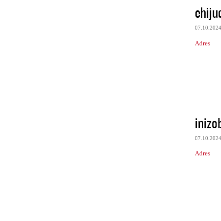
ehiju
07.10.202
Adres
inizo
07.10.202
Adres