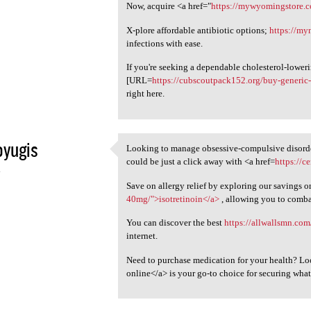
Now, acquire <a href="
https://mywyomingstore.
X-plore affordable antibiotic options;
https://my
infections with ease.
If you're seeking a dependable cholesterol-lower
[URL=
https://cubscoutpack152.org/buy-generic
right here.
oyugis
Looking to manage obsessive-compulsive disorder
Looking to manage obsessive
could be just a click away with <a href=
https://c
4
Save on allergy relief by exploring our savings o
40mg/">isotretinoin</a>
, allowing you to comb
You can discover the best
https://allwallsmn.com
internet.
Need to purchase medication for your health? Loo
online</a> is your go-to choice for securing wha