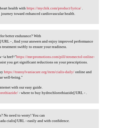
heart health with
https://mychik.com/product/lyrica/
.
 journey toward enhanced cardiovascular health.
n for better endurance? With
l[/URL - , find your answers and enjoy improved performance
 treatment swiftly to ensure your readiness.
w <a href="
https://mrcpromotions.com/pill/stromectol-online-
sist you get significant reductions on your prescriptions.
buy
https://transylvaniacare.org/item/cialis-daily/
online and
ar well-being."
nternet with our easy guide.
rothiazide/
- where to buy hydrochlorothiazide[/URL - .
ion? No need to worry! You can
ada cialis[/URL - easily and with confidence.