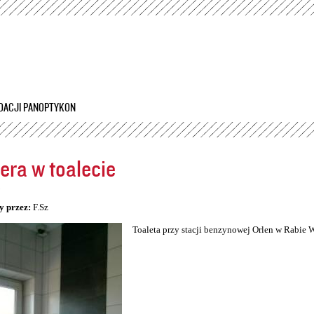
Przejdź
do
treści
DACJI PANOPTYKON
ra w toalecie
5
y przez:
F.Sz
Toaleta przy stacji benzynowej Orlen w Rabie 