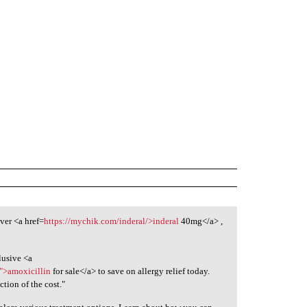
ver <a href=
https://mychik.com/inderal/>inderal
40mg</a> ,
lusive <a
/">amoxicillin
for sale</a> to save on allergy relief today.
ction of the cost."