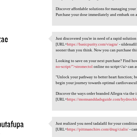
Discover affordable solutions for managing your 
Purchase your dose immediately and embark on a
zae
Just discovered you're in need of a rapid solutio
Just discovered you're in
[URL=
https://basicpurity.com/viagra/
- sildenafi
4
sooner than you think. Now you can purchase this
Looking to save on your next purchase? Find ho
no-script/">stromectol
online no script</a> can as
"Unlock your pathway to better heart function; 
begin your journey towards optimal cardiovascul
Discover the ways order branded Allegra via the i
[URL=
https://momsanddadsguide.com/hydrochlo
butafupa
Just realized you need tadalafil for your condit
Just realized you need
[URL=
https://pittmanchiro.com/drug/cialis/
- can
4