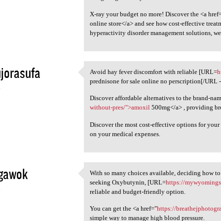
X-ray your budget no more! Discover the <a href
online store</a> and see how cost-effective treat
hyperactivity disorder management solutions, we'
jorasufa
Avoid hay fever discomfort with reliable [URL=
h
Avoid hay fever discomfort
prednisone for sale online no perscription[/URL - 
4
Discover affordable alternatives to the brand-na
without-pres/">amoxil
500mg</a> , providing broa
Discover the most cost-effective options for you
on your medical expenses.
igawok
With so many choices available, deciding how to
With so many choices
seeking Oxybutynin, [URL=
https://mywyomingst
4
reliable and budget-friendly option.
You can get the <a href="
https://breathejphotog
simple way to manage high blood pressure.