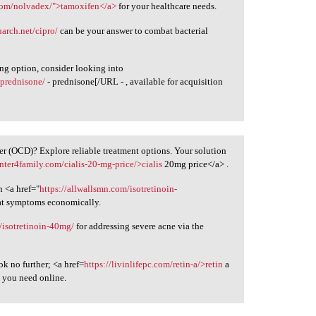
com/nolvadex/">tamoxifen</a>
for your healthcare needs.
narch.net/cipro/
can be your answer to combat bacterial
ing option, consider looking into
-prednisone/
- prednisone[/URL - , available for acquisition
 (OCD)? Explore reliable treatment options. Your solution
enter4family.com/cialis-20-mg-price/>cialis
20mg price</a> .
n <a href="
https://allwallsmn.com/isotretinoin-
at symptoms economically.
/isotretinoin-40mg/
for addressing severe acne via the
k no further; <a href=
https://livinlifepc.com/retin-a/>retin
a
t you need online.