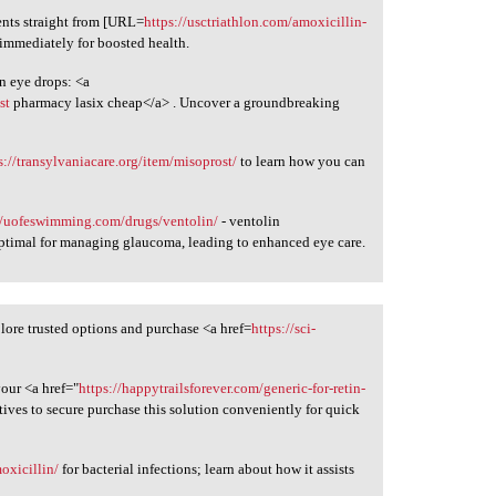
ts straight from [URL=
https://usctriathlon.com/amoxicillin-
immediately for boosted health.
in eye drops: <a
st
pharmacy lasix cheap</a> . Uncover a groundbreaking
s://transylvaniacare.org/item/misoprost/
to learn how you can
//uofeswimming.com/drugs/ventolin/
- ventolin
ptimal for managing glaucoma, leading to enhanced eye care.
lore trusted options and purchase <a href=
https://sci-
your <a href="
https://happytrailsforever.com/generic-for-retin-
tives to secure purchase this solution conveniently for quick
oxicillin/
for bacterial infections; learn about how it assists