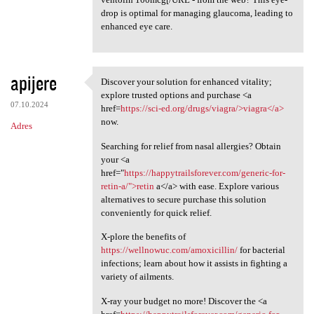
drop is optimal for managing glaucoma, leading to
enhanced eye care.
apijere
Discover your solution for enhanced vitality;
Discover your solution for
explore trusted options and purchase <a
07.10.2024
href=
https://sci-ed.org/drugs/viagra/>viagra</a>
now.
Adres
Searching for relief from nasal allergies? Obtain
your <a
href="
https://happytrailsforever.com/generic-for-
retin-a/">retin
a</a> with ease. Explore various
alternatives to secure purchase this solution
conveniently for quick relief.
X-plore the benefits of
https://wellnowuc.com/amoxicillin/
for bacterial
infections; learn about how it assists in fighting a
variety of ailments.
X-ray your budget no more! Discover the <a