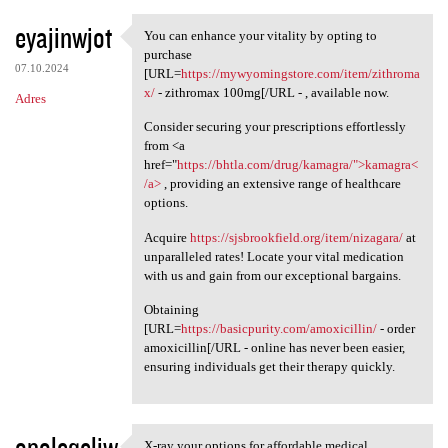
eyajinwjot
You can enhance your vitality by opting to
You can enhance your vitality
purchase
07.10.2024
[URL=
https://mywyomingstore.com/item/zithroma
x/
- zithromax 100mg[/URL - , available now.
Adres
Consider securing your prescriptions effortlessly
from <a
href="
https://bhtla.com/drug/kamagra/">kamagra<
/a>
, providing an extensive range of healthcare
options.
Acquire
https://sjsbrookfield.org/item/nizagara/
at
unparalleled rates! Locate your vital medication
with us and gain from our exceptional bargains.
Obtaining
[URL=
https://basicpurity.com/amoxicillin/
- order
amoxicillin[/URL - online has never been easier,
ensuring individuals get their therapy quickly.
opoleqeliw
X-ray your options for affordable medical