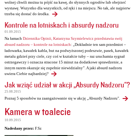
wolnej chwili można tu pójść na kawę, do słynnych ogrodów lub obejrzeć
wystawę. Wszystko dla wszystkich, od ręki i na miejscu. No tak, ale najpierw
trzeba się dostać do środka.
Kontrole na lotniskach i absurdy nadzoru
01.09.2015
Na łamach
Dziennika Opinii, Katarzyna Szymielewicz przedstawia swój
absurd nadzoru – kontrole na lotniskach
: „Dokładnie ten sam przedmiot –
ładowarka, kawałek kabla, but na podwyższonej podeszwie, pasek, kawałek
metalu gdzieś przy ciele, czy coś w kształcie tuby – raz uruchamia sygnał
ostrzegawczy i oznacza stracone 15 minut na dodatkowe sprawdzenie, a
innym razem okazuje się zupełnie niewidzialny”. A jaki absurd nadzoru
uwiera Ciebie najbardziej?
Jak wziąć udział w akcji „Absurdy Nadzoru"?
25.08.2015
Poznaj 5 sposobów na zaangażowanie się w akcję „Absurdy Nadzoru".
Kamera w toalecie
10.09.2015
Nadesłany przez:
F.Sz