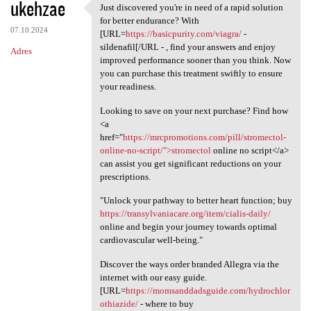
ukehzae
Just discovered you're in need of a rapid solution
Just discovered you're in
for better endurance? With
07.10.2024
[URL=
https://basicpurity.com/viagra/
-
sildenafil[/URL - , find your answers and enjoy
Adres
improved performance sooner than you think. Now
you can purchase this treatment swiftly to ensure
your readiness.
Looking to save on your next purchase? Find how
<a
href="
https://mrcpromotions.com/pill/stromectol-
online-no-script/">stromectol
online no script</a>
can assist you get significant reductions on your
prescriptions.
"Unlock your pathway to better heart function; buy
https://transylvaniacare.org/item/cialis-daily/
online and begin your journey towards optimal
cardiovascular well-being."
Discover the ways order branded Allegra via the
internet with our easy guide.
[URL=
https://momsanddadsguide.com/hydrochlor
othiazide/
- where to buy