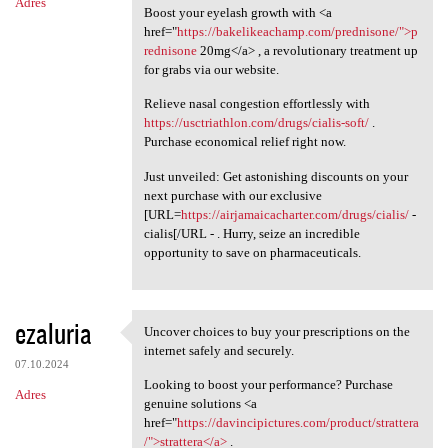
Adres
Boost your eyelash growth with <a
href="
https://bakelikeachamp.com/prednisone/">p
rednisone
20mg</a> , a revolutionary treatment up
for grabs via our website.
Relieve nasal congestion effortlessly with
https://usctriathlon.com/drugs/cialis-soft/
.
Purchase economical relief right now.
Just unveiled: Get astonishing discounts on your
next purchase with our exclusive
[URL=
https://airjamaicacharter.com/drugs/cialis/
-
cialis[/URL - . Hurry, seize an incredible
opportunity to save on pharmaceuticals.
ezaluria
Uncover choices to buy your prescriptions on the
Uncover choices to buy your
internet safely and securely.
07.10.2024
Looking to boost your performance? Purchase
Adres
genuine solutions <a
href="
https://davincipictures.com/product/strattera
/">strattera</a>
.