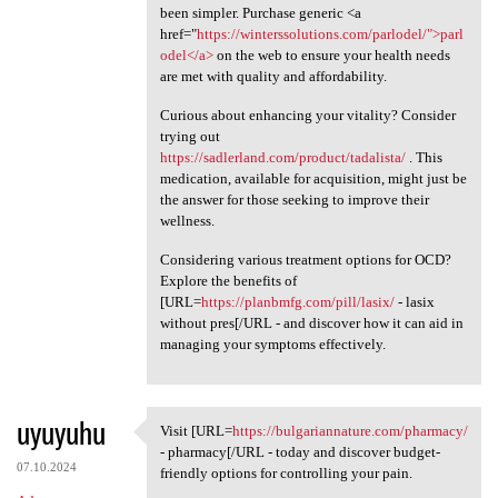
been simpler. Purchase generic <a
href="
https://winterssolutions.com/parlodel/">parl
odel</a>
on the web to ensure your health needs
are met with quality and affordability.
Curious about enhancing your vitality? Consider
trying out
https://sadlerland.com/product/tadalista/
. This
medication, available for acquisition, might just be
the answer for those seeking to improve their
wellness.
Considering various treatment options for OCD?
Explore the benefits of
[URL=
https://planbmfg.com/pill/lasix/
- lasix
without pres[/URL - and discover how it can aid in
managing your symptoms effectively.
uyuyuhu
Visit [URL=
https://bulgariannature.com/pharmacy/
Visit [URL=https:/
- pharmacy[/URL - today and discover budget-
07.10.2024
friendly options for controlling your pain.