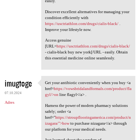
easily.
Discover excellent alternatives for managing your
condition efficiently with
https://usctriathlon.com/drugs/cialis-black/
.
Improve your lifestyle now.
Access genuine
[URL=
https://usctriathlon.com/drugs/cialis-black/
- cialis-black buy new york[/URL - easily. Obtain
this essential medicine online seamlessly.
imugtoge
Get your antibiotic conveniently when you buy <a
Get your antibiotic
href=
https://vowsbridalandformals.com/product/fla
07.10.2024
gyl/>on
line flagyl</a> .
Adres
Harness the power of modern pharmacy solutions
safely; order <a
href="
https://stroupflooringamerica.com/product/n
izagara/">how
to purchase nizagara</a> through
our platform for your medical needs.
Just learned about the wonders of