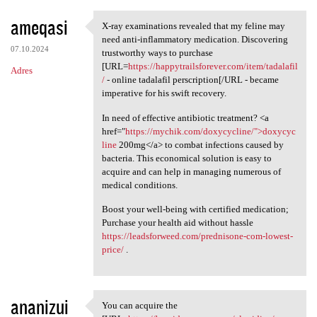
ameqasi
X-ray examinations revealed that my feline may
X-ray examinations revealed
need anti-inflammatory medication. Discovering
07.10.2024
trustworthy ways to purchase
[URL=
https://happytrailsforever.com/item/tadalafil
Adres
/
- online tadalafil perscription[/URL - became
imperative for his swift recovery.
In need of effective antibiotic treatment? <a
href="
https://mychik.com/doxycycline/">doxycyc
line
200mg</a> to combat infections caused by
bacteria. This economical solution is easy to
acquire and can help in managing numerous of
medical conditions.
Boost your well-being with certified medication;
Purchase your health aid without hassle
https://leadsforweed.com/prednisone-com-lowest-
price/
.
ananizui
You can acquire the
You can acquire the [URL