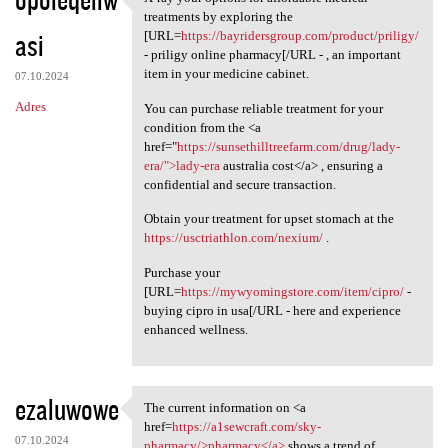
X-ray your options for
treatments by exploring the
asi
[URL=
https://bayridersgroup.com/product/priligy/
- priligy online pharmacy[/URL - , an important
item in your medicine cabinet.
07.10.2024
Adres
You can purchase reliable treatment for your
condition from the <a
href="
https://sunsethilltreefarm.com/drug/lady-
era/">lady-era
australia cost</a> , ensuring a
confidential and secure transaction.
Obtain your treatment for upset stomach at the
https://usctriathlon.com/nexium/
.
Purchase your
[URL=
https://mywyomingstore.com/item/cipro/
-
buying cipro in usa[/URL - here and experience
enhanced wellness.
ezaluwowe
The current information on <a
The current information on <a
href=
https://a1sewcraft.com/sky-
07.10.2024
pharmacy/>pharmacy</a>
shows a trend of