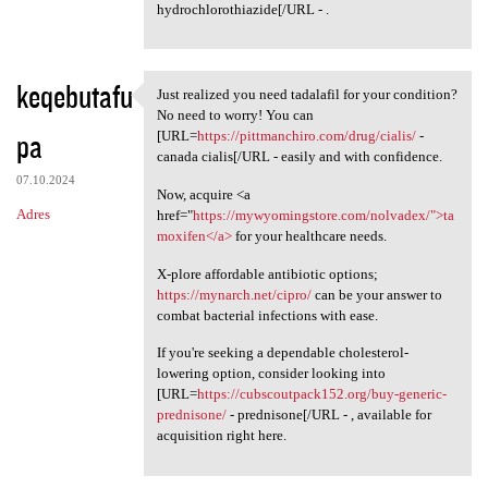
hydrochlorothiazide[/URL - .
keqebutafu
Just realized you need tadalafil for your condition?
Just realized you need
No need to worry! You can
pa
[URL=
https://pittmanchiro.com/drug/cialis/
-
canada cialis[/URL - easily and with confidence.
07.10.2024
Now, acquire <a
Adres
href="
https://mywyomingstore.com/nolvadex/">ta
moxifen</a>
for your healthcare needs.
X-plore affordable antibiotic options;
https://mynarch.net/cipro/
can be your answer to
combat bacterial infections with ease.
If you're seeking a dependable cholesterol-
lowering option, consider looking into
[URL=
https://cubscoutpack152.org/buy-generic-
prednisone/
- prednisone[/URL - , available for
acquisition right here.