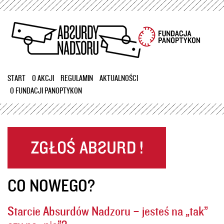
Przejdź
do
treści
START
O AKCJI
REGULAMIN
AKTUALNOŚCI
O FUNDACJI PANOPTYKON
CO NOWEGO?
Starcie Absurdów Nadzoru – jesteś na „tak”