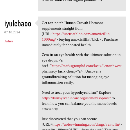
iyulebaoo
Get top-notch Human Growth Hormone
Get top-notch Human Growth
supplements straight from
07.10.2024
[URL=
https://usctriathlon.com/amoxicillin-
1000mg/
- buying amoxicillin[/URL - . Purchase
Adres
immediately for boosted health.
Zero in on eye health with the ultimate solution in
eye drops: <a
href="
https://marksgroupbd.com/lasix/">northwest
pharmacy lasix cheap</a> . Uncover a
groundbreaking solution for managing eye
inflammation easily.
Need to treat your hypothyroidism? Explore
https://transylvaniacare.org/item/misoprost/
to
learn how you can balance your hormone levels
efficiently.
Just discovered that you can secure
[URL=
https://uofeswimming.com/drugs/ventolin/
-
ventolin 100mcg[/URL - from the web? This eye-