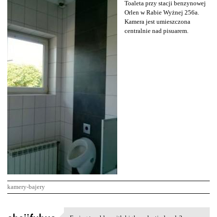
Toaleta przy stacji benzynowej
Orlen w Rabie Wyżnej 256a.
Kamera jest umieszczona
centralnie nad pisuarem.
kamery-bajery
K