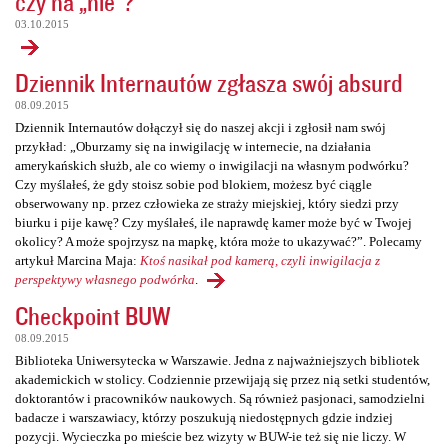
czy na „nie”?
03.10.2015
Dziennik Internautów zgłasza swój absurd
08.09.2015
Dziennik Internautów dołączył się do naszej akcji i zgłosił nam swój
przykład: „Oburzamy się na inwigilację w internecie, na działania
amerykańskich służb, ale co wiemy o inwigilacji na własnym podwórku?
Czy myślałeś, że gdy stoisz sobie pod blokiem, możesz być ciągle
obserwowany np. przez człowieka ze straży miejskiej, który siedzi przy
biurku i pije kawę? Czy myślałeś, ile naprawdę kamer może być w Twojej
okolicy? A może spojrzysz na mapkę, która może to ukazywać?”. Polecamy
artykuł Marcina Maja:
Ktoś nasikał pod kamerą, czyli inwigilacja z
perspektywy własnego podwórka
.
Checkpoint BUW
08.09.2015
Biblioteka Uniwersytecka w Warszawie. Jedna z najważniejszych bibliotek
akademickich w stolicy. Codziennie przewijają się przez nią setki studentów,
doktorantów i pracowników naukowych. Są również pasjonaci, samodzielni
badacze i warszawiacy, którzy poszukują niedostępnych gdzie indziej
pozycji. Wycieczka po mieście bez wizyty w BUW-ie też się nie liczy. W