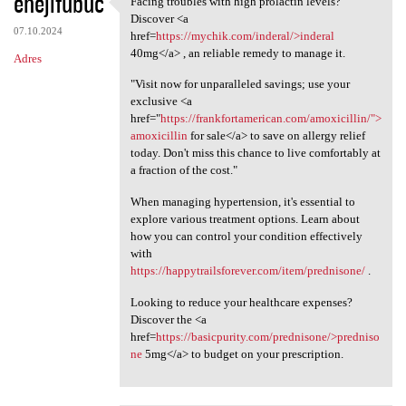
ehejifubuc
Facing troubles with high prolactin levels?
Facing troubles with high
o
Discover <a
07.10.2024
m
href=
https://mychik.com/inderal/>inderal
40mg</a> , an reliable remedy to manage it.
Adres
e
"Visit now for unparalleled savings; use your
n
exclusive <a
t
href="
https://frankfortamerican.com/amoxicillin/">
amoxicillin
for sale</a> to save on allergy relief
a
today. Don't miss this chance to live comfortably at
r
a fraction of the cost."
z
When managing hypertension, it's essential to
e
explore various treatment options. Learn about
how you can control your condition effectively
with
https://happytrailsforever.com/item/prednisone/
.
Looking to reduce your healthcare expenses?
Discover the <a
href=
https://basicpurity.com/prednisone/>predniso
ne
5mg</a> to budget on your prescription.