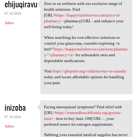
ehijuqiravu
Zero in on wellness with our exclusive range of
Zero in on wellness with our
health solutions. Find
07.10.2024
[URL=
https://happytrailsforever.com/price-of-
pharmacy/
- pharmacy[/URL - and enhance your
Adres
well-being today!
When searching for cost-effective solutions to
control your glaucoma, consider exploring <a
href="
https://happytrailsforever.com/item/pharmac
y/">pharmacy</a>
for unbeatable rates and
dependable medications.
Visit
https://ghspubs.org/vidalista-buy-in-canada/
today and locate affordable options for handling
your pain.
inizoba
Facing menopausal symptoms? Find relief with
Facing menopausal symptoms?
[URL=
https://ormondbeachflorida.org/generic-
07.10.2024
lasix/
- how to buy lasix 100[/URL - , your
preferred source for estrogen supplements.
Adres
Nabbing your essential medical supplies has never