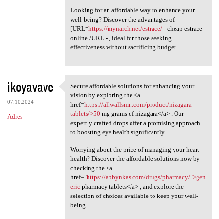
Looking for an affordable way to enhance your
well-being? Discover the advantages of
[URL=
https://mynarch.net/estrace/
- cheap estrace
online[/URL - , ideal for those seeking
effectiveness without sacrificing budget.
ikoyavave
Secure affordable solutions for enhancing your
Secure affordable solutions
vision by exploring the <a
07.10.2024
href=
https://allwallsmn.com/product/nizagara-
tablets/>50
mg grams of nizagara</a> . Our
Adres
expertly crafted drops offer a promising approach
to boosting eye health significantly.
Worrying about the price of managing your heart
health? Discover the affordable solutions now by
checking the <a
href="
https://abbynkas.com/drugs/pharmacy/">gen
eric
pharmacy tablets</a> , and explore the
selection of choices available to keep your well-
being.