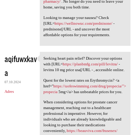
pharmacy/
. No longer do you need to leave your
home, saving you both time.
Looking to manage your nausea? Check
[URL=
https://wellnowuc.com/prednisone/
-
prednisone[/URL - and uncover the most
affordable options for your requirements.
aqifuwxkav
Seeking heart pain relief? Discover your options
Seeking heart pain relief?
with [URL=
https://planbmfg.com/pill/levitra/
-
a
levitra 10 mg price usa[/URL - , accessible online.
Quest for the lowest rates on Erythromycin? <a
07.10.2024
href="
https://uofeswimming.com/drug/propecia/">
Adres
propecia
5mg</a> has unbeatable prices for you.
When considering options for prostate cancer
management, reaching out to a healthcare
professional is imperative. However, for
individuals who are already knowledgeable and
looking to purchase their medications
conveniently,
https://beauviva.com/frusenex/