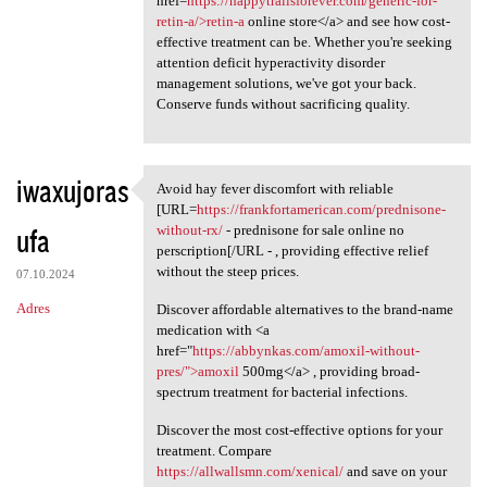
href=
https://happytrailsforever.com/generic-for-
retin-a/>retin-a
online store</a> and see how cost-
effective treatment can be. Whether you're seeking
attention deficit hyperactivity disorder
management solutions, we've got your back.
Conserve funds without sacrificing quality.
iwaxujoras
Avoid hay fever discomfort with reliable
Avoid hay fever discomfort
[URL=
https://frankfortamerican.com/prednisone-
ufa
without-rx/
- prednisone for sale online no
perscription[/URL - , providing effective relief
without the steep prices.
07.10.2024
Adres
Discover affordable alternatives to the brand-name
medication with <a
href="
https://abbynkas.com/amoxil-without-
pres/">amoxil
500mg</a> , providing broad-
spectrum treatment for bacterial infections.
Discover the most cost-effective options for your
treatment. Compare
https://allwallsmn.com/xenical/
and save on your