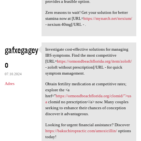
provides a feasible option.
Zero reasons to wait! Get your solution for better
stamina now at [URL=
https://mynarch.net/nexium/
- nexium 40mg[/URL - .
gafxegagey
Investigate cost-effective solutions for managing
Investigate cost-effective
IBS symptoms. Find the most competitive
o
[URL=
https://ormondbeachflorida.org/item/zoloft/
- zoloft without prescription[/URL - for quick
symptom management.
07.10.2024
Adres
Obtain fertility medication at competitive rates;
explore the <a
href="
https://ormondbeachflorida.org/clomid/">us
a
clomid no prescription</a> now. Many couples
seeking to enhance their chances of conception
discover it advantageous.
Looking for urgent financial assistance? Discover
https://bakuchiropractic.com/amoxicillin/
options
today!