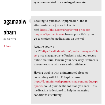
symptoms related to an enlarged prostate.
agamaoiw
Looking to purchase Aripiprazole? Find it
Looking to purchase
effortlessly with just a click at <a
abam
href=
https://bhtla.com/drug/lowest-price-for-
propecia/>propecia.com
lowest price</a> , your
go-to choice for medications on the web.
07.10.2024
Adres
Acquire your <a
href="
https://sadlerland.com/product/nizagara/">b
est
price nizagara</a> effortlessly with our secure
online platform. Procure your necessary treatments
via our website with ease and confidence.
Having trouble with uninterrupted sleep or
contending with OCD? Explore how
https://fountainheadapartmentsma.com/product/pr
opecia/
could provide the solution you seek. This
medication is designed to help in managing
conditions effectively.