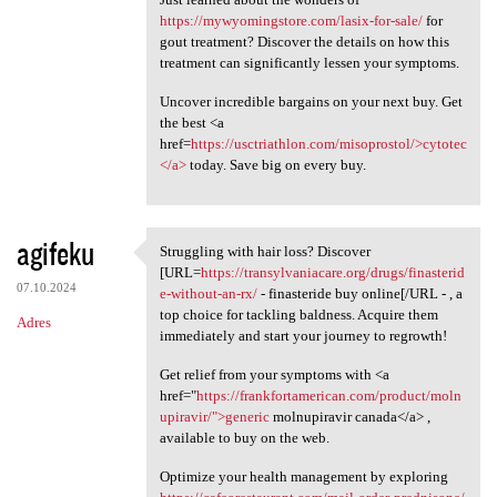
https://mywyomingstore.com/lasix-for-sale/
for
gout treatment? Discover the details on how this
treatment can significantly lessen your symptoms.
Uncover incredible bargains on your next buy. Get
the best <a
href=
https://usctriathlon.com/misoprostol/>cytotec
</a>
today. Save big on every buy.
agifeku
Struggling with hair loss? Discover
Struggling with hair loss?
[URL=
https://transylvaniacare.org/drugs/finasterid
07.10.2024
e-without-an-rx/
- finasteride buy online[/URL - , a
top choice for tackling baldness. Acquire them
Adres
immediately and start your journey to regrowth!
Get relief from your symptoms with <a
href="
https://frankfortamerican.com/product/moln
upiravir/">generic
molnupiravir canada</a> ,
available to buy on the web.
Optimize your health management by exploring