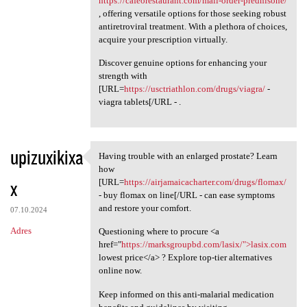
https://cafeorestaurant.com/mail-order-prednisone/
, offering versatile options for those seeking robust
antiretroviral treatment. With a plethora of choices,
acquire your prescription virtually.
Discover genuine options for enhancing your
strength with
[URL=
https://usctriathlon.com/drugs/viagra/
-
viagra tablets[/URL - .
upizuxikixa
Having trouble with an enlarged prostate? Learn
Having trouble with an
how
x
[URL=
https://airjamaicacharter.com/drugs/flomax/
- buy flomax on line[/URL - can ease symptoms
and restore your comfort.
07.10.2024
Adres
Questioning where to procure <a
href="
https://marksgroupbd.com/lasix/">lasix.com
lowest price</a> ? Explore top-tier alternatives
online now.
Keep informed on this anti-malarial medication