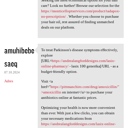
Seeking the most economical option for your hair
care? Look no further! Browse our selection for the
https://monticelloptservices.com/product/tadapox-
no-prescription/
. Whether you choose to purchase
your hair oil, rest assured of finding unmatched
deals on our platform.
amuhibebe
To treat Parkinson's disease symptoms effectively,
To treat Parkinson's disease
explore
saeq
[URL=
https://andrealangforddesigns.com/lasix-
online-pharmacy/
- lasix 100 generika[/URL - as a
budget-friendly option.
07.10.2024
Adres
Visit <a
href="
https://pittmanchiro.com/drug/amoxicillin/"
>amoxicillin
on internet</a> to purchase your
antibiotics online at fantastic prices.
Optimizing your health is now more convenient
than ever. With just a few clicks, you can obtain
your necessary medications from
https://andrealangforddesigns.com/lasix-online-