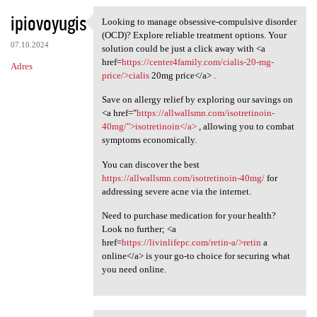
ipiovoyugis
Looking to manage obsessive-compulsive disorder
Looking to manage obsessive
(OCD)? Explore reliable treatment options. Your
07.10.2024
solution could be just a click away with <a
href=
https://center4family.com/cialis-20-mg-
Adres
price/>cialis
20mg price</a> .
Save on allergy relief by exploring our savings on
<a href="
https://allwallsmn.com/isotretinoin-
40mg/">isotretinoin</a>
, allowing you to combat
symptoms economically.
You can discover the best
https://allwallsmn.com/isotretinoin-40mg/
for
addressing severe acne via the internet.
Need to purchase medication for your health?
Look no further; <a
href=
https://livinlifepc.com/retin-a/>retin
a
online</a> is your go-to choice for securing what
you need online.