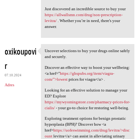
Just discovered an incredible source to buy your
https://allwallsmn.com/drug/non-prescription-
levitra/
. Whether you’re in need, there's your
answer.
oxikoupovi
Uncover selections to buy your drugs online safely
Uncover selections to buy
and securely.
r
Discover an effective way to boost your wellbeing:
<a href="
https://ghspubs.org/item/viagra-
07.10.2024
com/">lowest
prices for viagra</a> .
Adres
Looking for an effective solution to manage your
ED? Explore
https://mywyomingstore.com/pharmacy-prices-for-
cialis/
- your go-to choice for restoring well-being.
Exploring treatment options for benign prostatic
hyperplasia (BPH)? Discover how <a
href=
https://uofeswimming.com/drug/levitra/>disc
ount
levitra</a> can assist in alleviating urinary