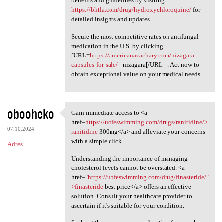
benefits and guidelines by visiting
https://bhtla.com/drug/hydroxychloroquine/
for
detailed insights and updates.
Secure the most competitive rates on antifungal
medication in the U.S. by clicking
[URL=
https://americanazachary.com/nizagara-
capsules-for-sale/
- nizagara[/URL - . Act now to
obtain exceptional value on your medical needs.
obooheko
Gain immediate access to <a
Gain immediate access to <a
href=
https://uofeswimming.com/drugs/ranitidine/>
07.10.2024
ranitidine
300mg</a> and alleviate your concerns
with a simple click.
Adres
Understanding the importance of managing
cholesterol levels cannot be overstated. <a
href="
https://uofeswimming.com/drug/finasteride/"
>finasteride
best price</a> offers an effective
solution. Consult your healthcare provider to
ascertain if it's suitable for your condition.