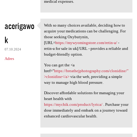
medical expenses.
acerigawo
With so many choices available, deciding how to
With so many choices
acquire your medications can be challenging. For
k
those seeking Oxybutynin,
[URL=
https://mywyomingstore.com/retin-a/
-
retin-a for sale in uk[/URL - provides a reliable and
07.10.2024
budget-friendly option.
Adres
You can get the <a
href="
https://breathejphotography.com/clonidine/"
>clonidine</a>
via the web, providing a simple
way to manage high blood pressure.
Discover affordable solutions for managing your
heart health with
https://mychik.com/product/lyrica/
. Purchase your
dose immediately and embark on a journey toward
enhanced cardiovascular health.