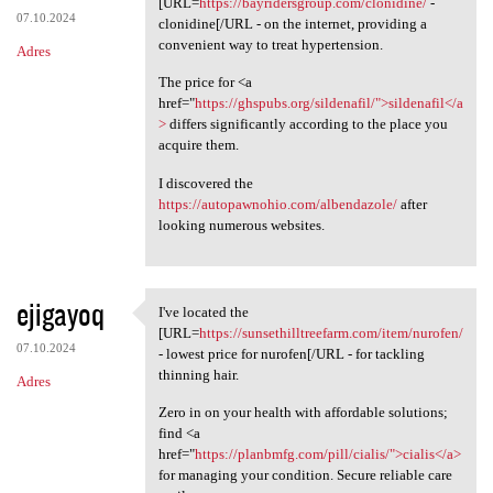
[URL=
https://bayridersgroup.com/clonidine/
-
07.10.2024
clonidine[/URL - on the internet, providing a
convenient way to treat hypertension.
Adres
The price for <a
href="
https://ghspubs.org/sildenafil/">sildenafil</a
>
differs significantly according to the place you
acquire them.
I discovered the
https://autopawnohio.com/albendazole/
after
looking numerous websites.
ejigayoq
I've located the
I've located the [URL=https:/
[URL=
https://sunsethilltreefarm.com/item/nurofen/
07.10.2024
- lowest price for nurofen[/URL - for tackling
thinning hair.
Adres
Zero in on your health with affordable solutions;
find <a
href="
https://planbmfg.com/pill/cialis/">cialis</a>
for managing your condition. Secure reliable care