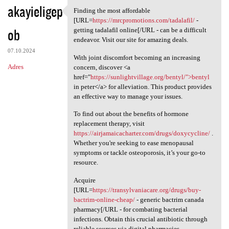
akayieligep
Finding the most affordable
Finding the most affordable
[URL=
https://mrcpromotions.com/tadalafil/
-
ob
getting tadalafil online[/URL - can be a difficult
endeavor. Visit our site for amazing deals.
07.10.2024
With joint discomfort becoming an increasing
Adres
concern, discover <a
href="
https://sunlightvillage.org/bentyl/">bentyl
in peter</a> for alleviation. This product provides
an effective way to manage your issues.
To find out about the benefits of hormone
replacement therapy, visit
https://airjamaicacharter.com/drugs/doxycycline/
.
Whether you're seeking to ease menopausal
symptoms or tackle osteoporosis, it’s your go-to
resource.
Acquire
[URL=
https://transylvaniacare.org/drugs/buy-
bactrim-online-cheap/
- generic bactrim canada
pharmacy[/URL - for combating bacterial
infections. Obtain this crucial antibiotic through
reliable sources via digital pharmacies.