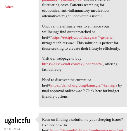
fluctuating costs. Patients searching for
Adres
economical anti-inflammatory medication
alternatives might uncover this useful.
Uncover the ultimate way to enhance your
wellbeing; find our unmatched <a
href="
https://recipiy.com/nizagara/">generic
nizagara tablets</a> . This solution is perfect for
those seeking to elevate their lifestyle efficiently.
Visit our webpage to buy
https://a1sewcraft.com/sky-pharmacy/
, offering
fast delivery.
Need to discover the current <a
href=
https://damcf.org/drug/kamagra/>kamagra
by
mail approval online</a> ? Click here for budget-
friendly options.
ugahcefu
Keen on finding a solution to your sleeping issues?
Keen on finding a solution to
Explore how <a
07.10.2024
href=
https://sjsbrookfield.org/product/nizagara/>ni