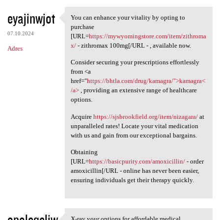
eyajinwjot
You can enhance your vitality by opting to
You can enhance your vitality
purchase
07.10.2024
[URL=
https://mywyomingstore.com/item/zithroma
x/
- zithromax 100mg[/URL - , available now.
Adres
Consider securing your prescriptions effortlessly
from <a
href="
https://bhtla.com/drug/kamagra/">kamagra<
/a>
, providing an extensive range of healthcare
options.
Acquire
https://sjsbrookfield.org/item/nizagara/
at
unparalleled rates! Locate your vital medication
with us and gain from our exceptional bargains.
Obtaining
[URL=
https://basicpurity.com/amoxicillin/
- order
amoxicillin[/URL - online has never been easier,
ensuring individuals get their therapy quickly.
opoleqeliw
X-ray your options for affordable medical