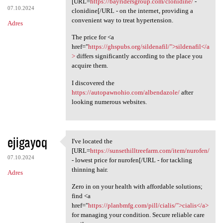
[URL=
https://bayridersgroup.com/clonidine/
-
07.10.2024
clonidine[/URL - on the internet, providing a
convenient way to treat hypertension.
Adres
The price for <a
href="
https://ghspubs.org/sildenafil/">sildenafil</a
>
differs significantly according to the place you
acquire them.
I discovered the
https://autopawnohio.com/albendazole/
after
looking numerous websites.
ejigayoq
I've located the
I've located the [URL=https:/
[URL=
https://sunsethilltreefarm.com/item/nurofen/
07.10.2024
- lowest price for nurofen[/URL - for tackling
thinning hair.
Adres
Zero in on your health with affordable solutions;
find <a
href="
https://planbmfg.com/pill/cialis/">cialis</a>
for managing your condition. Secure reliable care