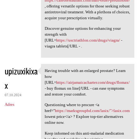
https://cafeorestaurant.com/mail-order-prednisone/
, offering versatile options for those seeking robust
antiretroviral treatment. With a plethora of choices,
acquire your prescription virtually.
Discover genuine options for enhancing your
strength with
[URL=
https://usctriathlon.com/drugs/viagra/
-
viagra tablets[/URL - .
upizuxikixa
Having trouble with an enlarged prostate? Learn
Having trouble with an
how
x
[URL=
https://airjamaicacharter.com/drugs/flomax/
- buy flomax on line[/URL - can ease symptoms
and restore your comfort.
07.10.2024
Adres
Questioning where to procure <a
href="
https://marksgroupbd.com/lasix/">lasix.com
lowest price</a> ? Explore top-tier alternatives
online now.
Keep informed on this anti-malarial medication