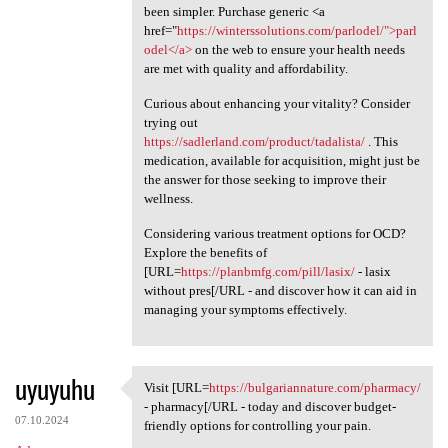
been simpler. Purchase generic <a
href="
https://winterssolutions.com/parlodel/">parl
odel</a>
on the web to ensure your health needs
are met with quality and affordability.
Curious about enhancing your vitality? Consider
trying out
https://sadlerland.com/product/tadalista/
. This
medication, available for acquisition, might just be
the answer for those seeking to improve their
wellness.
Considering various treatment options for OCD?
Explore the benefits of
[URL=
https://planbmfg.com/pill/lasix/
- lasix
without pres[/URL - and discover how it can aid in
managing your symptoms effectively.
uyuyuhu
Visit [URL=
https://bulgariannature.com/pharmacy/
Visit [URL=https:/
- pharmacy[/URL - today and discover budget-
07.10.2024
friendly options for controlling your pain.