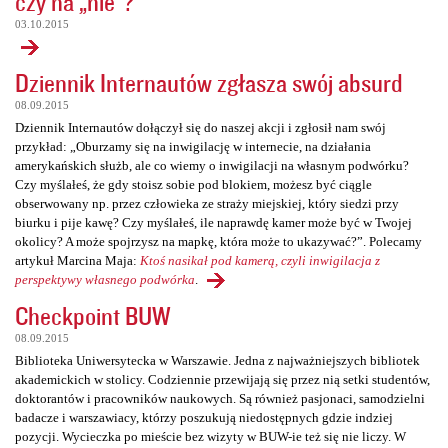
czy na „nie”?
03.10.2015
Dziennik Internautów zgłasza swój absurd
08.09.2015
Dziennik Internautów dołączył się do naszej akcji i zgłosił nam swój
przykład: „Oburzamy się na inwigilację w internecie, na działania
amerykańskich służb, ale co wiemy o inwigilacji na własnym podwórku?
Czy myślałeś, że gdy stoisz sobie pod blokiem, możesz być ciągle
obserwowany np. przez człowieka ze straży miejskiej, który siedzi przy
biurku i pije kawę? Czy myślałeś, ile naprawdę kamer może być w Twojej
okolicy? A może spojrzysz na mapkę, która może to ukazywać?”. Polecamy
artykuł Marcina Maja:
Ktoś nasikał pod kamerą, czyli inwigilacja z
perspektywy własnego podwórka
.
Checkpoint BUW
08.09.2015
Biblioteka Uniwersytecka w Warszawie. Jedna z najważniejszych bibliotek
akademickich w stolicy. Codziennie przewijają się przez nią setki studentów,
doktorantów i pracowników naukowych. Są również pasjonaci, samodzielni
badacze i warszawiacy, którzy poszukują niedostępnych gdzie indziej
pozycji. Wycieczka po mieście bez wizyty w BUW-ie też się nie liczy. W