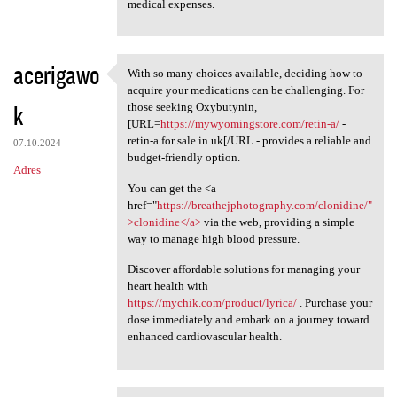
medical expenses.
acerigawo
With so many choices available, deciding how to
With so many choices
acquire your medications can be challenging. For
k
those seeking Oxybutynin,
[URL=
https://mywyomingstore.com/retin-a/
-
retin-a for sale in uk[/URL - provides a reliable and
07.10.2024
budget-friendly option.
Adres
You can get the <a
href="
https://breathejphotography.com/clonidine/"
>clonidine</a>
via the web, providing a simple
way to manage high blood pressure.
Discover affordable solutions for managing your
heart health with
https://mychik.com/product/lyrica/
. Purchase your
dose immediately and embark on a journey toward
enhanced cardiovascular health.