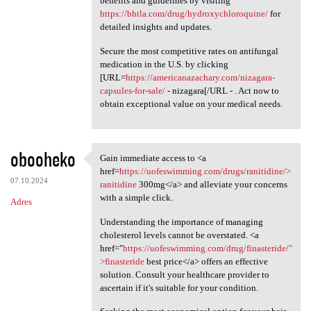
benefits and guidelines by visiting
https://bhtla.com/drug/hydroxychloroquine/
for
detailed insights and updates.
Secure the most competitive rates on antifungal
medication in the U.S. by clicking
[URL=
https://americanazachary.com/nizagara-
capsules-for-sale/
- nizagara[/URL - . Act now to
obtain exceptional value on your medical needs.
obooheko
Gain immediate access to <a
Gain immediate access to <a
href=
https://uofeswimming.com/drugs/ranitidine/>
07.10.2024
ranitidine
300mg</a> and alleviate your concerns
with a simple click.
Adres
Understanding the importance of managing
cholesterol levels cannot be overstated. <a
href="
https://uofeswimming.com/drug/finasteride/"
>finasteride
best price</a> offers an effective
solution. Consult your healthcare provider to
ascertain if it's suitable for your condition.