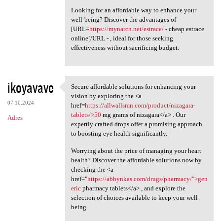
Looking for an affordable way to enhance your
well-being? Discover the advantages of
[URL=
https://mynarch.net/estrace/
- cheap estrace
online[/URL - , ideal for those seeking
effectiveness without sacrificing budget.
ikoyavave
Secure affordable solutions for enhancing your
Secure affordable solutions
vision by exploring the <a
07.10.2024
href=
https://allwallsmn.com/product/nizagara-
tablets/>50
mg grams of nizagara</a> . Our
Adres
expertly crafted drops offer a promising approach
to boosting eye health significantly.
Worrying about the price of managing your heart
health? Discover the affordable solutions now by
checking the <a
href="
https://abbynkas.com/drugs/pharmacy/">gen
eric
pharmacy tablets</a> , and explore the
selection of choices available to keep your well-
being.