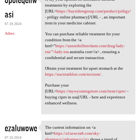
X-ray your options for
treatments by exploring the
asi
[URL=
https://bayridersgroup.com/product/priligy/
- priligy online pharmacy[/URL - , an important
item in your medicine cabinet.
07.10.2024
Adres
You can purchase reliable treatment for your
condition from the <a
href="
https://sunsethilltreefarm.com/drug/lady-
era/">lady-era
australia cost</a> , ensuring a
confidential and secure transaction.
Obtain your treatment for upset stomach at the
https://usctriathlon.com/nexium/
.
Purchase your
[URL=
https://mywyomingstore.com/item/cipro/
-
buying cipro in usa[/URL - here and experience
enhanced wellness.
ezaluwowe
The current information on <a
The current information on <a
href=
https://a1sewcraft.com/sky-
07.10.2024
pharmacy/>pharmacy</a>
shows a trend of