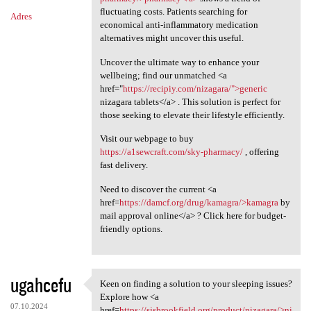
fluctuating costs. Patients searching for
Adres
economical anti-inflammatory medication
alternatives might uncover this useful.
Uncover the ultimate way to enhance your
wellbeing; find our unmatched <a
href="
https://recipiy.com/nizagara/">generic
nizagara tablets</a> . This solution is perfect for
those seeking to elevate their lifestyle efficiently.
Visit our webpage to buy
https://a1sewcraft.com/sky-pharmacy/
, offering
fast delivery.
Need to discover the current <a
href=
https://damcf.org/drug/kamagra/>kamagra
by
mail approval online</a> ? Click here for budget-
friendly options.
ugahcefu
Keen on finding a solution to your sleeping issues?
Keen on finding a solution to
Explore how <a
07.10.2024
href=
https://sjsbrookfield.org/product/nizagara/>ni