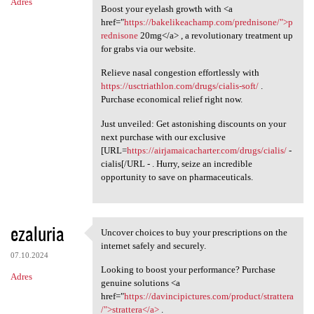
Adres
Boost your eyelash growth with <a
href="
https://bakelikeachamp.com/prednisone/">p
rednisone
20mg</a> , a revolutionary treatment up
for grabs via our website.
Relieve nasal congestion effortlessly with
https://usctriathlon.com/drugs/cialis-soft/
.
Purchase economical relief right now.
Just unveiled: Get astonishing discounts on your
next purchase with our exclusive
[URL=
https://airjamaicacharter.com/drugs/cialis/
-
cialis[/URL - . Hurry, seize an incredible
opportunity to save on pharmaceuticals.
ezaluria
Uncover choices to buy your prescriptions on the
Uncover choices to buy your
internet safely and securely.
07.10.2024
Looking to boost your performance? Purchase
Adres
genuine solutions <a
href="
https://davincipictures.com/product/strattera
/">strattera</a>
.