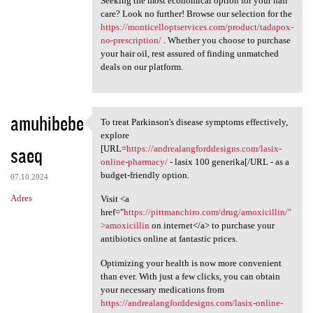
Seeking the most economical option for your hair
care? Look no further! Browse our selection for the
https://monticelloptservices.com/product/tadapox-
no-prescription/
. Whether you choose to purchase
your hair oil, rest assured of finding unmatched
deals on our platform.
amuhibebe
To treat Parkinson's disease symptoms effectively,
To treat Parkinson's disease
explore
saeq
[URL=
https://andrealangforddesigns.com/lasix-
online-pharmacy/
- lasix 100 generika[/URL - as a
budget-friendly option.
07.10.2024
Adres
Visit <a
href="
https://pittmanchiro.com/drug/amoxicillin/"
>amoxicillin
on internet</a> to purchase your
antibiotics online at fantastic prices.
Optimizing your health is now more convenient
than ever. With just a few clicks, you can obtain
your necessary medications from
https://andrealangforddesigns.com/lasix-online-