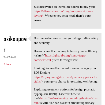
Just discovered an incredible source to buy your
https://allwallsmn.com/drug/non-prescription-
levitra/
. Whether you’re in need, there's your
answer.
oxikoupovi
Uncover selections to buy your drugs online safely
Uncover selections to buy
and securely.
r
Discover an effective way to boost your wellbeing:
<a href="
https://ghspubs.org/item/viagra-
07.10.2024
com/">lowest
prices for viagra</a> .
Adres
Looking for an effective solution to manage your
ED? Explore
https://mywyomingstore.com/pharmacy-prices-for-
cialis/
- your go-to choice for restoring well-being.
Exploring treatment options for benign prostatic
hyperplasia (BPH)? Discover how <a
href=
https://uofeswimming.com/drug/levitra/>disc
ount
levitra</a> can assist in alleviating urinary