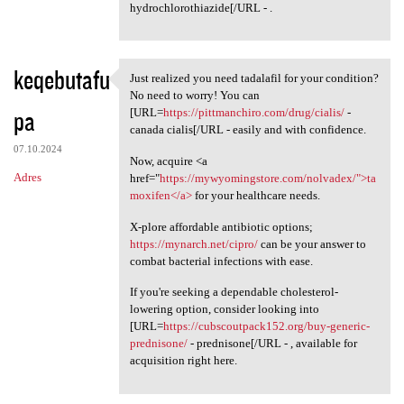
hydrochlorothiazide[/URL - .
keqebutafu
Just realized you need tadalafil for your condition?
Just realized you need
No need to worry! You can
pa
[URL=
https://pittmanchiro.com/drug/cialis/
-
canada cialis[/URL - easily and with confidence.
07.10.2024
Now, acquire <a
Adres
href="
https://mywyomingstore.com/nolvadex/">ta
moxifen</a>
for your healthcare needs.
X-plore affordable antibiotic options;
https://mynarch.net/cipro/
can be your answer to
combat bacterial infections with ease.
If you're seeking a dependable cholesterol-
lowering option, consider looking into
[URL=
https://cubscoutpack152.org/buy-generic-
prednisone/
- prednisone[/URL - , available for
acquisition right here.