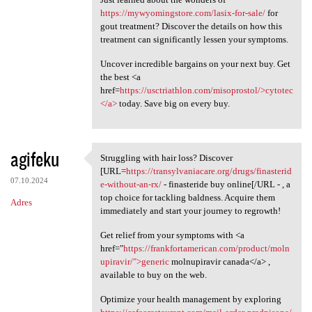
https://mywyomingstore.com/lasix-for-sale/
for
gout treatment? Discover the details on how this
treatment can significantly lessen your symptoms.
Uncover incredible bargains on your next buy. Get
the best <a
href=
https://usctriathlon.com/misoprostol/>cytotec
</a>
today. Save big on every buy.
agifeku
Struggling with hair loss? Discover
Struggling with hair loss?
[URL=
https://transylvaniacare.org/drugs/finasterid
07.10.2024
e-without-an-rx/
- finasteride buy online[/URL - , a
top choice for tackling baldness. Acquire them
Adres
immediately and start your journey to regrowth!
Get relief from your symptoms with <a
href="
https://frankfortamerican.com/product/moln
upiravir/">generic
molnupiravir canada</a> ,
available to buy on the web.
Optimize your health management by exploring