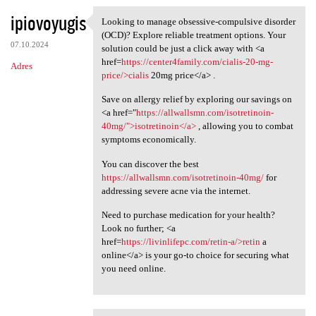
ipiovoyugis
Looking to manage obsessive-compulsive disorder
Looking to manage obsessive
(OCD)? Explore reliable treatment options. Your
07.10.2024
solution could be just a click away with <a
href=
https://center4family.com/cialis-20-mg-
Adres
price/>cialis
20mg price</a> .
Save on allergy relief by exploring our savings on
<a href="
https://allwallsmn.com/isotretinoin-
40mg/">isotretinoin</a>
, allowing you to combat
symptoms economically.
You can discover the best
https://allwallsmn.com/isotretinoin-40mg/
for
addressing severe acne via the internet.
Need to purchase medication for your health?
Look no further; <a
href=
https://livinlifepc.com/retin-a/>retin
a
online</a> is your go-to choice for securing what
you need online.