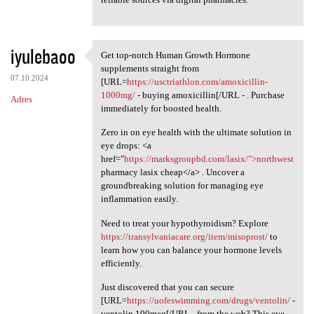
iyulebaoo
Get top-notch Human Growth Hormone
Get top-notch Human Growth
supplements straight from
07.10.2024
[URL=
https://usctriathlon.com/amoxicillin-
1000mg/
- buying amoxicillin[/URL - . Purchase
Adres
immediately for boosted health.
Zero in on eye health with the ultimate solution in
eye drops: <a
href="
https://marksgroupbd.com/lasix/">northwest
pharmacy lasix cheap</a> . Uncover a
groundbreaking solution for managing eye
inflammation easily.
Need to treat your hypothyroidism? Explore
https://transylvaniacare.org/item/misoprost/
to
learn how you can balance your hormone levels
efficiently.
Just discovered that you can secure
[URL=
https://uofeswimming.com/drugs/ventolin/
-
ventolin 100mcg[/URL - from the web? This eye-