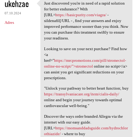
ukehzae
Just discovered you're in need of a rapid solution
Just discovered you're in
for better endurance? With
07.10.2024
[URL=
https://basicpurity.com/viagra/
-
sildenafil[/URL - , find your answers and enjoy
Adres
improved performance sooner than you think. Now
you can purchase this treatment swiftly to ensure
your readiness.
Looking to save on your next purchase? Find how
<a
href="
https://mrcpromotions.com/pill/stromectol-
online-no-script/">stromectol
online no script</a>
can assist you get significant reductions on your
prescriptions.
"Unlock your pathway to better heart function; buy
https://transylvaniacare.org/item/cialis-daily/
online and begin your journey towards optimal
cardiovascular well-being."
Discover the ways order branded Allegra via the
internet with our easy guide.
[URL=
https://momsanddadsguide.com/hydrochlor
othiazide/
- where to buy