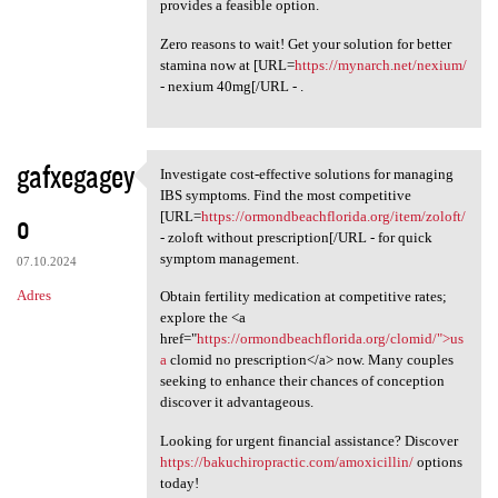
provides a feasible option.
Zero reasons to wait! Get your solution for better
stamina now at [URL=
https://mynarch.net/nexium/
- nexium 40mg[/URL - .
gafxegagey
Investigate cost-effective solutions for managing
Investigate cost-effective
IBS symptoms. Find the most competitive
o
[URL=
https://ormondbeachflorida.org/item/zoloft/
- zoloft without prescription[/URL - for quick
symptom management.
07.10.2024
Adres
Obtain fertility medication at competitive rates;
explore the <a
href="
https://ormondbeachflorida.org/clomid/">us
a
clomid no prescription</a> now. Many couples
seeking to enhance their chances of conception
discover it advantageous.
Looking for urgent financial assistance? Discover
https://bakuchiropractic.com/amoxicillin/
options
today!