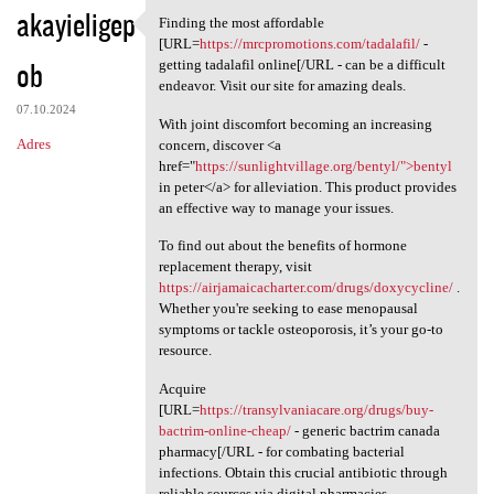
akayieligep
Finding the most affordable
Finding the most affordable
[URL=
https://mrcpromotions.com/tadalafil/
-
ob
getting tadalafil online[/URL - can be a difficult
endeavor. Visit our site for amazing deals.
07.10.2024
With joint discomfort becoming an increasing
Adres
concern, discover <a
href="
https://sunlightvillage.org/bentyl/">bentyl
in peter</a> for alleviation. This product provides
an effective way to manage your issues.
To find out about the benefits of hormone
replacement therapy, visit
https://airjamaicacharter.com/drugs/doxycycline/
.
Whether you're seeking to ease menopausal
symptoms or tackle osteoporosis, it’s your go-to
resource.
Acquire
[URL=
https://transylvaniacare.org/drugs/buy-
bactrim-online-cheap/
- generic bactrim canada
pharmacy[/URL - for combating bacterial
infections. Obtain this crucial antibiotic through
reliable sources via digital pharmacies.