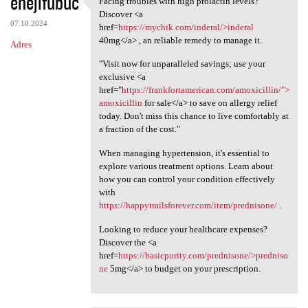
ehejifubuc
Facing troubles with high prolactin levels?
Facing troubles with high
o
Discover <a
07.10.2024
m
href=
https://mychik.com/inderal/>inderal
40mg</a> , an reliable remedy to manage it.
Adres
e
"Visit now for unparalleled savings; use your
n
exclusive <a
t
href="
https://frankfortamerican.com/amoxicillin/">
amoxicillin
for sale</a> to save on allergy relief
a
today. Don't miss this chance to live comfortably at
r
a fraction of the cost."
z
When managing hypertension, it's essential to
e
explore various treatment options. Learn about
how you can control your condition effectively
with
https://happytrailsforever.com/item/prednisone/
.
Looking to reduce your healthcare expenses?
Discover the <a
href=
https://basicpurity.com/prednisone/>predniso
ne
5mg</a> to budget on your prescription.