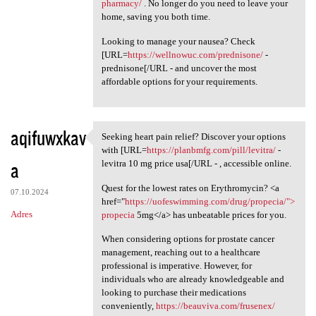
pharmacy/
. No longer do you need to leave your
home, saving you both time.
Looking to manage your nausea? Check
[URL=
https://wellnowuc.com/prednisone/
-
prednisone[/URL - and uncover the most
affordable options for your requirements.
aqifuwxkav
Seeking heart pain relief? Discover your options
Seeking heart pain relief?
with [URL=
https://planbmfg.com/pill/levitra/
-
a
levitra 10 mg price usa[/URL - , accessible online.
Quest for the lowest rates on Erythromycin? <a
07.10.2024
href="
https://uofeswimming.com/drug/propecia/">
Adres
propecia
5mg</a> has unbeatable prices for you.
When considering options for prostate cancer
management, reaching out to a healthcare
professional is imperative. However, for
individuals who are already knowledgeable and
looking to purchase their medications
conveniently,
https://beauviva.com/frusenex/