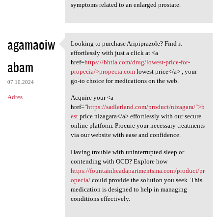
symptoms related to an enlarged prostate.
agamaoiw
Looking to purchase Aripiprazole? Find it
Looking to purchase
effortlessly with just a click at <a
abam
href=
https://bhtla.com/drug/lowest-price-for-
propecia/>propecia.com
lowest price</a> , your
go-to choice for medications on the web.
07.10.2024
Adres
Acquire your <a
href="
https://sadlerland.com/product/nizagara/">b
est
price nizagara</a> effortlessly with our secure
online platform. Procure your necessary treatments
via our website with ease and confidence.
Having trouble with uninterrupted sleep or
contending with OCD? Explore how
https://fountainheadapartmentsma.com/product/pr
opecia/
could provide the solution you seek. This
medication is designed to help in managing
conditions effectively.