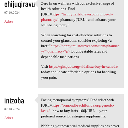
ehijuqiravu
Zero in on wellness with our exclusive range of
Zero in on wellness with our
health solutions. Find
07.10.2024
[URL=
https://happytrailsforever.com/price-of-
pharmacy/
- pharmacy[/URL - and enhance your
Adres
well-being today!
When searching for cost-effective solutions to
control your glaucoma, consider exploring <a
href="
https://happytrailsforever.com/item/pharmac
y/">pharmacy</a>
for unbeatable rates and
dependable medications.
Visit
https://ghspubs.org/vidalista-buy-in-canada/
today and locate affordable options for handling
your pain.
inizoba
Facing menopausal symptoms? Find relief with
Facing menopausal symptoms?
[URL=
https://ormondbeachflorida.org/generic-
07.10.2024
lasix/
- how to buy lasix 100[/URL - , your
preferred source for estrogen supplements.
Adres
Nabbing your essential medical supplies has never