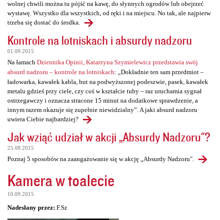
wolnej chwili można tu pójść na kawę, do słynnych ogrodów lub obejrzeć
wystawę. Wszystko dla wszystkich, od ręki i na miejscu. No tak, ale najpierw
trzeba się dostać do środka.
Kontrole na lotniskach i absurdy nadzoru
01.09.2015
Na łamach
Dziennika Opinii, Katarzyna Szymielewicz przedstawia swój
absurd nadzoru – kontrole na lotniskach
: „Dokładnie ten sam przedmiot –
ładowarka, kawałek kabla, but na podwyższonej podeszwie, pasek, kawałek
metalu gdzieś przy ciele, czy coś w kształcie tuby – raz uruchamia sygnał
ostrzegawczy i oznacza stracone 15 minut na dodatkowe sprawdzenie, a
innym razem okazuje się zupełnie niewidzialny”. A jaki absurd nadzoru
uwiera Ciebie najbardziej?
Jak wziąć udział w akcji „Absurdy Nadzoru"?
25.08.2015
Poznaj 5 sposobów na zaangażowanie się w akcję „Absurdy Nadzoru".
Kamera w toalecie
10.09.2015
Nadesłany przez:
F.Sz