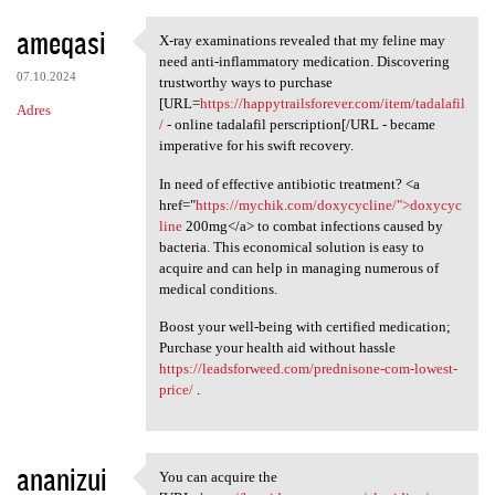
ameqasi
X-ray examinations revealed that my feline may
X-ray examinations revealed
need anti-inflammatory medication. Discovering
07.10.2024
trustworthy ways to purchase
[URL=
https://happytrailsforever.com/item/tadalafil
Adres
/
- online tadalafil perscription[/URL - became
imperative for his swift recovery.
In need of effective antibiotic treatment? <a
href="
https://mychik.com/doxycycline/">doxycyc
line
200mg</a> to combat infections caused by
bacteria. This economical solution is easy to
acquire and can help in managing numerous of
medical conditions.
Boost your well-being with certified medication;
Purchase your health aid without hassle
https://leadsforweed.com/prednisone-com-lowest-
price/
.
ananizui
You can acquire the
You can acquire the [URL