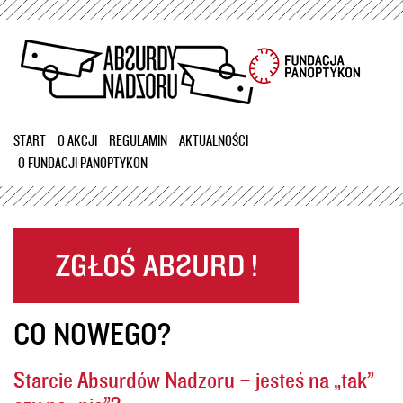
Przejdź
do
treści
START
O AKCJI
REGULAMIN
AKTUALNOŚCI
O FUNDACJI PANOPTYKON
CO NOWEGO?
Starcie Absurdów Nadzoru – jesteś na „tak”