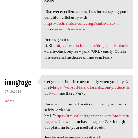
easily.
Discover excellent alternatives for managing your
condition efficiently with
https://usctriathlon.com/drugs/cialis-black/
.
Improve your lifestyle now.
Access genuine
[URL=
https://usctriathlon.com/drugs/cialis-black/
- cialis-black buy new york[/URL - easily. Obtain
this essential medicine online seamlessly.
imugtoge
Get your antibiotic conveniently when you buy <a
Get your antibiotic
href=
https://vowsbridalandformals.com/product/fla
07.10.2024
gyl/>on
line flagyl</a> .
Adres
Harness the power of modern pharmacy solutions
safely; order <a
href="
https://stroupflooringamerica.com/product/n
izagara/">how
to purchase nizagara</a> through
our platform for your medical needs.
Just learned about the wonders of