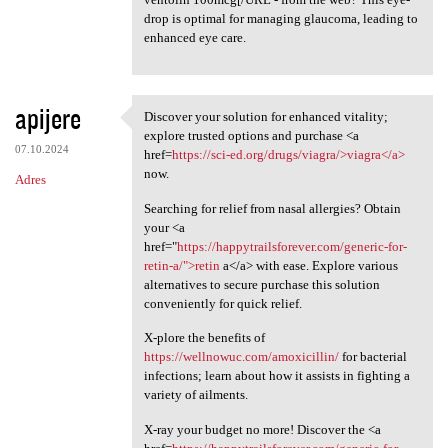
drop is optimal for managing glaucoma, leading to
enhanced eye care.
apijere
Discover your solution for enhanced vitality;
Discover your solution for
explore trusted options and purchase <a
07.10.2024
href=
https://sci-ed.org/drugs/viagra/>viagra</a>
now.
Adres
Searching for relief from nasal allergies? Obtain
your <a
href="
https://happytrailsforever.com/generic-for-
retin-a/">retin
a</a> with ease. Explore various
alternatives to secure purchase this solution
conveniently for quick relief.
X-plore the benefits of
https://wellnowuc.com/amoxicillin/
for bacterial
infections; learn about how it assists in fighting a
variety of ailments.
X-ray your budget no more! Discover the <a