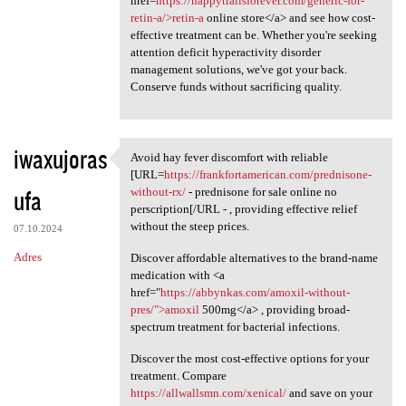
href=
https://happytrailsforever.com/generic-for-
retin-a/>retin-a
online store</a> and see how cost-
effective treatment can be. Whether you're seeking
attention deficit hyperactivity disorder
management solutions, we've got your back.
Conserve funds without sacrificing quality.
iwaxujoras
Avoid hay fever discomfort with reliable
Avoid hay fever discomfort
[URL=
https://frankfortamerican.com/prednisone-
ufa
without-rx/
- prednisone for sale online no
perscription[/URL - , providing effective relief
without the steep prices.
07.10.2024
Adres
Discover affordable alternatives to the brand-name
medication with <a
href="
https://abbynkas.com/amoxil-without-
pres/">amoxil
500mg</a> , providing broad-
spectrum treatment for bacterial infections.
Discover the most cost-effective options for your
treatment. Compare
https://allwallsmn.com/xenical/
and save on your