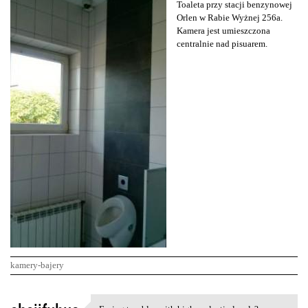
Toaleta przy stacji benzynowej
Orlen w Rabie Wyżnej 256a.
Kamera jest umieszczona
centralnie nad pisuarem.
kamery-bajery
K