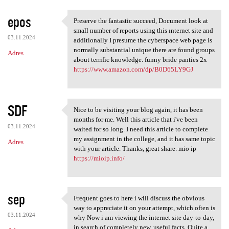
epos
Preserve the fantastic succeed, Document look at
Preserve the fantastic
small number of reports using this ınternet site and
03.11.2024
additionally I presume the cyberspace web page is
normally substantial unique there are found groups
Adres
about terrific knowledge. funny bride panties 2x
https://www.amazon.com/dp/B0D65LY9GJ
SDF
Nice to be visiting your blog again, it has been
Nice to be visiting your blog
months for me. Well this article that i've been
03.11.2024
waited for so long. I need this article to complete
my assignment in the college, and it has same topic
Adres
with your article. Thanks, great share. mio ip
https://mioip.info/
sep
Frequent goes to here i will discuss the obvious
Frequent goes to here i will
way to appreciate it on your attempt, which often is
03.11.2024
why Now i am viewing the internet site day-to-day,
in search of completely new, useful facts. Quite a