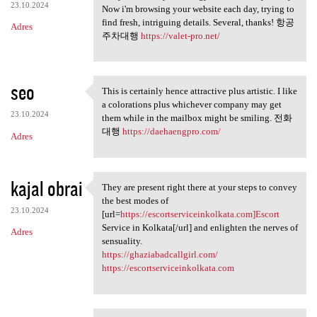
23.10.2024
Now i'm browsing your website each day, trying to
find fresh, intriguing details. Several, thanks! 항공
Adres
주차대행
https://valet-pro.net/
seo
This is certainly hence attractive plus artistic. I like
This is certainly hence
a colorations plus whichever company may get
23.10.2024
them while in the mailbox might be smiling. 전화
대행
https://daehaengpro.com/
Adres
kajal obrai
They are present right there at your steps to convey
They are present right there
the best modes of
23.10.2024
[url=
https://escortserviceinkolkata.com]Escort
Service in Kolkata[/url] and enlighten the nerves of
Adres
sensuality.
https://ghaziabadcallgirl.com/
https://escortserviceinkolkata.com