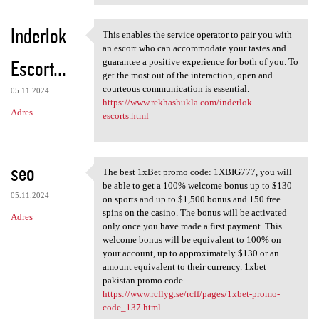
Inderlok
This enables the service operator to pair you with
This enables the service
an escort who can accommodate your tastes and
Escort...
guarantee a positive experience for both of you. To
get the most out of the interaction, open and
courteous communication is essential.
05.11.2024
https://www.rekhashukla.com/inderlok-
Adres
escorts.html
seo
The best 1xBet promo code: 1XBIG777, you will
The best 1xBet promo code:
be able to get a 100% welcome bonus up to $130
05.11.2024
on sports and up to $1,500 bonus and 150 free
spins on the casino. The bonus will be activated
Adres
only once you have made a first payment. This
welcome bonus will be equivalent to 100% on
your account, up to approximately $130 or an
amount equivalent to their currency. 1xbet
pakistan promo code
https://www.rcflyg.se/rcff/pages/1xbet-promo-
code_137.html