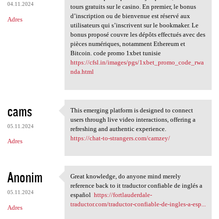
04.11.2024
tours gratuits sur le casino. En premier, le bonus
d’inscription ou de bienvenue est réservé aux
Adres
utilisateurs qui s’inscrivent sur le bookmaker. Le
bonus proposé couvre les dépôts effectués avec des
pièces numériques, notamment Ethereum et
Bitcoin. code promo 1xbet tunisie
https://cfsl.in/images/pgs/1xbet_promo_code_rwa
nda.html
cams
This emerging platform is designed to connect
This emerging platform is
users through live video interactions, offering a
05.11.2024
refreshing and authentic experience.
https://chat-to-strangers.com/camzey/
Adres
Anonim
Great knowledge, do anyone mind merely
Great knowledge, do anyone
reference back to it traductor confiable de inglés a
05.11.2024
español
https://fortlauderdale-
traductor.com/traductor-confiable-de-ingles-a-esp...
Adres