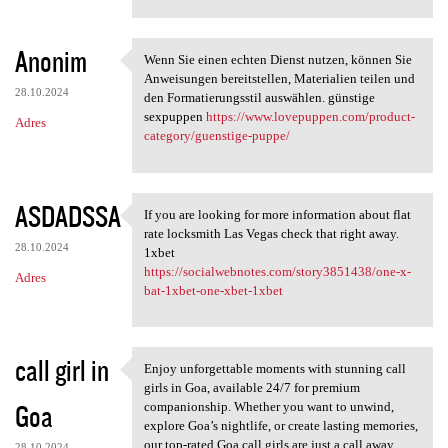
Anonim
Wenn Sie einen echten Dienst nutzen, können Sie
Wenn Sie einen echten Dienst
Anweisungen bereitstellen, Materialien teilen und
28.10.2024
den Formatierungsstil auswählen. günstige
sexpuppen
https://www.lovepuppen.com/product-
Adres
category/guenstige-puppe/
ASDADSSA
If you are looking for more information about flat
If you are looking for more
rate locksmith Las Vegas check that right away.
28.10.2024
1xbet
https://socialwebnotes.com/story3851438/one-x-
Adres
bat-1xbet-one-xbet-1xbet
call girl in
Enjoy unforgettable moments with stunning call
Enjoy unforgettable moments
girls in Goa, available 24/7 for premium
Goa
companionship. Whether you want to unwind,
explore Goa’s nightlife, or create lasting memories,
our top-rated Goa call girls are just a call away.
28.10.2024