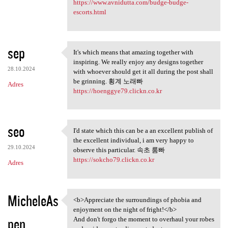
https://www.avnidutta.com/budge-budge-
escorts.html
sep
It's which means that amazing together with
It's which means that amazing
inspiring. We really enjoy any designs together
28.10.2024
with whoever should get it all during the post shall
be grinning. 횡계 노래빠
Adres
https://hoenggye79.clickn.co.kr
seo
I'd state which this can be a an excellent publish of
I'd state which this can be a
the excellent individual, i am very happy to
29.10.2024
observe this particular. 속초 룸빠
https://sokcho79.clickn.co.kr
Adres
MicheleAs
<b>Appreciate the surroundings of phobia and
<b>Appreciate the
enjoyment on the night of fright!</b>
pen
And don't forgo the moment to overhaul your robes