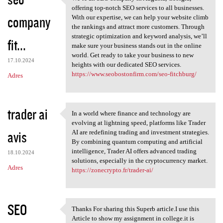
We’re an SEO company in
o
offering top-notch SEO services to all businesses.
company
m
With our expertise, we can help your website climb
the rankings and attract more customers. Through
e
strategic optimization and keyword analysis, we’ll
fit...
n
make sure your business stands out in the online
world. Get ready to take your business to new
t
17.10.2024
heights with our dedicated SEO services.
a
https://www.seobostonfirm.com/seo-fitchburg/
Adres
r
z
trader ai
In a world where finance and technology are
e
In a world where finance and
evolving at lightning speed, platforms like Trader
avis
AI are redefining trading and investment strategies.
By combining quantum computing and artificial
intelligence, Trader AI offers advanced trading
18.10.2024
solutions, especially in the cryptocurrency market.
Adres
https://zonecrypto.fr/trader-ai/
SEO
Thanks For sharing this Superb article.I use this
Thanks For sharing this
Article to show my assignment in college.it is