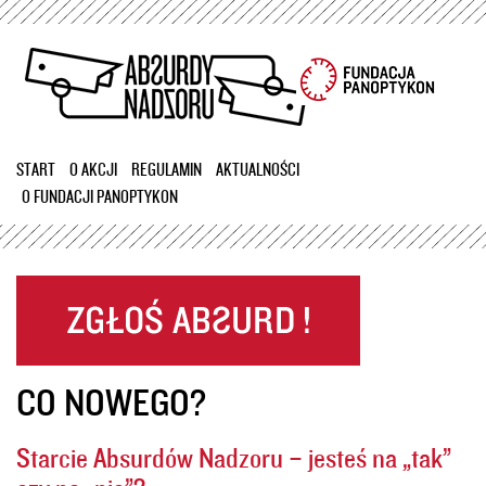
Przejdź
do
treści
START
O AKCJI
REGULAMIN
AKTUALNOŚCI
O FUNDACJI PANOPTYKON
CO NOWEGO?
Starcie Absurdów Nadzoru – jesteś na „tak”