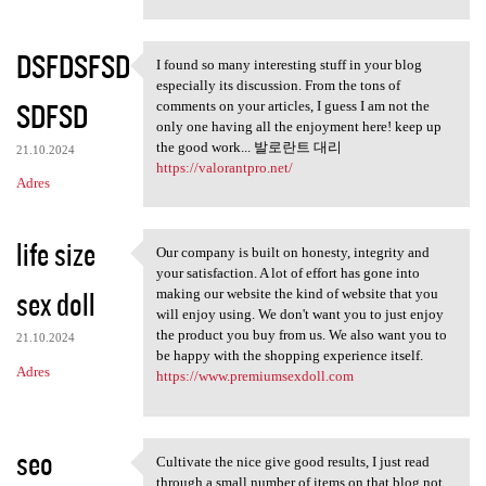
DSFDSFSD
I found so many interesting stuff in your blog
I found so many interesting
especially its discussion. From the tons of
SDFSD
comments on your articles, I guess I am not the
only one having all the enjoyment here! keep up
the good work... 발로란트 대리
21.10.2024
https://valorantpro.net/
Adres
life size
Our company is built on honesty, integrity and
Our company is built on
your satisfaction. A lot of effort has gone into
sex doll
making our website the kind of website that you
will enjoy using. We don't want you to just enjoy
the product you buy from us. We also want you to
21.10.2024
be happy with the shopping experience itself.
Adres
https://www.premiumsexdoll.com
seo
Cultivate the nice give good results, I just read
Cultivate the nice give good
through a small number of items on that blog not