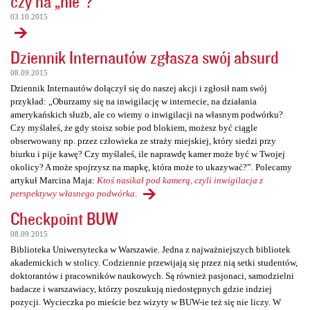
czy na „nie”?
03.10.2015
Dziennik Internautów zgłasza swój absurd
08.09.2015
Dziennik Internautów dołączył się do naszej akcji i zgłosił nam swój
przykład: „Oburzamy się na inwigilację w internecie, na działania
amerykańskich służb, ale co wiemy o inwigilacji na własnym podwórku?
Czy myślałeś, że gdy stoisz sobie pod blokiem, możesz być ciągle
obserwowany np. przez człowieka ze straży miejskiej, który siedzi przy
biurku i pije kawę? Czy myślałeś, ile naprawdę kamer może być w Twojej
okolicy? A może spojrzysz na mapkę, która może to ukazywać?”. Polecamy
artykuł Marcina Maja:
Ktoś nasikał pod kamerą, czyli inwigilacja z
perspektywy własnego podwórka
.
Checkpoint BUW
08.09.2015
Biblioteka Uniwersytecka w Warszawie. Jedna z najważniejszych bibliotek
akademickich w stolicy. Codziennie przewijają się przez nią setki studentów,
doktorantów i pracowników naukowych. Są również pasjonaci, samodzielni
badacze i warszawiacy, którzy poszukują niedostępnych gdzie indziej
pozycji. Wycieczka po mieście bez wizyty w BUW-ie też się nie liczy. W