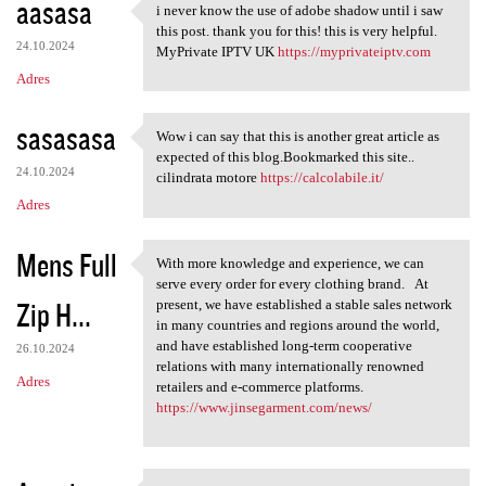
aasasa
i never know the use of adobe shadow until i saw
i never know the use of adobe
this post. thank you for this! this is very helpful.
24.10.2024
MyPrivate IPTV UK
https://myprivateiptv.com
Adres
sasasasa
Wow i can say that this is another great article as
Wow i can say that this is
expected of this blog.Bookmarked this site..
24.10.2024
cilindrata motore
https://calcolabile.it/
Adres
Mens Full
With more knowledge and experience, we can
With more knowledge and
serve every order for every clothing brand. At
Zip H...
present, we have established a stable sales network
in many countries and regions around the world,
and have established long-term cooperative
26.10.2024
relations with many internationally renowned
Adres
retailers and e-commerce platforms.
https://www.jinsegarment.com/news/