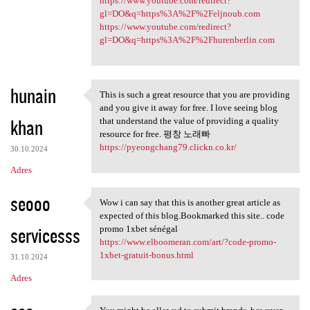
https://www.youtube.com/redirect?
gl=DO&q=https%3A%2F%2Feljnoub.com
https://www.youtube.com/redirect?
gl=DO&q=https%3A%2F%2Fhurenberlin.com
hunain
This is such a great resource that you are providing
This is such a great resource
and you give it away for free. I love seeing blog
khan
that understand the value of providing a quality
resource for free. 평창 노래빠
https://pyeongchang79.clickn.co.kr/
30.10.2024
Adres
seooo
Wow i can say that this is another great article as
Wow i can say that this is
expected of this blog.Bookmarked this site.. code
servicesss
promo 1xbet sénégal
https://www.elboomeran.com/art/?code-promo-
1xbet-gratuit-bonus.html
31.10.2024
Adres