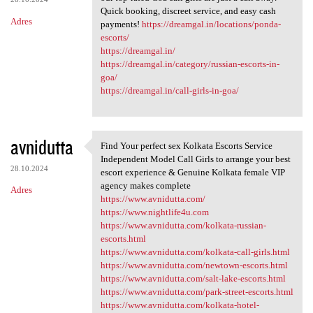
Quick booking, discreet service, and easy cash
Adres
payments!
https://dreamgal.in/locations/ponda-
escorts/
https://dreamgal.in/
https://dreamgal.in/category/russian-escorts-in-
goa/
https://dreamgal.in/call-girls-in-goa/
avnidutta
Find Your perfect sex Kolkata Escorts Service
Find Your perfect sex Kolkata
Independent Model Call Girls to arrange your best
28.10.2024
escort experience & Genuine Kolkata female VIP
agency makes complete
Adres
https://www.avnidutta.com/
https://www.nightlife4u.com
https://www.avnidutta.com/kolkata-russian-
escorts.html
https://www.avnidutta.com/kolkata-call-girls.html
https://www.avnidutta.com/newtown-escorts.html
https://www.avnidutta.com/salt-lake-escorts.html
https://www.avnidutta.com/park-street-escorts.html
https://www.avnidutta.com/kolkata-hotel-