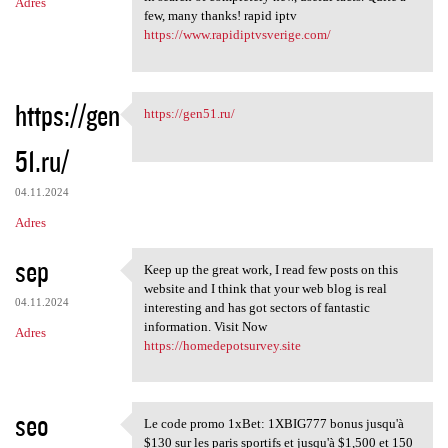
Adres
few, many thanks! rapid iptv
https://www.rapidiptvsverige.com/
https://gen
https://gen51.ru/
https://gen51.ru/
51.ru/
04.11.2024
Adres
sep
Keep up the great work, I read few posts on this
Keep up the great work, I
website and I think that your web blog is real
04.11.2024
interesting and has got sectors of fantastic
information. Visit Now
Adres
https://homedepotsurvey.site
seo
Le code promo 1xBet: 1XBIG777 bonus jusqu'à
Le code promo 1xBet: 1XBIG777
$130 sur les paris sportifs et jusqu'à $1,500 et 150