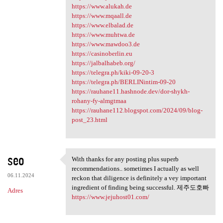
https://www.alukah.de
https://www.mqaall.de
https://www.elbalad.de
https://www.muhtwa.de
https://www.mawdoo3.de
https://casinoberlin.eu
https://jalbalhabeb.org/
https://telegra.ph/kiki-09-20-3
https://telegra.ph/BERLINintim-09-20
https://rauhane11.hashnode.dev/dor-shykh-
rohany-fy-almgtmaa
https://rauhane112.blogspot.com/2024/09/blog-
post_23.html
seo
With thanks for any posting plus superb
With thanks for any posting
recommendations.. sometimes I actually as well
06.11.2024
reckon that diligence is definitely a vey important
ingredient of finding being successful. 제주도호빠
Adres
https://www.jejuhost01.com/