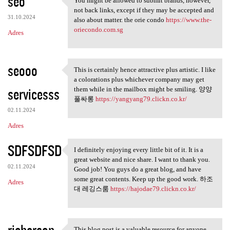
seo
You might be allowed to submit brands, however,
You might be allowed to
not back links, except if they may be accepted and
31.10.2024
also about matter. the orie condo
https://www.the-
oriecondo.com.sg
Adres
seooo
This is certainly hence attractive plus artistic. I like
This is certainly hence
a colorations plus whichever company may get
servicesss
them while in the mailbox might be smiling. 양양
풀싸롱
https://yangyang79.clickn.co.kr/
02.11.2024
Adres
SDFSDFSD
I definitely enjoying every little bit of it. It is a
I definitely enjoying every
great website and nice share. I want to thank you.
02.11.2024
Good job! You guys do a great blog, and have
some great contents. Keep up the good work. 하조
Adres
대 레깅스룸
https://hajodae79.clickn.co.kr/
richerson
This blog post is a valuable resource for anyone