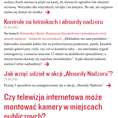
wolnej chwili można tu pójść na kawę, do słynnych ogrodów lub obejrzeć
wystawę. Wszystko dla wszystkich, od ręki i na miejscu. No tak, ale najpierw
trzeba się dostać do środka.
Kontrole na lotniskach i absurdy nadzoru
01.09.2015
Na łamach
Dziennika Opinii, Katarzyna Szymielewicz przedstawia swój
absurd nadzoru – kontrole na lotniskach
: „Dokładnie ten sam przedmiot –
ładowarka, kawałek kabla, but na podwyższonej podeszwie, pasek, kawałek
metalu gdzieś przy ciele, czy coś w kształcie tuby – raz uruchamia sygnał
ostrzegawczy i oznacza stracone 15 minut na dodatkowe sprawdzenie, a
innym razem okazuje się zupełnie niewidzialny”. A jaki absurd nadzoru
uwiera Ciebie najbardziej?
Jak wziąć udział w akcji „Absurdy Nadzoru"?
25.08.2015
Poznaj 5 sposobów na zaangażowanie się w akcję „Absurdy Nadzoru".
Czy telewizja internetowa może
montować kamery w miejscach
publicznych?