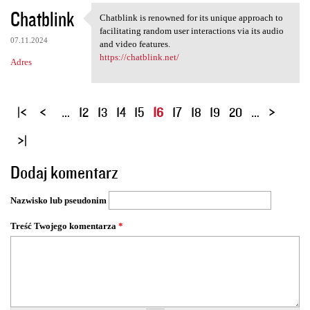
Chatblink
Chatblink is renowned for its unique approach to
Chatblink is renowned for its
facilitating random user interactions via its audio
07.11.2024
and video features.
https://chatblink.net/
Adres
S
…
12
13
14
15
16
17
18
19
20
…
t
r
o
Dodaj komentarz
n
y
Nazwisko lub pseudonim
Treść Twojego komentarza
*