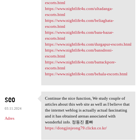
escorts.html
https://www.nightlife4u.com/ultadanga-
escorts.html
https://www.nightlife4u.com/beliaghata-
escorts.html
https://www.nightlife4u.com/bara-bazar-
escorts.html
https://www.nightlife4u.com/durgapur-escorts.html
https://www.nightlife4u.com/bansdroni-
escorts.html
https://www.nightlife4u.com/barrackpore-
escorts.html
https://www.nightlife4u.com/behala-escorts.html
seo
Continue the nice function, We study couple of
Continue the nice function,
articles about this web site as well as I believe that
03.11.2024
the internet weblog is actually actual fascinating
and it has obtained arenas associated with
Adres
wonderful info. 정동진 룸빠
https://dongjinjeong79.clickn.co.kr/