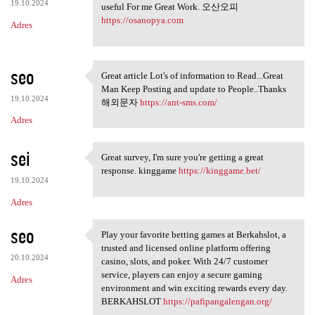
19.10.2024
useful For me Great Work. 오산오피
https://osanopya.com
Adres
seo
Great article Lot's of information to Read...Great
Great article Lot's of
Man Keep Posting and update to People..Thanks
19.10.2024
해외문자
https://ant-sms.com/
Adres
sei
Great survey, I'm sure you're getting a great
Great survey, I'm sure you're
response. kinggame
https://kinggame.bet/
19.10.2024
Adres
seo
Play your favorite betting games at Berkahslot, a
Play your favorite betting
trusted and licensed online platform offering
20.10.2024
casino, slots, and poker. With 24/7 customer
service, players can enjoy a secure gaming
Adres
environment and win exciting rewards every day.
BERKAHSLOT
https://pafipangalengan.org/