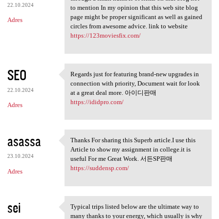
22.10.2024
to mention In my opinion that this web site blog
page might be proper significant as well as gained
Adres
circles from awesome advice. link to website
https://123moviesfix.com/
SEO
Regards just for featuring brand-new upgrades in
Regards just for featuring
connection with priority, Document wait for look
22.10.2024
at a great deal more. 아이디판매
https://ididpro.com/
Adres
asassa
Thanks For sharing this Superb article.I use this
Thanks For sharing this
Article to show my assignment in college.it is
23.10.2024
useful For me Great Work. 서든SP판매
https://suddensp.com/
Adres
sei
Typical trips listed below are the ultimate way to
Typical trips listed below
many thanks to your energy, which usually is why