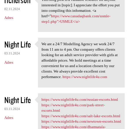
This blog post is a valuable
interested in [topic]. I appreciate the effort you put
02.11.2024
into compiling this information. <a
href="
https://www.canadaqbank.com/usmle-
Adres
step1.php">USMLE</a>
Night Life
We are a 24/7 Modelling Agency we work 24/7
We are a 24/7 Modelling
from 11 am to 4 pm. Our company offers clients
03.11.2024
looking for an adult service provider with girls at
affordable prices. We hold meetings at a time
Adres
convenient for us and a location chosen by our
clients. We always provide excellent cost
performance.
https://www.nightlife4u.com
Night Life
https://www.nightlife4u.com/russian-escorts.html
https://www.nightlife4u.com
https://www.nightlife4u.com/park-street-
03.11.2024
escorts.html
https://www.nightlife4u.com/salt-lake-escorts.html
Adres
https://www.nightlife4u.com/newtown-escorts.html
https://www.nightlife4u.com/dharmatala-