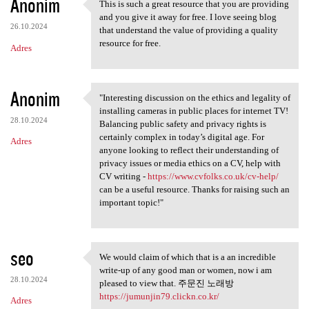
Anonim
This is such a great resource that you are providing
This is such a great resource
and you give it away for free. I love seeing blog
26.10.2024
that understand the value of providing a quality
resource for free.
Adres
Anonim
"Interesting discussion on the ethics and legality of
"Interesting discussion on
installing cameras in public places for internet TV!
28.10.2024
Balancing public safety and privacy rights is
certainly complex in today’s digital age. For
Adres
anyone looking to reflect their understanding of
privacy issues or media ethics on a CV, help with
CV writing -
https://www.cvfolks.co.uk/cv-help/
can be a useful resource. Thanks for raising such an
important topic!"
seo
We would claim of which that is a an incredible
We would claim of which that
write-up of any good man or women, now i am
28.10.2024
pleased to view that. 주문진 노래방
https://jumunjin79.clickn.co.kr/
Adres