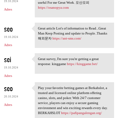
19.10.2024
useful For me Great Work. 오산오피
https://osanopya.com
Adres
seo
Great article Lot's of information to Read...Great
Great article Lot's of
Man Keep Posting and update to People..Thanks
19.10.2024
해외문자
https://ant-sms.com/
Adres
sei
Great survey, I'm sure you're getting a great
Great survey, I'm sure you're
response. kinggame
https://kinggame.bet/
19.10.2024
Adres
seo
Play your favorite betting games at Berkahslot, a
Play your favorite betting
trusted and licensed online platform offering
20.10.2024
casino, slots, and poker. With 24/7 customer
service, players can enjoy a secure gaming
Adres
environment and win exciting rewards every day.
BERKAHSLOT
https://pafipangalengan.org/