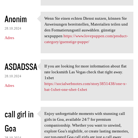
Anonim
Wenn Sie einen echten Dienst nutzen, können Sie
Wenn Sie einen echten Dienst
Anweisungen bereitstellen, Materialien teilen und
28.10.2024
den Formatierungsstil auswählen. günstige
sexpuppen
https://www.lovepuppen.com/product-
Adres
category/guenstige-puppe/
ASDADSSA
If you are looking for more information about flat
If you are looking for more
rate locksmith Las Vegas check that right away.
28.10.2024
1xbet
https://socialwebnotes.com/story3851438/one-x-
Adres
bat-1xbet-one-xbet-1xbet
call girl in
Enjoy unforgettable moments with stunning call
Enjoy unforgettable moments
girls in Goa, available 24/7 for premium
Goa
companionship. Whether you want to unwind,
explore Goa’s nightlife, or create lasting memories,
our top-rated Goa call girls are just a call away.
28.10.2024