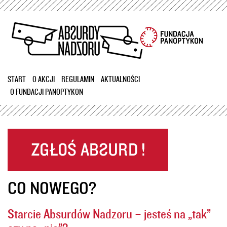
Przejdź
do
treści
START
O AKCJI
REGULAMIN
AKTUALNOŚCI
O FUNDACJI PANOPTYKON
CO NOWEGO?
Starcie Absurdów Nadzoru – jesteś na „tak”