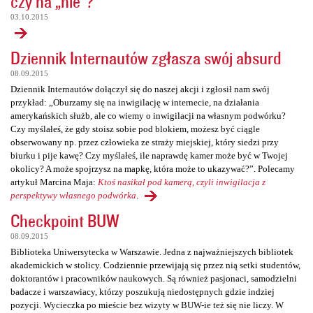
czy na „nie”?
03.10.2015
Dziennik Internautów zgłasza swój absurd
08.09.2015
Dziennik Internautów dołączył się do naszej akcji i zgłosił nam swój
przykład: „Oburzamy się na inwigilację w internecie, na działania
amerykańskich służb, ale co wiemy o inwigilacji na własnym podwórku?
Czy myślałeś, że gdy stoisz sobie pod blokiem, możesz być ciągle
obserwowany np. przez człowieka ze straży miejskiej, który siedzi przy
biurku i pije kawę? Czy myślałeś, ile naprawdę kamer może być w Twojej
okolicy? A może spojrzysz na mapkę, która może to ukazywać?”. Polecamy
artykuł Marcina Maja:
Ktoś nasikał pod kamerą, czyli inwigilacja z
perspektywy własnego podwórka
.
Checkpoint BUW
08.09.2015
Biblioteka Uniwersytecka w Warszawie. Jedna z najważniejszych bibliotek
akademickich w stolicy. Codziennie przewijają się przez nią setki studentów,
doktorantów i pracowników naukowych. Są również pasjonaci, samodzielni
badacze i warszawiacy, którzy poszukują niedostępnych gdzie indziej
pozycji. Wycieczka po mieście bez wizyty w BUW-ie też się nie liczy. W