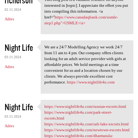
This blog post is a valuable
interested in [topic]. I appreciate the effort you put
02.11.2024
into compiling this information. <a
href="
https://www.canadaqbank.com/usmle-
Adres
step1.php">USMLE</a>
Night Life
We are a 24/7 Modelling Agency we work 24/7
We are a 24/7 Modelling
from 11 am to 4 pm. Our company offers clients
03.11.2024
looking for an adult service provider with girls at
affordable prices. We hold meetings at a time
Adres
convenient for us and a location chosen by our
clients. We always provide excellent cost
performance.
https://www.nightlife4u.com
Night Life
https://www.nightlife4u.com/russian-escorts.html
https://www.nightlife4u.com
https://www.nightlife4u.com/park-street-
03.11.2024
escorts.html
https://www.nightlife4u.com/salt-lake-escorts.html
Adres
https://www.nightlife4u.com/newtown-escorts.html
https://www.nightlife4u.com/dharmatala-