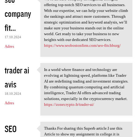
We’re an SEO company in
o
offering top-notch SEO services to all businesses.
company
m
With our expertise, we can help your website climb
the rankings and attract more customers. Through
e
strategic optimization and keyword analysis, we’ll
fit...
n
make sure your business stands out in the online
world. Get ready to take your business to new
t
17.10.2024
heights with our dedicated SEO services.
a
https://www.seobostonfirm.com/seo-fitchburg/
Adres
r
z
trader ai
In a world where finance and technology are
e
In a world where finance and
evolving at lightning speed, platforms like Trader
avis
AI are redefining trading and investment strategies.
By combining quantum computing and artificial
intelligence, Trader AI offers advanced trading
18.10.2024
solutions, especially in the cryptocurrency market.
Adres
https://zonecrypto.fr/trader-ai/
SEO
Thanks For sharing this Superb article.I use this
Thanks For sharing this
Article to show my assignment in college.it is