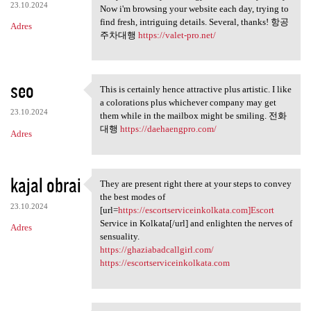
23.10.2024
Now i'm browsing your website each day, trying to
find fresh, intriguing details. Several, thanks! 항공
Adres
주차대행
https://valet-pro.net/
seo
This is certainly hence attractive plus artistic. I like
This is certainly hence
a colorations plus whichever company may get
23.10.2024
them while in the mailbox might be smiling. 전화
대행
https://daehaengpro.com/
Adres
kajal obrai
They are present right there at your steps to convey
They are present right there
the best modes of
23.10.2024
[url=
https://escortserviceinkolkata.com]Escort
Service in Kolkata[/url] and enlighten the nerves of
Adres
sensuality.
https://ghaziabadcallgirl.com/
https://escortserviceinkolkata.com