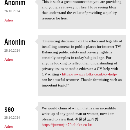
Anonim
This is such a great resource that you are providing
This is such a great resource
and you give it away for free. I love seeing blog
26.10.2024
that understand the value of providing a quality
resource for free.
Adres
Anonim
"Interesting discussion on the ethics and legality of
"Interesting discussion on
installing cameras in public places for internet TV!
28.10.2024
Balancing public safety and privacy rights is
certainly complex in today’s digital age. For
Adres
anyone looking to reflect their understanding of
privacy issues or media ethics on a CV, help with
CV writing -
https://www.cvfolks.co.uk/cv-help/
can be a useful resource. Thanks for raising such an
important topic!"
seo
We would claim of which that is a an incredible
We would claim of which that
write-up of any good man or women, now i am
28.10.2024
pleased to view that. 주문진 노래방
https://jumunjin79.clickn.co.kr/
Adres