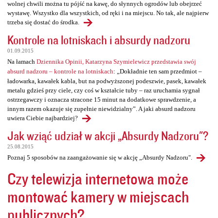
wolnej chwili można tu pójść na kawę, do słynnych ogrodów lub obejrzeć
wystawę. Wszystko dla wszystkich, od ręki i na miejscu. No tak, ale najpierw
trzeba się dostać do środka.
Kontrole na lotniskach i absurdy nadzoru
01.09.2015
Na łamach
Dziennika Opinii, Katarzyna Szymielewicz przedstawia swój
absurd nadzoru – kontrole na lotniskach
: „Dokładnie ten sam przedmiot –
ładowarka, kawałek kabla, but na podwyższonej podeszwie, pasek, kawałek
metalu gdzieś przy ciele, czy coś w kształcie tuby – raz uruchamia sygnał
ostrzegawczy i oznacza stracone 15 minut na dodatkowe sprawdzenie, a
innym razem okazuje się zupełnie niewidzialny”. A jaki absurd nadzoru
uwiera Ciebie najbardziej?
Jak wziąć udział w akcji „Absurdy Nadzoru"?
25.08.2015
Poznaj 5 sposobów na zaangażowanie się w akcję „Absurdy Nadzoru".
Czy telewizja internetowa może
montować kamery w miejscach
publicznych?