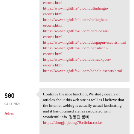
escorts.html
https://www.nightlife4u.com/ultadanga-
escorts.html
https://www.nightlife4u.com/beliaghata-
escorts.html
https://www.nightlife4u.com/bara-bazar-
escorts.html
https://www.nightlife4u.com/durgapur-escorts.html
https://www.nightlife4u.com/bansdroni-
escorts.html
https://www.nightlife4u.com/barrackpore-
escorts.html
https://www.nightlife4u.com/behala-escorts.html
seo
Continue the nice function, We study couple of
Continue the nice function,
articles about this web site as well as I believe that
03.11.2024
the internet weblog is actually actual fascinating
and it has obtained arenas associated with
Adres
wonderful info. 정동진 룸빠
https://dongjinjeong79.clickn.co.kr/