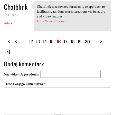
Chatblink
Chatblink is renowned for its unique approach to
Chatblink is renowned for its
facilitating random user interactions via its audio
07.11.2024
and video features.
https://chatblink.net/
Adres
S
…
12
13
14
15
16
17
18
19
20
…
t
r
o
Dodaj komentarz
n
y
Nazwisko lub pseudonim
Treść Twojego komentarza
*