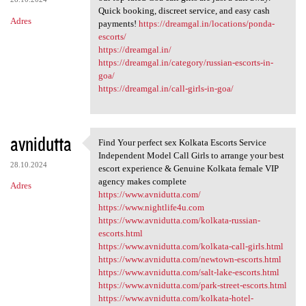
Quick booking, discreet service, and easy cash
Adres
payments!
https://dreamgal.in/locations/ponda-
escorts/
https://dreamgal.in/
https://dreamgal.in/category/russian-escorts-in-
goa/
https://dreamgal.in/call-girls-in-goa/
avnidutta
Find Your perfect sex Kolkata Escorts Service
Find Your perfect sex Kolkata
Independent Model Call Girls to arrange your best
28.10.2024
escort experience & Genuine Kolkata female VIP
agency makes complete
Adres
https://www.avnidutta.com/
https://www.nightlife4u.com
https://www.avnidutta.com/kolkata-russian-
escorts.html
https://www.avnidutta.com/kolkata-call-girls.html
https://www.avnidutta.com/newtown-escorts.html
https://www.avnidutta.com/salt-lake-escorts.html
https://www.avnidutta.com/park-street-escorts.html
https://www.avnidutta.com/kolkata-hotel-