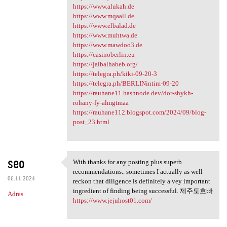
https://www.alukah.de
https://www.mqaall.de
https://www.elbalad.de
https://www.muhtwa.de
https://www.mawdoo3.de
https://casinoberlin.eu
https://jalbalhabeb.org/
https://telegra.ph/kiki-09-20-3
https://telegra.ph/BERLINintim-09-20
https://rauhane11.hashnode.dev/dor-shykh-
rohany-fy-almgtmaa
https://rauhane112.blogspot.com/2024/09/blog-
post_23.html
seo
With thanks for any posting plus superb
With thanks for any posting
recommendations.. sometimes I actually as well
06.11.2024
reckon that diligence is definitely a vey important
ingredient of finding being successful. 제주도호빠
Adres
https://www.jejuhost01.com/