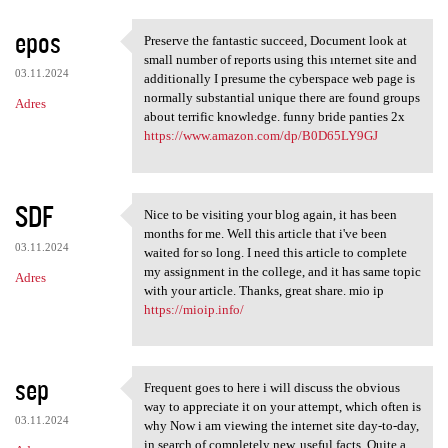
epos
Preserve the fantastic succeed, Document look at
Preserve the fantastic
small number of reports using this ınternet site and
03.11.2024
additionally I presume the cyberspace web page is
normally substantial unique there are found groups
Adres
about terrific knowledge. funny bride panties 2x
https://www.amazon.com/dp/B0D65LY9GJ
SDF
Nice to be visiting your blog again, it has been
Nice to be visiting your blog
months for me. Well this article that i've been
03.11.2024
waited for so long. I need this article to complete
my assignment in the college, and it has same topic
Adres
with your article. Thanks, great share. mio ip
https://mioip.info/
sep
Frequent goes to here i will discuss the obvious
Frequent goes to here i will
way to appreciate it on your attempt, which often is
03.11.2024
why Now i am viewing the internet site day-to-day,
in search of completely new, useful facts. Quite a