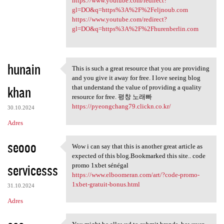
https://www.youtube.com/redirect?
gl=DO&q=https%3A%2F%2Feljnoub.com
https://www.youtube.com/redirect?
gl=DO&q=https%3A%2F%2Fhurenberlin.com
hunain
This is such a great resource that you are providing
This is such a great resource
and you give it away for free. I love seeing blog
khan
that understand the value of providing a quality
resource for free. 평창 노래빠
https://pyeongchang79.clickn.co.kr/
30.10.2024
Adres
seooo
Wow i can say that this is another great article as
Wow i can say that this is
expected of this blog.Bookmarked this site.. code
servicesss
promo 1xbet sénégal
https://www.elboomeran.com/art/?code-promo-
1xbet-gratuit-bonus.html
31.10.2024
Adres