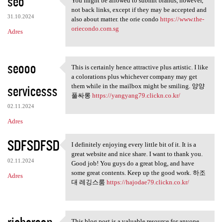
seo
You might be allowed to submit brands, however,
You might be allowed to
not back links, except if they may be accepted and
31.10.2024
also about matter. the orie condo
https://www.the-
oriecondo.com.sg
Adres
seooo
This is certainly hence attractive plus artistic. I like
This is certainly hence
a colorations plus whichever company may get
servicesss
them while in the mailbox might be smiling. 양양
풀싸롱
https://yangyang79.clickn.co.kr/
02.11.2024
Adres
SDFSDFSD
I definitely enjoying every little bit of it. It is a
I definitely enjoying every
great website and nice share. I want to thank you.
02.11.2024
Good job! You guys do a great blog, and have
some great contents. Keep up the good work. 하조
Adres
대 레깅스룸
https://hajodae79.clickn.co.kr/
richerson
This blog post is a valuable resource for anyone