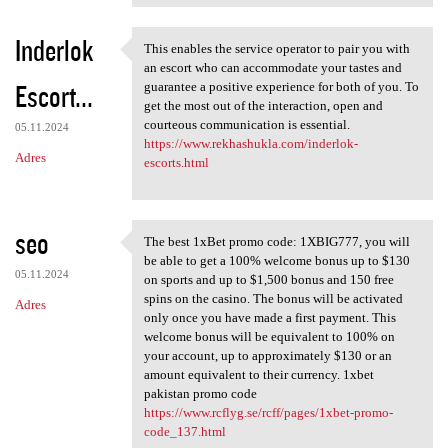
Inderlok
This enables the service operator to pair you with
This enables the service
an escort who can accommodate your tastes and
Escort...
guarantee a positive experience for both of you. To
get the most out of the interaction, open and
courteous communication is essential.
05.11.2024
https://www.rekhashukla.com/inderlok-
Adres
escorts.html
seo
The best 1xBet promo code: 1XBIG777, you will
The best 1xBet promo code:
be able to get a 100% welcome bonus up to $130
05.11.2024
on sports and up to $1,500 bonus and 150 free
spins on the casino. The bonus will be activated
Adres
only once you have made a first payment. This
welcome bonus will be equivalent to 100% on
your account, up to approximately $130 or an
amount equivalent to their currency. 1xbet
pakistan promo code
https://www.rcflyg.se/rcff/pages/1xbet-promo-
code_137.html