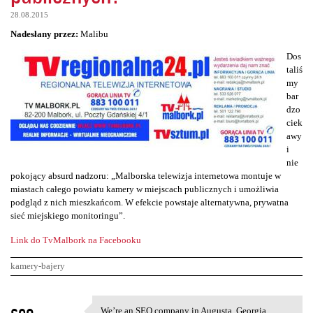
28.08.2015
Nadesłany przez:
Malibu
Dos
taliś
my
bar
dzo
ciek
awy
i
nie
pokojący absurd nadzoru: „Malborska telewizja internetowa montuje w
miastach całego powiatu kamery w miejscach publicznych i umożliwia
podgląd z nich mieszkańcom. W efekcie powstaje alternatywna, prywatna
sieć miejskiego monitoringu”.
Link do TvMalbork na Facebooku
kamery-bajery
K
seo
We’re an SEO company in Augusta, Georgia,