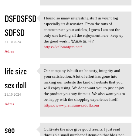
DSFDSFSD
I found so many interesting stuff in your blog
I found so many interesting
especially its discussion. From the tons of
SDFSD
comments on your articles, I guess I am not the
only one having all the enjoyment here! keep up
the good work... 발로란트 대리
21.10.2024
https://valorantpro.net/
Adres
life size
Our company is built on honesty, integrity and
Our company is built on
your satisfaction. A lot of effort has gone into
sex doll
making our website the kind of website that you
will enjoy using. We don't want you to just enjoy
the product you buy from us. We also want you to
21.10.2024
be happy with the shopping experience itself.
Adres
https://www.premiumsexdoll.com
seo
Cultivate the nice give good results, I just read
Cultivate the nice give good
through a small number of items on that blog not