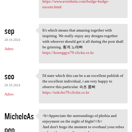
https://www.avnidutta.com/budge-budge-
escorts.html
sep
It's which means that amazing together with
It's which means that amazing
inspiring. We really enjoy any designs together
28.10.2024
with whoever should get it all during the post shall
be grinning. 횡계 노래빠
Adres
https://hoenggye79.clickn.co.kr
seo
I'd state which this can be a an excellent publish of
I'd state which this can be a
the excellent individual, i am very happy to
29.10.2024
observe this particular. 속초 룸빠
https://sokcho79.clickn.co.kr
Adres
MicheleAs
<b>Appreciate the surroundings of phobia and
<b>Appreciate the
enjoyment on the night of fright!</b>
pen
And don't forgo the moment to overhaul your robes