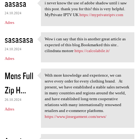
aasasa
i never know the use of adobe shadow until i saw
i never know the use of adobe
this post. thank you for this! this is very helpful.
24.10.2024
MyPrivate IPTV UK
https://myprivateiptv.com
Adres
sasasasa
Wow i can say that this is another great article as
Wow i can say that this is
expected of this blog.Bookmarked this site..
24.10.2024
cilindrata motore
https://calcolabile.it/
Adres
Mens Full
With more knowledge and experience, we can
With more knowledge and
serve every order for every clothing brand. At
Zip H...
present, we have established a stable sales network
in many countries and regions around the world,
and have established long-term cooperative
26.10.2024
relations with many internationally renowned
Adres
retailers and e-commerce platforms.
https://www.jinsegarment.com/news/