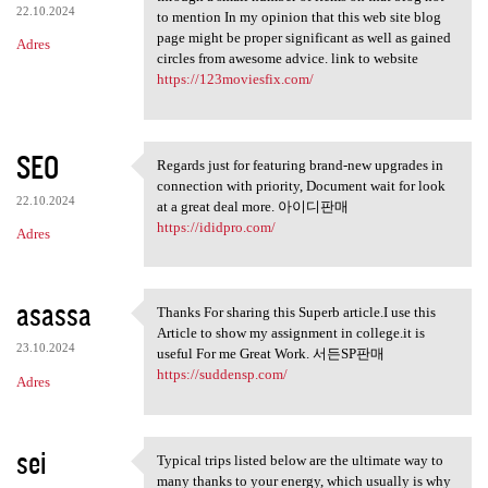
22.10.2024
to mention In my opinion that this web site blog
page might be proper significant as well as gained
Adres
circles from awesome advice. link to website
https://123moviesfix.com/
SEO
Regards just for featuring brand-new upgrades in
Regards just for featuring
connection with priority, Document wait for look
22.10.2024
at a great deal more. 아이디판매
https://ididpro.com/
Adres
asassa
Thanks For sharing this Superb article.I use this
Thanks For sharing this
Article to show my assignment in college.it is
23.10.2024
useful For me Great Work. 서든SP판매
https://suddensp.com/
Adres
sei
Typical trips listed below are the ultimate way to
Typical trips listed below
many thanks to your energy, which usually is why