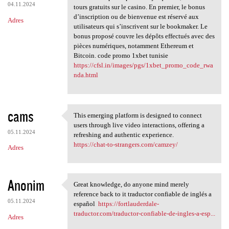
04.11.2024
tours gratuits sur le casino. En premier, le bonus
d’inscription ou de bienvenue est réservé aux
Adres
utilisateurs qui s’inscrivent sur le bookmaker. Le
bonus proposé couvre les dépôts effectués avec des
pièces numériques, notamment Ethereum et
Bitcoin. code promo 1xbet tunisie
https://cfsl.in/images/pgs/1xbet_promo_code_rwa
nda.html
cams
This emerging platform is designed to connect
This emerging platform is
users through live video interactions, offering a
05.11.2024
refreshing and authentic experience.
https://chat-to-strangers.com/camzey/
Adres
Anonim
Great knowledge, do anyone mind merely
Great knowledge, do anyone
reference back to it traductor confiable de inglés a
05.11.2024
español
https://fortlauderdale-
traductor.com/traductor-confiable-de-ingles-a-esp...
Adres