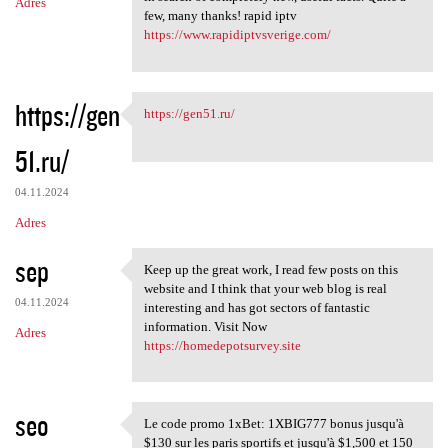
Adres
few, many thanks! rapid iptv
https://www.rapidiptvsverige.com/
https://gen
https://gen51.ru/
https://gen51.ru/
51.ru/
04.11.2024
Adres
sep
Keep up the great work, I read few posts on this
Keep up the great work, I
website and I think that your web blog is real
04.11.2024
interesting and has got sectors of fantastic
information. Visit Now
Adres
https://homedepotsurvey.site
seo
Le code promo 1xBet: 1XBIG777 bonus jusqu'à
Le code promo 1xBet: 1XBIG777
$130 sur les paris sportifs et jusqu'à $1,500 et 150