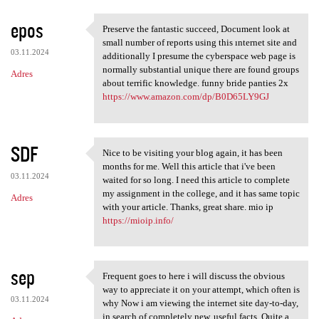
epos
Preserve the fantastic succeed, Document look at
Preserve the fantastic
small number of reports using this ınternet site and
03.11.2024
additionally I presume the cyberspace web page is
normally substantial unique there are found groups
Adres
about terrific knowledge. funny bride panties 2x
https://www.amazon.com/dp/B0D65LY9GJ
SDF
Nice to be visiting your blog again, it has been
Nice to be visiting your blog
months for me. Well this article that i've been
03.11.2024
waited for so long. I need this article to complete
my assignment in the college, and it has same topic
Adres
with your article. Thanks, great share. mio ip
https://mioip.info/
sep
Frequent goes to here i will discuss the obvious
Frequent goes to here i will
way to appreciate it on your attempt, which often is
03.11.2024
why Now i am viewing the internet site day-to-day,
in search of completely new, useful facts. Quite a