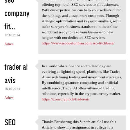
We’re an SEO company in
o
offering top-notch SEO services to all businesses.
company
m
With our expertise, we can help your website climb
the rankings and attract more customers. Through
e
strategic optimization and keyword analysis, we’ll
fit...
n
make sure your business stands out in the online
world. Get ready to take your business to new
t
17.10.2024
heights with our dedicated SEO services.
a
https://www.seobostonfirm.com/seo-fitchburg/
Adres
r
z
trader ai
In a world where finance and technology are
e
In a world where finance and
evolving at lightning speed, platforms like Trader
avis
AI are redefining trading and investment strategies.
By combining quantum computing and artificial
intelligence, Trader AI offers advanced trading
18.10.2024
solutions, especially in the cryptocurrency market.
Adres
https://zonecrypto.fr/trader-ai/
SEO
Thanks For sharing this Superb article.I use this
Thanks For sharing this
Article to show my assignment in college.it is