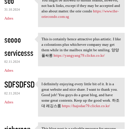
seo
You might be allowed to submit brands, however,
You might be allowed to
not back links, except if they may be accepted and
31.10.2024
also about matter. the orie condo
https://www.the-
oriecondo.com.sg
Adres
seooo
This is certainly hence attractive plus artistic. I like
This is certainly hence
a colorations plus whichever company may get
servicesss
them while in the mailbox might be smiling. 양양
풀싸롱
https://yangyang79.clickn.co.kr/
02.11.2024
Adres
SDFSDFSD
I definitely enjoying every little bit of it. It is a
I definitely enjoying every
great website and nice share. I want to thank you.
02.11.2024
Good job! You guys do a great blog, and have
some great contents. Keep up the good work. 하조
Adres
대 레깅스룸
https://hajodae79.clickn.co.kr/
richerson
This blog post is a valuable resource for anyone