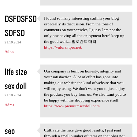
DSFDSFSD
I found so many interesting stuff in your blog
I found so many interesting
especially its discussion. From the tons of
SDFSD
comments on your articles, I guess I am not the
only one having all the enjoyment here! keep up
the good work... 발로란트 대리
21.10.2024
https://valorantpro.net/
Adres
life size
Our company is built on honesty, integrity and
Our company is built on
your satisfaction. A lot of effort has gone into
sex doll
making our website the kind of website that you
will enjoy using. We don't want you to just enjoy
the product you buy from us. We also want you to
21.10.2024
be happy with the shopping experience itself.
Adres
https://www.premiumsexdoll.com
seo
Cultivate the nice give good results, I just read
Cultivate the nice give good
through a small number of items on that blog not