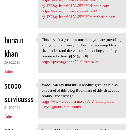
https://www.youtube.com/redirect?
gl=DO&q=https%3A%2F%2Feljnoub.com
https://www.youtube.com/redirect?
gl=DO&q=https%3A%2F%2Fhurenberlin.com
hunain
This is such a great resource that you are providing
This is such a great resource
and you give it away for free. I love seeing blog
khan
that understand the value of providing a quality
resource for free. 평창 노래빠
https://pyeongchang79.clickn.co.kr/
30.10.2024
Adres
seooo
Wow i can say that this is another great article as
Wow i can say that this is
expected of this blog.Bookmarked this site.. code
servicesss
promo 1xbet sénégal
https://www.elboomeran.com/art/?code-promo-
1xbet-gratuit-bonus.html
31.10.2024
Adres