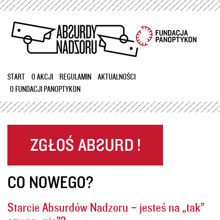
Przejdź
do
treści
START
O AKCJI
REGULAMIN
AKTUALNOŚCI
O FUNDACJI PANOPTYKON
CO NOWEGO?
Starcie Absurdów Nadzoru – jesteś na „tak”