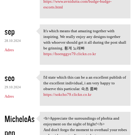
https://www.avnidutta.com/budge-budge-
escorts.html
sep
It's which means that amazing together with
It's which means that amazing
inspiring. We really enjoy any designs together
28.10.2024
with whoever should get it all during the post shall
be grinning. 횡계 노래빠
Adres
https://hoenggye79.clickn.co.kr
seo
I'd state which this can be a an excellent publish of
I'd state which this can be a
the excellent individual, i am very happy to
29.10.2024
observe this particular. 속초 룸빠
https://sokcho79.clickn.co.kr
Adres
MicheleAs
<b>Appreciate the surroundings of phobia and
<b>Appreciate the
enjoyment on the night of fright!</b>
pen
And don't forgo the moment to overhaul your robes