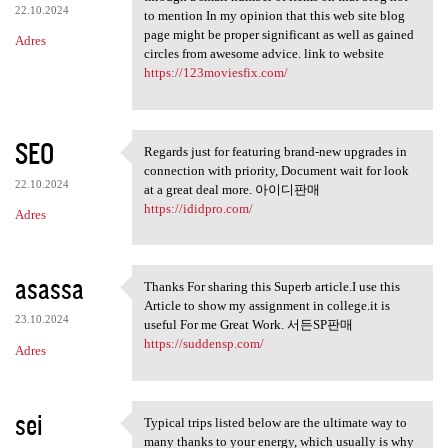
22.10.2024
to mention In my opinion that this web site blog
page might be proper significant as well as gained
Adres
circles from awesome advice. link to website
https://123moviesfix.com/
SEO
Regards just for featuring brand-new upgrades in
Regards just for featuring
connection with priority, Document wait for look
22.10.2024
at a great deal more. 아이디판매
https://ididpro.com/
Adres
asassa
Thanks For sharing this Superb article.I use this
Thanks For sharing this
Article to show my assignment in college.it is
23.10.2024
useful For me Great Work. 서든SP판매
https://suddensp.com/
Adres
sei
Typical trips listed below are the ultimate way to
Typical trips listed below
many thanks to your energy, which usually is why