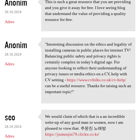
Anonim
This is such a great resource that you are providing
This is such a great resource
and you give it away for free. I love seeing blog
26.10.2024
that understand the value of providing a quality
resource for free.
Adres
Anonim
"Interesting discussion on the ethics and legality of
"Interesting discussion on
installing cameras in public places for internet TV!
28.10.2024
Balancing public safety and privacy rights is
certainly complex in today’s digital age. For
Adres
anyone looking to reflect their understanding of
privacy issues or media ethics on a CV, help with
CV writing -
https://www.cvfolks.co.uk/cv-help/
can be a useful resource. Thanks for raising such an
important topic!"
seo
We would claim of which that is a an incredible
We would claim of which that
write-up of any good man or women, now i am
28.10.2024
pleased to view that. 주문진 노래방
https://jumunjin79.clickn.co.kr/
Adres