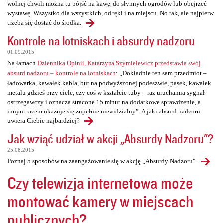
wolnej chwili można tu pójść na kawę, do słynnych ogrodów lub obejrzeć
wystawę. Wszystko dla wszystkich, od ręki i na miejscu. No tak, ale najpierw
trzeba się dostać do środka.
Kontrole na lotniskach i absurdy nadzoru
01.09.2015
Na łamach
Dziennika Opinii, Katarzyna Szymielewicz przedstawia swój
absurd nadzoru – kontrole na lotniskach
: „Dokładnie ten sam przedmiot –
ładowarka, kawałek kabla, but na podwyższonej podeszwie, pasek, kawałek
metalu gdzieś przy ciele, czy coś w kształcie tuby – raz uruchamia sygnał
ostrzegawczy i oznacza stracone 15 minut na dodatkowe sprawdzenie, a
innym razem okazuje się zupełnie niewidzialny”. A jaki absurd nadzoru
uwiera Ciebie najbardziej?
Jak wziąć udział w akcji „Absurdy Nadzoru"?
25.08.2015
Poznaj 5 sposobów na zaangażowanie się w akcję „Absurdy Nadzoru".
Czy telewizja internetowa może
montować kamery w miejscach
publicznych?