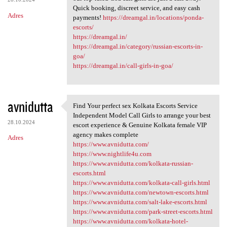
Quick booking, discreet service, and easy cash
Adres
payments!
https://dreamgal.in/locations/ponda-
escorts/
https://dreamgal.in/
https://dreamgal.in/category/russian-escorts-in-
goa/
https://dreamgal.in/call-girls-in-goa/
avnidutta
Find Your perfect sex Kolkata Escorts Service
Find Your perfect sex Kolkata
Independent Model Call Girls to arrange your best
28.10.2024
escort experience & Genuine Kolkata female VIP
agency makes complete
Adres
https://www.avnidutta.com/
https://www.nightlife4u.com
https://www.avnidutta.com/kolkata-russian-
escorts.html
https://www.avnidutta.com/kolkata-call-girls.html
https://www.avnidutta.com/newtown-escorts.html
https://www.avnidutta.com/salt-lake-escorts.html
https://www.avnidutta.com/park-street-escorts.html
https://www.avnidutta.com/kolkata-hotel-