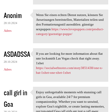
Anonim
Wenn Sie einen echten Dienst nutzen, können Sie
Wenn Sie einen echten Dienst
Anweisungen bereitstellen, Materialien teilen und
28.10.2024
den Formatierungsstil auswählen. günstige
sexpuppen
https://www.lovepuppen.com/product-
Adres
category/guenstige-puppe/
ASDADSSA
If you are looking for more information about flat
If you are looking for more
rate locksmith Las Vegas check that right away.
28.10.2024
1xbet
https://socialwebnotes.com/story3851438/one-x-
Adres
bat-1xbet-one-xbet-1xbet
call girl in
Enjoy unforgettable moments with stunning call
Enjoy unforgettable moments
girls in Goa, available 24/7 for premium
Goa
companionship. Whether you want to unwind,
explore Goa’s nightlife, or create lasting memories,
our top-rated Goa call girls are just a call away.
28.10.2024