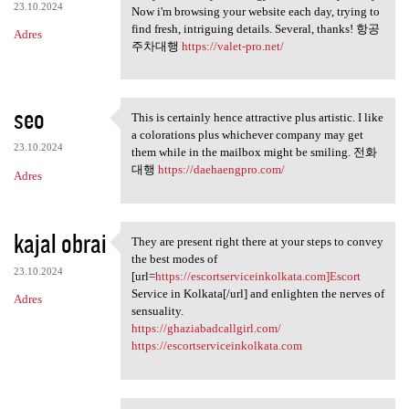
23.10.2024
Now i'm browsing your website each day, trying to
find fresh, intriguing details. Several, thanks! 항공
Adres
주차대행
https://valet-pro.net/
seo
This is certainly hence attractive plus artistic. I like
This is certainly hence
a colorations plus whichever company may get
23.10.2024
them while in the mailbox might be smiling. 전화
대행
https://daehaengpro.com/
Adres
kajal obrai
They are present right there at your steps to convey
They are present right there
the best modes of
23.10.2024
[url=
https://escortserviceinkolkata.com]Escort
Service in Kolkata[/url] and enlighten the nerves of
Adres
sensuality.
https://ghaziabadcallgirl.com/
https://escortserviceinkolkata.com