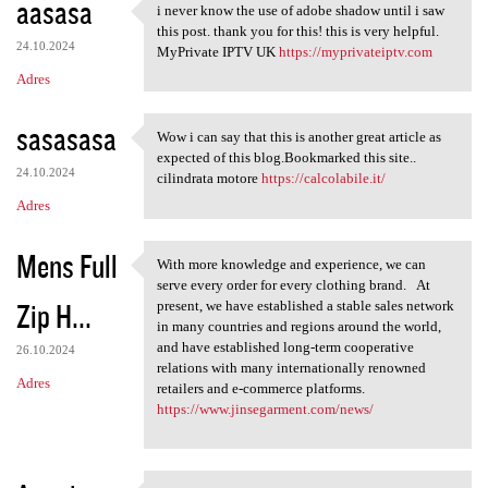
aasasa
i never know the use of adobe shadow until i saw
i never know the use of adobe
this post. thank you for this! this is very helpful.
24.10.2024
MyPrivate IPTV UK
https://myprivateiptv.com
Adres
sasasasa
Wow i can say that this is another great article as
Wow i can say that this is
expected of this blog.Bookmarked this site..
24.10.2024
cilindrata motore
https://calcolabile.it/
Adres
Mens Full
With more knowledge and experience, we can
With more knowledge and
serve every order for every clothing brand. At
Zip H...
present, we have established a stable sales network
in many countries and regions around the world,
and have established long-term cooperative
26.10.2024
relations with many internationally renowned
Adres
retailers and e-commerce platforms.
https://www.jinsegarment.com/news/