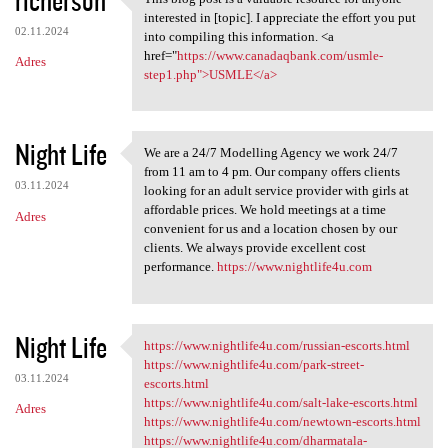
This blog post is a valuable
interested in [topic]. I appreciate the effort you put
02.11.2024
into compiling this information. <a
href="
https://www.canadaqbank.com/usmle-
Adres
step1.php">USMLE</a>
Night Life
We are a 24/7 Modelling Agency we work 24/7
We are a 24/7 Modelling
from 11 am to 4 pm. Our company offers clients
03.11.2024
looking for an adult service provider with girls at
affordable prices. We hold meetings at a time
Adres
convenient for us and a location chosen by our
clients. We always provide excellent cost
performance.
https://www.nightlife4u.com
Night Life
https://www.nightlife4u.com/russian-escorts.html
https://www.nightlife4u.com
https://www.nightlife4u.com/park-street-
03.11.2024
escorts.html
https://www.nightlife4u.com/salt-lake-escorts.html
Adres
https://www.nightlife4u.com/newtown-escorts.html
https://www.nightlife4u.com/dharmatala-