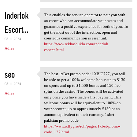
Inderlok
This enables the service operator to pair you with
This enables the service
an escort who can accommodate your tastes and
Escort...
guarantee a positive experience for both of you. To
get the most out of the interaction, open and
courteous communication is essential.
05.11.2024
https://www.rekhashukla.com/inderlok-
Adres
escorts.html
seo
The best 1xBet promo code: 1XBIG777, you will
The best 1xBet promo code:
be able to get a 100% welcome bonus up to $130
05.11.2024
on sports and up to $1,500 bonus and 150 free
spins on the casino. The bonus will be activated
Adres
only once you have made a first payment. This
welcome bonus will be equivalent to 100% on
your account, up to approximately $130 or an
amount equivalent to their currency. 1xbet
pakistan promo code
https://www.rcflyg.se/rcff/pages/1xbet-promo-
code_137.html