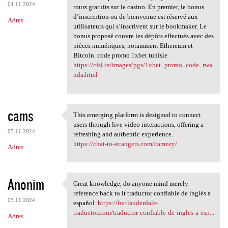
04.11.2024
tours gratuits sur le casino. En premier, le bonus
d’inscription ou de bienvenue est réservé aux
Adres
utilisateurs qui s’inscrivent sur le bookmaker. Le
bonus proposé couvre les dépôts effectués avec des
pièces numériques, notamment Ethereum et
Bitcoin. code promo 1xbet tunisie
https://cfsl.in/images/pgs/1xbet_promo_code_rwa
nda.html
cams
This emerging platform is designed to connect
This emerging platform is
users through live video interactions, offering a
05.11.2024
refreshing and authentic experience.
https://chat-to-strangers.com/camzey/
Adres
Anonim
Great knowledge, do anyone mind merely
Great knowledge, do anyone
reference back to it traductor confiable de inglés a
05.11.2024
español
https://fortlauderdale-
traductor.com/traductor-confiable-de-ingles-a-esp...
Adres