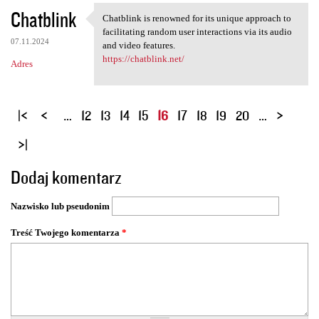
Chatblink
Chatblink is renowned for its unique approach to
Chatblink is renowned for its
facilitating random user interactions via its audio
07.11.2024
and video features.
https://chatblink.net/
Adres
S
…
12
13
14
15
16
17
18
19
20
…
t
r
o
Dodaj komentarz
n
y
Nazwisko lub pseudonim
Treść Twojego komentarza
*