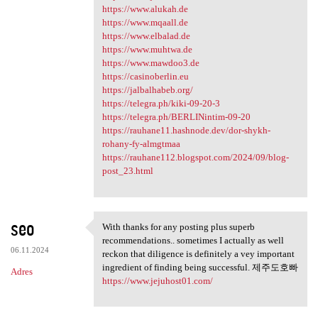
https://www.alukah.de
https://www.mqaall.de
https://www.elbalad.de
https://www.muhtwa.de
https://www.mawdoo3.de
https://casinoberlin.eu
https://jalbalhabeb.org/
https://telegra.ph/kiki-09-20-3
https://telegra.ph/BERLINintim-09-20
https://rauhane11.hashnode.dev/dor-shykh-
rohany-fy-almgtmaa
https://rauhane112.blogspot.com/2024/09/blog-
post_23.html
seo
With thanks for any posting plus superb
With thanks for any posting
recommendations.. sometimes I actually as well
06.11.2024
reckon that diligence is definitely a vey important
ingredient of finding being successful. 제주도호빠
Adres
https://www.jejuhost01.com/