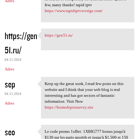
Adres
few, many thanks! rapid iptv
https://www.rapidiptvsverige.com/
https://gen
https://gen51.ru/
https://gen51.ru/
51.ru/
04.11.2024
Adres
sep
Keep up the great work, I read few posts on this
Keep up the great work, I
website and I think that your web blog is real
04.11.2024
interesting and has got sectors of fantastic
information. Visit Now
Adres
https://homedepotsurvey.site
seo
Le code promo 1xBet: 1XBIG777 bonus jusqu'à
Le code promo 1xBet: 1XBIG777
$130 sur les paris sportifs et jusqu'à $1,500 et 150