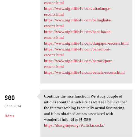
escorts.html
https://www.nightlife4u.com/ultadanga-
escorts.html
https://www.nightlife4u.com/beliaghata-
escorts.html
https://www.nightlife4u.com/bara-bazar-
escorts.html
https://www.nightlife4u.com/durgapur-escorts.html
https://www.nightlife4u.com/bansdroni-
escorts.html
https://www.nightlife4u.com/barrackpore-
escorts.html
https://www.nightlife4u.com/behala-escorts.html
seo
Continue the nice function, We study couple of
Continue the nice function,
articles about this web site as well as I believe that
03.11.2024
the internet weblog is actually actual fascinating
and it has obtained arenas associated with
Adres
wonderful info. 정동진 룸빠
https://dongjinjeong79.clickn.co.kr/