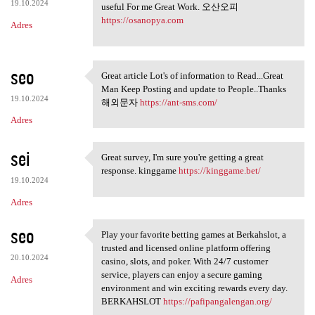
19.10.2024
useful For me Great Work. 오산오피
https://osanopya.com
Adres
seo
Great article Lot's of information to Read...Great
Great article Lot's of
Man Keep Posting and update to People..Thanks
19.10.2024
해외문자
https://ant-sms.com/
Adres
sei
Great survey, I'm sure you're getting a great
Great survey, I'm sure you're
response. kinggame
https://kinggame.bet/
19.10.2024
Adres
seo
Play your favorite betting games at Berkahslot, a
Play your favorite betting
trusted and licensed online platform offering
20.10.2024
casino, slots, and poker. With 24/7 customer
service, players can enjoy a secure gaming
Adres
environment and win exciting rewards every day.
BERKAHSLOT
https://pafipangalengan.org/