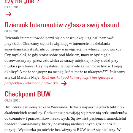
czy na „nie”?
03.10.2015
Dziennik Internautów zgłasza swój absurd
08.09.2015
Dziennik Internautów dołączył się do naszej akcji i zgłosił nam swój
przykład: „Oburzamy się na inwigilację w internecie, na działania
amerykańskich służb, ale co wiemy o inwigilacji na własnym podwórku?
Czy myślałeś, że gdy stoisz sobie pod blokiem, możesz być ciągle
obserwowany np. przez człowieka ze straży miejskiej, który siedzi przy
biurku i pije kawę? Czy myślałeś, ile naprawdę kamer może być w Twojej
okolicy? A może spojrzysz na mapkę, która może to ukazywać?”. Polecamy
artykuł Marcina Maja:
Ktoś nasikał pod kamerą, czyli inwigilacja z
perspektywy własnego podwórka
.
Checkpoint BUW
08.09.2015
Biblioteka Uniwersytecka w Warszawie. Jedna z najważniejszych bibliotek
akademickich w stolicy. Codziennie przewijają się przez nią setki studentów,
doktorantów i pracowników naukowych. Są również pasjonaci, samodzielni
badacze i warszawiacy, którzy poszukują niedostępnych gdzie indziej
pozycji. Wycieczka po mieście bez wizyty w BUW-ie też się nie liczy. W