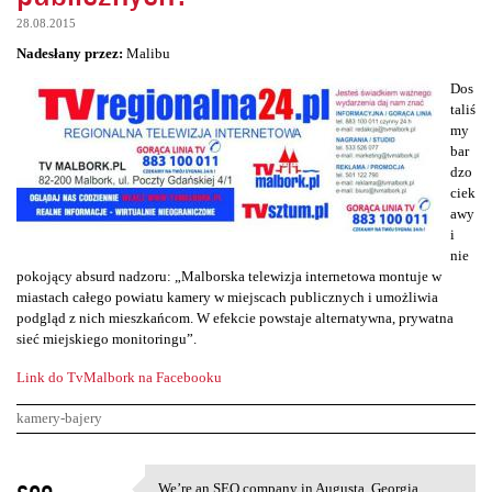
28.08.2015
Nadesłany przez:
Malibu
Dos
taliś
my
bar
dzo
ciek
awy
i
nie
pokojący absurd nadzoru: „Malborska telewizja internetowa montuje w
miastach całego powiatu kamery w miejscach publicznych i umożliwia
podgląd z nich mieszkańcom. W efekcie powstaje alternatywna, prywatna
sieć miejskiego monitoringu”.
Link do TvMalbork na Facebooku
kamery-bajery
K
seo
We’re an SEO company in Augusta, Georgia,