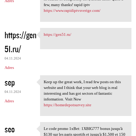
Adres
few, many thanks! rapid iptv
https://www.rapidiptvsverige.com/
https://gen
https://gen51.ru/
https://gen51.ru/
51.ru/
04.11.2024
Adres
sep
Keep up the great work, I read few posts on this
Keep up the great work, I
website and I think that your web blog is real
04.11.2024
interesting and has got sectors of fantastic
information. Visit Now
Adres
https://homedepotsurvey.site
seo
Le code promo 1xBet: 1XBIG777 bonus jusqu'à
Le code promo 1xBet: 1XBIG777
$130 sur les paris sportifs et jusqu'à $1,500 et 150