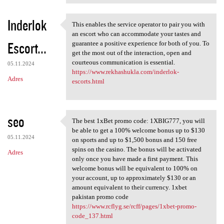
Inderlok
This enables the service operator to pair you with
This enables the service
an escort who can accommodate your tastes and
Escort...
guarantee a positive experience for both of you. To
get the most out of the interaction, open and
courteous communication is essential.
05.11.2024
https://www.rekhashukla.com/inderlok-
Adres
escorts.html
seo
The best 1xBet promo code: 1XBIG777, you will
The best 1xBet promo code:
be able to get a 100% welcome bonus up to $130
05.11.2024
on sports and up to $1,500 bonus and 150 free
spins on the casino. The bonus will be activated
Adres
only once you have made a first payment. This
welcome bonus will be equivalent to 100% on
your account, up to approximately $130 or an
amount equivalent to their currency. 1xbet
pakistan promo code
https://www.rcflyg.se/rcff/pages/1xbet-promo-
code_137.html