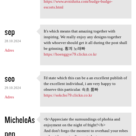
https://www.avnidutta.com/budge-budge-
escorts.html
sep
It's which means that amazing together with
It's which means that amazing
inspiring. We really enjoy any designs together
28.10.2024
with whoever should get it all during the post shall
be grinning. 횡계 노래빠
Adres
https://hoenggye79.clickn.co.kr
seo
I'd state which this can be a an excellent publish of
I'd state which this can be a
the excellent individual, i am very happy to
29.10.2024
observe this particular. 속초 룸빠
https://sokcho79.clickn.co.kr
Adres
MicheleAs
<b>Appreciate the surroundings of phobia and
<b>Appreciate the
enjoyment on the night of fright!</b>
pen
And don't forgo the moment to overhaul your robes