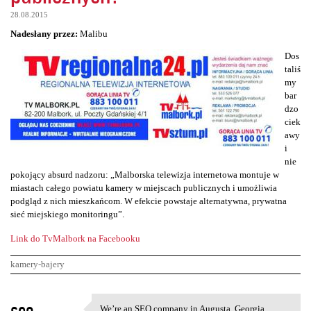
28.08.2015
Nadesłany przez:
Malibu
Dos
taliś
my
bar
dzo
ciek
awy
i
nie
pokojący absurd nadzoru: „Malborska telewizja internetowa montuje w
miastach całego powiatu kamery w miejscach publicznych i umożliwia
podgląd z nich mieszkańcom. W efekcie powstaje alternatywna, prywatna
sieć miejskiego monitoringu”.
Link do TvMalbork na Facebooku
kamery-bajery
K
seo
We’re an SEO company in Augusta, Georgia,