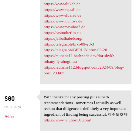
https://www.alukah.de
https://www.mqaall.de
https://www.elbalad.de
https://www.muhtwa.de
https://www.mawdoo3.de
https://casinoberlin.eu
https://jalbalhabeb.org/
https://telegra.ph/kiki-09-20-3
https://telegra.ph/BERLINintim-09-20
https://rauhane11.hashnode.dev/dor-shykh-
rohany-fy-almgtmaa
https://rauhane112.blogspot.com/2024/09/blog-
post_23.html
seo
With thanks for any posting plus superb
With thanks for any posting
recommendations.. sometimes I actually as well
06.11.2024
reckon that diligence is definitely a vey important
ingredient of finding being successful. 제주도호빠
Adres
https://www.jejuhost01.com/