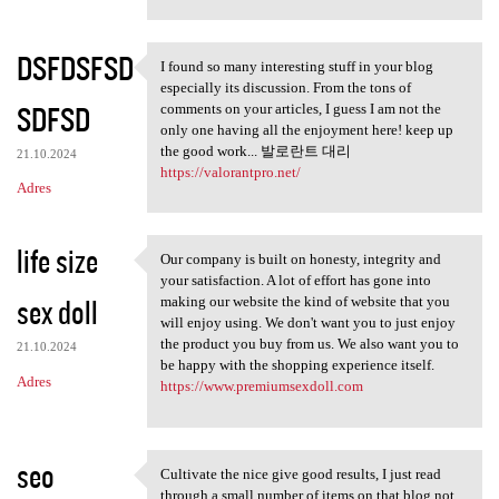
DSFDSFSD
I found so many interesting stuff in your blog
I found so many interesting
especially its discussion. From the tons of
SDFSD
comments on your articles, I guess I am not the
only one having all the enjoyment here! keep up
the good work... 발로란트 대리
21.10.2024
https://valorantpro.net/
Adres
life size
Our company is built on honesty, integrity and
Our company is built on
your satisfaction. A lot of effort has gone into
sex doll
making our website the kind of website that you
will enjoy using. We don't want you to just enjoy
the product you buy from us. We also want you to
21.10.2024
be happy with the shopping experience itself.
Adres
https://www.premiumsexdoll.com
seo
Cultivate the nice give good results, I just read
Cultivate the nice give good
through a small number of items on that blog not