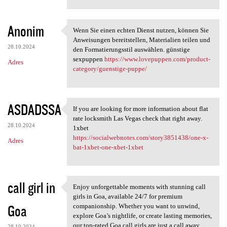
Anonim
Wenn Sie einen echten Dienst nutzen, können Sie
Wenn Sie einen echten Dienst
Anweisungen bereitstellen, Materialien teilen und
28.10.2024
den Formatierungsstil auswählen. günstige
sexpuppen
https://www.lovepuppen.com/product-
Adres
category/guenstige-puppe/
ASDADSSA
If you are looking for more information about flat
If you are looking for more
rate locksmith Las Vegas check that right away.
28.10.2024
1xbet
https://socialwebnotes.com/story3851438/one-x-
Adres
bat-1xbet-one-xbet-1xbet
call girl in
Enjoy unforgettable moments with stunning call
Enjoy unforgettable moments
girls in Goa, available 24/7 for premium
Goa
companionship. Whether you want to unwind,
explore Goa’s nightlife, or create lasting memories,
our top-rated Goa call girls are just a call away.
28.10.2024