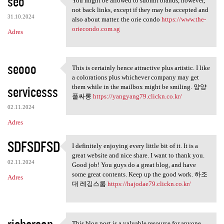
seo
You might be allowed to submit brands, however,
You might be allowed to
not back links, except if they may be accepted and
31.10.2024
also about matter. the orie condo
https://www.the-
oriecondo.com.sg
Adres
seooo
This is certainly hence attractive plus artistic. I like
This is certainly hence
a colorations plus whichever company may get
servicesss
them while in the mailbox might be smiling. 양양
풀싸롱
https://yangyang79.clickn.co.kr/
02.11.2024
Adres
SDFSDFSD
I definitely enjoying every little bit of it. It is a
I definitely enjoying every
great website and nice share. I want to thank you.
02.11.2024
Good job! You guys do a great blog, and have
some great contents. Keep up the good work. 하조
Adres
대 레깅스룸
https://hajodae79.clickn.co.kr/
richerson
This blog post is a valuable resource for anyone