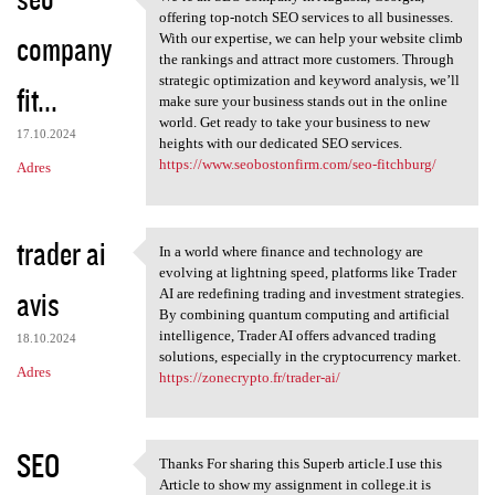
We’re an SEO company in
o
offering top-notch SEO services to all businesses.
company
m
With our expertise, we can help your website climb
the rankings and attract more customers. Through
e
strategic optimization and keyword analysis, we’ll
fit...
n
make sure your business stands out in the online
world. Get ready to take your business to new
t
17.10.2024
heights with our dedicated SEO services.
a
https://www.seobostonfirm.com/seo-fitchburg/
Adres
r
z
trader ai
In a world where finance and technology are
e
In a world where finance and
evolving at lightning speed, platforms like Trader
avis
AI are redefining trading and investment strategies.
By combining quantum computing and artificial
intelligence, Trader AI offers advanced trading
18.10.2024
solutions, especially in the cryptocurrency market.
Adres
https://zonecrypto.fr/trader-ai/
SEO
Thanks For sharing this Superb article.I use this
Thanks For sharing this
Article to show my assignment in college.it is