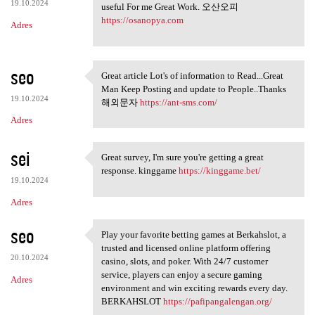
19.10.2024
useful For me Great Work. 오산오피
https://osanopya.com
Adres
seo
Great article Lot's of information to Read...Great
Great article Lot's of
Man Keep Posting and update to People..Thanks
19.10.2024
해외문자
https://ant-sms.com/
Adres
sei
Great survey, I'm sure you're getting a great
Great survey, I'm sure you're
response. kinggame
https://kinggame.bet/
19.10.2024
Adres
seo
Play your favorite betting games at Berkahslot, a
Play your favorite betting
trusted and licensed online platform offering
20.10.2024
casino, slots, and poker. With 24/7 customer
service, players can enjoy a secure gaming
Adres
environment and win exciting rewards every day.
BERKAHSLOT
https://pafipangalengan.org/