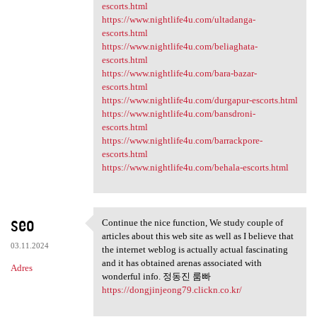
escorts.html
https://www.nightlife4u.com/ultadanga-
escorts.html
https://www.nightlife4u.com/beliaghata-
escorts.html
https://www.nightlife4u.com/bara-bazar-
escorts.html
https://www.nightlife4u.com/durgapur-escorts.html
https://www.nightlife4u.com/bansdroni-
escorts.html
https://www.nightlife4u.com/barrackpore-
escorts.html
https://www.nightlife4u.com/behala-escorts.html
seo
Continue the nice function, We study couple of
Continue the nice function,
articles about this web site as well as I believe that
03.11.2024
the internet weblog is actually actual fascinating
and it has obtained arenas associated with
Adres
wonderful info. 정동진 룸빠
https://dongjinjeong79.clickn.co.kr/