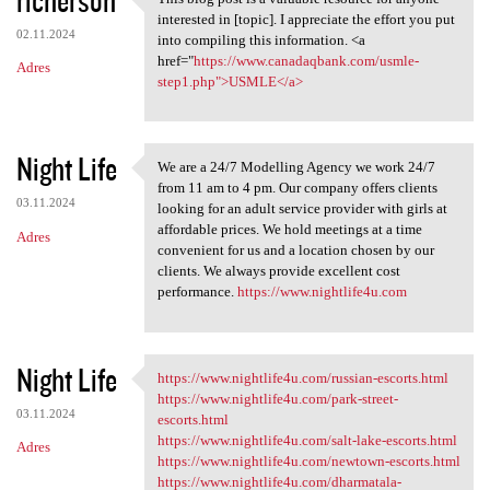
This blog post is a valuable
interested in [topic]. I appreciate the effort you put
02.11.2024
into compiling this information. <a
href="
https://www.canadaqbank.com/usmle-
Adres
step1.php">USMLE</a>
Night Life
We are a 24/7 Modelling Agency we work 24/7
We are a 24/7 Modelling
from 11 am to 4 pm. Our company offers clients
03.11.2024
looking for an adult service provider with girls at
affordable prices. We hold meetings at a time
Adres
convenient for us and a location chosen by our
clients. We always provide excellent cost
performance.
https://www.nightlife4u.com
Night Life
https://www.nightlife4u.com/russian-escorts.html
https://www.nightlife4u.com
https://www.nightlife4u.com/park-street-
03.11.2024
escorts.html
https://www.nightlife4u.com/salt-lake-escorts.html
Adres
https://www.nightlife4u.com/newtown-escorts.html
https://www.nightlife4u.com/dharmatala-