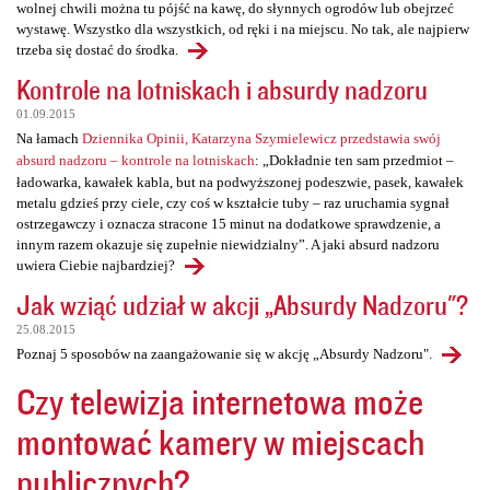
wolnej chwili można tu pójść na kawę, do słynnych ogrodów lub obejrzeć
wystawę. Wszystko dla wszystkich, od ręki i na miejscu. No tak, ale najpierw
trzeba się dostać do środka.
Kontrole na lotniskach i absurdy nadzoru
01.09.2015
Na łamach
Dziennika Opinii, Katarzyna Szymielewicz przedstawia swój
absurd nadzoru – kontrole na lotniskach
: „Dokładnie ten sam przedmiot –
ładowarka, kawałek kabla, but na podwyższonej podeszwie, pasek, kawałek
metalu gdzieś przy ciele, czy coś w kształcie tuby – raz uruchamia sygnał
ostrzegawczy i oznacza stracone 15 minut na dodatkowe sprawdzenie, a
innym razem okazuje się zupełnie niewidzialny”. A jaki absurd nadzoru
uwiera Ciebie najbardziej?
Jak wziąć udział w akcji „Absurdy Nadzoru"?
25.08.2015
Poznaj 5 sposobów na zaangażowanie się w akcję „Absurdy Nadzoru".
Czy telewizja internetowa może
montować kamery w miejscach
publicznych?