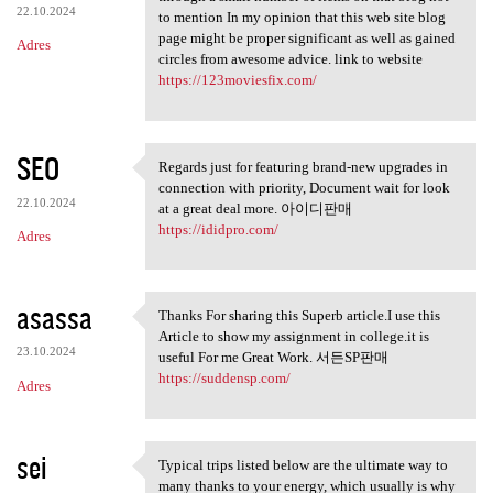
22.10.2024
to mention In my opinion that this web site blog
page might be proper significant as well as gained
Adres
circles from awesome advice. link to website
https://123moviesfix.com/
SEO
Regards just for featuring brand-new upgrades in
Regards just for featuring
connection with priority, Document wait for look
22.10.2024
at a great deal more. 아이디판매
https://ididpro.com/
Adres
asassa
Thanks For sharing this Superb article.I use this
Thanks For sharing this
Article to show my assignment in college.it is
23.10.2024
useful For me Great Work. 서든SP판매
https://suddensp.com/
Adres
sei
Typical trips listed below are the ultimate way to
Typical trips listed below
many thanks to your energy, which usually is why