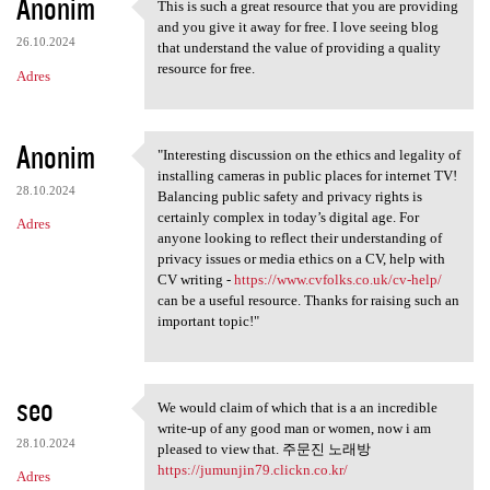
Anonim
This is such a great resource that you are providing
This is such a great resource
and you give it away for free. I love seeing blog
26.10.2024
that understand the value of providing a quality
resource for free.
Adres
Anonim
"Interesting discussion on the ethics and legality of
"Interesting discussion on
installing cameras in public places for internet TV!
28.10.2024
Balancing public safety and privacy rights is
certainly complex in today’s digital age. For
Adres
anyone looking to reflect their understanding of
privacy issues or media ethics on a CV, help with
CV writing -
https://www.cvfolks.co.uk/cv-help/
can be a useful resource. Thanks for raising such an
important topic!"
seo
We would claim of which that is a an incredible
We would claim of which that
write-up of any good man or women, now i am
28.10.2024
pleased to view that. 주문진 노래방
https://jumunjin79.clickn.co.kr/
Adres