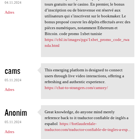
04.11.2024
tours gratuits sur le casino. En premier, le bonus
d’inscription ou de bienvenue est réservé aux
Adres
utilisateurs qui s’inscrivent sur le bookmaker. Le
bonus proposé couvre les dépôts effectués avec des
pièces numériques, notamment Ethereum et
Bitcoin. code promo 1xbet tunisie
https://cfsl.in/images/pgs/1xbet_promo_code_rwa
nda.html
cams
This emerging platform is designed to connect
This emerging platform is
users through live video interactions, offering a
05.11.2024
refreshing and authentic experience.
https://chat-to-strangers.com/camzey/
Adres
Anonim
Great knowledge, do anyone mind merely
Great knowledge, do anyone
reference back to it traductor confiable de inglés a
05.11.2024
español
https://fortlauderdale-
traductor.com/traductor-confiable-de-ingles-a-esp...
Adres