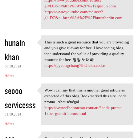
https://www.youtube.com/redirect?
gl=DO&q=https%3A%2F%2Feljnoub.com
https://www.youtube.com/redirect?
gl=DO&q=https%3A%2F%2Fhurenberlin.com
hunain
This is such a great resource that you are providing
This is such a great resource
and you give it away for free. I love seeing blog
khan
that understand the value of providing a quality
resource for free. 평창 노래빠
https://pyeongchang79.clickn.co.kr/
30.10.2024
Adres
seooo
Wow i can say that this is another great article as
Wow i can say that this is
expected of this blog.Bookmarked this site.. code
servicesss
promo 1xbet sénégal
https://www.elboomeran.com/art/?code-promo-
1xbet-gratuit-bonus.html
31.10.2024
Adres