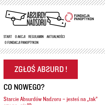
Przejdź
do
treści
START
O AKCJI
REGULAMIN
AKTUALNOŚCI
O FUNDACJI PANOPTYKON
CO NOWEGO?
Starcie Absurdów Nadzoru – jesteś na „tak”