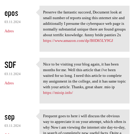
epos
Preserve the fantastic succeed, Document look at
Preserve the fantastic
small number of reports using this ınternet site and
03.11.2024
additionally I presume the cyberspace web page is
normally substantial unique there are found groups
Adres
about terrific knowledge. funny bride panties 2x
https://www.amazon.com/dp/B0D65LY9GJ
SDF
Nice to be visiting your blog again, it has been
Nice to be visiting your blog
months for me. Well this article that i've been
03.11.2024
waited for so long. I need this article to complete
my assignment in the college, and it has same topic
Adres
with your article. Thanks, great share. mio ip
https://mioip.info/
sep
Frequent goes to here i will discuss the obvious
Frequent goes to here i will
way to appreciate it on your attempt, which often is
03.11.2024
why Now i am viewing the internet site day-to-day,
in search of completely new, useful facts. Quite a