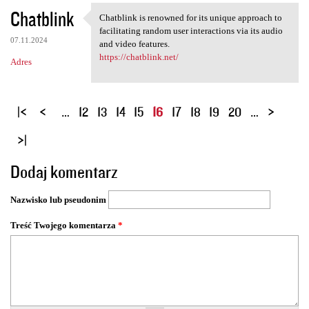
Chatblink
Chatblink is renowned for its unique approach to
Chatblink is renowned for its
facilitating random user interactions via its audio
07.11.2024
and video features.
https://chatblink.net/
Adres
S
…
12
13
14
15
16
17
18
19
20
…
t
r
o
Dodaj komentarz
n
y
Nazwisko lub pseudonim
Treść Twojego komentarza
*