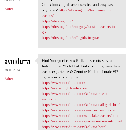
Quick booking, discreet service, and easy cash
Adres
payments!
https://dreamgal.in/locations/ponda-
escorts/
https://dreamgal.in/
https://dreamgal.in/category/russian-escorts-in-
goa/
https://dreamgal.in/call-girls-in-goa/
avnidutta
Find Your perfect sex Kolkata Escorts Service
Find Your perfect sex Kolkata
Independent Model Call Girls to arrange your best
28.10.2024
escort experience & Genuine Kolkata female VIP
agency makes complete
Adres
https://www.avnidutta.com/
https://www.nightlife4u.com
https://www.avnidutta.com/kolkata-russian-
escorts.html
https://www.avnidutta.com/kolkata-call-girls.html
https://www.avnidutta.com/newtown-escorts.html
https://www.avnidutta.com/salt-lake-escorts.html
https://www.avnidutta.com/park-street-escorts.html
https://www.avnidutta.com/kolkata-hotel-