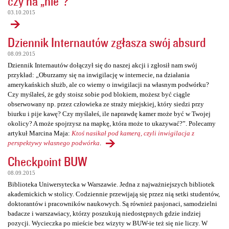
czy na „nie”?
03.10.2015
Dziennik Internautów zgłasza swój absurd
08.09.2015
Dziennik Internautów dołączył się do naszej akcji i zgłosił nam swój
przykład: „Oburzamy się na inwigilację w internecie, na działania
amerykańskich służb, ale co wiemy o inwigilacji na własnym podwórku?
Czy myślałeś, że gdy stoisz sobie pod blokiem, możesz być ciągle
obserwowany np. przez człowieka ze straży miejskiej, który siedzi przy
biurku i pije kawę? Czy myślałeś, ile naprawdę kamer może być w Twojej
okolicy? A może spojrzysz na mapkę, która może to ukazywać?”. Polecamy
artykuł Marcina Maja:
Ktoś nasikał pod kamerą, czyli inwigilacja z
perspektywy własnego podwórka
.
Checkpoint BUW
08.09.2015
Biblioteka Uniwersytecka w Warszawie. Jedna z najważniejszych bibliotek
akademickich w stolicy. Codziennie przewijają się przez nią setki studentów,
doktorantów i pracowników naukowych. Są również pasjonaci, samodzielni
badacze i warszawiacy, którzy poszukują niedostępnych gdzie indziej
pozycji. Wycieczka po mieście bez wizyty w BUW-ie też się nie liczy. W