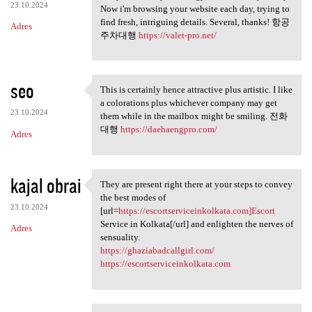
23.10.2024
Now i'm browsing your website each day, trying to
find fresh, intriguing details. Several, thanks! 항공
Adres
주차대행
https://valet-pro.net/
seo
This is certainly hence attractive plus artistic. I like
This is certainly hence
a colorations plus whichever company may get
23.10.2024
them while in the mailbox might be smiling. 전화
대행
https://daehaengpro.com/
Adres
kajal obrai
They are present right there at your steps to convey
They are present right there
the best modes of
23.10.2024
[url=
https://escortserviceinkolkata.com]Escort
Service in Kolkata[/url] and enlighten the nerves of
Adres
sensuality.
https://ghaziabadcallgirl.com/
https://escortserviceinkolkata.com