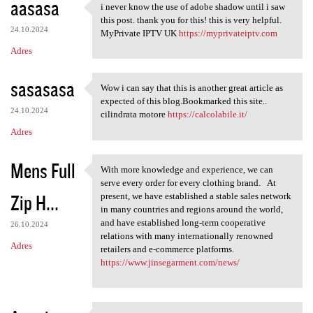
aasasa
i never know the use of adobe shadow until i saw
i never know the use of adobe
this post. thank you for this! this is very helpful.
24.10.2024
MyPrivate IPTV UK
https://myprivateiptv.com
Adres
sasasasa
Wow i can say that this is another great article as
Wow i can say that this is
expected of this blog.Bookmarked this site..
24.10.2024
cilindrata motore
https://calcolabile.it/
Adres
Mens Full
With more knowledge and experience, we can
With more knowledge and
serve every order for every clothing brand. At
Zip H...
present, we have established a stable sales network
in many countries and regions around the world,
and have established long-term cooperative
26.10.2024
relations with many internationally renowned
Adres
retailers and e-commerce platforms.
https://www.jinsegarment.com/news/