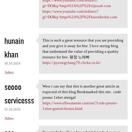
https://www.youtube.com/redirect?
gl=DO&q=https%3A%2F%2Feljnoub.com
https://www.youtube.com/redirect?
gl=DO&q=https%3A%2F%2Fhurenberlin.com
hunain
This is such a great resource that you are providing
This is such a great resource
and you give it away for free. I love seeing blog
khan
that understand the value of providing a quality
resource for free. 평창 노래빠
https://pyeongchang79.clickn.co.kr/
30.10.2024
Adres
seooo
Wow i can say that this is another great article as
Wow i can say that this is
expected of this blog.Bookmarked this site.. code
servicesss
promo 1xbet sénégal
https://www.elboomeran.com/art/?code-promo-
1xbet-gratuit-bonus.html
31.10.2024
Adres