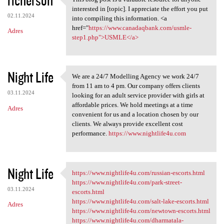
This blog post is a valuable
interested in [topic]. I appreciate the effort you put
02.11.2024
into compiling this information. <a
href="
https://www.canadaqbank.com/usmle-
Adres
step1.php">USMLE</a>
Night Life
We are a 24/7 Modelling Agency we work 24/7
We are a 24/7 Modelling
from 11 am to 4 pm. Our company offers clients
03.11.2024
looking for an adult service provider with girls at
affordable prices. We hold meetings at a time
Adres
convenient for us and a location chosen by our
clients. We always provide excellent cost
performance.
https://www.nightlife4u.com
Night Life
https://www.nightlife4u.com/russian-escorts.html
https://www.nightlife4u.com
https://www.nightlife4u.com/park-street-
03.11.2024
escorts.html
https://www.nightlife4u.com/salt-lake-escorts.html
Adres
https://www.nightlife4u.com/newtown-escorts.html
https://www.nightlife4u.com/dharmatala-