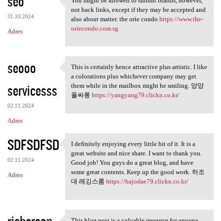
seo
You might be allowed to submit brands, however,
You might be allowed to
not back links, except if they may be accepted and
31.10.2024
also about matter. the orie condo
https://www.the-
oriecondo.com.sg
Adres
seooo
This is certainly hence attractive plus artistic. I like
This is certainly hence
a colorations plus whichever company may get
servicesss
them while in the mailbox might be smiling. 양양
풀싸롱
https://yangyang79.clickn.co.kr/
02.11.2024
Adres
SDFSDFSD
I definitely enjoying every little bit of it. It is a
I definitely enjoying every
great website and nice share. I want to thank you.
02.11.2024
Good job! You guys do a great blog, and have
some great contents. Keep up the good work. 하조
Adres
대 레깅스룸
https://hajodae79.clickn.co.kr/
richerson
This blog post is a valuable resource for anyone