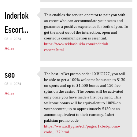
Inderlok
This enables the service operator to pair you with
This enables the service
an escort who can accommodate your tastes and
Escort...
guarantee a positive experience for both of you. To
get the most out of the interaction, open and
courteous communication is essential.
05.11.2024
https://www.rekhashukla.com/inderlok-
Adres
escorts.html
seo
The best 1xBet promo code: 1XBIG777, you will
The best 1xBet promo code:
be able to get a 100% welcome bonus up to $130
05.11.2024
on sports and up to $1,500 bonus and 150 free
spins on the casino. The bonus will be activated
Adres
only once you have made a first payment. This
welcome bonus will be equivalent to 100% on
your account, up to approximately $130 or an
amount equivalent to their currency. 1xbet
pakistan promo code
https://www.rcflyg.se/rcff/pages/1xbet-promo-
code_137.html