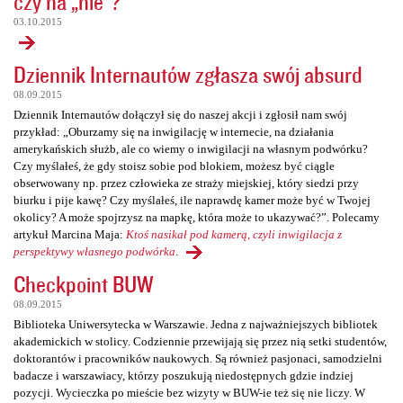
czy na „nie”?
03.10.2015
Dziennik Internautów zgłasza swój absurd
08.09.2015
Dziennik Internautów dołączył się do naszej akcji i zgłosił nam swój
przykład: „Oburzamy się na inwigilację w internecie, na działania
amerykańskich służb, ale co wiemy o inwigilacji na własnym podwórku?
Czy myślałeś, że gdy stoisz sobie pod blokiem, możesz być ciągle
obserwowany np. przez człowieka ze straży miejskiej, który siedzi przy
biurku i pije kawę? Czy myślałeś, ile naprawdę kamer może być w Twojej
okolicy? A może spojrzysz na mapkę, która może to ukazywać?”. Polecamy
artykuł Marcina Maja:
Ktoś nasikał pod kamerą, czyli inwigilacja z
perspektywy własnego podwórka
.
Checkpoint BUW
08.09.2015
Biblioteka Uniwersytecka w Warszawie. Jedna z najważniejszych bibliotek
akademickich w stolicy. Codziennie przewijają się przez nią setki studentów,
doktorantów i pracowników naukowych. Są również pasjonaci, samodzielni
badacze i warszawiacy, którzy poszukują niedostępnych gdzie indziej
pozycji. Wycieczka po mieście bez wizyty w BUW-ie też się nie liczy. W