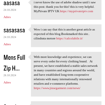
aasasa
i never know the use of adobe shadow until i saw
i never know the use of adobe
this post. thank you for this! this is very helpful.
24.10.2024
MyPrivate IPTV UK
https://myprivateiptv.com
Adres
sasasasa
Wow i can say that this is another great article as
Wow i can say that this is
expected of this blog.Bookmarked this site..
24.10.2024
cilindrata motore
https://calcolabile.it/
Adres
Mens Full
With more knowledge and experience, we can
With more knowledge and
serve every order for every clothing brand. At
Zip H...
present, we have established a stable sales network
in many countries and regions around the world,
and have established long-term cooperative
26.10.2024
relations with many internationally renowned
Adres
retailers and e-commerce platforms.
https://www.jinsegarment.com/news/