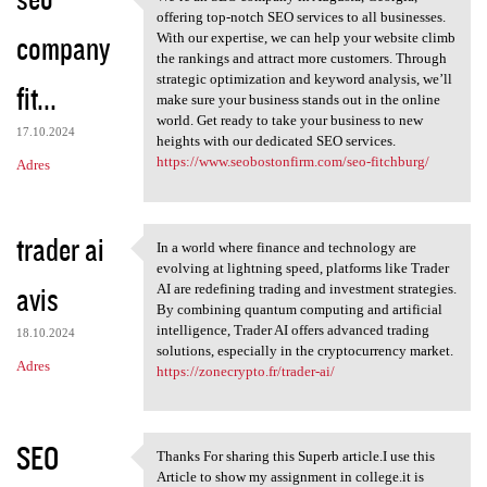
We’re an SEO company in
o
offering top-notch SEO services to all businesses.
company
m
With our expertise, we can help your website climb
the rankings and attract more customers. Through
e
strategic optimization and keyword analysis, we’ll
fit...
n
make sure your business stands out in the online
world. Get ready to take your business to new
t
17.10.2024
heights with our dedicated SEO services.
a
https://www.seobostonfirm.com/seo-fitchburg/
Adres
r
z
trader ai
In a world where finance and technology are
e
In a world where finance and
evolving at lightning speed, platforms like Trader
avis
AI are redefining trading and investment strategies.
By combining quantum computing and artificial
intelligence, Trader AI offers advanced trading
18.10.2024
solutions, especially in the cryptocurrency market.
Adres
https://zonecrypto.fr/trader-ai/
SEO
Thanks For sharing this Superb article.I use this
Thanks For sharing this
Article to show my assignment in college.it is