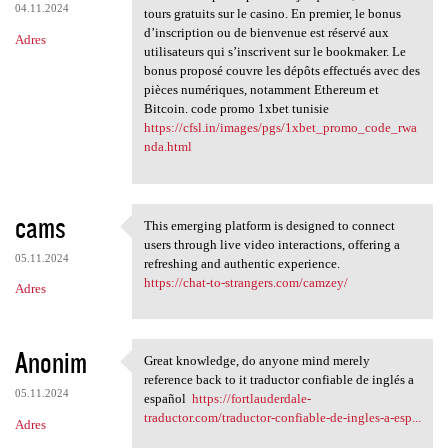
04.11.2024
tours gratuits sur le casino. En premier, le bonus
d’inscription ou de bienvenue est réservé aux
Adres
utilisateurs qui s’inscrivent sur le bookmaker. Le
bonus proposé couvre les dépôts effectués avec des
pièces numériques, notamment Ethereum et
Bitcoin. code promo 1xbet tunisie
https://cfsl.in/images/pgs/1xbet_promo_code_rwa
nda.html
cams
This emerging platform is designed to connect
This emerging platform is
users through live video interactions, offering a
05.11.2024
refreshing and authentic experience.
https://chat-to-strangers.com/camzey/
Adres
Anonim
Great knowledge, do anyone mind merely
Great knowledge, do anyone
reference back to it traductor confiable de inglés a
05.11.2024
español
https://fortlauderdale-
traductor.com/traductor-confiable-de-ingles-a-esp...
Adres