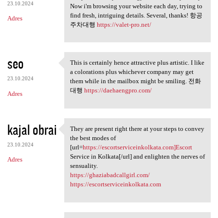
23.10.2024
Now i'm browsing your website each day, trying to
find fresh, intriguing details. Several, thanks! 항공
Adres
주차대행
https://valet-pro.net/
seo
This is certainly hence attractive plus artistic. I like
This is certainly hence
a colorations plus whichever company may get
23.10.2024
them while in the mailbox might be smiling. 전화
대행
https://daehaengpro.com/
Adres
kajal obrai
They are present right there at your steps to convey
They are present right there
the best modes of
23.10.2024
[url=
https://escortserviceinkolkata.com]Escort
Service in Kolkata[/url] and enlighten the nerves of
Adres
sensuality.
https://ghaziabadcallgirl.com/
https://escortserviceinkolkata.com