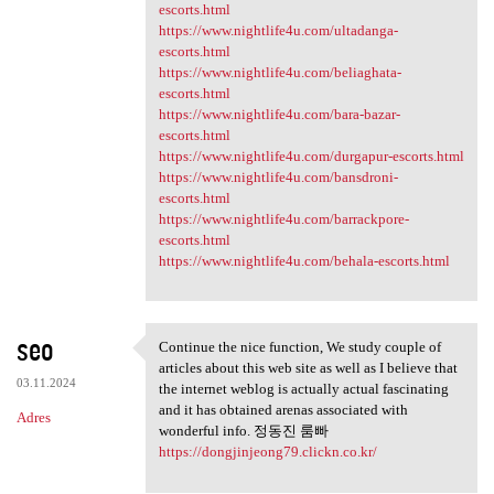
escorts.html
https://www.nightlife4u.com/ultadanga-
escorts.html
https://www.nightlife4u.com/beliaghata-
escorts.html
https://www.nightlife4u.com/bara-bazar-
escorts.html
https://www.nightlife4u.com/durgapur-escorts.html
https://www.nightlife4u.com/bansdroni-
escorts.html
https://www.nightlife4u.com/barrackpore-
escorts.html
https://www.nightlife4u.com/behala-escorts.html
seo
Continue the nice function, We study couple of
Continue the nice function,
articles about this web site as well as I believe that
03.11.2024
the internet weblog is actually actual fascinating
and it has obtained arenas associated with
Adres
wonderful info. 정동진 룸빠
https://dongjinjeong79.clickn.co.kr/