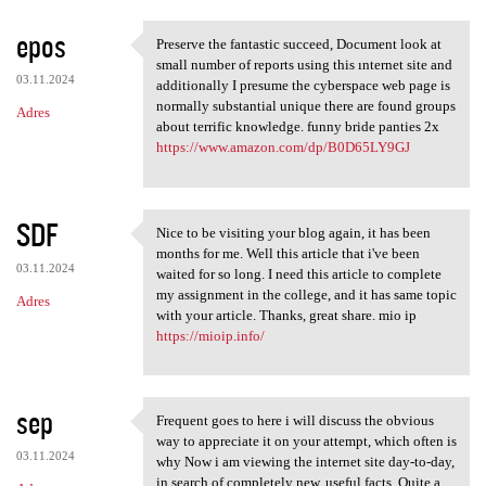
epos
Preserve the fantastic succeed, Document look at
Preserve the fantastic
small number of reports using this ınternet site and
03.11.2024
additionally I presume the cyberspace web page is
normally substantial unique there are found groups
Adres
about terrific knowledge. funny bride panties 2x
https://www.amazon.com/dp/B0D65LY9GJ
SDF
Nice to be visiting your blog again, it has been
Nice to be visiting your blog
months for me. Well this article that i've been
03.11.2024
waited for so long. I need this article to complete
my assignment in the college, and it has same topic
Adres
with your article. Thanks, great share. mio ip
https://mioip.info/
sep
Frequent goes to here i will discuss the obvious
Frequent goes to here i will
way to appreciate it on your attempt, which often is
03.11.2024
why Now i am viewing the internet site day-to-day,
in search of completely new, useful facts. Quite a