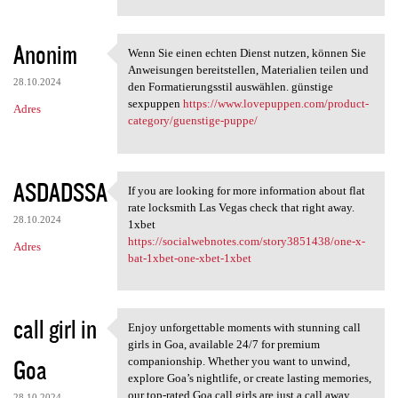
Anonim
Wenn Sie einen echten Dienst nutzen, können Sie
Wenn Sie einen echten Dienst
Anweisungen bereitstellen, Materialien teilen und
28.10.2024
den Formatierungsstil auswählen. günstige
sexpuppen
https://www.lovepuppen.com/product-
Adres
category/guenstige-puppe/
ASDADSSA
If you are looking for more information about flat
If you are looking for more
rate locksmith Las Vegas check that right away.
28.10.2024
1xbet
https://socialwebnotes.com/story3851438/one-x-
Adres
bat-1xbet-one-xbet-1xbet
call girl in
Enjoy unforgettable moments with stunning call
Enjoy unforgettable moments
girls in Goa, available 24/7 for premium
Goa
companionship. Whether you want to unwind,
explore Goa’s nightlife, or create lasting memories,
our top-rated Goa call girls are just a call away.
28.10.2024