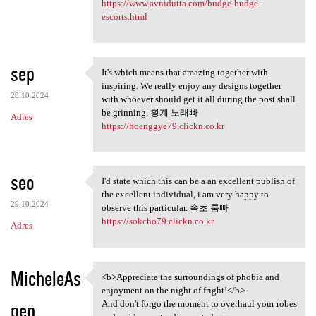
https://www.avnidutta.com/budge-budge-
escorts.html
sep
It's which means that amazing together with
It's which means that amazing
inspiring. We really enjoy any designs together
28.10.2024
with whoever should get it all during the post shall
be grinning. 횡계 노래빠
Adres
https://hoenggye79.clickn.co.kr
seo
I'd state which this can be a an excellent publish of
I'd state which this can be a
the excellent individual, i am very happy to
29.10.2024
observe this particular. 속초 룸빠
https://sokcho79.clickn.co.kr
Adres
MicheleAs
<b>Appreciate the surroundings of phobia and
<b>Appreciate the
enjoyment on the night of fright!</b>
pen
And don't forgo the moment to overhaul your robes