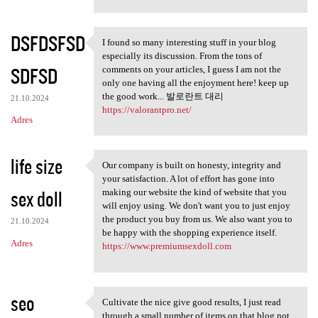
DSFDSFSD
I found so many interesting stuff in your blog
I found so many interesting
especially its discussion. From the tons of
SDFSD
comments on your articles, I guess I am not the
only one having all the enjoyment here! keep up
the good work... 발로란트 대리
21.10.2024
https://valorantpro.net/
Adres
life size
Our company is built on honesty, integrity and
Our company is built on
your satisfaction. A lot of effort has gone into
sex doll
making our website the kind of website that you
will enjoy using. We don't want you to just enjoy
the product you buy from us. We also want you to
21.10.2024
be happy with the shopping experience itself.
Adres
https://www.premiumsexdoll.com
seo
Cultivate the nice give good results, I just read
Cultivate the nice give good
through a small number of items on that blog not