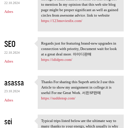
22.10.2024
to mention In my opinion that this web site blog
page might be proper significant as well as gained
Adres
circles from awesome advice. link to website
https://123moviesfix.com/
SEO
Regards just for featuring brand-new upgrades in
Regards just for featuring
connection with priority, Document wait for look
22.10.2024
at a great deal more. 아이디판매
https://ididpro.com/
Adres
asassa
Thanks For sharing this Superb article.I use this
Thanks For sharing this
Article to show my assignment in college.it is
23.10.2024
useful For me Great Work. 서든SP판매
https://suddensp.com/
Adres
sei
Typical trips listed below are the ultimate way to
Typical trips listed below
many thanks to your energy, which usually is why