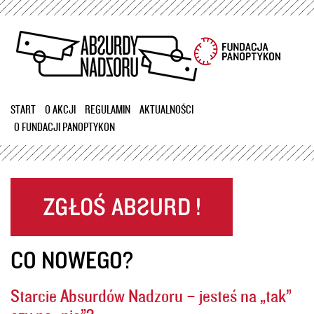
Przejdź
do
treści
START
O AKCJI
REGULAMIN
AKTUALNOŚCI
O FUNDACJI PANOPTYKON
CO NOWEGO?
Starcie Absurdów Nadzoru – jesteś na „tak”