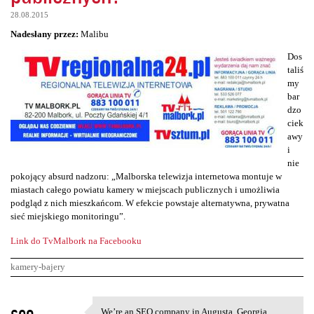
28.08.2015
Nadesłany przez:
Malibu
Dos
taliś
my
bar
dzo
ciek
awy
i
nie
pokojący absurd nadzoru: „Malborska telewizja internetowa montuje w
miastach całego powiatu kamery w miejscach publicznych i umożliwia
podgląd z nich mieszkańcom. W efekcie powstaje alternatywna, prywatna
sieć miejskiego monitoringu”.
Link do TvMalbork na Facebooku
kamery-bajery
K
seo
We’re an SEO company in Augusta, Georgia,