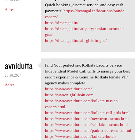
Quick booking, discreet service, and easy cash
Adres
payments!
https://dreamgal.in/locations/ponda-
escorts/
https://dreamgal.in/
https://dreamgal.in/category/russian-escorts-in-
goa/
https://dreamgal.in/call-girls-in-goa/
avnidutta
Find Your perfect sex Kolkata Escorts Service
Find Your perfect sex Kolkata
Independent Model Call Girls to arrange your best
28.10.2024
escort experience & Genuine Kolkata female VIP
agency makes complete
Adres
https://www.avnidutta.com/
https://www.nightlife4u.com
https://www.avnidutta.com/kolkata-russian-
escorts.html
https://www.avnidutta.com/kolkata-call-girls.html
https://www.avnidutta.com/newtown-escorts.html
https://www.avnidutta.com/salt-lake-escorts.html
https://www.avnidutta.com/park-street-escorts.html
https://www.avnidutta.com/kolkata-hotel-