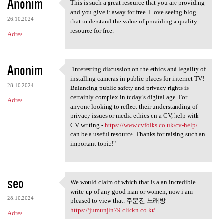
Anonim
This is such a great resource that you are providing
This is such a great resource
and you give it away for free. I love seeing blog
26.10.2024
that understand the value of providing a quality
resource for free.
Adres
Anonim
"Interesting discussion on the ethics and legality of
"Interesting discussion on
installing cameras in public places for internet TV!
28.10.2024
Balancing public safety and privacy rights is
certainly complex in today’s digital age. For
Adres
anyone looking to reflect their understanding of
privacy issues or media ethics on a CV, help with
CV writing -
https://www.cvfolks.co.uk/cv-help/
can be a useful resource. Thanks for raising such an
important topic!"
seo
We would claim of which that is a an incredible
We would claim of which that
write-up of any good man or women, now i am
28.10.2024
pleased to view that. 주문진 노래방
https://jumunjin79.clickn.co.kr/
Adres