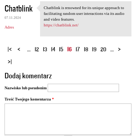
Chatblink
Chatblink is renowned for its unique approach to
Chatblink is renowned for its
facilitating random user interactions via its audio
07.11.2024
and video features.
https://chatblink.net/
Adres
S
…
12
13
14
15
16
17
18
19
20
…
t
r
o
Dodaj komentarz
n
y
Nazwisko lub pseudonim
Treść Twojego komentarza
*