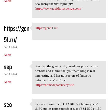
Adres
few, many thanks! rapid iptv
https://www.rapidiptvsverige.com/
https://gen
https://gen51.ru/
https://gen51.ru/
51.ru/
04.11.2024
Adres
sep
Keep up the great work, I read few posts on this
Keep up the great work, I
website and I think that your web blog is real
04.11.2024
interesting and has got sectors of fantastic
information. Visit Now
Adres
https://homedepotsurvey.site
seo
Le code promo 1xBet: 1XBIG777 bonus jusqu'à
Le code promo 1xBet: 1XBIG777
$130 sur les paris sportifs et jusqu'à $1,500 et 150