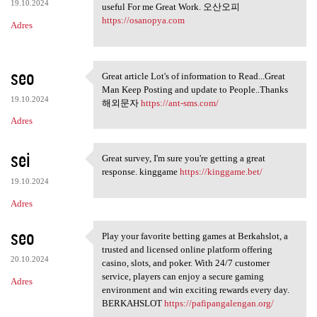
19.10.2024
useful For me Great Work. 오산오피
https://osanopya.com
Adres
seo
Great article Lot's of information to Read...Great
Great article Lot's of
Man Keep Posting and update to People..Thanks
19.10.2024
해외문자
https://ant-sms.com/
Adres
sei
Great survey, I'm sure you're getting a great
Great survey, I'm sure you're
response. kinggame
https://kinggame.bet/
19.10.2024
Adres
seo
Play your favorite betting games at Berkahslot, a
Play your favorite betting
trusted and licensed online platform offering
20.10.2024
casino, slots, and poker. With 24/7 customer
service, players can enjoy a secure gaming
Adres
environment and win exciting rewards every day.
BERKAHSLOT
https://pafipangalengan.org/