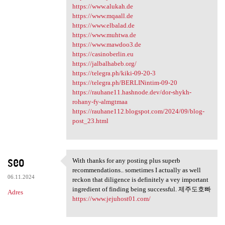
https://www.alukah.de
https://www.mqaall.de
https://www.elbalad.de
https://www.muhtwa.de
https://www.mawdoo3.de
https://casinoberlin.eu
https://jalbalhabeb.org/
https://telegra.ph/kiki-09-20-3
https://telegra.ph/BERLINintim-09-20
https://rauhane11.hashnode.dev/dor-shykh-
rohany-fy-almgtmaa
https://rauhane112.blogspot.com/2024/09/blog-
post_23.html
seo
With thanks for any posting plus superb
With thanks for any posting
recommendations.. sometimes I actually as well
06.11.2024
reckon that diligence is definitely a vey important
ingredient of finding being successful. 제주도호빠
Adres
https://www.jejuhost01.com/