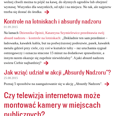
wolnej chwili można tu pójść na kawę, do słynnych ogrodów lub obejrzeć
wystawę. Wszystko dla wszystkich, od ręki i na miejscu. No tak, ale najpierw
trzeba się dostać do środka.
Kontrole na lotniskach i absurdy nadzoru
01.09.2015
Na łamach
Dziennika Opinii, Katarzyna Szymielewicz przedstawia swój
absurd nadzoru – kontrole na lotniskach
: „Dokładnie ten sam przedmiot –
ładowarka, kawałek kabla, but na podwyższonej podeszwie, pasek, kawałek
metalu gdzieś przy ciele, czy coś w kształcie tuby – raz uruchamia sygnał
ostrzegawczy i oznacza stracone 15 minut na dodatkowe sprawdzenie, a
innym razem okazuje się zupełnie niewidzialny”. A jaki absurd nadzoru
uwiera Ciebie najbardziej?
Jak wziąć udział w akcji „Absurdy Nadzoru"?
25.08.2015
Poznaj 5 sposobów na zaangażowanie się w akcję „Absurdy Nadzoru".
Czy telewizja internetowa może
montować kamery w miejscach
publicznych?