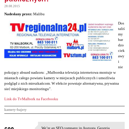
28.08.2015
Nadesłany przez:
Malibu
Dos
taliś
my
bar
dzo
ciek
awy
i
nie
pokojący absurd nadzoru: „Malborska telewizja internetowa montuje w
miastach całego powiatu kamery w miejscach publicznych i umożliwia
podgląd z nich mieszkańcom. W efekcie powstaje alternatywna, prywatna
sieć miejskiego monitoringu”.
Link do TvMalbork na Facebooku
kamery-bajery
K
seo
We’re an SEO company in Augusta, Georgia,