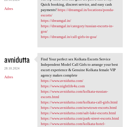
Quick booking, discreet service, and easy cash
Adres
payments!
https://dreamgal.in/locations/ponda-
escorts/
https://dreamgal.in/
https://dreamgal.in/category/russian-escorts-in-
goa/
https://dreamgal.in/call-girls-in-goa/
avnidutta
Find Your perfect sex Kolkata Escorts Service
Find Your perfect sex Kolkata
Independent Model Call Girls to arrange your best
28.10.2024
escort experience & Genuine Kolkata female VIP
agency makes complete
Adres
https://www.avnidutta.com/
https://www.nightlife4u.com
https://www.avnidutta.com/kolkata-russian-
escorts.html
https://www.avnidutta.com/kolkata-call-girls.html
https://www.avnidutta.com/newtown-escorts.html
https://www.avnidutta.com/salt-lake-escorts.html
https://www.avnidutta.com/park-street-escorts.html
https://www.avnidutta.com/kolkata-hotel-