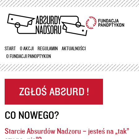
Przejdź
do
treści
START
O AKCJI
REGULAMIN
AKTUALNOŚCI
O FUNDACJI PANOPTYKON
CO NOWEGO?
Starcie Absurdów Nadzoru – jesteś na „tak”