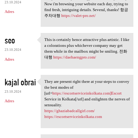
23.10.2024
Now i'm browsing your website each day, trying to
find fresh, intriguing details. Several, thanks! 항공
Adres
주차대행
https://valet-pro.net/
seo
This is certainly hence attractive plus artistic. I like
This is certainly hence
a colorations plus whichever company may get
23.10.2024
them while in the mailbox might be smiling. 전화
대행
https://daehaengpro.com/
Adres
kajal obrai
They are present right there at your steps to convey
They are present right there
the best modes of
23.10.2024
[url=
https://escortserviceinkolkata.com]Escort
Service in Kolkata[/url] and enlighten the nerves of
Adres
sensuality.
https://ghaziabadcallgirl.com/
https://escortserviceinkolkata.com