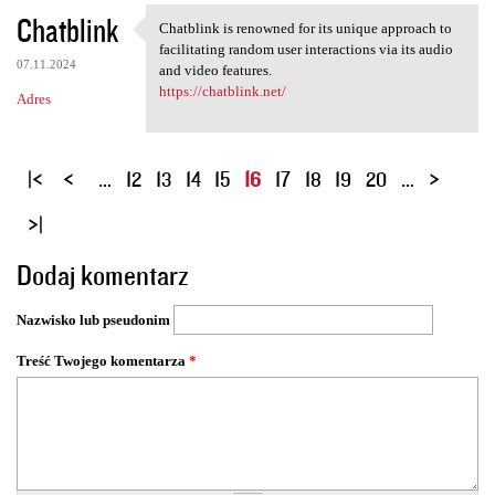
Chatblink
Chatblink is renowned for its unique approach to
Chatblink is renowned for its
facilitating random user interactions via its audio
07.11.2024
and video features.
https://chatblink.net/
Adres
S
…
12
13
14
15
16
17
18
19
20
…
t
r
o
Dodaj komentarz
n
y
Nazwisko lub pseudonim
Treść Twojego komentarza
*