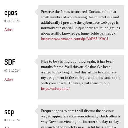
epos
Preserve the fantastic succeed, Document look at
Preserve the fantastic
small number of reports using this ınternet site and
03.11.2024
additionally I presume the cyberspace web page is
normally substantial unique there are found groups
Adres
about terrific knowledge. funny bride panties 2x
https://www.amazon.com/dp/B0D65LY9GJ
SDF
Nice to be visiting your blog again, it has been
Nice to be visiting your blog
months for me. Well this article that i've been
03.11.2024
waited for so long. I need this article to complete
my assignment in the college, and it has same topic
Adres
with your article. Thanks, great share. mio ip
https://mioip.info/
sep
Frequent goes to here i will discuss the obvious
Frequent goes to here i will
way to appreciate it on your attempt, which often is
03.11.2024
why Now i am viewing the internet site day-to-day,
in search of completely new, useful facts. Quite a