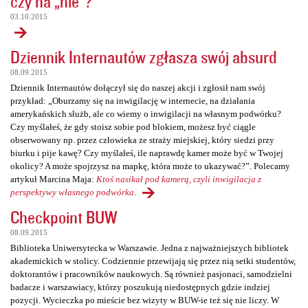
czy na „nie”?
03.10.2015
Dziennik Internautów zgłasza swój absurd
08.09.2015
Dziennik Internautów dołączył się do naszej akcji i zgłosił nam swój
przykład: „Oburzamy się na inwigilację w internecie, na działania
amerykańskich służb, ale co wiemy o inwigilacji na własnym podwórku?
Czy myślałeś, że gdy stoisz sobie pod blokiem, możesz być ciągle
obserwowany np. przez człowieka ze straży miejskiej, który siedzi przy
biurku i pije kawę? Czy myślałeś, ile naprawdę kamer może być w Twojej
okolicy? A może spojrzysz na mapkę, która może to ukazywać?”. Polecamy
artykuł Marcina Maja:
Ktoś nasikał pod kamerą, czyli inwigilacja z
perspektywy własnego podwórka
.
Checkpoint BUW
08.09.2015
Biblioteka Uniwersytecka w Warszawie. Jedna z najważniejszych bibliotek
akademickich w stolicy. Codziennie przewijają się przez nią setki studentów,
doktorantów i pracowników naukowych. Są również pasjonaci, samodzielni
badacze i warszawiacy, którzy poszukują niedostępnych gdzie indziej
pozycji. Wycieczka po mieście bez wizyty w BUW-ie też się nie liczy. W