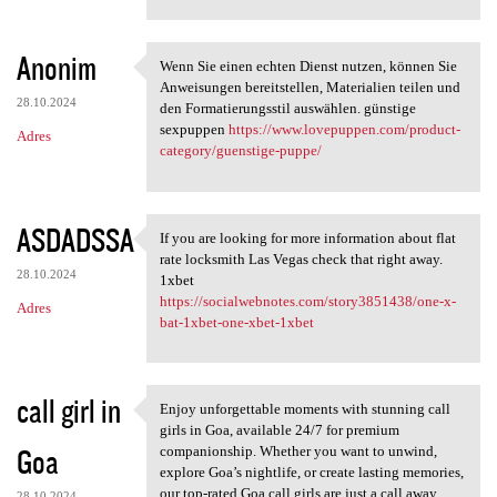
Anonim
Wenn Sie einen echten Dienst nutzen, können Sie
Wenn Sie einen echten Dienst
Anweisungen bereitstellen, Materialien teilen und
28.10.2024
den Formatierungsstil auswählen. günstige
sexpuppen
https://www.lovepuppen.com/product-
Adres
category/guenstige-puppe/
ASDADSSA
If you are looking for more information about flat
If you are looking for more
rate locksmith Las Vegas check that right away.
28.10.2024
1xbet
https://socialwebnotes.com/story3851438/one-x-
Adres
bat-1xbet-one-xbet-1xbet
call girl in
Enjoy unforgettable moments with stunning call
Enjoy unforgettable moments
girls in Goa, available 24/7 for premium
Goa
companionship. Whether you want to unwind,
explore Goa’s nightlife, or create lasting memories,
our top-rated Goa call girls are just a call away.
28.10.2024