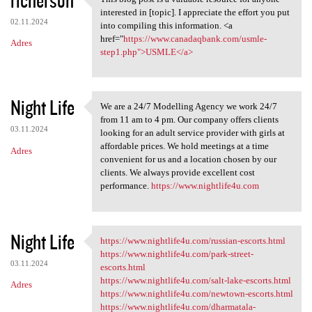
This blog post is a valuable
interested in [topic]. I appreciate the effort you put
02.11.2024
into compiling this information. <a
href="
https://www.canadaqbank.com/usmle-
Adres
step1.php">USMLE</a>
Night Life
We are a 24/7 Modelling Agency we work 24/7
We are a 24/7 Modelling
from 11 am to 4 pm. Our company offers clients
03.11.2024
looking for an adult service provider with girls at
affordable prices. We hold meetings at a time
Adres
convenient for us and a location chosen by our
clients. We always provide excellent cost
performance.
https://www.nightlife4u.com
Night Life
https://www.nightlife4u.com/russian-escorts.html
https://www.nightlife4u.com
https://www.nightlife4u.com/park-street-
03.11.2024
escorts.html
https://www.nightlife4u.com/salt-lake-escorts.html
Adres
https://www.nightlife4u.com/newtown-escorts.html
https://www.nightlife4u.com/dharmatala-