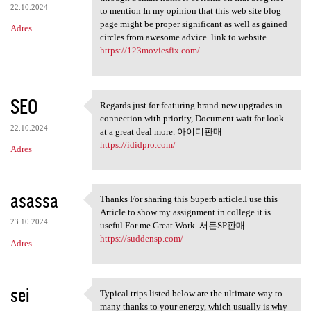
22.10.2024
to mention In my opinion that this web site blog
page might be proper significant as well as gained
Adres
circles from awesome advice. link to website
https://123moviesfix.com/
SEO
Regards just for featuring brand-new upgrades in
Regards just for featuring
connection with priority, Document wait for look
22.10.2024
at a great deal more. 아이디판매
https://ididpro.com/
Adres
asassa
Thanks For sharing this Superb article.I use this
Thanks For sharing this
Article to show my assignment in college.it is
23.10.2024
useful For me Great Work. 서든SP판매
https://suddensp.com/
Adres
sei
Typical trips listed below are the ultimate way to
Typical trips listed below
many thanks to your energy, which usually is why