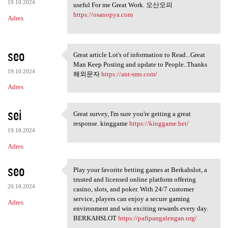
19.10.2024
useful For me Great Work. 오산오피
https://osanopya.com
Adres
seo
Great article Lot's of information to Read...Great
Great article Lot's of
Man Keep Posting and update to People..Thanks
19.10.2024
해외문자
https://ant-sms.com/
Adres
sei
Great survey, I'm sure you're getting a great
Great survey, I'm sure you're
response. kinggame
https://kinggame.bet/
19.10.2024
Adres
seo
Play your favorite betting games at Berkahslot, a
Play your favorite betting
trusted and licensed online platform offering
20.10.2024
casino, slots, and poker. With 24/7 customer
service, players can enjoy a secure gaming
Adres
environment and win exciting rewards every day.
BERKAHSLOT
https://pafipangalengan.org/