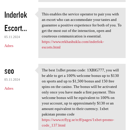
Inderlok
This enables the service operator to pair you with
This enables the service
an escort who can accommodate your tastes and
Escort...
guarantee a positive experience for both of you. To
get the most out of the interaction, open and
courteous communication is essential.
05.11.2024
https://www.rekhashukla.com/inderlok-
Adres
escorts.html
seo
The best 1xBet promo code: 1XBIG777, you will
The best 1xBet promo code:
be able to get a 100% welcome bonus up to $130
05.11.2024
on sports and up to $1,500 bonus and 150 free
spins on the casino. The bonus will be activated
Adres
only once you have made a first payment. This
welcome bonus will be equivalent to 100% on
your account, up to approximately $130 or an
amount equivalent to their currency. 1xbet
pakistan promo code
https://www.rcflyg.se/rcff/pages/1xbet-promo-
code_137.html