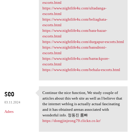
escorts.html
https://www.nightlife4u.com/ultadanga-
escorts.html
https://www.nightlife4u.com/beliaghata-
escorts.html
https://www.nightlife4u.com/bara-bazar-
escorts.html
https://www.nightlife4u.com/durgapur-escorts.html
https://www.nightlife4u.com/bansdroni-
escorts.html
https://www.nightlife4u.com/barrackpore-
escorts.html
https://www.nightlife4u.com/behala-escorts.html
seo
Continue the nice function, We study couple of
Continue the nice function,
articles about this web site as well as I believe that
03.11.2024
the internet weblog is actually actual fascinating
and it has obtained arenas associated with
Adres
wonderful info. 정동진 룸빠
https://dongjinjeong79.clickn.co.kr/