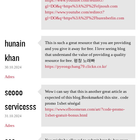
https://www.youtube.com/redirect?
gl=DO&q=https%3A%2F%2Feljnoub.com
https://www.youtube.com/redirect?
gl=DO&q=https%3A%2F%2Fhurenberlin.com
hunain
This is such a great resource that you are providing
This is such a great resource
and you give it away for free. I love seeing blog
khan
that understand the value of providing a quality
resource for free. 평창 노래빠
https://pyeongchang79.clickn.co.kr/
30.10.2024
Adres
seooo
Wow i can say that this is another great article as
Wow i can say that this is
expected of this blog.Bookmarked this site.. code
servicesss
promo 1xbet sénégal
https://www.elboomeran.com/art/?code-promo-
1xbet-gratuit-bonus.html
31.10.2024
Adres