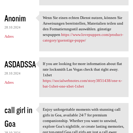
Anonim
Wenn Sie einen echten Dienst nutzen, können Sie
Wenn Sie einen echten Dienst
Anweisungen bereitstellen, Materialien teilen und
28.10.2024
den Formatierungsstil auswählen. günstige
sexpuppen
https://www.lovepuppen.com/product-
Adres
category/guenstige-puppe/
ASDADSSA
If you are looking for more information about flat
If you are looking for more
rate locksmith Las Vegas check that right away.
28.10.2024
1xbet
https://socialwebnotes.com/story3851438/one-x-
Adres
bat-1xbet-one-xbet-1xbet
call girl in
Enjoy unforgettable moments with stunning call
Enjoy unforgettable moments
girls in Goa, available 24/7 for premium
Goa
companionship. Whether you want to unwind,
explore Goa’s nightlife, or create lasting memories,
our top-rated Goa call girls are just a call away.
28.10.2024