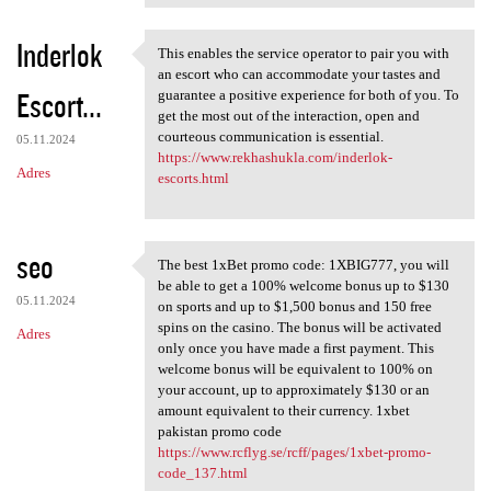
Inderlok
This enables the service operator to pair you with
This enables the service
an escort who can accommodate your tastes and
Escort...
guarantee a positive experience for both of you. To
get the most out of the interaction, open and
courteous communication is essential.
05.11.2024
https://www.rekhashukla.com/inderlok-
Adres
escorts.html
seo
The best 1xBet promo code: 1XBIG777, you will
The best 1xBet promo code:
be able to get a 100% welcome bonus up to $130
05.11.2024
on sports and up to $1,500 bonus and 150 free
spins on the casino. The bonus will be activated
Adres
only once you have made a first payment. This
welcome bonus will be equivalent to 100% on
your account, up to approximately $130 or an
amount equivalent to their currency. 1xbet
pakistan promo code
https://www.rcflyg.se/rcff/pages/1xbet-promo-
code_137.html