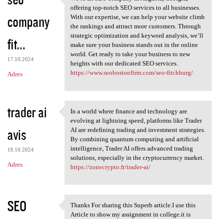
We’re an SEO company in
o
offering top-notch SEO services to all businesses.
company
m
With our expertise, we can help your website climb
the rankings and attract more customers. Through
e
strategic optimization and keyword analysis, we’ll
fit...
n
make sure your business stands out in the online
world. Get ready to take your business to new
t
17.10.2024
heights with our dedicated SEO services.
a
https://www.seobostonfirm.com/seo-fitchburg/
Adres
r
z
trader ai
In a world where finance and technology are
e
In a world where finance and
evolving at lightning speed, platforms like Trader
avis
AI are redefining trading and investment strategies.
By combining quantum computing and artificial
intelligence, Trader AI offers advanced trading
18.10.2024
solutions, especially in the cryptocurrency market.
Adres
https://zonecrypto.fr/trader-ai/
SEO
Thanks For sharing this Superb article.I use this
Thanks For sharing this
Article to show my assignment in college.it is