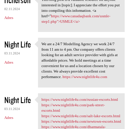
This blog post is a valuable
interested in [topic]. I appreciate the effort you put
02.11.2024
into compiling this information. <a
href="
https://www.canadaqbank.com/usmle-
Adres
step1.php">USMLE</a>
Night Life
We are a 24/7 Modelling Agency we work 24/7
We are a 24/7 Modelling
from 11 am to 4 pm. Our company offers clients
03.11.2024
looking for an adult service provider with girls at
affordable prices. We hold meetings at a time
Adres
convenient for us and a location chosen by our
clients. We always provide excellent cost
performance.
https://www.nightlife4u.com
Night Life
https://www.nightlife4u.com/russian-escorts.html
https://www.nightlife4u.com
https://www.nightlife4u.com/park-street-
03.11.2024
escorts.html
https://www.nightlife4u.com/salt-lake-escorts.html
Adres
https://www.nightlife4u.com/newtown-escorts.html
https://www.nightlife4u.com/dharmatala-