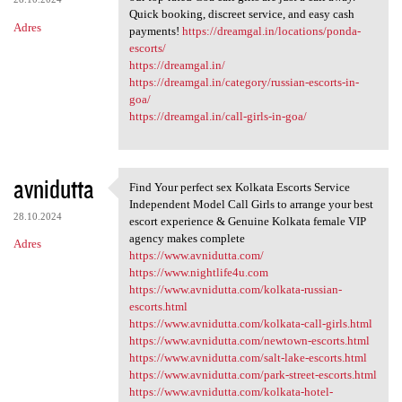
Quick booking, discreet service, and easy cash
Adres
payments!
https://dreamgal.in/locations/ponda-
escorts/
https://dreamgal.in/
https://dreamgal.in/category/russian-escorts-in-
goa/
https://dreamgal.in/call-girls-in-goa/
avnidutta
Find Your perfect sex Kolkata Escorts Service
Find Your perfect sex Kolkata
Independent Model Call Girls to arrange your best
28.10.2024
escort experience & Genuine Kolkata female VIP
agency makes complete
Adres
https://www.avnidutta.com/
https://www.nightlife4u.com
https://www.avnidutta.com/kolkata-russian-
escorts.html
https://www.avnidutta.com/kolkata-call-girls.html
https://www.avnidutta.com/newtown-escorts.html
https://www.avnidutta.com/salt-lake-escorts.html
https://www.avnidutta.com/park-street-escorts.html
https://www.avnidutta.com/kolkata-hotel-