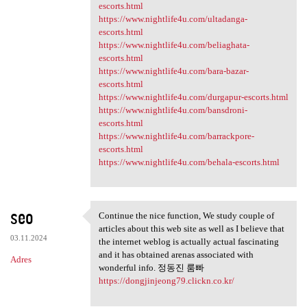
escorts.html
https://www.nightlife4u.com/ultadanga-
escorts.html
https://www.nightlife4u.com/beliaghata-
escorts.html
https://www.nightlife4u.com/bara-bazar-
escorts.html
https://www.nightlife4u.com/durgapur-escorts.html
https://www.nightlife4u.com/bansdroni-
escorts.html
https://www.nightlife4u.com/barrackpore-
escorts.html
https://www.nightlife4u.com/behala-escorts.html
seo
Continue the nice function, We study couple of
Continue the nice function,
articles about this web site as well as I believe that
03.11.2024
the internet weblog is actually actual fascinating
and it has obtained arenas associated with
Adres
wonderful info. 정동진 룸빠
https://dongjinjeong79.clickn.co.kr/