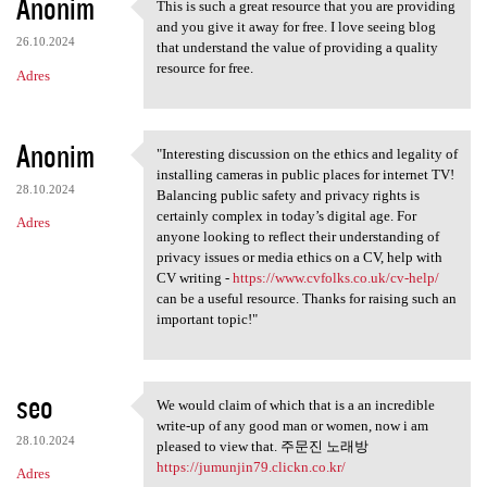
Anonim
This is such a great resource that you are providing
This is such a great resource
and you give it away for free. I love seeing blog
26.10.2024
that understand the value of providing a quality
resource for free.
Adres
Anonim
"Interesting discussion on the ethics and legality of
"Interesting discussion on
installing cameras in public places for internet TV!
28.10.2024
Balancing public safety and privacy rights is
certainly complex in today’s digital age. For
Adres
anyone looking to reflect their understanding of
privacy issues or media ethics on a CV, help with
CV writing -
https://www.cvfolks.co.uk/cv-help/
can be a useful resource. Thanks for raising such an
important topic!"
seo
We would claim of which that is a an incredible
We would claim of which that
write-up of any good man or women, now i am
28.10.2024
pleased to view that. 주문진 노래방
https://jumunjin79.clickn.co.kr/
Adres