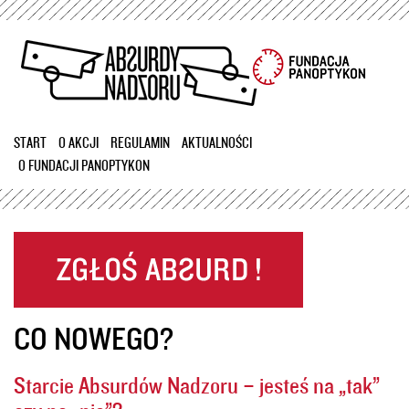
Przejdź
do
treści
START
O AKCJI
REGULAMIN
AKTUALNOŚCI
O FUNDACJI PANOPTYKON
CO NOWEGO?
Starcie Absurdów Nadzoru – jesteś na „tak”