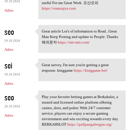
19.10.2024
useful For me Great Work. 오산오피
https://osanopya.com
Adres
seo
Great article Lot's of information to Read...Great
Great article Lot's of
Man Keep Posting and update to People..Thanks
19.10.2024
해외문자
https://ant-sms.com/
Adres
sei
Great survey, I'm sure you're getting a great
Great survey, I'm sure you're
response. kinggame
https://kinggame.bet/
19.10.2024
Adres
seo
Play your favorite betting games at Berkahslot, a
Play your favorite betting
trusted and licensed online platform offering
20.10.2024
casino, slots, and poker. With 24/7 customer
service, players can enjoy a secure gaming
Adres
environment and win exciting rewards every day.
BERKAHSLOT
https://pafipangalengan.org/