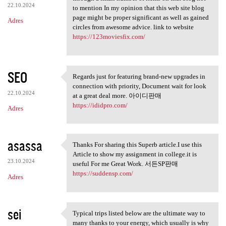
22.10.2024
to mention In my opinion that this web site blog
page might be proper significant as well as gained
Adres
circles from awesome advice. link to website
https://123moviesfix.com/
SEO
Regards just for featuring brand-new upgrades in
Regards just for featuring
connection with priority, Document wait for look
22.10.2024
at a great deal more. 아이디판매
https://ididpro.com/
Adres
asassa
Thanks For sharing this Superb article.I use this
Thanks For sharing this
Article to show my assignment in college.it is
23.10.2024
useful For me Great Work. 서든SP판매
https://suddensp.com/
Adres
sei
Typical trips listed below are the ultimate way to
Typical trips listed below
many thanks to your energy, which usually is why