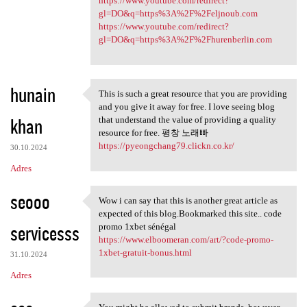
https://www.youtube.com/redirect?
gl=DO&q=https%3A%2F%2Feljnoub.com
https://www.youtube.com/redirect?
gl=DO&q=https%3A%2F%2Fhurenberlin.com
hunain
This is such a great resource that you are providing
This is such a great resource
and you give it away for free. I love seeing blog
khan
that understand the value of providing a quality
resource for free. 평창 노래빠
https://pyeongchang79.clickn.co.kr/
30.10.2024
Adres
seooo
Wow i can say that this is another great article as
Wow i can say that this is
expected of this blog.Bookmarked this site.. code
servicesss
promo 1xbet sénégal
https://www.elboomeran.com/art/?code-promo-
1xbet-gratuit-bonus.html
31.10.2024
Adres