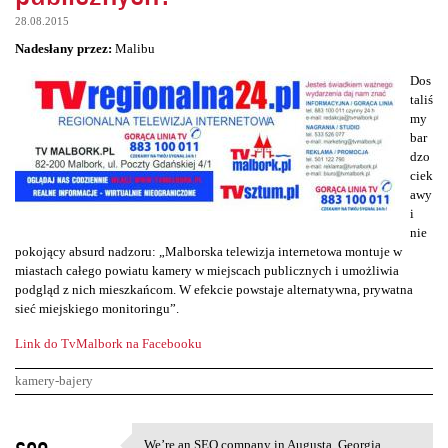
28.08.2015
Nadesłany przez:
Malibu
Dos
taliś
my
bar
dzo
ciek
awy
i
nie
pokojący absurd nadzoru: „Malborska telewizja internetowa montuje w
miastach całego powiatu kamery w miejscach publicznych i umożliwia
podgląd z nich mieszkańcom. W efekcie powstaje alternatywna, prywatna
sieć miejskiego monitoringu”.
Link do TvMalbork na Facebooku
kamery-bajery
K
seo
We’re an SEO company in Augusta, Georgia,