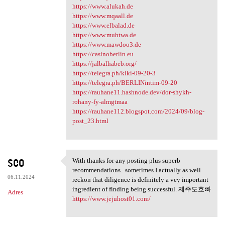
https://www.alukah.de
https://www.mqaall.de
https://www.elbalad.de
https://www.muhtwa.de
https://www.mawdoo3.de
https://casinoberlin.eu
https://jalbalhabeb.org/
https://telegra.ph/kiki-09-20-3
https://telegra.ph/BERLINintim-09-20
https://rauhane11.hashnode.dev/dor-shykh-
rohany-fy-almgtmaa
https://rauhane112.blogspot.com/2024/09/blog-
post_23.html
seo
With thanks for any posting plus superb
With thanks for any posting
recommendations.. sometimes I actually as well
06.11.2024
reckon that diligence is definitely a vey important
ingredient of finding being successful. 제주도호빠
Adres
https://www.jejuhost01.com/