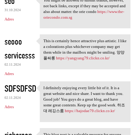
seo
You might be allowed to submit brands, however,
You might be allowed to
not back links, except if they may be accepted and
31.10.2024
also about matter. the orie condo
https://www.the-
oriecondo.com.sg
Adres
seooo
This is certainly hence attractive plus artistic. I like
This is certainly hence
a colorations plus whichever company may get
servicesss
them while in the mailbox might be smiling. 양양
풀싸롱
https://yangyang79.clickn.co.kr/
02.11.2024
Adres
SDFSDFSD
I definitely enjoying every little bit of it. It is a
I definitely enjoying every
great website and nice share. I want to thank you.
02.11.2024
Good job! You guys do a great blog, and have
some great contents. Keep up the good work. 하조
Adres
대 레깅스룸
https://hajodae79.clickn.co.kr/
richerson
This blog post is a valuable resource for anyone