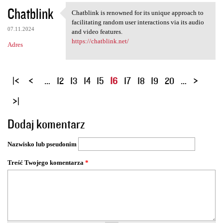
Chatblink
Chatblink is renowned for its unique approach to
Chatblink is renowned for its
facilitating random user interactions via its audio
07.11.2024
and video features.
https://chatblink.net/
Adres
S
…
12
13
14
15
16
17
18
19
20
…
t
r
o
Dodaj komentarz
n
y
Nazwisko lub pseudonim
Treść Twojego komentarza
*