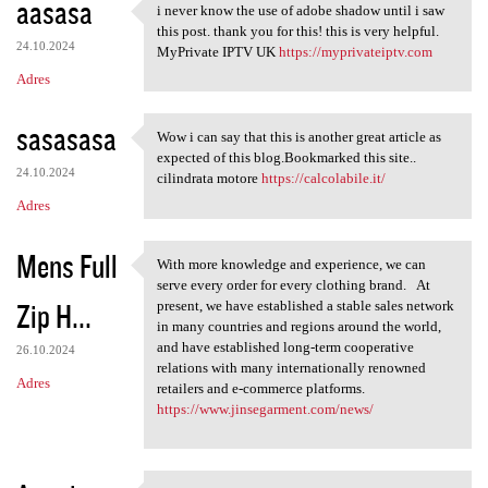
aasasa
i never know the use of adobe shadow until i saw
i never know the use of adobe
this post. thank you for this! this is very helpful.
24.10.2024
MyPrivate IPTV UK
https://myprivateiptv.com
Adres
sasasasa
Wow i can say that this is another great article as
Wow i can say that this is
expected of this blog.Bookmarked this site..
24.10.2024
cilindrata motore
https://calcolabile.it/
Adres
Mens Full
With more knowledge and experience, we can
With more knowledge and
serve every order for every clothing brand. At
Zip H...
present, we have established a stable sales network
in many countries and regions around the world,
and have established long-term cooperative
26.10.2024
relations with many internationally renowned
Adres
retailers and e-commerce platforms.
https://www.jinsegarment.com/news/