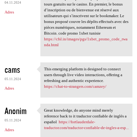
04.11.2024
tours gratuits sur le casino. En premier, le bonus
d’inscription ou de bienvenue est réservé aux
Adres
utilisateurs qui s’inscrivent sur le bookmaker. Le
bonus proposé couvre les dépôts effectués avec des
pièces numériques, notamment Ethereum et
Bitcoin. code promo 1xbet tunisie
https://cfsl.in/images/pgs/1xbet_promo_code_rwa
nda.html
cams
This emerging platform is designed to connect
This emerging platform is
users through live video interactions, offering a
05.11.2024
refreshing and authentic experience.
https://chat-to-strangers.com/camzey/
Adres
Anonim
Great knowledge, do anyone mind merely
Great knowledge, do anyone
reference back to it traductor confiable de inglés a
05.11.2024
español
https://fortlauderdale-
traductor.com/traductor-confiable-de-ingles-a-esp...
Adres