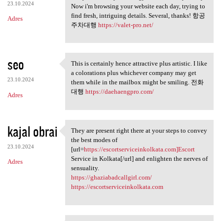
23.10.2024
Now i'm browsing your website each day, trying to
find fresh, intriguing details. Several, thanks! 항공
Adres
주차대행
https://valet-pro.net/
seo
This is certainly hence attractive plus artistic. I like
This is certainly hence
a colorations plus whichever company may get
23.10.2024
them while in the mailbox might be smiling. 전화
대행
https://daehaengpro.com/
Adres
kajal obrai
They are present right there at your steps to convey
They are present right there
the best modes of
23.10.2024
[url=
https://escortserviceinkolkata.com]Escort
Service in Kolkata[/url] and enlighten the nerves of
Adres
sensuality.
https://ghaziabadcallgirl.com/
https://escortserviceinkolkata.com