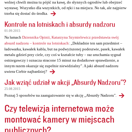
wolnej chwili można tu pójść na kawę, do słynnych ogrodów lub obejrzeć
wystawę. Wszystko dla wszystkich, od ręki i na miejscu. No tak, ale najpierw
trzeba się dostać do środka.
Kontrole na lotniskach i absurdy nadzoru
01.09.2015
Na łamach
Dziennika Opinii, Katarzyna Szymielewicz przedstawia swój
absurd nadzoru – kontrole na lotniskach
: „Dokładnie ten sam przedmiot –
ładowarka, kawałek kabla, but na podwyższonej podeszwie, pasek, kawałek
metalu gdzieś przy ciele, czy coś w kształcie tuby – raz uruchamia sygnał
ostrzegawczy i oznacza stracone 15 minut na dodatkowe sprawdzenie, a
innym razem okazuje się zupełnie niewidzialny”. A jaki absurd nadzoru
uwiera Ciebie najbardziej?
Jak wziąć udział w akcji „Absurdy Nadzoru"?
25.08.2015
Poznaj 5 sposobów na zaangażowanie się w akcję „Absurdy Nadzoru".
Czy telewizja internetowa może
montować kamery w miejscach
publicznych?