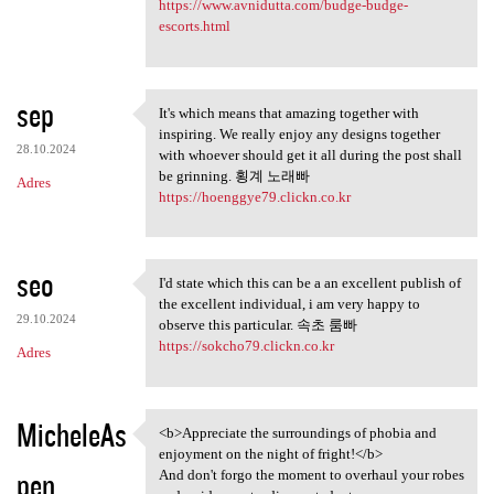
https://www.avnidutta.com/budge-budge-
escorts.html
sep
It's which means that amazing together with
It's which means that amazing
inspiring. We really enjoy any designs together
28.10.2024
with whoever should get it all during the post shall
be grinning. 횡계 노래빠
Adres
https://hoenggye79.clickn.co.kr
seo
I'd state which this can be a an excellent publish of
I'd state which this can be a
the excellent individual, i am very happy to
29.10.2024
observe this particular. 속초 룸빠
https://sokcho79.clickn.co.kr
Adres
MicheleAs
<b>Appreciate the surroundings of phobia and
<b>Appreciate the
enjoyment on the night of fright!</b>
pen
And don't forgo the moment to overhaul your robes