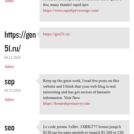
Adres
few, many thanks! rapid iptv
https://www.rapidiptvsverige.com/
https://gen
https://gen51.ru/
https://gen51.ru/
51.ru/
04.11.2024
Adres
sep
Keep up the great work, I read few posts on this
Keep up the great work, I
website and I think that your web blog is real
04.11.2024
interesting and has got sectors of fantastic
information. Visit Now
Adres
https://homedepotsurvey.site
seo
Le code promo 1xBet: 1XBIG777 bonus jusqu'à
Le code promo 1xBet: 1XBIG777
$130 sur les paris sportifs et jusqu'à $1,500 et 150