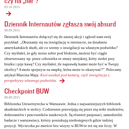
czy na „nie”?
03.10.2015
Dziennik Internautów zgłasza swój absurd
08.09.2015
Dziennik Internautów dołączył się do naszej akcji i zgłosił nam swój
przykład: „Oburzamy się na inwigilację w internecie, na działania
amerykańskich służb, ale co wiemy o inwigilacji na własnym podwórku?
Czy myślałeś, że gdy stoisz sobie pod blokiem, możesz być ciągle
obserwowany np. przez człowieka ze straży miejskiej, który siedzi przy
biurku i pije kawę? Czy myślałeś, ile naprawdę kamer może być w Twojej
okolicy? A może spojrzysz na mapkę, która może to ukazywać?”. Polecamy
artykuł Marcina Maja:
Ktoś nasikał pod kamerą, czyli inwigilacja z
perspektywy własnego podwórka
.
Checkpoint BUW
08.09.2015
Biblioteka Uniwersytecka w Warszawie. Jedna z najważniejszych bibliotek
akademickich w stolicy. Codziennie przewijają się przez nią setki studentów,
doktorantów i pracowników naukowych. Są również pasjonaci, samodzielni
badacze i warszawiacy, którzy poszukują niedostępnych gdzie indziej
pozycji. Wycieczka po mieście bez wizyty w BUW-ie też się nie liczy. W