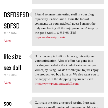
DSFDSFSD
I found so many interesting stuff in your blog
I found so many interesting
especially its discussion. From the tons of
SDFSD
comments on your articles, I guess I am not the
only one having all the enjoyment here! keep up
the good work... 발로란트 대리
21.10.2024
https://valorantpro.net/
Adres
life size
Our company is built on honesty, integrity and
Our company is built on
your satisfaction. A lot of effort has gone into
sex doll
making our website the kind of website that you
will enjoy using. We don't want you to just enjoy
the product you buy from us. We also want you to
21.10.2024
be happy with the shopping experience itself.
Adres
https://www.premiumsexdoll.com
seo
Cultivate the nice give good results, I just read
Cultivate the nice give good
through a small number of items on that blog not