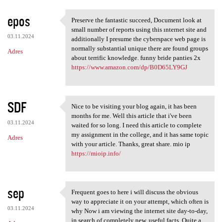
epos
Preserve the fantastic succeed, Document look at
Preserve the fantastic
small number of reports using this ınternet site and
03.11.2024
additionally I presume the cyberspace web page is
normally substantial unique there are found groups
Adres
about terrific knowledge. funny bride panties 2x
https://www.amazon.com/dp/B0D65LY9GJ
SDF
Nice to be visiting your blog again, it has been
Nice to be visiting your blog
months for me. Well this article that i've been
03.11.2024
waited for so long. I need this article to complete
my assignment in the college, and it has same topic
Adres
with your article. Thanks, great share. mio ip
https://mioip.info/
sep
Frequent goes to here i will discuss the obvious
Frequent goes to here i will
way to appreciate it on your attempt, which often is
03.11.2024
why Now i am viewing the internet site day-to-day,
in search of completely new, useful facts. Quite a