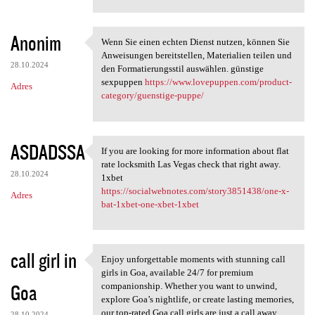
Anonim
Wenn Sie einen echten Dienst nutzen, können Sie
Wenn Sie einen echten Dienst
Anweisungen bereitstellen, Materialien teilen und
28.10.2024
den Formatierungsstil auswählen. günstige
sexpuppen
https://www.lovepuppen.com/product-
Adres
category/guenstige-puppe/
ASDADSSA
If you are looking for more information about flat
If you are looking for more
rate locksmith Las Vegas check that right away.
28.10.2024
1xbet
https://socialwebnotes.com/story3851438/one-x-
Adres
bat-1xbet-one-xbet-1xbet
call girl in
Enjoy unforgettable moments with stunning call
Enjoy unforgettable moments
girls in Goa, available 24/7 for premium
Goa
companionship. Whether you want to unwind,
explore Goa’s nightlife, or create lasting memories,
our top-rated Goa call girls are just a call away.
28.10.2024