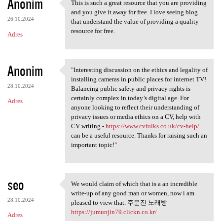
Anonim
This is such a great resource that you are providing
This is such a great resource
and you give it away for free. I love seeing blog
26.10.2024
that understand the value of providing a quality
resource for free.
Adres
Anonim
"Interesting discussion on the ethics and legality of
"Interesting discussion on
installing cameras in public places for internet TV!
28.10.2024
Balancing public safety and privacy rights is
certainly complex in today’s digital age. For
Adres
anyone looking to reflect their understanding of
privacy issues or media ethics on a CV, help with
CV writing -
https://www.cvfolks.co.uk/cv-help/
can be a useful resource. Thanks for raising such an
important topic!"
seo
We would claim of which that is a an incredible
We would claim of which that
write-up of any good man or women, now i am
28.10.2024
pleased to view that. 주문진 노래방
https://jumunjin79.clickn.co.kr/
Adres