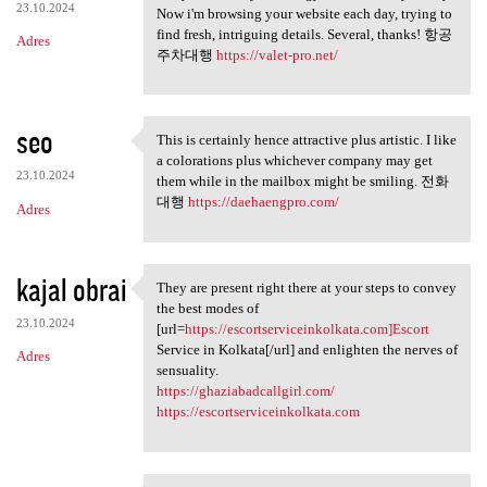
23.10.2024
Now i'm browsing your website each day, trying to
find fresh, intriguing details. Several, thanks! 항공
Adres
주차대행
https://valet-pro.net/
seo
This is certainly hence attractive plus artistic. I like
This is certainly hence
a colorations plus whichever company may get
23.10.2024
them while in the mailbox might be smiling. 전화
대행
https://daehaengpro.com/
Adres
kajal obrai
They are present right there at your steps to convey
They are present right there
the best modes of
23.10.2024
[url=
https://escortserviceinkolkata.com]Escort
Service in Kolkata[/url] and enlighten the nerves of
Adres
sensuality.
https://ghaziabadcallgirl.com/
https://escortserviceinkolkata.com