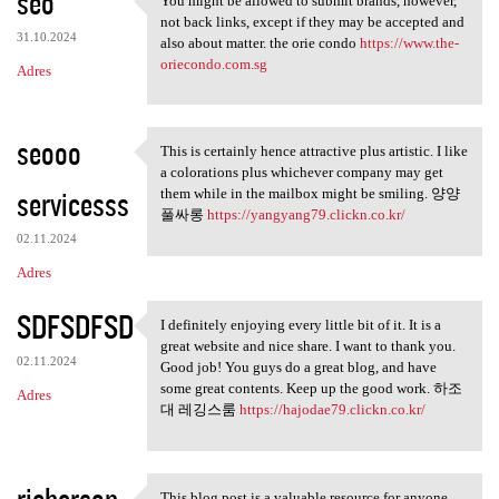
seo
You might be allowed to submit brands, however,
You might be allowed to
not back links, except if they may be accepted and
31.10.2024
also about matter. the orie condo
https://www.the-
oriecondo.com.sg
Adres
seooo
This is certainly hence attractive plus artistic. I like
This is certainly hence
a colorations plus whichever company may get
servicesss
them while in the mailbox might be smiling. 양양
풀싸롱
https://yangyang79.clickn.co.kr/
02.11.2024
Adres
SDFSDFSD
I definitely enjoying every little bit of it. It is a
I definitely enjoying every
great website and nice share. I want to thank you.
02.11.2024
Good job! You guys do a great blog, and have
some great contents. Keep up the good work. 하조
Adres
대 레깅스룸
https://hajodae79.clickn.co.kr/
richerson
This blog post is a valuable resource for anyone