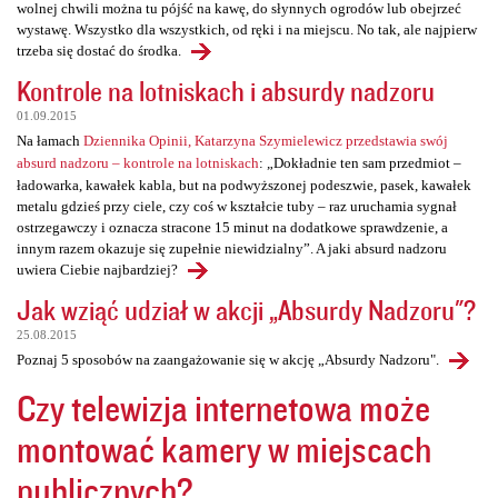
wolnej chwili można tu pójść na kawę, do słynnych ogrodów lub obejrzeć
wystawę. Wszystko dla wszystkich, od ręki i na miejscu. No tak, ale najpierw
trzeba się dostać do środka.
Kontrole na lotniskach i absurdy nadzoru
01.09.2015
Na łamach
Dziennika Opinii, Katarzyna Szymielewicz przedstawia swój
absurd nadzoru – kontrole na lotniskach
: „Dokładnie ten sam przedmiot –
ładowarka, kawałek kabla, but na podwyższonej podeszwie, pasek, kawałek
metalu gdzieś przy ciele, czy coś w kształcie tuby – raz uruchamia sygnał
ostrzegawczy i oznacza stracone 15 minut na dodatkowe sprawdzenie, a
innym razem okazuje się zupełnie niewidzialny”. A jaki absurd nadzoru
uwiera Ciebie najbardziej?
Jak wziąć udział w akcji „Absurdy Nadzoru"?
25.08.2015
Poznaj 5 sposobów na zaangażowanie się w akcję „Absurdy Nadzoru".
Czy telewizja internetowa może
montować kamery w miejscach
publicznych?