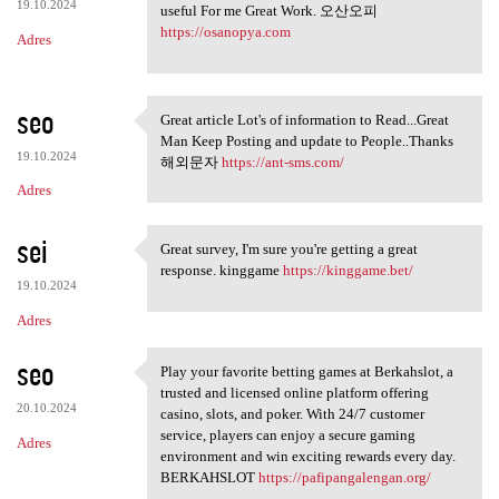
19.10.2024
useful For me Great Work. 오산오피
https://osanopya.com
Adres
seo
Great article Lot's of information to Read...Great
Great article Lot's of
Man Keep Posting and update to People..Thanks
19.10.2024
해외문자
https://ant-sms.com/
Adres
sei
Great survey, I'm sure you're getting a great
Great survey, I'm sure you're
response. kinggame
https://kinggame.bet/
19.10.2024
Adres
seo
Play your favorite betting games at Berkahslot, a
Play your favorite betting
trusted and licensed online platform offering
20.10.2024
casino, slots, and poker. With 24/7 customer
service, players can enjoy a secure gaming
Adres
environment and win exciting rewards every day.
BERKAHSLOT
https://pafipangalengan.org/