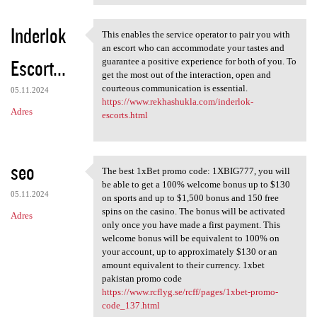
Inderlok
This enables the service operator to pair you with
This enables the service
an escort who can accommodate your tastes and
Escort...
guarantee a positive experience for both of you. To
get the most out of the interaction, open and
courteous communication is essential.
05.11.2024
https://www.rekhashukla.com/inderlok-
Adres
escorts.html
seo
The best 1xBet promo code: 1XBIG777, you will
The best 1xBet promo code:
be able to get a 100% welcome bonus up to $130
05.11.2024
on sports and up to $1,500 bonus and 150 free
spins on the casino. The bonus will be activated
Adres
only once you have made a first payment. This
welcome bonus will be equivalent to 100% on
your account, up to approximately $130 or an
amount equivalent to their currency. 1xbet
pakistan promo code
https://www.rcflyg.se/rcff/pages/1xbet-promo-
code_137.html