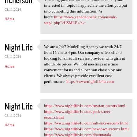
This blog post is a valuable
interested in [topic]. I appreciate the effort you put
02.11.2024
into compiling this information. <a
href="
https://www.canadaqbank.com/usmle-
Adres
step1.php">USMLE</a>
Night Life
We are a 24/7 Modelling Agency we work 24/7
We are a 24/7 Modelling
from 11 am to 4 pm. Our company offers clients
03.11.2024
looking for an adult service provider with girls at
affordable prices. We hold meetings at a time
Adres
convenient for us and a location chosen by our
clients. We always provide excellent cost
performance.
https://www.nightlife4u.com
Night Life
https://www.nightlife4u.com/russian-escorts.html
https://www.nightlife4u.com
https://www.nightlife4u.com/park-street-
03.11.2024
escorts.html
https://www.nightlife4u.com/salt-lake-escorts.html
Adres
https://www.nightlife4u.com/newtown-escorts.html
https://www.nightlife4u.com/dharmatala-