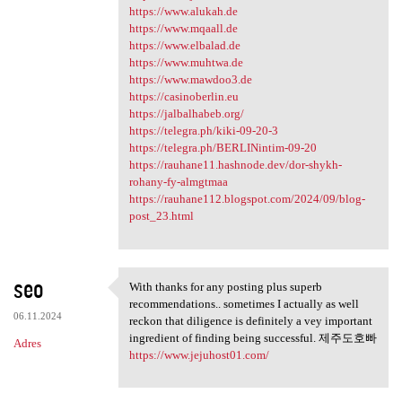
https://www.alukah.de
https://www.mqaall.de
https://www.elbalad.de
https://www.muhtwa.de
https://www.mawdoo3.de
https://casinoberlin.eu
https://jalbalhabeb.org/
https://telegra.ph/kiki-09-20-3
https://telegra.ph/BERLINintim-09-20
https://rauhane11.hashnode.dev/dor-shykh-
rohany-fy-almgtmaa
https://rauhane112.blogspot.com/2024/09/blog-
post_23.html
seo
With thanks for any posting plus superb
With thanks for any posting
recommendations.. sometimes I actually as well
06.11.2024
reckon that diligence is definitely a vey important
ingredient of finding being successful. 제주도호빠
Adres
https://www.jejuhost01.com/