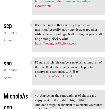
https://www.avnidutta.com/budge-budge-
escorts.html
sep
It's which means that amazing together with
It's which means that amazing
inspiring. We really enjoy any designs together
28.10.2024
with whoever should get it all during the post shall
be grinning. 횡계 노래빠
Adres
https://hoenggye79.clickn.co.kr
seo
I'd state which this can be a an excellent publish of
I'd state which this can be a
the excellent individual, i am very happy to
29.10.2024
observe this particular. 속초 룸빠
https://sokcho79.clickn.co.kr
Adres
MicheleAs
<b>Appreciate the surroundings of phobia and
<b>Appreciate the
enjoyment on the night of fright!</b>
pen
And don't forgo the moment to overhaul your robes