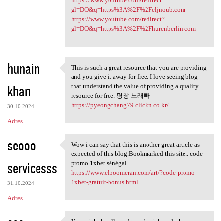
https://www.youtube.com/redirect?
gl=DO&q=https%3A%2F%2Feljnoub.com
https://www.youtube.com/redirect?
gl=DO&q=https%3A%2F%2Fhurenberlin.com
hunain
This is such a great resource that you are providing
This is such a great resource
and you give it away for free. I love seeing blog
khan
that understand the value of providing a quality
resource for free. 평창 노래빠
https://pyeongchang79.clickn.co.kr/
30.10.2024
Adres
seooo
Wow i can say that this is another great article as
Wow i can say that this is
expected of this blog.Bookmarked this site.. code
servicesss
promo 1xbet sénégal
https://www.elboomeran.com/art/?code-promo-
1xbet-gratuit-bonus.html
31.10.2024
Adres