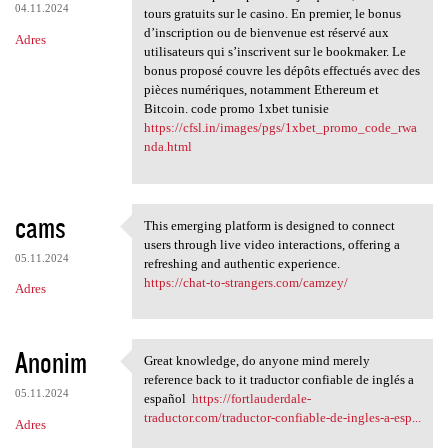
04.11.2024
tours gratuits sur le casino. En premier, le bonus
d’inscription ou de bienvenue est réservé aux
Adres
utilisateurs qui s’inscrivent sur le bookmaker. Le
bonus proposé couvre les dépôts effectués avec des
pièces numériques, notamment Ethereum et
Bitcoin. code promo 1xbet tunisie
https://cfsl.in/images/pgs/1xbet_promo_code_rwa
nda.html
cams
This emerging platform is designed to connect
This emerging platform is
users through live video interactions, offering a
05.11.2024
refreshing and authentic experience.
https://chat-to-strangers.com/camzey/
Adres
Anonim
Great knowledge, do anyone mind merely
Great knowledge, do anyone
reference back to it traductor confiable de inglés a
05.11.2024
español
https://fortlauderdale-
traductor.com/traductor-confiable-de-ingles-a-esp...
Adres