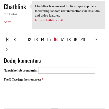
Chatblink
Chatblink is renowned for its unique approach to
Chatblink is renowned for its
facilitating random user interactions via its audio
07.11.2024
and video features.
https://chatblink.net/
Adres
S
…
12
13
14
15
16
17
18
19
20
…
t
r
o
Dodaj komentarz
n
y
Nazwisko lub pseudonim
Treść Twojego komentarza
*