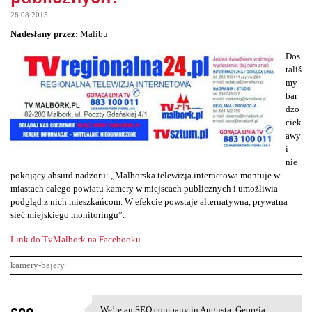
28.08.2015
Nadesłany przez:
Malibu
Dos
taliś
my
bar
dzo
ciek
awy
i
nie
pokojący absurd nadzoru: „Malborska telewizja internetowa montuje w
miastach całego powiatu kamery w miejscach publicznych i umożliwia
podgląd z nich mieszkańcom. W efekcie powstaje alternatywna, prywatna
sieć miejskiego monitoringu”.
Link do TvMalbork na Facebooku
kamery-bajery
K
seo
We’re an SEO company in Augusta, Georgia,