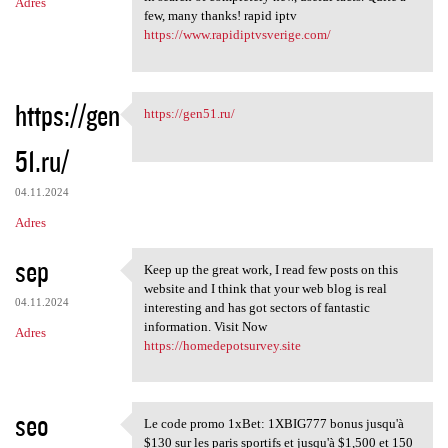
Adres
few, many thanks! rapid iptv
https://www.rapidiptvsverige.com/
https://gen
https://gen51.ru/
https://gen51.ru/
51.ru/
04.11.2024
Adres
sep
Keep up the great work, I read few posts on this
Keep up the great work, I
website and I think that your web blog is real
04.11.2024
interesting and has got sectors of fantastic
information. Visit Now
Adres
https://homedepotsurvey.site
seo
Le code promo 1xBet: 1XBIG777 bonus jusqu'à
Le code promo 1xBet: 1XBIG777
$130 sur les paris sportifs et jusqu'à $1,500 et 150