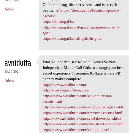
Quick booking, discreet service, and easy cash
Adres
payments!
https://dreamgal.in/locations/ponda-
escorts/
https://dreamgal.in/
https://dreamgal.in/category/russian-escorts-in-
goa/
https://dreamgal.in/call-girls-in-goa/
avnidutta
Find Your perfect sex Kolkata Escorts Service
Find Your perfect sex Kolkata
Independent Model Call Girls to arrange your best
28.10.2024
escort experience & Genuine Kolkata female VIP
agency makes complete
Adres
https://www.avnidutta.com/
https://www.nightlife4u.com
https://www.avnidutta.com/kolkata-russian-
escorts.html
https://www.avnidutta.com/kolkata-call-girls.html
https://www.avnidutta.com/newtown-escorts.html
https://www.avnidutta.com/salt-lake-escorts.html
https://www.avnidutta.com/park-street-escorts.html
https://www.avnidutta.com/kolkata-hotel-