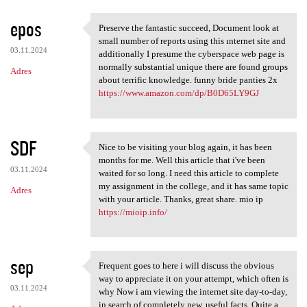
epos
Preserve the fantastic succeed, Document look at
Preserve the fantastic
small number of reports using this ınternet site and
03.11.2024
additionally I presume the cyberspace web page is
normally substantial unique there are found groups
Adres
about terrific knowledge. funny bride panties 2x
https://www.amazon.com/dp/B0D65LY9GJ
SDF
Nice to be visiting your blog again, it has been
Nice to be visiting your blog
months for me. Well this article that i've been
03.11.2024
waited for so long. I need this article to complete
my assignment in the college, and it has same topic
Adres
with your article. Thanks, great share. mio ip
https://mioip.info/
sep
Frequent goes to here i will discuss the obvious
Frequent goes to here i will
way to appreciate it on your attempt, which often is
03.11.2024
why Now i am viewing the internet site day-to-day,
in search of completely new, useful facts. Quite a