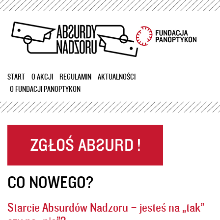
Przejdź
do
treści
START
O AKCJI
REGULAMIN
AKTUALNOŚCI
O FUNDACJI PANOPTYKON
CO NOWEGO?
Starcie Absurdów Nadzoru – jesteś na „tak”