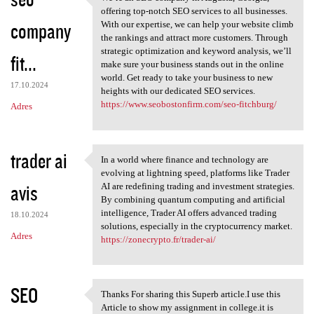
We’re an SEO company in
o
offering top-notch SEO services to all businesses.
company
m
With our expertise, we can help your website climb
the rankings and attract more customers. Through
e
strategic optimization and keyword analysis, we’ll
fit...
n
make sure your business stands out in the online
world. Get ready to take your business to new
t
17.10.2024
heights with our dedicated SEO services.
a
https://www.seobostonfirm.com/seo-fitchburg/
Adres
r
z
trader ai
In a world where finance and technology are
e
In a world where finance and
evolving at lightning speed, platforms like Trader
avis
AI are redefining trading and investment strategies.
By combining quantum computing and artificial
intelligence, Trader AI offers advanced trading
18.10.2024
solutions, especially in the cryptocurrency market.
Adres
https://zonecrypto.fr/trader-ai/
SEO
Thanks For sharing this Superb article.I use this
Thanks For sharing this
Article to show my assignment in college.it is