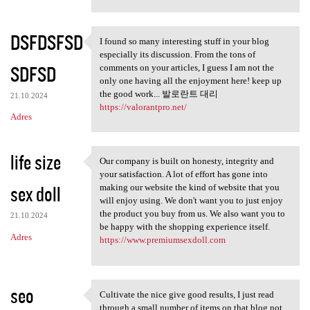
DSFDSFSD
I found so many interesting stuff in your blog
I found so many interesting
especially its discussion. From the tons of
SDFSD
comments on your articles, I guess I am not the
only one having all the enjoyment here! keep up
the good work... 발로란트 대리
21.10.2024
https://valorantpro.net/
Adres
life size
Our company is built on honesty, integrity and
Our company is built on
your satisfaction. A lot of effort has gone into
sex doll
making our website the kind of website that you
will enjoy using. We don't want you to just enjoy
the product you buy from us. We also want you to
21.10.2024
be happy with the shopping experience itself.
Adres
https://www.premiumsexdoll.com
seo
Cultivate the nice give good results, I just read
Cultivate the nice give good
through a small number of items on that blog not