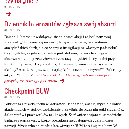
czy na „nie”?
03.10.2015
Dziennik Internautów zgłasza swój absurd
08.09.2015
Dziennik Internautów dołączył się do naszej akcji i zgłosił nam swój
przykład: „Oburzamy się na inwigilację w internecie, na działania
amerykańskich służb, ale co wiemy o inwigilacji na własnym podwórku?
Czy myślałeś, że gdy stoisz sobie pod blokiem, możesz być ciągle
obserwowany np. przez człowieka ze straży miejskiej, który siedzi przy
biurku i pije kawę? Czy myślałeś, ile naprawdę kamer może być w Twojej
okolicy? A może spojrzysz na mapkę, która może to ukazywać?”. Polecamy
artykuł Marcina Maja:
Ktoś nasikał pod kamerą, czyli inwigilacja z
perspektywy własnego podwórka
.
Checkpoint BUW
08.09.2015
Biblioteka Uniwersytecka w Warszawie. Jedna z najważniejszych bibliotek
akademickich w stolicy. Codziennie przewijają się przez nią setki studentów,
doktorantów i pracowników naukowych. Są również pasjonaci, samodzielni
badacze i warszawiacy, którzy poszukują niedostępnych gdzie indziej
pozycji. Wycieczka po mieście bez wizyty w BUW-ie też się nie liczy. W