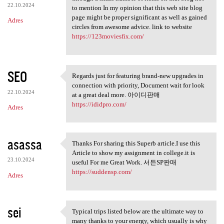
22.10.2024
to mention In my opinion that this web site blog
page might be proper significant as well as gained
Adres
circles from awesome advice. link to website
https://123moviesfix.com/
SEO
Regards just for featuring brand-new upgrades in
Regards just for featuring
connection with priority, Document wait for look
22.10.2024
at a great deal more. 아이디판매
https://ididpro.com/
Adres
asassa
Thanks For sharing this Superb article.I use this
Thanks For sharing this
Article to show my assignment in college.it is
23.10.2024
useful For me Great Work. 서든SP판매
https://suddensp.com/
Adres
sei
Typical trips listed below are the ultimate way to
Typical trips listed below
many thanks to your energy, which usually is why