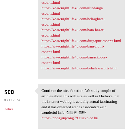
escorts.html
https://www.nightlife4u.com/ultadanga-
escorts.html
https://www.nightlife4u.com/beliaghata-
escorts.html
https://www.nightlife4u.com/bara-bazar-
escorts.html
https://www.nightlife4u.com/durgapur-escorts.html
https://www.nightlife4u.com/bansdroni-
escorts.html
https://www.nightlife4u.com/barrackpore-
escorts.html
https://www.nightlife4u.com/behala-escorts.html
seo
Continue the nice function, We study couple of
Continue the nice function,
articles about this web site as well as I believe that
03.11.2024
the internet weblog is actually actual fascinating
and it has obtained arenas associated with
Adres
wonderful info. 정동진 룸빠
https://dongjinjeong79.clickn.co.kr/