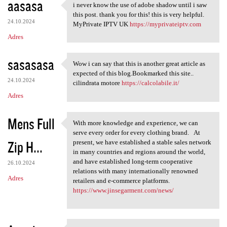
aasasa
i never know the use of adobe shadow until i saw
i never know the use of adobe
this post. thank you for this! this is very helpful.
24.10.2024
MyPrivate IPTV UK
https://myprivateiptv.com
Adres
sasasasa
Wow i can say that this is another great article as
Wow i can say that this is
expected of this blog.Bookmarked this site..
24.10.2024
cilindrata motore
https://calcolabile.it/
Adres
Mens Full
With more knowledge and experience, we can
With more knowledge and
serve every order for every clothing brand. At
Zip H...
present, we have established a stable sales network
in many countries and regions around the world,
and have established long-term cooperative
26.10.2024
relations with many internationally renowned
Adres
retailers and e-commerce platforms.
https://www.jinsegarment.com/news/