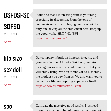
DSFDSFSD
I found so many interesting stuff in your blog
I found so many interesting
especially its discussion. From the tons of
SDFSD
comments on your articles, I guess I am not the
only one having all the enjoyment here! keep up
the good work... 발로란트 대리
21.10.2024
https://valorantpro.net/
Adres
life size
Our company is built on honesty, integrity and
Our company is built on
your satisfaction. A lot of effort has gone into
sex doll
making our website the kind of website that you
will enjoy using. We don't want you to just enjoy
the product you buy from us. We also want you to
21.10.2024
be happy with the shopping experience itself.
Adres
https://www.premiumsexdoll.com
seo
Cultivate the nice give good results, I just read
Cultivate the nice give good
through a small number of items on that blog not