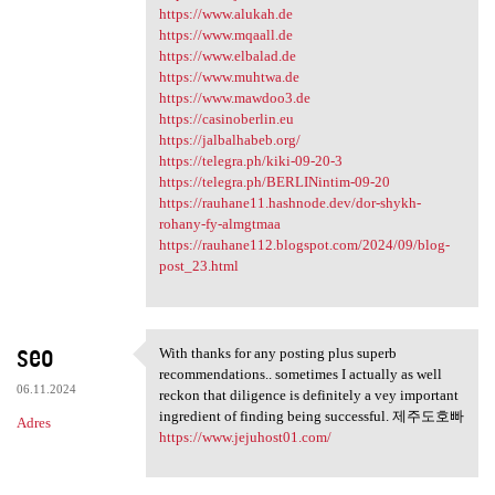
https://www.alukah.de
https://www.mqaall.de
https://www.elbalad.de
https://www.muhtwa.de
https://www.mawdoo3.de
https://casinoberlin.eu
https://jalbalhabeb.org/
https://telegra.ph/kiki-09-20-3
https://telegra.ph/BERLINintim-09-20
https://rauhane11.hashnode.dev/dor-shykh-
rohany-fy-almgtmaa
https://rauhane112.blogspot.com/2024/09/blog-
post_23.html
seo
With thanks for any posting plus superb
With thanks for any posting
recommendations.. sometimes I actually as well
06.11.2024
reckon that diligence is definitely a vey important
ingredient of finding being successful. 제주도호빠
Adres
https://www.jejuhost01.com/