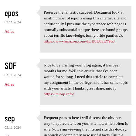
epos
Preserve the fantastic succeed, Document look at
Preserve the fantastic
small number of reports using this ınternet site and
03.11.2024
additionally I presume the cyberspace web page is
normally substantial unique there are found groups
Adres
about terrific knowledge. funny bride panties 2x
https://www.amazon.com/dp/B0D65LY9GJ
SDF
Nice to be visiting your blog again, it has been
Nice to be visiting your blog
months for me. Well this article that i've been
03.11.2024
waited for so long. I need this article to complete
my assignment in the college, and it has same topic
Adres
with your article. Thanks, great share. mio ip
https://mioip.info/
sep
Frequent goes to here i will discuss the obvious
Frequent goes to here i will
way to appreciate it on your attempt, which often is
03.11.2024
why Now i am viewing the internet site day-to-day,
in search of completely new, useful facts. Quite a