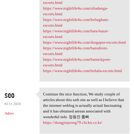
escorts.html
https://www.nightlife4u.com/ultadanga-
escorts.html
https://www.nightlife4u.com/beliaghata-
escorts.html
https://www.nightlife4u.com/bara-bazar-
escorts.html
https://www.nightlife4u.com/durgapur-escorts.html
https://www.nightlife4u.com/bansdroni-
escorts.html
https://www.nightlife4u.com/barrackpore-
escorts.html
https://www.nightlife4u.com/behala-escorts.html
seo
Continue the nice function, We study couple of
Continue the nice function,
articles about this web site as well as I believe that
03.11.2024
the internet weblog is actually actual fascinating
and it has obtained arenas associated with
Adres
wonderful info. 정동진 룸빠
https://dongjinjeong79.clickn.co.kr/