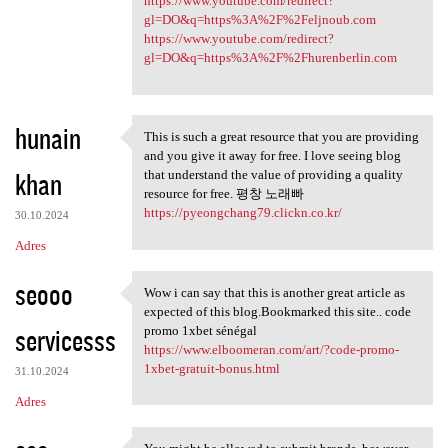
https://www.youtube.com/redirect?
gl=DO&q=https%3A%2F%2Feljnoub.com
https://www.youtube.com/redirect?
gl=DO&q=https%3A%2F%2Fhurenberlin.com
hunain
This is such a great resource that you are providing
This is such a great resource
and you give it away for free. I love seeing blog
khan
that understand the value of providing a quality
resource for free. 평창 노래빠
https://pyeongchang79.clickn.co.kr/
30.10.2024
Adres
seooo
Wow i can say that this is another great article as
Wow i can say that this is
expected of this blog.Bookmarked this site.. code
servicesss
promo 1xbet sénégal
https://www.elboomeran.com/art/?code-promo-
1xbet-gratuit-bonus.html
31.10.2024
Adres