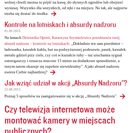
wolnej chwili można tu pójść na kawę, do słynnych ogrodów lub obejrzeć
wystawę. Wszystko dla wszystkich, od ręki i na miejscu. No tak, ale najpierw
trzeba się dostać do środka.
Kontrole na lotniskach i absurdy nadzoru
01.09.2015
Na łamach
Dziennika Opinii, Katarzyna Szymielewicz przedstawia swój
absurd nadzoru – kontrole na lotniskach
: „Dokładnie ten sam przedmiot –
ładowarka, kawałek kabla, but na podwyższonej podeszwie, pasek, kawałek
metalu gdzieś przy ciele, czy coś w kształcie tuby – raz uruchamia sygnał
ostrzegawczy i oznacza stracone 15 minut na dodatkowe sprawdzenie, a
innym razem okazuje się zupełnie niewidzialny”. A jaki absurd nadzoru
uwiera Ciebie najbardziej?
Jak wziąć udział w akcji „Absurdy Nadzoru"?
25.08.2015
Poznaj 5 sposobów na zaangażowanie się w akcję „Absurdy Nadzoru".
Czy telewizja internetowa może
montować kamery w miejscach
publicznych?