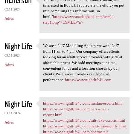
This blog post is a valuable
interested in [topic]. I appreciate the effort you put
02.11.2024
into compiling this information. <a
href="
https://www.canadaqbank.com/usmle-
Adres
step1.php">USMLE</a>
Night Life
We are a 24/7 Modelling Agency we work 24/7
We are a 24/7 Modelling
from 11 am to 4 pm. Our company offers clients
03.11.2024
looking for an adult service provider with girls at
affordable prices. We hold meetings at a time
Adres
convenient for us and a location chosen by our
clients. We always provide excellent cost
performance.
https://www.nightlife4u.com
Night Life
https://www.nightlife4u.com/russian-escorts.html
https://www.nightlife4u.com
https://www.nightlife4u.com/park-street-
03.11.2024
escorts.html
https://www.nightlife4u.com/salt-lake-escorts.html
Adres
https://www.nightlife4u.com/newtown-escorts.html
https://www.nightlife4u.com/dharmatala-