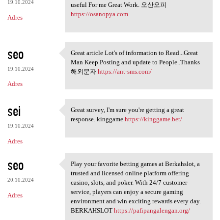
19.10.2024
useful For me Great Work. 오산오피
https://osanopya.com
Adres
seo
Great article Lot's of information to Read...Great
Great article Lot's of
Man Keep Posting and update to People..Thanks
19.10.2024
해외문자
https://ant-sms.com/
Adres
sei
Great survey, I'm sure you're getting a great
Great survey, I'm sure you're
response. kinggame
https://kinggame.bet/
19.10.2024
Adres
seo
Play your favorite betting games at Berkahslot, a
Play your favorite betting
trusted and licensed online platform offering
20.10.2024
casino, slots, and poker. With 24/7 customer
service, players can enjoy a secure gaming
Adres
environment and win exciting rewards every day.
BERKAHSLOT
https://pafipangalengan.org/