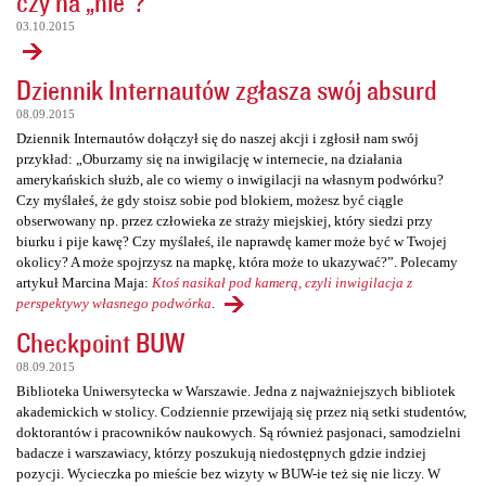
czy na „nie”?
03.10.2015
Dziennik Internautów zgłasza swój absurd
08.09.2015
Dziennik Internautów dołączył się do naszej akcji i zgłosił nam swój
przykład: „Oburzamy się na inwigilację w internecie, na działania
amerykańskich służb, ale co wiemy o inwigilacji na własnym podwórku?
Czy myślałeś, że gdy stoisz sobie pod blokiem, możesz być ciągle
obserwowany np. przez człowieka ze straży miejskiej, który siedzi przy
biurku i pije kawę? Czy myślałeś, ile naprawdę kamer może być w Twojej
okolicy? A może spojrzysz na mapkę, która może to ukazywać?”. Polecamy
artykuł Marcina Maja:
Ktoś nasikał pod kamerą, czyli inwigilacja z
perspektywy własnego podwórka
.
Checkpoint BUW
08.09.2015
Biblioteka Uniwersytecka w Warszawie. Jedna z najważniejszych bibliotek
akademickich w stolicy. Codziennie przewijają się przez nią setki studentów,
doktorantów i pracowników naukowych. Są również pasjonaci, samodzielni
badacze i warszawiacy, którzy poszukują niedostępnych gdzie indziej
pozycji. Wycieczka po mieście bez wizyty w BUW-ie też się nie liczy. W