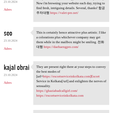
23.10.2024
Now i'm browsing your website each day, trying to
find fresh, intriguing details. Several, thanks! 항공
Adres
주차대행
https://valet-pro.net/
seo
This is certainly hence attractive plus artistic. I like
This is certainly hence
a colorations plus whichever company may get
23.10.2024
them while in the mailbox might be smiling. 전화
대행
https://daehaengpro.com/
Adres
kajal obrai
They are present right there at your steps to convey
They are present right there
the best modes of
23.10.2024
[url=
https://escortserviceinkolkata.com]Escort
Service in Kolkata[/url] and enlighten the nerves of
Adres
sensuality.
https://ghaziabadcallgirl.com/
https://escortserviceinkolkata.com