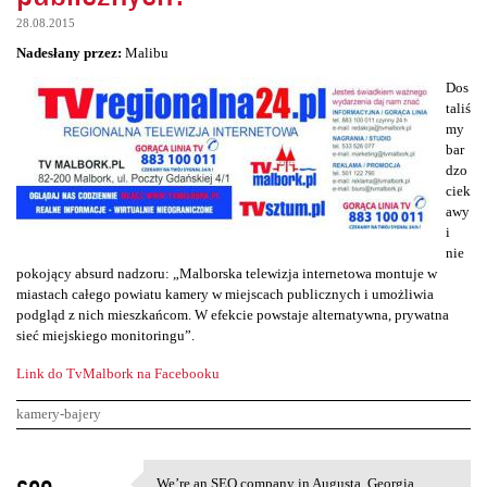
28.08.2015
Nadesłany przez:
Malibu
Dos
taliś
my
bar
dzo
ciek
awy
i
nie
pokojący absurd nadzoru: „Malborska telewizja internetowa montuje w
miastach całego powiatu kamery w miejscach publicznych i umożliwia
podgląd z nich mieszkańcom. W efekcie powstaje alternatywna, prywatna
sieć miejskiego monitoringu”.
Link do TvMalbork na Facebooku
kamery-bajery
K
seo
We’re an SEO company in Augusta, Georgia,