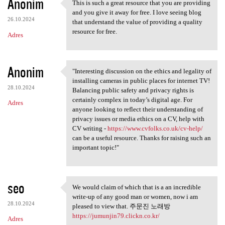
Anonim
This is such a great resource that you are providing
This is such a great resource
and you give it away for free. I love seeing blog
26.10.2024
that understand the value of providing a quality
resource for free.
Adres
Anonim
"Interesting discussion on the ethics and legality of
"Interesting discussion on
installing cameras in public places for internet TV!
28.10.2024
Balancing public safety and privacy rights is
certainly complex in today’s digital age. For
Adres
anyone looking to reflect their understanding of
privacy issues or media ethics on a CV, help with
CV writing -
https://www.cvfolks.co.uk/cv-help/
can be a useful resource. Thanks for raising such an
important topic!"
seo
We would claim of which that is a an incredible
We would claim of which that
write-up of any good man or women, now i am
28.10.2024
pleased to view that. 주문진 노래방
https://jumunjin79.clickn.co.kr/
Adres