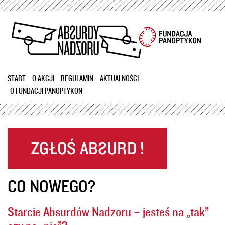
Przejdź
do
treści
START
O AKCJI
REGULAMIN
AKTUALNOŚCI
O FUNDACJI PANOPTYKON
CO NOWEGO?
Starcie Absurdów Nadzoru – jesteś na „tak”