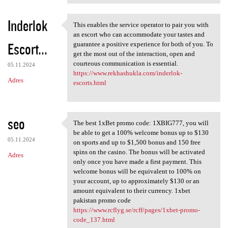
Inderlok
This enables the service operator to pair you with
This enables the service
an escort who can accommodate your tastes and
Escort...
guarantee a positive experience for both of you. To
get the most out of the interaction, open and
courteous communication is essential.
05.11.2024
https://www.rekhashukla.com/inderlok-
Adres
escorts.html
seo
The best 1xBet promo code: 1XBIG777, you will
The best 1xBet promo code:
be able to get a 100% welcome bonus up to $130
05.11.2024
on sports and up to $1,500 bonus and 150 free
spins on the casino. The bonus will be activated
Adres
only once you have made a first payment. This
welcome bonus will be equivalent to 100% on
your account, up to approximately $130 or an
amount equivalent to their currency. 1xbet
pakistan promo code
https://www.rcflyg.se/rcff/pages/1xbet-promo-
code_137.html