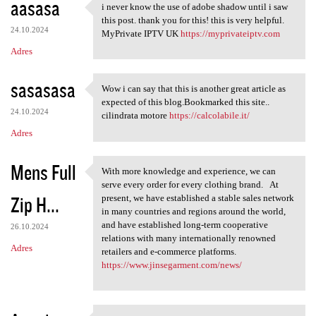
aasasa
i never know the use of adobe shadow until i saw
i never know the use of adobe
this post. thank you for this! this is very helpful.
24.10.2024
MyPrivate IPTV UK
https://myprivateiptv.com
Adres
sasasasa
Wow i can say that this is another great article as
Wow i can say that this is
expected of this blog.Bookmarked this site..
24.10.2024
cilindrata motore
https://calcolabile.it/
Adres
Mens Full
With more knowledge and experience, we can
With more knowledge and
serve every order for every clothing brand. At
Zip H...
present, we have established a stable sales network
in many countries and regions around the world,
and have established long-term cooperative
26.10.2024
relations with many internationally renowned
Adres
retailers and e-commerce platforms.
https://www.jinsegarment.com/news/