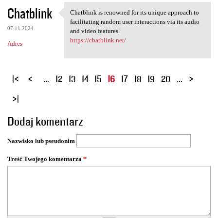
Chatblink
Chatblink is renowned for its unique approach to
Chatblink is renowned for its
facilitating random user interactions via its audio
07.11.2024
and video features.
https://chatblink.net/
Adres
S
…
12
13
14
15
16
17
18
19
20
…
t
r
o
Dodaj komentarz
n
y
Nazwisko lub pseudonim
Treść Twojego komentarza
*