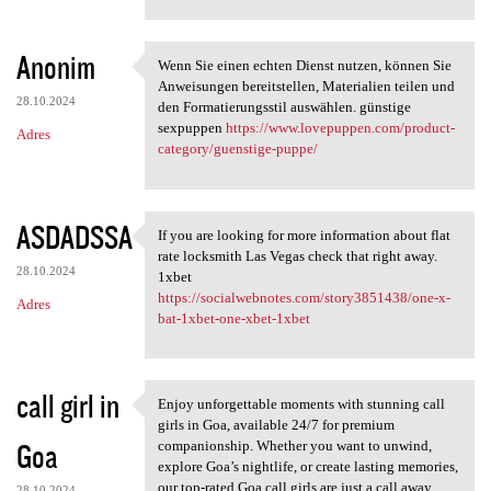
Anonim
Wenn Sie einen echten Dienst nutzen, können Sie
Wenn Sie einen echten Dienst
Anweisungen bereitstellen, Materialien teilen und
28.10.2024
den Formatierungsstil auswählen. günstige
sexpuppen
https://www.lovepuppen.com/product-
Adres
category/guenstige-puppe/
ASDADSSA
If you are looking for more information about flat
If you are looking for more
rate locksmith Las Vegas check that right away.
28.10.2024
1xbet
https://socialwebnotes.com/story3851438/one-x-
Adres
bat-1xbet-one-xbet-1xbet
call girl in
Enjoy unforgettable moments with stunning call
Enjoy unforgettable moments
girls in Goa, available 24/7 for premium
Goa
companionship. Whether you want to unwind,
explore Goa’s nightlife, or create lasting memories,
our top-rated Goa call girls are just a call away.
28.10.2024