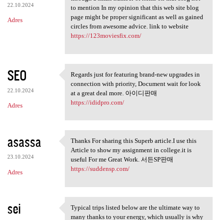
22.10.2024
to mention In my opinion that this web site blog
page might be proper significant as well as gained
Adres
circles from awesome advice. link to website
https://123moviesfix.com/
SEO
Regards just for featuring brand-new upgrades in
Regards just for featuring
connection with priority, Document wait for look
22.10.2024
at a great deal more. 아이디판매
https://ididpro.com/
Adres
asassa
Thanks For sharing this Superb article.I use this
Thanks For sharing this
Article to show my assignment in college.it is
23.10.2024
useful For me Great Work. 서든SP판매
https://suddensp.com/
Adres
sei
Typical trips listed below are the ultimate way to
Typical trips listed below
many thanks to your energy, which usually is why