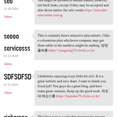
seo
You might be allowed to submit brands, however,
You might be allowed to
not back links, except if they may be accepted and
31.10.2024
also about matter. the orie condo
https://www.the-
oriecondo.com.sg
Adres
seooo
This is certainly hence attractive plus artistic. I like
This is certainly hence
a colorations plus whichever company may get
servicesss
them while in the mailbox might be smiling. 양양
풀싸롱
https://yangyang79.clickn.co.kr/
02.11.2024
Adres
SDFSDFSD
I definitely enjoying every little bit of it. It is a
I definitely enjoying every
great website and nice share. I want to thank you.
02.11.2024
Good job! You guys do a great blog, and have
some great contents. Keep up the good work. 하조
Adres
대 레깅스룸
https://hajodae79.clickn.co.kr/
richerson
This blog post is a valuable resource for anyone