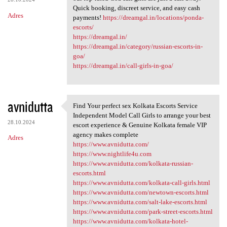
Quick booking, discreet service, and easy cash
Adres
payments!
https://dreamgal.in/locations/ponda-
escorts/
https://dreamgal.in/
https://dreamgal.in/category/russian-escorts-in-
goa/
https://dreamgal.in/call-girls-in-goa/
avnidutta
Find Your perfect sex Kolkata Escorts Service
Find Your perfect sex Kolkata
Independent Model Call Girls to arrange your best
28.10.2024
escort experience & Genuine Kolkata female VIP
agency makes complete
Adres
https://www.avnidutta.com/
https://www.nightlife4u.com
https://www.avnidutta.com/kolkata-russian-
escorts.html
https://www.avnidutta.com/kolkata-call-girls.html
https://www.avnidutta.com/newtown-escorts.html
https://www.avnidutta.com/salt-lake-escorts.html
https://www.avnidutta.com/park-street-escorts.html
https://www.avnidutta.com/kolkata-hotel-