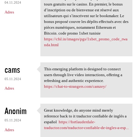
04.11.2024
tours gratuits sur le casino. En premier, le bonus
d’inscription ou de bienvenue est réservé aux
Adres
utilisateurs qui s’inscrivent sur le bookmaker. Le
bonus proposé couvre les dépôts effectués avec des
pièces numériques, notamment Ethereum et
Bitcoin. code promo 1xbet tunisie
https://cfsl.in/images/pgs/1xbet_promo_code_rwa
nda.html
cams
This emerging platform is designed to connect
This emerging platform is
users through live video interactions, offering a
05.11.2024
refreshing and authentic experience.
https://chat-to-strangers.com/camzey/
Adres
Anonim
Great knowledge, do anyone mind merely
Great knowledge, do anyone
reference back to it traductor confiable de inglés a
05.11.2024
español
https://fortlauderdale-
traductor.com/traductor-confiable-de-ingles-a-esp...
Adres