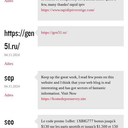
Adres
few, many thanks! rapid iptv
https://www.rapidiptvsverige.com/
https://gen
https://gen51.ru/
https://gen51.ru/
51.ru/
04.11.2024
Adres
sep
Keep up the great work, I read few posts on this
Keep up the great work, I
website and I think that your web blog is real
04.11.2024
interesting and has got sectors of fantastic
information. Visit Now
Adres
https://homedepotsurvey.site
seo
Le code promo 1xBet: 1XBIG777 bonus jusqu'à
Le code promo 1xBet: 1XBIG777
$130 sur les paris sportifs et jusqu'à $1,500 et 150