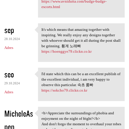
https://www.avnidutta.com/budge-budge-
escorts.html
sep
It's which means that amazing together with
It's which means that amazing
inspiring. We really enjoy any designs together
28.10.2024
with whoever should get it all during the post shall
be grinning. 횡계 노래빠
Adres
https://hoenggye79.clickn.co.kr
seo
I'd state which this can be a an excellent publish of
I'd state which this can be a
the excellent individual, i am very happy to
29.10.2024
observe this particular. 속초 룸빠
https://sokcho79.clickn.co.kr
Adres
MicheleAs
<b>Appreciate the surroundings of phobia and
<b>Appreciate the
enjoyment on the night of fright!</b>
pen
And don't forgo the moment to overhaul your robes