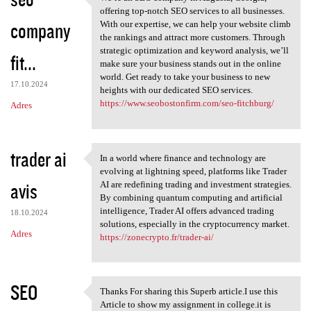
We’re an SEO company in
o
offering top-notch SEO services to all businesses.
company
m
With our expertise, we can help your website climb
the rankings and attract more customers. Through
e
strategic optimization and keyword analysis, we’ll
fit...
n
make sure your business stands out in the online
world. Get ready to take your business to new
t
17.10.2024
heights with our dedicated SEO services.
a
https://www.seobostonfirm.com/seo-fitchburg/
Adres
r
z
trader ai
In a world where finance and technology are
e
In a world where finance and
evolving at lightning speed, platforms like Trader
avis
AI are redefining trading and investment strategies.
By combining quantum computing and artificial
intelligence, Trader AI offers advanced trading
18.10.2024
solutions, especially in the cryptocurrency market.
Adres
https://zonecrypto.fr/trader-ai/
SEO
Thanks For sharing this Superb article.I use this
Thanks For sharing this
Article to show my assignment in college.it is