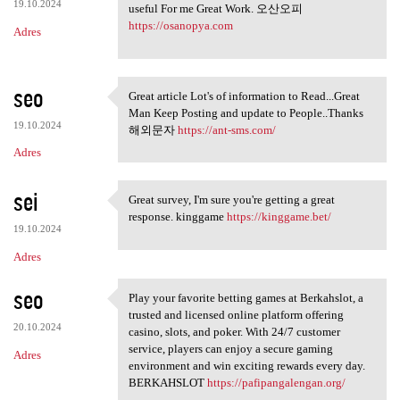
19.10.2024
useful For me Great Work. 오산오피
https://osanopya.com
Adres
seo
Great article Lot's of information to Read...Great
Great article Lot's of
Man Keep Posting and update to People..Thanks
19.10.2024
해외문자
https://ant-sms.com/
Adres
sei
Great survey, I'm sure you're getting a great
Great survey, I'm sure you're
response. kinggame
https://kinggame.bet/
19.10.2024
Adres
seo
Play your favorite betting games at Berkahslot, a
Play your favorite betting
trusted and licensed online platform offering
20.10.2024
casino, slots, and poker. With 24/7 customer
service, players can enjoy a secure gaming
Adres
environment and win exciting rewards every day.
BERKAHSLOT
https://pafipangalengan.org/