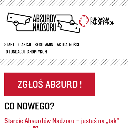
Przejdź
do
treści
START
O AKCJI
REGULAMIN
AKTUALNOŚCI
O FUNDACJI PANOPTYKON
CO NOWEGO?
Starcie Absurdów Nadzoru – jesteś na „tak”