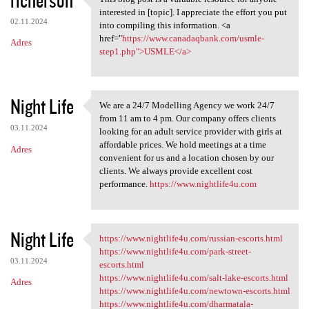
This blog post is a valuable
interested in [topic]. I appreciate the effort you put
02.11.2024
into compiling this information. <a
href="
https://www.canadaqbank.com/usmle-
Adres
step1.php">USMLE</a>
Night Life
We are a 24/7 Modelling Agency we work 24/7
We are a 24/7 Modelling
from 11 am to 4 pm. Our company offers clients
03.11.2024
looking for an adult service provider with girls at
affordable prices. We hold meetings at a time
Adres
convenient for us and a location chosen by our
clients. We always provide excellent cost
performance.
https://www.nightlife4u.com
Night Life
https://www.nightlife4u.com/russian-escorts.html
https://www.nightlife4u.com
https://www.nightlife4u.com/park-street-
03.11.2024
escorts.html
https://www.nightlife4u.com/salt-lake-escorts.html
Adres
https://www.nightlife4u.com/newtown-escorts.html
https://www.nightlife4u.com/dharmatala-