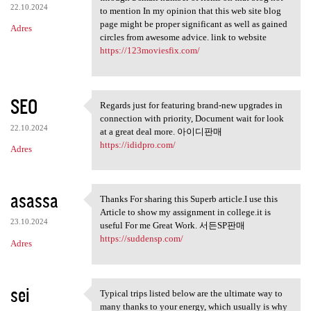
22.10.2024
to mention In my opinion that this web site blog
page might be proper significant as well as gained
Adres
circles from awesome advice. link to website
https://123moviesfix.com/
SEO
Regards just for featuring brand-new upgrades in
Regards just for featuring
connection with priority, Document wait for look
22.10.2024
at a great deal more. 아이디판매
https://ididpro.com/
Adres
asassa
Thanks For sharing this Superb article.I use this
Thanks For sharing this
Article to show my assignment in college.it is
23.10.2024
useful For me Great Work. 서든SP판매
https://suddensp.com/
Adres
sei
Typical trips listed below are the ultimate way to
Typical trips listed below
many thanks to your energy, which usually is why