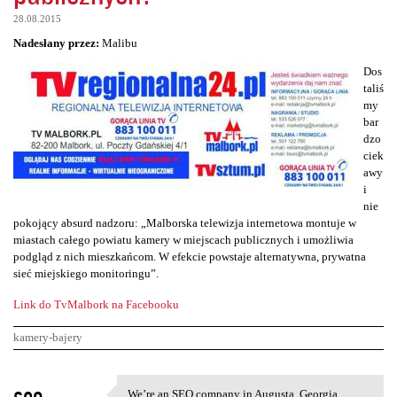
28.08.2015
Nadesłany przez:
Malibu
Dos
taliś
my
bar
dzo
ciek
awy
i
nie
pokojący absurd nadzoru: „Malborska telewizja internetowa montuje w
miastach całego powiatu kamery w miejscach publicznych i umożliwia
podgląd z nich mieszkańcom. W efekcie powstaje alternatywna, prywatna
sieć miejskiego monitoringu”.
Link do TvMalbork na Facebooku
kamery-bajery
K
seo
We’re an SEO company in Augusta, Georgia,