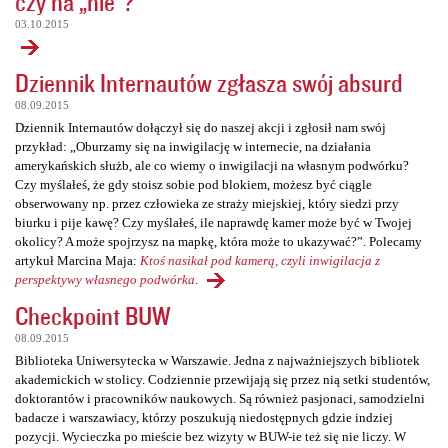
czy na „nie”?
03.10.2015
Dziennik Internautów zgłasza swój absurd
08.09.2015
Dziennik Internautów dołączył się do naszej akcji i zgłosił nam swój
przykład: „Oburzamy się na inwigilację w internecie, na działania
amerykańskich służb, ale co wiemy o inwigilacji na własnym podwórku?
Czy myślałeś, że gdy stoisz sobie pod blokiem, możesz być ciągle
obserwowany np. przez człowieka ze straży miejskiej, który siedzi przy
biurku i pije kawę? Czy myślałeś, ile naprawdę kamer może być w Twojej
okolicy? A może spojrzysz na mapkę, która może to ukazywać?”. Polecamy
artykuł Marcina Maja:
Ktoś nasikał pod kamerą, czyli inwigilacja z
perspektywy własnego podwórka
.
Checkpoint BUW
08.09.2015
Biblioteka Uniwersytecka w Warszawie. Jedna z najważniejszych bibliotek
akademickich w stolicy. Codziennie przewijają się przez nią setki studentów,
doktorantów i pracowników naukowych. Są również pasjonaci, samodzielni
badacze i warszawiacy, którzy poszukują niedostępnych gdzie indziej
pozycji. Wycieczka po mieście bez wizyty w BUW-ie też się nie liczy. W