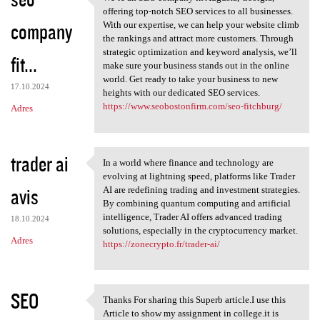
We’re an SEO company in
o
offering top-notch SEO services to all businesses.
company
m
With our expertise, we can help your website climb
the rankings and attract more customers. Through
e
strategic optimization and keyword analysis, we’ll
fit...
n
make sure your business stands out in the online
world. Get ready to take your business to new
t
17.10.2024
heights with our dedicated SEO services.
a
https://www.seobostonfirm.com/seo-fitchburg/
Adres
r
z
trader ai
In a world where finance and technology are
e
In a world where finance and
evolving at lightning speed, platforms like Trader
avis
AI are redefining trading and investment strategies.
By combining quantum computing and artificial
intelligence, Trader AI offers advanced trading
18.10.2024
solutions, especially in the cryptocurrency market.
Adres
https://zonecrypto.fr/trader-ai/
SEO
Thanks For sharing this Superb article.I use this
Thanks For sharing this
Article to show my assignment in college.it is