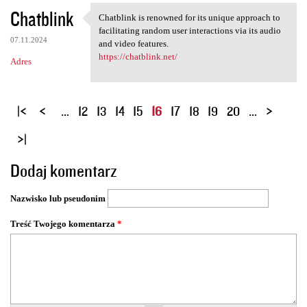
Chatblink
Chatblink is renowned for its unique approach to
Chatblink is renowned for its
facilitating random user interactions via its audio
07.11.2024
and video features.
https://chatblink.net/
Adres
S
…
12
13
14
15
16
17
18
19
20
…
t
r
o
Dodaj komentarz
n
y
Nazwisko lub pseudonim
Treść Twojego komentarza
*