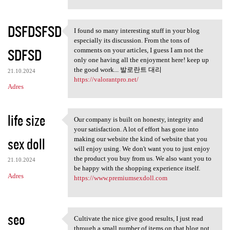
DSFDSFSD
I found so many interesting stuff in your blog
I found so many interesting
especially its discussion. From the tons of
SDFSD
comments on your articles, I guess I am not the
only one having all the enjoyment here! keep up
the good work... 발로란트 대리
21.10.2024
https://valorantpro.net/
Adres
life size
Our company is built on honesty, integrity and
Our company is built on
your satisfaction. A lot of effort has gone into
sex doll
making our website the kind of website that you
will enjoy using. We don't want you to just enjoy
the product you buy from us. We also want you to
21.10.2024
be happy with the shopping experience itself.
Adres
https://www.premiumsexdoll.com
seo
Cultivate the nice give good results, I just read
Cultivate the nice give good
through a small number of items on that blog not