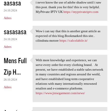
aasasa
i never know the use of adobe shadow until i saw
i never know the use of adobe
this post. thank you for this! this is very helpful.
24.10.2024
MyPrivate IPTV UK
https://myprivateiptv.com
Adres
sasasasa
Wow i can say that this is another great article as
Wow i can say that this is
expected of this blog.Bookmarked this site..
24.10.2024
cilindrata motore
https://calcolabile.it/
Adres
Mens Full
With more knowledge and experience, we can
With more knowledge and
serve every order for every clothing brand. At
Zip H...
present, we have established a stable sales network
in many countries and regions around the world,
and have established long-term cooperative
26.10.2024
relations with many internationally renowned
Adres
retailers and e-commerce platforms.
https://www.jinsegarment.com/news/