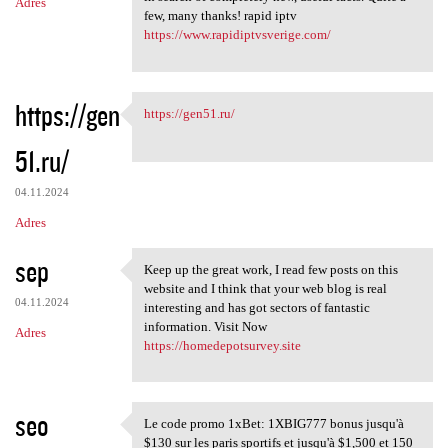
Adres
few, many thanks! rapid iptv
https://www.rapidiptvsverige.com/
https://gen
https://gen51.ru/
https://gen51.ru/
51.ru/
04.11.2024
Adres
sep
Keep up the great work, I read few posts on this
Keep up the great work, I
website and I think that your web blog is real
04.11.2024
interesting and has got sectors of fantastic
information. Visit Now
Adres
https://homedepotsurvey.site
seo
Le code promo 1xBet: 1XBIG777 bonus jusqu'à
Le code promo 1xBet: 1XBIG777
$130 sur les paris sportifs et jusqu'à $1,500 et 150