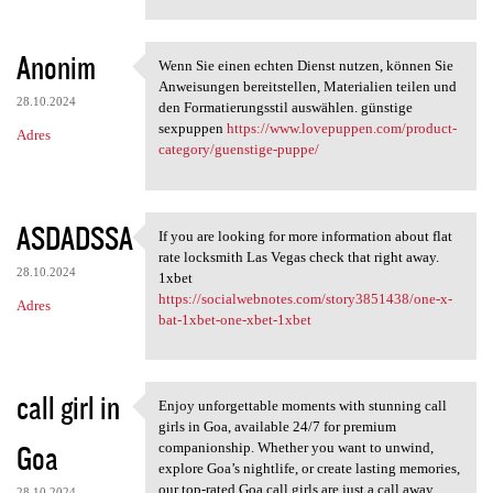
Anonim
Wenn Sie einen echten Dienst nutzen, können Sie
Wenn Sie einen echten Dienst
Anweisungen bereitstellen, Materialien teilen und
28.10.2024
den Formatierungsstil auswählen. günstige
sexpuppen
https://www.lovepuppen.com/product-
Adres
category/guenstige-puppe/
ASDADSSA
If you are looking for more information about flat
If you are looking for more
rate locksmith Las Vegas check that right away.
28.10.2024
1xbet
https://socialwebnotes.com/story3851438/one-x-
Adres
bat-1xbet-one-xbet-1xbet
call girl in
Enjoy unforgettable moments with stunning call
Enjoy unforgettable moments
girls in Goa, available 24/7 for premium
Goa
companionship. Whether you want to unwind,
explore Goa’s nightlife, or create lasting memories,
our top-rated Goa call girls are just a call away.
28.10.2024