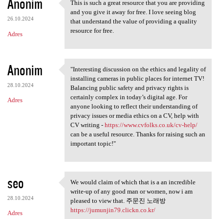
Anonim
This is such a great resource that you are providing
This is such a great resource
and you give it away for free. I love seeing blog
26.10.2024
that understand the value of providing a quality
resource for free.
Adres
Anonim
"Interesting discussion on the ethics and legality of
"Interesting discussion on
installing cameras in public places for internet TV!
28.10.2024
Balancing public safety and privacy rights is
certainly complex in today’s digital age. For
Adres
anyone looking to reflect their understanding of
privacy issues or media ethics on a CV, help with
CV writing -
https://www.cvfolks.co.uk/cv-help/
can be a useful resource. Thanks for raising such an
important topic!"
seo
We would claim of which that is a an incredible
We would claim of which that
write-up of any good man or women, now i am
28.10.2024
pleased to view that. 주문진 노래방
https://jumunjin79.clickn.co.kr/
Adres