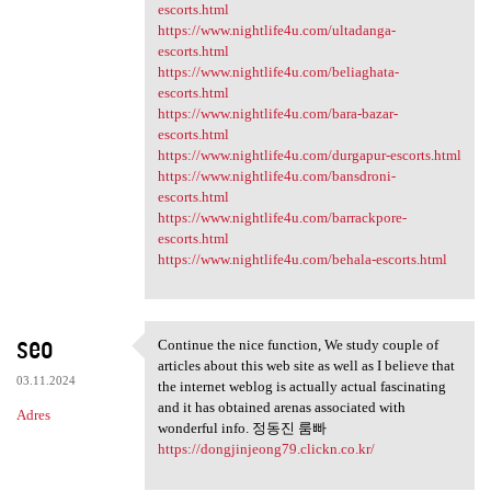
escorts.html
https://www.nightlife4u.com/ultadanga-
escorts.html
https://www.nightlife4u.com/beliaghata-
escorts.html
https://www.nightlife4u.com/bara-bazar-
escorts.html
https://www.nightlife4u.com/durgapur-escorts.html
https://www.nightlife4u.com/bansdroni-
escorts.html
https://www.nightlife4u.com/barrackpore-
escorts.html
https://www.nightlife4u.com/behala-escorts.html
seo
Continue the nice function, We study couple of
Continue the nice function,
articles about this web site as well as I believe that
03.11.2024
the internet weblog is actually actual fascinating
and it has obtained arenas associated with
Adres
wonderful info. 정동진 룸빠
https://dongjinjeong79.clickn.co.kr/