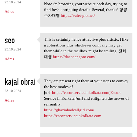
23.10.2024
Now i'm browsing your website each day, trying to
find fresh, intriguing details. Several, thanks! 항공
Adres
주차대행
https://valet-pro.net/
seo
This is certainly hence attractive plus artistic. I like
This is certainly hence
a colorations plus whichever company may get
23.10.2024
them while in the mailbox might be smiling. 전화
대행
https://daehaengpro.com/
Adres
kajal obrai
They are present right there at your steps to convey
They are present right there
the best modes of
23.10.2024
[url=
https://escortserviceinkolkata.com]Escort
Service in Kolkata[/url] and enlighten the nerves of
Adres
sensuality.
https://ghaziabadcallgirl.com/
https://escortserviceinkolkata.com