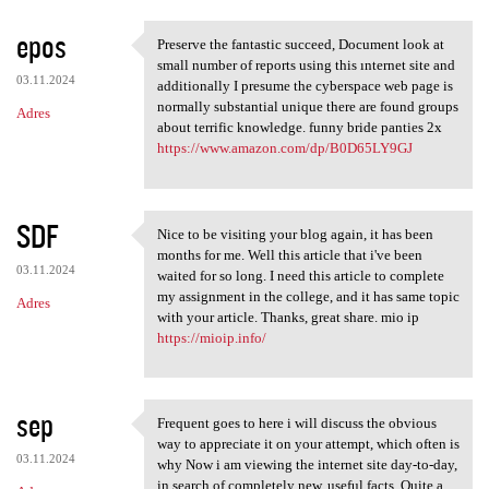
epos
Preserve the fantastic succeed, Document look at
Preserve the fantastic
small number of reports using this ınternet site and
03.11.2024
additionally I presume the cyberspace web page is
normally substantial unique there are found groups
Adres
about terrific knowledge. funny bride panties 2x
https://www.amazon.com/dp/B0D65LY9GJ
SDF
Nice to be visiting your blog again, it has been
Nice to be visiting your blog
months for me. Well this article that i've been
03.11.2024
waited for so long. I need this article to complete
my assignment in the college, and it has same topic
Adres
with your article. Thanks, great share. mio ip
https://mioip.info/
sep
Frequent goes to here i will discuss the obvious
Frequent goes to here i will
way to appreciate it on your attempt, which often is
03.11.2024
why Now i am viewing the internet site day-to-day,
in search of completely new, useful facts. Quite a