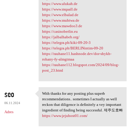
https://www.alukah.de
https://www.mqaall.de
https://www.elbalad.de
https://www.muhtwa.de
https://www.mawdoo3.de
https://casinoberlin.eu
https://jalbalhabeb.org/
https://telegra.ph/kiki-09-20-3
https://telegra.ph/BERLINintim-09-20
https://rauhane11.hashnode.dev/dor-shykh-
rohany-fy-almgtmaa
https://rauhane112.blogspot.com/2024/09/blog-
post_23.html
seo
With thanks for any posting plus superb
With thanks for any posting
recommendations.. sometimes I actually as well
06.11.2024
reckon that diligence is definitely a vey important
ingredient of finding being successful. 제주도호빠
Adres
https://www.jejuhost01.com/