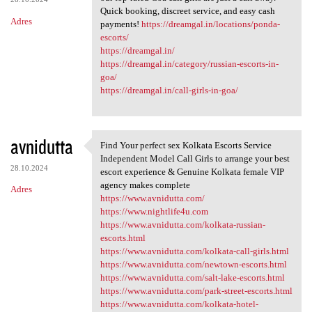
Quick booking, discreet service, and easy cash
Adres
payments!
https://dreamgal.in/locations/ponda-
escorts/
https://dreamgal.in/
https://dreamgal.in/category/russian-escorts-in-
goa/
https://dreamgal.in/call-girls-in-goa/
avnidutta
Find Your perfect sex Kolkata Escorts Service
Find Your perfect sex Kolkata
Independent Model Call Girls to arrange your best
28.10.2024
escort experience & Genuine Kolkata female VIP
agency makes complete
Adres
https://www.avnidutta.com/
https://www.nightlife4u.com
https://www.avnidutta.com/kolkata-russian-
escorts.html
https://www.avnidutta.com/kolkata-call-girls.html
https://www.avnidutta.com/newtown-escorts.html
https://www.avnidutta.com/salt-lake-escorts.html
https://www.avnidutta.com/park-street-escorts.html
https://www.avnidutta.com/kolkata-hotel-