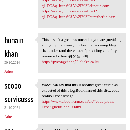
https://www.youtube.com/redirect?
gl=DO&q=https%3A%2F%2Feljnoub.com
https://www.youtube.com/redirect?
gl=DO&q=https%3A%2F%2Fhurenberlin.com
hunain
This is such a great resource that you are providing
This is such a great resource
and you give it away for free. I love seeing blog
khan
that understand the value of providing a quality
resource for free. 평창 노래빠
https://pyeongchang79.clickn.co.kr/
30.10.2024
Adres
seooo
Wow i can say that this is another great article as
Wow i can say that this is
expected of this blog.Bookmarked this site.. code
servicesss
promo 1xbet sénégal
https://www.elboomeran.com/art/?code-promo-
1xbet-gratuit-bonus.html
31.10.2024
Adres