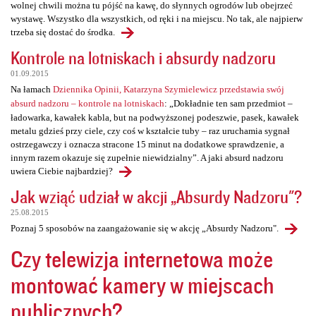
wolnej chwili można tu pójść na kawę, do słynnych ogrodów lub obejrzeć
wystawę. Wszystko dla wszystkich, od ręki i na miejscu. No tak, ale najpierw
trzeba się dostać do środka.
Kontrole na lotniskach i absurdy nadzoru
01.09.2015
Na łamach
Dziennika Opinii, Katarzyna Szymielewicz przedstawia swój
absurd nadzoru – kontrole na lotniskach
: „Dokładnie ten sam przedmiot –
ładowarka, kawałek kabla, but na podwyższonej podeszwie, pasek, kawałek
metalu gdzieś przy ciele, czy coś w kształcie tuby – raz uruchamia sygnał
ostrzegawczy i oznacza stracone 15 minut na dodatkowe sprawdzenie, a
innym razem okazuje się zupełnie niewidzialny”. A jaki absurd nadzoru
uwiera Ciebie najbardziej?
Jak wziąć udział w akcji „Absurdy Nadzoru"?
25.08.2015
Poznaj 5 sposobów na zaangażowanie się w akcję „Absurdy Nadzoru".
Czy telewizja internetowa może
montować kamery w miejscach
publicznych?