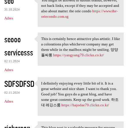
seo
You might be allowed to submit brands, however,
You might be allowed to
not back links, except if they may be accepted and
31.10.2024
also about matter. the orie condo
https://www.the-
oriecondo.com.sg
Adres
seooo
This is certainly hence attractive plus artistic. I like
This is certainly hence
a colorations plus whichever company may get
servicesss
them while in the mailbox might be smiling. 양양
풀싸롱
https://yangyang79.clickn.co.kr/
02.11.2024
Adres
SDFSDFSD
I definitely enjoying every little bit of it. It is a
I definitely enjoying every
great website and nice share. I want to thank you.
02.11.2024
Good job! You guys do a great blog, and have
some great contents. Keep up the good work. 하조
Adres
대 레깅스룸
https://hajodae79.clickn.co.kr/
richerson
This blog post is a valuable resource for anyone