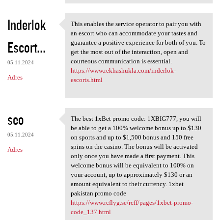
Inderlok
This enables the service operator to pair you with
This enables the service
an escort who can accommodate your tastes and
Escort...
guarantee a positive experience for both of you. To
get the most out of the interaction, open and
courteous communication is essential.
05.11.2024
https://www.rekhashukla.com/inderlok-
Adres
escorts.html
seo
The best 1xBet promo code: 1XBIG777, you will
The best 1xBet promo code:
be able to get a 100% welcome bonus up to $130
05.11.2024
on sports and up to $1,500 bonus and 150 free
spins on the casino. The bonus will be activated
Adres
only once you have made a first payment. This
welcome bonus will be equivalent to 100% on
your account, up to approximately $130 or an
amount equivalent to their currency. 1xbet
pakistan promo code
https://www.rcflyg.se/rcff/pages/1xbet-promo-
code_137.html