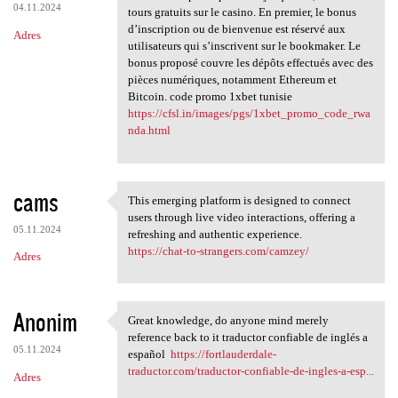
04.11.2024
tours gratuits sur le casino. En premier, le bonus
d’inscription ou de bienvenue est réservé aux
Adres
utilisateurs qui s’inscrivent sur le bookmaker. Le
bonus proposé couvre les dépôts effectués avec des
pièces numériques, notamment Ethereum et
Bitcoin. code promo 1xbet tunisie
https://cfsl.in/images/pgs/1xbet_promo_code_rwa
nda.html
cams
This emerging platform is designed to connect
This emerging platform is
users through live video interactions, offering a
05.11.2024
refreshing and authentic experience.
https://chat-to-strangers.com/camzey/
Adres
Anonim
Great knowledge, do anyone mind merely
Great knowledge, do anyone
reference back to it traductor confiable de inglés a
05.11.2024
español
https://fortlauderdale-
traductor.com/traductor-confiable-de-ingles-a-esp...
Adres