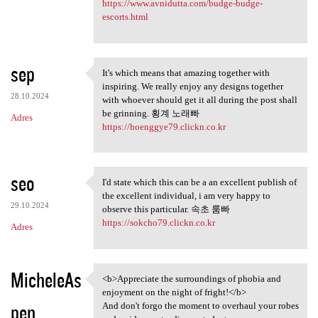
https://www.avnidutta.com/budge-budge-
escorts.html
sep
It's which means that amazing together with
It's which means that amazing
inspiring. We really enjoy any designs together
28.10.2024
with whoever should get it all during the post shall
be grinning. 횡계 노래빠
Adres
https://hoenggye79.clickn.co.kr
seo
I'd state which this can be a an excellent publish of
I'd state which this can be a
the excellent individual, i am very happy to
29.10.2024
observe this particular. 속초 룸빠
https://sokcho79.clickn.co.kr
Adres
MicheleAs
<b>Appreciate the surroundings of phobia and
<b>Appreciate the
enjoyment on the night of fright!</b>
pen
And don't forgo the moment to overhaul your robes