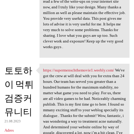
read a few of the write-ups on your internet site
now, and I truly like your design. Many thanks a
million as well as please maintain the effective job.
You provide very useful data. This post gives me
lots of advise it is very useful for me. It helps me
very much to solve some problems. Thanks for
sharing. I love what you guys are up too. Such
clever work and exposure! Keep up the very good
works guys .
토토하
https://supermenschthemovie1.weebly.com/
We've
https://supermenschthemovie1
got the crew at will deal with you for extra than 24
이 먹튀
hours. Our team has served you greater than a
hundred humans for the maximum stability, no
matter what game you need to play. For us, there
검증커
are all video games to be had. Noticeably charming
publish. This is my first time go to here. I found so
뮤니티
mmany exciting stuff to your weblog specially its
dialogue.. Thanks for the submit! Wow, fantastic, i
was wondering a way to treatment acne naturally.
21.08.2023
And determined your website online by way of
Adres
google, discovered a lot, now i’m a bit clean. I’ve