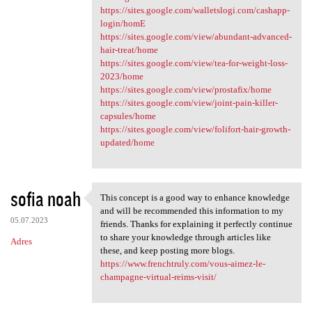
https://sites.google.com/walletslogi.com/cashapp-
login/homE
https://sites.google.com/view/abundant-advanced-
hair-treat/home
https://sites.google.com/view/tea-for-weight-loss-
2023/home
https://sites.google.com/view/prostafix/home
https://sites.google.com/view/joint-pain-killer-
capsules/home
https://sites.google.com/view/folifort-hair-growth-
updated/home
sofia noah
This concept is a good way to enhance knowledge
This concept is a good way to
and will be recommended this information to my
05.07.2023
friends. Thanks for explaining it perfectly continue
to share your knowledge through articles like
Adres
these, and keep posting more blogs.
https://www.frenchtruly.com/vous-aimez-le-
champagne-virtual-reims-visit/