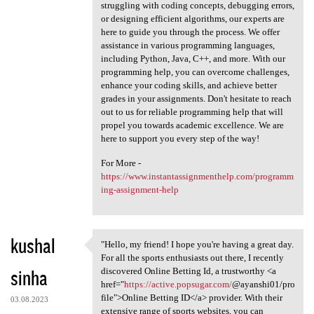
struggling with coding concepts, debugging errors,
or designing efficient algorithms, our experts are
here to guide you through the process. We offer
assistance in various programming languages,
including Python, Java, C++, and more. With our
programming help, you can overcome challenges,
enhance your coding skills, and achieve better
grades in your assignments. Don't hesitate to reach
out to us for reliable programming help that will
propel you towards academic excellence. We are
here to support you every step of the way!
For More -
https://www.instantassignmenthelp.com/programm
ing-assignment-help
kushal
"Hello, my friend! I hope you're having a great day.
"Hello, my friend! I hope you
For all the sports enthusiasts out there, I recently
sinha
discovered Online Betting Id, a trustworthy <a
href="
https://active.popsugar.com/
@ayanshi01/pro
file">Online Betting ID</a> provider. With their
03.08.2023
extensive range of sports websites, you can