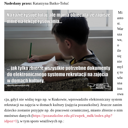
Nadesłany przez:
Katarzyna Batko-Tołuć
Mi
asto
st.
War
sza
wa,
o
ile
się
nie
myl
ę to
wła
sna
inn
owa
cja, gdyż nie widzę tego np. w Krakowie, wprowadziło elektroniczny system
rekrutacji na zajęcia w domach kultury (zajęcia pozaszkolne). Jeszcze zanim
dziecko zostanie przyjęte np. do pracowni ceramicznej, miasto zbierze o nim
mnóstwo danych (
https://pozaszkolne.edu.pl/zwpek_mdk/index.php?
idpoz=1
), w tym sporo wrażliwych np.: