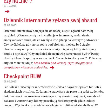
czy na „nie”?
03.10.2015
Dziennik Internautów zgłasza swój absurd
08.09.2015
Dziennik Internautów dołączył się do naszej akcji i zgłosił nam swój
przykład: „Oburzamy się na inwigilację w internecie, na działania
amerykańskich służb, ale co wiemy o inwigilacji na własnym podwórku?
Czy myślałeś, że gdy stoisz sobie pod blokiem, możesz być ciągle
obserwowany np. przez człowieka ze straży miejskiej, który siedzi przy
biurku i pije kawę? Czy myślałeś, ile naprawdę kamer może być w Twojej
okolicy? A może spojrzysz na mapkę, która może to ukazywać?”. Polecamy
artykuł Marcina Maja:
Ktoś nasikał pod kamerą, czyli inwigilacja z
perspektywy własnego podwórka
.
Checkpoint BUW
08.09.2015
Biblioteka Uniwersytecka w Warszawie. Jedna z najważniejszych bibliotek
akademickich w stolicy. Codziennie przewijają się przez nią setki studentów,
doktorantów i pracowników naukowych. Są również pasjonaci, samodzielni
badacze i warszawiacy, którzy poszukują niedostępnych gdzie indziej
pozycji. Wycieczka po mieście bez wizyty w BUW-ie też się nie liczy. W