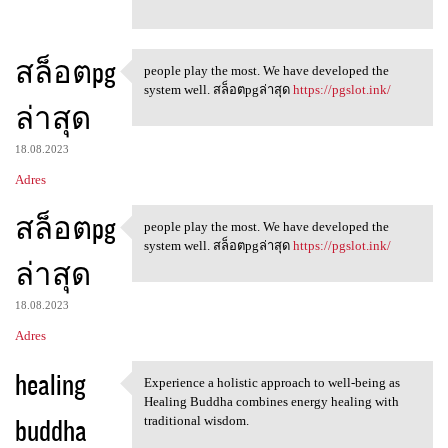
สล็อตpg
people play the most. We have developed the
people play the most. We have
system well. สล็อตpgล่าสุด
https://pgslot.ink/
ล่าสุด
18.08.2023
Adres
สล็อตpg
people play the most. We have developed the
people play the most. We have
system well. สล็อตpgล่าสุด
https://pgslot.ink/
ล่าสุด
18.08.2023
Adres
healing
Experience a holistic approach to well-being as
Experience a holistic
Healing Buddha combines energy healing with
buddha
traditional wisdom.