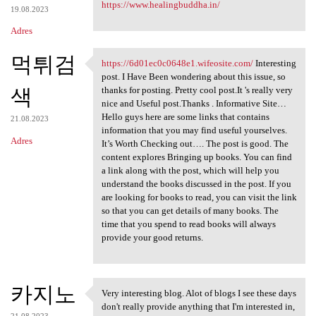
https://www.healingbuddha.in/
19.08.2023
Adres
먹튀검
https://6d01ec0c0648e1.wifeosite.com/
Interesting
https://6d01ec0c0648e1
post. I Have Been wondering about this issue, so
색
thanks for posting. Pretty cool post.It 's really very
nice and Useful post.Thanks . Informative Site…
Hello guys here are some links that contains
21.08.2023
information that you may find useful yourselves.
Adres
It’s Worth Checking out…. The post is good. The
content explores Bringing up books. You can find
a link along with the post, which will help you
understand the books discussed in the post. If you
are looking for books to read, you can visit the link
so that you can get details of many books. The
time that you spend to read books will always
provide your good returns.
카지노
Very interesting blog. Alot of blogs I see these days
Very interesting blog. Alot
don't really provide anything that I'm interested in,
21.08.2023