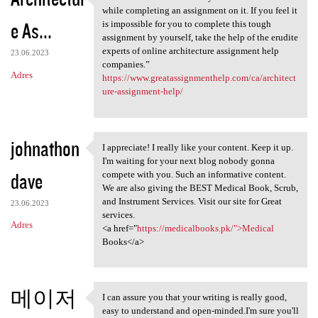
“Architecture involves many
while completing an assignment on it. If you feel it
e As...
is impossible for you to complete this tough
assignment by yourself, take the help of the erudite
experts of online architecture assignment help
23.06.2023
companies.”
Adres
https://www.greatassignmenthelp.com/ca/architect
ure-assignment-help/
johnathon
I appreciate! I really like your content. Keep it up.
I appreciate! I really like
I'm waiting for your next blog nobody gonna
dave
compete with you. Such an informative content.
We are also giving the BEST Medical Book, Scrub,
and Instrument Services. Visit our site for Great
23.06.2023
services.
Adres
<a href="
https://medicalbooks.pk/">Medical
Books</a>
메이저
I can assure you that your writing is really good,
I can assure you that your
easy to understand and open-minded.I'm sure you'll