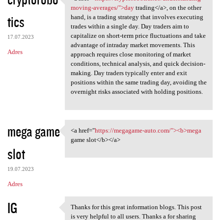
<a href="https:/
moving-averages/">day
trading</a>, on the other
tics
hand, is a trading strategy that involves executing
trades within a single day. Day traders aim to
capitalize on short-term price fluctuations and take
17.07.2023
advantage of intraday market movements. This
Adres
approach requires close monitoring of market
conditions, technical analysis, and quick decision-
making. Day traders typically enter and exit
positions within the same trading day, avoiding the
overnight risks associated with holding positions.
mega game
<a href="
https://megagame-auto.com/"><b>mega
<a href="https://megagame
game slot</b></a>
slot
19.07.2023
Adres
IG
Thanks for this great information blogs. This post
Thanks for this great
is very helpful to all users. Thanks a for sharing