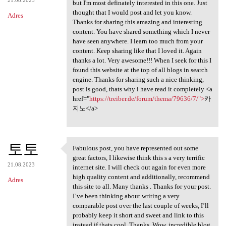
but I'm most definately interested in this one. Just
thought that I would post and let you know.
Adres
Thanks for sharing this amazing and interesting
content. You have shared something which I never
have seen anywhere. I learn too much from your
content. Keep sharing like that I loved it. Again
thanks a lot. Very awesome!!! When I seek for this I
found this website at the top of all blogs in search
engine. Thanks for sharing such a nice thinking,
post is good, thats why i have read it completely <a
href="
https://treiber.de/forum/thema/79636/7/">
카
지노</a>
토토
Fabulous post, you have represented out some
Fabulous post, you have
great factors, I likewise think this s a very terrific
21.08.2023
internet site. I will check out again for even more
high quality content and additionally, recommend
Adres
this site to all. Many thanks . Thanks for your post.
I’ve been thinking about writing a very
comparable post over the last couple of weeks, I’ll
probably keep it short and sweet and link to this
instead if thats cool. Thanks. Wow, incredible blog