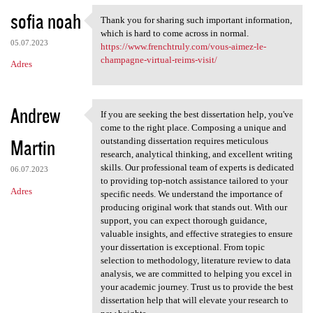
sofia noah
Thank you for sharing such important information,
Thank you for sharing such
which is hard to come across in normal.
05.07.2023
https://www.frenchtruly.com/vous-aimez-le-
champagne-virtual-reims-visit/
Adres
Andrew
If you are seeking the best dissertation help, you've
If you are seeking the best
come to the right place. Composing a unique and
Martin
outstanding dissertation requires meticulous
research, analytical thinking, and excellent writing
skills. Our professional team of experts is dedicated
06.07.2023
to providing top-notch assistance tailored to your
Adres
specific needs. We understand the importance of
producing original work that stands out. With our
support, you can expect thorough guidance,
valuable insights, and effective strategies to ensure
your dissertation is exceptional. From topic
selection to methodology, literature review to data
analysis, we are committed to helping you excel in
your academic journey. Trust us to provide the best
dissertation help that will elevate your research to