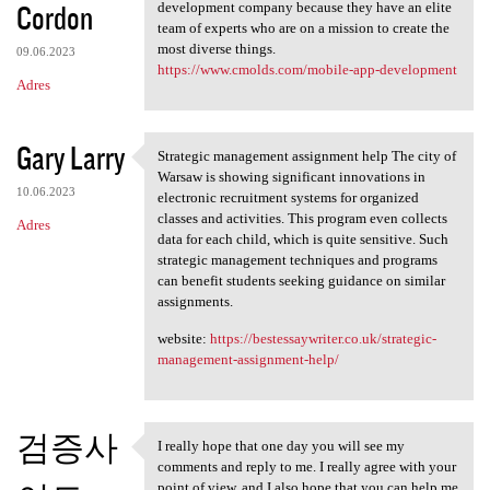
Cordon
development company because they have an elite
team of experts who are on a mission to create the
most diverse things.
09.06.2023
https://www.cmolds.com/mobile-app-development
Adres
Gary Larry
Strategic management assignment help The city of
Strategic management
Warsaw is showing significant innovations in
10.06.2023
electronic recruitment systems for organized
classes and activities. This program even collects
Adres
data for each child, which is quite sensitive. Such
strategic management techniques and programs
can benefit students seeking guidance on similar
assignments.
website:
https://bestessaywriter.co.uk/strategic-
management-assignment-help/
검증사
I really hope that one day you will see my
I really hope that one day
comments and reply to me. I really agree with your
point of view, and I also hope that you can help me