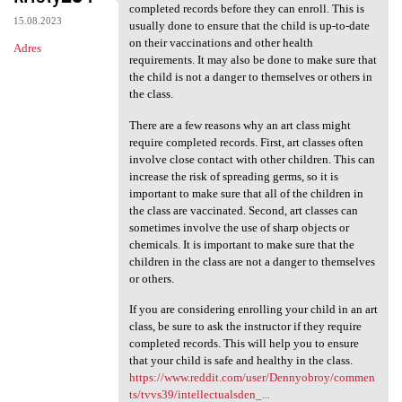
Some art classes may require
completed records before they can enroll. This is
15.08.2023
usually done to ensure that the child is up-to-date
on their vaccinations and other health
Adres
requirements. It may also be done to make sure that
the child is not a danger to themselves or others in
the class.
There are a few reasons why an art class might
require completed records. First, art classes often
involve close contact with other children. This can
increase the risk of spreading germs, so it is
important to make sure that all of the children in
the class are vaccinated. Second, art classes can
sometimes involve the use of sharp objects or
chemicals. It is important to make sure that the
children in the class are not a danger to themselves
or others.
If you are considering enrolling your child in an art
class, be sure to ask the instructor if they require
completed records. This will help you to ensure
that your child is safe and healthy in the class.
https://www.reddit.com/user/Dennyobroy/commen
ts/tvvs39/intellectualsden_...