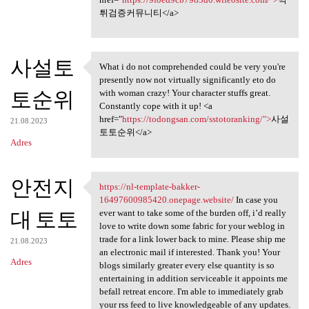
튀검증커뮤니티</a>
사설토
What i do not comprehended could be very you're
What i do not comprehended
presently now not virtually significantly eto do
토순위
with woman crazy! Your character stuffs great.
Constantly cope with it up! <a
href="
https://todongsan.com/sstotoranking/">
사설
21.08.2023
토토순위</a>
Adres
안전지
https://nl-template-bakker-
https://nl-template-bakker
16497600985420.onepage.website/
In case you
대 토토
ever want to take some of the burden off, i’d really
love to write down some fabric for your weblog in
trade for a link lower back to mine. Please ship me
21.08.2023
an electronic mail if interested. Thank you! Your
Adres
blogs similarly greater every else quantity is so
entertaining in addition serviceable it appoints me
befall retreat encore. I'm able to immediately grab
your rss feed to live knowledgeable of any updates.