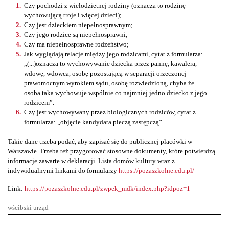
Czy pochodzi z wielodzietnej rodziny (oznacza to rodzinę
wychowującą troje i więcej dzieci);
Czy jest dzieckiem niepełnosprawnym;
Czy jego rodzice są niepełnosprawni;
Czy ma niepełnosprawne rodzeństwo;
Jak wyglądają relacje między jego rodzicami, cytat z formularza:
„(...)oznacza to wychowywanie dziecka przez pannę, kawalera,
wdowę, wdowca, osobę pozostającą w separacji orzeczonej
prawomocnym wyrokiem sądu, osobę rozwiedzioną, chyba że
osoba taka wychowuje wspólnie co najmniej jedno dziecko z jego
rodzicem”.
Czy jest wychowywany przez biologicznych rodziców, cytat z
formularza: „objęcie kandydata pieczą zastępczą”.
Takie dane trzeba podać, aby zapisać się do publicznej placówki w
Warszawie. Trzeba też przygotować stosowne dokumenty, które potwierdzą
informacje zawarte w deklaracji. Lista domów kultury wraz z
indywidualnymi linkami do formularzy
https://pozaszkolne.edu.pl/
Link:
https://pozaszkolne.edu.pl/zwpek_mdk/index.php?idpoz=1
wścibski urząd