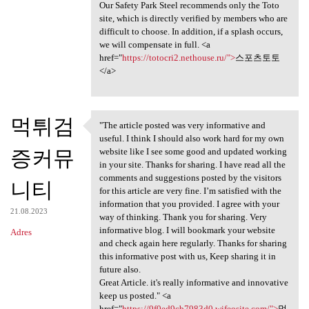
Our Safety Park Steel recommends only the Toto
site, which is directly verified by members who are
difficult to choose. In addition, if a splash occurs,
we will compensate in full. <a
href="
https://totocri2.nethouse.ru/">
스포츠토토
</a>
먹튀검
"The article posted was very informative and
"The article posted was very
useful. I think I should also work hard for my own
증커뮤
website like I see some good and updated working
in your site. Thanks for sharing. I have read all the
comments and suggestions posted by the visitors
니티
for this article are very fine. I’m satisfied with the
information that you provided. I agree with your
21.08.2023
way of thinking. Thank you for sharing. Very
informative blog. I will bookmark your website
Adres
and check again here regularly. Thanks for sharing
this informative post with us, Keep sharing it in
future also.
Great Article. it's really informative and innovative
keep us posted." <a
href="
https://9f0ed9cb7983d0.wifeosite.com/">
먹