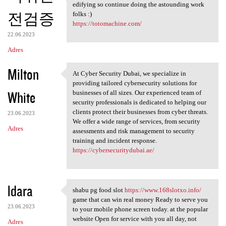
blog online journals are
edifying so continue doing the astounding work
전검증
folks :)
https://totomachine.com/
22.06.2023
Adres
Milton
At Cyber Security Dubai, we specialize in
At Cyber Security Dubai, we
providing tailored cybersecurity solutions for
White
businesses of all sizes. Our experienced team of
security professionals is dedicated to helping our
clients protect their businesses from cyber threats.
23.06.2023
We offer a wide range of services, from security
Adres
assessments and risk management to security
training and incident response.
https://cybersecuritydubai.ae/
ldara
shabu pg food slot
https://www.168slotxo.info/
shabu pg food slot https:/
game that can win real money Ready to serve you
23.06.2023
to your mobile phone screen today. at the popular
website Open for service with you all day, not
Adres