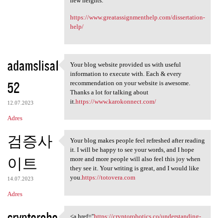
new heights.
https://www.greatassignmenthelp.com/dissertation-
help/
adamslisa1
Your blog website provided us with useful
Your blog website provided us
information to execute with. Each & every
52
recommendation on your website is awesome.
Thanks a lot for talking about
it.
https://www.karokonnect.com/
12.07.2023
Adres
검증사
Your blog makes people feel refreshed after reading
Your blog makes people feel
it. I will be happy to see your words, and I hope
이트
more and more people will also feel this joy when
they see it. Your writing is great, and I would like
you.
https://totovera.com
14.07.2023
Adres
cryptorobo
<a href="
https://cryptorobotics.co/understanding-