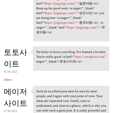
href="
https://jogejoge.com///">
일본야동</a>.
Keep up the good work <a target="_blank"
href="
https://jogejoge.com///">
성인사진</a> you
are doing here <a target="_blank"
href="
https://jogejoge.com///">
중국야동</a>. <a
target="_blank" href="
https://jogejoge.com///">
무
료야동</a>
토토사
I'm lucky to know your blog. I've learned a lot here.
I'm lucky to know your blog.
You're really good.<a href="
https://totoghost.com/"
이트
target="_blank">토토사이트</a>
05.06.2023
Adres
메이저
Such an excellent post must be seen by more
Such an excellent post must
people, and I agree with your point of view. Your
사이트
ideas are expressed very clearly, easy to
understand, and clear at a glance, which is why you
can write such a great post. It is really powerful and
07.06.2023