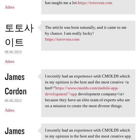
has taught me a lot.
https://totovera.com
Adres
토토사
The article was born naturally, and it came to me
The article was born
by chance. I am really lucky!
이트
https://totovera.com
08.06.2023
Adres
James
I recently had an experience with CMOLDS which
I recently had an experience
in my opinion is the best and the most creative <a
Cordon
href="
https://www.cmolds.com/mobile-app-
development">app
development company</a>
because they have an elite team of experts who are
09.06.2023
on a mission to create the most diverse things.
Adres
James
I recently had an experience with CMOLDS which
I recently had an experience
in my opinion is the best and the most creative app