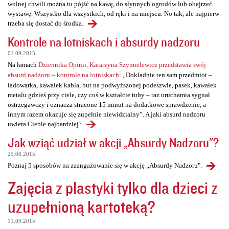
wolnej chwili można tu pójść na kawę, do słynnych ogrodów lub obejrzeć
wystawę. Wszystko dla wszystkich, od ręki i na miejscu. No tak, ale najpierw
trzeba się dostać do środka.
Kontrole na lotniskach i absurdy nadzoru
01.09.2015
Na łamach
Dziennika Opinii, Katarzyna Szymielewicz przedstawia swój
absurd nadzoru – kontrole na lotniskach
: „Dokładnie ten sam przedmiot –
ładowarka, kawałek kabla, but na podwyższonej podeszwie, pasek, kawałek
metalu gdzieś przy ciele, czy coś w kształcie tuby – raz uruchamia sygnał
ostrzegawczy i oznacza stracone 15 minut na dodatkowe sprawdzenie, a
innym razem okazuje się zupełnie niewidzialny”. A jaki absurd nadzoru
uwiera Ciebie najbardziej?
Jak wziąć udział w akcji „Absurdy Nadzoru"?
25.08.2015
Poznaj 5 sposobów na zaangażowanie się w akcję „Absurdy Nadzoru".
Zajęcia z plastyki tylko dla dzieci z
uzupełnioną kartoteką?
11.09.2015