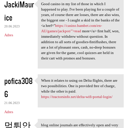
JackiMaur
Good casino in my list of those in which I
Good casino in my list of
happened to play. I've been playing for a couple of
ice
years, of course there are losses, there are also wins,
the biggest one - I caught a skid in the banks of the
<a href="
https://casino.bambet.com/en-
20.06.2023
AU/games/jackpot/">read
more</a> first half, won,
Adres
immediately withdrew without question. In
addition to all sorts of goodies-fintiflushes, there
are a lot of pleasant ones, cash, no-deep bonuses
are given for the game, cool quizzes are held in
their cart with promos and bonuses.
pofica308
When it relates to using on Delta flights, there are
When it relates to using on
two possibilities. One is provided free of charge,
6
while the other is paid.
https://tractorsinfo.net/delta-wifi-portal-login/
21.06.2023
Adres
먹튀안
blog online journals are effectively open and very