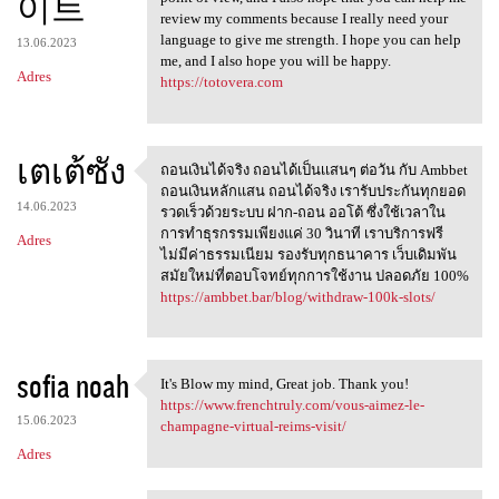
이트
review my comments because I really need your
language to give me strength. I hope you can help
13.06.2023
me, and I also hope you will be happy.
Adres
https://totovera.com
เตเต้ซัง
ถอนเงินได้จริง ถอนได้เป็นเเสนๆ ต่อวัน กับ Ambbet
ถอนเงินได้จริง
ถอนเงินหลักแสน ถอนได้จริง เรารับประกันทุกยอด
14.06.2023
รวดเร็วด้วยระบบ ฝาก-ถอน ออโต้ ซึ่งใช้เวลาใน
การทำธุรกรรมเพียงแค่ 30 วินาที เราบริการฟรี
Adres
ไม่มีค่าธรรมเนียม รองรับทุกธนาคาร เว็บเดิมพัน
สมัยใหม่ที่ตอบโจทย์ทุกการใช้งาน ปลอดภัย 100%
https://ambbet.bar/blog/withdraw-100k-slots/
sofia noah
It's Blow my mind, Great job. Thank you!
It's Blow my mind, Great job
https://www.frenchtruly.com/vous-aimez-le-
15.06.2023
champagne-virtual-reims-visit/
Adres