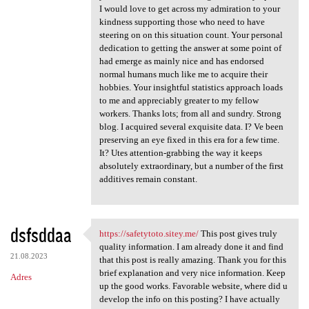
I would love to get across my admiration to your
kindness supporting those who need to have
steering on on this situation count. Your personal
dedication to getting the answer at some point of
had emerge as mainly nice and has endorsed
normal humans much like me to acquire their
hobbies. Your insightful statistics approach loads
to me and appreciably greater to my fellow
workers. Thanks lots; from all and sundry. Strong
blog. I acquired several exquisite data. I? Ve been
preserving an eye fixed in this era for a few time.
It? Utes attention-grabbing the way it keeps
absolutely extraordinary, but a number of the first
additives remain constant.
dsfsddaa
https://safetytoto.sitey.me/
This post gives truly
https://safetytoto.sitey.me/
quality information. I am already done it and find
21.08.2023
that this post is really amazing. Thank you for this
brief explanation and very nice information. Keep
Adres
up the good works. Favorable website, where did u
develop the info on this posting? I have actually