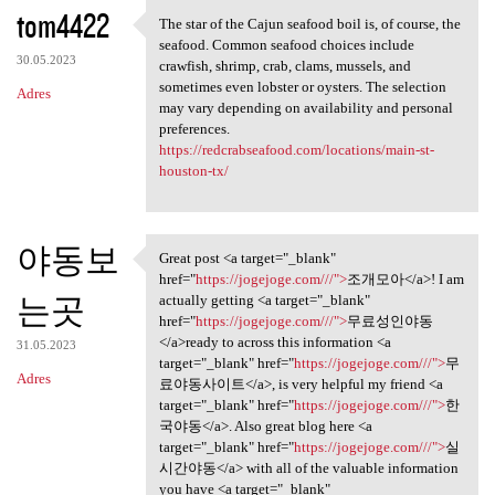
K
tom4422
The star of the Cajun seafood boil is, of course, the
The star of the Cajun seafood
o
seafood. Common seafood choices include
30.05.2023
m
crawfish, shrimp, crab, clams, mussels, and
sometimes even lobster or oysters. The selection
Adres
e
may vary depending on availability and personal
n
preferences.
https://redcrabseafood.com/locations/main-st-
t
houston-tx/
a
r
야동보
z
Great post <a target="_blank"
Great post <a target="_blank"
href="
https://jogejoge.com///">
조개모아</a>! I am
e
는곳
actually getting <a target="_blank"
href="
https://jogejoge.com///">
무료성인야동
</a>ready to across this information <a
31.05.2023
target="_blank" href="
https://jogejoge.com///">
무
Adres
료야동사이트</a>, is very helpful my friend <a
target="_blank" href="
https://jogejoge.com///">
한
국야동</a>. Also great blog here <a
target="_blank" href="
https://jogejoge.com///">
실
시간야동</a> with all of the valuable information
you have <a target="_blank"