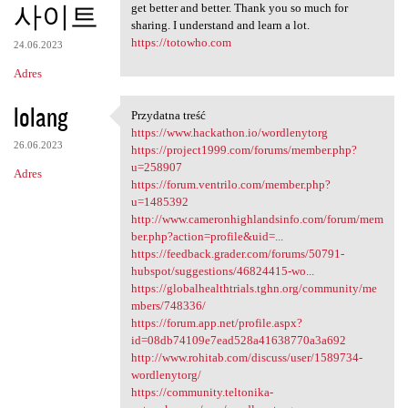
사이트
get better and better. Thank you so much for
sharing. I understand and learn a lot.
https://totowho.com
24.06.2023
Adres
lolang
Przydatna treść
Przydatna treść
https://www.hackathon.io/wordlenytorg
26.06.2023
https://project1999.com/forums/member.php?
u=258907
Adres
https://forum.ventrilo.com/member.php?
u=1485392
http://www.cameronhighlandsinfo.com/forum/mem
ber.php?action=profile&uid=...
https://feedback.grader.com/forums/50791-
hubspot/suggestions/46824415-wo...
https://globalhealthtrials.tghn.org/community/me
mbers/748336/
https://forum.app.net/profile.aspx?
id=08db74109e7ead528a41638770a3a692
http://www.rohitab.com/discuss/user/1589734-
wordlenytorg/
https://community.teltonika-