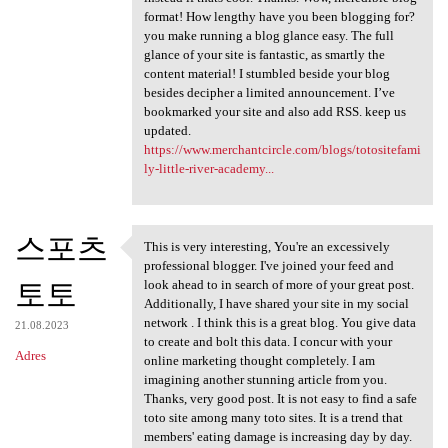
format! How lengthy have you been blogging for?
you make running a blog glance easy. The full
glance of your site is fantastic, as smartly the
content material! I stumbled beside your blog
besides decipher a limited announcement. I’ve
bookmarked your site and also add RSS. keep us
updated.
https://www.merchantcircle.com/blogs/totositefami
ly-little-river-academy...
스포츠
This is very interesting, You're an excessively
This is very interesting, You
professional blogger. I've joined your feed and
토토
look ahead to in search of more of your great post.
Additionally, I have shared your site in my social
network . I think this is a great blog. You give data
21.08.2023
to create and bolt this data. I concur with your
Adres
online marketing thought completely. I am
imagining another stunning article from you.
Thanks, very good post. It is not easy to find a safe
toto site among many toto sites. It is a trend that
members' eating damage is increasing day by day.