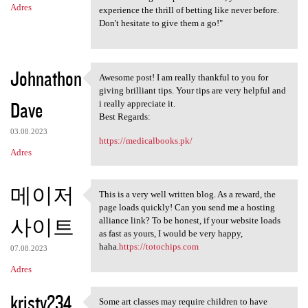
Adres
experience the thrill of betting like never before.
Don't hesitate to give them a go!"
Johnathon
Awesome post! I am really thankful to you for
Awesome post! I am really
giving brilliant tips. Your tips are very helpful and
Dave
i really appreciate it.
Best Regards:
03.08.2023
https://medicalbooks.pk/
Adres
메이저
This is a very well written blog. As a reward, the
This is a very well written
page loads quickly! Can you send me a hosting
사이트
alliance link? To be honest, if your website loads
as fast as yours, I would be very happy,
haha.
https://totochips.com
07.08.2023
Adres
kristy234
Some art classes may require children to have