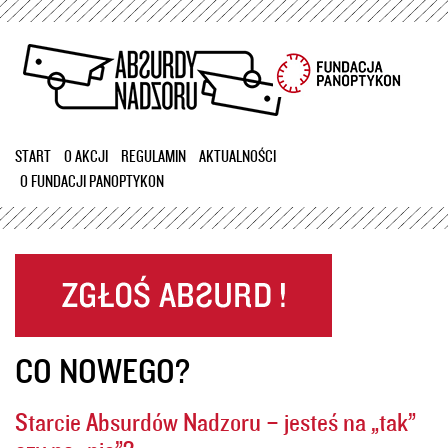
Przejdź
do
treści
START
O AKCJI
REGULAMIN
AKTUALNOŚCI
O FUNDACJI PANOPTYKON
CO NOWEGO?
Starcie Absurdów Nadzoru – jesteś na „tak”