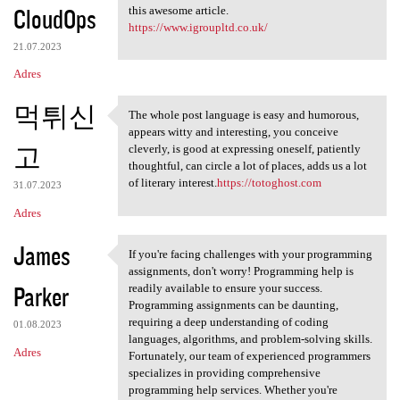
CloudOps
this awesome article.
https://www.igroupltd.co.uk/
21.07.2023
Adres
먹튀신
The whole post language is easy and humorous,
The whole post language is
appears witty and interesting, you conceive
고
cleverly, is good at expressing oneself, patiently
thoughtful, can circle a lot of places, adds us a lot
of literary interest.
https://totoghost.com
31.07.2023
Adres
James
If you're facing challenges with your programming
If you're facing challenges
assignments, don't worry! Programming help is
Parker
readily available to ensure your success.
Programming assignments can be daunting,
requiring a deep understanding of coding
01.08.2023
languages, algorithms, and problem-solving skills.
Adres
Fortunately, our team of experienced programmers
specializes in providing comprehensive
programming help services. Whether you're