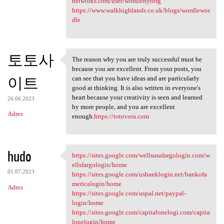
networks.com/user/wordlenytorg
https://www.walkhighlands.co.uk/blogs/wordlewor
dle
토토사
The reason why you are truly successful must be
The reason why you are truly
because you are excellent. From your posts, you
이트
can see that you have ideas and are particularly
good at thinking. It is also written in everyone's
heart because your creativity is seen and learned
26.06.2023
by more people, and you are excellent
Adres
enough.
https://totovera.com
hudo
https://sites.google.com/wellsusafargologin.com/w
https://sites.google.com
ellsfargologin/home
01.07.2023
https://sites.google.com/usbanklogin.net/bankofa
mericalogin/home
Adres
https://sites.google.com/uspal.net/paypal-
login/home
https://sites.google.com/capitalonelogi.com/capita
lonelogin/home