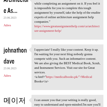
“Architecture involves many
while completing an assignment on it. If you feel it
e As...
is impossible for you to complete this tough
assignment by yourself, take the help of the erudite
experts of online architecture assignment help
23.06.2023
companies.”
Adres
https://www.greatassignmenthelp.com/ca/architect
ure-assignment-help/
johnathon
I appreciate! I really like your content. Keep it up.
I appreciate! I really like
I'm waiting for your next blog nobody gonna
dave
compete with you. Such an informative content.
We are also giving the BEST Medical Book, Scrub,
and Instrument Services. Visit our site for Great
23.06.2023
services.
Adres
<a href="
https://medicalbooks.pk/">Medical
Books</a>
메이저
I can assure you that your writing is really good,
I can assure you that your
easy to understand and open-minded.I'm sure you'll