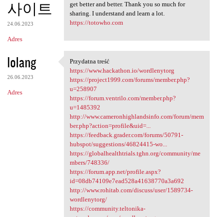
사이트
get better and better. Thank you so much for
sharing. I understand and learn a lot.
https://totowho.com
24.06.2023
Adres
lolang
Przydatna treść
Przydatna treść
https://www.hackathon.io/wordlenytorg
26.06.2023
https://project1999.com/forums/member.php?
u=258907
Adres
https://forum.ventrilo.com/member.php?
u=1485392
http://www.cameronhighlandsinfo.com/forum/mem
ber.php?action=profile&uid=...
https://feedback.grader.com/forums/50791-
hubspot/suggestions/46824415-wo...
https://globalhealthtrials.tghn.org/community/me
mbers/748336/
https://forum.app.net/profile.aspx?
id=08db74109e7ead528a41638770a3a692
http://www.rohitab.com/discuss/user/1589734-
wordlenytorg/
https://community.teltonika-