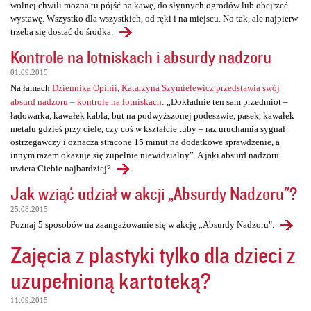
wolnej chwili można tu pójść na kawę, do słynnych ogrodów lub obejrzeć
wystawę. Wszystko dla wszystkich, od ręki i na miejscu. No tak, ale najpierw
trzeba się dostać do środka.
Kontrole na lotniskach i absurdy nadzoru
01.09.2015
Na łamach
Dziennika Opinii, Katarzyna Szymielewicz przedstawia swój
absurd nadzoru – kontrole na lotniskach
: „Dokładnie ten sam przedmiot –
ładowarka, kawałek kabla, but na podwyższonej podeszwie, pasek, kawałek
metalu gdzieś przy ciele, czy coś w kształcie tuby – raz uruchamia sygnał
ostrzegawczy i oznacza stracone 15 minut na dodatkowe sprawdzenie, a
innym razem okazuje się zupełnie niewidzialny”. A jaki absurd nadzoru
uwiera Ciebie najbardziej?
Jak wziąć udział w akcji „Absurdy Nadzoru"?
25.08.2015
Poznaj 5 sposobów na zaangażowanie się w akcję „Absurdy Nadzoru".
Zajęcia z plastyki tylko dla dzieci z
uzupełnioną kartoteką?
11.09.2015