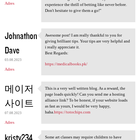
Adres
experience the thrill of betting like never before.
Don't hesitate to give them a go!"
Johnathon
Awesome post! I am really thankful to you for
Awesome post! I am really
giving brilliant tips. Your tips are very helpful and
Dave
i really appreciate it.
Best Regards:
03.08.2023
https://medicalbooks.pk/
Adres
메이저
This is a very well written blog. As a reward, the
This is a very well written
page loads quickly! Can you send me a hosting
사이트
alliance link? To be honest, if your website loads
as fast as yours, I would be very happy,
haha.
https://totochips.com
07.08.2023
Adres
kristy234
Some art classes may require children to have