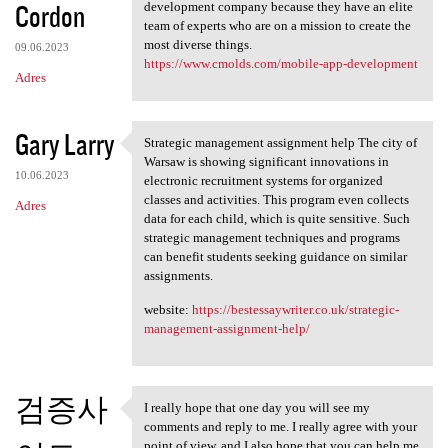
Cordon
development company because they have an elite
team of experts who are on a mission to create the
most diverse things.
09.06.2023
https://www.cmolds.com/mobile-app-development
Adres
Gary Larry
Strategic management assignment help The city of
Strategic management
Warsaw is showing significant innovations in
10.06.2023
electronic recruitment systems for organized
classes and activities. This program even collects
Adres
data for each child, which is quite sensitive. Such
strategic management techniques and programs
can benefit students seeking guidance on similar
assignments.
website:
https://bestessaywriter.co.uk/strategic-
management-assignment-help/
검증사
I really hope that one day you will see my
I really hope that one day
comments and reply to me. I really agree with your
point of view, and I also hope that you can help me