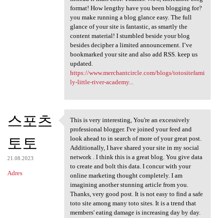
format! How lengthy have you been blogging for?
you make running a blog glance easy. The full
glance of your site is fantastic, as smartly the
content material! I stumbled beside your blog
besides decipher a limited announcement. I’ve
bookmarked your site and also add RSS. keep us
updated.
https://www.merchantcircle.com/blogs/totositefami
ly-little-river-academy...
스포츠
This is very interesting, You're an excessively
This is very interesting, You
professional blogger. I've joined your feed and
토토
look ahead to in search of more of your great post.
Additionally, I have shared your site in my social
network . I think this is a great blog. You give data
21.08.2023
to create and bolt this data. I concur with your
Adres
online marketing thought completely. I am
imagining another stunning article from you.
Thanks, very good post. It is not easy to find a safe
toto site among many toto sites. It is a trend that
members' eating damage is increasing day by day.