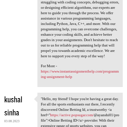
struggling with coding concepts, debugging errors,
or designing efficient algorithms, our experts are
here to guide you through the process. We offer
assistance in various programming languages,
including Python, Java, C++, and more. With our
programming help, you can overcome challenges,
enhance your coding skills, and achieve better
grades in your assignments. Don't hesitate to reach
out to us for reliable programming help that will
propel you towards academic excellence. We are
here to support you every step of the way!
For More -
https://www.instantassignmenthelp.com/programm
ing-assignment-help
kushal
"Hello, my friend! I hope you're having a great day.
"Hello, my friend! I hope you
For all the sports enthusiasts out there, I recently
sinha
discovered Online Betting Id, a trustworthy <a
href="
https://active.popsugar.com/
@ayanshi01/pro
file">Online Betting ID</a> provider. With their
03.08.2023
extensive range of sports websites, you can