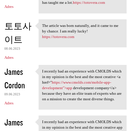
has taught me a lot.
https://totovera.com
Adres
토토사
The article was born naturally, and it came to me
The article was born
by chance. I am really lucky!
이트
https://totovera.com
08.06.2023
Adres
James
I recently had an experience with CMOLDS which
I recently had an experience
in my opinion is the best and the most creative <a
Cordon
href="
https://www.cmolds.com/mobile-app-
development">app
development company</a>
because they have an elite team of experts who are
09.06.2023
on a mission to create the most diverse things.
Adres
James
I recently had an experience with CMOLDS which
I recently had an experience
in my opinion is the best and the most creative app