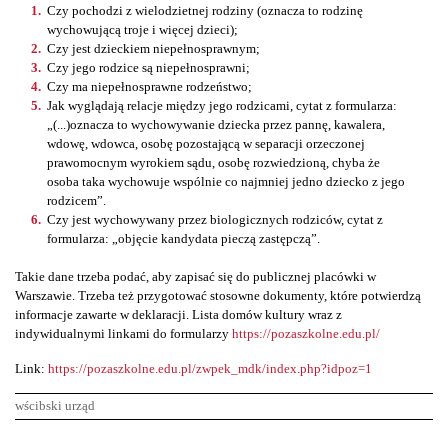
Czy pochodzi z wielodzietnej rodziny (oznacza to rodzinę
wychowującą troje i więcej dzieci);
Czy jest dzieckiem niepełnosprawnym;
Czy jego rodzice są niepełnosprawni;
Czy ma niepełnosprawne rodzeństwo;
Jak wyglądają relacje między jego rodzicami, cytat z formularza:
„(...)oznacza to wychowywanie dziecka przez pannę, kawalera,
wdowę, wdowca, osobę pozostającą w separacji orzeczonej
prawomocnym wyrokiem sądu, osobę rozwiedzioną, chyba że
osoba taka wychowuje wspólnie co najmniej jedno dziecko z jego
rodzicem”.
Czy jest wychowywany przez biologicznych rodziców, cytat z
formularza: „objęcie kandydata pieczą zastępczą”.
Takie dane trzeba podać, aby zapisać się do publicznej placówki w
Warszawie. Trzeba też przygotować stosowne dokumenty, które potwierdzą
informacje zawarte w deklaracji. Lista domów kultury wraz z
indywidualnymi linkami do formularzy
https://pozaszkolne.edu.pl/
Link:
https://pozaszkolne.edu.pl/zwpek_mdk/index.php?idpoz=1
wścibski urząd