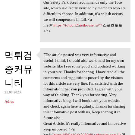
Our Safety Park Steel recommends only the Toto
site, which is directly verified by members who are
difficult to choose. In addition, if a splash occurs,
we will compensate in full. <a
href="
https://totocri2.nethouse.ru/">
스포츠토토
</a>
먹튀검
"The article posted was very informative and
"The article posted was very
useful. I think I should also work hard for my own
증커뮤
website like I see some good and updated working
in your site. Thanks for sharing. I have read all the
comments and suggestions posted by the visitors
니티
for this article are very fine. I’m satisfied with the
information that you provided. I agree with your
21.08.2023
way of thinking. Thank you for sharing. Very
informative blog. I will bookmark your website
Adres
and check again here regularly. Thanks for sharing
this informative post with us, Keep sharing it in
future also.
Great Article. it's really informative and innovative
keep us posted." <a
href="
https://9f0ed9cb7983d0.wifeosite.com/">
먹