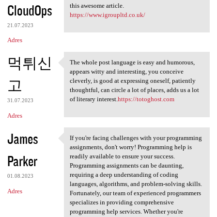
CloudOps
this awesome article.
https://www.igroupltd.co.uk/
21.07.2023
Adres
먹튀신
The whole post language is easy and humorous,
The whole post language is
appears witty and interesting, you conceive
고
cleverly, is good at expressing oneself, patiently
thoughtful, can circle a lot of places, adds us a lot
of literary interest.
https://totoghost.com
31.07.2023
Adres
James
If you're facing challenges with your programming
If you're facing challenges
assignments, don't worry! Programming help is
Parker
readily available to ensure your success.
Programming assignments can be daunting,
requiring a deep understanding of coding
01.08.2023
languages, algorithms, and problem-solving skills.
Adres
Fortunately, our team of experienced programmers
specializes in providing comprehensive
programming help services. Whether you're