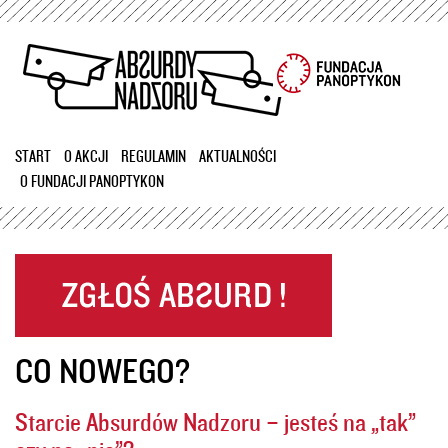
Przejdź
do
treści
START
O AKCJI
REGULAMIN
AKTUALNOŚCI
O FUNDACJI PANOPTYKON
CO NOWEGO?
Starcie Absurdów Nadzoru – jesteś na „tak”