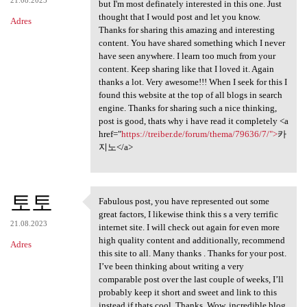
but I'm most definately interested in this one. Just
thought that I would post and let you know.
Adres
Thanks for sharing this amazing and interesting
content. You have shared something which I never
have seen anywhere. I learn too much from your
content. Keep sharing like that I loved it. Again
thanks a lot. Very awesome!!! When I seek for this I
found this website at the top of all blogs in search
engine. Thanks for sharing such a nice thinking,
post is good, thats why i have read it completely <a
href="
https://treiber.de/forum/thema/79636/7/">
카
지노</a>
토토
Fabulous post, you have represented out some
Fabulous post, you have
great factors, I likewise think this s a very terrific
21.08.2023
internet site. I will check out again for even more
high quality content and additionally, recommend
Adres
this site to all. Many thanks . Thanks for your post.
I’ve been thinking about writing a very
comparable post over the last couple of weeks, I’ll
probably keep it short and sweet and link to this
instead if thats cool. Thanks. Wow, incredible blog