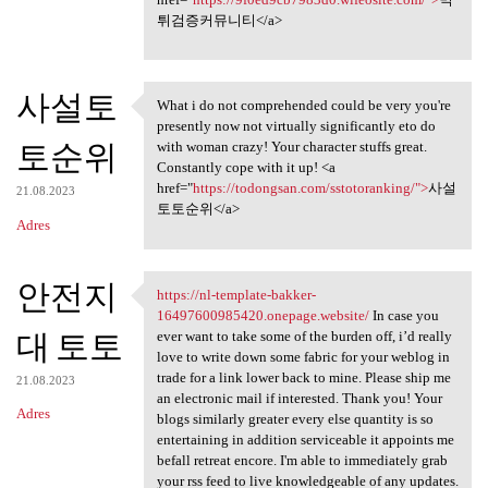
튀검증커뮤니티</a>
사설토
What i do not comprehended could be very you're
What i do not comprehended
presently now not virtually significantly eto do
토순위
with woman crazy! Your character stuffs great.
Constantly cope with it up! <a
href="
https://todongsan.com/sstotoranking/">
사설
21.08.2023
토토순위</a>
Adres
안전지
https://nl-template-bakker-
https://nl-template-bakker
16497600985420.onepage.website/
In case you
대 토토
ever want to take some of the burden off, i’d really
love to write down some fabric for your weblog in
trade for a link lower back to mine. Please ship me
21.08.2023
an electronic mail if interested. Thank you! Your
Adres
blogs similarly greater every else quantity is so
entertaining in addition serviceable it appoints me
befall retreat encore. I'm able to immediately grab
your rss feed to live knowledgeable of any updates.