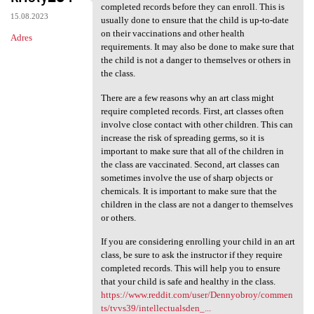
Some art classes may require
completed records before they can enroll. This is
15.08.2023
usually done to ensure that the child is up-to-date
on their vaccinations and other health
Adres
requirements. It may also be done to make sure that
the child is not a danger to themselves or others in
the class.
There are a few reasons why an art class might
require completed records. First, art classes often
involve close contact with other children. This can
increase the risk of spreading germs, so it is
important to make sure that all of the children in
the class are vaccinated. Second, art classes can
sometimes involve the use of sharp objects or
chemicals. It is important to make sure that the
children in the class are not a danger to themselves
or others.
If you are considering enrolling your child in an art
class, be sure to ask the instructor if they require
completed records. This will help you to ensure
that your child is safe and healthy in the class.
https://www.reddit.com/user/Dennyobroy/commen
ts/tvvs39/intellectualsden_...