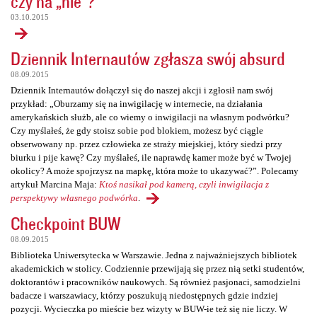
czy na „nie”?
03.10.2015
Dziennik Internautów zgłasza swój absurd
08.09.2015
Dziennik Internautów dołączył się do naszej akcji i zgłosił nam swój
przykład: „Oburzamy się na inwigilację w internecie, na działania
amerykańskich służb, ale co wiemy o inwigilacji na własnym podwórku?
Czy myślałeś, że gdy stoisz sobie pod blokiem, możesz być ciągle
obserwowany np. przez człowieka ze straży miejskiej, który siedzi przy
biurku i pije kawę? Czy myślałeś, ile naprawdę kamer może być w Twojej
okolicy? A może spojrzysz na mapkę, która może to ukazywać?”. Polecamy
artykuł Marcina Maja:
Ktoś nasikał pod kamerą, czyli inwigilacja z
perspektywy własnego podwórka
.
Checkpoint BUW
08.09.2015
Biblioteka Uniwersytecka w Warszawie. Jedna z najważniejszych bibliotek
akademickich w stolicy. Codziennie przewijają się przez nią setki studentów,
doktorantów i pracowników naukowych. Są również pasjonaci, samodzielni
badacze i warszawiacy, którzy poszukują niedostępnych gdzie indziej
pozycji. Wycieczka po mieście bez wizyty w BUW-ie też się nie liczy. W