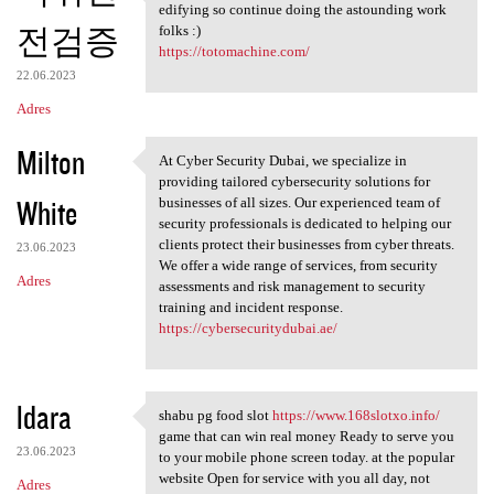
blog online journals are
edifying so continue doing the astounding work
전검증
folks :)
https://totomachine.com/
22.06.2023
Adres
Milton
At Cyber Security Dubai, we specialize in
At Cyber Security Dubai, we
providing tailored cybersecurity solutions for
White
businesses of all sizes. Our experienced team of
security professionals is dedicated to helping our
clients protect their businesses from cyber threats.
23.06.2023
We offer a wide range of services, from security
Adres
assessments and risk management to security
training and incident response.
https://cybersecuritydubai.ae/
ldara
shabu pg food slot
https://www.168slotxo.info/
shabu pg food slot https:/
game that can win real money Ready to serve you
23.06.2023
to your mobile phone screen today. at the popular
website Open for service with you all day, not
Adres