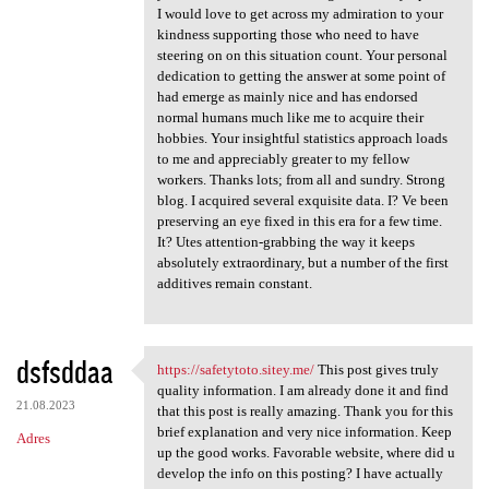
I would love to get across my admiration to your
kindness supporting those who need to have
steering on on this situation count. Your personal
dedication to getting the answer at some point of
had emerge as mainly nice and has endorsed
normal humans much like me to acquire their
hobbies. Your insightful statistics approach loads
to me and appreciably greater to my fellow
workers. Thanks lots; from all and sundry. Strong
blog. I acquired several exquisite data. I? Ve been
preserving an eye fixed in this era for a few time.
It? Utes attention-grabbing the way it keeps
absolutely extraordinary, but a number of the first
additives remain constant.
dsfsddaa
https://safetytoto.sitey.me/
This post gives truly
https://safetytoto.sitey.me/
quality information. I am already done it and find
21.08.2023
that this post is really amazing. Thank you for this
brief explanation and very nice information. Keep
Adres
up the good works. Favorable website, where did u
develop the info on this posting? I have actually