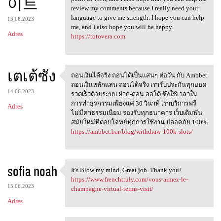
이트
review my comments because I really need your
language to give me strength. I hope you can help
13.06.2023
me, and I also hope you will be happy.
Adres
https://totovera.com
เตเต้ซัง
ถอนเงินได้จริง ถอนได้เป็นเเสนๆ ต่อวัน กับ Ambbet
ถอนเงินได้จริง
ถอนเงินหลักแสน ถอนได้จริง เรารับประกันทุกยอด
14.06.2023
รวดเร็วด้วยระบบ ฝาก-ถอน ออโต้ ซึ่งใช้เวลาใน
การทำธุรกรรมเพียงแค่ 30 วินาที เราบริการฟรี
Adres
ไม่มีค่าธรรมเนียม รองรับทุกธนาคาร เว็บเดิมพัน
สมัยใหม่ที่ตอบโจทย์ทุกการใช้งาน ปลอดภัย 100%
https://ambbet.bar/blog/withdraw-100k-slots/
sofia noah
It's Blow my mind, Great job. Thank you!
It's Blow my mind, Great job
https://www.frenchtruly.com/vous-aimez-le-
15.06.2023
champagne-virtual-reims-visit/
Adres