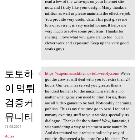
read a few of the write-ups on your internet site
now, and I truly like your design. Many thanks a
million as well as please maintain the effective job.
You provide very useful data. This post gives me
lots of advise it is very useful for me. It helps me
very much to solve some problems. Thanks for
sharing. I love what you guys are up too. Such
clever work and exposure! Keep up the very good
works guys .
토토하
https://supermenschthemovie1.weebly.com/
We've
https://supermenschthemovie1
got the crew at will deal with you for extra than 24
이 먹튀
hours. Our team has served you greater than a
hundred humans for the maximum stability, no
matter what game you need to play. For us, there
검증커
are all video games to be had. Noticeably charming
publish. This is my first time go to here. I found so
뮤니티
mmany exciting stuff to your weblog specially its
dialogue.. Thanks for the submit! Wow, fantastic, i
was wondering a way to treatment acne naturally.
21.08.2023
And determined your website online by way of
Adres
google, discovered a lot, now i’m a bit clean. I’ve