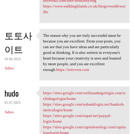
networks.com/user/wordlenytorg
https://www.walkhighlands.co.uk/blogs/wordlewor
dle
토토사
The reason why you are truly successful must be
The reason why you are truly
because you are excellent. From your posts, you
이트
can see that you have ideas and are particularly
good at thinking. It is also written in everyone's
heart because your creativity is seen and learned
26.06.2023
by more people, and you are excellent
Adres
enough.
https://totovera.com
hudo
https://sites.google.com/wellsusafargologin.com/w
https://sites.google.com
ellsfargologin/home
01.07.2023
https://sites.google.com/usbanklogin.net/bankofa
mericalogin/home
Adres
https://sites.google.com/uspal.net/paypal-
login/home
https://sites.google.com/capitalonelogi.com/capita
lonelogin/home