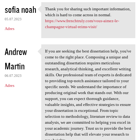
sofia noah
Thank you for sharing such important information,
Thank you for sharing such
which is hard to come across in normal.
05.07.2023
https://www.frenchtruly.com/vous-aimez-le-
champagne-virtual-reims-visit/
Adres
Andrew
If you are seeking the best dissertation help, you've
If you are seeking the best
come to the right place. Composing a unique and
Martin
outstanding dissertation requires meticulous
research, analytical thinking, and excellent writing
skills. Our professional team of experts is dedicated
06.07.2023
to providing top-notch assistance tailored to your
Adres
specific needs. We understand the importance of
producing original work that stands out. With our
support, you can expect thorough guidance,
valuable insights, and effective strategies to ensure
your dissertation is exceptional. From topic
selection to methodology, literature review to data
analysis, we are committed to helping you excel in
your academic journey. Trust us to provide the best
dissertation help that will elevate your research to