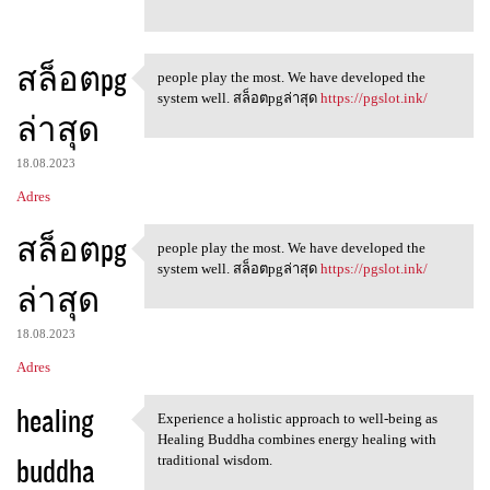
สล็อตpg
people play the most. We have developed the
people play the most. We have
system well. สล็อตpgล่าสุด
https://pgslot.ink/
ล่าสุด
18.08.2023
Adres
สล็อตpg
people play the most. We have developed the
people play the most. We have
system well. สล็อตpgล่าสุด
https://pgslot.ink/
ล่าสุด
18.08.2023
Adres
healing
Experience a holistic approach to well-being as
Experience a holistic
Healing Buddha combines energy healing with
buddha
traditional wisdom.