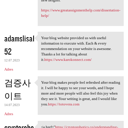
new heights.
https://www.greatassignmenthelp.com/dissertation-
help/
adamslisa1
Your blog website provided us with useful
Your blog website provided us
information to execute with. Each & every
52
recommendation on your website is awesome.
Thanks a lot for talking about
it.
https://www.karokonnect.com/
12.07.2023
Adres
검증사
Your blog makes people feel refreshed after reading
Your blog makes people feel
it. I will be happy to see your words, and I hope
이트
more and more people will also feel this joy when
they see it. Your writing is great, and I would like
you.
https://totovera.com
14.07.2023
Adres
cryptorobo
<a href="
https://cryptorobotics.co/understanding-