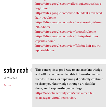
https://sites.google.com/walletslogi.com/cashapp-
login/homE
https://sites.google.com/view/abundant-advanced-
hair-treat/home
https://sites.google.com/view/tea-for-weight-loss-
2023/home
https://sites.google.com/view/prostafix/home
https://sites.google.com/view/joint-pain-killer-
capsules/home
https://sites.google.com/view/folifort-hair-growth-
updated/home
sofia noah
This concept is a good way to enhance knowledge
This concept is a good way to
and will be recommended this information to my
05.07.2023
friends. Thanks for explaining it perfectly continue
to share your knowledge through articles like
Adres
these, and keep posting more blogs.
https://www.frenchtruly.com/vous-aimez-le-
champagne-virtual-reims-visit/