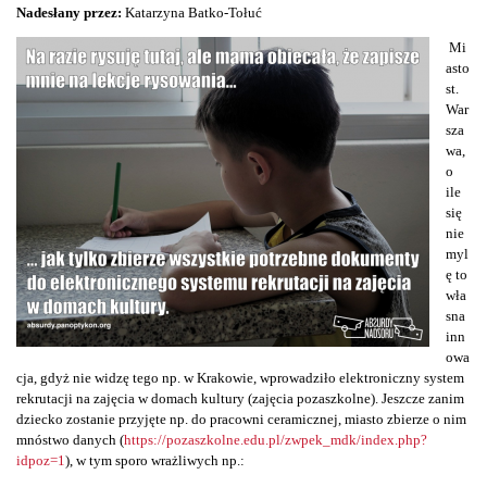
Nadesłany przez:
Katarzyna Batko-Tołuć
Mi
asto
st.
War
sza
wa,
o
ile
się
nie
myl
ę to
wła
sna
inn
owa
cja, gdyż nie widzę tego np. w Krakowie, wprowadziło elektroniczny system
rekrutacji na zajęcia w domach kultury (zajęcia pozaszkolne). Jeszcze zanim
dziecko zostanie przyjęte np. do pracowni ceramicznej, miasto zbierze o nim
mnóstwo danych (
https://pozaszkolne.edu.pl/zwpek_mdk/index.php?
idpoz=1
), w tym sporo wrażliwych np.: