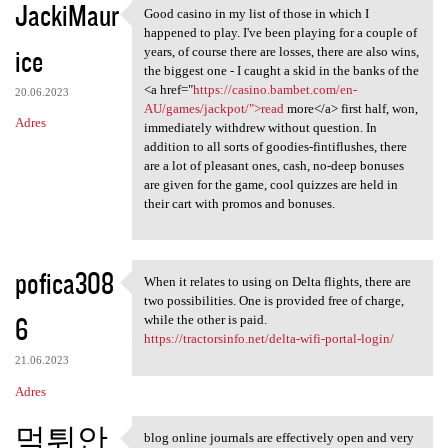
JackiMaur
Good casino in my list of those in which I
Good casino in my list of
happened to play. I've been playing for a couple of
ice
years, of course there are losses, there are also wins,
the biggest one - I caught a skid in the banks of the
<a href="
https://casino.bambet.com/en-
20.06.2023
AU/games/jackpot/">read
more</a> first half, won,
Adres
immediately withdrew without question. In
addition to all sorts of goodies-fintiflushes, there
are a lot of pleasant ones, cash, no-deep bonuses
are given for the game, cool quizzes are held in
their cart with promos and bonuses.
pofica308
When it relates to using on Delta flights, there are
When it relates to using on
two possibilities. One is provided free of charge,
6
while the other is paid.
https://tractorsinfo.net/delta-wifi-portal-login/
21.06.2023
Adres
먹튀안
blog online journals are effectively open and very