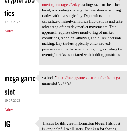
<a href="https:/
moving-averages/">day
trading</a>, on the other
tics
hand, is a trading strategy that involves executing
trades within a single day. Day traders aim to
capitalize on short-term price fluctuations and take
17.07.2023
advantage of intraday market movements. This
Adres
approach requires close monitoring of market
conditions, technical analysis, and quick decision-
making. Day traders typically enter and exit
positions within the same trading day, avoiding the
overnight risks associated with holding positions.
mega game
<a href="
https://megagame-auto.com/"><b>mega
<a href="https://megagame
game slot</b></a>
slot
19.07.2023
Adres
IG
Thanks for this great information blogs. This post
Thanks for this great
is very helpful to all users. Thanks a for sharing