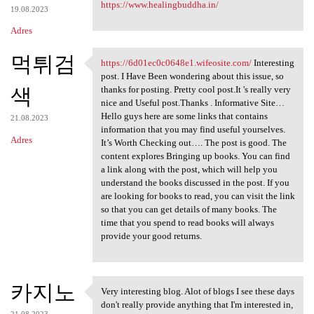
https://www.healingbuddha.in/
19.08.2023
Adres
먹튀검
https://6d01ec0c0648e1.wifeosite.com/
Interesting
https://6d01ec0c0648e1
post. I Have Been wondering about this issue, so
색
thanks for posting. Pretty cool post.It 's really very
nice and Useful post.Thanks . Informative Site…
Hello guys here are some links that contains
21.08.2023
information that you may find useful yourselves.
Adres
It’s Worth Checking out…. The post is good. The
content explores Bringing up books. You can find
a link along with the post, which will help you
understand the books discussed in the post. If you
are looking for books to read, you can visit the link
so that you can get details of many books. The
time that you spend to read books will always
provide your good returns.
카지노
Very interesting blog. Alot of blogs I see these days
Very interesting blog. Alot
don't really provide anything that I'm interested in,
21.08.2023