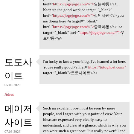
href="
https://jogejoge.com///">
일본야동</a>.
Keep up the good work <a target="_blank"
href="
https://jogejoge.com///">
성인사진</a> you
are doing here <a target="_blank"
href="
https://jogejoge.com///">
중국야동</a>. <a
target="_blank" href="
https://jogejoge.com///">
무
료야동</a>
토토사
I'm lucky to know your blog. I've learned a lot here.
I'm lucky to know your blog.
You're really good.<a href="
https://totoghost.com/"
이트
target="_blank">토토사이트</a>
05.06.2023
Adres
메이저
Such an excellent post must be seen by more
Such an excellent post must
people, and I agree with your point of view. Your
사이트
ideas are expressed very clearly, easy to
understand, and clear at a glance, which is why you
can write such a great post. It is really powerful and
07.06.2023