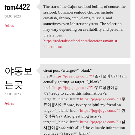
K
tom4422
The star of the Cajun seafood boil is, of course, the
The star of the Cajun seafood
o
seafood. Common seafood choices include
30.05.2023
m
crawfish, shrimp, crab, clams, mussels, and
sometimes even lobster or oysters. The selection
Adres
e
may vary depending on availability and personal
n
preferences.
https://redcrabseafood.com/locations/main-st-
t
houston-tx/
a
r
야동보
z
Great post <a target="_blank"
Great post <a target="_blank"
href="
https://jogejoge.com///">
조개모아</a>! I am
e
는곳
actually getting <a target="_blank"
href="
https://jogejoge.com///">
무료성인야동
</a>ready to across this information <a
31.05.2023
target="_blank" href="
https://jogejoge.com///">
무
Adres
료야동사이트</a>, is very helpful my friend <a
target="_blank" href="
https://jogejoge.com///">
한
국야동</a>. Also great blog here <a
target="_blank" href="
https://jogejoge.com///">
실
시간야동</a> with all of the valuable information
you have <a target="_blank"