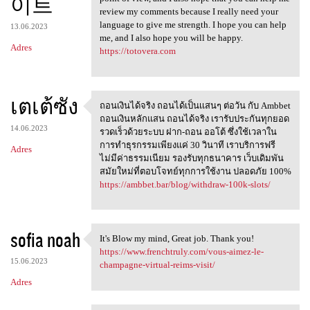
이트
review my comments because I really need your
language to give me strength. I hope you can help
13.06.2023
me, and I also hope you will be happy.
Adres
https://totovera.com
เตเต้ซัง
ถอนเงินได้จริง ถอนได้เป็นเเสนๆ ต่อวัน กับ Ambbet
ถอนเงินได้จริง
ถอนเงินหลักแสน ถอนได้จริง เรารับประกันทุกยอด
14.06.2023
รวดเร็วด้วยระบบ ฝาก-ถอน ออโต้ ซึ่งใช้เวลาใน
การทำธุรกรรมเพียงแค่ 30 วินาที เราบริการฟรี
Adres
ไม่มีค่าธรรมเนียม รองรับทุกธนาคาร เว็บเดิมพัน
สมัยใหม่ที่ตอบโจทย์ทุกการใช้งาน ปลอดภัย 100%
https://ambbet.bar/blog/withdraw-100k-slots/
sofia noah
It's Blow my mind, Great job. Thank you!
It's Blow my mind, Great job
https://www.frenchtruly.com/vous-aimez-le-
15.06.2023
champagne-virtual-reims-visit/
Adres