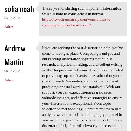
sofia noah
Thank you for sharing such important information,
Thank you for sharing such
which is hard to come across in normal.
05.07.2023
https://www.frenchtruly.com/vous-aimez-le-
champagne-virtual-reims-visit/
Adres
Andrew
If you are seeking the best dissertation help, you've
If you are seeking the best
come to the right place. Composing a unique and
Martin
outstanding dissertation requires meticulous
research, analytical thinking, and excellent writing
skills. Our professional team of experts is dedicated
06.07.2023
to providing top-notch assistance tailored to your
Adres
specific needs. We understand the importance of
producing original work that stands out. With our
support, you can expect thorough guidance,
valuable insights, and effective strategies to ensure
your dissertation is exceptional. From topic
selection to methodology, literature review to data
analysis, we are committed to helping you excel in
your academic journey. Trust us to provide the best
dissertation help that will elevate your research to