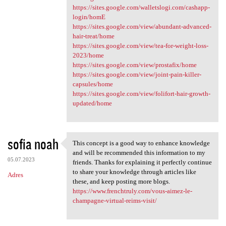
https://sites.google.com/walletslogi.com/cashapp-
login/homE
https://sites.google.com/view/abundant-advanced-
hair-treat/home
https://sites.google.com/view/tea-for-weight-loss-
2023/home
https://sites.google.com/view/prostafix/home
https://sites.google.com/view/joint-pain-killer-
capsules/home
https://sites.google.com/view/folifort-hair-growth-
updated/home
sofia noah
This concept is a good way to enhance knowledge
This concept is a good way to
and will be recommended this information to my
05.07.2023
friends. Thanks for explaining it perfectly continue
to share your knowledge through articles like
Adres
these, and keep posting more blogs.
https://www.frenchtruly.com/vous-aimez-le-
champagne-virtual-reims-visit/