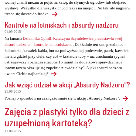
wolnej chwili można tu pójść na kawę, do słynnych ogrodów lub obejrzeć
wystawę. Wszystko dla wszystkich, od ręki i na miejscu. No tak, ale najpierw
trzeba się dostać do środka.
Kontrole na lotniskach i absurdy nadzoru
01.09.2015
Na łamach
Dziennika Opinii, Katarzyna Szymielewicz przedstawia swój
absurd nadzoru – kontrole na lotniskach
: „Dokładnie ten sam przedmiot –
ładowarka, kawałek kabla, but na podwyższonej podeszwie, pasek, kawałek
metalu gdzieś przy ciele, czy coś w kształcie tuby – raz uruchamia sygnał
ostrzegawczy i oznacza stracone 15 minut na dodatkowe sprawdzenie, a
innym razem okazuje się zupełnie niewidzialny”. A jaki absurd nadzoru
uwiera Ciebie najbardziej?
Jak wziąć udział w akcji „Absurdy Nadzoru"?
25.08.2015
Poznaj 5 sposobów na zaangażowanie się w akcję „Absurdy Nadzoru".
Zajęcia z plastyki tylko dla dzieci z
uzupełnioną kartoteką?
11.09.2015