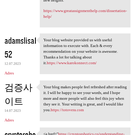
new heights.
https://www.greatassignmenthelp.com/dissertation-
help/
adamslisa1
Your blog website provided us with useful
Your blog website provided us
information to execute with. Each & every
52
recommendation on your website is awesome.
Thanks a lot for talking about
it.
https://www.karokonnect.com/
12.07.2023
Adres
검증사
Your blog makes people feel refreshed after reading
Your blog makes people feel
it. I will be happy to see your words, and I hope
이트
more and more people will also feel this joy when
they see it. Your writing is great, and I would like
you.
https://totovera.com
14.07.2023
Adres
cryptorobo
<a href="
https://cryptorobotics.co/understanding-