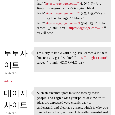
href="
https://jogejoge.com///">
일본야동</a>.
Keep up the good work <a target="_blank"
href="
https://jogejoge.com///">
성인사진</a> you
are doing here <a target="_blank"
href="
https://jogejoge.com///">
중국야동</a>. <a
target="_blank" href="
https://jogejoge.com///">
무
료야동</a>
토토사
I'm lucky to know your blog. I've learned a lot here.
I'm lucky to know your blog.
You're really good.<a href="
https://totoghost.com/"
이트
target="_blank">토토사이트</a>
05.06.2023
Adres
메이저
Such an excellent post must be seen by more
Such an excellent post must
people, and I agree with your point of view. Your
사이트
ideas are expressed very clearly, easy to
understand, and clear at a glance, which is why you
can write such a great post. It is really powerful and
07.06.2023