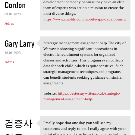
Cordon
development company because they have an elite
team of experts who are on a mission to create the
most diverse things.
09.06.2023
https://www.cmolds.com/mobile-app-development
Adres
Gary Larry
Strategic management assignment help The city of
Strategic management
Warsaw is showing significant innovations in
10.06.2023
electronic recruitment systems for organized
classes and activities. This program even collects
Adres
data for each child, which is quite sensitive. Such
strategic management techniques and programs
can benefit students seeking guidance on similar
assignments.
website:
https://bestessaywriter.co.uk/strategic-
management-assignment-help/
검증사
I really hope that one day you will see my
I really hope that one day
comments and reply to me. I really agree with your
point of view, and I also hope that you can help me