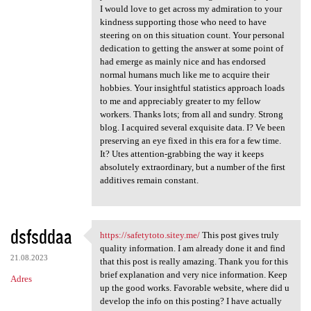
I would love to get across my admiration to your
kindness supporting those who need to have
steering on on this situation count. Your personal
dedication to getting the answer at some point of
had emerge as mainly nice and has endorsed
normal humans much like me to acquire their
hobbies. Your insightful statistics approach loads
to me and appreciably greater to my fellow
workers. Thanks lots; from all and sundry. Strong
blog. I acquired several exquisite data. I? Ve been
preserving an eye fixed in this era for a few time.
It? Utes attention-grabbing the way it keeps
absolutely extraordinary, but a number of the first
additives remain constant.
dsfsddaa
https://safetytoto.sitey.me/
This post gives truly
https://safetytoto.sitey.me/
quality information. I am already done it and find
21.08.2023
that this post is really amazing. Thank you for this
brief explanation and very nice information. Keep
Adres
up the good works. Favorable website, where did u
develop the info on this posting? I have actually