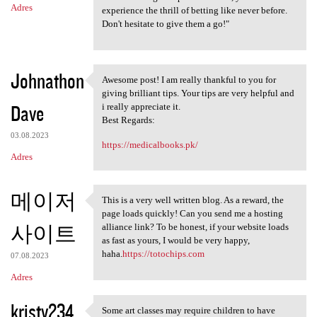
Adres
experience the thrill of betting like never before.
Don't hesitate to give them a go!"
Johnathon
Awesome post! I am really thankful to you for
Awesome post! I am really
giving brilliant tips. Your tips are very helpful and
Dave
i really appreciate it.
Best Regards:
03.08.2023
https://medicalbooks.pk/
Adres
메이저
This is a very well written blog. As a reward, the
This is a very well written
page loads quickly! Can you send me a hosting
사이트
alliance link? To be honest, if your website loads
as fast as yours, I would be very happy,
haha.
https://totochips.com
07.08.2023
Adres
kristy234
Some art classes may require children to have