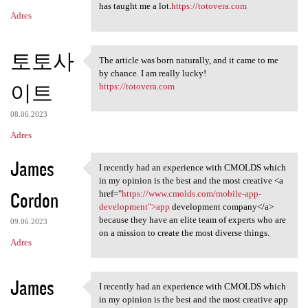
has taught me a lot.
https://totovera.com
Adres
토토사
The article was born naturally, and it came to me
The article was born
by chance. I am really lucky!
이트
https://totovera.com
08.06.2023
Adres
James
I recently had an experience with CMOLDS which
I recently had an experience
in my opinion is the best and the most creative <a
Cordon
href="
https://www.cmolds.com/mobile-app-
development">app
development company</a>
because they have an elite team of experts who are
09.06.2023
on a mission to create the most diverse things.
Adres
James
I recently had an experience with CMOLDS which
I recently had an experience
in my opinion is the best and the most creative app