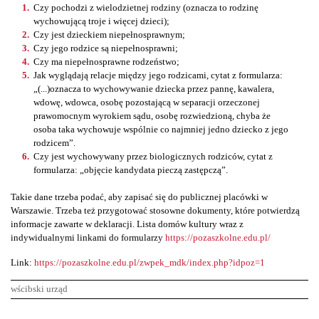
Czy pochodzi z wielodzietnej rodziny (oznacza to rodzinę
wychowującą troje i więcej dzieci);
Czy jest dzieckiem niepełnosprawnym;
Czy jego rodzice są niepełnosprawni;
Czy ma niepełnosprawne rodzeństwo;
Jak wyglądają relacje między jego rodzicami, cytat z formularza:
„(...)oznacza to wychowywanie dziecka przez pannę, kawalera,
wdowę, wdowca, osobę pozostającą w separacji orzeczonej
prawomocnym wyrokiem sądu, osobę rozwiedzioną, chyba że
osoba taka wychowuje wspólnie co najmniej jedno dziecko z jego
rodzicem”.
Czy jest wychowywany przez biologicznych rodziców, cytat z
formularza: „objęcie kandydata pieczą zastępczą”.
Takie dane trzeba podać, aby zapisać się do publicznej placówki w
Warszawie. Trzeba też przygotować stosowne dokumenty, które potwierdzą
informacje zawarte w deklaracji. Lista domów kultury wraz z
indywidualnymi linkami do formularzy
https://pozaszkolne.edu.pl/
Link:
https://pozaszkolne.edu.pl/zwpek_mdk/index.php?idpoz=1
wścibski urząd