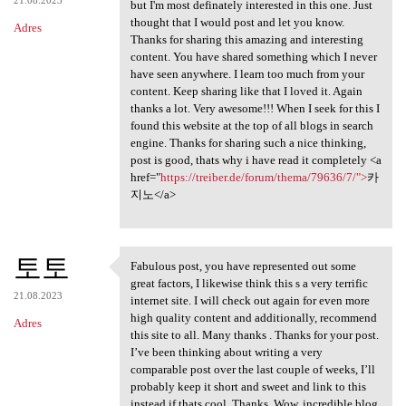
but I'm most definately interested in this one. Just
thought that I would post and let you know.
Adres
Thanks for sharing this amazing and interesting
content. You have shared something which I never
have seen anywhere. I learn too much from your
content. Keep sharing like that I loved it. Again
thanks a lot. Very awesome!!! When I seek for this I
found this website at the top of all blogs in search
engine. Thanks for sharing such a nice thinking,
post is good, thats why i have read it completely <a
href="
https://treiber.de/forum/thema/79636/7/">
카
지노</a>
토토
Fabulous post, you have represented out some
Fabulous post, you have
great factors, I likewise think this s a very terrific
21.08.2023
internet site. I will check out again for even more
high quality content and additionally, recommend
Adres
this site to all. Many thanks . Thanks for your post.
I’ve been thinking about writing a very
comparable post over the last couple of weeks, I’ll
probably keep it short and sweet and link to this
instead if thats cool. Thanks. Wow, incredible blog