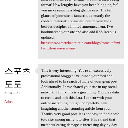
format! How lengthy have you been blogging for?
you make running a blog glance easy. The full
glance of your site is fantastic, as smartly the
content material! I stumbled beside your blog
besides decipher a limited announcement. I’ve
bookmarked your site and also add RSS. keep us
updated.
https://www.merchantcircle.com/blogs/totositefami
ly-little-river-academy...
스포츠
This is very interesting, You're an excessively
This is very interesting, You
professional blogger. I've joined your feed and
토토
look ahead to in search of more of your great post.
Additionally, I have shared your site in my social
network . I think this is a great blog. You give data
21.08.2023
to create and bolt this data. I concur with your
Adres
online marketing thought completely. I am
imagining another stunning article from you.
Thanks, very good post. It is not easy to find a safe
toto site among many toto sites. It is a trend that
members' eating damage is increasing day by day.