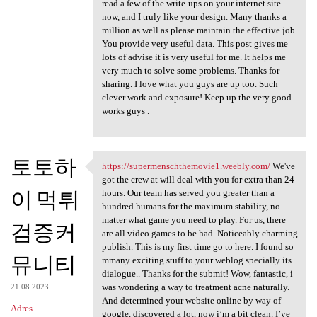
read a few of the write-ups on your internet site
now, and I truly like your design. Many thanks a
million as well as please maintain the effective job.
You provide very useful data. This post gives me
lots of advise it is very useful for me. It helps me
very much to solve some problems. Thanks for
sharing. I love what you guys are up too. Such
clever work and exposure! Keep up the very good
works guys .
토토하
https://supermenschthemovie1.weebly.com/
We've
https://supermenschthemovie1
got the crew at will deal with you for extra than 24
이 먹튀
hours. Our team has served you greater than a
hundred humans for the maximum stability, no
matter what game you need to play. For us, there
검증커
are all video games to be had. Noticeably charming
publish. This is my first time go to here. I found so
뮤니티
mmany exciting stuff to your weblog specially its
dialogue.. Thanks for the submit! Wow, fantastic, i
was wondering a way to treatment acne naturally.
21.08.2023
And determined your website online by way of
Adres
google, discovered a lot, now i’m a bit clean. I’ve