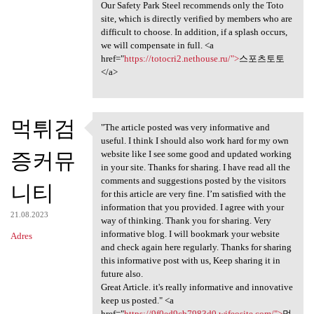
Our Safety Park Steel recommends only the Toto
site, which is directly verified by members who are
difficult to choose. In addition, if a splash occurs,
we will compensate in full. <a
href="
https://totocri2.nethouse.ru/">
스포츠토토
</a>
먹튀검
"The article posted was very informative and
"The article posted was very
useful. I think I should also work hard for my own
증커뮤
website like I see some good and updated working
in your site. Thanks for sharing. I have read all the
comments and suggestions posted by the visitors
니티
for this article are very fine. I’m satisfied with the
information that you provided. I agree with your
21.08.2023
way of thinking. Thank you for sharing. Very
informative blog. I will bookmark your website
Adres
and check again here regularly. Thanks for sharing
this informative post with us, Keep sharing it in
future also.
Great Article. it's really informative and innovative
keep us posted." <a
href="
https://9f0ed9cb7983d0.wifeosite.com/">
먹