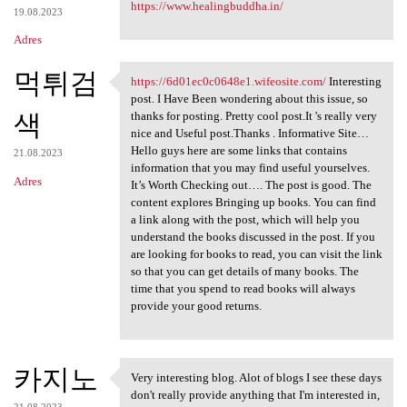
https://www.healingbuddha.in/
19.08.2023
Adres
먹튀검
https://6d01ec0c0648e1.wifeosite.com/
Interesting
https://6d01ec0c0648e1
post. I Have Been wondering about this issue, so
색
thanks for posting. Pretty cool post.It 's really very
nice and Useful post.Thanks . Informative Site…
Hello guys here are some links that contains
21.08.2023
information that you may find useful yourselves.
Adres
It’s Worth Checking out…. The post is good. The
content explores Bringing up books. You can find
a link along with the post, which will help you
understand the books discussed in the post. If you
are looking for books to read, you can visit the link
so that you can get details of many books. The
time that you spend to read books will always
provide your good returns.
카지노
Very interesting blog. Alot of blogs I see these days
Very interesting blog. Alot
don't really provide anything that I'm interested in,
21.08.2023