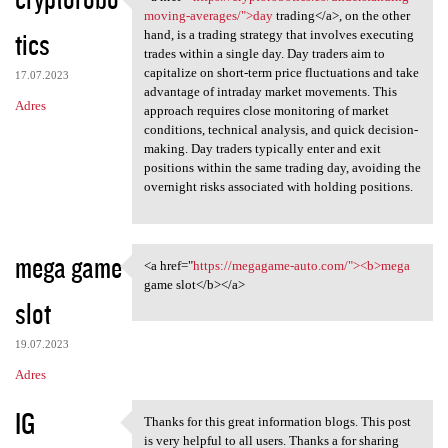
<a href="https:/
moving-averages/">day
trading</a>, on the other
tics
hand, is a trading strategy that involves executing
trades within a single day. Day traders aim to
capitalize on short-term price fluctuations and take
17.07.2023
advantage of intraday market movements. This
Adres
approach requires close monitoring of market
conditions, technical analysis, and quick decision-
making. Day traders typically enter and exit
positions within the same trading day, avoiding the
overnight risks associated with holding positions.
mega game
<a href="
https://megagame-auto.com/"><b>mega
<a href="https://megagame
game slot</b></a>
slot
19.07.2023
Adres
IG
Thanks for this great information blogs. This post
Thanks for this great
is very helpful to all users. Thanks a for sharing