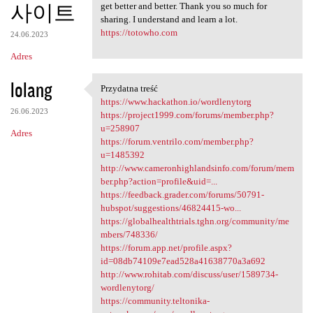
사이트
get better and better. Thank you so much for
sharing. I understand and learn a lot.
https://totowho.com
24.06.2023
Adres
lolang
Przydatna treść
Przydatna treść
https://www.hackathon.io/wordlenytorg
26.06.2023
https://project1999.com/forums/member.php?
u=258907
Adres
https://forum.ventrilo.com/member.php?
u=1485392
http://www.cameronhighlandsinfo.com/forum/mem
ber.php?action=profile&uid=...
https://feedback.grader.com/forums/50791-
hubspot/suggestions/46824415-wo...
https://globalhealthtrials.tghn.org/community/me
mbers/748336/
https://forum.app.net/profile.aspx?
id=08db74109e7ead528a41638770a3a692
http://www.rohitab.com/discuss/user/1589734-
wordlenytorg/
https://community.teltonika-