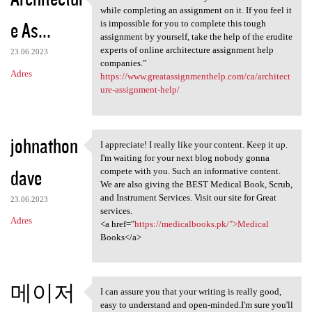
“Architecture involves many
while completing an assignment on it. If you feel it
e As...
is impossible for you to complete this tough
assignment by yourself, take the help of the erudite
experts of online architecture assignment help
23.06.2023
companies.”
Adres
https://www.greatassignmenthelp.com/ca/architect
ure-assignment-help/
johnathon
I appreciate! I really like your content. Keep it up.
I appreciate! I really like
I'm waiting for your next blog nobody gonna
dave
compete with you. Such an informative content.
We are also giving the BEST Medical Book, Scrub,
and Instrument Services. Visit our site for Great
23.06.2023
services.
Adres
<a href="
https://medicalbooks.pk/">Medical
Books</a>
메이저
I can assure you that your writing is really good,
I can assure you that your
easy to understand and open-minded.I'm sure you'll