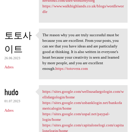
networks.com/user/wordlenytorg
https://www.walkhighlands.co.uk/blogs/wordlewor
dle
토토사
The reason why you are truly successful must be
The reason why you are truly
because you are excellent. From your posts, you
이트
can see that you have ideas and are particularly
good at thinking. It is also written in everyone's
heart because your creativity is seen and learned
26.06.2023
by more people, and you are excellent
Adres
enough.
https://totovera.com
hudo
https://sites.google.com/wellsusafargologin.com/w
https://sites.google.com
ellsfargologin/home
01.07.2023
https://sites.google.com/usbanklogin.net/bankofa
mericalogin/home
Adres
https://sites.google.com/uspal.net/paypal-
login/home
https://sites.google.com/capitalonelogi.com/capita
lonelogin/home