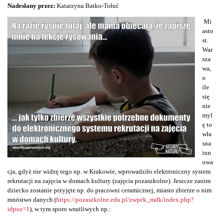
Nadesłany przez:
Katarzyna Batko-Tołuć
Mi
asto
st.
War
sza
wa,
o
ile
się
nie
myl
ę to
wła
sna
inn
owa
cja, gdyż nie widzę tego np. w Krakowie, wprowadziło elektroniczny system
rekrutacji na zajęcia w domach kultury (zajęcia pozaszkolne). Jeszcze zanim
dziecko zostanie przyjęte np. do pracowni ceramicznej, miasto zbierze o nim
mnóstwo danych (
https://pozaszkolne.edu.pl/zwpek_mdk/index.php?
idpoz=1
), w tym sporo wrażliwych np.: