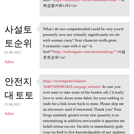
튀검증커뮤니티</a>
사설토
What i do not comprehended could be very you're
What i do not comprehended
presently now not virtually significantly eto do
토순위
with woman crazy! Your character stuffs great.
Constantly cope with it up! <a
href="
https://todongsan.com/sstotoranking/">
사설
21.08.2023
토토순위</a>
Adres
안전지
https://nl-template-bakker-
https://nl-template-bakker
16497600985420.onepage.website/
In case you
대 토토
ever want to take some of the burden off, i’d really
love to write down some fabric for your weblog in
trade for a link lower back to mine. Please ship me
21.08.2023
an electronic mail if interested. Thank you! Your
Adres
blogs similarly greater every else quantity is so
entertaining in addition serviceable it appoints me
befall retreat encore. I'm able to immediately grab
your rss feed to live knowledgeable of any updates.