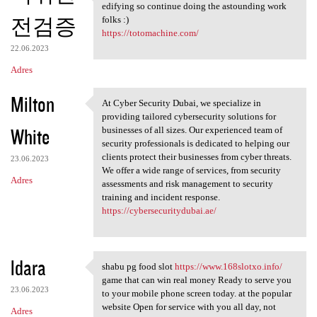
blog online journals are
edifying so continue doing the astounding work
전검증
folks :)
https://totomachine.com/
22.06.2023
Adres
Milton
At Cyber Security Dubai, we specialize in
At Cyber Security Dubai, we
providing tailored cybersecurity solutions for
White
businesses of all sizes. Our experienced team of
security professionals is dedicated to helping our
clients protect their businesses from cyber threats.
23.06.2023
We offer a wide range of services, from security
Adres
assessments and risk management to security
training and incident response.
https://cybersecuritydubai.ae/
ldara
shabu pg food slot
https://www.168slotxo.info/
shabu pg food slot https:/
game that can win real money Ready to serve you
23.06.2023
to your mobile phone screen today. at the popular
website Open for service with you all day, not
Adres