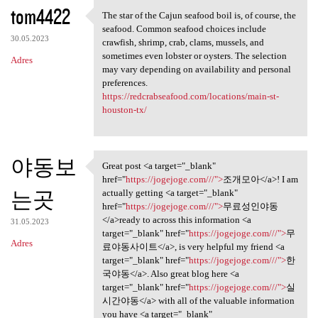
K
tom4422
The star of the Cajun seafood boil is, of course, the
The star of the Cajun seafood
o
seafood. Common seafood choices include
30.05.2023
m
crawfish, shrimp, crab, clams, mussels, and
sometimes even lobster or oysters. The selection
Adres
e
may vary depending on availability and personal
n
preferences.
https://redcrabseafood.com/locations/main-st-
t
houston-tx/
a
r
야동보
z
Great post <a target="_blank"
Great post <a target="_blank"
href="
https://jogejoge.com///">
조개모아</a>! I am
e
는곳
actually getting <a target="_blank"
href="
https://jogejoge.com///">
무료성인야동
</a>ready to across this information <a
31.05.2023
target="_blank" href="
https://jogejoge.com///">
무
Adres
료야동사이트</a>, is very helpful my friend <a
target="_blank" href="
https://jogejoge.com///">
한
국야동</a>. Also great blog here <a
target="_blank" href="
https://jogejoge.com///">
실
시간야동</a> with all of the valuable information
you have <a target="_blank"