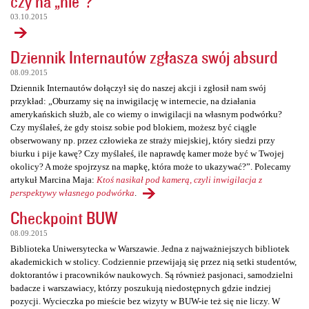
czy na „nie”?
03.10.2015
Dziennik Internautów zgłasza swój absurd
08.09.2015
Dziennik Internautów dołączył się do naszej akcji i zgłosił nam swój
przykład: „Oburzamy się na inwigilację w internecie, na działania
amerykańskich służb, ale co wiemy o inwigilacji na własnym podwórku?
Czy myślałeś, że gdy stoisz sobie pod blokiem, możesz być ciągle
obserwowany np. przez człowieka ze straży miejskiej, który siedzi przy
biurku i pije kawę? Czy myślałeś, ile naprawdę kamer może być w Twojej
okolicy? A może spojrzysz na mapkę, która może to ukazywać?”. Polecamy
artykuł Marcina Maja:
Ktoś nasikał pod kamerą, czyli inwigilacja z
perspektywy własnego podwórka
.
Checkpoint BUW
08.09.2015
Biblioteka Uniwersytecka w Warszawie. Jedna z najważniejszych bibliotek
akademickich w stolicy. Codziennie przewijają się przez nią setki studentów,
doktorantów i pracowników naukowych. Są również pasjonaci, samodzielni
badacze i warszawiacy, którzy poszukują niedostępnych gdzie indziej
pozycji. Wycieczka po mieście bez wizyty w BUW-ie też się nie liczy. W