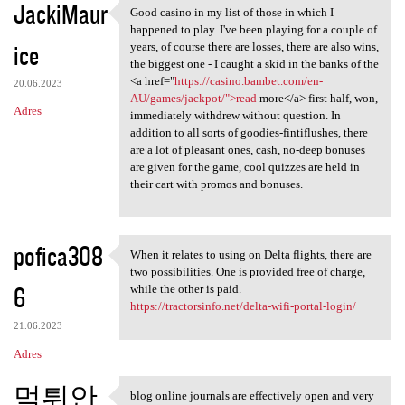
JackiMaur
Good casino in my list of those in which I
Good casino in my list of
happened to play. I've been playing for a couple of
ice
years, of course there are losses, there are also wins,
the biggest one - I caught a skid in the banks of the
<a href="
https://casino.bambet.com/en-
20.06.2023
AU/games/jackpot/">read
more</a> first half, won,
Adres
immediately withdrew without question. In
addition to all sorts of goodies-fintiflushes, there
are a lot of pleasant ones, cash, no-deep bonuses
are given for the game, cool quizzes are held in
their cart with promos and bonuses.
pofica308
When it relates to using on Delta flights, there are
When it relates to using on
two possibilities. One is provided free of charge,
6
while the other is paid.
https://tractorsinfo.net/delta-wifi-portal-login/
21.06.2023
Adres
먹튀안
blog online journals are effectively open and very