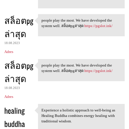
สล็อตpg
people play the most. We have developed the
people play the most. We have
system well. สล็อตpgล่าสุด
https://pgslot.ink/
ล่าสุด
18.08.2023
Adres
สล็อตpg
people play the most. We have developed the
people play the most. We have
system well. สล็อตpgล่าสุด
https://pgslot.ink/
ล่าสุด
18.08.2023
Adres
healing
Experience a holistic approach to well-being as
Experience a holistic
Healing Buddha combines energy healing with
buddha
traditional wisdom.