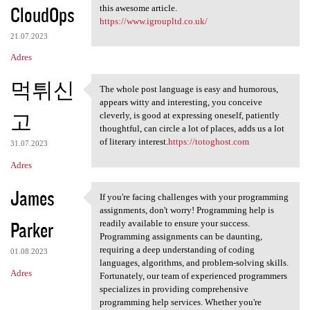
CloudOps
this awesome article.
https://www.igroupltd.co.uk/
21.07.2023
Adres
먹튀신
The whole post language is easy and humorous,
The whole post language is
appears witty and interesting, you conceive
고
cleverly, is good at expressing oneself, patiently
thoughtful, can circle a lot of places, adds us a lot
of literary interest.
https://totoghost.com
31.07.2023
Adres
James
If you're facing challenges with your programming
If you're facing challenges
assignments, don't worry! Programming help is
Parker
readily available to ensure your success.
Programming assignments can be daunting,
requiring a deep understanding of coding
01.08.2023
languages, algorithms, and problem-solving skills.
Adres
Fortunately, our team of experienced programmers
specializes in providing comprehensive
programming help services. Whether you're