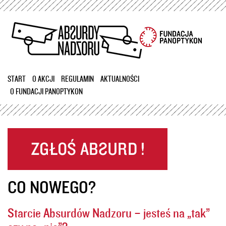
Przejdź
do
treści
START
O AKCJI
REGULAMIN
AKTUALNOŚCI
O FUNDACJI PANOPTYKON
CO NOWEGO?
Starcie Absurdów Nadzoru – jesteś na „tak”