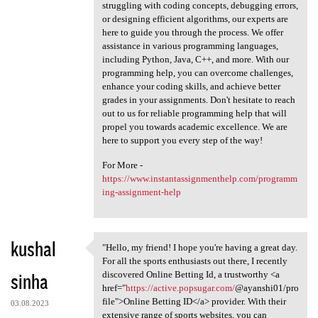
struggling with coding concepts, debugging errors,
or designing efficient algorithms, our experts are
here to guide you through the process. We offer
assistance in various programming languages,
including Python, Java, C++, and more. With our
programming help, you can overcome challenges,
enhance your coding skills, and achieve better
grades in your assignments. Don't hesitate to reach
out to us for reliable programming help that will
propel you towards academic excellence. We are
here to support you every step of the way!
For More -
https://www.instantassignmenthelp.com/programm
ing-assignment-help
kushal
"Hello, my friend! I hope you're having a great day.
"Hello, my friend! I hope you
For all the sports enthusiasts out there, I recently
sinha
discovered Online Betting Id, a trustworthy <a
href="
https://active.popsugar.com/
@ayanshi01/pro
file">Online Betting ID</a> provider. With their
03.08.2023
extensive range of sports websites, you can