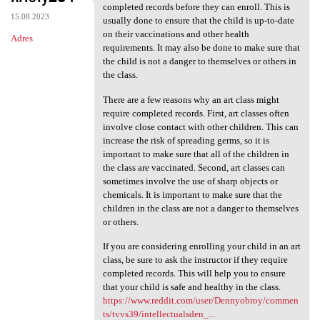
Some art classes may require
completed records before they can enroll. This is
15.08.2023
usually done to ensure that the child is up-to-date
on their vaccinations and other health
Adres
requirements. It may also be done to make sure that
the child is not a danger to themselves or others in
the class.
There are a few reasons why an art class might
require completed records. First, art classes often
involve close contact with other children. This can
increase the risk of spreading germs, so it is
important to make sure that all of the children in
the class are vaccinated. Second, art classes can
sometimes involve the use of sharp objects or
chemicals. It is important to make sure that the
children in the class are not a danger to themselves
or others.
If you are considering enrolling your child in an art
class, be sure to ask the instructor if they require
completed records. This will help you to ensure
that your child is safe and healthy in the class.
https://www.reddit.com/user/Dennyobroy/commen
ts/tvvs39/intellectualsden_...