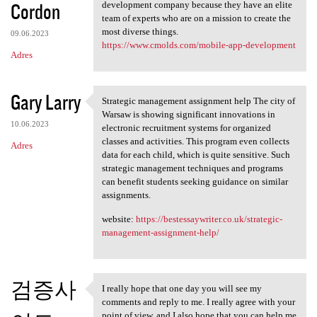
Cordon
development company because they have an elite
team of experts who are on a mission to create the
most diverse things.
09.06.2023
https://www.cmolds.com/mobile-app-development
Adres
Gary Larry
Strategic management assignment help The city of
Strategic management
Warsaw is showing significant innovations in
10.06.2023
electronic recruitment systems for organized
classes and activities. This program even collects
Adres
data for each child, which is quite sensitive. Such
strategic management techniques and programs
can benefit students seeking guidance on similar
assignments.
website:
https://bestessaywriter.co.uk/strategic-
management-assignment-help/
검증사
I really hope that one day you will see my
I really hope that one day
comments and reply to me. I really agree with your
point of view, and I also hope that you can help me