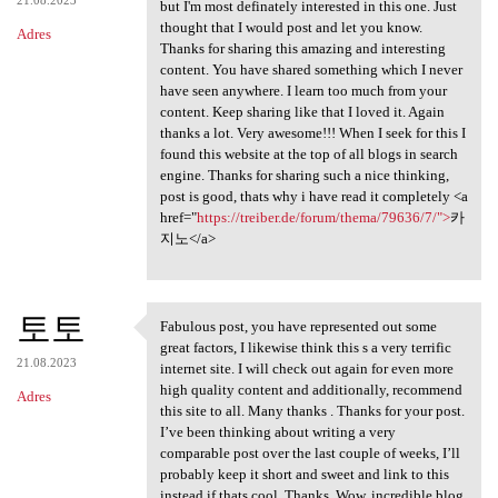
but I'm most definately interested in this one. Just
thought that I would post and let you know.
Adres
Thanks for sharing this amazing and interesting
content. You have shared something which I never
have seen anywhere. I learn too much from your
content. Keep sharing like that I loved it. Again
thanks a lot. Very awesome!!! When I seek for this I
found this website at the top of all blogs in search
engine. Thanks for sharing such a nice thinking,
post is good, thats why i have read it completely <a
href="
https://treiber.de/forum/thema/79636/7/">
카
지노</a>
토토
Fabulous post, you have represented out some
Fabulous post, you have
great factors, I likewise think this s a very terrific
21.08.2023
internet site. I will check out again for even more
high quality content and additionally, recommend
Adres
this site to all. Many thanks . Thanks for your post.
I’ve been thinking about writing a very
comparable post over the last couple of weeks, I’ll
probably keep it short and sweet and link to this
instead if thats cool. Thanks. Wow, incredible blog