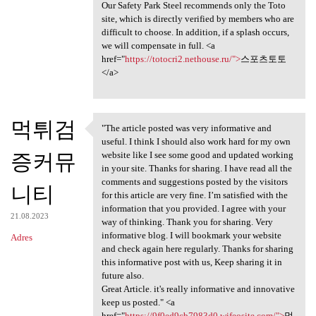
Our Safety Park Steel recommends only the Toto
site, which is directly verified by members who are
difficult to choose. In addition, if a splash occurs,
we will compensate in full. <a
href="
https://totocri2.nethouse.ru/">
스포츠토토
</a>
먹튀검
"The article posted was very informative and
"The article posted was very
useful. I think I should also work hard for my own
증커뮤
website like I see some good and updated working
in your site. Thanks for sharing. I have read all the
comments and suggestions posted by the visitors
니티
for this article are very fine. I’m satisfied with the
information that you provided. I agree with your
21.08.2023
way of thinking. Thank you for sharing. Very
informative blog. I will bookmark your website
Adres
and check again here regularly. Thanks for sharing
this informative post with us, Keep sharing it in
future also.
Great Article. it's really informative and innovative
keep us posted." <a
href="
https://9f0ed9cb7983d0.wifeosite.com/">
먹