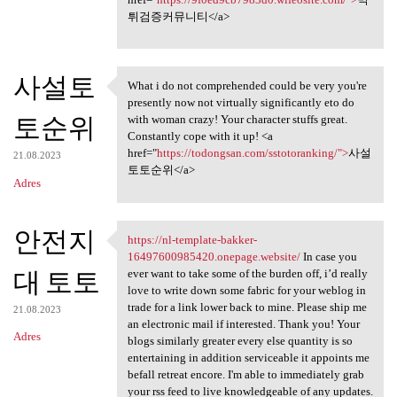
튀검증커뮤니티</a>
사설토
What i do not comprehended could be very you're
What i do not comprehended
presently now not virtually significantly eto do
토순위
with woman crazy! Your character stuffs great.
Constantly cope with it up! <a
href="
https://todongsan.com/sstotoranking/">
사설
21.08.2023
토토순위</a>
Adres
안전지
https://nl-template-bakker-
https://nl-template-bakker
16497600985420.onepage.website/
In case you
대 토토
ever want to take some of the burden off, i’d really
love to write down some fabric for your weblog in
trade for a link lower back to mine. Please ship me
21.08.2023
an electronic mail if interested. Thank you! Your
Adres
blogs similarly greater every else quantity is so
entertaining in addition serviceable it appoints me
befall retreat encore. I'm able to immediately grab
your rss feed to live knowledgeable of any updates.