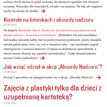
wolnej chwili można tu pójść na kawę, do słynnych ogrodów lub obejrzeć
wystawę. Wszystko dla wszystkich, od ręki i na miejscu. No tak, ale najpierw
trzeba się dostać do środka.
Kontrole na lotniskach i absurdy nadzoru
01.09.2015
Na łamach
Dziennika Opinii, Katarzyna Szymielewicz przedstawia swój
absurd nadzoru – kontrole na lotniskach
: „Dokładnie ten sam przedmiot –
ładowarka, kawałek kabla, but na podwyższonej podeszwie, pasek, kawałek
metalu gdzieś przy ciele, czy coś w kształcie tuby – raz uruchamia sygnał
ostrzegawczy i oznacza stracone 15 minut na dodatkowe sprawdzenie, a
innym razem okazuje się zupełnie niewidzialny”. A jaki absurd nadzoru
uwiera Ciebie najbardziej?
Jak wziąć udział w akcji „Absurdy Nadzoru"?
25.08.2015
Poznaj 5 sposobów na zaangażowanie się w akcję „Absurdy Nadzoru".
Zajęcia z plastyki tylko dla dzieci z
uzupełnioną kartoteką?
11.09.2015