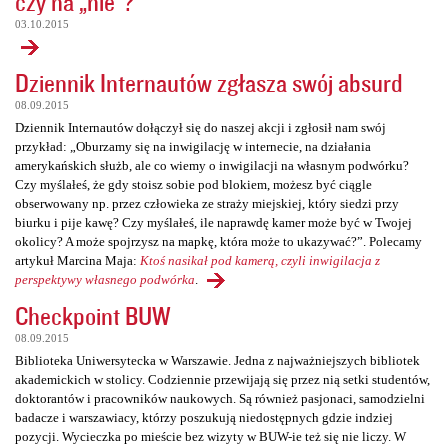
czy na „nie”?
03.10.2015
Dziennik Internautów zgłasza swój absurd
08.09.2015
Dziennik Internautów dołączył się do naszej akcji i zgłosił nam swój
przykład: „Oburzamy się na inwigilację w internecie, na działania
amerykańskich służb, ale co wiemy o inwigilacji na własnym podwórku?
Czy myślałeś, że gdy stoisz sobie pod blokiem, możesz być ciągle
obserwowany np. przez człowieka ze straży miejskiej, który siedzi przy
biurku i pije kawę? Czy myślałeś, ile naprawdę kamer może być w Twojej
okolicy? A może spojrzysz na mapkę, która może to ukazywać?”. Polecamy
artykuł Marcina Maja:
Ktoś nasikał pod kamerą, czyli inwigilacja z
perspektywy własnego podwórka
.
Checkpoint BUW
08.09.2015
Biblioteka Uniwersytecka w Warszawie. Jedna z najważniejszych bibliotek
akademickich w stolicy. Codziennie przewijają się przez nią setki studentów,
doktorantów i pracowników naukowych. Są również pasjonaci, samodzielni
badacze i warszawiacy, którzy poszukują niedostępnych gdzie indziej
pozycji. Wycieczka po mieście bez wizyty w BUW-ie też się nie liczy. W