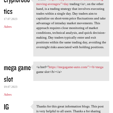
<a href="https:/
moving-averages/">day
trading</a>, on the other
tics
hand, is a trading strategy that involves executing
trades within a single day. Day traders aim to
capitalize on short-term price fluctuations and take
17.07.2023
advantage of intraday market movements. This
Adres
approach requires close monitoring of market
conditions, technical analysis, and quick decision-
making. Day traders typically enter and exit
positions within the same trading day, avoiding the
overnight risks associated with holding positions.
mega game
<a href="
https://megagame-auto.com/"><b>mega
<a href="https://megagame
game slot</b></a>
slot
19.07.2023
Adres
IG
Thanks for this great information blogs. This post
Thanks for this great
is very helpful to all users. Thanks a for sharing