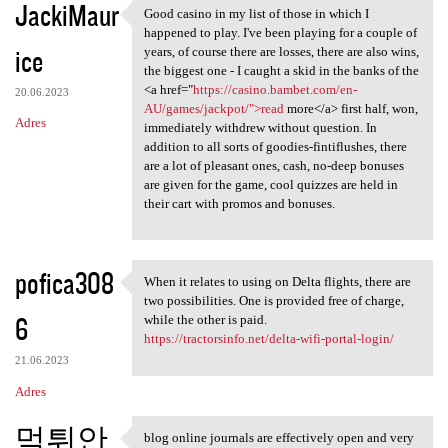
JackiMaur
Good casino in my list of those in which I
Good casino in my list of
happened to play. I've been playing for a couple of
ice
years, of course there are losses, there are also wins,
the biggest one - I caught a skid in the banks of the
<a href="
https://casino.bambet.com/en-
20.06.2023
AU/games/jackpot/">read
more</a> first half, won,
Adres
immediately withdrew without question. In
addition to all sorts of goodies-fintiflushes, there
are a lot of pleasant ones, cash, no-deep bonuses
are given for the game, cool quizzes are held in
their cart with promos and bonuses.
pofica308
When it relates to using on Delta flights, there are
When it relates to using on
two possibilities. One is provided free of charge,
6
while the other is paid.
https://tractorsinfo.net/delta-wifi-portal-login/
21.06.2023
Adres
먹튀안
blog online journals are effectively open and very