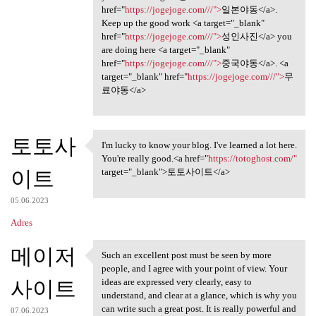
href="
https://jogejoge.com///">
일본야동</a>.
Keep up the good work <a target="_blank"
href="
https://jogejoge.com///">
성인사진</a> you
are doing here <a target="_blank"
href="
https://jogejoge.com///">
중국야동</a>. <a
target="_blank" href="
https://jogejoge.com///">
무
료야동</a>
토토사
I'm lucky to know your blog. I've learned a lot here.
I'm lucky to know your blog.
You're really good.<a href="
https://totoghost.com/"
이트
target="_blank">토토사이트</a>
05.06.2023
Adres
메이저
Such an excellent post must be seen by more
Such an excellent post must
people, and I agree with your point of view. Your
사이트
ideas are expressed very clearly, easy to
understand, and clear at a glance, which is why you
can write such a great post. It is really powerful and
07.06.2023