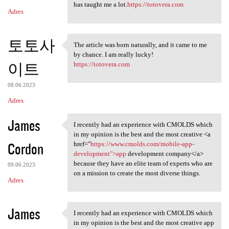
has taught me a lot.
https://totovera.com
Adres
토토사
The article was born naturally, and it came to me
The article was born
by chance. I am really lucky!
이트
https://totovera.com
08.06.2023
Adres
James
I recently had an experience with CMOLDS which
I recently had an experience
in my opinion is the best and the most creative <a
Cordon
href="
https://www.cmolds.com/mobile-app-
development">app
development company</a>
because they have an elite team of experts who are
09.06.2023
on a mission to create the most diverse things.
Adres
James
I recently had an experience with CMOLDS which
I recently had an experience
in my opinion is the best and the most creative app