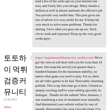
read a few of the write-ups on your internet site
now, and I truly like your design. Many thanks a
million as well as please maintain the effective job.
You provide very useful data. This post gives me
lots of advise it is very useful for me. It helps me
very much to solve some problems. Thanks for
sharing. I love what you guys are up too. Such
clever work and exposure! Keep up the very good
works guys .
토토하
https://supermenschthemovie1.weebly.com/
We've
https://supermenschthemovie1
got the crew at will deal with you for extra than 24
이 먹튀
hours. Our team has served you greater than a
hundred humans for the maximum stability, no
matter what game you need to play. For us, there
검증커
are all video games to be had. Noticeably charming
publish. This is my first time go to here. I found so
뮤니티
mmany exciting stuff to your weblog specially its
dialogue.. Thanks for the submit! Wow, fantastic, i
was wondering a way to treatment acne naturally.
21.08.2023
And determined your website online by way of
Adres
google, discovered a lot, now i’m a bit clean. I’ve