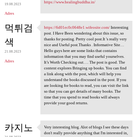
https://www.healingbuddha.in/
19.08.2023
Adres
먹튀검
https://6d01ec0c0648e1.wifeosite.com/
Interesting
https://6d01ec0c0648e1
post. I Have Been wondering about this issue, so
색
thanks for posting. Pretty cool post.It 's really very
nice and Useful post.Thanks . Informative Site…
Hello guys here are some links that contains
21.08.2023
information that you may find useful yourselves.
Adres
It’s Worth Checking out…. The post is good. The
content explores Bringing up books. You can find
a link along with the post, which will help you
understand the books discussed in the post. If you
are looking for books to read, you can visit the link
so that you can get details of many books. The
time that you spend to read books will always
provide your good returns.
카지노
Very interesting blog. Alot of blogs I see these days
Very interesting blog. Alot
don't really provide anything that I'm interested in,
21.08.2023