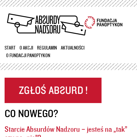
Przejdź
do
treści
START
O AKCJI
REGULAMIN
AKTUALNOŚCI
O FUNDACJI PANOPTYKON
CO NOWEGO?
Starcie Absurdów Nadzoru – jesteś na „tak”