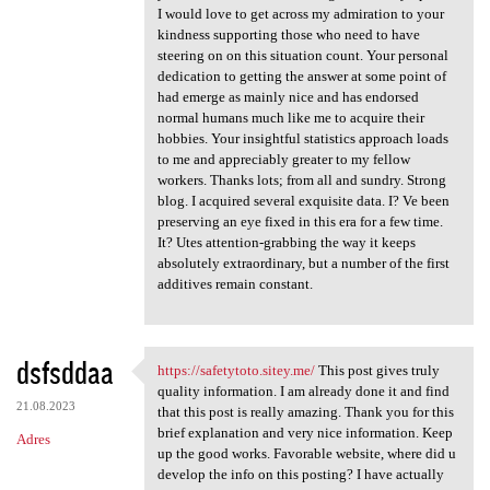
I would love to get across my admiration to your
kindness supporting those who need to have
steering on on this situation count. Your personal
dedication to getting the answer at some point of
had emerge as mainly nice and has endorsed
normal humans much like me to acquire their
hobbies. Your insightful statistics approach loads
to me and appreciably greater to my fellow
workers. Thanks lots; from all and sundry. Strong
blog. I acquired several exquisite data. I? Ve been
preserving an eye fixed in this era for a few time.
It? Utes attention-grabbing the way it keeps
absolutely extraordinary, but a number of the first
additives remain constant.
dsfsddaa
https://safetytoto.sitey.me/
This post gives truly
https://safetytoto.sitey.me/
quality information. I am already done it and find
21.08.2023
that this post is really amazing. Thank you for this
brief explanation and very nice information. Keep
Adres
up the good works. Favorable website, where did u
develop the info on this posting? I have actually