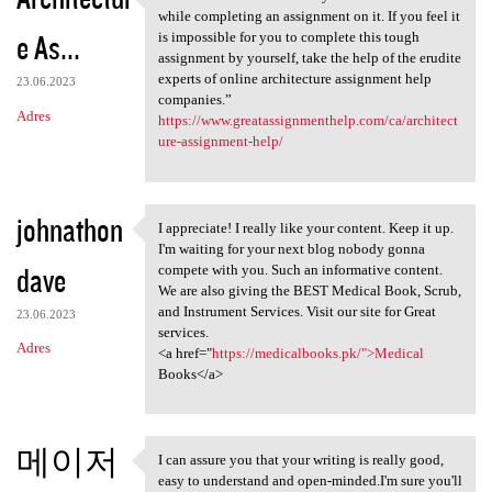
“Architecture involves many
while completing an assignment on it. If you feel it
e As...
is impossible for you to complete this tough
assignment by yourself, take the help of the erudite
experts of online architecture assignment help
23.06.2023
companies.”
Adres
https://www.greatassignmenthelp.com/ca/architect
ure-assignment-help/
johnathon
I appreciate! I really like your content. Keep it up.
I appreciate! I really like
I'm waiting for your next blog nobody gonna
dave
compete with you. Such an informative content.
We are also giving the BEST Medical Book, Scrub,
and Instrument Services. Visit our site for Great
23.06.2023
services.
Adres
<a href="
https://medicalbooks.pk/">Medical
Books</a>
메이저
I can assure you that your writing is really good,
I can assure you that your
easy to understand and open-minded.I'm sure you'll