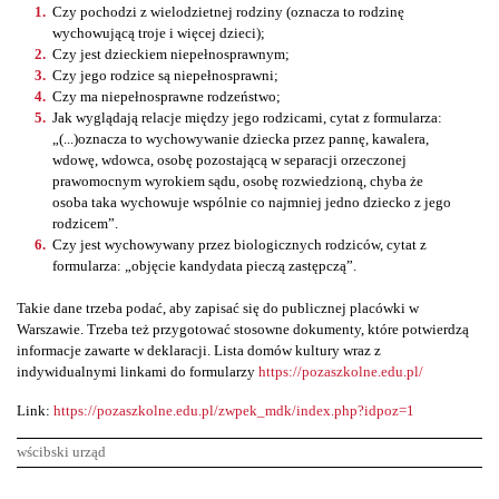
Czy pochodzi z wielodzietnej rodziny (oznacza to rodzinę
wychowującą troje i więcej dzieci);
Czy jest dzieckiem niepełnosprawnym;
Czy jego rodzice są niepełnosprawni;
Czy ma niepełnosprawne rodzeństwo;
Jak wyglądają relacje między jego rodzicami, cytat z formularza:
„(...)oznacza to wychowywanie dziecka przez pannę, kawalera,
wdowę, wdowca, osobę pozostającą w separacji orzeczonej
prawomocnym wyrokiem sądu, osobę rozwiedzioną, chyba że
osoba taka wychowuje wspólnie co najmniej jedno dziecko z jego
rodzicem”.
Czy jest wychowywany przez biologicznych rodziców, cytat z
formularza: „objęcie kandydata pieczą zastępczą”.
Takie dane trzeba podać, aby zapisać się do publicznej placówki w
Warszawie. Trzeba też przygotować stosowne dokumenty, które potwierdzą
informacje zawarte w deklaracji. Lista domów kultury wraz z
indywidualnymi linkami do formularzy
https://pozaszkolne.edu.pl/
Link:
https://pozaszkolne.edu.pl/zwpek_mdk/index.php?idpoz=1
wścibski urząd