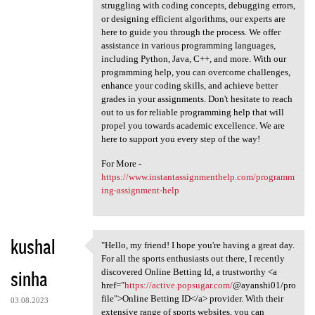
struggling with coding concepts, debugging errors,
or designing efficient algorithms, our experts are
here to guide you through the process. We offer
assistance in various programming languages,
including Python, Java, C++, and more. With our
programming help, you can overcome challenges,
enhance your coding skills, and achieve better
grades in your assignments. Don't hesitate to reach
out to us for reliable programming help that will
propel you towards academic excellence. We are
here to support you every step of the way!
For More -
https://www.instantassignmenthelp.com/programm
ing-assignment-help
kushal
"Hello, my friend! I hope you're having a great day.
"Hello, my friend! I hope you
For all the sports enthusiasts out there, I recently
sinha
discovered Online Betting Id, a trustworthy <a
href="
https://active.popsugar.com/
@ayanshi01/pro
file">Online Betting ID</a> provider. With their
03.08.2023
extensive range of sports websites, you can