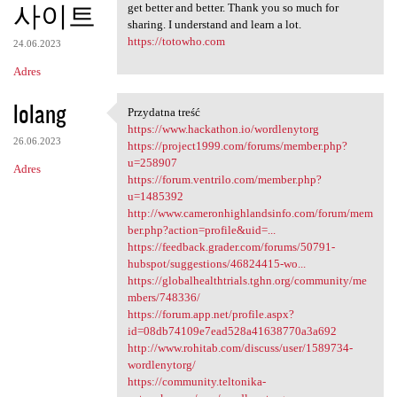
사이트
get better and better. Thank you so much for
sharing. I understand and learn a lot.
https://totowho.com
24.06.2023
Adres
lolang
Przydatna treść
Przydatna treść
https://www.hackathon.io/wordlenytorg
26.06.2023
https://project1999.com/forums/member.php?
u=258907
Adres
https://forum.ventrilo.com/member.php?
u=1485392
http://www.cameronhighlandsinfo.com/forum/mem
ber.php?action=profile&uid=...
https://feedback.grader.com/forums/50791-
hubspot/suggestions/46824415-wo...
https://globalhealthtrials.tghn.org/community/me
mbers/748336/
https://forum.app.net/profile.aspx?
id=08db74109e7ead528a41638770a3a692
http://www.rohitab.com/discuss/user/1589734-
wordlenytorg/
https://community.teltonika-