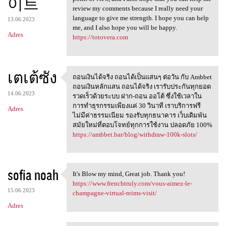
이트
review my comments because I really need your
language to give me strength. I hope you can help
13.06.2023
me, and I also hope you will be happy.
Adres
https://totovera.com
เตเต้ซัง
ถอนเงินได้จริง ถอนได้เป็นเเสนๆ ต่อวัน กับ Ambbet
ถอนเงินได้จริง
ถอนเงินหลักแสน ถอนได้จริง เรารับประกันทุกยอด
14.06.2023
รวดเร็วด้วยระบบ ฝาก-ถอน ออโต้ ซึ่งใช้เวลาใน
การทำธุรกรรมเพียงแค่ 30 วินาที เราบริการฟรี
Adres
ไม่มีค่าธรรมเนียม รองรับทุกธนาคาร เว็บเดิมพัน
สมัยใหม่ที่ตอบโจทย์ทุกการใช้งาน ปลอดภัย 100%
https://ambbet.bar/blog/withdraw-100k-slots/
sofia noah
It's Blow my mind, Great job. Thank you!
It's Blow my mind, Great job
https://www.frenchtruly.com/vous-aimez-le-
15.06.2023
champagne-virtual-reims-visit/
Adres