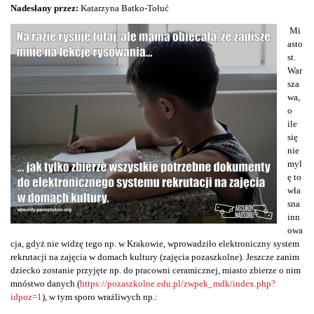
Nadesłany przez:
Katarzyna Batko-Tołuć
Mi
asto
st.
War
sza
wa,
o
ile
się
nie
myl
ę to
wła
sna
inn
owa
cja, gdyż nie widzę tego np. w Krakowie, wprowadziło elektroniczny system
rekrutacji na zajęcia w domach kultury (zajęcia pozaszkolne). Jeszcze zanim
dziecko zostanie przyjęte np. do pracowni ceramicznej, miasto zbierze o nim
mnóstwo danych (
https://pozaszkolne.edu.pl/zwpek_mdk/index.php?
idpoz=1
), w tym sporo wrażliwych np.: