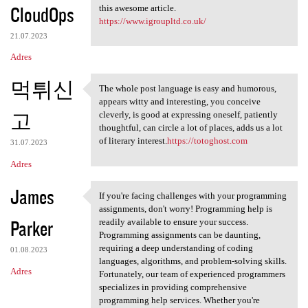
CloudOps
this awesome article.
https://www.igroupltd.co.uk/
21.07.2023
Adres
먹튀신
The whole post language is easy and humorous,
The whole post language is
appears witty and interesting, you conceive
고
cleverly, is good at expressing oneself, patiently
thoughtful, can circle a lot of places, adds us a lot
of literary interest.
https://totoghost.com
31.07.2023
Adres
James
If you're facing challenges with your programming
If you're facing challenges
assignments, don't worry! Programming help is
Parker
readily available to ensure your success.
Programming assignments can be daunting,
requiring a deep understanding of coding
01.08.2023
languages, algorithms, and problem-solving skills.
Adres
Fortunately, our team of experienced programmers
specializes in providing comprehensive
programming help services. Whether you're