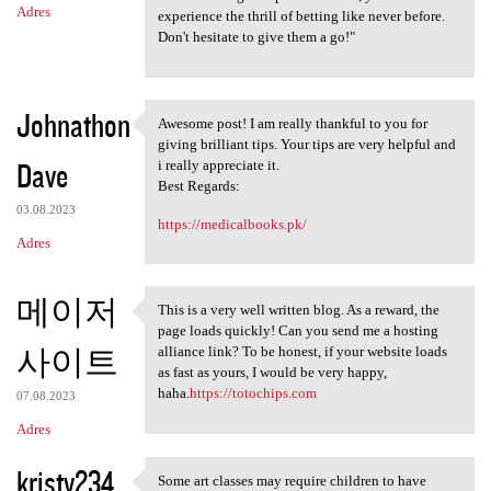
Adres
experience the thrill of betting like never before.
Don't hesitate to give them a go!"
Johnathon
Awesome post! I am really thankful to you for
Awesome post! I am really
giving brilliant tips. Your tips are very helpful and
Dave
i really appreciate it.
Best Regards:
03.08.2023
https://medicalbooks.pk/
Adres
메이저
This is a very well written blog. As a reward, the
This is a very well written
page loads quickly! Can you send me a hosting
사이트
alliance link? To be honest, if your website loads
as fast as yours, I would be very happy,
haha.
https://totochips.com
07.08.2023
Adres
kristy234
Some art classes may require children to have