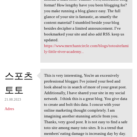
format! How lengthy have you been blogging for?
you make running a blog glance easy. The full
glance of your site is fantastic, as smartly the
content material! I stumbled beside your blog
besides decipher a limited announcement. I’ve
bookmarked your site and also add RSS. keep us
updated.
https://www.merchantcircle.com/blogs/totositefami
ly-little-river-academy...
스포츠
This is very interesting, You're an excessively
This is very interesting, You
professional blogger. I've joined your feed and
토토
look ahead to in search of more of your great post.
Additionally, I have shared your site in my social
network . I think this is a great blog. You give data
21.08.2023
to create and bolt this data. I concur with your
Adres
online marketing thought completely. I am
imagining another stunning article from you.
Thanks, very good post. It is not easy to find a safe
toto site among many toto sites. It is a trend that
members' eating damage is increasing day by day.