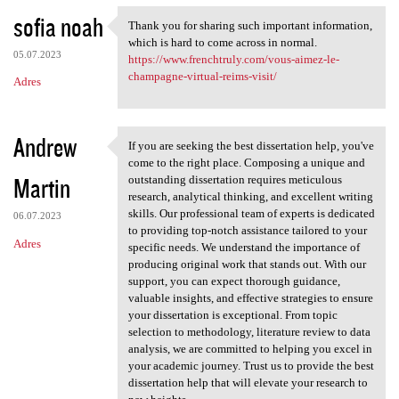
sofia noah
Thank you for sharing such important information,
Thank you for sharing such
which is hard to come across in normal.
05.07.2023
https://www.frenchtruly.com/vous-aimez-le-
champagne-virtual-reims-visit/
Adres
Andrew
If you are seeking the best dissertation help, you've
If you are seeking the best
come to the right place. Composing a unique and
Martin
outstanding dissertation requires meticulous
research, analytical thinking, and excellent writing
skills. Our professional team of experts is dedicated
06.07.2023
to providing top-notch assistance tailored to your
Adres
specific needs. We understand the importance of
producing original work that stands out. With our
support, you can expect thorough guidance,
valuable insights, and effective strategies to ensure
your dissertation is exceptional. From topic
selection to methodology, literature review to data
analysis, we are committed to helping you excel in
your academic journey. Trust us to provide the best
dissertation help that will elevate your research to