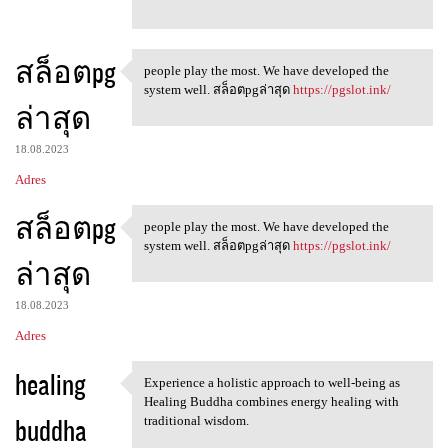
สล็อตpg
people play the most. We have developed the
people play the most. We have
system well. สล็อตpgล่าสุด
https://pgslot.ink/
ล่าสุด
18.08.2023
Adres
สล็อตpg
people play the most. We have developed the
people play the most. We have
system well. สล็อตpgล่าสุด
https://pgslot.ink/
ล่าสุด
18.08.2023
Adres
healing
Experience a holistic approach to well-being as
Experience a holistic
Healing Buddha combines energy healing with
buddha
traditional wisdom.