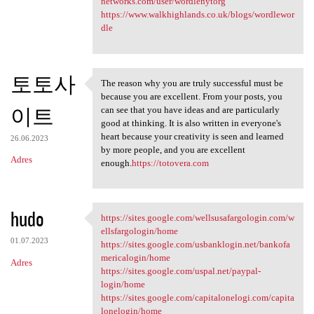
networks.com/user/wordlenytorg
https://www.walkhighlands.co.uk/blogs/wordlewor
dle
토토사
The reason why you are truly successful must be
The reason why you are truly
because you are excellent. From your posts, you
이트
can see that you have ideas and are particularly
good at thinking. It is also written in everyone's
heart because your creativity is seen and learned
26.06.2023
by more people, and you are excellent
Adres
enough.
https://totovera.com
hudo
https://sites.google.com/wellsusafargologin.com/w
https://sites.google.com
ellsfargologin/home
01.07.2023
https://sites.google.com/usbanklogin.net/bankofa
mericalogin/home
Adres
https://sites.google.com/uspal.net/paypal-
login/home
https://sites.google.com/capitalonelogi.com/capita
lonelogin/home