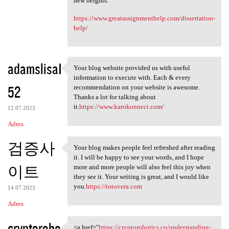
new heights.
https://www.greatassignmenthelp.com/dissertation-
help/
adamslisa1
Your blog website provided us with useful
Your blog website provided us
information to execute with. Each & every
52
recommendation on your website is awesome.
Thanks a lot for talking about
it.
https://www.karokonnect.com/
12.07.2023
Adres
검증사
Your blog makes people feel refreshed after reading
Your blog makes people feel
it. I will be happy to see your words, and I hope
이트
more and more people will also feel this joy when
they see it. Your writing is great, and I would like
you.
https://totovera.com
14.07.2023
Adres
cryptorobo
<a href="
https://cryptorobotics.co/understanding-