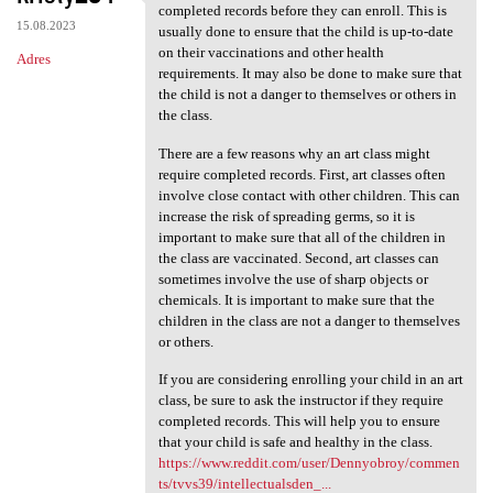
Some art classes may require
completed records before they can enroll. This is
15.08.2023
usually done to ensure that the child is up-to-date
on their vaccinations and other health
Adres
requirements. It may also be done to make sure that
the child is not a danger to themselves or others in
the class.
There are a few reasons why an art class might
require completed records. First, art classes often
involve close contact with other children. This can
increase the risk of spreading germs, so it is
important to make sure that all of the children in
the class are vaccinated. Second, art classes can
sometimes involve the use of sharp objects or
chemicals. It is important to make sure that the
children in the class are not a danger to themselves
or others.
If you are considering enrolling your child in an art
class, be sure to ask the instructor if they require
completed records. This will help you to ensure
that your child is safe and healthy in the class.
https://www.reddit.com/user/Dennyobroy/commen
ts/tvvs39/intellectualsden_...