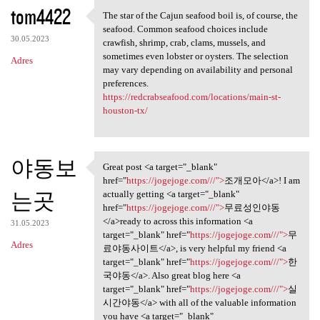
K
tom4422
The star of the Cajun seafood boil is, of course, the
The star of the Cajun seafood
o
seafood. Common seafood choices include
30.05.2023
m
crawfish, shrimp, crab, clams, mussels, and
sometimes even lobster or oysters. The selection
Adres
e
may vary depending on availability and personal
n
preferences.
https://redcrabseafood.com/locations/main-st-
t
houston-tx/
a
r
야동보
z
Great post <a target="_blank"
Great post <a target="_blank"
href="
https://jogejoge.com///">
조개모아</a>! I am
e
는곳
actually getting <a target="_blank"
href="
https://jogejoge.com///">
무료성인야동
</a>ready to across this information <a
31.05.2023
target="_blank" href="
https://jogejoge.com///">
무
Adres
료야동사이트</a>, is very helpful my friend <a
target="_blank" href="
https://jogejoge.com///">
한
국야동</a>. Also great blog here <a
target="_blank" href="
https://jogejoge.com///">
실
시간야동</a> with all of the valuable information
you have <a target="_blank"