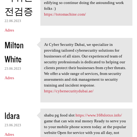
blog online journals are
edifying so continue doing the astounding work
전검증
folks :)
https://totomachine.com/
22.06.2023
Adres
Milton
At Cyber Security Dubai, we specialize in
At Cyber Security Dubai, we
providing tailored cybersecurity solutions for
White
businesses of all sizes. Our experienced team of
security professionals is dedicated to helping our
clients protect their businesses from cyber threats.
23.06.2023
We offer a wide range of services, from security
Adres
assessments and risk management to security
training and incident response.
https://cybersecuritydubai.ae/
ldara
shabu pg food slot
https://www.168slotxo.info/
shabu pg food slot https:/
game that can win real money Ready to serve you
23.06.2023
to your mobile phone screen today. at the popular
website Open for service with you all day, not
Adres