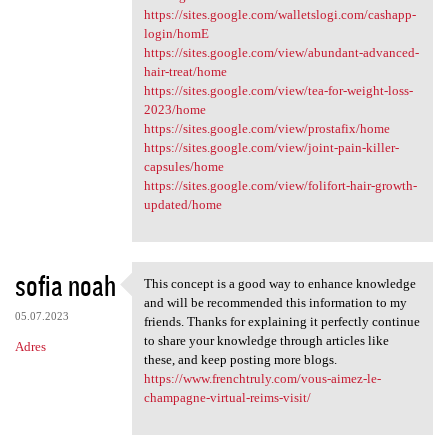
https://sites.google.com/walletslogi.com/cashapp-
login/homE
https://sites.google.com/view/abundant-advanced-
hair-treat/home
https://sites.google.com/view/tea-for-weight-loss-
2023/home
https://sites.google.com/view/prostafix/home
https://sites.google.com/view/joint-pain-killer-
capsules/home
https://sites.google.com/view/folifort-hair-growth-
updated/home
sofia noah
This concept is a good way to enhance knowledge
This concept is a good way to
and will be recommended this information to my
05.07.2023
friends. Thanks for explaining it perfectly continue
to share your knowledge through articles like
Adres
these, and keep posting more blogs.
https://www.frenchtruly.com/vous-aimez-le-
champagne-virtual-reims-visit/