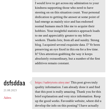
I would love to get across my admiration to your
kindness supporting those who need to have
steering on on this situation count. Your personal
dedication to getting the answer at some point of
had emerge as mainly nice and has endorsed
normal humans much like me to acquire their
hobbies. Your insightful statistics approach loads
to me and appreciably greater to my fellow
workers. Thanks lots; from all and sundry. Strong
blog. I acquired several exquisite data. I? Ve been
preserving an eye fixed in this era for a few time.
It? Utes attention-grabbing the way it keeps
absolutely extraordinary, but a number of the first
additives remain constant.
dsfsddaa
https://safetytoto.sitey.me/
This post gives truly
https://safetytoto.sitey.me/
quality information. I am already done it and find
21.08.2023
that this post is really amazing. Thank you for this
brief explanation and very nice information. Keep
Adres
up the good works. Favorable website, where did u
develop the info on this posting? I have actually