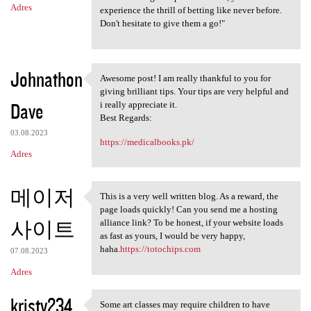
Adres
experience the thrill of betting like never before.
Don't hesitate to give them a go!"
Johnathon
Awesome post! I am really thankful to you for
Awesome post! I am really
giving brilliant tips. Your tips are very helpful and
Dave
i really appreciate it.
Best Regards:
03.08.2023
https://medicalbooks.pk/
Adres
메이저
This is a very well written blog. As a reward, the
This is a very well written
page loads quickly! Can you send me a hosting
사이트
alliance link? To be honest, if your website loads
as fast as yours, I would be very happy,
haha.
https://totochips.com
07.08.2023
Adres
kristy234
Some art classes may require children to have