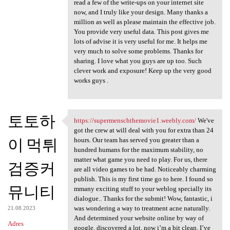
read a few of the write-ups on your internet site
now, and I truly like your design. Many thanks a
million as well as please maintain the effective job.
You provide very useful data. This post gives me
lots of advise it is very useful for me. It helps me
very much to solve some problems. Thanks for
sharing. I love what you guys are up too. Such
clever work and exposure! Keep up the very good
works guys .
토토하
https://supermenschthemovie1.weebly.com/
We've
https://supermenschthemovie1
got the crew at will deal with you for extra than 24
이 먹튀
hours. Our team has served you greater than a
hundred humans for the maximum stability, no
matter what game you need to play. For us, there
검증커
are all video games to be had. Noticeably charming
publish. This is my first time go to here. I found so
뮤니티
mmany exciting stuff to your weblog specially its
dialogue.. Thanks for the submit! Wow, fantastic, i
was wondering a way to treatment acne naturally.
21.08.2023
And determined your website online by way of
Adres
google, discovered a lot, now i’m a bit clean. I’ve