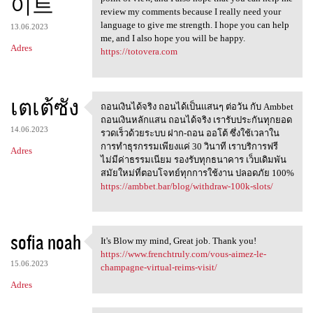
이트
review my comments because I really need your
language to give me strength. I hope you can help
13.06.2023
me, and I also hope you will be happy.
Adres
https://totovera.com
เตเต้ซัง
ถอนเงินได้จริง ถอนได้เป็นเเสนๆ ต่อวัน กับ Ambbet
ถอนเงินได้จริง
ถอนเงินหลักแสน ถอนได้จริง เรารับประกันทุกยอด
14.06.2023
รวดเร็วด้วยระบบ ฝาก-ถอน ออโต้ ซึ่งใช้เวลาใน
การทำธุรกรรมเพียงแค่ 30 วินาที เราบริการฟรี
Adres
ไม่มีค่าธรรมเนียม รองรับทุกธนาคาร เว็บเดิมพัน
สมัยใหม่ที่ตอบโจทย์ทุกการใช้งาน ปลอดภัย 100%
https://ambbet.bar/blog/withdraw-100k-slots/
sofia noah
It's Blow my mind, Great job. Thank you!
It's Blow my mind, Great job
https://www.frenchtruly.com/vous-aimez-le-
15.06.2023
champagne-virtual-reims-visit/
Adres