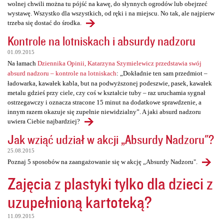
wolnej chwili można tu pójść na kawę, do słynnych ogrodów lub obejrzeć
wystawę. Wszystko dla wszystkich, od ręki i na miejscu. No tak, ale najpierw
trzeba się dostać do środka.
Kontrole na lotniskach i absurdy nadzoru
01.09.2015
Na łamach
Dziennika Opinii, Katarzyna Szymielewicz przedstawia swój
absurd nadzoru – kontrole na lotniskach
: „Dokładnie ten sam przedmiot –
ładowarka, kawałek kabla, but na podwyższonej podeszwie, pasek, kawałek
metalu gdzieś przy ciele, czy coś w kształcie tuby – raz uruchamia sygnał
ostrzegawczy i oznacza stracone 15 minut na dodatkowe sprawdzenie, a
innym razem okazuje się zupełnie niewidzialny”. A jaki absurd nadzoru
uwiera Ciebie najbardziej?
Jak wziąć udział w akcji „Absurdy Nadzoru"?
25.08.2015
Poznaj 5 sposobów na zaangażowanie się w akcję „Absurdy Nadzoru".
Zajęcia z plastyki tylko dla dzieci z
uzupełnioną kartoteką?
11.09.2015