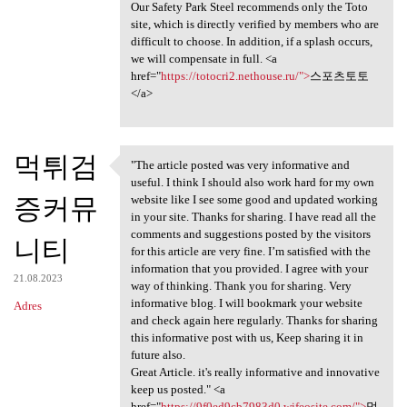
Our Safety Park Steel recommends only the Toto
site, which is directly verified by members who are
difficult to choose. In addition, if a splash occurs,
we will compensate in full. <a
href="
https://totocri2.nethouse.ru/">
스포츠토토
</a>
먹튀검
"The article posted was very informative and
"The article posted was very
useful. I think I should also work hard for my own
증커뮤
website like I see some good and updated working
in your site. Thanks for sharing. I have read all the
comments and suggestions posted by the visitors
니티
for this article are very fine. I’m satisfied with the
information that you provided. I agree with your
21.08.2023
way of thinking. Thank you for sharing. Very
informative blog. I will bookmark your website
Adres
and check again here regularly. Thanks for sharing
this informative post with us, Keep sharing it in
future also.
Great Article. it's really informative and innovative
keep us posted." <a
href="
https://9f0ed9cb7983d0.wifeosite.com/">
먹