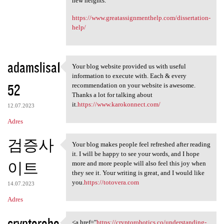
new heights.
https://www.greatassignmenthelp.com/dissertation-
help/
adamslisa1
Your blog website provided us with useful
Your blog website provided us
information to execute with. Each & every
52
recommendation on your website is awesome.
Thanks a lot for talking about
it.
https://www.karokonnect.com/
12.07.2023
Adres
검증사
Your blog makes people feel refreshed after reading
Your blog makes people feel
it. I will be happy to see your words, and I hope
이트
more and more people will also feel this joy when
they see it. Your writing is great, and I would like
you.
https://totovera.com
14.07.2023
Adres
cryptorobo
<a href="
https://cryptorobotics.co/understanding-