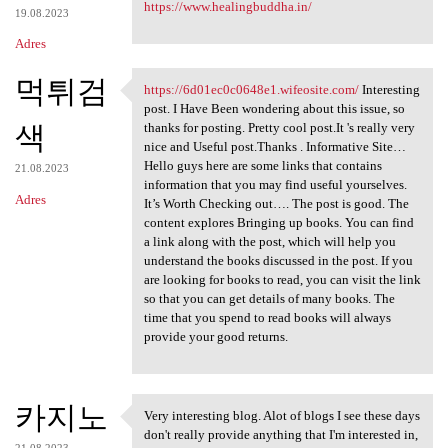
https://www.healingbuddha.in/
19.08.2023
Adres
먹튀검
https://6d01ec0c0648e1.wifeosite.com/
Interesting
https://6d01ec0c0648e1
post. I Have Been wondering about this issue, so
색
thanks for posting. Pretty cool post.It 's really very
nice and Useful post.Thanks . Informative Site…
Hello guys here are some links that contains
21.08.2023
information that you may find useful yourselves.
Adres
It’s Worth Checking out…. The post is good. The
content explores Bringing up books. You can find
a link along with the post, which will help you
understand the books discussed in the post. If you
are looking for books to read, you can visit the link
so that you can get details of many books. The
time that you spend to read books will always
provide your good returns.
카지노
Very interesting blog. Alot of blogs I see these days
Very interesting blog. Alot
don't really provide anything that I'm interested in,
21.08.2023