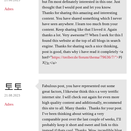
but I'm most definately interested in this one. Just
thought that I would post and let you know.
Adres
Thanks for sharing this amazing and interesting
content. You have shared something which I never
have seen anywhere. I learn too much from your
content. Keep sharing like that I loved it. Again
thanks a lot. Very awesome!!! When I seek for this I
found this website at the top of all blogs in search
engine. Thanks for sharing such a nice thinking,
post is good, thats why i have read it completely <a
href="
https://treiber.de/forum/thema/79636/7/">
카
지노</a>
토토
Fabulous post, you have represented out some
Fabulous post, you have
great factors, I likewise think this s a very terrific
21.08.2023
internet site. I will check out again for even more
high quality content and additionally, recommend
Adres
this site to all. Many thanks . Thanks for your post.
I’ve been thinking about writing a very
comparable post over the last couple of weeks, I’ll
probably keep it short and sweet and link to this
instead if thats cool. Thanks. Wow, incredible blog