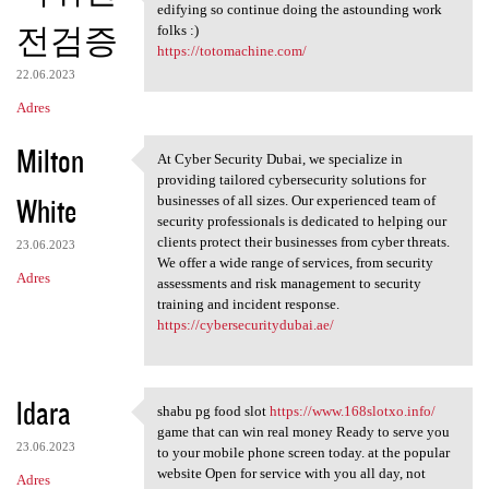
blog online journals are
edifying so continue doing the astounding work
전검증
folks :)
https://totomachine.com/
22.06.2023
Adres
Milton
At Cyber Security Dubai, we specialize in
At Cyber Security Dubai, we
providing tailored cybersecurity solutions for
White
businesses of all sizes. Our experienced team of
security professionals is dedicated to helping our
clients protect their businesses from cyber threats.
23.06.2023
We offer a wide range of services, from security
Adres
assessments and risk management to security
training and incident response.
https://cybersecuritydubai.ae/
ldara
shabu pg food slot
https://www.168slotxo.info/
shabu pg food slot https:/
game that can win real money Ready to serve you
23.06.2023
to your mobile phone screen today. at the popular
website Open for service with you all day, not
Adres