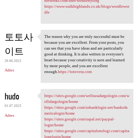
networks.com/user/wordlenytorg
https://www.walkhighlands.co.uk/blogs/wordlewor
dle
토토사
The reason why you are truly successful must be
The reason why you are truly
because you are excellent. From your posts, you
이트
can see that you have ideas and are particularly
good at thinking. It is also written in everyone's
heart because your creativity is seen and learned
26.06.2023
by more people, and you are excellent
Adres
enough.
https://totovera.com
hudo
https://sites.google.com/wellsusafargologin.com/w
https://sites.google.com
ellsfargologin/home
01.07.2023
https://sites.google.com/usbanklogin.net/bankofa
mericalogin/home
Adres
https://sites.google.com/uspal.net/paypal-
login/home
https://sites.google.com/capitalonelogi.com/capita
lonelogin/home