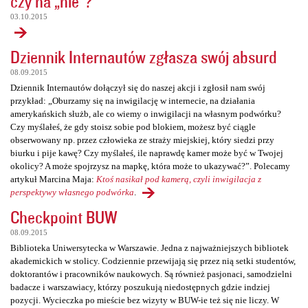
czy na „nie”?
03.10.2015
Dziennik Internautów zgłasza swój absurd
08.09.2015
Dziennik Internautów dołączył się do naszej akcji i zgłosił nam swój
przykład: „Oburzamy się na inwigilację w internecie, na działania
amerykańskich służb, ale co wiemy o inwigilacji na własnym podwórku?
Czy myślałeś, że gdy stoisz sobie pod blokiem, możesz być ciągle
obserwowany np. przez człowieka ze straży miejskiej, który siedzi przy
biurku i pije kawę? Czy myślałeś, ile naprawdę kamer może być w Twojej
okolicy? A może spojrzysz na mapkę, która może to ukazywać?”. Polecamy
artykuł Marcina Maja:
Ktoś nasikał pod kamerą, czyli inwigilacja z
perspektywy własnego podwórka
.
Checkpoint BUW
08.09.2015
Biblioteka Uniwersytecka w Warszawie. Jedna z najważniejszych bibliotek
akademickich w stolicy. Codziennie przewijają się przez nią setki studentów,
doktorantów i pracowników naukowych. Są również pasjonaci, samodzielni
badacze i warszawiacy, którzy poszukują niedostępnych gdzie indziej
pozycji. Wycieczka po mieście bez wizyty w BUW-ie też się nie liczy. W