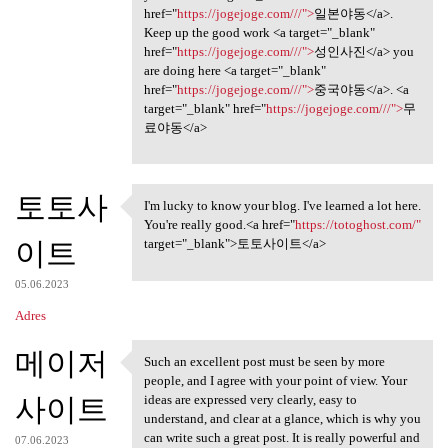
href="
https://jogejoge.com///">
일본야동</a>.
Keep up the good work <a target="_blank"
href="
https://jogejoge.com///">
성인사진</a> you
are doing here <a target="_blank"
href="
https://jogejoge.com///">
중국야동</a>. <a
target="_blank" href="
https://jogejoge.com///">
무
료야동</a>
토토사
I'm lucky to know your blog. I've learned a lot here.
I'm lucky to know your blog.
You're really good.<a href="
https://totoghost.com/"
이트
target="_blank">토토사이트</a>
05.06.2023
Adres
메이저
Such an excellent post must be seen by more
Such an excellent post must
people, and I agree with your point of view. Your
사이트
ideas are expressed very clearly, easy to
understand, and clear at a glance, which is why you
can write such a great post. It is really powerful and
07.06.2023