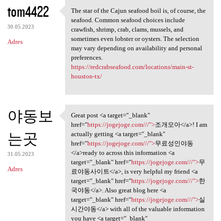
K
tom4422
The star of the Cajun seafood boil is, of course, the
The star of the Cajun seafood
o
seafood. Common seafood choices include
30.05.2023
m
crawfish, shrimp, crab, clams, mussels, and
sometimes even lobster or oysters. The selection
Adres
e
may vary depending on availability and personal
n
preferences.
https://redcrabseafood.com/locations/main-st-
t
houston-tx/
a
r
야동보
z
Great post <a target="_blank"
Great post <a target="_blank"
href="
https://jogejoge.com///">
조개모아</a>! I am
e
는곳
actually getting <a target="_blank"
href="
https://jogejoge.com///">
무료성인야동
</a>ready to across this information <a
31.05.2023
target="_blank" href="
https://jogejoge.com///">
무
Adres
료야동사이트</a>, is very helpful my friend <a
target="_blank" href="
https://jogejoge.com///">
한
국야동</a>. Also great blog here <a
target="_blank" href="
https://jogejoge.com///">
실
시간야동</a> with all of the valuable information
you have <a target="_blank"