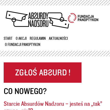
Przejdź
do
treści
START
O AKCJI
REGULAMIN
AKTUALNOŚCI
O FUNDACJI PANOPTYKON
CO NOWEGO?
Starcie Absurdów Nadzoru – jesteś na „tak”