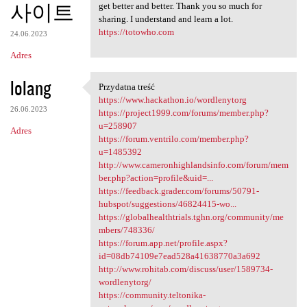
사이트
get better and better. Thank you so much for
sharing. I understand and learn a lot.
https://totowho.com
24.06.2023
Adres
lolang
Przydatna treść
Przydatna treść
https://www.hackathon.io/wordlenytorg
26.06.2023
https://project1999.com/forums/member.php?
u=258907
Adres
https://forum.ventrilo.com/member.php?
u=1485392
http://www.cameronhighlandsinfo.com/forum/mem
ber.php?action=profile&uid=...
https://feedback.grader.com/forums/50791-
hubspot/suggestions/46824415-wo...
https://globalhealthtrials.tghn.org/community/me
mbers/748336/
https://forum.app.net/profile.aspx?
id=08db74109e7ead528a41638770a3a692
http://www.rohitab.com/discuss/user/1589734-
wordlenytorg/
https://community.teltonika-