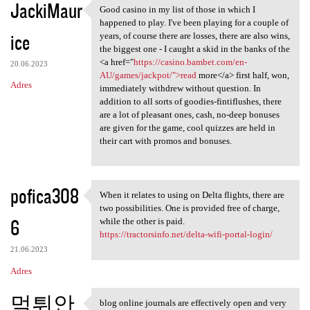
JackiMaur
Good casino in my list of those in which I
Good casino in my list of
happened to play. I've been playing for a couple of
ice
years, of course there are losses, there are also wins,
the biggest one - I caught a skid in the banks of the
<a href="
https://casino.bambet.com/en-
20.06.2023
AU/games/jackpot/">read
more</a> first half, won,
Adres
immediately withdrew without question. In
addition to all sorts of goodies-fintiflushes, there
are a lot of pleasant ones, cash, no-deep bonuses
are given for the game, cool quizzes are held in
their cart with promos and bonuses.
pofica308
When it relates to using on Delta flights, there are
When it relates to using on
two possibilities. One is provided free of charge,
6
while the other is paid.
https://tractorsinfo.net/delta-wifi-portal-login/
21.06.2023
Adres
먹튀안
blog online journals are effectively open and very