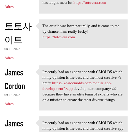
has taught me a lot.
https://totovera.com
Adres
토토사
The article was born naturally, and it came to me
The article was born
by chance. I am really lucky!
이트
https://totovera.com
08.06.2023
Adres
James
I recently had an experience with CMOLDS which
I recently had an experience
in my opinion is the best and the most creative <a
Cordon
href="
https://www.cmolds.com/mobile-app-
development">app
development company</a>
because they have an elite team of experts who are
09.06.2023
on a mission to create the most diverse things.
Adres
James
I recently had an experience with CMOLDS which
I recently had an experience
in my opinion is the best and the most creative app