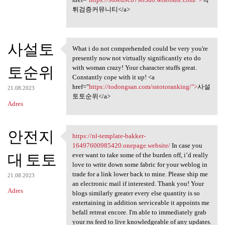
튀검증커뮤니티</a>
사설토
What i do not comprehended could be very you're
What i do not comprehended
presently now not virtually significantly eto do
토순위
with woman crazy! Your character stuffs great.
Constantly cope with it up! <a
href="
https://todongsan.com/sstotoranking/">
사설
21.08.2023
토토순위</a>
Adres
안전지
https://nl-template-bakker-
https://nl-template-bakker
16497600985420.onepage.website/
In case you
대 토토
ever want to take some of the burden off, i’d really
love to write down some fabric for your weblog in
trade for a link lower back to mine. Please ship me
21.08.2023
an electronic mail if interested. Thank you! Your
Adres
blogs similarly greater every else quantity is so
entertaining in addition serviceable it appoints me
befall retreat encore. I'm able to immediately grab
your rss feed to live knowledgeable of any updates.