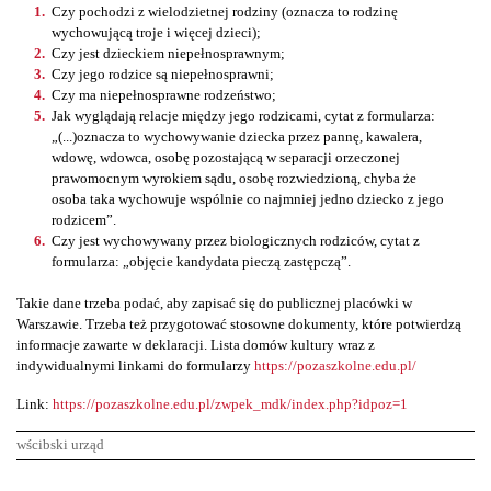
Czy pochodzi z wielodzietnej rodziny (oznacza to rodzinę
wychowującą troje i więcej dzieci);
Czy jest dzieckiem niepełnosprawnym;
Czy jego rodzice są niepełnosprawni;
Czy ma niepełnosprawne rodzeństwo;
Jak wyglądają relacje między jego rodzicami, cytat z formularza:
„(...)oznacza to wychowywanie dziecka przez pannę, kawalera,
wdowę, wdowca, osobę pozostającą w separacji orzeczonej
prawomocnym wyrokiem sądu, osobę rozwiedzioną, chyba że
osoba taka wychowuje wspólnie co najmniej jedno dziecko z jego
rodzicem”.
Czy jest wychowywany przez biologicznych rodziców, cytat z
formularza: „objęcie kandydata pieczą zastępczą”.
Takie dane trzeba podać, aby zapisać się do publicznej placówki w
Warszawie. Trzeba też przygotować stosowne dokumenty, które potwierdzą
informacje zawarte w deklaracji. Lista domów kultury wraz z
indywidualnymi linkami do formularzy
https://pozaszkolne.edu.pl/
Link:
https://pozaszkolne.edu.pl/zwpek_mdk/index.php?idpoz=1
wścibski urząd