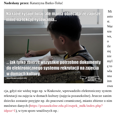
Nadesłany przez:
Katarzyna Batko-Tołuć
Mi
asto
st.
War
sza
wa,
o
ile
się
nie
myl
ę to
wła
sna
inn
owa
cja, gdyż nie widzę tego np. w Krakowie, wprowadziło elektroniczny system
rekrutacji na zajęcia w domach kultury (zajęcia pozaszkolne). Jeszcze zanim
dziecko zostanie przyjęte np. do pracowni ceramicznej, miasto zbierze o nim
mnóstwo danych (
https://pozaszkolne.edu.pl/zwpek_mdk/index.php?
idpoz=1
), w tym sporo wrażliwych np.: