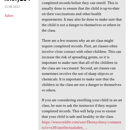
Some art classes may require
completed records before they can enroll. This is
15.08.2023
usually done to ensure that the child is up-to-date
on their vaccinations and other health
Adres
requirements. It may also be done to make sure that
the child is not a danger to themselves or others in
the class.
There are a few reasons why an art class might
require completed records. First, art classes often
involve close contact with other children. This can
increase the risk of spreading germs, so it is
important to make sure that all of the children in
the class are vaccinated. Second, art classes can
sometimes involve the use of sharp objects or
chemicals. It is important to make sure that the
children in the class are not a danger to themselves
or others.
If you are considering enrolling your child in an art
class, be sure to ask the instructor if they require
completed records. This will help you to ensure
that your child is safe and healthy in the class.
https://www.reddit.com/user/Dennyobroy/commen
ts/tvvs39/intellectualsden_...