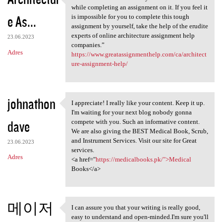
“Architecture involves many
while completing an assignment on it. If you feel it
e As...
is impossible for you to complete this tough
assignment by yourself, take the help of the erudite
experts of online architecture assignment help
23.06.2023
companies.”
Adres
https://www.greatassignmenthelp.com/ca/architect
ure-assignment-help/
johnathon
I appreciate! I really like your content. Keep it up.
I appreciate! I really like
I'm waiting for your next blog nobody gonna
dave
compete with you. Such an informative content.
We are also giving the BEST Medical Book, Scrub,
and Instrument Services. Visit our site for Great
23.06.2023
services.
Adres
<a href="
https://medicalbooks.pk/">Medical
Books</a>
메이저
I can assure you that your writing is really good,
I can assure you that your
easy to understand and open-minded.I'm sure you'll