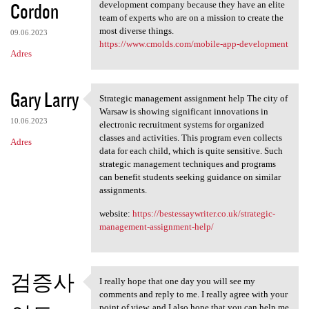
Cordon
development company because they have an elite
team of experts who are on a mission to create the
most diverse things.
09.06.2023
https://www.cmolds.com/mobile-app-development
Adres
Gary Larry
Strategic management assignment help The city of
Strategic management
Warsaw is showing significant innovations in
10.06.2023
electronic recruitment systems for organized
classes and activities. This program even collects
Adres
data for each child, which is quite sensitive. Such
strategic management techniques and programs
can benefit students seeking guidance on similar
assignments.
website:
https://bestessaywriter.co.uk/strategic-
management-assignment-help/
검증사
I really hope that one day you will see my
I really hope that one day
comments and reply to me. I really agree with your
point of view, and I also hope that you can help me