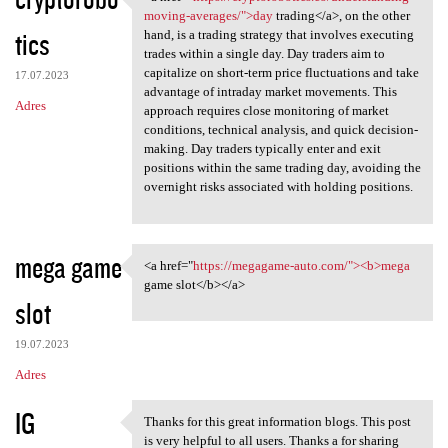
<a href="https:/
moving-averages/">day
trading</a>, on the other
tics
hand, is a trading strategy that involves executing
trades within a single day. Day traders aim to
capitalize on short-term price fluctuations and take
17.07.2023
advantage of intraday market movements. This
Adres
approach requires close monitoring of market
conditions, technical analysis, and quick decision-
making. Day traders typically enter and exit
positions within the same trading day, avoiding the
overnight risks associated with holding positions.
mega game
<a href="
https://megagame-auto.com/"><b>mega
<a href="https://megagame
game slot</b></a>
slot
19.07.2023
Adres
IG
Thanks for this great information blogs. This post
Thanks for this great
is very helpful to all users. Thanks a for sharing