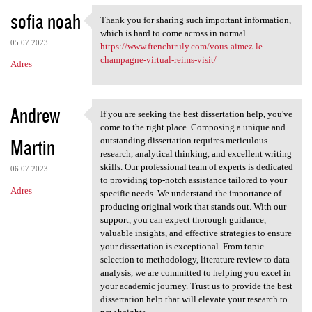
sofia noah
Thank you for sharing such important information,
Thank you for sharing such
which is hard to come across in normal.
05.07.2023
https://www.frenchtruly.com/vous-aimez-le-
champagne-virtual-reims-visit/
Adres
Andrew
If you are seeking the best dissertation help, you've
If you are seeking the best
come to the right place. Composing a unique and
Martin
outstanding dissertation requires meticulous
research, analytical thinking, and excellent writing
skills. Our professional team of experts is dedicated
06.07.2023
to providing top-notch assistance tailored to your
Adres
specific needs. We understand the importance of
producing original work that stands out. With our
support, you can expect thorough guidance,
valuable insights, and effective strategies to ensure
your dissertation is exceptional. From topic
selection to methodology, literature review to data
analysis, we are committed to helping you excel in
your academic journey. Trust us to provide the best
dissertation help that will elevate your research to