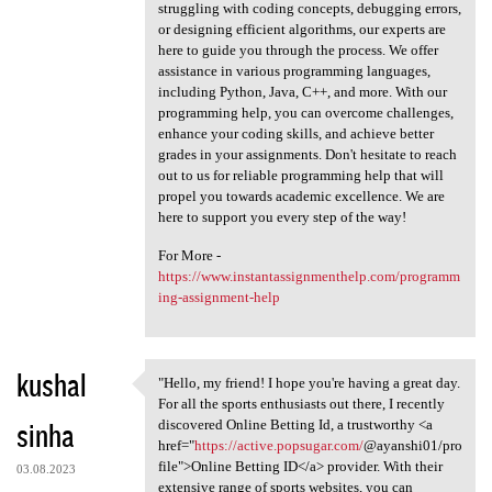
struggling with coding concepts, debugging errors,
or designing efficient algorithms, our experts are
here to guide you through the process. We offer
assistance in various programming languages,
including Python, Java, C++, and more. With our
programming help, you can overcome challenges,
enhance your coding skills, and achieve better
grades in your assignments. Don't hesitate to reach
out to us for reliable programming help that will
propel you towards academic excellence. We are
here to support you every step of the way!
For More -
https://www.instantassignmenthelp.com/programm
ing-assignment-help
kushal
"Hello, my friend! I hope you're having a great day.
"Hello, my friend! I hope you
For all the sports enthusiasts out there, I recently
sinha
discovered Online Betting Id, a trustworthy <a
href="
https://active.popsugar.com/
@ayanshi01/pro
file">Online Betting ID</a> provider. With their
03.08.2023
extensive range of sports websites, you can