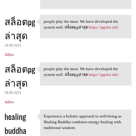
สล็อตpg
people play the most. We have developed the
people play the most. We have
system well. สล็อตpgล่าสุด
https://pgslot.ink/
ล่าสุด
18.08.2023
Adres
สล็อตpg
people play the most. We have developed the
people play the most. We have
system well. สล็อตpgล่าสุด
https://pgslot.ink/
ล่าสุด
18.08.2023
Adres
healing
Experience a holistic approach to well-being as
Experience a holistic
Healing Buddha combines energy healing with
buddha
traditional wisdom.