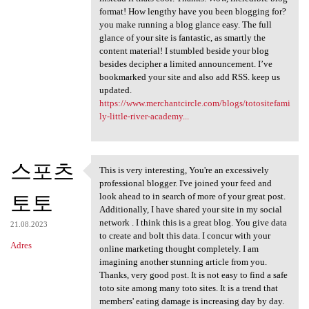
format! How lengthy have you been blogging for?
you make running a blog glance easy. The full
glance of your site is fantastic, as smartly the
content material! I stumbled beside your blog
besides decipher a limited announcement. I’ve
bookmarked your site and also add RSS. keep us
updated.
https://www.merchantcircle.com/blogs/totositefami
ly-little-river-academy...
스포츠
This is very interesting, You're an excessively
This is very interesting, You
professional blogger. I've joined your feed and
토토
look ahead to in search of more of your great post.
Additionally, I have shared your site in my social
network . I think this is a great blog. You give data
21.08.2023
to create and bolt this data. I concur with your
Adres
online marketing thought completely. I am
imagining another stunning article from you.
Thanks, very good post. It is not easy to find a safe
toto site among many toto sites. It is a trend that
members' eating damage is increasing day by day.