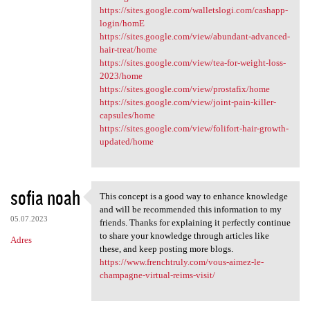
https://sites.google.com/walletslogi.com/cashapp-
login/homE
https://sites.google.com/view/abundant-advanced-
hair-treat/home
https://sites.google.com/view/tea-for-weight-loss-
2023/home
https://sites.google.com/view/prostafix/home
https://sites.google.com/view/joint-pain-killer-
capsules/home
https://sites.google.com/view/folifort-hair-growth-
updated/home
sofia noah
This concept is a good way to enhance knowledge
This concept is a good way to
and will be recommended this information to my
05.07.2023
friends. Thanks for explaining it perfectly continue
to share your knowledge through articles like
Adres
these, and keep posting more blogs.
https://www.frenchtruly.com/vous-aimez-le-
champagne-virtual-reims-visit/