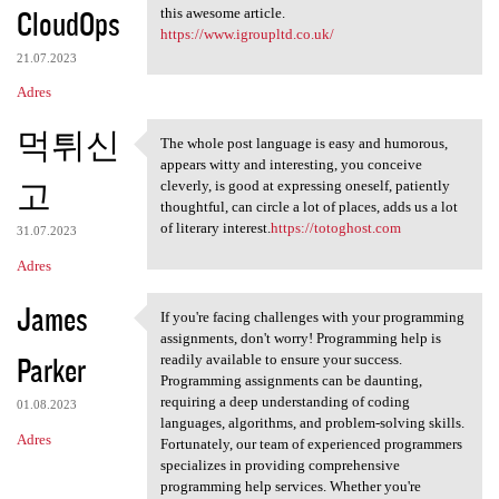
CloudOps
this awesome article.
https://www.igroupltd.co.uk/
21.07.2023
Adres
먹튀신
The whole post language is easy and humorous,
The whole post language is
appears witty and interesting, you conceive
고
cleverly, is good at expressing oneself, patiently
thoughtful, can circle a lot of places, adds us a lot
of literary interest.
https://totoghost.com
31.07.2023
Adres
James
If you're facing challenges with your programming
If you're facing challenges
assignments, don't worry! Programming help is
Parker
readily available to ensure your success.
Programming assignments can be daunting,
requiring a deep understanding of coding
01.08.2023
languages, algorithms, and problem-solving skills.
Adres
Fortunately, our team of experienced programmers
specializes in providing comprehensive
programming help services. Whether you're