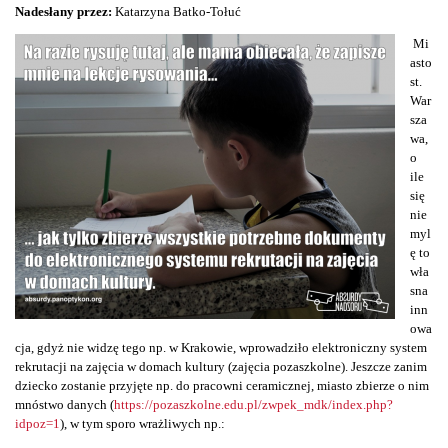
Nadesłany przez:
Katarzyna Batko-Tołuć
Mi
asto
st.
War
sza
wa,
o
ile
się
nie
myl
ę to
wła
sna
inn
owa
cja, gdyż nie widzę tego np. w Krakowie, wprowadziło elektroniczny system
rekrutacji na zajęcia w domach kultury (zajęcia pozaszkolne). Jeszcze zanim
dziecko zostanie przyjęte np. do pracowni ceramicznej, miasto zbierze o nim
mnóstwo danych (
https://pozaszkolne.edu.pl/zwpek_mdk/index.php?
idpoz=1
), w tym sporo wrażliwych np.: