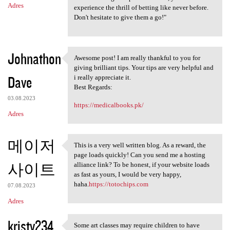
Adres
experience the thrill of betting like never before.
Don't hesitate to give them a go!"
Johnathon
Awesome post! I am really thankful to you for
Awesome post! I am really
giving brilliant tips. Your tips are very helpful and
Dave
i really appreciate it.
Best Regards:
03.08.2023
https://medicalbooks.pk/
Adres
메이저
This is a very well written blog. As a reward, the
This is a very well written
page loads quickly! Can you send me a hosting
사이트
alliance link? To be honest, if your website loads
as fast as yours, I would be very happy,
haha.
https://totochips.com
07.08.2023
Adres
kristy234
Some art classes may require children to have