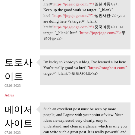
href="
https://jogejoge.com///">
일본야동</a>.
Keep up the good work <a target="_blank"
href="
https://jogejoge.com///">
성인사진</a> you
are doing here <a target="_blank"
href="
https://jogejoge.com///">
중국야동</a>. <a
target="_blank" href="
https://jogejoge.com///">
무
료야동</a>
토토사
I'm lucky to know your blog. I've learned a lot here.
I'm lucky to know your blog.
You're really good.<a href="
https://totoghost.com/"
이트
target="_blank">토토사이트</a>
05.06.2023
Adres
메이저
Such an excellent post must be seen by more
Such an excellent post must
people, and I agree with your point of view. Your
사이트
ideas are expressed very clearly, easy to
understand, and clear at a glance, which is why you
can write such a great post. It is really powerful and
07.06.2023