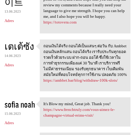
이트
review my comments because I really need your
language to give me strength. I hope you can help
13.06.2023
me, and I also hope you will be happy.
Adres
https://totovera.com
เตเต้ซัง
ถอนเงินได้จริง ถอนได้เป็นเเสนๆ ต่อวัน กับ Ambbet
ถอนเงินได้จริง
ถอนเงินหลักแสน ถอนได้จริง เรารับประกันทุกยอด
14.06.2023
รวดเร็วด้วยระบบ ฝาก-ถอน ออโต้ ซึ่งใช้เวลาใน
การทำธุรกรรมเพียงแค่ 30 วินาที เราบริการฟรี
Adres
ไม่มีค่าธรรมเนียม รองรับทุกธนาคาร เว็บเดิมพัน
สมัยใหม่ที่ตอบโจทย์ทุกการใช้งาน ปลอดภัย 100%
https://ambbet.bar/blog/withdraw-100k-slots/
sofia noah
It's Blow my mind, Great job. Thank you!
It's Blow my mind, Great job
https://www.frenchtruly.com/vous-aimez-le-
15.06.2023
champagne-virtual-reims-visit/
Adres