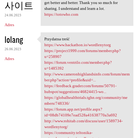
사이트
get better and better. Thank you so much for
sharing. I understand and learn a lot.
https://totowho.com
24.06.2023
Adres
lolang
Przydatna treść
Przydatna treść
https://www.hackathon.io/wordlenytorg
26.06.2023
https://project1999.com/forums/member.php?
u=258907
Adres
https://forum.ventrilo.com/member.php?
u=1485392
http://www.cameronhighlandsinfo.com/forum/mem
ber.php?action=profile&uid=...
https://feedback.grader.com/forums/50791-
hubspot/suggestions/46824415-wo...
https://globalhealthtrials.tghn.org/community/me
mbers/748336/
https://forum.app.net/profile.aspx?
id=08db74109e7ead528a41638770a3a692
http://www.rohitab.com/discuss/user/1589734-
wordlenytorg/
https://community.teltonika-