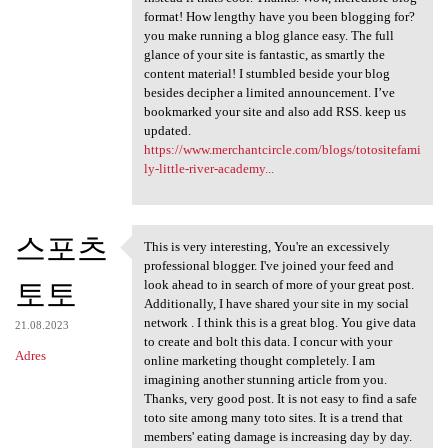
format! How lengthy have you been blogging for?
you make running a blog glance easy. The full
glance of your site is fantastic, as smartly the
content material! I stumbled beside your blog
besides decipher a limited announcement. I’ve
bookmarked your site and also add RSS. keep us
updated.
https://www.merchantcircle.com/blogs/totositefami
ly-little-river-academy...
스포츠
This is very interesting, You're an excessively
This is very interesting, You
professional blogger. I've joined your feed and
토토
look ahead to in search of more of your great post.
Additionally, I have shared your site in my social
network . I think this is a great blog. You give data
21.08.2023
to create and bolt this data. I concur with your
Adres
online marketing thought completely. I am
imagining another stunning article from you.
Thanks, very good post. It is not easy to find a safe
toto site among many toto sites. It is a trend that
members' eating damage is increasing day by day.