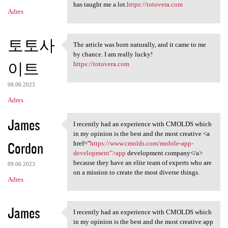
has taught me a lot.
https://totovera.com
Adres
토토사
The article was born naturally, and it came to me
The article was born
by chance. I am really lucky!
이트
https://totovera.com
08.06.2023
Adres
James
I recently had an experience with CMOLDS which
I recently had an experience
in my opinion is the best and the most creative <a
Cordon
href="
https://www.cmolds.com/mobile-app-
development">app
development company</a>
because they have an elite team of experts who are
09.06.2023
on a mission to create the most diverse things.
Adres
James
I recently had an experience with CMOLDS which
I recently had an experience
in my opinion is the best and the most creative app