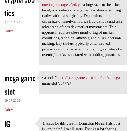
<a href="https:/
moving-averages/">day
trading</a>, on the other
tics
hand, is a trading strategy that involves executing
trades within a single day. Day traders aim to
capitalize on short-term price fluctuations and take
17.07.2023
advantage of intraday market movements. This
Adres
approach requires close monitoring of market
conditions, technical analysis, and quick decision-
making. Day traders typically enter and exit
positions within the same trading day, avoiding the
overnight risks associated with holding positions.
mega game
<a href="
https://megagame-auto.com/"><b>mega
<a href="https://megagame
game slot</b></a>
slot
19.07.2023
Adres
IG
Thanks for this great information blogs. This post
Thanks for this great
is very helpful to all users. Thanks a for sharing