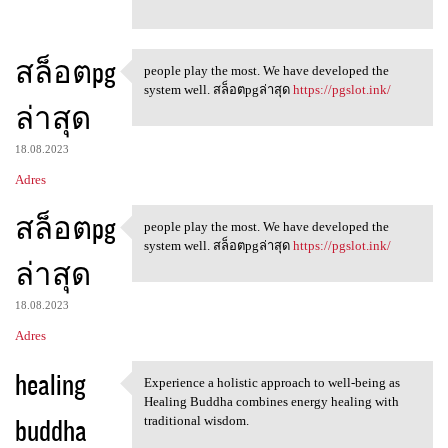
สล็อตpg
people play the most. We have developed the
people play the most. We have
system well. สล็อตpgล่าสุด
https://pgslot.ink/
ล่าสุด
18.08.2023
Adres
สล็อตpg
people play the most. We have developed the
people play the most. We have
system well. สล็อตpgล่าสุด
https://pgslot.ink/
ล่าสุด
18.08.2023
Adres
healing
Experience a holistic approach to well-being as
Experience a holistic
Healing Buddha combines energy healing with
buddha
traditional wisdom.