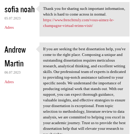
sofia noah
Thank you for sharing such important information,
Thank you for sharing such
which is hard to come across in normal.
05.07.2023
https://www.frenchtruly.com/vous-aimez-le-
champagne-virtual-reims-visit/
Adres
Andrew
If you are seeking the best dissertation help, you've
If you are seeking the best
come to the right place. Composing a unique and
Martin
outstanding dissertation requires meticulous
research, analytical thinking, and excellent writing
skills. Our professional team of experts is dedicated
06.07.2023
to providing top-notch assistance tailored to your
Adres
specific needs. We understand the importance of
producing original work that stands out. With our
support, you can expect thorough guidance,
valuable insights, and effective strategies to ensure
your dissertation is exceptional. From topic
selection to methodology, literature review to data
analysis, we are committed to helping you excel in
your academic journey. Trust us to provide the best
dissertation help that will elevate your research to