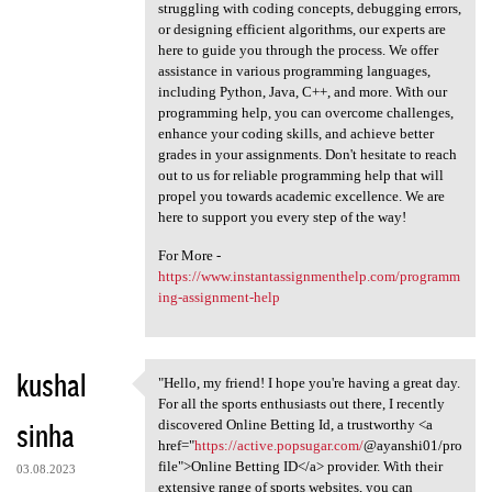
struggling with coding concepts, debugging errors,
or designing efficient algorithms, our experts are
here to guide you through the process. We offer
assistance in various programming languages,
including Python, Java, C++, and more. With our
programming help, you can overcome challenges,
enhance your coding skills, and achieve better
grades in your assignments. Don't hesitate to reach
out to us for reliable programming help that will
propel you towards academic excellence. We are
here to support you every step of the way!
For More -
https://www.instantassignmenthelp.com/programm
ing-assignment-help
kushal
"Hello, my friend! I hope you're having a great day.
"Hello, my friend! I hope you
For all the sports enthusiasts out there, I recently
sinha
discovered Online Betting Id, a trustworthy <a
href="
https://active.popsugar.com/
@ayanshi01/pro
file">Online Betting ID</a> provider. With their
03.08.2023
extensive range of sports websites, you can