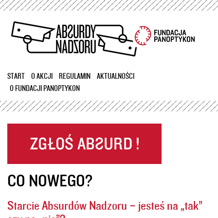
Przejdź
do
treści
START
O AKCJI
REGULAMIN
AKTUALNOŚCI
O FUNDACJI PANOPTYKON
CO NOWEGO?
Starcie Absurdów Nadzoru – jesteś na „tak”