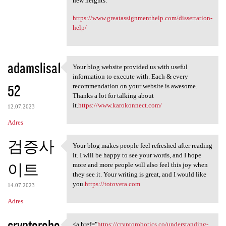
new heights.
https://www.greatassignmenthelp.com/dissertation-
help/
adamslisa1
Your blog website provided us with useful
Your blog website provided us
information to execute with. Each & every
52
recommendation on your website is awesome.
Thanks a lot for talking about
it.
https://www.karokonnect.com/
12.07.2023
Adres
검증사
Your blog makes people feel refreshed after reading
Your blog makes people feel
it. I will be happy to see your words, and I hope
이트
more and more people will also feel this joy when
they see it. Your writing is great, and I would like
you.
https://totovera.com
14.07.2023
Adres
cryptorobo
<a href="
https://cryptorobotics.co/understanding-