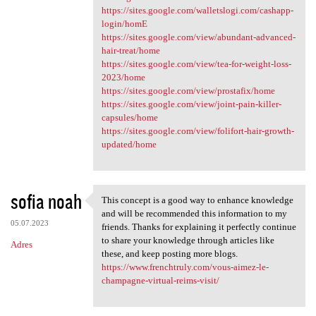
https://sites.google.com/walletslogi.com/cashapp-
login/homE
https://sites.google.com/view/abundant-advanced-
hair-treat/home
https://sites.google.com/view/tea-for-weight-loss-
2023/home
https://sites.google.com/view/prostafix/home
https://sites.google.com/view/joint-pain-killer-
capsules/home
https://sites.google.com/view/folifort-hair-growth-
updated/home
sofia noah
This concept is a good way to enhance knowledge
This concept is a good way to
and will be recommended this information to my
05.07.2023
friends. Thanks for explaining it perfectly continue
to share your knowledge through articles like
Adres
these, and keep posting more blogs.
https://www.frenchtruly.com/vous-aimez-le-
champagne-virtual-reims-visit/