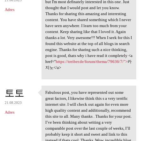
but I'm most definately interested in this one. Just
thought that I would post and let you know.
Adres
Thanks for sharing this amazing and interesting
content. You have shared something which I never
have seen anywhere. I learn too much from your
content. Keep sharing like that I loved it. Again
thanks a lot. Very awesome!!! When I seek for this I
found this website at the top of all blogs in search
engine. Thanks for sharing such a nice thinking,
post is good, thats why i have read it completely <a
href="
https://treiber.de/forum/thema/79636/7/">
카
지노</a>
토토
Fabulous post, you have represented out some
Fabulous post, you have
great factors, I likewise think this s a very terrific
21.08.2023
internet site. I will check out again for even more
high quality content and additionally, recommend
Adres
this site to all. Many thanks . Thanks for your post.
I’ve been thinking about writing a very
comparable post over the last couple of weeks, I’ll
probably keep it short and sweet and link to this
instead if thats cool. Thanks. Wow, incredible blog