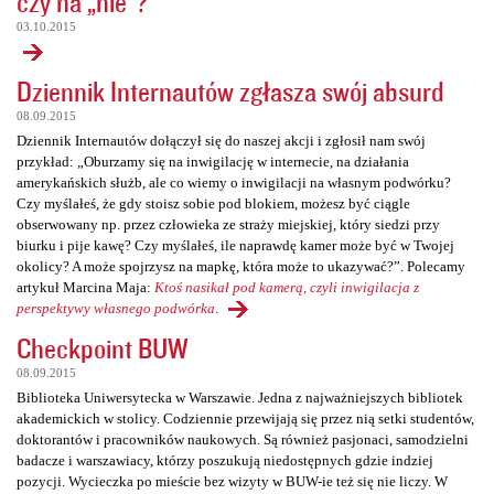
czy na „nie”?
03.10.2015
Dziennik Internautów zgłasza swój absurd
08.09.2015
Dziennik Internautów dołączył się do naszej akcji i zgłosił nam swój
przykład: „Oburzamy się na inwigilację w internecie, na działania
amerykańskich służb, ale co wiemy o inwigilacji na własnym podwórku?
Czy myślałeś, że gdy stoisz sobie pod blokiem, możesz być ciągle
obserwowany np. przez człowieka ze straży miejskiej, który siedzi przy
biurku i pije kawę? Czy myślałeś, ile naprawdę kamer może być w Twojej
okolicy? A może spojrzysz na mapkę, która może to ukazywać?”. Polecamy
artykuł Marcina Maja:
Ktoś nasikał pod kamerą, czyli inwigilacja z
perspektywy własnego podwórka
.
Checkpoint BUW
08.09.2015
Biblioteka Uniwersytecka w Warszawie. Jedna z najważniejszych bibliotek
akademickich w stolicy. Codziennie przewijają się przez nią setki studentów,
doktorantów i pracowników naukowych. Są również pasjonaci, samodzielni
badacze i warszawiacy, którzy poszukują niedostępnych gdzie indziej
pozycji. Wycieczka po mieście bez wizyty w BUW-ie też się nie liczy. W