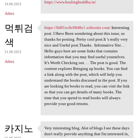
https://www.healingbuddha.in/
19.08.2023
Adres
먹튀검
https://6d01ec0c0648e1.wifeosite.com/
Interesting
https://6d01ec0c0648e1
post. I Have Been wondering about this issue, so
색
thanks for posting. Pretty cool post.It 's really very
nice and Useful post.Thanks . Informative Site…
Hello guys here are some links that contains
21.08.2023
information that you may find useful yourselves.
Adres
It’s Worth Checking out…. The post is good. The
content explores Bringing up books. You can find
a link along with the post, which will help you
understand the books discussed in the post. If you
are looking for books to read, you can visit the link
so that you can get details of many books. The
time that you spend to read books will always
provide your good returns.
카지노
Very interesting blog. Alot of blogs I see these days
Very interesting blog. Alot
don't really provide anything that I'm interested in,
21.08.2023