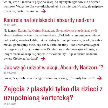
wolnej chwili można tu pójść na kawę, do słynnych ogrodów lub obejrzeć
wystawę. Wszystko dla wszystkich, od ręki i na miejscu. No tak, ale najpierw
trzeba się dostać do środka.
Kontrole na lotniskach i absurdy nadzoru
01.09.2015
Na łamach
Dziennika Opinii, Katarzyna Szymielewicz przedstawia swój
absurd nadzoru – kontrole na lotniskach
: „Dokładnie ten sam przedmiot –
ładowarka, kawałek kabla, but na podwyższonej podeszwie, pasek, kawałek
metalu gdzieś przy ciele, czy coś w kształcie tuby – raz uruchamia sygnał
ostrzegawczy i oznacza stracone 15 minut na dodatkowe sprawdzenie, a
innym razem okazuje się zupełnie niewidzialny”. A jaki absurd nadzoru
uwiera Ciebie najbardziej?
Jak wziąć udział w akcji „Absurdy Nadzoru"?
25.08.2015
Poznaj 5 sposobów na zaangażowanie się w akcję „Absurdy Nadzoru".
Zajęcia z plastyki tylko dla dzieci z
uzupełnioną kartoteką?
11.09.2015