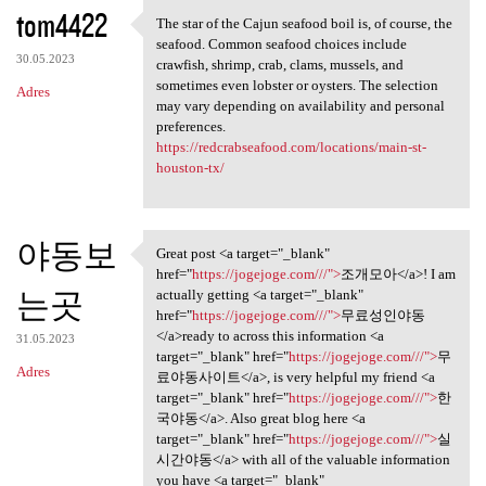
K
tom4422
The star of the Cajun seafood boil is, of course, the
The star of the Cajun seafood
o
seafood. Common seafood choices include
30.05.2023
m
crawfish, shrimp, crab, clams, mussels, and
sometimes even lobster or oysters. The selection
Adres
e
may vary depending on availability and personal
n
preferences.
https://redcrabseafood.com/locations/main-st-
t
houston-tx/
a
r
야동보
z
Great post <a target="_blank"
Great post <a target="_blank"
href="
https://jogejoge.com///">
조개모아</a>! I am
e
는곳
actually getting <a target="_blank"
href="
https://jogejoge.com///">
무료성인야동
</a>ready to across this information <a
31.05.2023
target="_blank" href="
https://jogejoge.com///">
무
Adres
료야동사이트</a>, is very helpful my friend <a
target="_blank" href="
https://jogejoge.com///">
한
국야동</a>. Also great blog here <a
target="_blank" href="
https://jogejoge.com///">
실
시간야동</a> with all of the valuable information
you have <a target="_blank"