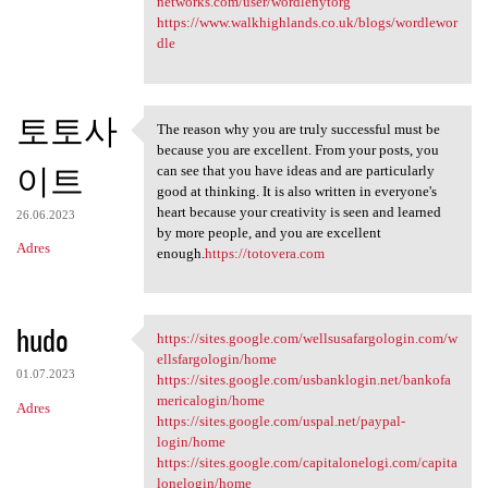
networks.com/user/wordlenytorg
https://www.walkhighlands.co.uk/blogs/wordlewor
dle
토토사
The reason why you are truly successful must be
The reason why you are truly
because you are excellent. From your posts, you
이트
can see that you have ideas and are particularly
good at thinking. It is also written in everyone's
heart because your creativity is seen and learned
26.06.2023
by more people, and you are excellent
Adres
enough.
https://totovera.com
hudo
https://sites.google.com/wellsusafargologin.com/w
https://sites.google.com
ellsfargologin/home
01.07.2023
https://sites.google.com/usbanklogin.net/bankofa
mericalogin/home
Adres
https://sites.google.com/uspal.net/paypal-
login/home
https://sites.google.com/capitalonelogi.com/capita
lonelogin/home