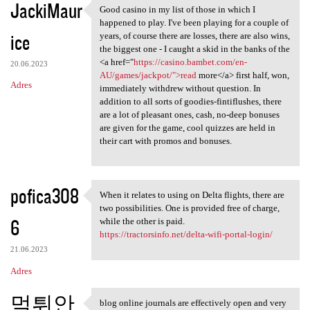
JackiMaur
Good casino in my list of those in which I
Good casino in my list of
happened to play. I've been playing for a couple of
ice
years, of course there are losses, there are also wins,
the biggest one - I caught a skid in the banks of the
<a href="
https://casino.bambet.com/en-
20.06.2023
AU/games/jackpot/">read
more</a> first half, won,
Adres
immediately withdrew without question. In
addition to all sorts of goodies-fintiflushes, there
are a lot of pleasant ones, cash, no-deep bonuses
are given for the game, cool quizzes are held in
their cart with promos and bonuses.
pofica308
When it relates to using on Delta flights, there are
When it relates to using on
two possibilities. One is provided free of charge,
6
while the other is paid.
https://tractorsinfo.net/delta-wifi-portal-login/
21.06.2023
Adres
먹튀안
blog online journals are effectively open and very