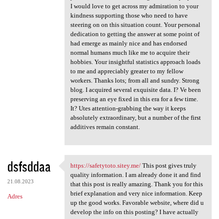
I would love to get across my admiration to your
kindness supporting those who need to have
steering on on this situation count. Your personal
dedication to getting the answer at some point of
had emerge as mainly nice and has endorsed
normal humans much like me to acquire their
hobbies. Your insightful statistics approach loads
to me and appreciably greater to my fellow
workers. Thanks lots; from all and sundry. Strong
blog. I acquired several exquisite data. I? Ve been
preserving an eye fixed in this era for a few time.
It? Utes attention-grabbing the way it keeps
absolutely extraordinary, but a number of the first
additives remain constant.
dsfsddaa
https://safetytoto.sitey.me/
This post gives truly
https://safetytoto.sitey.me/
quality information. I am already done it and find
21.08.2023
that this post is really amazing. Thank you for this
brief explanation and very nice information. Keep
Adres
up the good works. Favorable website, where did u
develop the info on this posting? I have actually