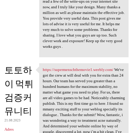
read a few of the write-ups on your internet site
now, and I truly like your design. Many thanks a
million as well as please maintain the effective job.
You provide very useful data. This post gives me
lots of advise it is very useful for me. It helps me
very much to solve some problems. Thanks for
sharing. I love what you guys are up too. Such
clever work and exposure! Keep up the very good
works guys .
토토하
https://supermenschthemovie1.weebly.com/
We've
https://supermenschthemovie1
got the crew at will deal with you for extra than 24
이 먹튀
hours. Our team has served you greater than a
hundred humans for the maximum stability, no
matter what game you need to play. For us, there
검증커
are all video games to be had. Noticeably charming
publish. This is my first time go to here. I found so
뮤니티
mmany exciting stuff to your weblog specially its
dialogue.. Thanks for the submit! Wow, fantastic, i
was wondering a way to treatment acne naturally.
21.08.2023
And determined your website online by way of
Adres
google, discovered a lot, now i’m a bit clean. I’ve