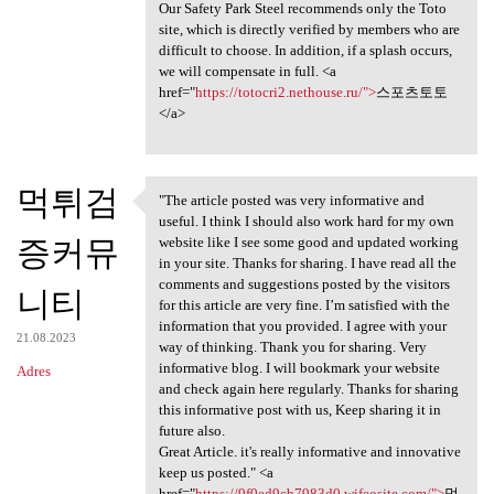
Our Safety Park Steel recommends only the Toto
site, which is directly verified by members who are
difficult to choose. In addition, if a splash occurs,
we will compensate in full. <a
href="
https://totocri2.nethouse.ru/">
스포츠토토
</a>
먹튀검
"The article posted was very informative and
"The article posted was very
useful. I think I should also work hard for my own
증커뮤
website like I see some good and updated working
in your site. Thanks for sharing. I have read all the
comments and suggestions posted by the visitors
니티
for this article are very fine. I’m satisfied with the
information that you provided. I agree with your
21.08.2023
way of thinking. Thank you for sharing. Very
informative blog. I will bookmark your website
Adres
and check again here regularly. Thanks for sharing
this informative post with us, Keep sharing it in
future also.
Great Article. it's really informative and innovative
keep us posted." <a
href="
https://9f0ed9cb7983d0.wifeosite.com/">
먹