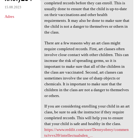
Some art classes may require
completed records before they can enroll. This is
15.08.2023
usually done to ensure that the child is up-to-date
on their vaccinations and other health
Adres
requirements. It may also be done to make sure that
the child is not a danger to themselves or others in
the class.
There are a few reasons why an art class might
require completed records. First, art classes often
involve close contact with other children. This can
increase the risk of spreading germs, so it is
important to make sure that all of the children in
the class are vaccinated. Second, art classes can
sometimes involve the use of sharp objects or
chemicals. It is important to make sure that the
children in the class are not a danger to themselves
or others.
If you are considering enrolling your child in an art
class, be sure to ask the instructor if they require
completed records. This will help you to ensure
that your child is safe and healthy in the class.
https://www.reddit.com/user/Dennyobroy/commen
ts/tvvs39/intellectualsden_...