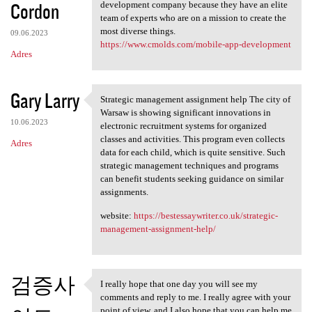
Cordon
development company because they have an elite
team of experts who are on a mission to create the
most diverse things.
09.06.2023
https://www.cmolds.com/mobile-app-development
Adres
Gary Larry
Strategic management assignment help The city of
Strategic management
Warsaw is showing significant innovations in
10.06.2023
electronic recruitment systems for organized
classes and activities. This program even collects
Adres
data for each child, which is quite sensitive. Such
strategic management techniques and programs
can benefit students seeking guidance on similar
assignments.
website:
https://bestessaywriter.co.uk/strategic-
management-assignment-help/
검증사
I really hope that one day you will see my
I really hope that one day
comments and reply to me. I really agree with your
point of view, and I also hope that you can help me