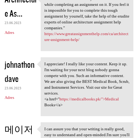
“Architecture involves many
while completing an assignment on it. If you feel it
e As...
is impossible for you to complete this tough
assignment by yourself, take the help of the erudite
experts of online architecture assignment help
23.06.2023
companies.”
Adres
https://www.greatassignmenthelp.com/ca/architect
ure-assignment-help/
johnathon
I appreciate! I really like your content. Keep it up.
I appreciate! I really like
I'm waiting for your next blog nobody gonna
dave
compete with you. Such an informative content.
We are also giving the BEST Medical Book, Scrub,
and Instrument Services. Visit our site for Great
23.06.2023
services.
Adres
<a href="
https://medicalbooks.pk/">Medical
Books</a>
메이저
I can assure you that your writing is really good,
I can assure you that your
easy to understand and open-minded.I'm sure you'll