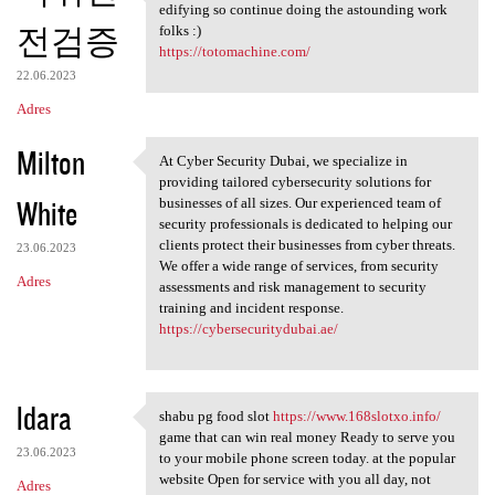
blog online journals are
edifying so continue doing the astounding work
전검증
folks :)
https://totomachine.com/
22.06.2023
Adres
Milton
At Cyber Security Dubai, we specialize in
At Cyber Security Dubai, we
providing tailored cybersecurity solutions for
White
businesses of all sizes. Our experienced team of
security professionals is dedicated to helping our
clients protect their businesses from cyber threats.
23.06.2023
We offer a wide range of services, from security
Adres
assessments and risk management to security
training and incident response.
https://cybersecuritydubai.ae/
ldara
shabu pg food slot
https://www.168slotxo.info/
shabu pg food slot https:/
game that can win real money Ready to serve you
23.06.2023
to your mobile phone screen today. at the popular
website Open for service with you all day, not
Adres