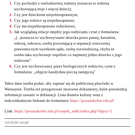
Czy pochodzi z wielodzietnej rodziny (oznacza to rodzinę
wychowującą troje i więcej dzieci);
Czy jest dzieckiem niepełnosprawnym;
Czy jego rodzice są niepełnosprawni;
Czy ma niepełnosprawne rodzeństwo;
Jak wyglądają relacje między jego rodzicami, cytat z formularza:
„(...)oznacza to wychowywanie dziecka przez pannę, kawalera,
wdowę, wdowca, osobę pozostającą w separacji orzeczonej
prawomocnym wyrokiem sądu, osobę rozwiedzioną, chyba że
osoba taka wychowuje wspólnie co najmniej jedno dziecko z jego
rodzicem”.
Czy jest wychowywany przez biologicznych rodziców, cytat z
formularza: „objęcie kandydata pieczą zastępczą”.
Takie dane trzeba podać, aby zapisać się do publicznej placówki w
Warszawie. Trzeba też przygotować stosowne dokumenty, które potwierdzą
informacje zawarte w deklaracji. Lista domów kultury wraz z
indywidualnymi linkami do formularzy
https://pozaszkolne.edu.pl/
Link:
https://pozaszkolne.edu.pl/zwpek_mdk/index.php?idpoz=1
wścibski urząd