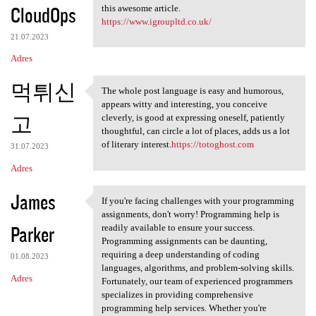
CloudOps
this awesome article.
https://www.igroupltd.co.uk/
21.07.2023
Adres
먹튀신
The whole post language is easy and humorous,
The whole post language is
appears witty and interesting, you conceive
고
cleverly, is good at expressing oneself, patiently
thoughtful, can circle a lot of places, adds us a lot
of literary interest.
https://totoghost.com
31.07.2023
Adres
James
If you're facing challenges with your programming
If you're facing challenges
assignments, don't worry! Programming help is
Parker
readily available to ensure your success.
Programming assignments can be daunting,
requiring a deep understanding of coding
01.08.2023
languages, algorithms, and problem-solving skills.
Adres
Fortunately, our team of experienced programmers
specializes in providing comprehensive
programming help services. Whether you're