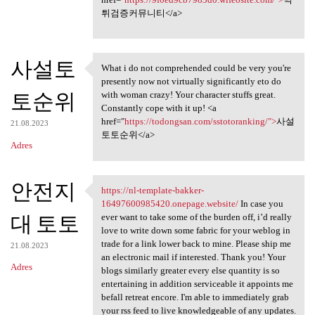
튀검증커뮤니티</a>
사설토
What i do not comprehended could be very you're
What i do not comprehended
presently now not virtually significantly eto do
토순위
with woman crazy! Your character stuffs great.
Constantly cope with it up! <a
href="
https://todongsan.com/sstotoranking/">
사설
21.08.2023
토토순위</a>
Adres
안전지
https://nl-template-bakker-
https://nl-template-bakker
16497600985420.onepage.website/
In case you
대 토토
ever want to take some of the burden off, i’d really
love to write down some fabric for your weblog in
trade for a link lower back to mine. Please ship me
21.08.2023
an electronic mail if interested. Thank you! Your
Adres
blogs similarly greater every else quantity is so
entertaining in addition serviceable it appoints me
befall retreat encore. I'm able to immediately grab
your rss feed to live knowledgeable of any updates.