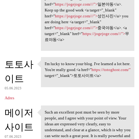
href="
https://jogejoge.com///">
일본야동</a>.
Keep up the good work <a target="_blank"
href="
https://jogejoge.com///">
성인사진</a> you
are doing here <a target="_blank"
href="
https://jogejoge.com///">
중국야동</a>. <a
target="_blank" href="
https://jogejoge.com///">
무
료야동</a>
토토사
I'm lucky to know your blog. I've learned a lot here.
I'm lucky to know your blog.
You're really good.<a href="
https://totoghost.com/"
이트
target="_blank">토토사이트</a>
05.06.2023
Adres
메이저
Such an excellent post must be seen by more
Such an excellent post must
people, and I agree with your point of view. Your
사이트
ideas are expressed very clearly, easy to
understand, and clear at a glance, which is why you
can write such a great post. It is really powerful and
07.06.2023