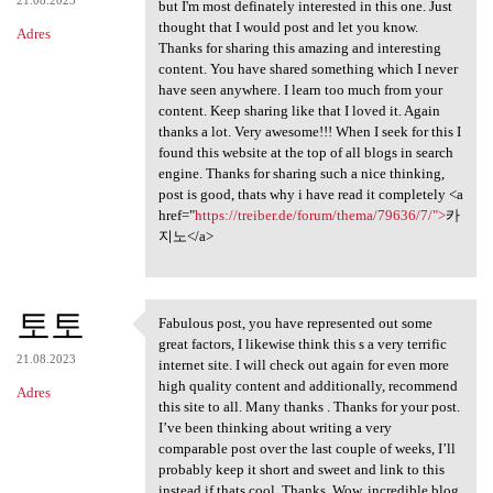
but I'm most definately interested in this one. Just
thought that I would post and let you know.
Adres
Thanks for sharing this amazing and interesting
content. You have shared something which I never
have seen anywhere. I learn too much from your
content. Keep sharing like that I loved it. Again
thanks a lot. Very awesome!!! When I seek for this I
found this website at the top of all blogs in search
engine. Thanks for sharing such a nice thinking,
post is good, thats why i have read it completely <a
href="
https://treiber.de/forum/thema/79636/7/">
카
지노</a>
토토
Fabulous post, you have represented out some
Fabulous post, you have
great factors, I likewise think this s a very terrific
21.08.2023
internet site. I will check out again for even more
high quality content and additionally, recommend
Adres
this site to all. Many thanks . Thanks for your post.
I’ve been thinking about writing a very
comparable post over the last couple of weeks, I’ll
probably keep it short and sweet and link to this
instead if thats cool. Thanks. Wow, incredible blog