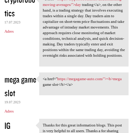
<a href="https:/
moving-averages/">day
trading</a>, on the other
tics
hand, is a trading strategy that involves executing
trades within a single day. Day traders aim to
capitalize on short-term price fluctuations and take
17.07.2023
advantage of intraday market movements. This
Adres
approach requires close monitoring of market
conditions, technical analysis, and quick decision-
making. Day traders typically enter and exit
positions within the same trading day, avoiding the
overnight risks associated with holding positions.
mega game
<a href="
https://megagame-auto.com/"><b>mega
<a href="https://megagame
game slot</b></a>
slot
19.07.2023
Adres
IG
Thanks for this great information blogs. This post
Thanks for this great
is very helpful to all users. Thanks a for sharing