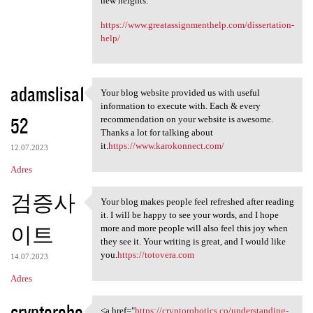
new heights.
https://www.greatassignmenthelp.com/dissertation-
help/
adamslisa1
Your blog website provided us with useful
Your blog website provided us
information to execute with. Each & every
52
recommendation on your website is awesome.
Thanks a lot for talking about
it.
https://www.karokonnect.com/
12.07.2023
Adres
검증사
Your blog makes people feel refreshed after reading
Your blog makes people feel
it. I will be happy to see your words, and I hope
이트
more and more people will also feel this joy when
they see it. Your writing is great, and I would like
you.
https://totovera.com
14.07.2023
Adres
cryptorobo
<a href="
https://cryptorobotics.co/understanding-