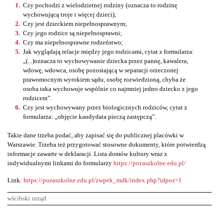
Czy pochodzi z wielodzietnej rodziny (oznacza to rodzinę
wychowującą troje i więcej dzieci);
Czy jest dzieckiem niepełnosprawnym;
Czy jego rodzice są niepełnosprawni;
Czy ma niepełnosprawne rodzeństwo;
Jak wyglądają relacje między jego rodzicami, cytat z formularza:
„(...)oznacza to wychowywanie dziecka przez pannę, kawalera,
wdowę, wdowca, osobę pozostającą w separacji orzeczonej
prawomocnym wyrokiem sądu, osobę rozwiedzioną, chyba że
osoba taka wychowuje wspólnie co najmniej jedno dziecko z jego
rodzicem”.
Czy jest wychowywany przez biologicznych rodziców, cytat z
formularza: „objęcie kandydata pieczą zastępczą”.
Takie dane trzeba podać, aby zapisać się do publicznej placówki w
Warszawie. Trzeba też przygotować stosowne dokumenty, które potwierdzą
informacje zawarte w deklaracji. Lista domów kultury wraz z
indywidualnymi linkami do formularzy
https://pozaszkolne.edu.pl/
Link:
https://pozaszkolne.edu.pl/zwpek_mdk/index.php?idpoz=1
wścibski urząd