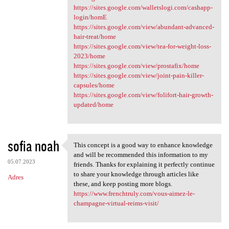
https://sites.google.com/walletslogi.com/cashapp-
login/homE
https://sites.google.com/view/abundant-advanced-
hair-treat/home
https://sites.google.com/view/tea-for-weight-loss-
2023/home
https://sites.google.com/view/prostafix/home
https://sites.google.com/view/joint-pain-killer-
capsules/home
https://sites.google.com/view/folifort-hair-growth-
updated/home
sofia noah
This concept is a good way to enhance knowledge
This concept is a good way to
and will be recommended this information to my
05.07.2023
friends. Thanks for explaining it perfectly continue
to share your knowledge through articles like
Adres
these, and keep posting more blogs.
https://www.frenchtruly.com/vous-aimez-le-
champagne-virtual-reims-visit/