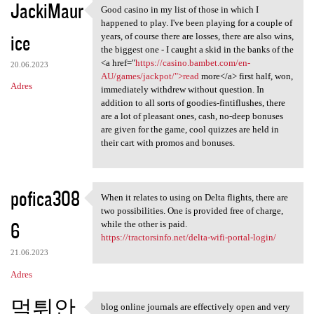
JackiMaur
Good casino in my list of those in which I
Good casino in my list of
happened to play. I've been playing for a couple of
ice
years, of course there are losses, there are also wins,
the biggest one - I caught a skid in the banks of the
<a href="
https://casino.bambet.com/en-
20.06.2023
AU/games/jackpot/">read
more</a> first half, won,
Adres
immediately withdrew without question. In
addition to all sorts of goodies-fintiflushes, there
are a lot of pleasant ones, cash, no-deep bonuses
are given for the game, cool quizzes are held in
their cart with promos and bonuses.
pofica308
When it relates to using on Delta flights, there are
When it relates to using on
two possibilities. One is provided free of charge,
6
while the other is paid.
https://tractorsinfo.net/delta-wifi-portal-login/
21.06.2023
Adres
먹튀안
blog online journals are effectively open and very