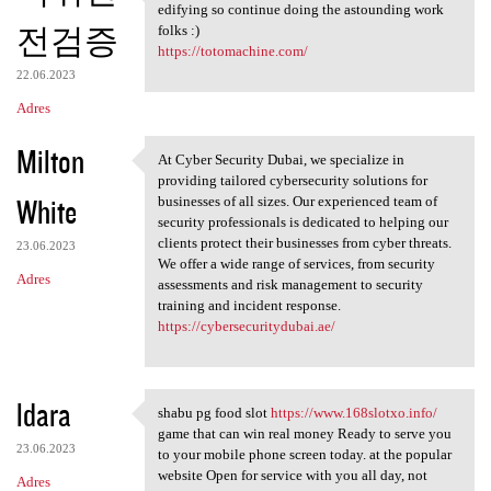
blog online journals are
edifying so continue doing the astounding work
전검증
folks :)
https://totomachine.com/
22.06.2023
Adres
Milton
At Cyber Security Dubai, we specialize in
At Cyber Security Dubai, we
providing tailored cybersecurity solutions for
White
businesses of all sizes. Our experienced team of
security professionals is dedicated to helping our
clients protect their businesses from cyber threats.
23.06.2023
We offer a wide range of services, from security
Adres
assessments and risk management to security
training and incident response.
https://cybersecuritydubai.ae/
ldara
shabu pg food slot
https://www.168slotxo.info/
shabu pg food slot https:/
game that can win real money Ready to serve you
23.06.2023
to your mobile phone screen today. at the popular
website Open for service with you all day, not
Adres