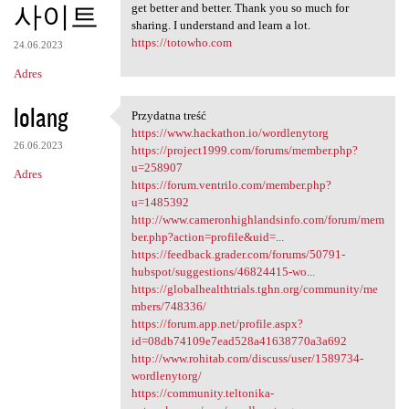
사이트
get better and better. Thank you so much for
sharing. I understand and learn a lot.
https://totowho.com
24.06.2023
Adres
lolang
Przydatna treść
Przydatna treść
https://www.hackathon.io/wordlenytorg
26.06.2023
https://project1999.com/forums/member.php?
u=258907
Adres
https://forum.ventrilo.com/member.php?
u=1485392
http://www.cameronhighlandsinfo.com/forum/mem
ber.php?action=profile&uid=...
https://feedback.grader.com/forums/50791-
hubspot/suggestions/46824415-wo...
https://globalhealthtrials.tghn.org/community/me
mbers/748336/
https://forum.app.net/profile.aspx?
id=08db74109e7ead528a41638770a3a692
http://www.rohitab.com/discuss/user/1589734-
wordlenytorg/
https://community.teltonika-