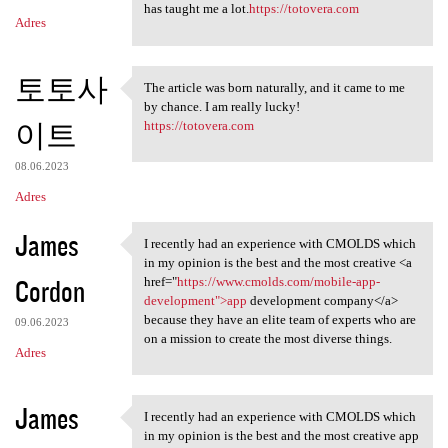
has taught me a lot.
https://totovera.com
Adres
토토사
The article was born naturally, and it came to me
The article was born
by chance. I am really lucky!
이트
https://totovera.com
08.06.2023
Adres
James
I recently had an experience with CMOLDS which
I recently had an experience
in my opinion is the best and the most creative <a
Cordon
href="
https://www.cmolds.com/mobile-app-
development">app
development company</a>
because they have an elite team of experts who are
09.06.2023
on a mission to create the most diverse things.
Adres
James
I recently had an experience with CMOLDS which
I recently had an experience
in my opinion is the best and the most creative app