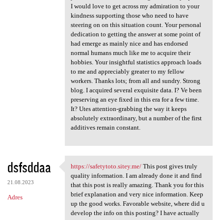
I would love to get across my admiration to your
kindness supporting those who need to have
steering on on this situation count. Your personal
dedication to getting the answer at some point of
had emerge as mainly nice and has endorsed
normal humans much like me to acquire their
hobbies. Your insightful statistics approach loads
to me and appreciably greater to my fellow
workers. Thanks lots; from all and sundry. Strong
blog. I acquired several exquisite data. I? Ve been
preserving an eye fixed in this era for a few time.
It? Utes attention-grabbing the way it keeps
absolutely extraordinary, but a number of the first
additives remain constant.
dsfsddaa
https://safetytoto.sitey.me/
This post gives truly
https://safetytoto.sitey.me/
quality information. I am already done it and find
21.08.2023
that this post is really amazing. Thank you for this
brief explanation and very nice information. Keep
Adres
up the good works. Favorable website, where did u
develop the info on this posting? I have actually