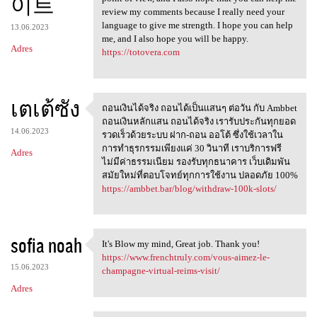
이트
review my comments because I really need your
language to give me strength. I hope you can help
13.06.2023
me, and I also hope you will be happy.
Adres
https://totovera.com
เตเต้ซัง
ถอนเงินได้จริง ถอนได้เป็นเเสนๆ ต่อวัน กับ Ambbet
ถอนเงินได้จริง
ถอนเงินหลักแสน ถอนได้จริง เรารับประกันทุกยอด
14.06.2023
รวดเร็วด้วยระบบ ฝาก-ถอน ออโต้ ซึ่งใช้เวลาใน
การทำธุรกรรมเพียงแค่ 30 วินาที เราบริการฟรี
Adres
ไม่มีค่าธรรมเนียม รองรับทุกธนาคาร เว็บเดิมพัน
สมัยใหม่ที่ตอบโจทย์ทุกการใช้งาน ปลอดภัย 100%
https://ambbet.bar/blog/withdraw-100k-slots/
sofia noah
It's Blow my mind, Great job. Thank you!
It's Blow my mind, Great job
https://www.frenchtruly.com/vous-aimez-le-
15.06.2023
champagne-virtual-reims-visit/
Adres