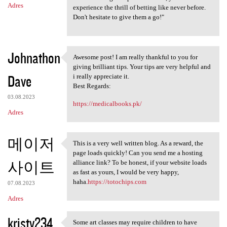
Adres
experience the thrill of betting like never before.
Don't hesitate to give them a go!"
Johnathon
Awesome post! I am really thankful to you for
Awesome post! I am really
giving brilliant tips. Your tips are very helpful and
Dave
i really appreciate it.
Best Regards:
03.08.2023
https://medicalbooks.pk/
Adres
메이저
This is a very well written blog. As a reward, the
This is a very well written
page loads quickly! Can you send me a hosting
사이트
alliance link? To be honest, if your website loads
as fast as yours, I would be very happy,
haha.
https://totochips.com
07.08.2023
Adres
kristy234
Some art classes may require children to have