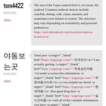
K
tom4422
The star of the Cajun seafood boil is, of course, the
The star of the Cajun seafood
o
seafood. Common seafood choices include
30.05.2023
m
crawfish, shrimp, crab, clams, mussels, and
sometimes even lobster or oysters. The selection
Adres
e
may vary depending on availability and personal
n
preferences.
https://redcrabseafood.com/locations/main-st-
t
houston-tx/
a
r
야동보
z
Great post <a target="_blank"
Great post <a target="_blank"
href="
https://jogejoge.com///">
조개모아</a>! I am
e
는곳
actually getting <a target="_blank"
href="
https://jogejoge.com///">
무료성인야동
</a>ready to across this information <a
31.05.2023
target="_blank" href="
https://jogejoge.com///">
무
Adres
료야동사이트</a>, is very helpful my friend <a
target="_blank" href="
https://jogejoge.com///">
한
국야동</a>. Also great blog here <a
target="_blank" href="
https://jogejoge.com///">
실
시간야동</a> with all of the valuable information
you have <a target="_blank"