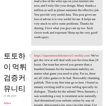
read a few of the write-ups on your internet site
now, and I truly like your design. Many thanks a
million as well as please maintain the effective job.
You provide very useful data. This post gives me
lots of advise it is very useful for me. It helps me
very much to solve some problems. Thanks for
sharing. I love what you guys are up too. Such
clever work and exposure! Keep up the very good
works guys .
토토하
https://supermenschthemovie1.weebly.com/
We've
https://supermenschthemovie1
got the crew at will deal with you for extra than 24
이 먹튀
hours. Our team has served you greater than a
hundred humans for the maximum stability, no
matter what game you need to play. For us, there
검증커
are all video games to be had. Noticeably charming
publish. This is my first time go to here. I found so
뮤니티
mmany exciting stuff to your weblog specially its
dialogue.. Thanks for the submit! Wow, fantastic, i
was wondering a way to treatment acne naturally.
21.08.2023
And determined your website online by way of
Adres
google, discovered a lot, now i’m a bit clean. I’ve