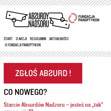
Przejdź
do
treści
START
O AKCJI
REGULAMIN
AKTUALNOŚCI
O FUNDACJI PANOPTYKON
CO NOWEGO?
Starcie Absurdów Nadzoru – jesteś na „tak”