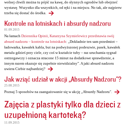
wolnej chwili można tu pójść na kawę, do słynnych ogrodów lub obejrzeć
wystawę. Wszystko dla wszystkich, od ręki i na miejscu. No tak, ale najpierw
trzeba się dostać do środka.
Kontrole na lotniskach i absurdy nadzoru
01.09.2015
Na łamach
Dziennika Opinii, Katarzyna Szymielewicz przedstawia swój
absurd nadzoru – kontrole na lotniskach
: „Dokładnie ten sam przedmiot –
ładowarka, kawałek kabla, but na podwyższonej podeszwie, pasek, kawałek
metalu gdzieś przy ciele, czy coś w kształcie tuby – raz uruchamia sygnał
ostrzegawczy i oznacza stracone 15 minut na dodatkowe sprawdzenie, a
innym razem okazuje się zupełnie niewidzialny”. A jaki absurd nadzoru
uwiera Ciebie najbardziej?
Jak wziąć udział w akcji „Absurdy Nadzoru"?
25.08.2015
Poznaj 5 sposobów na zaangażowanie się w akcję „Absurdy Nadzoru".
Zajęcia z plastyki tylko dla dzieci z
uzupełnioną kartoteką?
11.09.2015