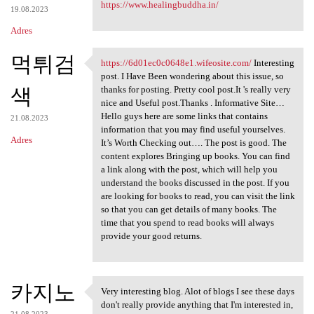
https://www.healingbuddha.in/
19.08.2023
Adres
먹튀검
https://6d01ec0c0648e1.wifeosite.com/
Interesting
https://6d01ec0c0648e1
post. I Have Been wondering about this issue, so
색
thanks for posting. Pretty cool post.It 's really very
nice and Useful post.Thanks . Informative Site…
Hello guys here are some links that contains
21.08.2023
information that you may find useful yourselves.
Adres
It’s Worth Checking out…. The post is good. The
content explores Bringing up books. You can find
a link along with the post, which will help you
understand the books discussed in the post. If you
are looking for books to read, you can visit the link
so that you can get details of many books. The
time that you spend to read books will always
provide your good returns.
카지노
Very interesting blog. Alot of blogs I see these days
Very interesting blog. Alot
don't really provide anything that I'm interested in,
21.08.2023