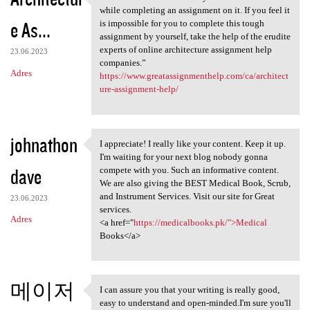
“Architecture involves many
while completing an assignment on it. If you feel it
e As...
is impossible for you to complete this tough
assignment by yourself, take the help of the erudite
experts of online architecture assignment help
23.06.2023
companies.”
Adres
https://www.greatassignmenthelp.com/ca/architect
ure-assignment-help/
johnathon
I appreciate! I really like your content. Keep it up.
I appreciate! I really like
I'm waiting for your next blog nobody gonna
dave
compete with you. Such an informative content.
We are also giving the BEST Medical Book, Scrub,
and Instrument Services. Visit our site for Great
23.06.2023
services.
Adres
<a href="
https://medicalbooks.pk/">Medical
Books</a>
메이저
I can assure you that your writing is really good,
I can assure you that your
easy to understand and open-minded.I'm sure you'll