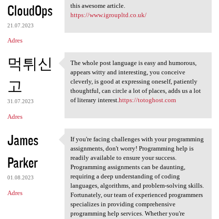
CloudOps
this awesome article.
https://www.igroupltd.co.uk/
21.07.2023
Adres
먹튀신
The whole post language is easy and humorous,
The whole post language is
appears witty and interesting, you conceive
고
cleverly, is good at expressing oneself, patiently
thoughtful, can circle a lot of places, adds us a lot
of literary interest.
https://totoghost.com
31.07.2023
Adres
James
If you're facing challenges with your programming
If you're facing challenges
assignments, don't worry! Programming help is
Parker
readily available to ensure your success.
Programming assignments can be daunting,
requiring a deep understanding of coding
01.08.2023
languages, algorithms, and problem-solving skills.
Adres
Fortunately, our team of experienced programmers
specializes in providing comprehensive
programming help services. Whether you're