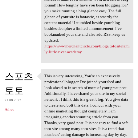
format! How lengthy have you been blogging for?
you make running a blog glance easy. The full
glance of your site is fantastic, as smartly the
content material! I stumbled beside your blog
besides decipher a limited announcement. I’ve
bookmarked your site and also add RSS. keep us
updated.
https://www.merchantcircle.com/blogs/totositefami
ly-little-river-academy...
스포츠
This is very interesting, You're an excessively
This is very interesting, You
professional blogger. I've joined your feed and
토토
look ahead to in search of more of your great post.
Additionally, I have shared your site in my social
network . I think this is a great blog. You give data
21.08.2023
to create and bolt this data. I concur with your
Adres
online marketing thought completely. I am
imagining another stunning article from you.
Thanks, very good post. It is not easy to find a safe
toto site among many toto sites. It is a trend that
members' eating damage is increasing day by day.