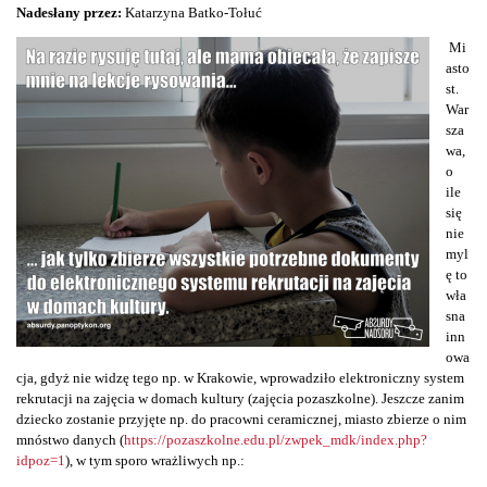
Nadesłany przez:
Katarzyna Batko-Tołuć
Mi
asto
st.
War
sza
wa,
o
ile
się
nie
myl
ę to
wła
sna
inn
owa
cja, gdyż nie widzę tego np. w Krakowie, wprowadziło elektroniczny system
rekrutacji na zajęcia w domach kultury (zajęcia pozaszkolne). Jeszcze zanim
dziecko zostanie przyjęte np. do pracowni ceramicznej, miasto zbierze o nim
mnóstwo danych (
https://pozaszkolne.edu.pl/zwpek_mdk/index.php?
idpoz=1
), w tym sporo wrażliwych np.: