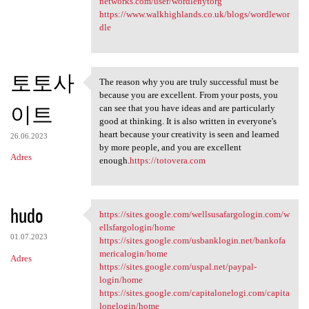
networks.com/user/wordlenytorg
https://www.walkhighlands.co.uk/blogs/wordlewor
dle
토토사
The reason why you are truly successful must be
The reason why you are truly
because you are excellent. From your posts, you
이트
can see that you have ideas and are particularly
good at thinking. It is also written in everyone's
heart because your creativity is seen and learned
26.06.2023
by more people, and you are excellent
Adres
enough.
https://totovera.com
hudo
https://sites.google.com/wellsusafargologin.com/w
https://sites.google.com
ellsfargologin/home
01.07.2023
https://sites.google.com/usbanklogin.net/bankofa
mericalogin/home
Adres
https://sites.google.com/uspal.net/paypal-
login/home
https://sites.google.com/capitalonelogi.com/capita
lonelogin/home