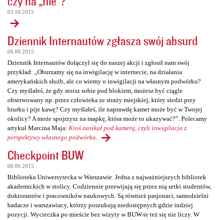
czy na „nie”?
03.10.2015
Dziennik Internautów zgłasza swój absurd
08.09.2015
Dziennik Internautów dołączył się do naszej akcji i zgłosił nam swój
przykład: „Oburzamy się na inwigilację w internecie, na działania
amerykańskich służb, ale co wiemy o inwigilacji na własnym podwórku?
Czy myślałeś, że gdy stoisz sobie pod blokiem, możesz być ciągle
obserwowany np. przez człowieka ze straży miejskiej, który siedzi przy
biurku i pije kawę? Czy myślałeś, ile naprawdę kamer może być w Twojej
okolicy? A może spojrzysz na mapkę, która może to ukazywać?”. Polecamy
artykuł Marcina Maja:
Ktoś nasikał pod kamerą, czyli inwigilacja z
perspektywy własnego podwórka
.
Checkpoint BUW
08.09.2015
Biblioteka Uniwersytecka w Warszawie. Jedna z najważniejszych bibliotek
akademickich w stolicy. Codziennie przewijają się przez nią setki studentów,
doktorantów i pracowników naukowych. Są również pasjonaci, samodzielni
badacze i warszawiacy, którzy poszukują niedostępnych gdzie indziej
pozycji. Wycieczka po mieście bez wizyty w BUW-ie też się nie liczy. W