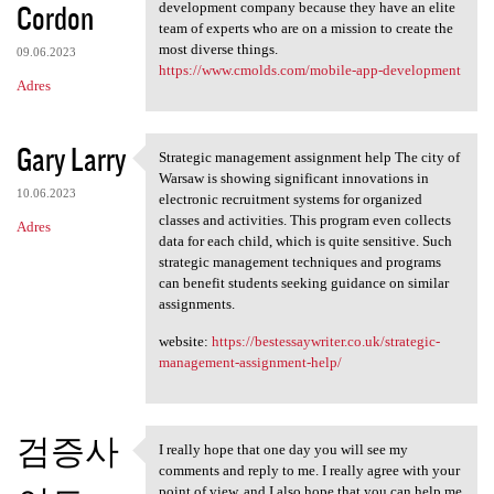
Cordon
development company because they have an elite
team of experts who are on a mission to create the
most diverse things.
09.06.2023
https://www.cmolds.com/mobile-app-development
Adres
Gary Larry
Strategic management assignment help The city of
Strategic management
Warsaw is showing significant innovations in
10.06.2023
electronic recruitment systems for organized
classes and activities. This program even collects
Adres
data for each child, which is quite sensitive. Such
strategic management techniques and programs
can benefit students seeking guidance on similar
assignments.
website:
https://bestessaywriter.co.uk/strategic-
management-assignment-help/
검증사
I really hope that one day you will see my
I really hope that one day
comments and reply to me. I really agree with your
point of view, and I also hope that you can help me