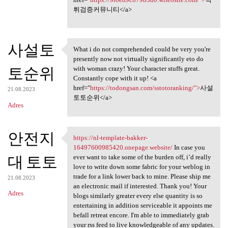
튀검증커뮤니티</a>
사설토
What i do not comprehended could be very you're
What i do not comprehended
presently now not virtually significantly eto do
토순위
with woman crazy! Your character stuffs great.
Constantly cope with it up! <a
href="
https://todongsan.com/sstotoranking/">
사설
21.08.2023
토토순위</a>
Adres
안전지
https://nl-template-bakker-
https://nl-template-bakker
16497600985420.onepage.website/
In case you
대 토토
ever want to take some of the burden off, i’d really
love to write down some fabric for your weblog in
trade for a link lower back to mine. Please ship me
21.08.2023
an electronic mail if interested. Thank you! Your
Adres
blogs similarly greater every else quantity is so
entertaining in addition serviceable it appoints me
befall retreat encore. I'm able to immediately grab
your rss feed to live knowledgeable of any updates.