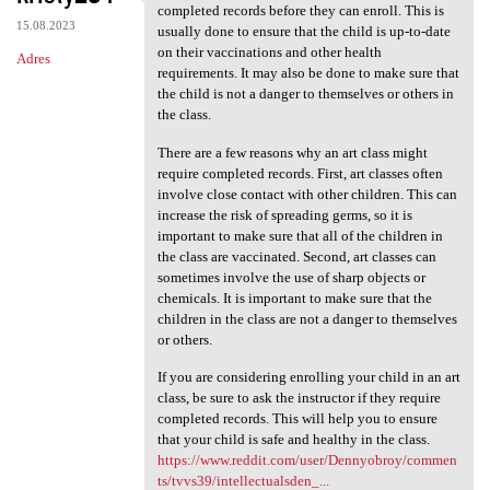
Some art classes may require
completed records before they can enroll. This is
15.08.2023
usually done to ensure that the child is up-to-date
on their vaccinations and other health
Adres
requirements. It may also be done to make sure that
the child is not a danger to themselves or others in
the class.
There are a few reasons why an art class might
require completed records. First, art classes often
involve close contact with other children. This can
increase the risk of spreading germs, so it is
important to make sure that all of the children in
the class are vaccinated. Second, art classes can
sometimes involve the use of sharp objects or
chemicals. It is important to make sure that the
children in the class are not a danger to themselves
or others.
If you are considering enrolling your child in an art
class, be sure to ask the instructor if they require
completed records. This will help you to ensure
that your child is safe and healthy in the class.
https://www.reddit.com/user/Dennyobroy/commen
ts/tvvs39/intellectualsden_...