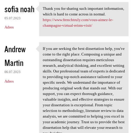
sofia noah
Thank you for sharing such important information,
Thank you for sharing such
which is hard to come across in normal.
05.07.2023
https://www.frenchtruly.com/vous-aimez-le-
champagne-virtual-reims-visit/
Adres
Andrew
If you are seeking the best dissertation help, you've
If you are seeking the best
come to the right place. Composing a unique and
Martin
outstanding dissertation requires meticulous
research, analytical thinking, and excellent writing
skills. Our professional team of experts is dedicated
06.07.2023
to providing top-notch assistance tailored to your
Adres
specific needs. We understand the importance of
producing original work that stands out. With our
support, you can expect thorough guidance,
valuable insights, and effective strategies to ensure
your dissertation is exceptional. From topic
selection to methodology, literature review to data
analysis, we are committed to helping you excel in
your academic journey. Trust us to provide the best
dissertation help that will elevate your research to