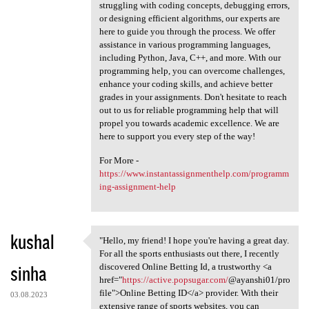
struggling with coding concepts, debugging errors,
or designing efficient algorithms, our experts are
here to guide you through the process. We offer
assistance in various programming languages,
including Python, Java, C++, and more. With our
programming help, you can overcome challenges,
enhance your coding skills, and achieve better
grades in your assignments. Don't hesitate to reach
out to us for reliable programming help that will
propel you towards academic excellence. We are
here to support you every step of the way!
For More -
https://www.instantassignmenthelp.com/programm
ing-assignment-help
kushal
"Hello, my friend! I hope you're having a great day.
"Hello, my friend! I hope you
For all the sports enthusiasts out there, I recently
sinha
discovered Online Betting Id, a trustworthy <a
href="
https://active.popsugar.com/
@ayanshi01/pro
file">Online Betting ID</a> provider. With their
03.08.2023
extensive range of sports websites, you can