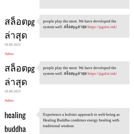
สล็อตpg
people play the most. We have developed the
people play the most. We have
system well. สล็อตpgล่าสุด
https://pgslot.ink/
ล่าสุด
18.08.2023
Adres
สล็อตpg
people play the most. We have developed the
people play the most. We have
system well. สล็อตpgล่าสุด
https://pgslot.ink/
ล่าสุด
18.08.2023
Adres
healing
Experience a holistic approach to well-being as
Experience a holistic
Healing Buddha combines energy healing with
buddha
traditional wisdom.