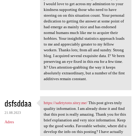
I would love to get across my admiration to your
kindness supporting those who need to have
steering on on this situation count. Your personal
dedication to getting the answer at some point of
had emerge as mainly nice and has endorsed
normal humans much like me to acquire their
hobbies. Your insightful statistics approach loads
to me and appreciably greater to my fellow
workers. Thanks lots; from all and sundry. Strong
blog. I acquired several exquisite data. I? Ve been
preserving an eye fixed in this era for a few time.
It? Utes attention-grabbing the way it keeps
absolutely extraordinary, but a number of the first
additives remain constant.
dsfsddaa
https://safetytoto.sitey.me/
This post gives truly
https://safetytoto.sitey.me/
quality information. I am already done it and find
21.08.2023
that this post is really amazing. Thank you for this
brief explanation and very nice information. Keep
Adres
up the good works. Favorable website, where did u
develop the info on this posting? I have actually