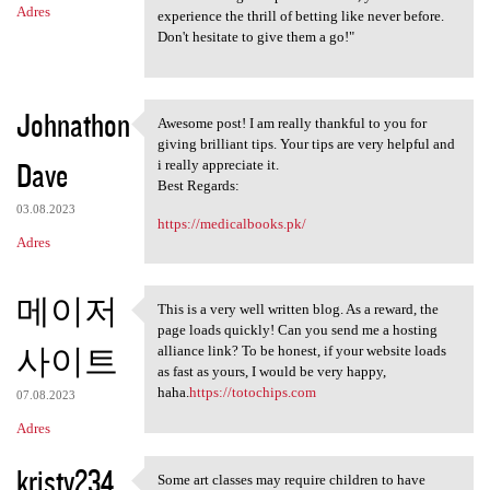
Adres
experience the thrill of betting like never before.
Don't hesitate to give them a go!"
Johnathon
Awesome post! I am really thankful to you for
Awesome post! I am really
giving brilliant tips. Your tips are very helpful and
Dave
i really appreciate it.
Best Regards:
03.08.2023
https://medicalbooks.pk/
Adres
메이저
This is a very well written blog. As a reward, the
This is a very well written
page loads quickly! Can you send me a hosting
사이트
alliance link? To be honest, if your website loads
as fast as yours, I would be very happy,
haha.
https://totochips.com
07.08.2023
Adres
kristy234
Some art classes may require children to have