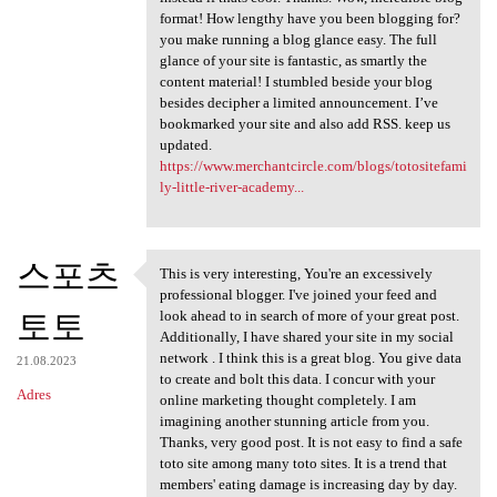
format! How lengthy have you been blogging for?
you make running a blog glance easy. The full
glance of your site is fantastic, as smartly the
content material! I stumbled beside your blog
besides decipher a limited announcement. I’ve
bookmarked your site and also add RSS. keep us
updated.
https://www.merchantcircle.com/blogs/totositefami
ly-little-river-academy...
스포츠
This is very interesting, You're an excessively
This is very interesting, You
professional blogger. I've joined your feed and
토토
look ahead to in search of more of your great post.
Additionally, I have shared your site in my social
network . I think this is a great blog. You give data
21.08.2023
to create and bolt this data. I concur with your
Adres
online marketing thought completely. I am
imagining another stunning article from you.
Thanks, very good post. It is not easy to find a safe
toto site among many toto sites. It is a trend that
members' eating damage is increasing day by day.