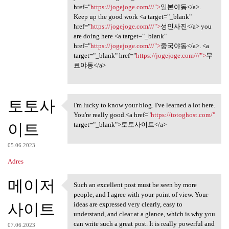
href="
https://jogejoge.com///">
일본야동</a>.
Keep up the good work <a target="_blank"
href="
https://jogejoge.com///">
성인사진</a> you
are doing here <a target="_blank"
href="
https://jogejoge.com///">
중국야동</a>. <a
target="_blank" href="
https://jogejoge.com///">
무
료야동</a>
토토사
I'm lucky to know your blog. I've learned a lot here.
I'm lucky to know your blog.
You're really good.<a href="
https://totoghost.com/"
이트
target="_blank">토토사이트</a>
05.06.2023
Adres
메이저
Such an excellent post must be seen by more
Such an excellent post must
people, and I agree with your point of view. Your
사이트
ideas are expressed very clearly, easy to
understand, and clear at a glance, which is why you
can write such a great post. It is really powerful and
07.06.2023