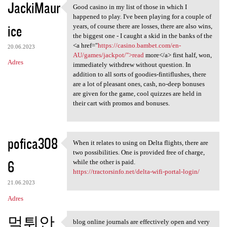
JackiMaur
Good casino in my list of those in which I
Good casino in my list of
happened to play. I've been playing for a couple of
ice
years, of course there are losses, there are also wins,
the biggest one - I caught a skid in the banks of the
<a href="
https://casino.bambet.com/en-
20.06.2023
AU/games/jackpot/">read
more</a> first half, won,
Adres
immediately withdrew without question. In
addition to all sorts of goodies-fintiflushes, there
are a lot of pleasant ones, cash, no-deep bonuses
are given for the game, cool quizzes are held in
their cart with promos and bonuses.
pofica308
When it relates to using on Delta flights, there are
When it relates to using on
two possibilities. One is provided free of charge,
6
while the other is paid.
https://tractorsinfo.net/delta-wifi-portal-login/
21.06.2023
Adres
먹튀안
blog online journals are effectively open and very