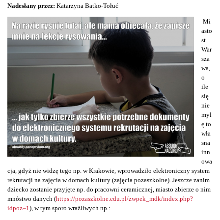
Nadesłany przez:
Katarzyna Batko-Tołuć
Mi
asto
st.
War
sza
wa,
o
ile
się
nie
myl
ę to
wła
sna
inn
owa
cja, gdyż nie widzę tego np. w Krakowie, wprowadziło elektroniczny system
rekrutacji na zajęcia w domach kultury (zajęcia pozaszkolne). Jeszcze zanim
dziecko zostanie przyjęte np. do pracowni ceramicznej, miasto zbierze o nim
mnóstwo danych (
https://pozaszkolne.edu.pl/zwpek_mdk/index.php?
idpoz=1
), w tym sporo wrażliwych np.: