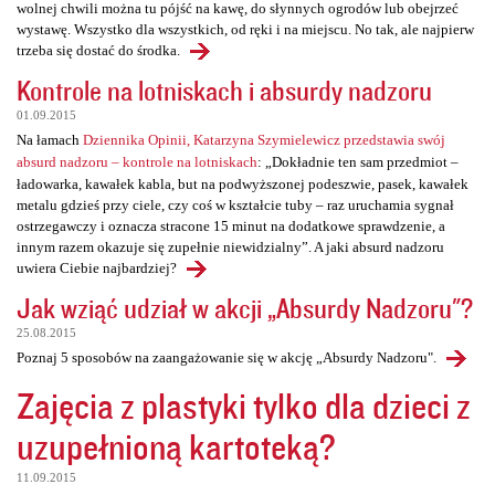
wolnej chwili można tu pójść na kawę, do słynnych ogrodów lub obejrzeć
wystawę. Wszystko dla wszystkich, od ręki i na miejscu. No tak, ale najpierw
trzeba się dostać do środka.
Kontrole na lotniskach i absurdy nadzoru
01.09.2015
Na łamach
Dziennika Opinii, Katarzyna Szymielewicz przedstawia swój
absurd nadzoru – kontrole na lotniskach
: „Dokładnie ten sam przedmiot –
ładowarka, kawałek kabla, but na podwyższonej podeszwie, pasek, kawałek
metalu gdzieś przy ciele, czy coś w kształcie tuby – raz uruchamia sygnał
ostrzegawczy i oznacza stracone 15 minut na dodatkowe sprawdzenie, a
innym razem okazuje się zupełnie niewidzialny”. A jaki absurd nadzoru
uwiera Ciebie najbardziej?
Jak wziąć udział w akcji „Absurdy Nadzoru"?
25.08.2015
Poznaj 5 sposobów na zaangażowanie się w akcję „Absurdy Nadzoru".
Zajęcia z plastyki tylko dla dzieci z
uzupełnioną kartoteką?
11.09.2015