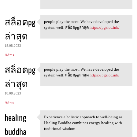
สล็อตpg
people play the most. We have developed the
people play the most. We have
system well. สล็อตpgล่าสุด
https://pgslot.ink/
ล่าสุด
18.08.2023
Adres
สล็อตpg
people play the most. We have developed the
people play the most. We have
system well. สล็อตpgล่าสุด
https://pgslot.ink/
ล่าสุด
18.08.2023
Adres
healing
Experience a holistic approach to well-being as
Experience a holistic
Healing Buddha combines energy healing with
buddha
traditional wisdom.