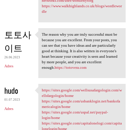
networks.com/user/wordlenytorg
https://www.walkhighlands.co.uk/blogs/wordlewor
dle
토토사
The reason why you are truly successful must be
The reason why you are truly
because you are excellent. From your posts, you
이트
can see that you have ideas and are particularly
good at thinking. It is also written in everyone's
heart because your creativity is seen and learned
26.06.2023
by more people, and you are excellent
Adres
enough.
https://totovera.com
hudo
https://sites.google.com/wellsusafargologin.com/w
https://sites.google.com
ellsfargologin/home
01.07.2023
https://sites.google.com/usbanklogin.net/bankofa
mericalogin/home
Adres
https://sites.google.com/uspal.net/paypal-
login/home
https://sites.google.com/capitalonelogi.com/capita
lonelogin/home