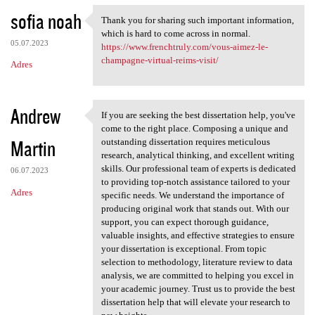
sofia noah
Thank you for sharing such important information,
Thank you for sharing such
which is hard to come across in normal.
05.07.2023
https://www.frenchtruly.com/vous-aimez-le-
champagne-virtual-reims-visit/
Adres
Andrew
If you are seeking the best dissertation help, you've
If you are seeking the best
come to the right place. Composing a unique and
Martin
outstanding dissertation requires meticulous
research, analytical thinking, and excellent writing
skills. Our professional team of experts is dedicated
06.07.2023
to providing top-notch assistance tailored to your
Adres
specific needs. We understand the importance of
producing original work that stands out. With our
support, you can expect thorough guidance,
valuable insights, and effective strategies to ensure
your dissertation is exceptional. From topic
selection to methodology, literature review to data
analysis, we are committed to helping you excel in
your academic journey. Trust us to provide the best
dissertation help that will elevate your research to