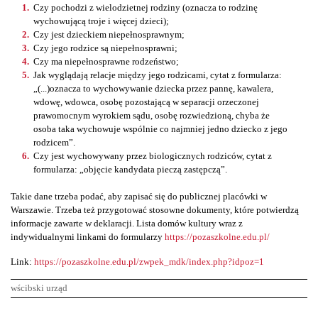
Czy pochodzi z wielodzietnej rodziny (oznacza to rodzinę
wychowującą troje i więcej dzieci);
Czy jest dzieckiem niepełnosprawnym;
Czy jego rodzice są niepełnosprawni;
Czy ma niepełnosprawne rodzeństwo;
Jak wyglądają relacje między jego rodzicami, cytat z formularza:
„(...)oznacza to wychowywanie dziecka przez pannę, kawalera,
wdowę, wdowca, osobę pozostającą w separacji orzeczonej
prawomocnym wyrokiem sądu, osobę rozwiedzioną, chyba że
osoba taka wychowuje wspólnie co najmniej jedno dziecko z jego
rodzicem”.
Czy jest wychowywany przez biologicznych rodziców, cytat z
formularza: „objęcie kandydata pieczą zastępczą”.
Takie dane trzeba podać, aby zapisać się do publicznej placówki w
Warszawie. Trzeba też przygotować stosowne dokumenty, które potwierdzą
informacje zawarte w deklaracji. Lista domów kultury wraz z
indywidualnymi linkami do formularzy
https://pozaszkolne.edu.pl/
Link:
https://pozaszkolne.edu.pl/zwpek_mdk/index.php?idpoz=1
wścibski urząd