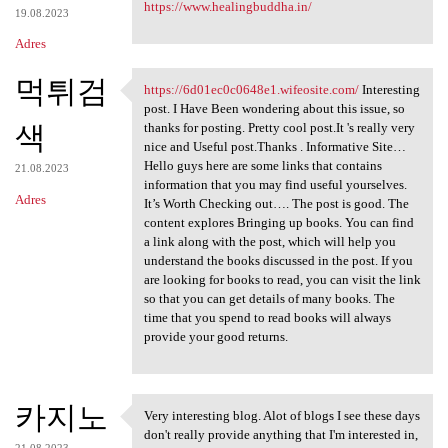
https://www.healingbuddha.in/
19.08.2023
Adres
먹튀검
https://6d01ec0c0648e1.wifeosite.com/
Interesting
https://6d01ec0c0648e1
post. I Have Been wondering about this issue, so
색
thanks for posting. Pretty cool post.It 's really very
nice and Useful post.Thanks . Informative Site…
Hello guys here are some links that contains
21.08.2023
information that you may find useful yourselves.
Adres
It’s Worth Checking out…. The post is good. The
content explores Bringing up books. You can find
a link along with the post, which will help you
understand the books discussed in the post. If you
are looking for books to read, you can visit the link
so that you can get details of many books. The
time that you spend to read books will always
provide your good returns.
카지노
Very interesting blog. Alot of blogs I see these days
Very interesting blog. Alot
don't really provide anything that I'm interested in,
21.08.2023