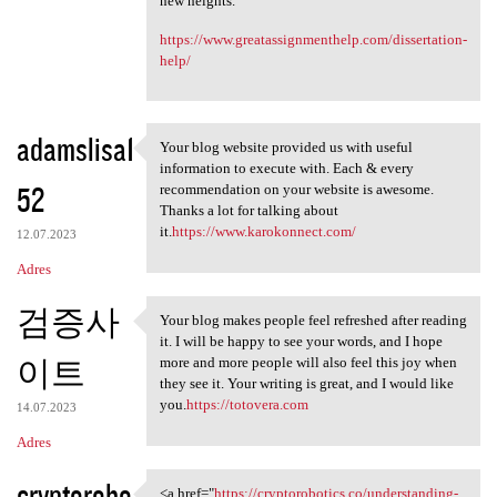
new heights.
https://www.greatassignmenthelp.com/dissertation-
help/
adamslisa1
Your blog website provided us with useful
Your blog website provided us
information to execute with. Each & every
52
recommendation on your website is awesome.
Thanks a lot for talking about
it.
https://www.karokonnect.com/
12.07.2023
Adres
검증사
Your blog makes people feel refreshed after reading
Your blog makes people feel
it. I will be happy to see your words, and I hope
이트
more and more people will also feel this joy when
they see it. Your writing is great, and I would like
you.
https://totovera.com
14.07.2023
Adres
cryptorobo
<a href="
https://cryptorobotics.co/understanding-