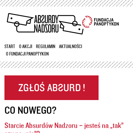
Przejdź
do
treści
START
O AKCJI
REGULAMIN
AKTUALNOŚCI
O FUNDACJI PANOPTYKON
CO NOWEGO?
Starcie Absurdów Nadzoru – jesteś na „tak”