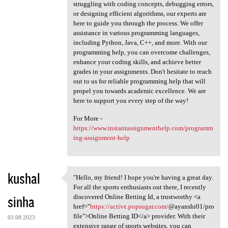
struggling with coding concepts, debugging errors,
or designing efficient algorithms, our experts are
here to guide you through the process. We offer
assistance in various programming languages,
including Python, Java, C++, and more. With our
programming help, you can overcome challenges,
enhance your coding skills, and achieve better
grades in your assignments. Don't hesitate to reach
out to us for reliable programming help that will
propel you towards academic excellence. We are
here to support you every step of the way!
For More -
https://www.instantassignmenthelp.com/programm
ing-assignment-help
kushal
"Hello, my friend! I hope you're having a great day.
"Hello, my friend! I hope you
For all the sports enthusiasts out there, I recently
sinha
discovered Online Betting Id, a trustworthy <a
href="
https://active.popsugar.com/
@ayanshi01/pro
file">Online Betting ID</a> provider. With their
03.08.2023
extensive range of sports websites, you can