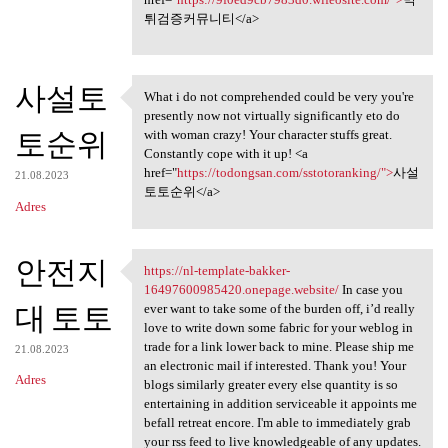
튀검증커뮤니티</a>
사설토
What i do not comprehended could be very you're
What i do not comprehended
presently now not virtually significantly eto do
토순위
with woman crazy! Your character stuffs great.
Constantly cope with it up! <a
href="
https://todongsan.com/sstotoranking/">
사설
21.08.2023
토토순위</a>
Adres
안전지
https://nl-template-bakker-
https://nl-template-bakker
16497600985420.onepage.website/
In case you
대 토토
ever want to take some of the burden off, i’d really
love to write down some fabric for your weblog in
trade for a link lower back to mine. Please ship me
21.08.2023
an electronic mail if interested. Thank you! Your
Adres
blogs similarly greater every else quantity is so
entertaining in addition serviceable it appoints me
befall retreat encore. I'm able to immediately grab
your rss feed to live knowledgeable of any updates.