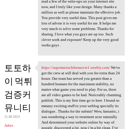
read a few of the write-ups on your internet site
now, and I truly like your design. Many thanks a
million as well as please maintain the effective job.
You provide very useful data. This post gives me
lots of advise it is very useful for me. It helps me
very much to solve some problems. Thanks for
sharing. I love what you guys are up too. Such
clever work and exposure! Keep up the very good
works guys .
토토하
https://supermenschthemovie1.weebly.com/
We've
https://supermenschthemovie1
got the crew at will deal with you for extra than 24
이 먹튀
hours. Our team has served you greater than a
hundred humans for the maximum stability, no
matter what game you need to play. For us, there
검증커
are all video games to be had. Noticeably charming
publish. This is my first time go to here. I found so
뮤니티
mmany exciting stuff to your weblog specially its
dialogue.. Thanks for the submit! Wow, fantastic, i
was wondering a way to treatment acne naturally.
21.08.2023
And determined your website online by way of
Adres
google, discovered a lot, now i’m a bit clean. I’ve