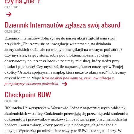
czy na „nie”?
03.10.2015
Dziennik Internautów zgłasza swój absurd
08.09.2015
Dziennik Internautów dołączył się do naszej akcji i zgłosił nam swój
przykład: „Oburzamy się na inwigilację w internecie, na działania
amerykańskich służb, ale co wiemy o inwigilacji na własnym podwórku?
Czy myślałeś, że gdy stoisz sobie pod blokiem, możesz być ciągle
obserwowany np. przez człowieka ze straży miejskiej, który siedzi przy
biurku i pije kawę? Czy myślałeś, ile naprawdę kamer może być w Twojej
okolicy? A może spojrzysz na mapkę, która może to ukazywać?”. Polecamy
artykuł Marcina Maja:
Ktoś nasikał pod kamerą, czyli inwigilacja z
perspektywy własnego podwórka
.
Checkpoint BUW
08.09.2015
Biblioteka Uniwersytecka w Warszawie. Jedna z najważniejszych bibliotek
akademickich w stolicy. Codziennie przewijają się przez nią setki studentów,
doktorantów i pracowników naukowych. Są również pasjonaci, samodzielni
badacze i warszawiacy, którzy poszukują niedostępnych gdzie indziej
pozycji. Wycieczka po mieście bez wizyty w BUW-ie też się nie liczy. W