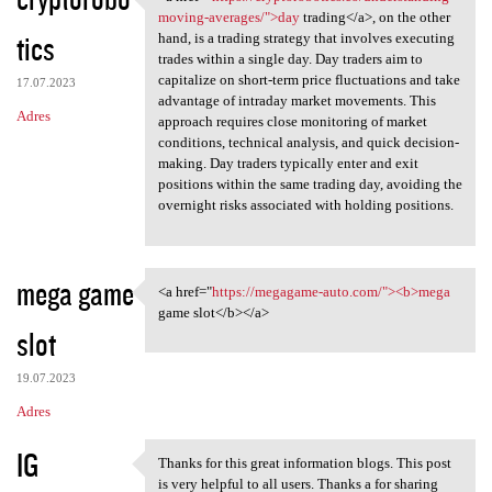
<a href="https:/
moving-averages/">day
trading</a>, on the other
tics
hand, is a trading strategy that involves executing
trades within a single day. Day traders aim to
capitalize on short-term price fluctuations and take
17.07.2023
advantage of intraday market movements. This
Adres
approach requires close monitoring of market
conditions, technical analysis, and quick decision-
making. Day traders typically enter and exit
positions within the same trading day, avoiding the
overnight risks associated with holding positions.
mega game
<a href="
https://megagame-auto.com/"><b>mega
<a href="https://megagame
game slot</b></a>
slot
19.07.2023
Adres
IG
Thanks for this great information blogs. This post
Thanks for this great
is very helpful to all users. Thanks a for sharing