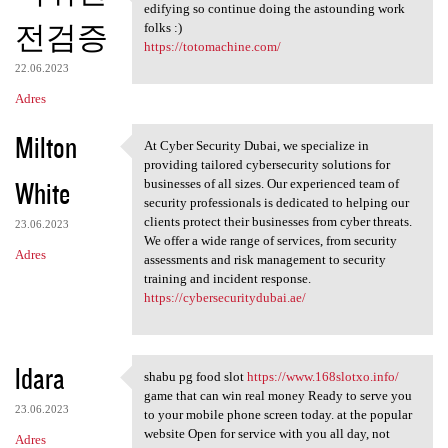
blog online journals are
edifying so continue doing the astounding work
전검증
folks :)
https://totomachine.com/
22.06.2023
Adres
Milton
At Cyber Security Dubai, we specialize in
At Cyber Security Dubai, we
providing tailored cybersecurity solutions for
White
businesses of all sizes. Our experienced team of
security professionals is dedicated to helping our
clients protect their businesses from cyber threats.
23.06.2023
We offer a wide range of services, from security
Adres
assessments and risk management to security
training and incident response.
https://cybersecuritydubai.ae/
ldara
shabu pg food slot
https://www.168slotxo.info/
shabu pg food slot https:/
game that can win real money Ready to serve you
23.06.2023
to your mobile phone screen today. at the popular
website Open for service with you all day, not
Adres