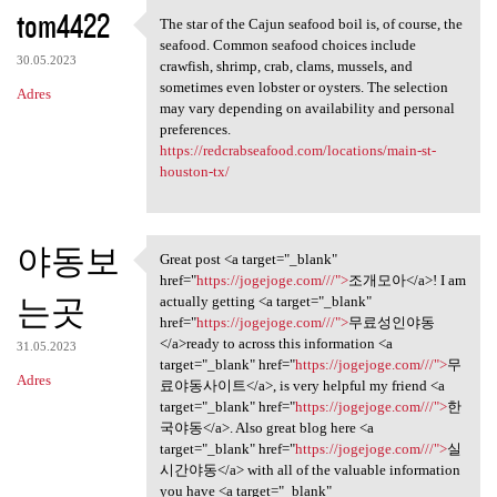
K
tom4422
The star of the Cajun seafood boil is, of course, the
The star of the Cajun seafood
o
seafood. Common seafood choices include
30.05.2023
m
crawfish, shrimp, crab, clams, mussels, and
sometimes even lobster or oysters. The selection
Adres
e
may vary depending on availability and personal
n
preferences.
https://redcrabseafood.com/locations/main-st-
t
houston-tx/
a
r
야동보
z
Great post <a target="_blank"
Great post <a target="_blank"
href="
https://jogejoge.com///">
조개모아</a>! I am
e
는곳
actually getting <a target="_blank"
href="
https://jogejoge.com///">
무료성인야동
</a>ready to across this information <a
31.05.2023
target="_blank" href="
https://jogejoge.com///">
무
Adres
료야동사이트</a>, is very helpful my friend <a
target="_blank" href="
https://jogejoge.com///">
한
국야동</a>. Also great blog here <a
target="_blank" href="
https://jogejoge.com///">
실
시간야동</a> with all of the valuable information
you have <a target="_blank"