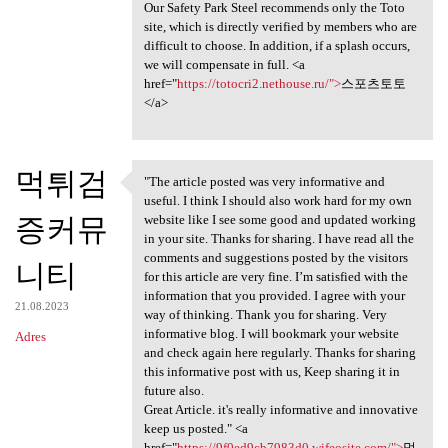
Our Safety Park Steel recommends only the Toto
site, which is directly verified by members who are
difficult to choose. In addition, if a splash occurs,
we will compensate in full. <a
href="
https://totocri2.nethouse.ru/">
스포츠토토
</a>
먹튀검
"The article posted was very informative and
"The article posted was very
useful. I think I should also work hard for my own
증커뮤
website like I see some good and updated working
in your site. Thanks for sharing. I have read all the
comments and suggestions posted by the visitors
니티
for this article are very fine. I’m satisfied with the
information that you provided. I agree with your
21.08.2023
way of thinking. Thank you for sharing. Very
informative blog. I will bookmark your website
Adres
and check again here regularly. Thanks for sharing
this informative post with us, Keep sharing it in
future also.
Great Article. it's really informative and innovative
keep us posted." <a
href="
https://9f0ed9cb7983d0.wifeosite.com/">
먹