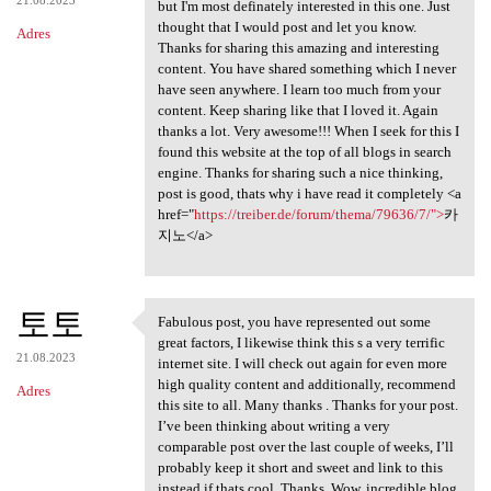
but I'm most definately interested in this one. Just
thought that I would post and let you know.
Adres
Thanks for sharing this amazing and interesting
content. You have shared something which I never
have seen anywhere. I learn too much from your
content. Keep sharing like that I loved it. Again
thanks a lot. Very awesome!!! When I seek for this I
found this website at the top of all blogs in search
engine. Thanks for sharing such a nice thinking,
post is good, thats why i have read it completely <a
href="
https://treiber.de/forum/thema/79636/7/">
카
지노</a>
토토
Fabulous post, you have represented out some
Fabulous post, you have
great factors, I likewise think this s a very terrific
21.08.2023
internet site. I will check out again for even more
high quality content and additionally, recommend
Adres
this site to all. Many thanks . Thanks for your post.
I’ve been thinking about writing a very
comparable post over the last couple of weeks, I’ll
probably keep it short and sweet and link to this
instead if thats cool. Thanks. Wow, incredible blog