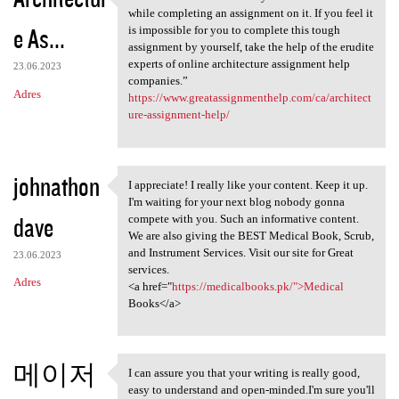
“Architecture involves many
while completing an assignment on it. If you feel it
e As...
is impossible for you to complete this tough
assignment by yourself, take the help of the erudite
experts of online architecture assignment help
23.06.2023
companies.”
Adres
https://www.greatassignmenthelp.com/ca/architect
ure-assignment-help/
johnathon
I appreciate! I really like your content. Keep it up.
I appreciate! I really like
I'm waiting for your next blog nobody gonna
dave
compete with you. Such an informative content.
We are also giving the BEST Medical Book, Scrub,
and Instrument Services. Visit our site for Great
23.06.2023
services.
Adres
<a href="
https://medicalbooks.pk/">Medical
Books</a>
메이저
I can assure you that your writing is really good,
I can assure you that your
easy to understand and open-minded.I'm sure you'll