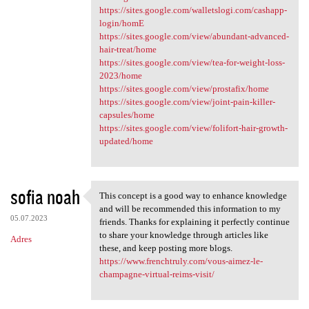
https://sites.google.com/walletslogi.com/cashapp-
login/homE
https://sites.google.com/view/abundant-advanced-
hair-treat/home
https://sites.google.com/view/tea-for-weight-loss-
2023/home
https://sites.google.com/view/prostafix/home
https://sites.google.com/view/joint-pain-killer-
capsules/home
https://sites.google.com/view/folifort-hair-growth-
updated/home
sofia noah
This concept is a good way to enhance knowledge
This concept is a good way to
and will be recommended this information to my
05.07.2023
friends. Thanks for explaining it perfectly continue
to share your knowledge through articles like
Adres
these, and keep posting more blogs.
https://www.frenchtruly.com/vous-aimez-le-
champagne-virtual-reims-visit/