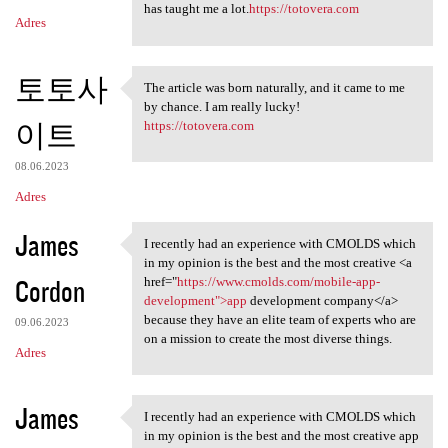
has taught me a lot.
https://totovera.com
Adres
토토사
The article was born naturally, and it came to me
The article was born
by chance. I am really lucky!
이트
https://totovera.com
08.06.2023
Adres
James
I recently had an experience with CMOLDS which
I recently had an experience
in my opinion is the best and the most creative <a
Cordon
href="
https://www.cmolds.com/mobile-app-
development">app
development company</a>
because they have an elite team of experts who are
09.06.2023
on a mission to create the most diverse things.
Adres
James
I recently had an experience with CMOLDS which
I recently had an experience
in my opinion is the best and the most creative app