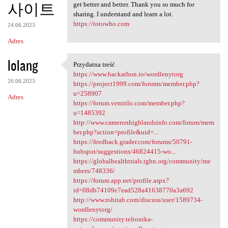
사이트
get better and better. Thank you so much for
sharing. I understand and learn a lot.
https://totowho.com
24.06.2023
Adres
lolang
Przydatna treść
Przydatna treść
https://www.hackathon.io/wordlenytorg
26.06.2023
https://project1999.com/forums/member.php?
u=258907
Adres
https://forum.ventrilo.com/member.php?
u=1485392
http://www.cameronhighlandsinfo.com/forum/mem
ber.php?action=profile&uid=...
https://feedback.grader.com/forums/50791-
hubspot/suggestions/46824415-wo...
https://globalhealthtrials.tghn.org/community/me
mbers/748336/
https://forum.app.net/profile.aspx?
id=08db74109e7ead528a41638770a3a692
http://www.rohitab.com/discuss/user/1589734-
wordlenytorg/
https://community.teltonika-