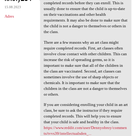
Some art classes may require
completed records before they can enroll. This is
15.08.2023
usually done to ensure that the child is up-to-date
on their vaccinations and other health
Adres
requirements. It may also be done to make sure that
the child is not a danger to themselves or others in
the class.
There are a few reasons why an art class might
require completed records. First, art classes often
involve close contact with other children. This can
increase the risk of spreading germs, so it is
important to make sure that all of the children in
the class are vaccinated. Second, art classes can
sometimes involve the use of sharp objects or
chemicals. It is important to make sure that the
children in the class are not a danger to themselves
or others.
If you are considering enrolling your child in an art
class, be sure to ask the instructor if they require
completed records. This will help you to ensure
that your child is safe and healthy in the class.
https://www.reddit.com/user/Dennyobroy/commen
ts/tvvs39/intellectualsden_...