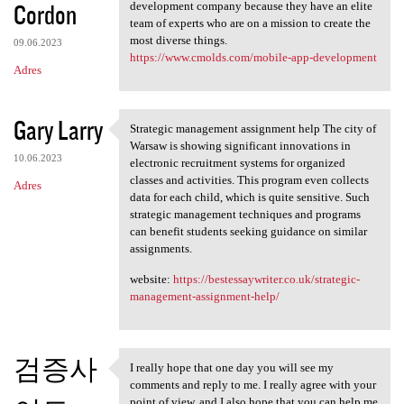
Cordon
development company because they have an elite
team of experts who are on a mission to create the
most diverse things.
09.06.2023
https://www.cmolds.com/mobile-app-development
Adres
Gary Larry
Strategic management assignment help The city of
Strategic management
Warsaw is showing significant innovations in
10.06.2023
electronic recruitment systems for organized
classes and activities. This program even collects
Adres
data for each child, which is quite sensitive. Such
strategic management techniques and programs
can benefit students seeking guidance on similar
assignments.
website:
https://bestessaywriter.co.uk/strategic-
management-assignment-help/
검증사
I really hope that one day you will see my
I really hope that one day
comments and reply to me. I really agree with your
point of view, and I also hope that you can help me