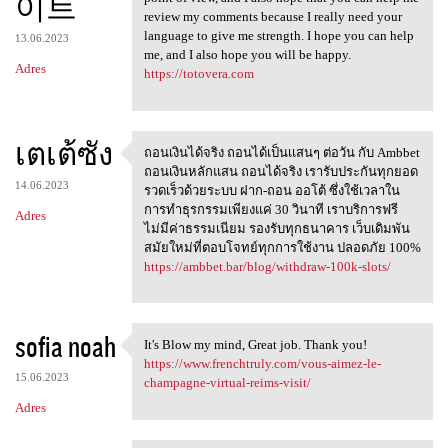
이트
review my comments because I really need your
language to give me strength. I hope you can help
13.06.2023
me, and I also hope you will be happy.
Adres
https://totovera.com
เตเต้ซัง
ถอนเงินได้จริง ถอนได้เป็นเเสนๆ ต่อวัน กับ Ambbet
ถอนเงินได้จริง
ถอนเงินหลักแสน ถอนได้จริง เรารับประกันทุกยอด
14.06.2023
รวดเร็วด้วยระบบ ฝาก-ถอน ออโต้ ซึ่งใช้เวลาใน
การทำธุรกรรมเพียงแค่ 30 วินาที เราบริการฟรี
Adres
ไม่มีค่าธรรมเนียม รองรับทุกธนาคาร เว็บเดิมพัน
สมัยใหม่ที่ตอบโจทย์ทุกการใช้งาน ปลอดภัย 100%
https://ambbet.bar/blog/withdraw-100k-slots/
sofia noah
It's Blow my mind, Great job. Thank you!
It's Blow my mind, Great job
https://www.frenchtruly.com/vous-aimez-le-
15.06.2023
champagne-virtual-reims-visit/
Adres