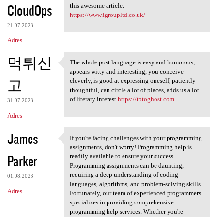
CloudOps
this awesome article.
https://www.igroupltd.co.uk/
21.07.2023
Adres
먹튀신
The whole post language is easy and humorous,
The whole post language is
appears witty and interesting, you conceive
고
cleverly, is good at expressing oneself, patiently
thoughtful, can circle a lot of places, adds us a lot
of literary interest.
https://totoghost.com
31.07.2023
Adres
James
If you're facing challenges with your programming
If you're facing challenges
assignments, don't worry! Programming help is
Parker
readily available to ensure your success.
Programming assignments can be daunting,
requiring a deep understanding of coding
01.08.2023
languages, algorithms, and problem-solving skills.
Adres
Fortunately, our team of experienced programmers
specializes in providing comprehensive
programming help services. Whether you're