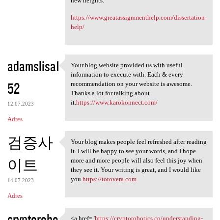
new heights.
https://www.greatassignmenthelp.com/dissertation-
help/
adamslisa1
Your blog website provided us with useful
Your blog website provided us
information to execute with. Each & every
52
recommendation on your website is awesome.
Thanks a lot for talking about
it.
https://www.karokonnect.com/
12.07.2023
Adres
검증사
Your blog makes people feel refreshed after reading
Your blog makes people feel
it. I will be happy to see your words, and I hope
이트
more and more people will also feel this joy when
they see it. Your writing is great, and I would like
you.
https://totovera.com
14.07.2023
Adres
cryptorobo
<a href="
https://cryptorobotics.co/understanding-