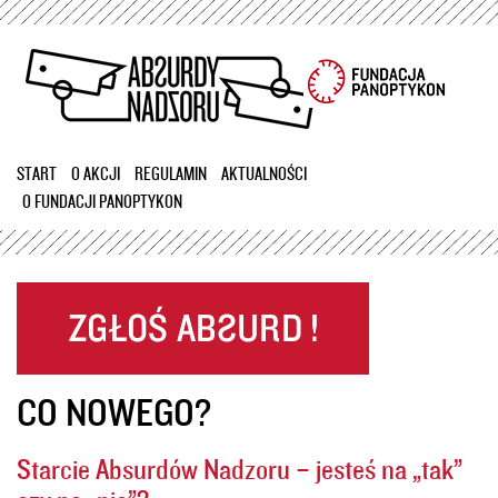
Przejdź
do
treści
START
O AKCJI
REGULAMIN
AKTUALNOŚCI
O FUNDACJI PANOPTYKON
CO NOWEGO?
Starcie Absurdów Nadzoru – jesteś na „tak”