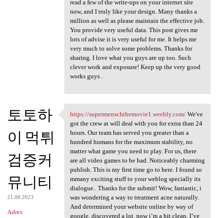
read a few of the write-ups on your internet site
now, and I truly like your design. Many thanks a
million as well as please maintain the effective job.
You provide very useful data. This post gives me
lots of advise it is very useful for me. It helps me
very much to solve some problems. Thanks for
sharing. I love what you guys are up too. Such
clever work and exposure! Keep up the very good
works guys .
토토하
https://supermenschthemovie1.weebly.com/
We've
https://supermenschthemovie1
got the crew at will deal with you for extra than 24
이 먹튀
hours. Our team has served you greater than a
hundred humans for the maximum stability, no
matter what game you need to play. For us, there
검증커
are all video games to be had. Noticeably charming
publish. This is my first time go to here. I found so
뮤니티
mmany exciting stuff to your weblog specially its
dialogue.. Thanks for the submit! Wow, fantastic, i
was wondering a way to treatment acne naturally.
21.08.2023
And determined your website online by way of
Adres
google, discovered a lot, now i’m a bit clean. I’ve