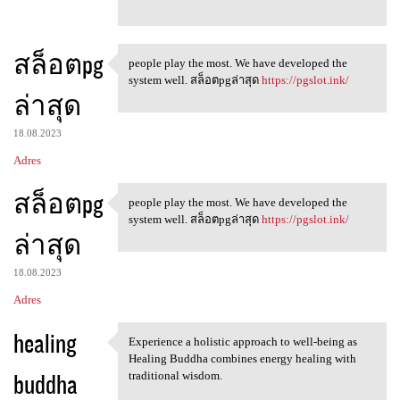
สล็อตpg
people play the most. We have developed the
people play the most. We have
system well. สล็อตpgล่าสุด
https://pgslot.ink/
ล่าสุด
18.08.2023
Adres
สล็อตpg
people play the most. We have developed the
people play the most. We have
system well. สล็อตpgล่าสุด
https://pgslot.ink/
ล่าสุด
18.08.2023
Adres
healing
Experience a holistic approach to well-being as
Experience a holistic
Healing Buddha combines energy healing with
buddha
traditional wisdom.