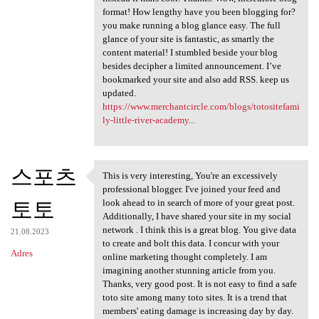
format! How lengthy have you been blogging for?
you make running a blog glance easy. The full
glance of your site is fantastic, as smartly the
content material! I stumbled beside your blog
besides decipher a limited announcement. I’ve
bookmarked your site and also add RSS. keep us
updated.
https://www.merchantcircle.com/blogs/totositefami
ly-little-river-academy...
스포츠
This is very interesting, You're an excessively
This is very interesting, You
professional blogger. I've joined your feed and
토토
look ahead to in search of more of your great post.
Additionally, I have shared your site in my social
network . I think this is a great blog. You give data
21.08.2023
to create and bolt this data. I concur with your
Adres
online marketing thought completely. I am
imagining another stunning article from you.
Thanks, very good post. It is not easy to find a safe
toto site among many toto sites. It is a trend that
members' eating damage is increasing day by day.