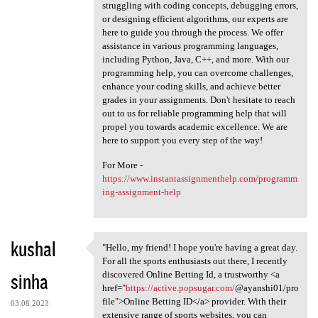
struggling with coding concepts, debugging errors,
or designing efficient algorithms, our experts are
here to guide you through the process. We offer
assistance in various programming languages,
including Python, Java, C++, and more. With our
programming help, you can overcome challenges,
enhance your coding skills, and achieve better
grades in your assignments. Don't hesitate to reach
out to us for reliable programming help that will
propel you towards academic excellence. We are
here to support you every step of the way!
For More -
https://www.instantassignmenthelp.com/programm
ing-assignment-help
kushal
"Hello, my friend! I hope you're having a great day.
"Hello, my friend! I hope you
For all the sports enthusiasts out there, I recently
sinha
discovered Online Betting Id, a trustworthy <a
href="
https://active.popsugar.com/
@ayanshi01/pro
file">Online Betting ID</a> provider. With their
03.08.2023
extensive range of sports websites, you can