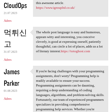
CloudOps
this awesome article.
https://www.igroupltd.co.uk/
21.07.2023
Adres
먹튀신
The whole post language is easy and humorous,
The whole post language is
appears witty and interesting, you conceive
고
cleverly, is good at expressing oneself, patiently
thoughtful, can circle a lot of places, adds us a lot
of literary interest.
https://totoghost.com
31.07.2023
Adres
James
If you're facing challenges with your programming
If you're facing challenges
assignments, don't worry! Programming help is
Parker
readily available to ensure your success.
Programming assignments can be daunting,
requiring a deep understanding of coding
01.08.2023
languages, algorithms, and problem-solving skills.
Adres
Fortunately, our team of experienced programmers
specializes in providing comprehensive
programming help services. Whether you're