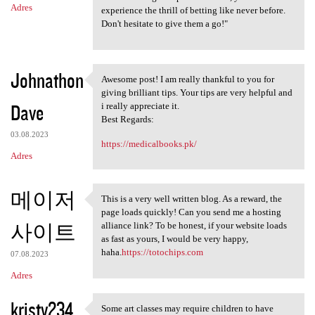
Adres
experience the thrill of betting like never before.
Don't hesitate to give them a go!"
Johnathon
Awesome post! I am really thankful to you for
Awesome post! I am really
giving brilliant tips. Your tips are very helpful and
Dave
i really appreciate it.
Best Regards:
03.08.2023
https://medicalbooks.pk/
Adres
메이저
This is a very well written blog. As a reward, the
This is a very well written
page loads quickly! Can you send me a hosting
사이트
alliance link? To be honest, if your website loads
as fast as yours, I would be very happy,
haha.
https://totochips.com
07.08.2023
Adres
kristy234
Some art classes may require children to have