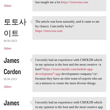
has taught me a lot.
https://totovera.com
Adres
토토사
The article was born naturally, and it came to me
The article was born
by chance. I am really lucky!
이트
https://totovera.com
08.06.2023
Adres
James
I recently had an experience with CMOLDS which
I recently had an experience
in my opinion is the best and the most creative <a
Cordon
href="
https://www.cmolds.com/mobile-app-
development">app
development company</a>
because they have an elite team of experts who are
09.06.2023
on a mission to create the most diverse things.
Adres
James
I recently had an experience with CMOLDS which
I recently had an experience
in my opinion is the best and the most creative app