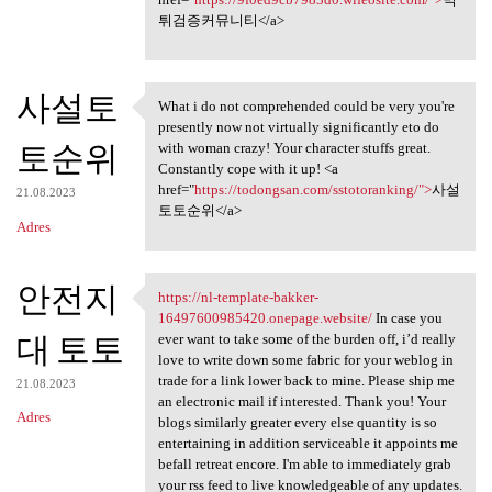
튀검증커뮤니티</a>
사설토
What i do not comprehended could be very you're
What i do not comprehended
presently now not virtually significantly eto do
토순위
with woman crazy! Your character stuffs great.
Constantly cope with it up! <a
href="
https://todongsan.com/sstotoranking/">
사설
21.08.2023
토토순위</a>
Adres
안전지
https://nl-template-bakker-
https://nl-template-bakker
16497600985420.onepage.website/
In case you
대 토토
ever want to take some of the burden off, i’d really
love to write down some fabric for your weblog in
trade for a link lower back to mine. Please ship me
21.08.2023
an electronic mail if interested. Thank you! Your
Adres
blogs similarly greater every else quantity is so
entertaining in addition serviceable it appoints me
befall retreat encore. I'm able to immediately grab
your rss feed to live knowledgeable of any updates.