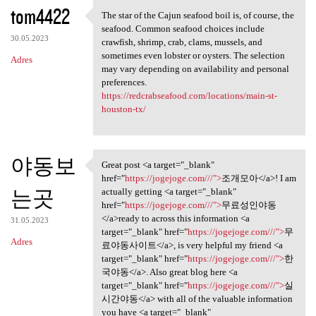
K
tom4422
The star of the Cajun seafood boil is, of course, the
The star of the Cajun seafood
o
seafood. Common seafood choices include
30.05.2023
m
crawfish, shrimp, crab, clams, mussels, and
sometimes even lobster or oysters. The selection
Adres
e
may vary depending on availability and personal
n
preferences.
https://redcrabseafood.com/locations/main-st-
t
houston-tx/
a
r
야동보
z
Great post <a target="_blank"
Great post <a target="_blank"
href="
https://jogejoge.com///">
조개모아</a>! I am
e
는곳
actually getting <a target="_blank"
href="
https://jogejoge.com///">
무료성인야동
</a>ready to across this information <a
31.05.2023
target="_blank" href="
https://jogejoge.com///">
무
Adres
료야동사이트</a>, is very helpful my friend <a
target="_blank" href="
https://jogejoge.com///">
한
국야동</a>. Also great blog here <a
target="_blank" href="
https://jogejoge.com///">
실
시간야동</a> with all of the valuable information
you have <a target="_blank"