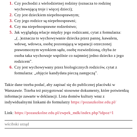
Czy pochodzi z wielodzietnej rodziny (oznacza to rodzinę
wychowującą troje i więcej dzieci);
Czy jest dzieckiem niepełnosprawnym;
Czy jego rodzice są niepełnosprawni;
Czy ma niepełnosprawne rodzeństwo;
Jak wyglądają relacje między jego rodzicami, cytat z formularza:
„(...)oznacza to wychowywanie dziecka przez pannę, kawalera,
wdowę, wdowca, osobę pozostającą w separacji orzeczonej
prawomocnym wyrokiem sądu, osobę rozwiedzioną, chyba że
osoba taka wychowuje wspólnie co najmniej jedno dziecko z jego
rodzicem”.
Czy jest wychowywany przez biologicznych rodziców, cytat z
formularza: „objęcie kandydata pieczą zastępczą”.
Takie dane trzeba podać, aby zapisać się do publicznej placówki w
Warszawie. Trzeba też przygotować stosowne dokumenty, które potwierdzą
informacje zawarte w deklaracji. Lista domów kultury wraz z
indywidualnymi linkami do formularzy
https://pozaszkolne.edu.pl/
Link:
https://pozaszkolne.edu.pl/zwpek_mdk/index.php?idpoz=1
wścibski urząd