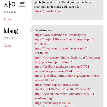
사이트
get better and better. Thank you so much for
sharing. I understand and learn a lot.
https://totowho.com
24.06.2023
Adres
lolang
Przydatna treść
Przydatna treść
https://www.hackathon.io/wordlenytorg
26.06.2023
https://project1999.com/forums/member.php?
u=258907
Adres
https://forum.ventrilo.com/member.php?
u=1485392
http://www.cameronhighlandsinfo.com/forum/mem
ber.php?action=profile&uid=...
https://feedback.grader.com/forums/50791-
hubspot/suggestions/46824415-wo...
https://globalhealthtrials.tghn.org/community/me
mbers/748336/
https://forum.app.net/profile.aspx?
id=08db74109e7ead528a41638770a3a692
http://www.rohitab.com/discuss/user/1589734-
wordlenytorg/
https://community.teltonika-