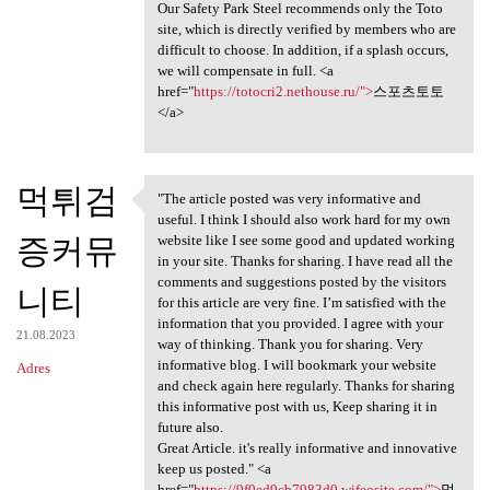
Our Safety Park Steel recommends only the Toto
site, which is directly verified by members who are
difficult to choose. In addition, if a splash occurs,
we will compensate in full. <a
href="
https://totocri2.nethouse.ru/">
스포츠토토
</a>
먹튀검
"The article posted was very informative and
"The article posted was very
useful. I think I should also work hard for my own
증커뮤
website like I see some good and updated working
in your site. Thanks for sharing. I have read all the
comments and suggestions posted by the visitors
니티
for this article are very fine. I’m satisfied with the
information that you provided. I agree with your
21.08.2023
way of thinking. Thank you for sharing. Very
informative blog. I will bookmark your website
Adres
and check again here regularly. Thanks for sharing
this informative post with us, Keep sharing it in
future also.
Great Article. it's really informative and innovative
keep us posted." <a
href="
https://9f0ed9cb7983d0.wifeosite.com/">
먹