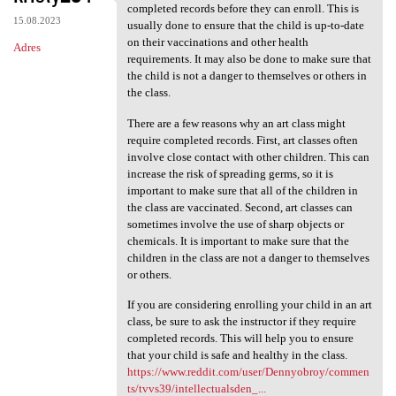
Some art classes may require
completed records before they can enroll. This is
15.08.2023
usually done to ensure that the child is up-to-date
on their vaccinations and other health
Adres
requirements. It may also be done to make sure that
the child is not a danger to themselves or others in
the class.
There are a few reasons why an art class might
require completed records. First, art classes often
involve close contact with other children. This can
increase the risk of spreading germs, so it is
important to make sure that all of the children in
the class are vaccinated. Second, art classes can
sometimes involve the use of sharp objects or
chemicals. It is important to make sure that the
children in the class are not a danger to themselves
or others.
If you are considering enrolling your child in an art
class, be sure to ask the instructor if they require
completed records. This will help you to ensure
that your child is safe and healthy in the class.
https://www.reddit.com/user/Dennyobroy/commen
ts/tvvs39/intellectualsden_...