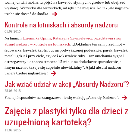
wolnej chwili można tu pójść na kawę, do słynnych ogrodów lub obejrzeć
wystawę. Wszystko dla wszystkich, od ręki i na miejscu. No tak, ale najpierw
trzeba się dostać do środka.
Kontrole na lotniskach i absurdy nadzoru
01.09.2015
Na łamach
Dziennika Opinii, Katarzyna Szymielewicz przedstawia swój
absurd nadzoru – kontrole na lotniskach
: „Dokładnie ten sam przedmiot –
ładowarka, kawałek kabla, but na podwyższonej podeszwie, pasek, kawałek
metalu gdzieś przy ciele, czy coś w kształcie tuby – raz uruchamia sygnał
ostrzegawczy i oznacza stracone 15 minut na dodatkowe sprawdzenie, a
innym razem okazuje się zupełnie niewidzialny”. A jaki absurd nadzoru
uwiera Ciebie najbardziej?
Jak wziąć udział w akcji „Absurdy Nadzoru"?
25.08.2015
Poznaj 5 sposobów na zaangażowanie się w akcję „Absurdy Nadzoru".
Zajęcia z plastyki tylko dla dzieci z
uzupełnioną kartoteką?
11.09.2015