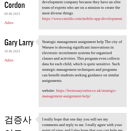
Cordon
development company because they have an elite
team of experts who are on a mission to create the
most diverse things.
09.06.2023
https://www.cmolds.com/mobile-app-development
Adres
Gary Larry
Strategic management assignment help The city of
Strategic management
Warsaw is showing significant innovations in
10.06.2023
electronic recruitment systems for organized
classes and activities. This program even collects
Adres
data for each child, which is quite sensitive. Such
strategic management techniques and programs
can benefit students seeking guidance on similar
assignments.
website:
https://bestessaywriter.co.uk/strategic-
management-assignment-help/
검증사
I really hope that one day you will see my
I really hope that one day
comments and reply to me. I really agree with your
point of view, and I also hope that you can help me