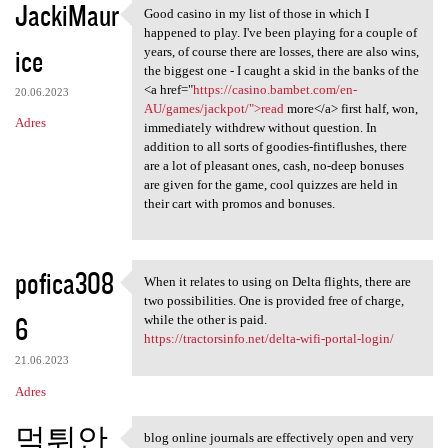
JackiMaur
Good casino in my list of those in which I
Good casino in my list of
happened to play. I've been playing for a couple of
ice
years, of course there are losses, there are also wins,
the biggest one - I caught a skid in the banks of the
<a href="
https://casino.bambet.com/en-
20.06.2023
AU/games/jackpot/">read
more</a> first half, won,
Adres
immediately withdrew without question. In
addition to all sorts of goodies-fintiflushes, there
are a lot of pleasant ones, cash, no-deep bonuses
are given for the game, cool quizzes are held in
their cart with promos and bonuses.
pofica308
When it relates to using on Delta flights, there are
When it relates to using on
two possibilities. One is provided free of charge,
6
while the other is paid.
https://tractorsinfo.net/delta-wifi-portal-login/
21.06.2023
Adres
먹튀안
blog online journals are effectively open and very