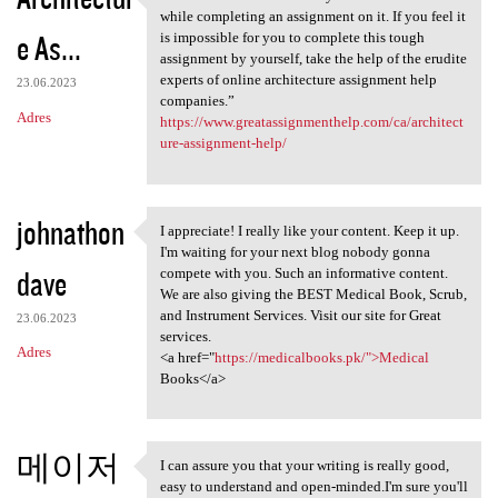
“Architecture involves many
while completing an assignment on it. If you feel it
e As...
is impossible for you to complete this tough
assignment by yourself, take the help of the erudite
experts of online architecture assignment help
23.06.2023
companies.”
Adres
https://www.greatassignmenthelp.com/ca/architect
ure-assignment-help/
johnathon
I appreciate! I really like your content. Keep it up.
I appreciate! I really like
I'm waiting for your next blog nobody gonna
dave
compete with you. Such an informative content.
We are also giving the BEST Medical Book, Scrub,
and Instrument Services. Visit our site for Great
23.06.2023
services.
Adres
<a href="
https://medicalbooks.pk/">Medical
Books</a>
메이저
I can assure you that your writing is really good,
I can assure you that your
easy to understand and open-minded.I'm sure you'll