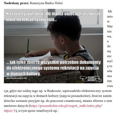
Nadesłany przez:
Katarzyna Batko-Tołuć
Mi
asto
st.
War
sza
wa,
o
ile
się
nie
myl
ę to
wła
sna
inn
owa
cja, gdyż nie widzę tego np. w Krakowie, wprowadziło elektroniczny system
rekrutacji na zajęcia w domach kultury (zajęcia pozaszkolne). Jeszcze zanim
dziecko zostanie przyjęte np. do pracowni ceramicznej, miasto zbierze o nim
mnóstwo danych (
https://pozaszkolne.edu.pl/zwpek_mdk/index.php?
idpoz=1
), w tym sporo wrażliwych np.: