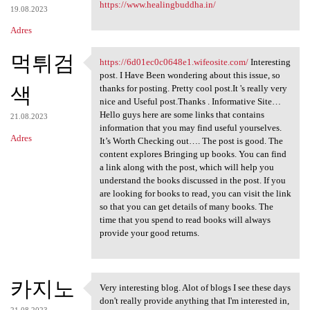
https://www.healingbuddha.in/
19.08.2023
Adres
먹튀검
https://6d01ec0c0648e1.wifeosite.com/
Interesting
https://6d01ec0c0648e1
post. I Have Been wondering about this issue, so
색
thanks for posting. Pretty cool post.It 's really very
nice and Useful post.Thanks . Informative Site…
Hello guys here are some links that contains
21.08.2023
information that you may find useful yourselves.
Adres
It’s Worth Checking out…. The post is good. The
content explores Bringing up books. You can find
a link along with the post, which will help you
understand the books discussed in the post. If you
are looking for books to read, you can visit the link
so that you can get details of many books. The
time that you spend to read books will always
provide your good returns.
카지노
Very interesting blog. Alot of blogs I see these days
Very interesting blog. Alot
don't really provide anything that I'm interested in,
21.08.2023