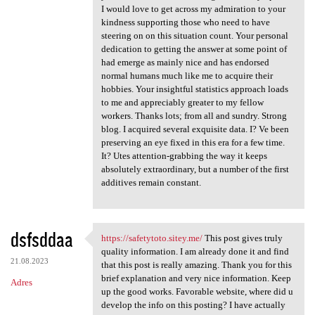
I would love to get across my admiration to your
kindness supporting those who need to have
steering on on this situation count. Your personal
dedication to getting the answer at some point of
had emerge as mainly nice and has endorsed
normal humans much like me to acquire their
hobbies. Your insightful statistics approach loads
to me and appreciably greater to my fellow
workers. Thanks lots; from all and sundry. Strong
blog. I acquired several exquisite data. I? Ve been
preserving an eye fixed in this era for a few time.
It? Utes attention-grabbing the way it keeps
absolutely extraordinary, but a number of the first
additives remain constant.
dsfsddaa
https://safetytoto.sitey.me/
This post gives truly
https://safetytoto.sitey.me/
quality information. I am already done it and find
21.08.2023
that this post is really amazing. Thank you for this
brief explanation and very nice information. Keep
Adres
up the good works. Favorable website, where did u
develop the info on this posting? I have actually