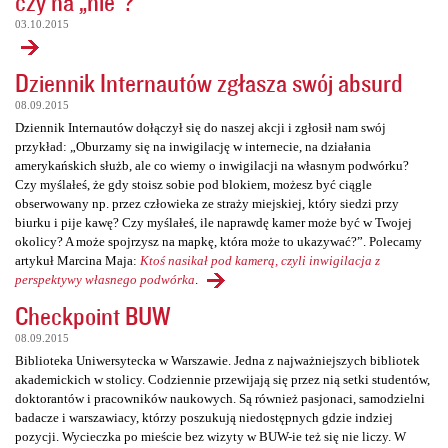
czy na „nie”?
03.10.2015
Dziennik Internautów zgłasza swój absurd
08.09.2015
Dziennik Internautów dołączył się do naszej akcji i zgłosił nam swój
przykład: „Oburzamy się na inwigilację w internecie, na działania
amerykańskich służb, ale co wiemy o inwigilacji na własnym podwórku?
Czy myślałeś, że gdy stoisz sobie pod blokiem, możesz być ciągle
obserwowany np. przez człowieka ze straży miejskiej, który siedzi przy
biurku i pije kawę? Czy myślałeś, ile naprawdę kamer może być w Twojej
okolicy? A może spojrzysz na mapkę, która może to ukazywać?”. Polecamy
artykuł Marcina Maja:
Ktoś nasikał pod kamerą, czyli inwigilacja z
perspektywy własnego podwórka
.
Checkpoint BUW
08.09.2015
Biblioteka Uniwersytecka w Warszawie. Jedna z najważniejszych bibliotek
akademickich w stolicy. Codziennie przewijają się przez nią setki studentów,
doktorantów i pracowników naukowych. Są również pasjonaci, samodzielni
badacze i warszawiacy, którzy poszukują niedostępnych gdzie indziej
pozycji. Wycieczka po mieście bez wizyty w BUW-ie też się nie liczy. W