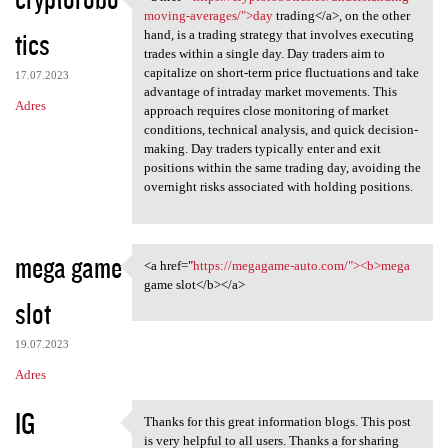
<a href="https:/
moving-averages/">day
trading</a>, on the other
tics
hand, is a trading strategy that involves executing
trades within a single day. Day traders aim to
capitalize on short-term price fluctuations and take
17.07.2023
advantage of intraday market movements. This
Adres
approach requires close monitoring of market
conditions, technical analysis, and quick decision-
making. Day traders typically enter and exit
positions within the same trading day, avoiding the
overnight risks associated with holding positions.
mega game
<a href="
https://megagame-auto.com/"><b>mega
<a href="https://megagame
game slot</b></a>
slot
19.07.2023
Adres
IG
Thanks for this great information blogs. This post
Thanks for this great
is very helpful to all users. Thanks a for sharing