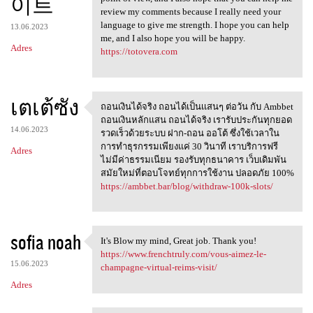
이트
review my comments because I really need your
language to give me strength. I hope you can help
13.06.2023
me, and I also hope you will be happy.
Adres
https://totovera.com
เตเต้ซัง
ถอนเงินได้จริง ถอนได้เป็นเเสนๆ ต่อวัน กับ Ambbet
ถอนเงินได้จริง
ถอนเงินหลักแสน ถอนได้จริง เรารับประกันทุกยอด
14.06.2023
รวดเร็วด้วยระบบ ฝาก-ถอน ออโต้ ซึ่งใช้เวลาใน
การทำธุรกรรมเพียงแค่ 30 วินาที เราบริการฟรี
Adres
ไม่มีค่าธรรมเนียม รองรับทุกธนาคาร เว็บเดิมพัน
สมัยใหม่ที่ตอบโจทย์ทุกการใช้งาน ปลอดภัย 100%
https://ambbet.bar/blog/withdraw-100k-slots/
sofia noah
It's Blow my mind, Great job. Thank you!
It's Blow my mind, Great job
https://www.frenchtruly.com/vous-aimez-le-
15.06.2023
champagne-virtual-reims-visit/
Adres