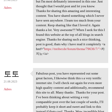
but I'm most definately interested in this one. Just
thought that I would post and let you know.
Adres
Thanks for sharing this amazing and interesting
content. You have shared something which I never
have seen anywhere. I learn too much from your
content. Keep sharing like that I loved it. Again
thanks a lot. Very awesome!!! When I seek for this I
found this website at the top of all blogs in search
engine. Thanks for sharing such a nice thinking,
post is good, thats why i have read it completely <a
href="
https://treiber.de/forum/thema/79636/7/">
카
지노</a>
토토
Fabulous post, you have represented out some
Fabulous post, you have
great factors, I likewise think this s a very terrific
21.08.2023
internet site. I will check out again for even more
high quality content and additionally, recommend
Adres
this site to all. Many thanks . Thanks for your post.
I’ve been thinking about writing a very
comparable post over the last couple of weeks, I’ll
probably keep it short and sweet and link to this
instead if thats cool. Thanks. Wow, incredible blog