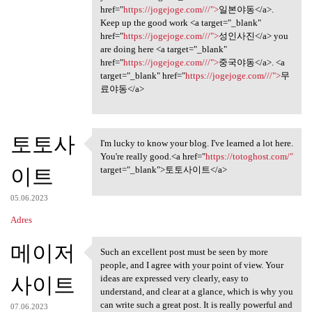
href="
https://jogejoge.com///">
일본야동</a>.
Keep up the good work <a target="_blank"
href="
https://jogejoge.com///">
성인사진</a> you
are doing here <a target="_blank"
href="
https://jogejoge.com///">
중국야동</a>. <a
target="_blank" href="
https://jogejoge.com///">
무
료야동</a>
토토사
I'm lucky to know your blog. I've learned a lot here.
I'm lucky to know your blog.
You're really good.<a href="
https://totoghost.com/"
이트
target="_blank">토토사이트</a>
05.06.2023
Adres
메이저
Such an excellent post must be seen by more
Such an excellent post must
people, and I agree with your point of view. Your
사이트
ideas are expressed very clearly, easy to
understand, and clear at a glance, which is why you
can write such a great post. It is really powerful and
07.06.2023