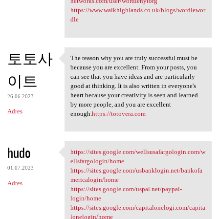
networks.com/user/wordlenytorg
https://www.walkhighlands.co.uk/blogs/wordlewor
dle
토토사
The reason why you are truly successful must be
The reason why you are truly
because you are excellent. From your posts, you
이트
can see that you have ideas and are particularly
good at thinking. It is also written in everyone's
heart because your creativity is seen and learned
26.06.2023
by more people, and you are excellent
Adres
enough.
https://totovera.com
hudo
https://sites.google.com/wellsusafargologin.com/w
https://sites.google.com
ellsfargologin/home
01.07.2023
https://sites.google.com/usbanklogin.net/bankofa
mericalogin/home
Adres
https://sites.google.com/uspal.net/paypal-
login/home
https://sites.google.com/capitalonelogi.com/capita
lonelogin/home