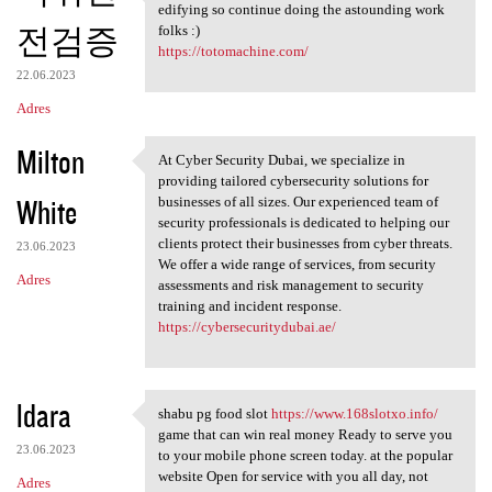
blog online journals are
edifying so continue doing the astounding work
전검증
folks :)
https://totomachine.com/
22.06.2023
Adres
Milton
At Cyber Security Dubai, we specialize in
At Cyber Security Dubai, we
providing tailored cybersecurity solutions for
White
businesses of all sizes. Our experienced team of
security professionals is dedicated to helping our
clients protect their businesses from cyber threats.
23.06.2023
We offer a wide range of services, from security
Adres
assessments and risk management to security
training and incident response.
https://cybersecuritydubai.ae/
ldara
shabu pg food slot
https://www.168slotxo.info/
shabu pg food slot https:/
game that can win real money Ready to serve you
23.06.2023
to your mobile phone screen today. at the popular
website Open for service with you all day, not
Adres