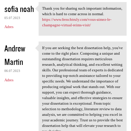
sofia noah
Thank you for sharing such important information,
Thank you for sharing such
which is hard to come across in normal.
05.07.2023
https://www.frenchtruly.com/vous-aimez-le-
champagne-virtual-reims-visit/
Adres
Andrew
If you are seeking the best dissertation help, you've
If you are seeking the best
come to the right place. Composing a unique and
Martin
outstanding dissertation requires meticulous
research, analytical thinking, and excellent writing
skills. Our professional team of experts is dedicated
06.07.2023
to providing top-notch assistance tailored to your
Adres
specific needs. We understand the importance of
producing original work that stands out. With our
support, you can expect thorough guidance,
valuable insights, and effective strategies to ensure
your dissertation is exceptional. From topic
selection to methodology, literature review to data
analysis, we are committed to helping you excel in
your academic journey. Trust us to provide the best
dissertation help that will elevate your research to