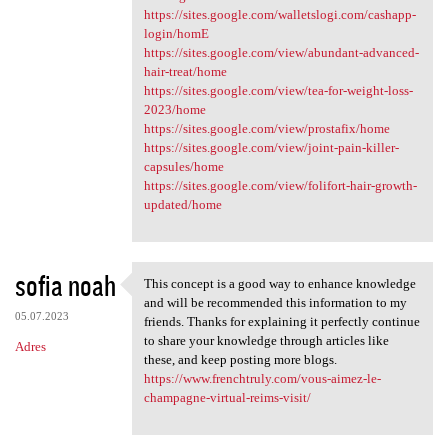
https://sites.google.com/walletslogi.com/cashapp-
login/homE
https://sites.google.com/view/abundant-advanced-
hair-treat/home
https://sites.google.com/view/tea-for-weight-loss-
2023/home
https://sites.google.com/view/prostafix/home
https://sites.google.com/view/joint-pain-killer-
capsules/home
https://sites.google.com/view/folifort-hair-growth-
updated/home
sofia noah
This concept is a good way to enhance knowledge
This concept is a good way to
and will be recommended this information to my
05.07.2023
friends. Thanks for explaining it perfectly continue
to share your knowledge through articles like
Adres
these, and keep posting more blogs.
https://www.frenchtruly.com/vous-aimez-le-
champagne-virtual-reims-visit/