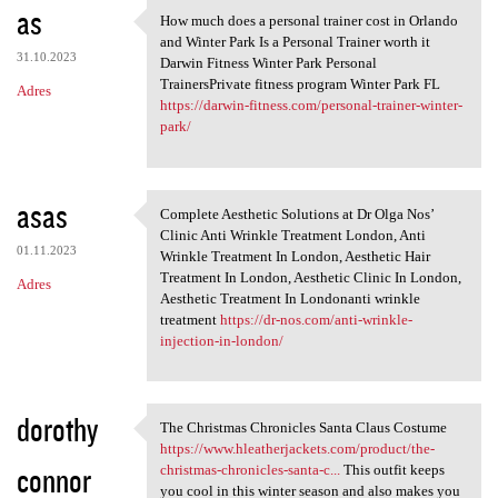
as
How much does a personal trainer cost in Orlando
How much does a personal
and Winter Park Is a Personal Trainer worth it
31.10.2023
Darwin Fitness Winter Park Personal
TrainersPrivate fitness program Winter Park FL
Adres
https://darwin-fitness.com/personal-trainer-winter-
park/
asas
Complete Aesthetic Solutions at Dr Olga Nos’
Complete Aesthetic Solutions
Clinic Anti Wrinkle Treatment London, Anti
01.11.2023
Wrinkle Treatment In London, Aesthetic Hair
Treatment In London, Aesthetic Clinic In London,
Adres
Aesthetic Treatment In Londonanti wrinkle
treatment
https://dr-nos.com/anti-wrinkle-
injection-in-london/
dorothy
The Christmas Chronicles Santa Claus Costume
The Christmas Chronicles
https://www.hleatherjackets.com/product/the-
connor
christmas-chronicles-santa-c...
This outfit keeps
you cool in this winter season and also makes you