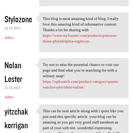
Stylozone
This blog is most amazing kind of blog. I really
This blog is most amazing
love this amazing kind of informative content.
24.10.2023
Thanks a lot for sharing with
https://www.stylozone.com/products/princess-
Adres
diana-philadelphia-eagles-ja...
Nolan
Try not to miss the potential chance to visit our
Try not to miss the potential
page and find what you’re searching for with a
Lester
solitary snap!
https://opkwatch.com/product-category/quartz-
watches-providers-online/
25.10.2023
Adres
yitzchak
This can be neat article along with i quite like you
This can be neat article
just read this specific article. your blog can be
kerrigan
amazing so you get very good staff members as
part of your web site. wonderful expressing