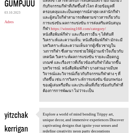
GUMPJUU
m
แหล่งข่าวสารที่ได้รับการสืบค้นและรายงานเกี่ยว
กับกิจกรรมกีฬาที่เกิดขึ้นทั่วโลก ด้วยข้อมูลที่
e
ครอบคลุมและเป็นเหตุการณ์ล่าสุด เหล่านักกีฬา
03.10.2023
n
และผู้สนใจกีฬาสามารถติดตามข่าวสารเกี่ยวกับ
Adres
การแข่งขัน ผลการแข่งขัน การส่งเสริมสนับสนุน
t
กีฬา
https://winning168.com/category/
a
หนังสือพิมพ์กีฬา/ และเรื่องราวอื่น ๆ ได้ทันที
วิเคราะห์และความเห็น: หนังสือพิมพ์กีฬา มักจะมี
r
บทวิเคราะห์และความเห็นจากผู้เชี่ยวชาญใน
z
วงการกีฬา ซึ่งสามารถช่วยให้ผู้อ่านเข้าใจเกี่ยวกับ
เทคนิค วิเคราะห์ผลการแข่งขัน รายละเอียดกฎ
e
เกณฑ์ และเรื่องราวที่เกี่ยวข้องกับกีฬาได้มากขึ้น
บทวิจารณ์: หนังสือพิมพ์กีฬา บางส่วนอาจมีบท
วิจารณ์และวิจารณ์เกี่ยวกับกิจกรรมกีฬาต่าง ๆ ที่
เกิดขึ้น เช่น การวิเคราะห์การแข่งขัน ข้อบกพร่อง
ของผู้เล่นหรือทีม และประเด็นที่เกี่ยวข้องกับกีฬาที่
ต้องการการพัฒนา ไม่ว่าจะเป็น
yitzchak
Explore a world of mind bending Trippy art,
Explore a world of mind
unique decor, and immersive experiences Discover
kerrigan
captivating designs that ignite your senses and
redefine creativity neon party decorations