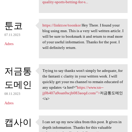
quality-sports-betting-for-s...
툰코
https://linktr.ee/toonkor
Hey There. I found your
https://linktr.ee/toonkor Hey
blog using msn. This is a very well written article. I
07.11.2023
will be sure to bookmark it and return to read more
of your useful information. Thanks for the post. I
Adres
will definitely return.
저금통
Trying to say thanks won't simply be adequate, for
Trying to say thanks won't
the fantasti c clarity in your written work. I will
도메인
quickly get your rss channel to remain educated of
any updates <a href="
https://www.xn--
jj0b407a9oan0scjb083aoqd.com/">
저금통도메인
08.11.2023
</a>
Adres
캡사이
I can set up my new idea from this post. It gives in
I can set up my new idea from
depth information. Thanks for this valuable