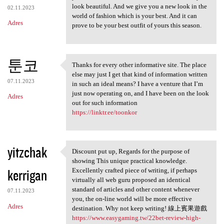
look beautiful. And we give you a new look in the
02.11.2023
world of fashion which is your best. And it can
Adres
prove to be your best outfit of yours this season.
툰코
Thanks for every other informative site. The place
Thanks for every other
else may just I get that kind of information written
07.11.2023
in such an ideal means? I have a venture that I’m
just now operating on, and I have been on the look
Adres
out for such information
https://linktr.ee/toonkor
yitzchak
Discount put up, Regards for the purpose of
Discount put up, Regards for
showing This unique practical knowledge.
kerrigan
Excellently crafted piece of writing, if perhaps
virtually all web guru proposed an identical
standard of articles and other content whenever
07.11.2023
you, the on-line world will be more effective
Adres
destination. Why not keep writing! 線上賓果遊戲
https://www.easygaming.tw/22bet-review-high-