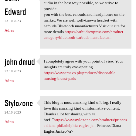
" We believe everyone
audio in the best way possible, so we strive to
Edward
provide
you with the best earbuds and headphones on the
market. We are well well-known headset with
23.10.2023
earbuds Bluetooth manufacturers Visit our site for
Adres
more details
https://earbudsexpress.com/product-
category/bluetooth-earbuds-manufactur...
john dmud
I completely agree with your point of view. Your
I completely agree with your
insights are truly eye-opening
23.10.2023
https://www.ornavo.pk/products/disposable-
nursing-breast-pads
Adres
Stylozone
This blog is most amazing kind of blog. I really
This blog is most amazing
love this amazing kind of informative content.
24.10.2023
Thanks a lot for sharing with <a
href="
https://www.stylozone.com/products/princes
Adres
s-diana-philadelphia-eagles-ja...
Princess Diana
Eagles Jacket</a>