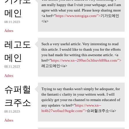
The article you have shared
am really happy that I visit your webpage, and I am
메인
agree with what you said. Please keep sharing more
<a href="
https://www.totogiga.com/">
기가도메인
</a>
08.11.2023
Adres
레고도
Such a very useful article. Very interesting to read
Such a very useful article.
this article. I would like to thank you for the efforts
메인
you had made for writing this awesome article. <a
href="
https://www.xn--299ao5s3thuvh89ka.com/">
레고도메인</a>
08.11.2023
Adres
슈퍼헐
Trying to say thanks won't simply be adequate, for
Trying to say thanks won't
the fantasti c clarity in your written work. I will
크주소
quickly get your rss channel to remain educated of
any updates <a href="
https://www.xn--
ht4b27wo0aa19ug4e.com/">
슈퍼헐크주소</a>
08.11.2023
Adres