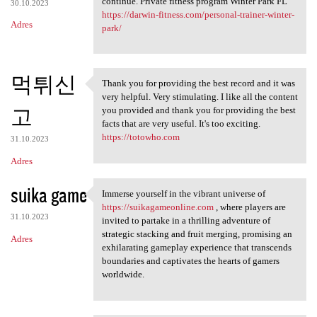
continue. Private fitness program Winter Park FL
30.10.2023
https://darwin-fitness.com/personal-trainer-winter-
Adres
park/
먹튀신
Thank you for providing the best record and it was
Thank you for providing the
very helpful. Very stimulating. I like all the content
고
you provided and thank you for providing the best
facts that are very useful. It's too exciting.
https://totowho.com
31.10.2023
Adres
suika game
Immerse yourself in the vibrant universe of
Immerse yourself in the
https://suikagameonline.com
, where players are
31.10.2023
invited to partake in a thrilling adventure of
strategic stacking and fruit merging, promising an
Adres
exhilarating gameplay experience that transcends
boundaries and captivates the hearts of gamers
worldwide.