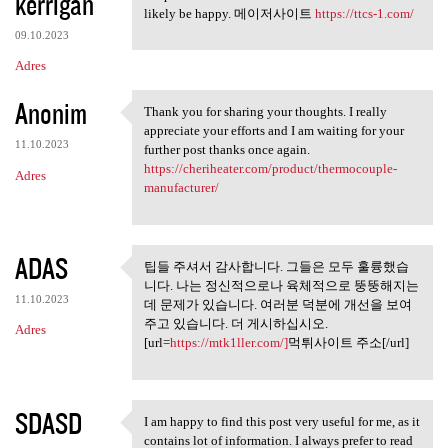
kerrigan
likely be happy. 메이저사이트
https://ttcs-1.com/
09.10.2023
Adres
Anonim
Thank you for sharing your thoughts. I really
Thank you for sharing your
appreciate your efforts and I am waiting for your
11.10.2023
further post thanks once again.
https://cheriheater.com/product/thermocouple-
Adres
manufacturer/
ADAS
팁들 주셔서 감사합니다. 그들은 모두 훌륭했습
팁들 주셔서 감사합니다. 그들은
니다. 나는 정신적으로나 육체적으로 뚱뚱해지는
모두 훌륭했습니다.
11.10.2023
데 문제가 있습니다. 여러분 덕분에 개선을 보여
주고 있습니다. 더 게시하십시오.
Adres
[url=
https://mtk1ller.com/]
먹튀사이트 주소[/url]
SDASD
I am happy to find this post very useful for me, as it
I am happy to find this post
contains lot of information. I always prefer to read