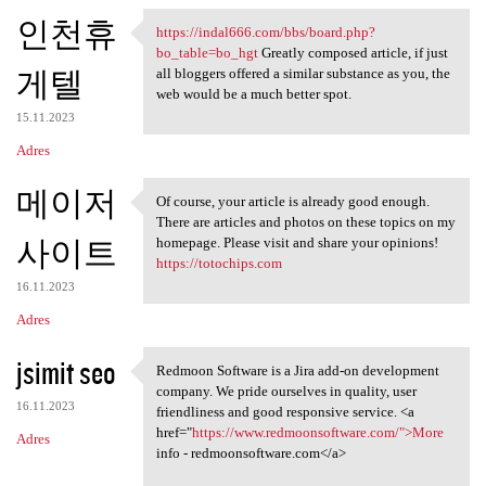
인천휴
https://indal666.com/bbs/board.php?
https://indal666.com/bbs
bo_table=bo_hgt
Greatly composed article, if just
게텔
all bloggers offered a similar substance as you, the
web would be a much better spot.
15.11.2023
Adres
메이저
Of course, your article is already good enough.
Of course, your article is
There are articles and photos on these topics on my
사이트
homepage. Please visit and share your opinions!
https://totochips.com
16.11.2023
Adres
jsimit seo
Redmoon Software is a Jira add-on development
Redmoon Software is a Jira
company. We pride ourselves in quality, user
16.11.2023
friendliness and good responsive service. <a
href="
https://www.redmoonsoftware.com/">More
Adres
info - redmoonsoftware.com</a>