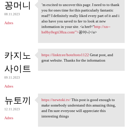
꽁머니
’m excited to uncover this page. I need to to thank
’m excited to uncover this
you for ones time for this particularly fantastic
08.11.2023
read!! I definitely really liked every part of it and i
also have you saved to fav to look at new
Adres
information in your site. <a href="
http://xn--
hs0by0egti38za.com/">
꽁머니</a>
카지노
https://linktr.ee/hoteltoto1122
Great post, and
https://linktr.ee
great website. Thanks for the information
사이트
09.11.2023
Adres
뉴토끼
https://newtoki.tv/
This post is good enough to
https://newtoki.tv/ This post
make somebody understand this amazing thing,
12.11.2023
and I'm sure everyone will appreciate this
interesting things
Adres