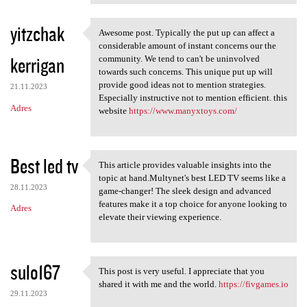
yitzchak
Awesome post. Typically the put up can affect a
Awesome post. Typically the
considerable amount of instant concerns our the
kerrigan
community. We tend to can't be uninvolved
towards such concerns. This unique put up will
provide good ideas not to mention strategies.
21.11.2023
Especially instructive not to mention efficient. this
Adres
website
https://www.manyxtoys.com/
Best led tv
This article provides valuable insights into the
This article provides
topic at hand.Multynet's best LED TV seems like a
28.11.2023
game-changer! The sleek design and advanced
features make it a top choice for anyone looking to
Adres
elevate their viewing experience.
sulo167
This post is very useful. I appreciate that you
This post is very useful. I
shared it with me and the world.
https://fivgames.io
29.11.2023