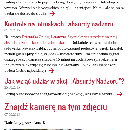
wolnej chwili można tu pójść na kawę, do słynnych ogrodów lub obejrzeć
wystawę. Wszystko dla wszystkich, od ręki i na miejscu. No tak, ale najpierw
trzeba się dostać do środka.
Kontrole na lotniskach i absurdy nadzoru
01.09.2015
Na łamach
Dziennika Opinii, Katarzyna Szymielewicz przedstawia swój
absurd nadzoru – kontrole na lotniskach
: „Dokładnie ten sam przedmiot –
ładowarka, kawałek kabla, but na podwyższonej podeszwie, pasek, kawałek
metalu gdzieś przy ciele, czy coś w kształcie tuby – raz uruchamia sygnał
ostrzegawczy i oznacza stracone 15 minut na dodatkowe sprawdzenie, a
innym razem okazuje się zupełnie niewidzialny”. A jaki absurd nadzoru
uwiera Ciebie najbardziej?
Jak wziąć udział w akcji „Absurdy Nadzoru"?
25.08.2015
Poznaj 5 sposobów na zaangażowanie się w akcję „Absurdy Nadzoru".
Znajdź kamerę na tym zdjęciu
07.09.2015
Nadesłany przez:
Anna R.