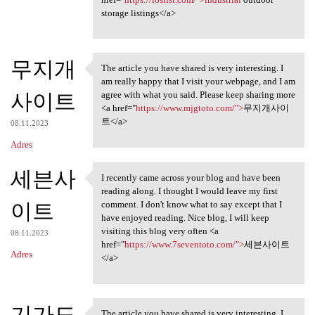
storage listings</a>
무지개
The article you have shared is very interesting. I
The article you have shared
am really happy that I visit your webpage, and I am
사이트
agree with what you said. Please keep sharing more
<a href="
https://www.mjgtoto.com/">
무지개사이
트</a>
08.11.2023
Adres
세븐사
I recently came across your blog and have been
I recently came across your
reading along. I thought I would leave my first
이트
comment. I don't know what to say except that I
have enjoyed reading. Nice blog, I will keep
visiting this blog very often <a
08.11.2023
href="
https://www.7seventoto.com/">
세븐사이트
Adres
</a>
기가도
The article you have shared is very interesting. I