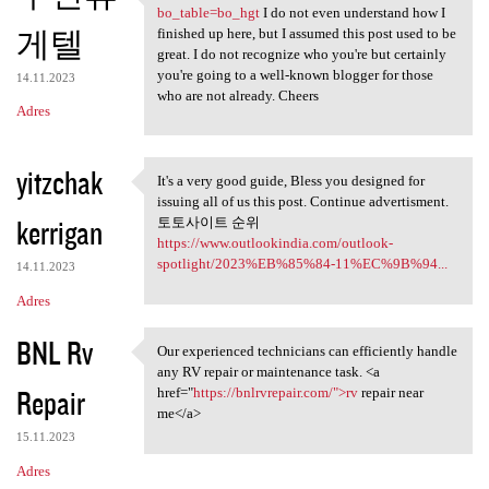
https://indal666.com/bbs
bo_table=bo_hgt
I do not even understand how I
게텔
finished up here, but I assumed this post used to be
great. I do not recognize who you're but certainly
you're going to a well-known blogger for those
14.11.2023
who are not already. Cheers
Adres
yitzchak
It's a very good guide, Bless you designed for
It's a very good guide, Bless
issuing all of us this post. Continue advertisment.
kerrigan
토토사이트 순위
https://www.outlookindia.com/outlook-
spotlight/2023%EB%85%84-11%EC%9B%94...
14.11.2023
Adres
BNL Rv
Our experienced technicians can efficiently handle
Our experienced technicians
any RV repair or maintenance task. <a
Repair
href="
https://bnlrvrepair.com/">rv
repair near
me</a>
15.11.2023
Adres