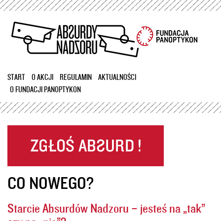
Przejdź
do
treści
START
O AKCJI
REGULAMIN
AKTUALNOŚCI
O FUNDACJI PANOPTYKON
CO NOWEGO?
Starcie Absurdów Nadzoru – jesteś na „tak”