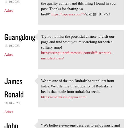
11.10.2023
the quality content and this thing I found in you
post. Thanks for sharing <a
Adres
href="
https://topcess.com/">
안전놀이터</a>
Guangdong
Try not to miss the potential chance to visit our
Try not to miss the potential
page and find what you’re searching for with a
13.10.2023
solitary snap!
https://xinqiuperfumestick.com/diffuser-stick-
Adres
manufacturers/
James
We are one of the top Rudraksha suppliers from
We are one of the top
India. We offer the finest quality of Rudraksha
Ronald
beads that made from rudraksha seeds.
https://rudraksha-papua.com/
18.10.2023
Adres
John
" We believe everyone deserves to enjoy music and