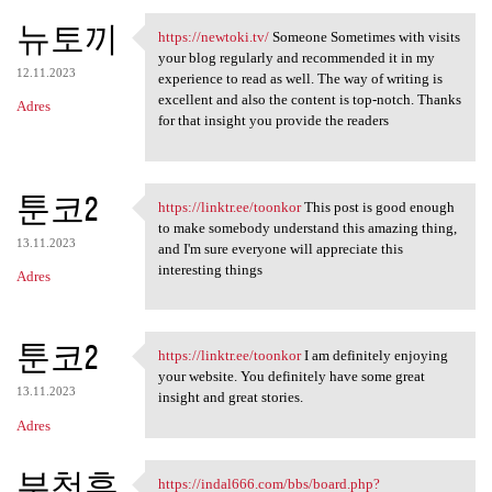
뉴토끼
https://newtoki.tv/
Someone Sometimes with visits
https://newtoki.tv/ Someone
your blog regularly and recommended it in my
12.11.2023
experience to read as well. The way of writing is
excellent and also the content is top-notch. Thanks
Adres
for that insight you provide the readers
툰코2
https://linktr.ee/toonkor
This post is good enough
https://linktr.ee/toonkor
to make somebody understand this amazing thing,
13.11.2023
and I'm sure everyone will appreciate this
interesting things
Adres
툰코2
https://linktr.ee/toonkor
I am definitely enjoying
https://linktr.ee/toonkor I
your website. You definitely have some great
13.11.2023
insight and great stories.
Adres
부천휴
https://indal666.com/bbs/board.php?