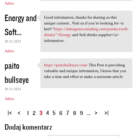
Adres
Energy and
Good information, thanks for sharing us this
Good information, thanks for
unique content , Visit us if you’re looking for <a
Soft...
href="
https://infosgenecotrading.com/product/soft-
drinks/">Energy
and Soft drinks supplier</a>
information .
30.11.2023
Adres
paito
https://paitobullseye.com/
This Post is providing
https://paitobullseye.com/
valuable and unique information, I know that you
bullseye
take a time and effort to make a awesome article
30.11.2023
Adres
S
1
2
3
4
5
6
7
8
9
…
t
Dodaj komentarz
r
o