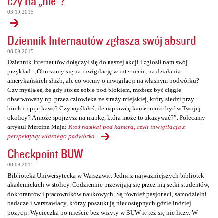
czy na „nie”?
03.10.2015
Dziennik Internautów zgłasza swój absurd
08.09.2015
Dziennik Internautów dołączył się do naszej akcji i zgłosił nam swój
przykład: „Oburzamy się na inwigilację w internecie, na działania
amerykańskich służb, ale co wiemy o inwigilacji na własnym podwórku?
Czy myślałeś, że gdy stoisz sobie pod blokiem, możesz być ciągle
obserwowany np. przez człowieka ze straży miejskiej, który siedzi przy
biurku i pije kawę? Czy myślałeś, ile naprawdę kamer może być w Twojej
okolicy? A może spojrzysz na mapkę, która może to ukazywać?”. Polecamy
artykuł Marcina Maja:
Ktoś nasikał pod kamerą, czyli inwigilacja z
perspektywy własnego podwórka
.
Checkpoint BUW
08.09.2015
Biblioteka Uniwersytecka w Warszawie. Jedna z najważniejszych bibliotek
akademickich w stolicy. Codziennie przewijają się przez nią setki studentów,
doktorantów i pracowników naukowych. Są również pasjonaci, samodzielni
badacze i warszawiacy, którzy poszukują niedostępnych gdzie indziej
pozycji. Wycieczka po mieście bez wizyty w BUW-ie też się nie liczy. W