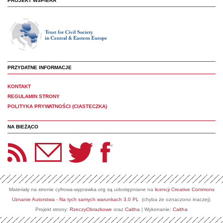
PROJEKT WSPIERA
PRZYDATNE INFORMACJE
KONTAKT
REGULAMIN STRONY
POLITYKA PRYWATNOŚCI (CIASTECZKA)
NA BIEŻĄCO
etter Panoptyka
Twitter
Facebook
<
Materiały na stronie cyfrowa-wyprawka.org są udostępniane na
licencji Creative Commons
Uznanie Autorstwa - Na tych samych warunkach 3.0 PL
(chyba że oznaczono inaczej).
Projekt strony:
RzeczyObrazkowe
oraz
Caltha
| Wykonanie:
Caltha