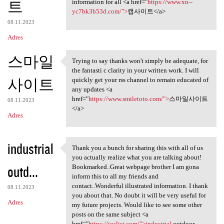
트
information for all <a href="
https://www.xn--
yc7bk3b53d.com/">
캡사이트</a>
08.11.2023
Adres
스마일
Trying to say thanks won't simply be adequate, for
Trying to say thanks won't
the fantasti c clarity in your written work. I will
사이트
quickly get your rss channel to remain educated of
any updates <a
href="
https://www.smiletoto.com/">
스마일사이트
08.11.2023
</a>
Adres
industrial
Thank you a bunch for sharing this with all of us
Thank you a bunch for sharing
you actually realize what you are talking about!
outd...
Bookmarked..Great webpage brother I am gona
inform this to all my friends and
contact..Wonderful illustrated information. I thank
08.11.2023
you about that. No doubt it will be very useful for
Adres
my future projects. Would like to see some other
posts on the same subject <a
href="
https://ioslist.com/">industrial
outdoor