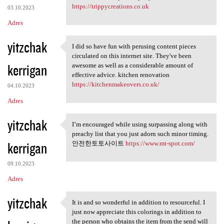
https://trippycreations.co.uk
03.10.2023
Adres
yitzchak
I did so have fun with perusing content pieces
I did so have fun with
circulated on this internet site. They've been
kerrigan
awesome as well as a considerable amount of
effective advice. kitchen renovation
https://kitchenmakeovers.co.uk/
04.10.2023
Adres
yitzchak
I’m encouraged while using surpassing along with
I’m encouraged while using
preachy list that you just adorn such minor timing.
kerrigan
안전한토토사이트
https://www.mt-spot.com/
09.10.2023
Adres
yitzchak
It is and so wonderful in addition to resourceful. I
It is and so wonderful in
just now appreciate this colorings in addition to
the person who obtains the item from the send will