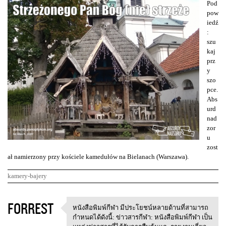
Pod
pow
iedź
:
szu
kaj
prz
y
szo
pce.
Abs
urd
nad
zor
u
zost
ał namierzony przy kościele kamedułów na Bielanach (Warszawa).
kamery-bajery
K
FORREST
หนังสือพิมพ์กีฬา มีประโยชน์หลายด้านที่สามารถ
หนังสือพิมพ์กีฬา
o
กำหนดได้ดังนี้: ข่าวสารกีฬา: หนังสือพิมพ์กีฬา เป็น