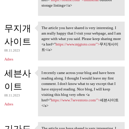
storage listings</a>
무지개
The article you have shared is very interesting. I
The article you have shared
am really happy that I visit your webpage, and I am
사이트
agree with what you said. Please keep sharing more
<a href="
https://www.mjgtoto.com/">
무지개사이
트</a>
08.11.2023
Adres
세븐사
I recently came across your blog and have been
I recently came across your
reading along. I thought I would leave my first
이트
comment. I don't know what to say except that I
have enjoyed reading. Nice blog, I will keep
visiting this blog very often <a
08.11.2023
href="
https://www.7seventoto.com/">
세븐사이트
Adres
</a>
기가도
The article you have shared is very interesting. I