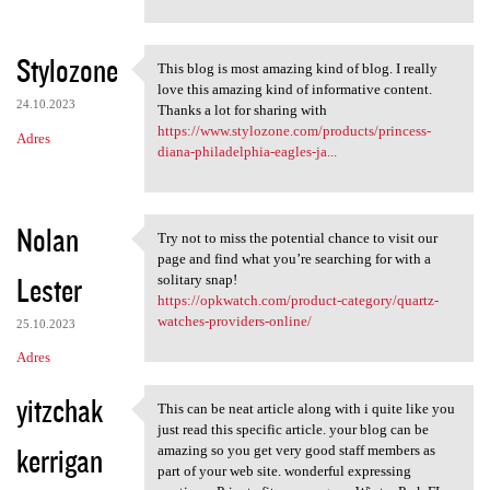
Stylozone
This blog is most amazing kind of blog. I really
This blog is most amazing
love this amazing kind of informative content.
24.10.2023
Thanks a lot for sharing with
https://www.stylozone.com/products/princess-
Adres
diana-philadelphia-eagles-ja...
Nolan
Try not to miss the potential chance to visit our
Try not to miss the potential
page and find what you’re searching for with a
Lester
solitary snap!
https://opkwatch.com/product-category/quartz-
watches-providers-online/
25.10.2023
Adres
yitzchak
This can be neat article along with i quite like you
This can be neat article
just read this specific article. your blog can be
kerrigan
amazing so you get very good staff members as
part of your web site. wonderful expressing