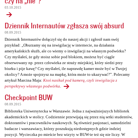
czy na „nie”?
03.10.2015
Dziennik Internautów zgłasza swój absurd
08.09.2015
Dziennik Internautów dołączył się do naszej akcji i zgłosił nam swój
przykład: „Oburzamy się na inwigilację w internecie, na działania
amerykańskich służb, ale co wiemy o inwigilacji na własnym podwórku?
Czy myślałeś, że gdy stoisz sobie pod blokiem, możesz być ciągle
obserwowany np. przez człowieka ze straży miejskiej, który siedzi przy
biurku i pije kawę? Czy myślałeś, ile naprawdę kamer może być w Twojej
okolicy? A może spojrzysz na mapkę, która może to ukazywać?”. Polecamy
artykuł Marcina Maja:
Ktoś nasikał pod kamerą, czyli inwigilacja z
perspektywy własnego podwórka
.
Checkpoint BUW
08.09.2015
Biblioteka Uniwersytecka w Warszawie. Jedna z najważniejszych bibliotek
akademickich w stolicy. Codziennie przewijają się przez nią setki studentów,
doktorantów i pracowników naukowych. Są również pasjonaci, samodzielni
badacze i warszawiacy, którzy poszukują niedostępnych gdzie indziej
pozycji. Wycieczka po mieście bez wizyty w BUW-ie też się nie liczy. W