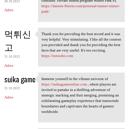
continue. Private fitness program Winter Park FL
30.10.2023
https://darwin-fitness.com/personal-trainer-winter-
Adres
park/
먹튀신
Thank you for providing the best record and it was
Thank you for providing the
very helpful. Very stimulating. I like all the content
고
you provided and thank you for providing the best
facts that are very useful. It's too exciting.
https://totowho.com
31.10.2023
Adres
suika game
Immerse yourself in the vibrant universe of
Immerse yourself in the
https://suikagameonline.com
, where players are
31.10.2023
invited to partake in a thrilling adventure of
strategic stacking and fruit merging, promising an
Adres
exhilarating gameplay experience that transcends
boundaries and captivates the hearts of gamers
worldwide.