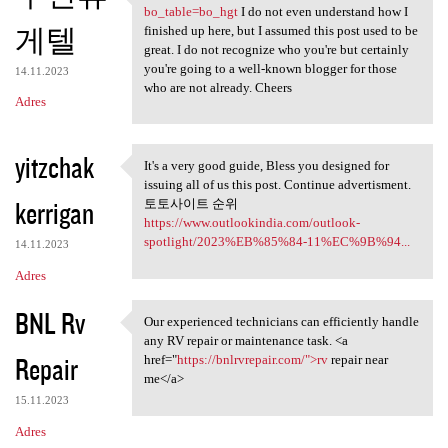
https://indal666.com/bbs
bo_table=bo_hgt
I do not even understand how I
게텔
finished up here, but I assumed this post used to be
great. I do not recognize who you're but certainly
you're going to a well-known blogger for those
14.11.2023
who are not already. Cheers
Adres
yitzchak
It's a very good guide, Bless you designed for
It's a very good guide, Bless
issuing all of us this post. Continue advertisment.
kerrigan
토토사이트 순위
https://www.outlookindia.com/outlook-
spotlight/2023%EB%85%84-11%EC%9B%94...
14.11.2023
Adres
BNL Rv
Our experienced technicians can efficiently handle
Our experienced technicians
any RV repair or maintenance task. <a
Repair
href="
https://bnlrvrepair.com/">rv
repair near
me</a>
15.11.2023
Adres