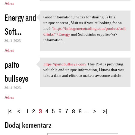
Adres
Energy and
Good information, thanks for sharing us this
Good information, thanks for
unique content , Visit us if you’re looking for <a
Soft...
href="
https://infosgenecotrading.com/product/soft-
drinks/">Energy
and Soft drinks supplier</a>
information .
30.11.2023
Adres
paito
https://paitobullseye.com/
This Post is providing
https://paitobullseye.com/
valuable and unique information, I know that you
bullseye
take a time and effort to make a awesome article
30.11.2023
Adres
S
1
2
3
4
5
6
7
8
9
…
t
Dodaj komentarz
r
o