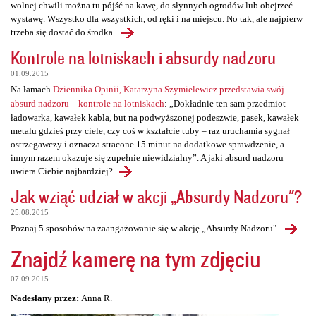
wolnej chwili można tu pójść na kawę, do słynnych ogrodów lub obejrzeć
wystawę. Wszystko dla wszystkich, od ręki i na miejscu. No tak, ale najpierw
trzeba się dostać do środka.
Kontrole na lotniskach i absurdy nadzoru
01.09.2015
Na łamach
Dziennika Opinii, Katarzyna Szymielewicz przedstawia swój
absurd nadzoru – kontrole na lotniskach
: „Dokładnie ten sam przedmiot –
ładowarka, kawałek kabla, but na podwyższonej podeszwie, pasek, kawałek
metalu gdzieś przy ciele, czy coś w kształcie tuby – raz uruchamia sygnał
ostrzegawczy i oznacza stracone 15 minut na dodatkowe sprawdzenie, a
innym razem okazuje się zupełnie niewidzialny”. A jaki absurd nadzoru
uwiera Ciebie najbardziej?
Jak wziąć udział w akcji „Absurdy Nadzoru"?
25.08.2015
Poznaj 5 sposobów na zaangażowanie się w akcję „Absurdy Nadzoru".
Znajdź kamerę na tym zdjęciu
07.09.2015
Nadesłany przez:
Anna R.