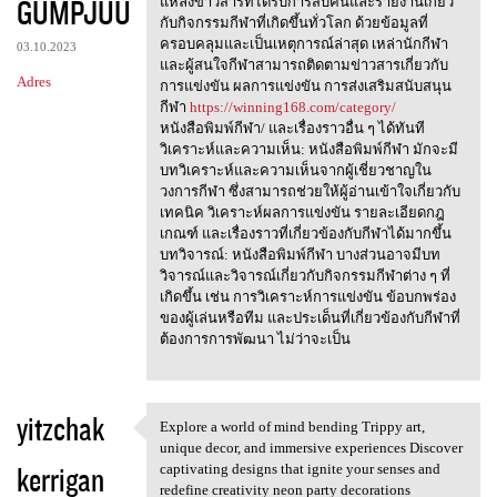
GUMPJUU
m
แหล่งข่าวสารที่ได้รับการสืบค้นและรายงานเกี่ยว
กับกิจกรรมกีฬาที่เกิดขึ้นทั่วโลก ด้วยข้อมูลที่
e
ครอบคลุมและเป็นเหตุการณ์ล่าสุด เหล่านักกีฬา
03.10.2023
n
และผู้สนใจกีฬาสามารถติดตามข่าวสารเกี่ยวกับ
Adres
การแข่งขัน ผลการแข่งขัน การส่งเสริมสนับสนุน
t
กีฬา
https://winning168.com/category/
a
หนังสือพิมพ์กีฬา/ และเรื่องราวอื่น ๆ ได้ทันที
วิเคราะห์และความเห็น: หนังสือพิมพ์กีฬา มักจะมี
r
บทวิเคราะห์และความเห็นจากผู้เชี่ยวชาญใน
z
วงการกีฬา ซึ่งสามารถช่วยให้ผู้อ่านเข้าใจเกี่ยวกับ
เทคนิค วิเคราะห์ผลการแข่งขัน รายละเอียดกฎ
e
เกณฑ์ และเรื่องราวที่เกี่ยวข้องกับกีฬาได้มากขึ้น
บทวิจารณ์: หนังสือพิมพ์กีฬา บางส่วนอาจมีบท
วิจารณ์และวิจารณ์เกี่ยวกับกิจกรรมกีฬาต่าง ๆ ที่
เกิดขึ้น เช่น การวิเคราะห์การแข่งขัน ข้อบกพร่อง
ของผู้เล่นหรือทีม และประเด็นที่เกี่ยวข้องกับกีฬาที่
ต้องการการพัฒนา ไม่ว่าจะเป็น
yitzchak
Explore a world of mind bending Trippy art,
Explore a world of mind
unique decor, and immersive experiences Discover
kerrigan
captivating designs that ignite your senses and
redefine creativity neon party decorations