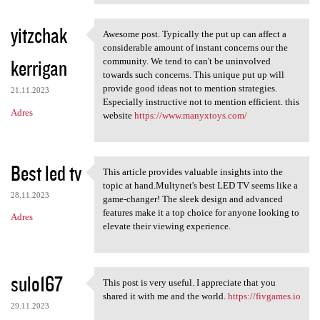
yitzchak
Awesome post. Typically the put up can affect a
Awesome post. Typically the
considerable amount of instant concerns our the
kerrigan
community. We tend to can't be uninvolved
towards such concerns. This unique put up will
provide good ideas not to mention strategies.
21.11.2023
Especially instructive not to mention efficient. this
Adres
website
https://www.manyxtoys.com/
Best led tv
This article provides valuable insights into the
This article provides
topic at hand.Multynet's best LED TV seems like a
28.11.2023
game-changer! The sleek design and advanced
features make it a top choice for anyone looking to
Adres
elevate their viewing experience.
sulo167
This post is very useful. I appreciate that you
This post is very useful. I
shared it with me and the world.
https://fivgames.io
29.11.2023