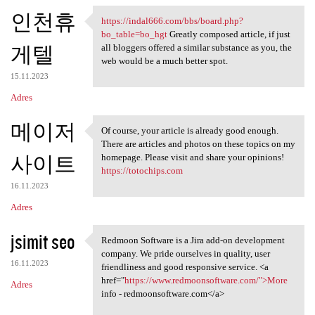
인천휴
https://indal666.com/bbs/board.php?
https://indal666.com/bbs
bo_table=bo_hgt
Greatly composed article, if just
게텔
all bloggers offered a similar substance as you, the
web would be a much better spot.
15.11.2023
Adres
메이저
Of course, your article is already good enough.
Of course, your article is
There are articles and photos on these topics on my
사이트
homepage. Please visit and share your opinions!
https://totochips.com
16.11.2023
Adres
jsimit seo
Redmoon Software is a Jira add-on development
Redmoon Software is a Jira
company. We pride ourselves in quality, user
16.11.2023
friendliness and good responsive service. <a
href="
https://www.redmoonsoftware.com/">More
Adres
info - redmoonsoftware.com</a>