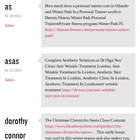
as
How much does a personal trainer cost in Orlando
How much does a personal
and Winter Park Is a Personal Trainer worth it
31.10.2023
Darwin Fitness Winter Park Personal
TrainersPrivate fitness program Winter Park FL
Adres
https://darwin-fitness.com/personal-trainer-winter-
park/
asas
Complete Aesthetic Solutions at Dr Olga Nos’
Complete Aesthetic Solutions
Clinic Anti Wrinkle Treatment London, Anti
01.11.2023
Wrinkle Treatment In London, Aesthetic Hair
Treatment In London, Aesthetic Clinic In London,
Adres
Aesthetic Treatment In Londonanti wrinkle
treatment
https://dr-nos.com/anti-wrinkle-
injection-in-london/
dorothy
The Christmas Chronicles Santa Claus Costume
The Christmas Chronicles
https://www.hleatherjackets.com/product/the-
connor
christmas-chronicles-santa-c...
This outfit keeps
you cool in this winter season and also makes you