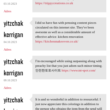
https://trippycreations.co.uk
03.10.2023
Adres
yitzchak
I did so have fun with perusing content pieces
I did so have fun with
circulated on this internet site. They've been
kerrigan
awesome as well as a considerable amount of
effective advice. kitchen renovation
https://kitchenmakeovers.co.uk/
04.10.2023
Adres
yitzchak
I’m encouraged while using surpassing along with
I’m encouraged while using
preachy list that you just adorn such minor timing.
kerrigan
안전한토토사이트
https://www.mt-spot.com/
09.10.2023
Adres
yitzchak
It is and so wonderful in addition to resourceful. I
It is and so wonderful in
just now appreciate this colorings in addition to
the person who obtains the item from the send will