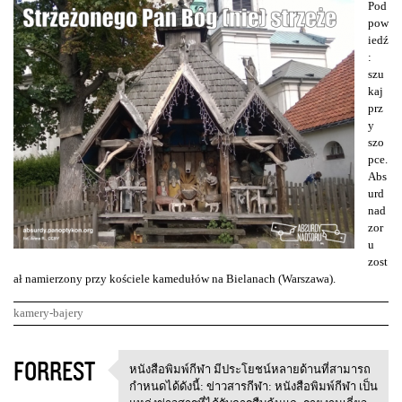
Pod
pow
iedź
:
szu
kaj
prz
y
szo
pce.
Abs
urd
nad
zor
u
zost
ał namierzony przy kościele kamedułów na Bielanach (Warszawa).
kamery-bajery
K
FORREST
หนังสือพิมพ์กีฬา มีประโยชน์หลายด้านที่สามารถ
หนังสือพิมพ์กีฬา
o
กำหนดได้ดังนี้: ข่าวสารกีฬา: หนังสือพิมพ์กีฬา เป็น