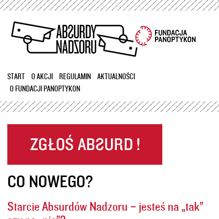
Przejdź
do
treści
START
O AKCJI
REGULAMIN
AKTUALNOŚCI
O FUNDACJI PANOPTYKON
CO NOWEGO?
Starcie Absurdów Nadzoru – jesteś na „tak”