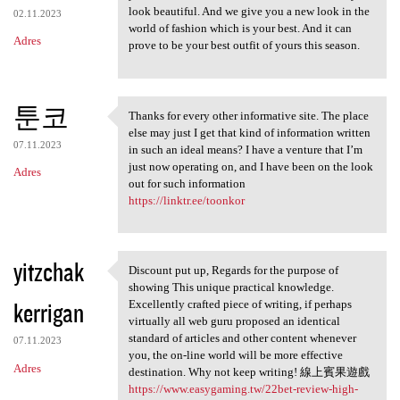
look beautiful. And we give you a new look in the
02.11.2023
world of fashion which is your best. And it can
Adres
prove to be your best outfit of yours this season.
툰코
Thanks for every other informative site. The place
Thanks for every other
else may just I get that kind of information written
07.11.2023
in such an ideal means? I have a venture that I’m
just now operating on, and I have been on the look
Adres
out for such information
https://linktr.ee/toonkor
yitzchak
Discount put up, Regards for the purpose of
Discount put up, Regards for
showing This unique practical knowledge.
kerrigan
Excellently crafted piece of writing, if perhaps
virtually all web guru proposed an identical
standard of articles and other content whenever
07.11.2023
you, the on-line world will be more effective
Adres
destination. Why not keep writing! 線上賓果遊戲
https://www.easygaming.tw/22bet-review-high-