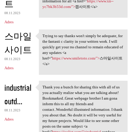
트
information for all <a href="
https://www.xn--
yc7bk3b53d.com/">
캡사이트</a>
08.11.2023
Adres
스마일
Trying to say thanks won't simply be adequate, for
Trying to say thanks won't
the fantasti c clarity in your written work. I will
사이트
quickly get your rss channel to remain educated of
any updates <a
href="
https://www.smiletoto.com/">
스마일사이트
08.11.2023
</a>
Adres
industrial
Thank you a bunch for sharing this with all of us
Thank you a bunch for sharing
you actually realize what you are talking about!
outd...
Bookmarked..Great webpage brother I am gona
inform this to all my friends and
contact..Wonderful illustrated information. I thank
08.11.2023
you about that. No doubt it will be very useful for
Adres
my future projects. Would like to see some other
posts on the same subject <a
href="
https://ioslist.com/">industrial
outdoor