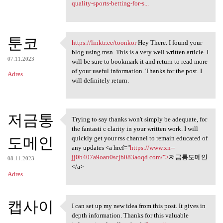
quality-sports-betting-for-s...
툰코
https://linktr.ee/toonkor
Hey There. I found your
https://linktr.ee/toonkor Hey
blog using msn. This is a very well written article. I
07.11.2023
will be sure to bookmark it and return to read more
of your useful information. Thanks for the post. I
Adres
will definitely return.
저금통
Trying to say thanks won't simply be adequate, for
Trying to say thanks won't
the fantasti c clarity in your written work. I will
도메인
quickly get your rss channel to remain educated of
any updates <a href="
https://www.xn--
jj0b407a9oan0scjb083aoqd.com/">
저금통도메인
08.11.2023
</a>
Adres
캡사이
I can set up my new idea from this post. It gives in
I can set up my new idea from
depth information. Thanks for this valuable