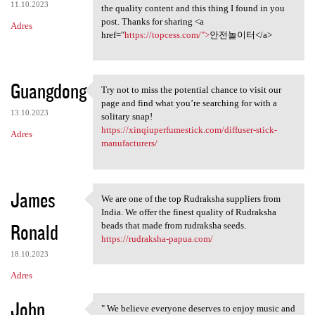
11.10.2023
the quality content and this thing I found in you
post. Thanks for sharing <a
Adres
href="
https://topcess.com/">
안전놀이터</a>
Guangdong
Try not to miss the potential chance to visit our
Try not to miss the potential
page and find what you’re searching for with a
13.10.2023
solitary snap!
https://xinqiuperfumestick.com/diffuser-stick-
Adres
manufacturers/
James
We are one of the top Rudraksha suppliers from
We are one of the top
India. We offer the finest quality of Rudraksha
Ronald
beads that made from rudraksha seeds.
https://rudraksha-papua.com/
18.10.2023
Adres
John
" We believe everyone deserves to enjoy music and