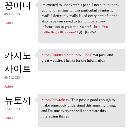
꽁머니
’m excited to uncover this page. I need to to thank
’m excited to uncover this
you for ones time for this particularly fantastic
08.11.2023
read!! I definitely really liked every part of it and i
also have you saved to fav to look at new
Adres
information in your site. <a href="
http://xn--
hs0by0egti38za.com/">
꽁머니</a>
카지노
https://linktr.ee/hoteltoto1122
Great post, and
https://linktr.ee
great website. Thanks for the information
사이트
09.11.2023
Adres
뉴토끼
https://newtoki.tv/
This post is good enough to
https://newtoki.tv/ This post
make somebody understand this amazing thing,
12.11.2023
and I'm sure everyone will appreciate this
interesting things
Adres