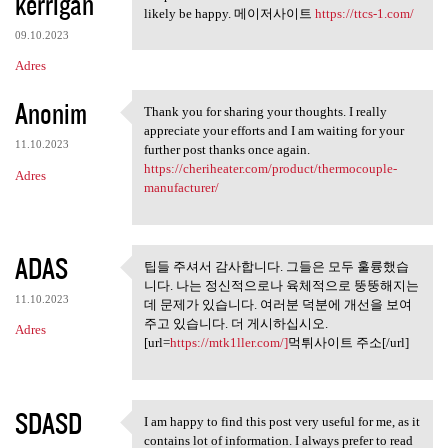
kerrigan
likely be happy. 메이저사이트
https://ttcs-1.com/
09.10.2023
Adres
Anonim
Thank you for sharing your thoughts. I really
Thank you for sharing your
appreciate your efforts and I am waiting for your
11.10.2023
further post thanks once again.
https://cheriheater.com/product/thermocouple-
Adres
manufacturer/
ADAS
팁들 주셔서 감사합니다. 그들은 모두 훌륭했습
팁들 주셔서 감사합니다. 그들은
니다. 나는 정신적으로나 육체적으로 뚱뚱해지는
모두 훌륭했습니다.
11.10.2023
데 문제가 있습니다. 여러분 덕분에 개선을 보여
주고 있습니다. 더 게시하십시오.
Adres
[url=
https://mtk1ller.com/]
먹튀사이트 주소[/url]
SDASD
I am happy to find this post very useful for me, as it
I am happy to find this post
contains lot of information. I always prefer to read