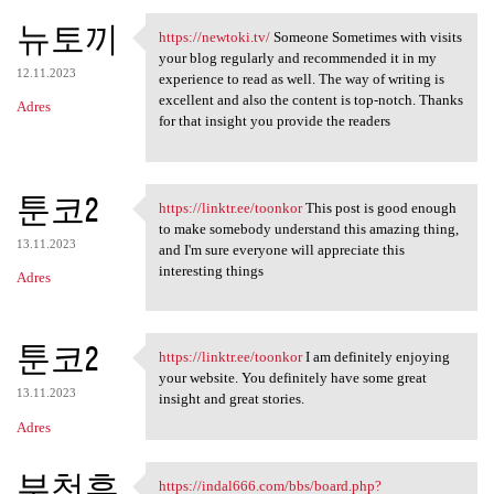
뉴토끼
https://newtoki.tv/
Someone Sometimes with visits
https://newtoki.tv/ Someone
your blog regularly and recommended it in my
12.11.2023
experience to read as well. The way of writing is
excellent and also the content is top-notch. Thanks
Adres
for that insight you provide the readers
툰코2
https://linktr.ee/toonkor
This post is good enough
https://linktr.ee/toonkor
to make somebody understand this amazing thing,
13.11.2023
and I'm sure everyone will appreciate this
interesting things
Adres
툰코2
https://linktr.ee/toonkor
I am definitely enjoying
https://linktr.ee/toonkor I
your website. You definitely have some great
13.11.2023
insight and great stories.
Adres
부천휴
https://indal666.com/bbs/board.php?