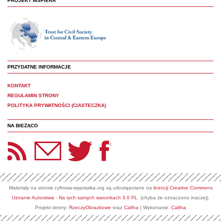
PROJEKT WSPIERA
PRZYDATNE INFORMACJE
KONTAKT
REGULAMIN STRONY
POLITYKA PRYWATNOŚCI (CIASTECZKA)
NA BIEŻĄCO
etter Panoptyka
Twitter
Facebook
<
Materiały na stronie cyfrowa-wyprawka.org są udostępniane na
licencji Creative Commons
Uznanie Autorstwa - Na tych samych warunkach 3.0 PL
(chyba że oznaczono inaczej).
Projekt strony:
RzeczyObrazkowe
oraz
Caltha
| Wykonanie:
Caltha