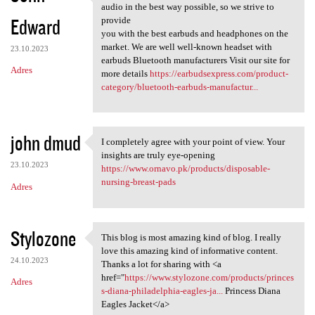
" We believe everyone
audio in the best way possible, so we strive to
Edward
provide
you with the best earbuds and headphones on the
market. We are well well-known headset with
23.10.2023
earbuds Bluetooth manufacturers Visit our site for
Adres
more details
https://earbudsexpress.com/product-
category/bluetooth-earbuds-manufactur...
john dmud
I completely agree with your point of view. Your
I completely agree with your
insights are truly eye-opening
23.10.2023
https://www.ornavo.pk/products/disposable-
nursing-breast-pads
Adres
Stylozone
This blog is most amazing kind of blog. I really
This blog is most amazing
love this amazing kind of informative content.
24.10.2023
Thanks a lot for sharing with <a
href="
https://www.stylozone.com/products/princes
Adres
s-diana-philadelphia-eagles-ja...
Princess Diana
Eagles Jacket</a>