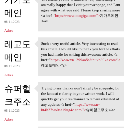
The article you have shared
am really happy that I visit your webpage, and I am
메인
agree with what you said. Please keep sharing more
<a href="
https://www.totogiga.com/">
기가도메인
</a>
08.11.2023
Adres
레고도
Such a very useful article. Very interesting to read
Such a very useful article.
this article. I would like to thank you for the efforts
메인
you had made for writing this awesome article. <a
href="
https://www.xn--299ao5s3thuvh89ka.com/">
레고도메인</a>
08.11.2023
Adres
슈퍼헐
Trying to say thanks won't simply be adequate, for
Trying to say thanks won't
the fantasti c clarity in your written work. I will
크주소
quickly get your rss channel to remain educated of
any updates <a href="
https://www.xn--
ht4b27wo0aa19ug4e.com/">
슈퍼헐크주소</a>
08.11.2023
Adres