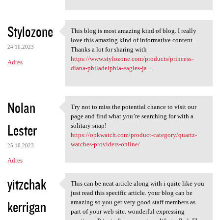
Stylozone
This blog is most amazing kind of blog. I really
This blog is most amazing
love this amazing kind of informative content.
24.10.2023
Thanks a lot for sharing with
https://www.stylozone.com/products/princess-
Adres
diana-philadelphia-eagles-ja...
Nolan
Try not to miss the potential chance to visit our
Try not to miss the potential
page and find what you’re searching for with a
Lester
solitary snap!
https://opkwatch.com/product-category/quartz-
watches-providers-online/
25.10.2023
Adres
yitzchak
This can be neat article along with i quite like you
This can be neat article
just read this specific article. your blog can be
kerrigan
amazing so you get very good staff members as
part of your web site. wonderful expressing