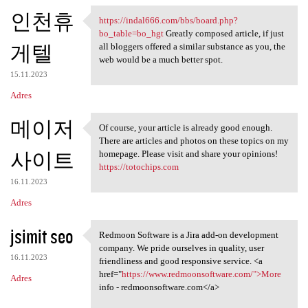
인천휴
https://indal666.com/bbs/board.php?
https://indal666.com/bbs
bo_table=bo_hgt
Greatly composed article, if just
게텔
all bloggers offered a similar substance as you, the
web would be a much better spot.
15.11.2023
Adres
메이저
Of course, your article is already good enough.
Of course, your article is
There are articles and photos on these topics on my
사이트
homepage. Please visit and share your opinions!
https://totochips.com
16.11.2023
Adres
jsimit seo
Redmoon Software is a Jira add-on development
Redmoon Software is a Jira
company. We pride ourselves in quality, user
16.11.2023
friendliness and good responsive service. <a
href="
https://www.redmoonsoftware.com/">More
Adres
info - redmoonsoftware.com</a>