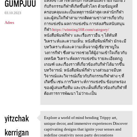
GUMPJUU
m
แหล่งข่าวสารที่ได้รับการสืบค้นและรายงานเกี่ยว
กับกิจกรรมกีฬาที่เกิดขึ้นทั่วโลก ด้วยข้อมูลที่
e
ครอบคลุมและเป็นเหตุการณ์ล่าสุด เหล่านักกีฬา
03.10.2023
n
และผู้สนใจกีฬาสามารถติดตามข่าวสารเกี่ยวกับ
Adres
การแข่งขัน ผลการแข่งขัน การส่งเสริมสนับสนุน
t
กีฬา
https://winning168.com/category/
a
หนังสือพิมพ์กีฬา/ และเรื่องราวอื่น ๆ ได้ทันที
วิเคราะห์และความเห็น: หนังสือพิมพ์กีฬา มักจะมี
r
บทวิเคราะห์และความเห็นจากผู้เชี่ยวชาญใน
z
วงการกีฬา ซึ่งสามารถช่วยให้ผู้อ่านเข้าใจเกี่ยวกับ
เทคนิค วิเคราะห์ผลการแข่งขัน รายละเอียดกฎ
e
เกณฑ์ และเรื่องราวที่เกี่ยวข้องกับกีฬาได้มากขึ้น
บทวิจารณ์: หนังสือพิมพ์กีฬา บางส่วนอาจมีบท
วิจารณ์และวิจารณ์เกี่ยวกับกิจกรรมกีฬาต่าง ๆ ที่
เกิดขึ้น เช่น การวิเคราะห์การแข่งขัน ข้อบกพร่อง
ของผู้เล่นหรือทีม และประเด็นที่เกี่ยวข้องกับกีฬาที่
ต้องการการพัฒนา ไม่ว่าจะเป็น
yitzchak
Explore a world of mind bending Trippy art,
Explore a world of mind
unique decor, and immersive experiences Discover
kerrigan
captivating designs that ignite your senses and
redefine creativity neon party decorations