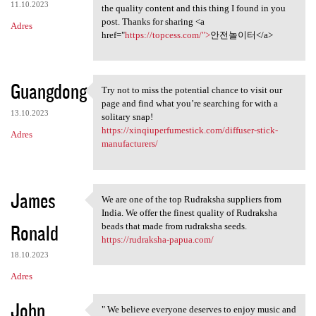
11.10.2023
the quality content and this thing I found in you
post. Thanks for sharing <a
Adres
href="
https://topcess.com/">
안전놀이터</a>
Guangdong
Try not to miss the potential chance to visit our
Try not to miss the potential
page and find what you’re searching for with a
13.10.2023
solitary snap!
https://xinqiuperfumestick.com/diffuser-stick-
Adres
manufacturers/
James
We are one of the top Rudraksha suppliers from
We are one of the top
India. We offer the finest quality of Rudraksha
Ronald
beads that made from rudraksha seeds.
https://rudraksha-papua.com/
18.10.2023
Adres
John
" We believe everyone deserves to enjoy music and