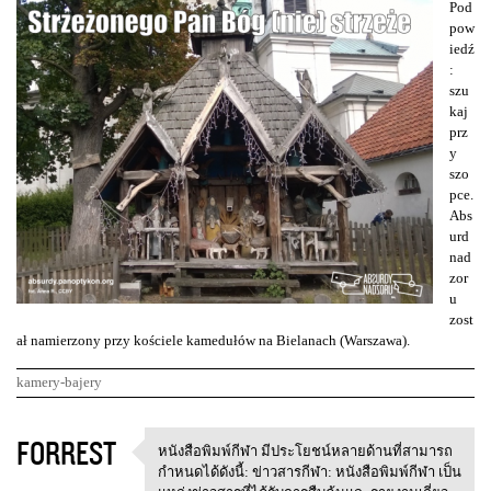
Pod
pow
iedź
:
szu
kaj
prz
y
szo
pce.
Abs
urd
nad
zor
u
zost
ał namierzony przy kościele kamedułów na Bielanach (Warszawa).
kamery-bajery
K
FORREST
หนังสือพิมพ์กีฬา มีประโยชน์หลายด้านที่สามารถ
หนังสือพิมพ์กีฬา
o
กำหนดได้ดังนี้: ข่าวสารกีฬา: หนังสือพิมพ์กีฬา เป็น