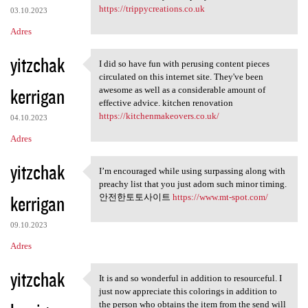
https://trippycreations.co.uk
03.10.2023
Adres
yitzchak
I did so have fun with perusing content pieces
I did so have fun with
circulated on this internet site. They've been
kerrigan
awesome as well as a considerable amount of
effective advice. kitchen renovation
https://kitchenmakeovers.co.uk/
04.10.2023
Adres
yitzchak
I’m encouraged while using surpassing along with
I’m encouraged while using
preachy list that you just adorn such minor timing.
kerrigan
안전한토토사이트
https://www.mt-spot.com/
09.10.2023
Adres
yitzchak
It is and so wonderful in addition to resourceful. I
It is and so wonderful in
just now appreciate this colorings in addition to
the person who obtains the item from the send will