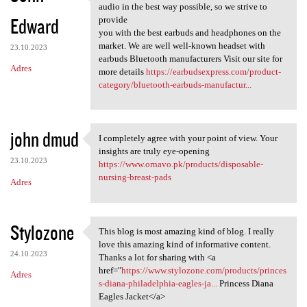
" We believe everyone
audio in the best way possible, so we strive to
Edward
provide
you with the best earbuds and headphones on the
market. We are well well-known headset with
23.10.2023
earbuds Bluetooth manufacturers Visit our site for
Adres
more details
https://earbudsexpress.com/product-
category/bluetooth-earbuds-manufactur...
john dmud
I completely agree with your point of view. Your
I completely agree with your
insights are truly eye-opening
23.10.2023
https://www.ornavo.pk/products/disposable-
nursing-breast-pads
Adres
Stylozone
This blog is most amazing kind of blog. I really
This blog is most amazing
love this amazing kind of informative content.
24.10.2023
Thanks a lot for sharing with <a
href="
https://www.stylozone.com/products/princes
Adres
s-diana-philadelphia-eagles-ja...
Princess Diana
Eagles Jacket</a>