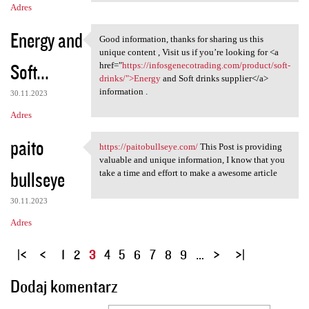
Adres
Energy and
Good information, thanks for sharing us this
Good information, thanks for
unique content , Visit us if you’re looking for <a
Soft...
href="
https://infosgenecotrading.com/product/soft-
drinks/">Energy
and Soft drinks supplier</a>
information .
30.11.2023
Adres
paito
https://paitobullseye.com/
This Post is providing
https://paitobullseye.com/
valuable and unique information, I know that you
bullseye
take a time and effort to make a awesome article
30.11.2023
Adres
S
1
2
3
4
5
6
7
8
9
…
t
Dodaj komentarz
r
o