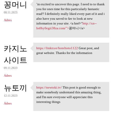
꽁머니
’m excited to uncover this page. I need to to thank
’m excited to uncover this
you for ones time for this particularly fantastic
08.11.2023
read!! I definitely really liked every part of it and i
also have you saved to fav to look at new
Adres
information in your site. <a href="
http://xn--
hs0by0egti38za.com/">
꽁머니</a>
카지노
https://linktr.ee/hoteltoto1122
Great post, and
https://linktr.ee
great website. Thanks for the information
사이트
09.11.2023
Adres
뉴토끼
https://newtoki.tv/
This post is good enough to
https://newtoki.tv/ This post
make somebody understand this amazing thing,
12.11.2023
and I'm sure everyone will appreciate this
interesting things
Adres