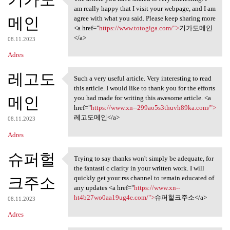
The article you have shared
am really happy that I visit your webpage, and I am
메인
agree with what you said. Please keep sharing more
<a href="
https://www.totogiga.com/">
기가도메인
</a>
08.11.2023
Adres
레고도
Such a very useful article. Very interesting to read
Such a very useful article.
this article. I would like to thank you for the efforts
메인
you had made for writing this awesome article. <a
href="
https://www.xn--299ao5s3thuvh89ka.com/">
레고도메인</a>
08.11.2023
Adres
슈퍼헐
Trying to say thanks won't simply be adequate, for
Trying to say thanks won't
the fantasti c clarity in your written work. I will
크주소
quickly get your rss channel to remain educated of
any updates <a href="
https://www.xn--
ht4b27wo0aa19ug4e.com/">
슈퍼헐크주소</a>
08.11.2023
Adres