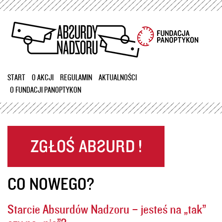
Przejdź
do
treści
START
O AKCJI
REGULAMIN
AKTUALNOŚCI
O FUNDACJI PANOPTYKON
CO NOWEGO?
Starcie Absurdów Nadzoru – jesteś na „tak”