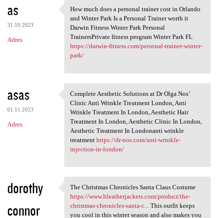
as
How much does a personal trainer cost in Orlando
How much does a personal
and Winter Park Is a Personal Trainer worth it
31.10.2023
Darwin Fitness Winter Park Personal
TrainersPrivate fitness program Winter Park FL
Adres
https://darwin-fitness.com/personal-trainer-winter-
park/
asas
Complete Aesthetic Solutions at Dr Olga Nos’
Complete Aesthetic Solutions
Clinic Anti Wrinkle Treatment London, Anti
01.11.2023
Wrinkle Treatment In London, Aesthetic Hair
Treatment In London, Aesthetic Clinic In London,
Adres
Aesthetic Treatment In Londonanti wrinkle
treatment
https://dr-nos.com/anti-wrinkle-
injection-in-london/
dorothy
The Christmas Chronicles Santa Claus Costume
The Christmas Chronicles
https://www.hleatherjackets.com/product/the-
connor
christmas-chronicles-santa-c...
This outfit keeps
you cool in this winter season and also makes you