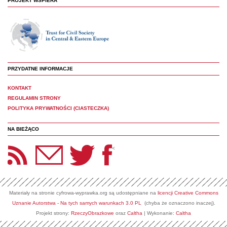
PROJEKT WSPIERA
PRZYDATNE INFORMACJE
KONTAKT
REGULAMIN STRONY
POLITYKA PRYWATNOŚCI (CIASTECZKA)
NA BIEŻĄCO
etter Panoptyka
Twitter
Facebook
<
Materiały na stronie cyfrowa-wyprawka.org są udostępniane na
licencji Creative Commons
Uznanie Autorstwa - Na tych samych warunkach 3.0 PL
(chyba że oznaczono inaczej).
Projekt strony:
RzeczyObrazkowe
oraz
Caltha
| Wykonanie:
Caltha