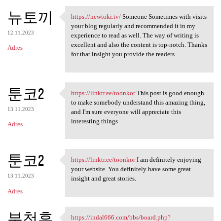
뉴토끼
https://newtoki.tv/
Someone Sometimes with visits
https://newtoki.tv/ Someone
your blog regularly and recommended it in my
12.11.2023
experience to read as well. The way of writing is
excellent and also the content is top-notch. Thanks
Adres
for that insight you provide the readers
툰코2
https://linktr.ee/toonkor
This post is good enough
https://linktr.ee/toonkor
to make somebody understand this amazing thing,
13.11.2023
and I'm sure everyone will appreciate this
interesting things
Adres
툰코2
https://linktr.ee/toonkor
I am definitely enjoying
https://linktr.ee/toonkor I
your website. You definitely have some great
13.11.2023
insight and great stories.
Adres
부천휴
https://indal666.com/bbs/board.php?