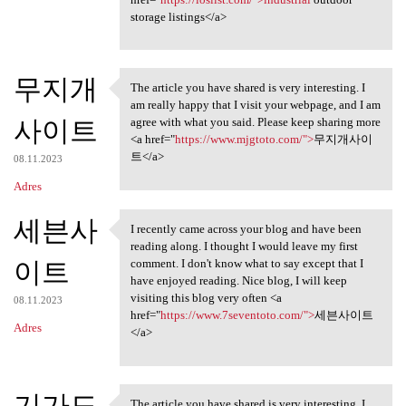
storage listings</a>
무지개
The article you have shared is very interesting. I
The article you have shared
am really happy that I visit your webpage, and I am
사이트
agree with what you said. Please keep sharing more
<a href="
https://www.mjgtoto.com/">
무지개사이
트</a>
08.11.2023
Adres
세븐사
I recently came across your blog and have been
I recently came across your
reading along. I thought I would leave my first
이트
comment. I don't know what to say except that I
have enjoyed reading. Nice blog, I will keep
visiting this blog very often <a
08.11.2023
href="
https://www.7seventoto.com/">
세븐사이트
Adres
</a>
기가도
The article you have shared is very interesting. I