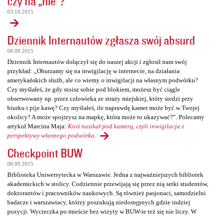
czy na „nie”?
03.10.2015
Dziennik Internautów zgłasza swój absurd
08.09.2015
Dziennik Internautów dołączył się do naszej akcji i zgłosił nam swój
przykład: „Oburzamy się na inwigilację w internecie, na działania
amerykańskich służb, ale co wiemy o inwigilacji na własnym podwórku?
Czy myślałeś, że gdy stoisz sobie pod blokiem, możesz być ciągle
obserwowany np. przez człowieka ze straży miejskiej, który siedzi przy
biurku i pije kawę? Czy myślałeś, ile naprawdę kamer może być w Twojej
okolicy? A może spojrzysz na mapkę, która może to ukazywać?”. Polecamy
artykuł Marcina Maja:
Ktoś nasikał pod kamerą, czyli inwigilacja z
perspektywy własnego podwórka
.
Checkpoint BUW
08.09.2015
Biblioteka Uniwersytecka w Warszawie. Jedna z najważniejszych bibliotek
akademickich w stolicy. Codziennie przewijają się przez nią setki studentów,
doktorantów i pracowników naukowych. Są również pasjonaci, samodzielni
badacze i warszawiacy, którzy poszukują niedostępnych gdzie indziej
pozycji. Wycieczka po mieście bez wizyty w BUW-ie też się nie liczy. W