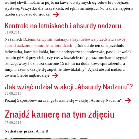
wolnej chwili można tu pójść na kawę, do słynnych ogrodów lub obejrzeć
wystawę. Wszystko dla wszystkich, od ręki i na miejscu. No tak, ale najpierw
trzeba się dostać do środka.
Kontrole na lotniskach i absurdy nadzoru
01.09.2015
Na łamach
Dziennika Opinii, Katarzyna Szymielewicz przedstawia swój
absurd nadzoru – kontrole na lotniskach
: „Dokładnie ten sam przedmiot –
ładowarka, kawałek kabla, but na podwyższonej podeszwie, pasek, kawałek
metalu gdzieś przy ciele, czy coś w kształcie tuby – raz uruchamia sygnał
ostrzegawczy i oznacza stracone 15 minut na dodatkowe sprawdzenie, a
innym razem okazuje się zupełnie niewidzialny”. A jaki absurd nadzoru
uwiera Ciebie najbardziej?
Jak wziąć udział w akcji „Absurdy Nadzoru"?
25.08.2015
Poznaj 5 sposobów na zaangażowanie się w akcję „Absurdy Nadzoru".
Znajdź kamerę na tym zdjęciu
07.09.2015
Nadesłany przez:
Anna R.