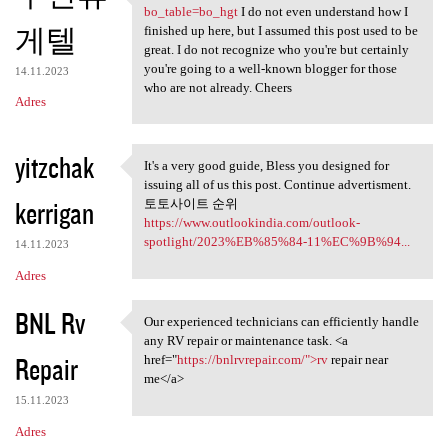
https://indal666.com/bbs
bo_table=bo_hgt
I do not even understand how I
게텔
finished up here, but I assumed this post used to be
great. I do not recognize who you're but certainly
you're going to a well-known blogger for those
14.11.2023
who are not already. Cheers
Adres
yitzchak
It's a very good guide, Bless you designed for
It's a very good guide, Bless
issuing all of us this post. Continue advertisment.
kerrigan
토토사이트 순위
https://www.outlookindia.com/outlook-
spotlight/2023%EB%85%84-11%EC%9B%94...
14.11.2023
Adres
BNL Rv
Our experienced technicians can efficiently handle
Our experienced technicians
any RV repair or maintenance task. <a
Repair
href="
https://bnlrvrepair.com/">rv
repair near
me</a>
15.11.2023
Adres