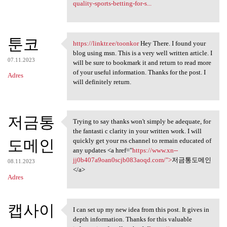
quality-sports-betting-for-s...
툰코
https://linktr.ee/toonkor
Hey There. I found your
https://linktr.ee/toonkor Hey
blog using msn. This is a very well written article. I
07.11.2023
will be sure to bookmark it and return to read more
of your useful information. Thanks for the post. I
Adres
will definitely return.
저금통
Trying to say thanks won't simply be adequate, for
Trying to say thanks won't
the fantasti c clarity in your written work. I will
도메인
quickly get your rss channel to remain educated of
any updates <a href="
https://www.xn--
jj0b407a9oan0scjb083aoqd.com/">
저금통도메인
08.11.2023
</a>
Adres
캡사이
I can set up my new idea from this post. It gives in
I can set up my new idea from
depth information. Thanks for this valuable