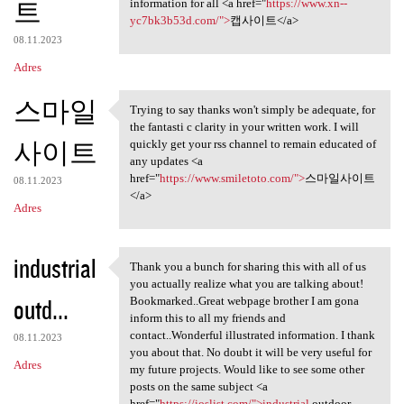
트
information for all <a href="
https://www.xn--
yc7bk3b53d.com/">
캡사이트</a>
08.11.2023
Adres
스마일
Trying to say thanks won't simply be adequate, for
Trying to say thanks won't
the fantasti c clarity in your written work. I will
사이트
quickly get your rss channel to remain educated of
any updates <a
href="
https://www.smiletoto.com/">
스마일사이트
08.11.2023
</a>
Adres
industrial
Thank you a bunch for sharing this with all of us
Thank you a bunch for sharing
you actually realize what you are talking about!
outd...
Bookmarked..Great webpage brother I am gona
inform this to all my friends and
contact..Wonderful illustrated information. I thank
08.11.2023
you about that. No doubt it will be very useful for
Adres
my future projects. Would like to see some other
posts on the same subject <a
href="
https://ioslist.com/">industrial
outdoor