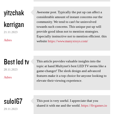
yitzchak
Awesome post. Typically the put up can affect a
Awesome post. Typically the
considerable amount of instant concerns our the
kerrigan
community. We tend to can't be uninvolved
towards such concerns. This unique put up will
provide good ideas not to mention strategies.
21.11.2023
Especially instructive not to mention efficient. this
Adres
website
https://www.manyxtoys.com/
Best led tv
This article provides valuable insights into the
This article provides
topic at hand.Multynet's best LED TV seems like a
28.11.2023
game-changer! The sleek design and advanced
features make it a top choice for anyone looking to
Adres
elevate their viewing experience.
sulo167
This post is very useful. I appreciate that you
This post is very useful. I
shared it with me and the world.
https://fivgames.io
29.11.2023