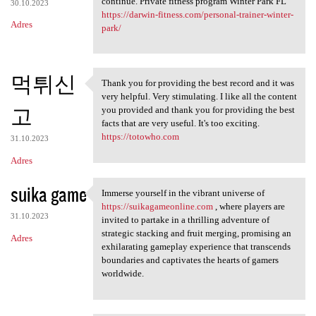
continue. Private fitness program Winter Park FL
30.10.2023
https://darwin-fitness.com/personal-trainer-winter-
Adres
park/
먹튀신
Thank you for providing the best record and it was
Thank you for providing the
very helpful. Very stimulating. I like all the content
고
you provided and thank you for providing the best
facts that are very useful. It's too exciting.
https://totowho.com
31.10.2023
Adres
suika game
Immerse yourself in the vibrant universe of
Immerse yourself in the
https://suikagameonline.com
, where players are
31.10.2023
invited to partake in a thrilling adventure of
strategic stacking and fruit merging, promising an
Adres
exhilarating gameplay experience that transcends
boundaries and captivates the hearts of gamers
worldwide.