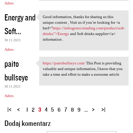
Adres
Energy and
Good information, thanks for sharing us this
Good information, thanks for
unique content , Visit us if you’re looking for <a
Soft...
href="
https://infosgenecotrading.com/product/soft-
drinks/">Energy
and Soft drinks supplier</a>
information .
30.11.2023
Adres
paito
https://paitobullseye.com/
This Post is providing
https://paitobullseye.com/
valuable and unique information, I know that you
bullseye
take a time and effort to make a awesome article
30.11.2023
Adres
S
1
2
3
4
5
6
7
8
9
…
t
Dodaj komentarz
r
o