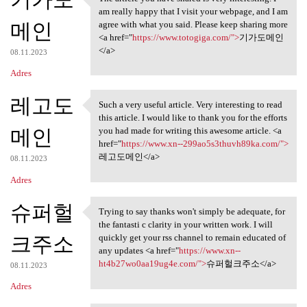
The article you have shared
am really happy that I visit your webpage, and I am
메인
agree with what you said. Please keep sharing more
<a href="
https://www.totogiga.com/">
기가도메인
</a>
08.11.2023
Adres
레고도
Such a very useful article. Very interesting to read
Such a very useful article.
this article. I would like to thank you for the efforts
메인
you had made for writing this awesome article. <a
href="
https://www.xn--299ao5s3thuvh89ka.com/">
레고도메인</a>
08.11.2023
Adres
슈퍼헐
Trying to say thanks won't simply be adequate, for
Trying to say thanks won't
the fantasti c clarity in your written work. I will
크주소
quickly get your rss channel to remain educated of
any updates <a href="
https://www.xn--
ht4b27wo0aa19ug4e.com/">
슈퍼헐크주소</a>
08.11.2023
Adres