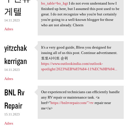
https://indal666.com/bbs
bo_table=bo_hgt
I do not even understand how I
게텔
finished up here, but I assumed this post used to be
great. I do not recognize who you're but certainly
you're going to a well-known blogger for those
14.11.2023
who are not already. Cheers
Adres
yitzchak
It's a very good guide, Bless you designed for
It's a very good guide, Bless
issuing all of us this post. Continue advertisment.
kerrigan
토토사이트 순위
https://www.outlookindia.com/outlook-
spotlight/2023%EB%85%84-11%EC%9B%94...
14.11.2023
Adres
BNL Rv
Our experienced technicians can efficiently handle
Our experienced technicians
any RV repair or maintenance task. <a
Repair
href="
https://bnlrvrepair.com/">rv
repair near
me</a>
15.11.2023
Adres