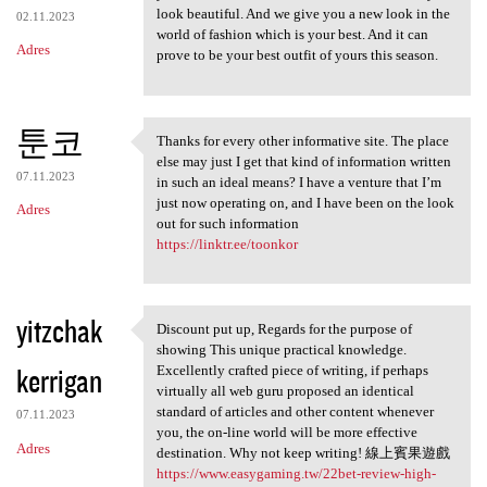
look beautiful. And we give you a new look in the
02.11.2023
world of fashion which is your best. And it can
Adres
prove to be your best outfit of yours this season.
툰코
Thanks for every other informative site. The place
Thanks for every other
else may just I get that kind of information written
07.11.2023
in such an ideal means? I have a venture that I’m
just now operating on, and I have been on the look
Adres
out for such information
https://linktr.ee/toonkor
yitzchak
Discount put up, Regards for the purpose of
Discount put up, Regards for
showing This unique practical knowledge.
kerrigan
Excellently crafted piece of writing, if perhaps
virtually all web guru proposed an identical
standard of articles and other content whenever
07.11.2023
you, the on-line world will be more effective
Adres
destination. Why not keep writing! 線上賓果遊戲
https://www.easygaming.tw/22bet-review-high-