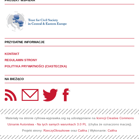
PROJEKT WSPIERA
PRZYDATNE INFORMACJE
KONTAKT
REGULAMIN STRONY
POLITYKA PRYWATNOŚCI (CIASTECZKA)
NA BIEŻĄCO
etter Panoptyka
Twitter
Facebook
<
Materiały na stronie cyfrowa-wyprawka.org są udostępniane na
licencji Creative Commons
Uznanie Autorstwa - Na tych samych warunkach 3.0 PL
(chyba że oznaczono inaczej).
Projekt strony:
RzeczyObrazkowe
oraz
Caltha
| Wykonanie:
Caltha