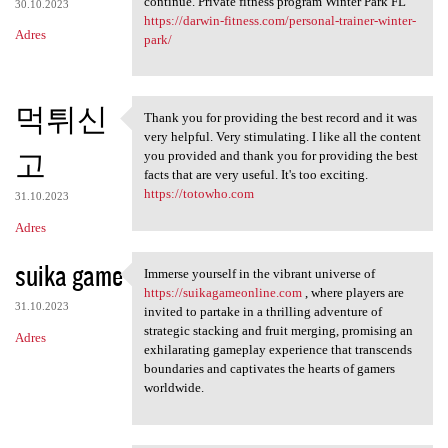
continue. Private fitness program Winter Park FL
30.10.2023
https://darwin-fitness.com/personal-trainer-winter-
Adres
park/
먹튀신
Thank you for providing the best record and it was
Thank you for providing the
very helpful. Very stimulating. I like all the content
고
you provided and thank you for providing the best
facts that are very useful. It's too exciting.
https://totowho.com
31.10.2023
Adres
suika game
Immerse yourself in the vibrant universe of
Immerse yourself in the
https://suikagameonline.com
, where players are
31.10.2023
invited to partake in a thrilling adventure of
strategic stacking and fruit merging, promising an
Adres
exhilarating gameplay experience that transcends
boundaries and captivates the hearts of gamers
worldwide.