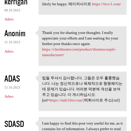
kerrigan
likely be happy. 메이저사이트
https://ttcs-1.com/
09.10.2023
Adres
Anonim
Thank you for sharing your thoughts. I really
Thank you for sharing your
appreciate your efforts and I am waiting for your
11.10.2023
further post thanks once again.
https://cheriheater.com/product/thermocouple-
Adres
manufacturer/
ADAS
팁들 주셔서 감사합니다. 그들은 모두 훌륭했습
팁들 주셔서 감사합니다. 그들은
니다. 나는 정신적으로나 육체적으로 뚱뚱해지는
모두 훌륭했습니다.
11.10.2023
데 문제가 있습니다. 여러분 덕분에 개선을 보여
주고 있습니다. 더 게시하십시오.
Adres
[url=
https://mtk1ller.com/]
먹튀사이트 주소[/url]
SDASD
I am happy to find this post very useful for me, as it
I am happy to find this post
contains lot of information. I always prefer to read