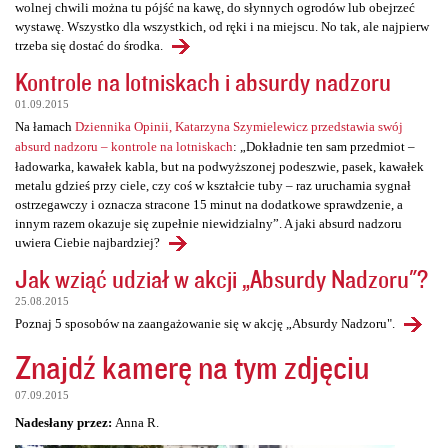
wolnej chwili można tu pójść na kawę, do słynnych ogrodów lub obejrzeć
wystawę. Wszystko dla wszystkich, od ręki i na miejscu. No tak, ale najpierw
trzeba się dostać do środka.
Kontrole na lotniskach i absurdy nadzoru
01.09.2015
Na łamach
Dziennika Opinii, Katarzyna Szymielewicz przedstawia swój
absurd nadzoru – kontrole na lotniskach
: „Dokładnie ten sam przedmiot –
ładowarka, kawałek kabla, but na podwyższonej podeszwie, pasek, kawałek
metalu gdzieś przy ciele, czy coś w kształcie tuby – raz uruchamia sygnał
ostrzegawczy i oznacza stracone 15 minut na dodatkowe sprawdzenie, a
innym razem okazuje się zupełnie niewidzialny”. A jaki absurd nadzoru
uwiera Ciebie najbardziej?
Jak wziąć udział w akcji „Absurdy Nadzoru"?
25.08.2015
Poznaj 5 sposobów na zaangażowanie się w akcję „Absurdy Nadzoru".
Znajdź kamerę na tym zdjęciu
07.09.2015
Nadesłany przez:
Anna R.