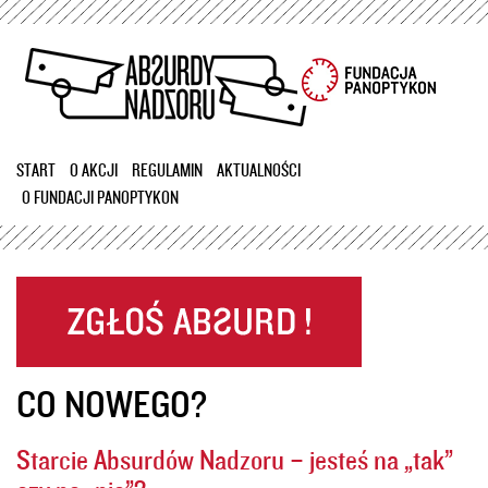
Przejdź
do
treści
START
O AKCJI
REGULAMIN
AKTUALNOŚCI
O FUNDACJI PANOPTYKON
CO NOWEGO?
Starcie Absurdów Nadzoru – jesteś na „tak”