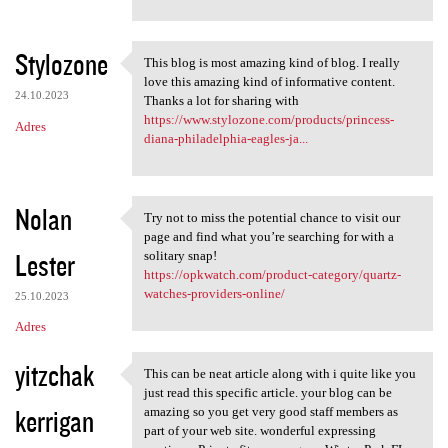
Stylozone
This blog is most amazing kind of blog. I really
This blog is most amazing
love this amazing kind of informative content.
24.10.2023
Thanks a lot for sharing with
https://www.stylozone.com/products/princess-
Adres
diana-philadelphia-eagles-ja...
Nolan
Try not to miss the potential chance to visit our
Try not to miss the potential
page and find what you’re searching for with a
Lester
solitary snap!
https://opkwatch.com/product-category/quartz-
watches-providers-online/
25.10.2023
Adres
yitzchak
This can be neat article along with i quite like you
This can be neat article
just read this specific article. your blog can be
kerrigan
amazing so you get very good staff members as
part of your web site. wonderful expressing