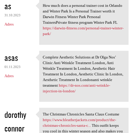
as
How much does a personal trainer cost in Orlando
How much does a personal
and Winter Park Is a Personal Trainer worth it
31.10.2023
Darwin Fitness Winter Park Personal
TrainersPrivate fitness program Winter Park FL
Adres
https://darwin-fitness.com/personal-trainer-winter-
park/
asas
Complete Aesthetic Solutions at Dr Olga Nos’
Complete Aesthetic Solutions
Clinic Anti Wrinkle Treatment London, Anti
01.11.2023
Wrinkle Treatment In London, Aesthetic Hair
Treatment In London, Aesthetic Clinic In London,
Adres
Aesthetic Treatment In Londonanti wrinkle
treatment
https://dr-nos.com/anti-wrinkle-
injection-in-london/
dorothy
The Christmas Chronicles Santa Claus Costume
The Christmas Chronicles
https://www.hleatherjackets.com/product/the-
connor
christmas-chronicles-santa-c...
This outfit keeps
you cool in this winter season and also makes you