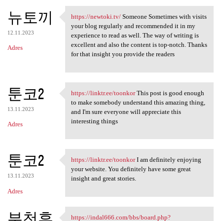
뉴토끼
https://newtoki.tv/
Someone Sometimes with visits
https://newtoki.tv/ Someone
your blog regularly and recommended it in my
12.11.2023
experience to read as well. The way of writing is
excellent and also the content is top-notch. Thanks
Adres
for that insight you provide the readers
툰코2
https://linktr.ee/toonkor
This post is good enough
https://linktr.ee/toonkor
to make somebody understand this amazing thing,
13.11.2023
and I'm sure everyone will appreciate this
interesting things
Adres
툰코2
https://linktr.ee/toonkor
I am definitely enjoying
https://linktr.ee/toonkor I
your website. You definitely have some great
13.11.2023
insight and great stories.
Adres
부천휴
https://indal666.com/bbs/board.php?