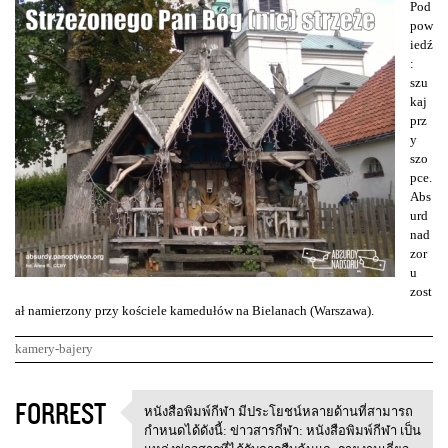
Pod
pow
iedź
:
szu
kaj
prz
y
szo
pce.
Abs
urd
nad
zor
u
zost
ał namierzony przy kościele kamedułów na Bielanach (Warszawa).
kamery-bajery
K
FORREST
หนังสือพิมพ์กีฬา มีประโยชน์หลายด้านที่สามารถ
หนังสือพิมพ์กีฬา
o
กำหนดได้ดังนี้: ข่าวสารกีฬา: หนังสือพิมพ์กีฬา เป็น