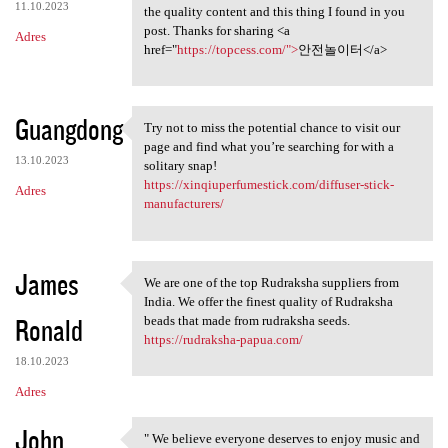
11.10.2023
the quality content and this thing I found in you
post. Thanks for sharing <a
Adres
href="
https://topcess.com/">
안전놀이터</a>
Guangdong
Try not to miss the potential chance to visit our
Try not to miss the potential
page and find what you’re searching for with a
13.10.2023
solitary snap!
https://xinqiuperfumestick.com/diffuser-stick-
Adres
manufacturers/
James
We are one of the top Rudraksha suppliers from
We are one of the top
India. We offer the finest quality of Rudraksha
Ronald
beads that made from rudraksha seeds.
https://rudraksha-papua.com/
18.10.2023
Adres
John
" We believe everyone deserves to enjoy music and