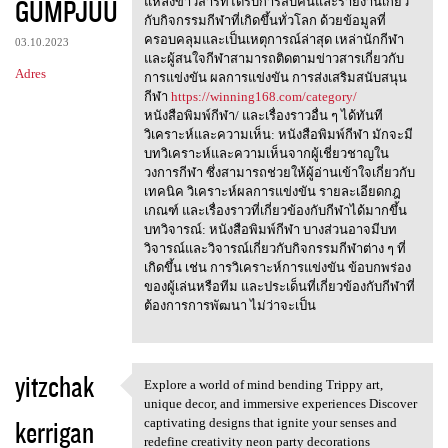
GUMPJUU
m
แหล่งข่าวสารที่ได้รับการสืบค้นและรายงานเกี่ยว
กับกิจกรรมกีฬาที่เกิดขึ้นทั่วโลก ด้วยข้อมูลที่
e
ครอบคลุมและเป็นเหตุการณ์ล่าสุด เหล่านักกีฬา
03.10.2023
n
และผู้สนใจกีฬาสามารถติดตามข่าวสารเกี่ยวกับ
Adres
การแข่งขัน ผลการแข่งขัน การส่งเสริมสนับสนุน
t
กีฬา
https://winning168.com/category/
a
หนังสือพิมพ์กีฬา/ และเรื่องราวอื่น ๆ ได้ทันที
วิเคราะห์และความเห็น: หนังสือพิมพ์กีฬา มักจะมี
r
บทวิเคราะห์และความเห็นจากผู้เชี่ยวชาญใน
z
วงการกีฬา ซึ่งสามารถช่วยให้ผู้อ่านเข้าใจเกี่ยวกับ
เทคนิค วิเคราะห์ผลการแข่งขัน รายละเอียดกฎ
e
เกณฑ์ และเรื่องราวที่เกี่ยวข้องกับกีฬาได้มากขึ้น
บทวิจารณ์: หนังสือพิมพ์กีฬา บางส่วนอาจมีบท
วิจารณ์และวิจารณ์เกี่ยวกับกิจกรรมกีฬาต่าง ๆ ที่
เกิดขึ้น เช่น การวิเคราะห์การแข่งขัน ข้อบกพร่อง
ของผู้เล่นหรือทีม และประเด็นที่เกี่ยวข้องกับกีฬาที่
ต้องการการพัฒนา ไม่ว่าจะเป็น
yitzchak
Explore a world of mind bending Trippy art,
Explore a world of mind
unique decor, and immersive experiences Discover
kerrigan
captivating designs that ignite your senses and
redefine creativity neon party decorations