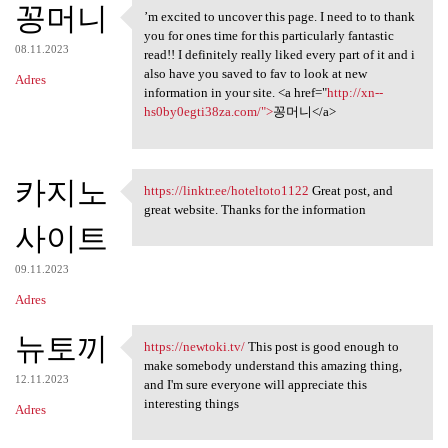
꽁머니
’m excited to uncover this page. I need to to thank
’m excited to uncover this
you for ones time for this particularly fantastic
08.11.2023
read!! I definitely really liked every part of it and i
also have you saved to fav to look at new
Adres
information in your site. <a href="
http://xn--
hs0by0egti38za.com/">
꽁머니</a>
카지노
https://linktr.ee/hoteltoto1122
Great post, and
https://linktr.ee
great website. Thanks for the information
사이트
09.11.2023
Adres
뉴토끼
https://newtoki.tv/
This post is good enough to
https://newtoki.tv/ This post
make somebody understand this amazing thing,
12.11.2023
and I'm sure everyone will appreciate this
interesting things
Adres