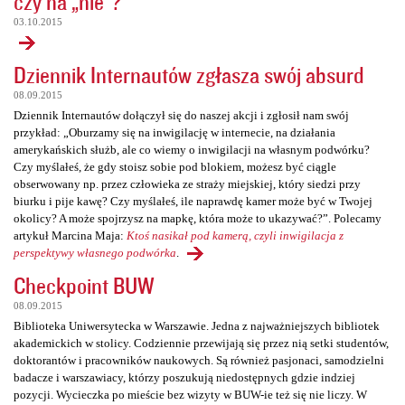
czy na „nie”?
03.10.2015
Dziennik Internautów zgłasza swój absurd
08.09.2015
Dziennik Internautów dołączył się do naszej akcji i zgłosił nam swój
przykład: „Oburzamy się na inwigilację w internecie, na działania
amerykańskich służb, ale co wiemy o inwigilacji na własnym podwórku?
Czy myślałeś, że gdy stoisz sobie pod blokiem, możesz być ciągle
obserwowany np. przez człowieka ze straży miejskiej, który siedzi przy
biurku i pije kawę? Czy myślałeś, ile naprawdę kamer może być w Twojej
okolicy? A może spojrzysz na mapkę, która może to ukazywać?”. Polecamy
artykuł Marcina Maja:
Ktoś nasikał pod kamerą, czyli inwigilacja z
perspektywy własnego podwórka
.
Checkpoint BUW
08.09.2015
Biblioteka Uniwersytecka w Warszawie. Jedna z najważniejszych bibliotek
akademickich w stolicy. Codziennie przewijają się przez nią setki studentów,
doktorantów i pracowników naukowych. Są również pasjonaci, samodzielni
badacze i warszawiacy, którzy poszukują niedostępnych gdzie indziej
pozycji. Wycieczka po mieście bez wizyty w BUW-ie też się nie liczy. W