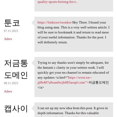
quality-sports-betting-for-s...
툰코
https://linktr.ee/toonkor
Hey There. I found your
https://linktr.ee/toonkor Hey
blog using msn. This is a very well written article. I
07.11.2023
will be sure to bookmark it and return to read more
of your useful information. Thanks for the post. I
Adres
will definitely return.
저금통
Trying to say thanks won't simply be adequate, for
Trying to say thanks won't
the fantasti c clarity in your written work. I will
도메인
quickly get your rss channel to remain educated of
any updates <a href="
https://www.xn--
jj0b407a9oan0scjb083aoqd.com/">
저금통도메인
08.11.2023
</a>
Adres
캡사이
I can set up my new idea from this post. It gives in
I can set up my new idea from
depth information. Thanks for this valuable