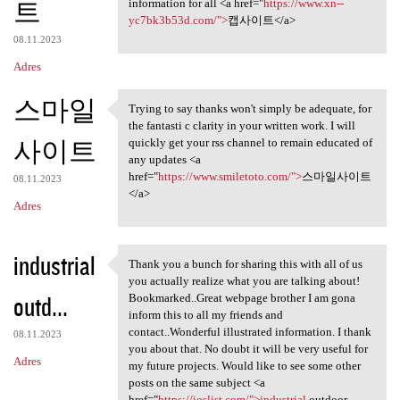
트
information for all <a href="
https://www.xn--
yc7bk3b53d.com/">
캡사이트</a>
08.11.2023
Adres
스마일
Trying to say thanks won't simply be adequate, for
Trying to say thanks won't
the fantasti c clarity in your written work. I will
사이트
quickly get your rss channel to remain educated of
any updates <a
href="
https://www.smiletoto.com/">
스마일사이트
08.11.2023
</a>
Adres
industrial
Thank you a bunch for sharing this with all of us
Thank you a bunch for sharing
you actually realize what you are talking about!
outd...
Bookmarked..Great webpage brother I am gona
inform this to all my friends and
contact..Wonderful illustrated information. I thank
08.11.2023
you about that. No doubt it will be very useful for
Adres
my future projects. Would like to see some other
posts on the same subject <a
href="
https://ioslist.com/">industrial
outdoor