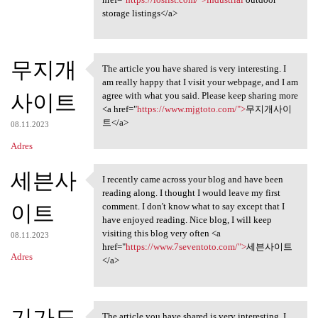
storage listings</a>
무지개
The article you have shared is very interesting. I
The article you have shared
am really happy that I visit your webpage, and I am
사이트
agree with what you said. Please keep sharing more
<a href="
https://www.mjgtoto.com/">
무지개사이
트</a>
08.11.2023
Adres
세븐사
I recently came across your blog and have been
I recently came across your
reading along. I thought I would leave my first
이트
comment. I don't know what to say except that I
have enjoyed reading. Nice blog, I will keep
visiting this blog very often <a
08.11.2023
href="
https://www.7seventoto.com/">
세븐사이트
Adres
</a>
기가도
The article you have shared is very interesting. I