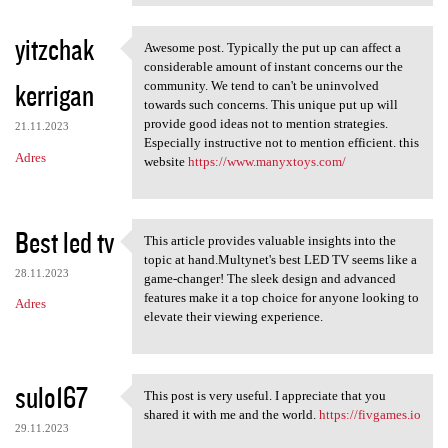
yitzchak
Awesome post. Typically the put up can affect a
Awesome post. Typically the
considerable amount of instant concerns our the
kerrigan
community. We tend to can't be uninvolved
towards such concerns. This unique put up will
provide good ideas not to mention strategies.
21.11.2023
Especially instructive not to mention efficient. this
Adres
website
https://www.manyxtoys.com/
Best led tv
This article provides valuable insights into the
This article provides
topic at hand.Multynet's best LED TV seems like a
28.11.2023
game-changer! The sleek design and advanced
features make it a top choice for anyone looking to
Adres
elevate their viewing experience.
sulo167
This post is very useful. I appreciate that you
This post is very useful. I
shared it with me and the world.
https://fivgames.io
29.11.2023