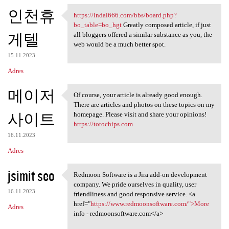
인천휴
https://indal666.com/bbs/board.php?
https://indal666.com/bbs
bo_table=bo_hgt
Greatly composed article, if just
게텔
all bloggers offered a similar substance as you, the
web would be a much better spot.
15.11.2023
Adres
메이저
Of course, your article is already good enough.
Of course, your article is
There are articles and photos on these topics on my
사이트
homepage. Please visit and share your opinions!
https://totochips.com
16.11.2023
Adres
jsimit seo
Redmoon Software is a Jira add-on development
Redmoon Software is a Jira
company. We pride ourselves in quality, user
16.11.2023
friendliness and good responsive service. <a
href="
https://www.redmoonsoftware.com/">More
Adres
info - redmoonsoftware.com</a>