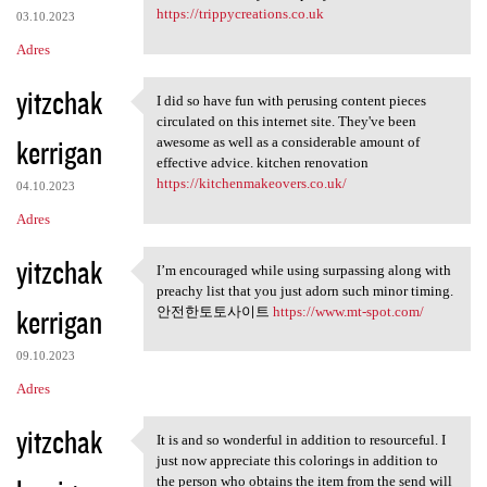
https://trippycreations.co.uk
03.10.2023
Adres
yitzchak
I did so have fun with perusing content pieces
I did so have fun with
circulated on this internet site. They've been
kerrigan
awesome as well as a considerable amount of
effective advice. kitchen renovation
https://kitchenmakeovers.co.uk/
04.10.2023
Adres
yitzchak
I’m encouraged while using surpassing along with
I’m encouraged while using
preachy list that you just adorn such minor timing.
kerrigan
안전한토토사이트
https://www.mt-spot.com/
09.10.2023
Adres
yitzchak
It is and so wonderful in addition to resourceful. I
It is and so wonderful in
just now appreciate this colorings in addition to
the person who obtains the item from the send will