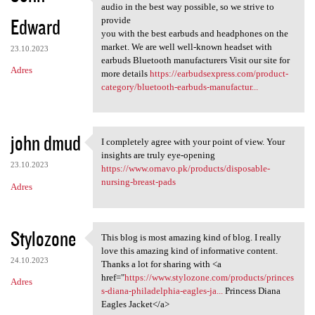
" We believe everyone
audio in the best way possible, so we strive to
Edward
provide
you with the best earbuds and headphones on the
market. We are well well-known headset with
23.10.2023
earbuds Bluetooth manufacturers Visit our site for
Adres
more details
https://earbudsexpress.com/product-
category/bluetooth-earbuds-manufactur...
john dmud
I completely agree with your point of view. Your
I completely agree with your
insights are truly eye-opening
23.10.2023
https://www.ornavo.pk/products/disposable-
nursing-breast-pads
Adres
Stylozone
This blog is most amazing kind of blog. I really
This blog is most amazing
love this amazing kind of informative content.
24.10.2023
Thanks a lot for sharing with <a
href="
https://www.stylozone.com/products/princes
Adres
s-diana-philadelphia-eagles-ja...
Princess Diana
Eagles Jacket</a>