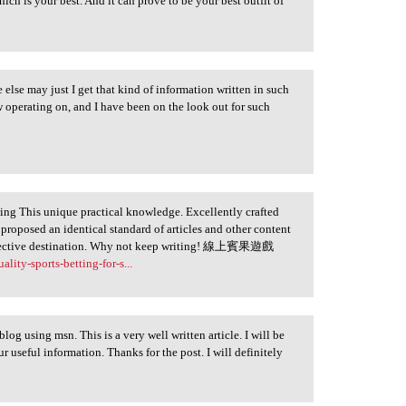
ch is your best. And it can prove to be your best outfit of
 else may just I get that kind of information written in such
w operating on, and I have been on the look out for such
ing This unique practical knowledge. Excellently crafted
u proposed an identical standard of articles and other content
 effective destination. Why not keep writing! 線上賓果遊戲
ity-sports-betting-for-s...
log using msn. This is a very well written article. I will be
r useful information. Thanks for the post. I will definitely