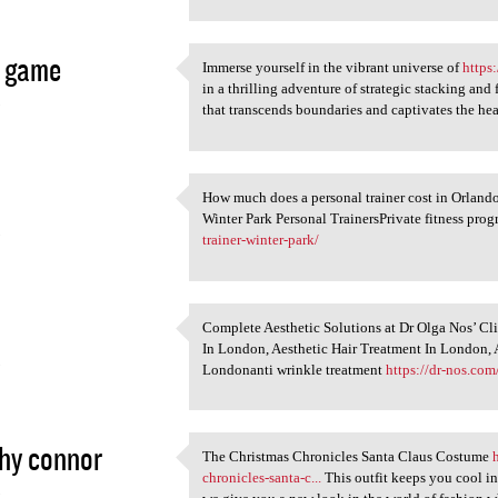
a game
Immerse yourself in the vibrant universe of
https
Immerse yourself in the
in a thrilling adventure of strategic stacking an
3
that transcends boundaries and captivates the he
How much does a personal trainer cost in Orlando
How much does a personal
Winter Park Personal TrainersPrivate fitness pro
3
trainer-winter-park/
Complete Aesthetic Solutions at Dr Olga Nos’ Cl
Complete Aesthetic Solutions
In London, Aesthetic Hair Treatment In London, 
3
Londonanti wrinkle treatment
https://dr-nos.com
hy connor
The Christmas Chronicles Santa Claus Costume
The Christmas Chronicles
chronicles-santa-c...
This outfit keeps you cool in
3