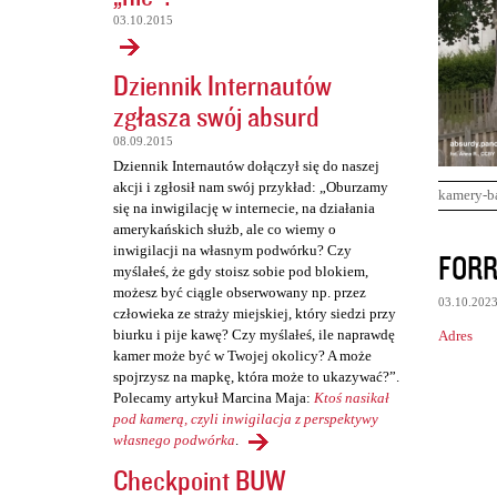
03.10.2015
Dziennik Internautów
zgłasza swój absurd
08.09.2015
Dziennik Internautów dołączył się do naszej
akcji i zgłosił nam swój przykład: „Oburzamy
kamery-b
się na inwigilację w internecie, na działania
amerykańskich służb, ale co wiemy o
K
inwigilacji na własnym podwórku? Czy
FORR
myślałeś, że gdy stoisz sobie pod blokiem,
o
możesz być ciągle obserwowany np. przez
03.10.202
m
człowieka ze straży miejskiej, który siedzi przy
biurku i pije kawę? Czy myślałeś, ile naprawdę
Adres
e
kamer może być w Twojej okolicy? A może
n
spojrzysz na mapkę, która może to ukazywać?”.
Polecamy artykuł Marcina Maja:
Ktoś nasikał
t
pod kamerą, czyli inwigilacja z perspektywy
a
własnego podwórka
.
r
Checkpoint BUW