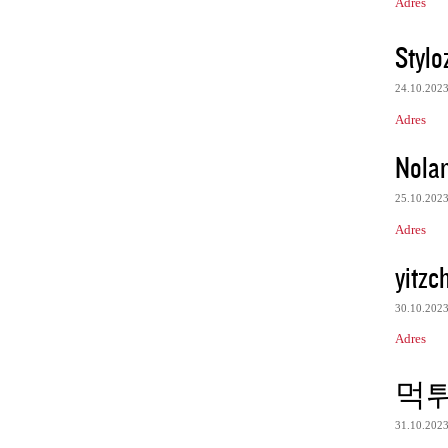
Adres
Stylo
24.10.202
Adres
Nolan
25.10.202
Adres
yitzc
30.10.202
Adres
먹
31.10.202