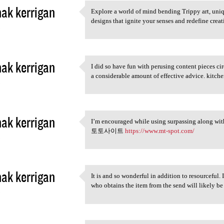
hak kerrigan
Explore a world of mind bending Trippy art, uni
Explore a world of mind
designs that ignite your senses and redefine crea
3
hak kerrigan
I did so have fun with perusing content pieces ci
I did so have fun with
a considerable amount of effective advice. kitch
3
hak kerrigan
I’m encouraged while using surpassing along wi
I’m encouraged while using
토토사이트
https://www.mt-spot.com/
3
hak kerrigan
It is and so wonderful in addition to resourceful. 
It is and so wonderful in
who obtains the item from the send will lik
3