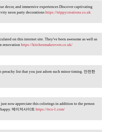
que decor, and immersive experiences Discover captivating
tivity neon party decorations
https://trippycreations.co.uk
rculated on this internet site. They've been awesome as well as
en renovation
https://kitchenmakeovers.co.uk/
th preachy list that you just adorn such minor timing. 안전한
I just now appreciate this colorings in addition to the person
ely be happy. 메이저사이트
https://ttcs-1.com/