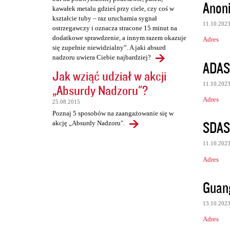
Anon
kawałek metalu gdzieś przy ciele, czy coś w
kształcie tuby – raz uruchamia sygnał
11.10.202
ostrzegawczy i oznacza stracone 15 minut na
dodatkowe sprawdzenie, a innym razem okazuje
Adres
się zupełnie niewidzialny”. A jaki absurd
nadzoru uwiera Ciebie najbardziej?
ADAS
Jak wziąć udział w akcji
11.10.202
„Absurdy Nadzoru"?
Adres
25.08.2015
Poznaj 5 sposobów na zaangażowanie się w
SDA
akcję „Absurdy Nadzoru".
11.10.202
Adres
Guan
13.10.202
Adres