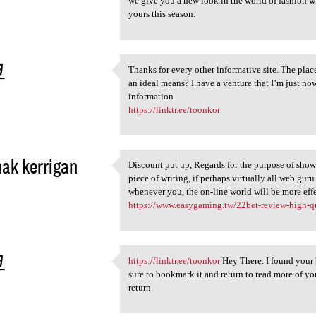
we give you a new look in the world of fashion whi
yours this season.
코
Thanks for every other informative site. The place
Thanks for every other
an ideal means? I have a venture that I’m just no
3
information
https://linktr.ee/toonkor
hak kerrigan
Discount put up, Regards for the purpose of show
Discount put up, Regards for
piece of writing, if perhaps virtually all web gur
3
whenever you, the on-line world will be more
https://www.easygaming.tw/22bet-review-high-qual
코
https://linktr.ee/toonkor
Hey There. I found your b
https://linktr.ee/toonkor Hey
sure to bookmark it and return to read more of you
3
return.