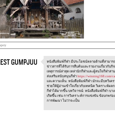
ajery
EST GUMPJUU
หนังสือพิมพ์กีฬา มีประโยชน์หลายด้านที่สามารถก
หนังสือพิมพ์กีฬา
ข่าวสารที่ได้รับการสืบค้นและรายงานเกี่ยวกับกิจ
3
เหตุการณ์ล่าสุด เหล่านักกีฬาและผู้สนใจกีฬาส
ส่งเสริมสนับสนุนกีฬา
https://winning168.com/ca
และความเห็น: หนังสือพิมพ์กีฬา มักจะมีบทวิเค
ช่วยให้ผู้อ่านเข้าใจเกี่ยวกับเทคนิค วิเคราะห์ผล
กีฬาได้มากขึ้น บทวิจารณ์: หนังสือพิมพ์กีฬา บาง
เกิดขึ้น เช่น การวิเคราะห์การแข่งขัน ข้อบกพร่อง
การพัฒนา ไม่ว่าจะเป็น