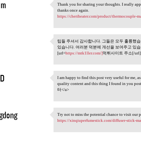
im
Thank you for sharing your thoughts. I really appr
Thank you for sharing your
thanks once again.
3
https://cheriheater.com/product/thermocouple-m
팁들 주셔서 감사합니다. 그들은 모두 훌륭했
팁들 주셔서 감사합니다. 그들
있습니다. 여러분 덕분에 개선을 보여주고 있습
3
[url=
https://mtk1ller.com/]
먹튀사이트 주소[/url]
SD
I am happy to find this post very useful for me, as
I am happy to find this post
quality content and this thing I found in you pos
3
터</a>
gdong
Try not to miss the potential chance to visit our 
Try not to miss the potential
https://xinqiuperfumestick.com/diffuser-stick-ma
3