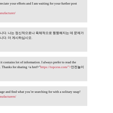
eciate your efforts and I am waiting for your further post
anufacturer/
습니다. 나는 정신적으로나 육체적으로 뚱뚱해지는 데 문제가
은 모두 훌륭했습니다.
니다. 더 게시하십시오.
 it contains lot of information. I always prefer to read the
t. Thanks for sharing <a href="
https://topcess.com/">
안전놀이
page and find what you’re searching for with a solitary snap!
nufacturers/