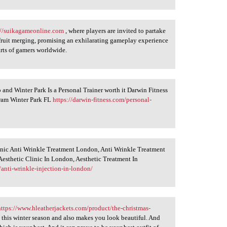
://suikagameonline.com
, where players are invited to partake
d fruit merging, promising an exhilarating gameplay experience
arts of gamers worldwide.
 and Winter Park Is a Personal Trainer worth it Darwin Fitness
gram Winter Park FL
https://darwin-fitness.com/personal-
inic Anti Wrinkle Treatment London, Anti Wrinkle Treatment
Aesthetic Clinic In London, Aesthetic Treatment In
/anti-wrinkle-injection-in-london/
https://www.hleatherjackets.com/product/the-christmas-
 this winter season and also makes you look beautiful. And