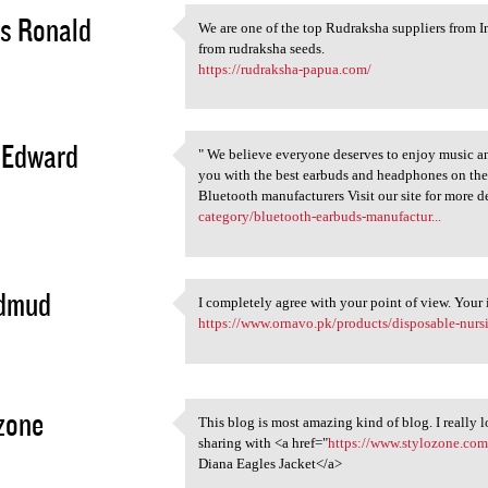
s Ronald
We are one of the top Rudraksha suppliers from I
We are one of the top
from rudraksha seeds.
3
https://rudraksha-papua.com/
 Edward
" We believe everyone deserves to enjoy music an
" We believe everyone
you with the best earbuds and headphones on the
3
Bluetooth manufacturers Visit our site for more d
category/bluetooth-earbuds-manufactur...
 dmud
I completely agree with your point of view. Your 
I completely agree with your
https://www.ornavo.pk/products/disposable-nurs
3
zone
This blog is most amazing kind of blog. I really 
This blog is most amazing
sharing with <a href="
https://www.stylozone.com/
3
Diana Eagles Jacket</a>