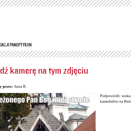
Przejdź
do
treści
DACJI PANOPTYKON
dź kamerę na tym zdjęciu
5
y przez:
Anna R.
Podpowiedź: szukaj
kamedułów na Biel