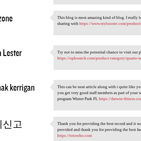
zone
This blog is most amazing kind of blog. I really 
This blog is most amazing
sharing with
https://www.stylozone.com/products/
3
 Lester
Try not to miss the potential chance to visit our 
Try not to miss the potential
https://opkwatch.com/product-category/quartz-w
3
hak kerrigan
This can be neat article along with i quite like yo
This can be neat article
you get very good staff members as part of your w
3
program Winter Park FL
https://darwin-fitness.c
튀신고
Thank you for providing the best record and it was
Thank you for providing the
provided and thank you for providing the best facts
3
https://totowho.com