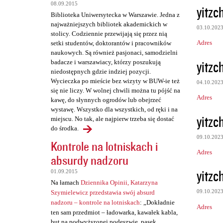
z
08.09.2015
yitzc
e
Biblioteka Uniwersytecka w Warszawie. Jedna z
najważniejszych bibliotek akademickich w
03.10.202
stolicy. Codziennie przewijają się przez nią
Adres
setki studentów, doktorantów i pracowników
naukowych. Są również pasjonaci, samodzielni
yitzc
badacze i warszawiacy, którzy poszukują
niedostępnych gdzie indziej pozycji.
Wycieczka po mieście bez wizyty w BUW-ie też
04.10.202
się nie liczy. W wolnej chwili można tu pójść na
Adres
kawę, do słynnych ogrodów lub obejrzeć
wystawę. Wszystko dla wszystkich, od ręki i na
yitzc
miejscu. No tak, ale najpierw trzeba się dostać
do środka.
09.10.202
Kontrole na lotniskach i
Adres
absurdy nadzoru
yitzc
01.09.2015
Na łamach
Dziennika Opinii, Katarzyna
09.10.202
Szymielewicz przedstawia swój absurd
nadzoru – kontrole na lotniskach
: „Dokładnie
Adres
ten sam przedmiot – ładowarka, kawałek kabla,
but na podwyższonej podeszwie, pasek,