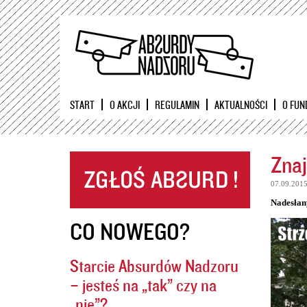
START
O AKCJI
REGULAMIN
AKTUALNOŚCI
O FUN
Znaj
07.09.201
Nadesłan
CO NOWEGO?
Starcie Absurdów Nadzoru
– jesteś na „tak” czy na
„nie”?