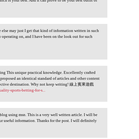
ch is your best. And it can prove to be your best outfit of
 else may just I get that kind of information written in such
w operating on, and I have been on the look out for such
ing This unique practical knowledge. Excellently crafted
u proposed an identical standard of articles and other content
 effective destination. Why not keep writing! 線上賓果遊戲
ity-sports-betting-for-s...
log using msn. This is a very well written article. I will be
r useful information. Thanks for the post. I will definitely