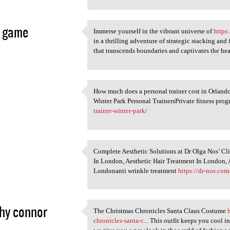
a game
Immerse yourself in the vibrant universe of
https
Immerse yourself in the
in a thrilling adventure of strategic stacking an
3
that transcends boundaries and captivates the he
How much does a personal trainer cost in Orlando
How much does a personal
Winter Park Personal TrainersPrivate fitness pro
3
trainer-winter-park/
Complete Aesthetic Solutions at Dr Olga Nos’ Cl
Complete Aesthetic Solutions
In London, Aesthetic Hair Treatment In London, 
3
Londonanti wrinkle treatment
https://dr-nos.com
hy connor
The Christmas Chronicles Santa Claus Costume
The Christmas Chronicles
chronicles-santa-c...
This outfit keeps you cool in
3