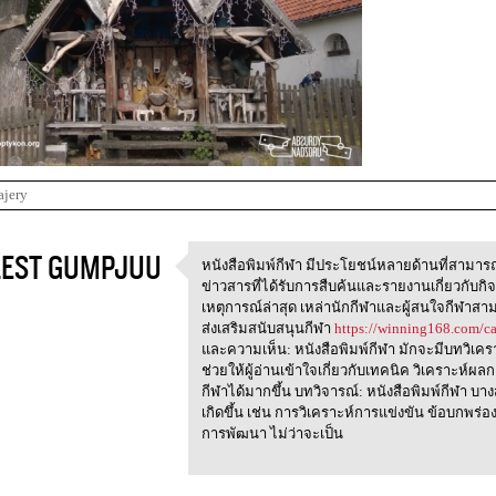
ajery
EST GUMPJUU
หนังสือพิมพ์กีฬา มีประโยชน์หลายด้านที่สามารถก
หนังสือพิมพ์กีฬา
ข่าวสารที่ได้รับการสืบค้นและรายงานเกี่ยวกับกิจ
3
เหตุการณ์ล่าสุด เหล่านักกีฬาและผู้สนใจกีฬาส
ส่งเสริมสนับสนุนกีฬา
https://winning168.com/ca
และความเห็น: หนังสือพิมพ์กีฬา มักจะมีบทวิเค
ช่วยให้ผู้อ่านเข้าใจเกี่ยวกับเทคนิค วิเคราะห์ผล
กีฬาได้มากขึ้น บทวิจารณ์: หนังสือพิมพ์กีฬา บาง
เกิดขึ้น เช่น การวิเคราะห์การแข่งขัน ข้อบกพร่อง
การพัฒนา ไม่ว่าจะเป็น