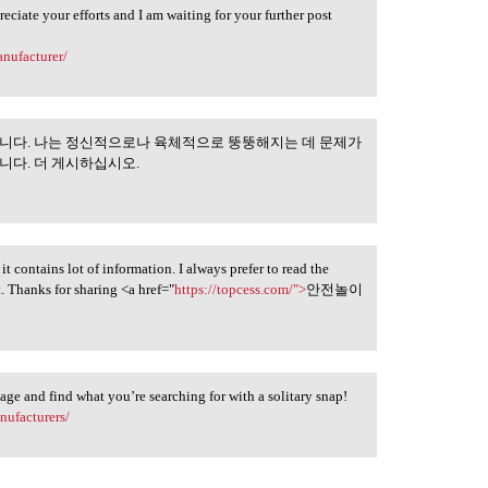
eciate your efforts and I am waiting for your further post
anufacturer/
습니다. 나는 정신적으로나 육체적으로 뚱뚱해지는 데 문제가
은 모두 훌륭했습니다.
니다. 더 게시하십시오.
 it contains lot of information. I always prefer to read the
t. Thanks for sharing <a href="
https://topcess.com/">
안전놀이
page and find what you’re searching for with a solitary snap!
nufacturers/