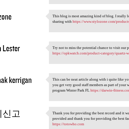
zone
This blog is most amazing kind of blog. I really 
This blog is most amazing
sharing with
https://www.stylozone.com/products/
3
 Lester
Try not to miss the potential chance to visit our 
Try not to miss the potential
https://opkwatch.com/product-category/quartz-w
3
hak kerrigan
This can be neat article along with i quite like yo
This can be neat article
you get very good staff members as part of your w
3
program Winter Park FL
https://darwin-fitness.c
튀신고
Thank you for providing the best record and it was
Thank you for providing the
provided and thank you for providing the best facts
3
https://totowho.com