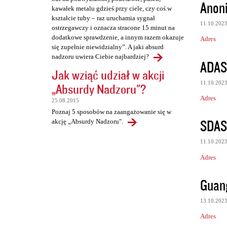
Anon
kawałek metalu gdzieś przy ciele, czy coś w
kształcie tuby – raz uruchamia sygnał
11.10.202
ostrzegawczy i oznacza stracone 15 minut na
dodatkowe sprawdzenie, a innym razem okazuje
Adres
się zupełnie niewidzialny”. A jaki absurd
nadzoru uwiera Ciebie najbardziej?
ADAS
Jak wziąć udział w akcji
11.10.202
„Absurdy Nadzoru"?
Adres
25.08.2015
Poznaj 5 sposobów na zaangażowanie się w
SDA
akcję „Absurdy Nadzoru".
11.10.202
Adres
Guan
13.10.202
Adres