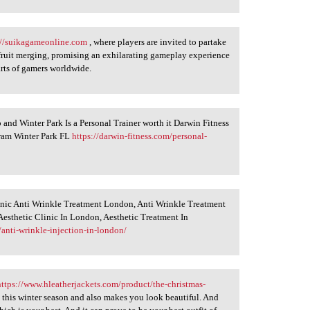
://suikagameonline.com
, where players are invited to partake
d fruit merging, promising an exhilarating gameplay experience
arts of gamers worldwide.
 and Winter Park Is a Personal Trainer worth it Darwin Fitness
gram Winter Park FL
https://darwin-fitness.com/personal-
inic Anti Wrinkle Treatment London, Anti Wrinkle Treatment
Aesthetic Clinic In London, Aesthetic Treatment In
/anti-wrinkle-injection-in-london/
https://www.hleatherjackets.com/product/the-christmas-
 this winter season and also makes you look beautiful. And