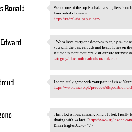
s Ronald
We are one of the top Rudraksha suppliers from I
We are one of the top
from rudraksha seeds.
3
https://rudraksha-papua.com/
 Edward
" We believe everyone deserves to enjoy music an
" We believe everyone
you with the best earbuds and headphones on the
3
Bluetooth manufacturers Visit our site for more d
category/bluetooth-earbuds-manufactur...
 dmud
I completely agree with your point of view. Your 
I completely agree with your
https://www.ornavo.pk/products/disposable-nurs
3
zone
This blog is most amazing kind of blog. I really 
This blog is most amazing
sharing with <a href="
https://www.stylozone.com/
3
Diana Eagles Jacket</a>