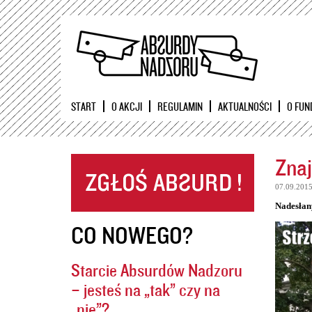
START
O AKCJI
REGULAMIN
AKTUALNOŚCI
O FUN
Znaj
07.09.201
Nadesłan
CO NOWEGO?
Starcie Absurdów Nadzoru
– jesteś na „tak” czy na
„nie”?