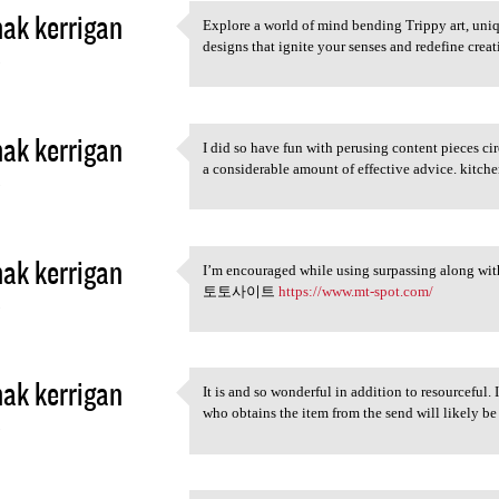
hak kerrigan
Explore a world of mind bending Trippy art, uni
Explore a world of mind
designs that ignite your senses and redefine crea
3
hak kerrigan
I did so have fun with perusing content pieces ci
I did so have fun with
a considerable amount of effective advice. kitch
3
hak kerrigan
I’m encouraged while using surpassing along wi
I’m encouraged while using
토토사이트
https://www.mt-spot.com/
3
hak kerrigan
It is and so wonderful in addition to resourceful. 
It is and so wonderful in
who obtains the item from the send will lik
3