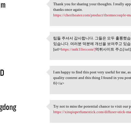
im
Thank you for sharing your thoughts. I really appr
Thank you for sharing your
thanks once again.
3
https://cheriheater.com/product/thermocouple-m
팁들 주셔서 감사합니다. 그들은 모두 훌륭했
팁들 주셔서 감사합니다. 그들
있습니다. 여러분 덕분에 개선을 보여주고 있습
3
[url=
https://mtk1ller.com/]
먹튀사이트 주소[/url]
SD
I am happy to find this post very useful for me, as
I am happy to find this post
quality content and this thing I found in you pos
3
터</a>
gdong
Try not to miss the potential chance to visit our 
Try not to miss the potential
https://xinqiuperfumestick.com/diffuser-stick-ma
3