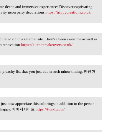
que decor, and immersive experiences Discover captivating
tivity neon party decorations
https://trippycreations.co.uk
rculated on this internet site. They've been awesome as well as
en renovation
https://kitchenmakeovers.co.uk/
th preachy list that you just adorn such minor timing. 안전한
I just now appreciate this colorings in addition to the person
ely be happy. 메이저사이트
https://ttcs-1.com/