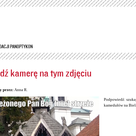
Przejdź
do
treści
DACJI PANOPTYKON
dź kamerę na tym zdjęciu
5
y przez:
Anna R.
Podpowiedź: szukaj
kamedułów na Biel