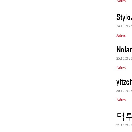
Adres
Stylo
24.10.202
Adres
Nolan
25.10.202
Adres
yitzc
30.10.202
Adres
먹
31.10.202