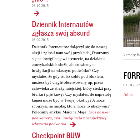
03.10.2015
Dziennik Internautów
zgłasza swój absurd
08.09.2015
Dziennik Internautów dołączył się do naszej
akcji i zgłosił nam swój przykład: „Oburzamy
kamery-b
się na inwigilację w internecie, na działania
amerykańskich służb, ale co wiemy o
K
inwigilacji na własnym podwórku? Czy
FORR
myślałeś, że gdy stoisz sobie pod blokiem,
o
możesz być ciągle obserwowany np. przez
03.10.202
m
człowieka ze straży miejskiej, który siedzi przy
biurku i pije kawę? Czy myślałeś, ile naprawdę
Adres
e
kamer może być w Twojej okolicy? A może
n
spojrzysz na mapkę, która może to ukazywać?”.
Polecamy artykuł Marcina Maja:
Ktoś nasikał
t
pod kamerą, czyli inwigilacja z perspektywy
a
własnego podwórka
.
r
Checkpoint BUW