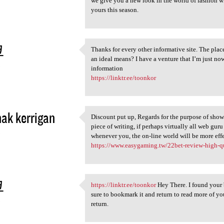
we give you a new look in the world of fashion whi
yours this season.
코
Thanks for every other informative site. The place
Thanks for every other
an ideal means? I have a venture that I’m just no
3
information
https://linktr.ee/toonkor
hak kerrigan
Discount put up, Regards for the purpose of show
Discount put up, Regards for
piece of writing, if perhaps virtually all web gur
3
whenever you, the on-line world will be more
https://www.easygaming.tw/22bet-review-high-qual
코
https://linktr.ee/toonkor
Hey There. I found your b
https://linktr.ee/toonkor Hey
sure to bookmark it and return to read more of you
3
return.