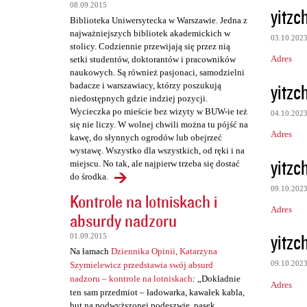
z
08.09.2015
yitzc
e
Biblioteka Uniwersytecka w Warszawie. Jedna z
najważniejszych bibliotek akademickich w
03.10.202
stolicy. Codziennie przewijają się przez nią
Adres
setki studentów, doktorantów i pracowników
naukowych. Są również pasjonaci, samodzielni
yitzc
badacze i warszawiacy, którzy poszukują
niedostępnych gdzie indziej pozycji.
Wycieczka po mieście bez wizyty w BUW-ie też
04.10.202
się nie liczy. W wolnej chwili można tu pójść na
Adres
kawę, do słynnych ogrodów lub obejrzeć
wystawę. Wszystko dla wszystkich, od ręki i na
yitzc
miejscu. No tak, ale najpierw trzeba się dostać
do środka.
09.10.202
Kontrole na lotniskach i
Adres
absurdy nadzoru
yitzc
01.09.2015
Na łamach
Dziennika Opinii, Katarzyna
09.10.202
Szymielewicz przedstawia swój absurd
nadzoru – kontrole na lotniskach
: „Dokładnie
Adres
ten sam przedmiot – ładowarka, kawałek kabla,
but na podwyższonej podeszwie, pasek,