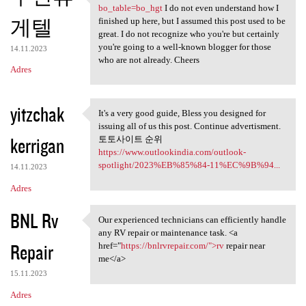
https://indal666.com/bbs
bo_table=bo_hgt
I do not even understand how I
게텔
finished up here, but I assumed this post used to be
great. I do not recognize who you're but certainly
you're going to a well-known blogger for those
14.11.2023
who are not already. Cheers
Adres
yitzchak
It's a very good guide, Bless you designed for
It's a very good guide, Bless
issuing all of us this post. Continue advertisment.
kerrigan
토토사이트 순위
https://www.outlookindia.com/outlook-
spotlight/2023%EB%85%84-11%EC%9B%94...
14.11.2023
Adres
BNL Rv
Our experienced technicians can efficiently handle
Our experienced technicians
any RV repair or maintenance task. <a
Repair
href="
https://bnlrvrepair.com/">rv
repair near
me</a>
15.11.2023
Adres