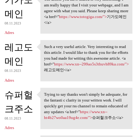
The article you have shared
am really happy that I visit your webpage, and I am
메인
agree with what you said. Please keep sharing more
<a href="
https://www.totogiga.com/">
기가도메인
</a>
08.11.2023
Adres
레고도
Such a very useful article. Very interesting to read
Such a very useful article.
this article. I would like to thank you for the efforts
메인
you had made for writing this awesome article. <a
href="
https://www.xn--299ao5s3thuvh89ka.com/">
레고도메인</a>
08.11.2023
Adres
슈퍼헐
Trying to say thanks won't simply be adequate, for
Trying to say thanks won't
the fantasti c clarity in your written work. I will
크주소
quickly get your rss channel to remain educated of
any updates <a href="
https://www.xn--
ht4b27wo0aa19ug4e.com/">
슈퍼헐크주소</a>
08.11.2023
Adres