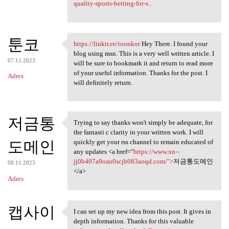
quality-sports-betting-for-s...
툰코
https://linktr.ee/toonkor
Hey There. I found your
https://linktr.ee/toonkor Hey
blog using msn. This is a very well written article. I
07.11.2023
will be sure to bookmark it and return to read more
of your useful information. Thanks for the post. I
Adres
will definitely return.
저금통
Trying to say thanks won't simply be adequate, for
Trying to say thanks won't
the fantasti c clarity in your written work. I will
도메인
quickly get your rss channel to remain educated of
any updates <a href="
https://www.xn--
jj0b407a9oan0scjb083aoqd.com/">
저금통도메인
08.11.2023
</a>
Adres
캡사이
I can set up my new idea from this post. It gives in
I can set up my new idea from
depth information. Thanks for this valuable