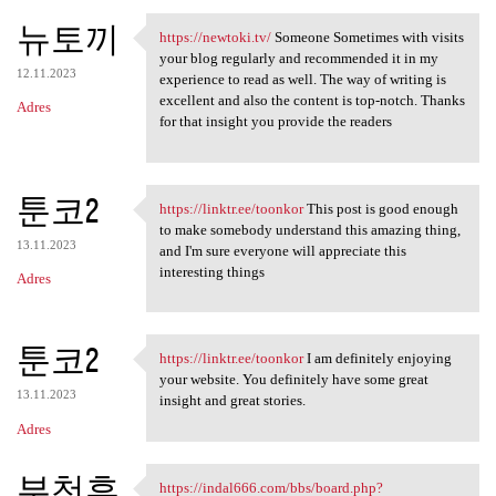
뉴토끼
https://newtoki.tv/
Someone Sometimes with visits
https://newtoki.tv/ Someone
your blog regularly and recommended it in my
12.11.2023
experience to read as well. The way of writing is
excellent and also the content is top-notch. Thanks
Adres
for that insight you provide the readers
툰코2
https://linktr.ee/toonkor
This post is good enough
https://linktr.ee/toonkor
to make somebody understand this amazing thing,
13.11.2023
and I'm sure everyone will appreciate this
interesting things
Adres
툰코2
https://linktr.ee/toonkor
I am definitely enjoying
https://linktr.ee/toonkor I
your website. You definitely have some great
13.11.2023
insight and great stories.
Adres
부천휴
https://indal666.com/bbs/board.php?