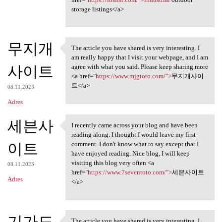
storage listings</a>
무지개
The article you have shared is very interesting. I
The article you have shared
am really happy that I visit your webpage, and I am
사이트
agree with what you said. Please keep sharing more
<a href="
https://www.mjgtoto.com/">
무지개사이
트</a>
08.11.2023
Adres
세븐사
I recently came across your blog and have been
I recently came across your
reading along. I thought I would leave my first
이트
comment. I don't know what to say except that I
have enjoyed reading. Nice blog, I will keep
visiting this blog very often <a
08.11.2023
href="
https://www.7seventoto.com/">
세븐사이트
Adres
</a>
기가도
The article you have shared is very interesting. I