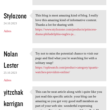
Stylozone
This blog is most amazing kind of blog. I really
This blog is most amazing
love this amazing kind of informative content.
24.10.2023
Thanks a lot for sharing with
https://www.stylozone.com/products/princess-
Adres
diana-philadelphia-eagles-ja...
Nolan
Try not to miss the potential chance to visit our
Try not to miss the potential
page and find what you’re searching for with a
Lester
solitary snap!
https://opkwatch.com/product-category/quartz-
watches-providers-online/
25.10.2023
Adres
yitzchak
This can be neat article along with i quite like you
This can be neat article
just read this specific article. your blog can be
kerrigan
amazing so you get very good staff members as
part of your web site. wonderful expressing