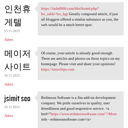
인천휴
https://indal666.com/bbs/board.php?
https://indal666.com/bbs
bo_table=bo_hgt
Greatly composed article, if just
게텔
all bloggers offered a similar substance as you, the
web would be a much better spot.
15.11.2023
Adres
메이저
Of course, your article is already good enough.
Of course, your article is
There are articles and photos on these topics on my
사이트
homepage. Please visit and share your opinions!
https://totochips.com
16.11.2023
Adres
jsimit seo
Redmoon Software is a Jira add-on development
Redmoon Software is a Jira
company. We pride ourselves in quality, user
16.11.2023
friendliness and good responsive service. <a
href="
https://www.redmoonsoftware.com/">More
Adres
info - redmoonsoftware.com</a>