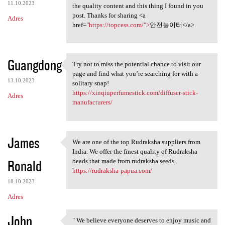
11.10.2023
the quality content and this thing I found in you
post. Thanks for sharing <a
Adres
href="
https://topcess.com/">
안전놀이터</a>
Guangdong
Try not to miss the potential chance to visit our
Try not to miss the potential
page and find what you’re searching for with a
13.10.2023
solitary snap!
https://xinqiuperfumestick.com/diffuser-stick-
Adres
manufacturers/
James
We are one of the top Rudraksha suppliers from
We are one of the top
India. We offer the finest quality of Rudraksha
Ronald
beads that made from rudraksha seeds.
https://rudraksha-papua.com/
18.10.2023
Adres
John
" We believe everyone deserves to enjoy music and