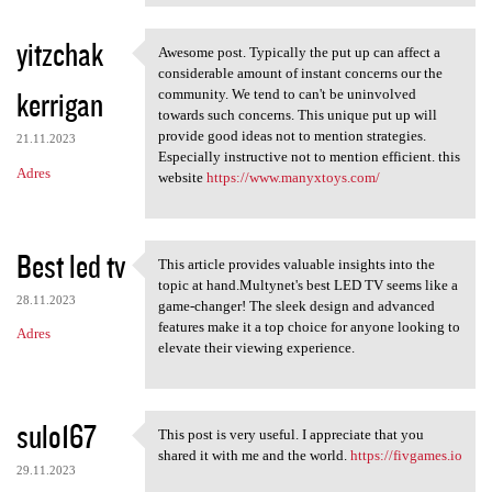
yitzchak
Awesome post. Typically the put up can affect a
Awesome post. Typically the
considerable amount of instant concerns our the
kerrigan
community. We tend to can't be uninvolved
towards such concerns. This unique put up will
provide good ideas not to mention strategies.
21.11.2023
Especially instructive not to mention efficient. this
Adres
website
https://www.manyxtoys.com/
Best led tv
This article provides valuable insights into the
This article provides
topic at hand.Multynet's best LED TV seems like a
28.11.2023
game-changer! The sleek design and advanced
features make it a top choice for anyone looking to
Adres
elevate their viewing experience.
sulo167
This post is very useful. I appreciate that you
This post is very useful. I
shared it with me and the world.
https://fivgames.io
29.11.2023