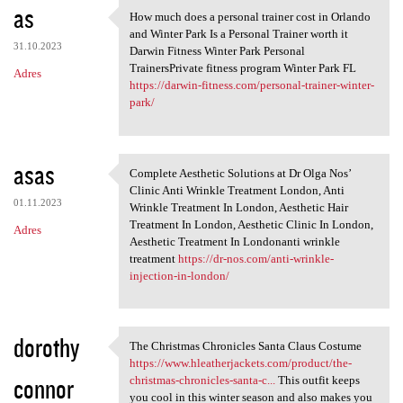
as
How much does a personal trainer cost in Orlando
How much does a personal
and Winter Park Is a Personal Trainer worth it
31.10.2023
Darwin Fitness Winter Park Personal
TrainersPrivate fitness program Winter Park FL
Adres
https://darwin-fitness.com/personal-trainer-winter-
park/
asas
Complete Aesthetic Solutions at Dr Olga Nos’
Complete Aesthetic Solutions
Clinic Anti Wrinkle Treatment London, Anti
01.11.2023
Wrinkle Treatment In London, Aesthetic Hair
Treatment In London, Aesthetic Clinic In London,
Adres
Aesthetic Treatment In Londonanti wrinkle
treatment
https://dr-nos.com/anti-wrinkle-
injection-in-london/
dorothy
The Christmas Chronicles Santa Claus Costume
The Christmas Chronicles
https://www.hleatherjackets.com/product/the-
connor
christmas-chronicles-santa-c...
This outfit keeps
you cool in this winter season and also makes you