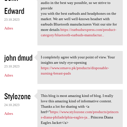
" We believe everyone
audio in the best way possible, so we strive to
Edward
provide
you with the best earbuds and headphones on the
market. We are well well-known headset with
23.10.2023
earbuds Bluetooth manufacturers Visit our site for
Adres
more details
https://earbudsexpress.com/product-
category/bluetooth-earbuds-manufactur...
john dmud
I completely agree with your point of view. Your
I completely agree with your
insights are truly eye-opening
23.10.2023
https://www.ornavo.pk/products/disposable-
nursing-breast-pads
Adres
Stylozone
This blog is most amazing kind of blog. I really
This blog is most amazing
love this amazing kind of informative content.
24.10.2023
Thanks a lot for sharing with <a
href="
https://www.stylozone.com/products/princes
Adres
s-diana-philadelphia-eagles-ja...
Princess Diana
Eagles Jacket</a>