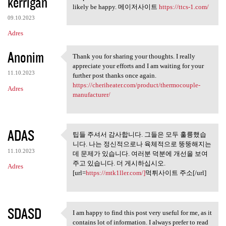
kerrigan
likely be happy. 메이저사이트
https://ttcs-1.com/
09.10.2023
Adres
Anonim
Thank you for sharing your thoughts. I really
Thank you for sharing your
appreciate your efforts and I am waiting for your
11.10.2023
further post thanks once again.
https://cheriheater.com/product/thermocouple-
Adres
manufacturer/
ADAS
팁들 주셔서 감사합니다. 그들은 모두 훌륭했습
팁들 주셔서 감사합니다. 그들은
니다. 나는 정신적으로나 육체적으로 뚱뚱해지는
모두 훌륭했습니다.
11.10.2023
데 문제가 있습니다. 여러분 덕분에 개선을 보여
주고 있습니다. 더 게시하십시오.
Adres
[url=
https://mtk1ller.com/]
먹튀사이트 주소[/url]
SDASD
I am happy to find this post very useful for me, as it
I am happy to find this post
contains lot of information. I always prefer to read