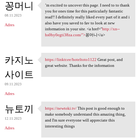
꽁머니
’m excited to uncover this page. I need to to thank
’m excited to uncover this
you for ones time for this particularly fantastic
08.11.2023
read!! I definitely really liked every part of it and i
also have you saved to fav to look at new
Adres
information in your site. <a href="
http://xn--
hs0by0egti38za.com/">
꽁머니</a>
카지노
https://linktr.ee/hoteltoto1122
Great post, and
https://linktr.ee
great website. Thanks for the information
사이트
09.11.2023
Adres
뉴토끼
https://newtoki.tv/
This post is good enough to
https://newtoki.tv/ This post
make somebody understand this amazing thing,
12.11.2023
and I'm sure everyone will appreciate this
interesting things
Adres