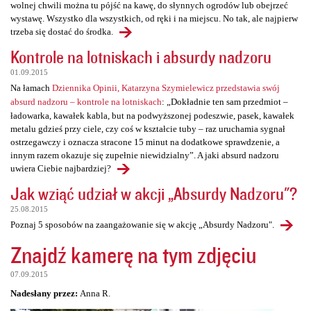
wolnej chwili można tu pójść na kawę, do słynnych ogrodów lub obejrzeć
wystawę. Wszystko dla wszystkich, od ręki i na miejscu. No tak, ale najpierw
trzeba się dostać do środka.
Kontrole na lotniskach i absurdy nadzoru
01.09.2015
Na łamach
Dziennika Opinii, Katarzyna Szymielewicz przedstawia swój
absurd nadzoru – kontrole na lotniskach
: „Dokładnie ten sam przedmiot –
ładowarka, kawałek kabla, but na podwyższonej podeszwie, pasek, kawałek
metalu gdzieś przy ciele, czy coś w kształcie tuby – raz uruchamia sygnał
ostrzegawczy i oznacza stracone 15 minut na dodatkowe sprawdzenie, a
innym razem okazuje się zupełnie niewidzialny”. A jaki absurd nadzoru
uwiera Ciebie najbardziej?
Jak wziąć udział w akcji „Absurdy Nadzoru"?
25.08.2015
Poznaj 5 sposobów na zaangażowanie się w akcję „Absurdy Nadzoru".
Znajdź kamerę na tym zdjęciu
07.09.2015
Nadesłany przez:
Anna R.