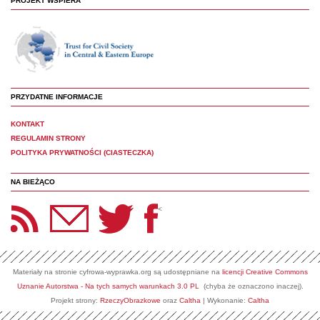
PROJEKT WSPIERA
PRZYDATNE INFORMACJE
KONTAKT
REGULAMIN STRONY
POLITYKA PRYWATNOŚCI (CIASTECZKA)
NA BIEŻĄCO
etter Panoptyka
Twitter
Facebook
<
Materiały na stronie cyfrowa-wyprawka.org są udostępniane na
licencji Creative Commons
Uznanie Autorstwa - Na tych samych warunkach 3.0 PL
(chyba że oznaczono inaczej).
Projekt strony:
RzeczyObrazkowe
oraz
Caltha
| Wykonanie:
Caltha