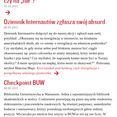
czy na „nie”?
03.10.2015
Dziennik Internautów zgłasza swój absurd
08.09.2015
Dziennik Internautów dołączył się do naszej akcji i zgłosił nam swój
przykład: „Oburzamy się na inwigilację w internecie, na działania
amerykańskich służb, ale co wiemy o inwigilacji na własnym podwórku?
Czy myślałeś, że gdy stoisz sobie pod blokiem, możesz być ciągle
obserwowany np. przez człowieka ze straży miejskiej, który siedzi przy
biurku i pije kawę? Czy myślałeś, ile naprawdę kamer może być w Twojej
okolicy? A może spojrzysz na mapkę, która może to ukazywać?”. Polecamy
artykuł Marcina Maja:
Ktoś nasikał pod kamerą, czyli inwigilacja z
perspektywy własnego podwórka
.
Checkpoint BUW
08.09.2015
Biblioteka Uniwersytecka w Warszawie. Jedna z najważniejszych bibliotek
akademickich w stolicy. Codziennie przewijają się przez nią setki studentów,
doktorantów i pracowników naukowych. Są również pasjonaci, samodzielni
badacze i warszawiacy, którzy poszukują niedostępnych gdzie indziej
pozycji. Wycieczka po mieście bez wizyty w BUW-ie też się nie liczy. W