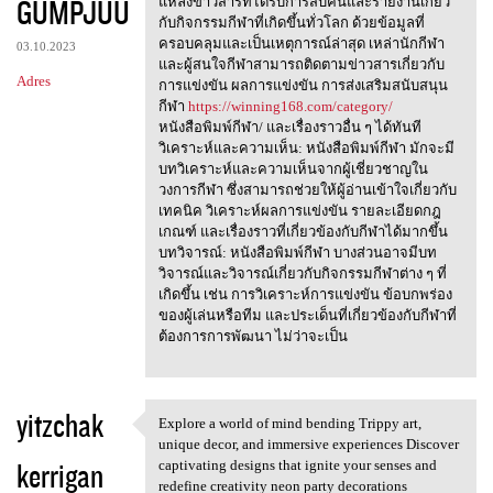
GUMPJUU
m
แหล่งข่าวสารที่ได้รับการสืบค้นและรายงานเกี่ยว
กับกิจกรรมกีฬาที่เกิดขึ้นทั่วโลก ด้วยข้อมูลที่
e
ครอบคลุมและเป็นเหตุการณ์ล่าสุด เหล่านักกีฬา
03.10.2023
n
และผู้สนใจกีฬาสามารถติดตามข่าวสารเกี่ยวกับ
Adres
การแข่งขัน ผลการแข่งขัน การส่งเสริมสนับสนุน
t
กีฬา
https://winning168.com/category/
a
หนังสือพิมพ์กีฬา/ และเรื่องราวอื่น ๆ ได้ทันที
วิเคราะห์และความเห็น: หนังสือพิมพ์กีฬา มักจะมี
r
บทวิเคราะห์และความเห็นจากผู้เชี่ยวชาญใน
z
วงการกีฬา ซึ่งสามารถช่วยให้ผู้อ่านเข้าใจเกี่ยวกับ
เทคนิค วิเคราะห์ผลการแข่งขัน รายละเอียดกฎ
e
เกณฑ์ และเรื่องราวที่เกี่ยวข้องกับกีฬาได้มากขึ้น
บทวิจารณ์: หนังสือพิมพ์กีฬา บางส่วนอาจมีบท
วิจารณ์และวิจารณ์เกี่ยวกับกิจกรรมกีฬาต่าง ๆ ที่
เกิดขึ้น เช่น การวิเคราะห์การแข่งขัน ข้อบกพร่อง
ของผู้เล่นหรือทีม และประเด็นที่เกี่ยวข้องกับกีฬาที่
ต้องการการพัฒนา ไม่ว่าจะเป็น
yitzchak
Explore a world of mind bending Trippy art,
Explore a world of mind
unique decor, and immersive experiences Discover
kerrigan
captivating designs that ignite your senses and
redefine creativity neon party decorations