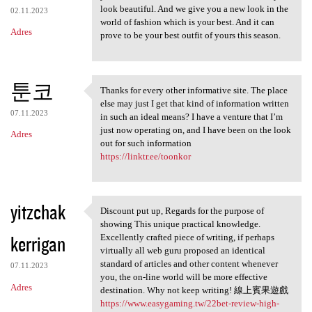
look beautiful. And we give you a new look in the
02.11.2023
world of fashion which is your best. And it can
Adres
prove to be your best outfit of yours this season.
툰코
Thanks for every other informative site. The place
Thanks for every other
else may just I get that kind of information written
07.11.2023
in such an ideal means? I have a venture that I’m
just now operating on, and I have been on the look
Adres
out for such information
https://linktr.ee/toonkor
yitzchak
Discount put up, Regards for the purpose of
Discount put up, Regards for
showing This unique practical knowledge.
kerrigan
Excellently crafted piece of writing, if perhaps
virtually all web guru proposed an identical
standard of articles and other content whenever
07.11.2023
you, the on-line world will be more effective
Adres
destination. Why not keep writing! 線上賓果遊戲
https://www.easygaming.tw/22bet-review-high-