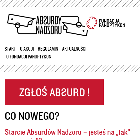
Przejdź
do
treści
START
O AKCJI
REGULAMIN
AKTUALNOŚCI
O FUNDACJI PANOPTYKON
CO NOWEGO?
Starcie Absurdów Nadzoru – jesteś na „tak”