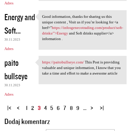
Adres
Energy and
Good information, thanks for sharing us this
Good information, thanks for
unique content , Visit us if you’re looking for <a
Soft...
href="
https://infosgenecotrading.com/product/soft-
drinks/">Energy
and Soft drinks supplier</a>
information .
30.11.2023
Adres
paito
https://paitobullseye.com/
This Post is providing
https://paitobullseye.com/
valuable and unique information, I know that you
bullseye
take a time and effort to make a awesome article
30.11.2023
Adres
S
1
2
3
4
5
6
7
8
9
…
t
Dodaj komentarz
r
o