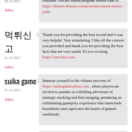
continue. Private fitness program Winter Park FL
30.10.2023
https://darwin-fitness.com/personal-trainer-winter-
Adres
park/
먹튀신
Thank you for providing the best record and it was
Thank you for providing the
very helpful. Very stimulating. I like all the content
고
you provided and thank you for providing the best
facts that are very useful. It's too exciting.
https://totowho.com
31.10.2023
Adres
suika game
Immerse yourself in the vibrant universe of
Immerse yourself in the
https://suikagameonline.com
, where players are
31.10.2023
invited to partake in a thrilling adventure of
strategic stacking and fruit merging, promising an
Adres
exhilarating gameplay experience that transcends
boundaries and captivates the hearts of gamers
worldwide.