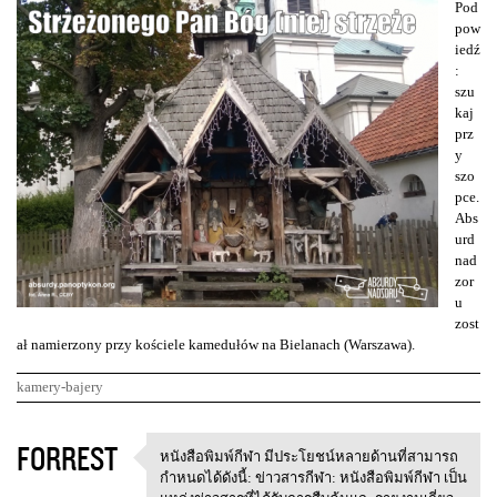
Pod
pow
iedź
:
szu
kaj
prz
y
szo
pce.
Abs
urd
nad
zor
u
zost
ał namierzony przy kościele kamedułów na Bielanach (Warszawa).
kamery-bajery
K
FORREST
หนังสือพิมพ์กีฬา มีประโยชน์หลายด้านที่สามารถ
หนังสือพิมพ์กีฬา
o
กำหนดได้ดังนี้: ข่าวสารกีฬา: หนังสือพิมพ์กีฬา เป็น