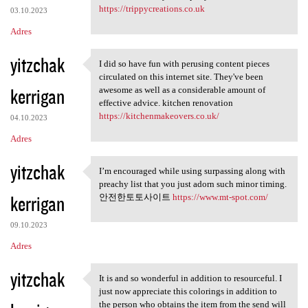
https://trippycreations.co.uk
03.10.2023
Adres
yitzchak
I did so have fun with perusing content pieces
I did so have fun with
circulated on this internet site. They've been
kerrigan
awesome as well as a considerable amount of
effective advice. kitchen renovation
https://kitchenmakeovers.co.uk/
04.10.2023
Adres
yitzchak
I’m encouraged while using surpassing along with
I’m encouraged while using
preachy list that you just adorn such minor timing.
kerrigan
안전한토토사이트
https://www.mt-spot.com/
09.10.2023
Adres
yitzchak
It is and so wonderful in addition to resourceful. I
It is and so wonderful in
just now appreciate this colorings in addition to
the person who obtains the item from the send will