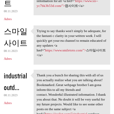
트
information for all <a href="
https://www.xn--
yc7bk3b53d.com/">
캡사이트</a>
08.11.2023
Adres
스마일
Trying to say thanks won't simply be adequate, for
Trying to say thanks won't
the fantasti c clarity in your written work. I will
사이트
quickly get your rss channel to remain educated of
any updates <a
href="
https://www.smiletoto.com/">
스마일사이트
08.11.2023
</a>
Adres
industrial
Thank you a bunch for sharing this with all of us
Thank you a bunch for sharing
you actually realize what you are talking about!
outd...
Bookmarked..Great webpage brother I am gona
inform this to all my friends and
contact..Wonderful illustrated information. I thank
08.11.2023
you about that. No doubt it will be very useful for
Adres
my future projects. Would like to see some other
posts on the same subject <a
href="
https://ioslist.com/">industrial
outdoor