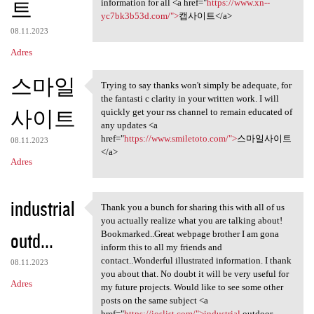
트
information for all <a href="
https://www.xn--
yc7bk3b53d.com/">
캡사이트</a>
08.11.2023
Adres
스마일
Trying to say thanks won't simply be adequate, for
Trying to say thanks won't
the fantasti c clarity in your written work. I will
사이트
quickly get your rss channel to remain educated of
any updates <a
href="
https://www.smiletoto.com/">
스마일사이트
08.11.2023
</a>
Adres
industrial
Thank you a bunch for sharing this with all of us
Thank you a bunch for sharing
you actually realize what you are talking about!
outd...
Bookmarked..Great webpage brother I am gona
inform this to all my friends and
contact..Wonderful illustrated information. I thank
08.11.2023
you about that. No doubt it will be very useful for
Adres
my future projects. Would like to see some other
posts on the same subject <a
href="
https://ioslist.com/">industrial
outdoor