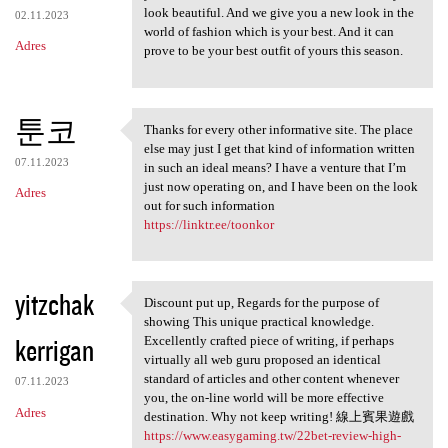
look beautiful. And we give you a new look in the
02.11.2023
world of fashion which is your best. And it can
Adres
prove to be your best outfit of yours this season.
툰코
Thanks for every other informative site. The place
Thanks for every other
else may just I get that kind of information written
07.11.2023
in such an ideal means? I have a venture that I’m
just now operating on, and I have been on the look
Adres
out for such information
https://linktr.ee/toonkor
yitzchak
Discount put up, Regards for the purpose of
Discount put up, Regards for
showing This unique practical knowledge.
kerrigan
Excellently crafted piece of writing, if perhaps
virtually all web guru proposed an identical
standard of articles and other content whenever
07.11.2023
you, the on-line world will be more effective
Adres
destination. Why not keep writing! 線上賓果遊戲
https://www.easygaming.tw/22bet-review-high-