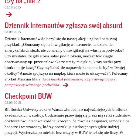
czy na „nie”?
03.10.2015
Dziennik Internautów zgłasza swój absurd
08.09.2015
Dziennik Internautów dołączył się do naszej akcji i zgłosił nam swój
przykład: „Oburzamy się na inwigilację w internecie, na działania
amerykańskich służb, ale co wiemy o inwigilacji na własnym podwórku?
Czy myślałeś, że gdy stoisz sobie pod blokiem, możesz być ciągle
obserwowany np. przez człowieka ze straży miejskiej, który siedzi przy
biurku i pije kawę? Czy myślałeś, ile naprawdę kamer może być w Twojej
okolicy? A może spojrzysz na mapkę, która może to ukazywać?”. Polecamy
artykuł Marcina Maja:
Ktoś nasikał pod kamerą, czyli inwigilacja z
perspektywy własnego podwórka
.
Checkpoint BUW
08.09.2015
Biblioteka Uniwersytecka w Warszawie. Jedna z najważniejszych bibliotek
akademickich w stolicy. Codziennie przewijają się przez nią setki studentów,
doktorantów i pracowników naukowych. Są również pasjonaci, samodzielni
badacze i warszawiacy, którzy poszukują niedostępnych gdzie indziej
pozycji. Wycieczka po mieście bez wizyty w BUW-ie też się nie liczy. W