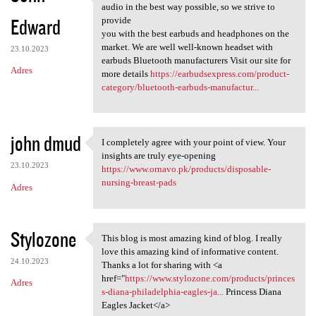
" We believe everyone
audio in the best way possible, so we strive to
Edward
provide
you with the best earbuds and headphones on the
market. We are well well-known headset with
23.10.2023
earbuds Bluetooth manufacturers Visit our site for
Adres
more details
https://earbudsexpress.com/product-
category/bluetooth-earbuds-manufactur...
john dmud
I completely agree with your point of view. Your
I completely agree with your
insights are truly eye-opening
23.10.2023
https://www.ornavo.pk/products/disposable-
nursing-breast-pads
Adres
Stylozone
This blog is most amazing kind of blog. I really
This blog is most amazing
love this amazing kind of informative content.
24.10.2023
Thanks a lot for sharing with <a
href="
https://www.stylozone.com/products/princes
Adres
s-diana-philadelphia-eagles-ja...
Princess Diana
Eagles Jacket</a>