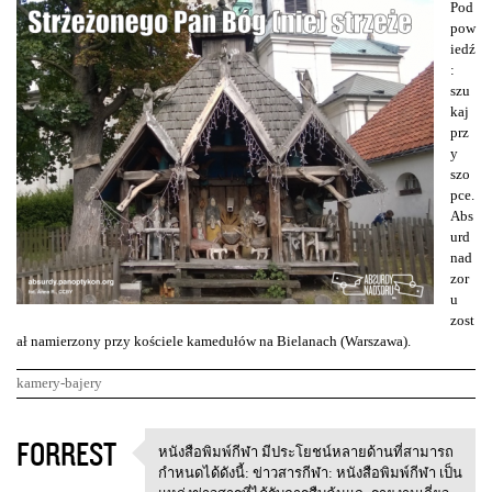
Pod
pow
iedź
:
szu
kaj
prz
y
szo
pce.
Abs
urd
nad
zor
u
zost
ał namierzony przy kościele kamedułów na Bielanach (Warszawa).
kamery-bajery
K
FORREST
หนังสือพิมพ์กีฬา มีประโยชน์หลายด้านที่สามารถ
หนังสือพิมพ์กีฬา
o
กำหนดได้ดังนี้: ข่าวสารกีฬา: หนังสือพิมพ์กีฬา เป็น