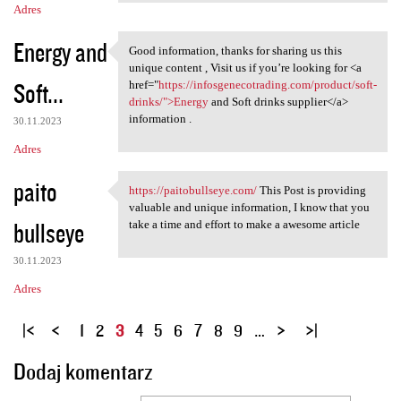
Adres
Energy and
Good information, thanks for sharing us this
Good information, thanks for
unique content , Visit us if you’re looking for <a
Soft...
href="
https://infosgenecotrading.com/product/soft-
drinks/">Energy
and Soft drinks supplier</a>
information .
30.11.2023
Adres
paito
https://paitobullseye.com/
This Post is providing
https://paitobullseye.com/
valuable and unique information, I know that you
bullseye
take a time and effort to make a awesome article
30.11.2023
Adres
S
1
2
3
4
5
6
7
8
9
…
t
Dodaj komentarz
r
o