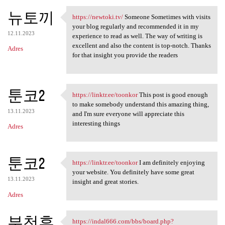
뉴토끼
https://newtoki.tv/
Someone Sometimes with visits
https://newtoki.tv/ Someone
your blog regularly and recommended it in my
12.11.2023
experience to read as well. The way of writing is
excellent and also the content is top-notch. Thanks
Adres
for that insight you provide the readers
툰코2
https://linktr.ee/toonkor
This post is good enough
https://linktr.ee/toonkor
to make somebody understand this amazing thing,
13.11.2023
and I'm sure everyone will appreciate this
interesting things
Adres
툰코2
https://linktr.ee/toonkor
I am definitely enjoying
https://linktr.ee/toonkor I
your website. You definitely have some great
13.11.2023
insight and great stories.
Adres
부천휴
https://indal666.com/bbs/board.php?