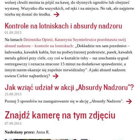
wolnej chwili można tu pójść na kawę, do słynnych ogrodów lub obejrzeć
wystawę. Wszystko dla wszystkich, od ręki i na miejscu. No tak, ale najpierw
trzeba się dostać do środka.
Kontrole na lotniskach i absurdy nadzoru
01.09.2015
Na łamach
Dziennika Opinii, Katarzyna Szymielewicz przedstawia swój
absurd nadzoru – kontrole na lotniskach
: „Dokładnie ten sam przedmiot –
ładowarka, kawałek kabla, but na podwyższonej podeszwie, pasek, kawałek
metalu gdzieś przy ciele, czy coś w kształcie tuby – raz uruchamia sygnał
ostrzegawczy i oznacza stracone 15 minut na dodatkowe sprawdzenie, a
innym razem okazuje się zupełnie niewidzialny”. A jaki absurd nadzoru
uwiera Ciebie najbardziej?
Jak wziąć udział w akcji „Absurdy Nadzoru"?
25.08.2015
Poznaj 5 sposobów na zaangażowanie się w akcję „Absurdy Nadzoru".
Znajdź kamerę na tym zdjęciu
07.09.2015
Nadesłany przez:
Anna R.