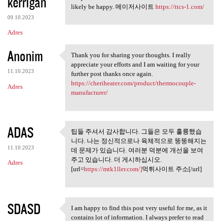
kerrigan
likely be happy. 메이저사이트
https://ttcs-1.com/
09.10.2023
Adres
Anonim
Thank you for sharing your thoughts. I really
Thank you for sharing your
appreciate your efforts and I am waiting for your
11.10.2023
further post thanks once again.
https://cheriheater.com/product/thermocouple-
Adres
manufacturer/
ADAS
팁들 주셔서 감사합니다. 그들은 모두 훌륭했습
팁들 주셔서 감사합니다. 그들은
니다. 나는 정신적으로나 육체적으로 뚱뚱해지는
모두 훌륭했습니다.
11.10.2023
데 문제가 있습니다. 여러분 덕분에 개선을 보여
주고 있습니다. 더 게시하십시오.
Adres
[url=
https://mtk1ller.com/]
먹튀사이트 주소[/url]
SDASD
I am happy to find this post very useful for me, as it
I am happy to find this post
contains lot of information. I always prefer to read