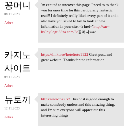
꽁머니
’m excited to uncover this page. I need to to thank
’m excited to uncover this
you for ones time for this particularly fantastic
08.11.2023
read!! I definitely really liked every part of it and i
also have you saved to fav to look at new
Adres
information in your site. <a href="
http://xn--
hs0by0egti38za.com/">
꽁머니</a>
카지노
https://linktr.ee/hoteltoto1122
Great post, and
https://linktr.ee
great website. Thanks for the information
사이트
09.11.2023
Adres
뉴토끼
https://newtoki.tv/
This post is good enough to
https://newtoki.tv/ This post
make somebody understand this amazing thing,
12.11.2023
and I'm sure everyone will appreciate this
interesting things
Adres