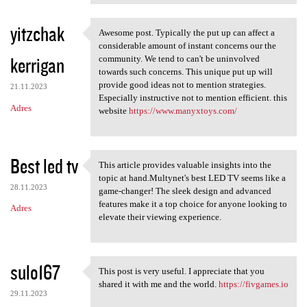
yitzchak
Awesome post. Typically the put up can affect a
Awesome post. Typically the
considerable amount of instant concerns our the
kerrigan
community. We tend to can't be uninvolved
towards such concerns. This unique put up will
provide good ideas not to mention strategies.
21.11.2023
Especially instructive not to mention efficient. this
Adres
website
https://www.manyxtoys.com/
Best led tv
This article provides valuable insights into the
This article provides
topic at hand.Multynet's best LED TV seems like a
28.11.2023
game-changer! The sleek design and advanced
features make it a top choice for anyone looking to
Adres
elevate their viewing experience.
sulo167
This post is very useful. I appreciate that you
This post is very useful. I
shared it with me and the world.
https://fivgames.io
29.11.2023