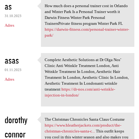
as
How much does a personal trainer cost in Orlando
How much does a personal
and Winter Park Is a Personal Trainer worth it
31.10.2023
Darwin Fitness Winter Park Personal
TrainersPrivate fitness program Winter Park FL
Adres
https://darwin-fitness.com/personal-trainer-winter-
park/
asas
Complete Aesthetic Solutions at Dr Olga Nos’
Complete Aesthetic Solutions
Clinic Anti Wrinkle Treatment London, Anti
01.11.2023
Wrinkle Treatment In London, Aesthetic Hair
Treatment In London, Aesthetic Clinic In London,
Adres
Aesthetic Treatment In Londonanti wrinkle
treatment
https://dr-nos.com/anti-wrinkle-
injection-in-london/
dorothy
The Christmas Chronicles Santa Claus Costume
The Christmas Chronicles
https://www.hleatherjackets.com/product/the-
connor
christmas-chronicles-santa-c...
This outfit keeps
you cool in this winter season and also makes you