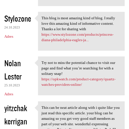
Stylozone
This blog is most amazing kind of blog. I really
This blog is most amazing
love this amazing kind of informative content.
24.10.2023
Thanks a lot for sharing with
https://www.stylozone.com/products/princess-
Adres
diana-philadelphia-eagles-ja...
Nolan
Try not to miss the potential chance to visit our
Try not to miss the potential
page and find what you’re searching for with a
Lester
solitary snap!
https://opkwatch.com/product-category/quartz-
watches-providers-online/
25.10.2023
Adres
yitzchak
This can be neat article along with i quite like you
This can be neat article
just read this specific article. your blog can be
kerrigan
amazing so you get very good staff members as
part of your web site. wonderful expressing