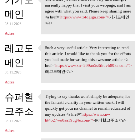
The article you have shared
am really happy that I visit your webpage, and I am
메인
agree with what you said. Please keep sharing more
<a href="
https://www.totogiga.com/">
기가도메인
</a>
08.11.2023
Adres
레고도
Such a very useful article. Very interesting to read
Such a very useful article.
this article. I would like to thank you for the efforts
메인
you had made for writing this awesome article. <a
href="
https://www.xn--299ao5s3thuvh89ka.com/">
레고도메인</a>
08.11.2023
Adres
슈퍼헐
Trying to say thanks won't simply be adequate, for
Trying to say thanks won't
the fantasti c clarity in your written work. I will
크주소
quickly get your rss channel to remain educated of
any updates <a href="
https://www.xn--
ht4b27wo0aa19ug4e.com/">
슈퍼헐크주소</a>
08.11.2023
Adres