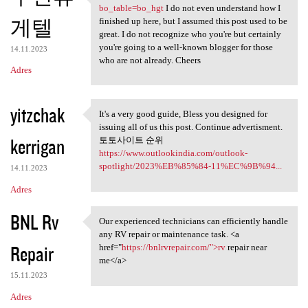
https://indal666.com/bbs
bo_table=bo_hgt
I do not even understand how I
게텔
finished up here, but I assumed this post used to be
great. I do not recognize who you're but certainly
you're going to a well-known blogger for those
14.11.2023
who are not already. Cheers
Adres
yitzchak
It's a very good guide, Bless you designed for
It's a very good guide, Bless
issuing all of us this post. Continue advertisment.
kerrigan
토토사이트 순위
https://www.outlookindia.com/outlook-
spotlight/2023%EB%85%84-11%EC%9B%94...
14.11.2023
Adres
BNL Rv
Our experienced technicians can efficiently handle
Our experienced technicians
any RV repair or maintenance task. <a
Repair
href="
https://bnlrvrepair.com/">rv
repair near
me</a>
15.11.2023
Adres