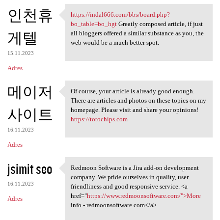
인천휴
https://indal666.com/bbs/board.php?
https://indal666.com/bbs
bo_table=bo_hgt
Greatly composed article, if just
게텔
all bloggers offered a similar substance as you, the
web would be a much better spot.
15.11.2023
Adres
메이저
Of course, your article is already good enough.
Of course, your article is
There are articles and photos on these topics on my
사이트
homepage. Please visit and share your opinions!
https://totochips.com
16.11.2023
Adres
jsimit seo
Redmoon Software is a Jira add-on development
Redmoon Software is a Jira
company. We pride ourselves in quality, user
16.11.2023
friendliness and good responsive service. <a
href="
https://www.redmoonsoftware.com/">More
Adres
info - redmoonsoftware.com</a>