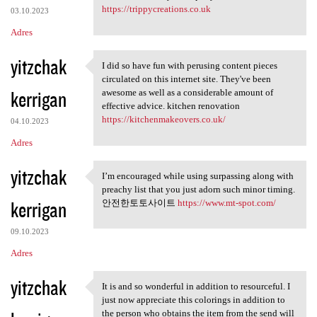
https://trippycreations.co.uk
03.10.2023
Adres
yitzchak
I did so have fun with perusing content pieces
I did so have fun with
circulated on this internet site. They've been
kerrigan
awesome as well as a considerable amount of
effective advice. kitchen renovation
https://kitchenmakeovers.co.uk/
04.10.2023
Adres
yitzchak
I’m encouraged while using surpassing along with
I’m encouraged while using
preachy list that you just adorn such minor timing.
kerrigan
안전한토토사이트
https://www.mt-spot.com/
09.10.2023
Adres
yitzchak
It is and so wonderful in addition to resourceful. I
It is and so wonderful in
just now appreciate this colorings in addition to
the person who obtains the item from the send will