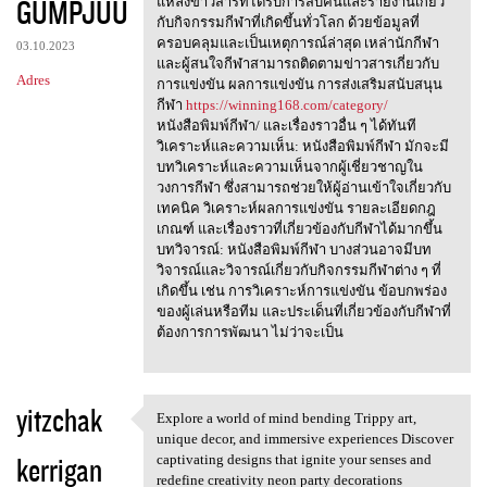
GUMPJUU
m
แหล่งข่าวสารที่ได้รับการสืบค้นและรายงานเกี่ยว
กับกิจกรรมกีฬาที่เกิดขึ้นทั่วโลก ด้วยข้อมูลที่
e
ครอบคลุมและเป็นเหตุการณ์ล่าสุด เหล่านักกีฬา
03.10.2023
n
และผู้สนใจกีฬาสามารถติดตามข่าวสารเกี่ยวกับ
Adres
การแข่งขัน ผลการแข่งขัน การส่งเสริมสนับสนุน
t
กีฬา
https://winning168.com/category/
a
หนังสือพิมพ์กีฬา/ และเรื่องราวอื่น ๆ ได้ทันที
วิเคราะห์และความเห็น: หนังสือพิมพ์กีฬา มักจะมี
r
บทวิเคราะห์และความเห็นจากผู้เชี่ยวชาญใน
z
วงการกีฬา ซึ่งสามารถช่วยให้ผู้อ่านเข้าใจเกี่ยวกับ
เทคนิค วิเคราะห์ผลการแข่งขัน รายละเอียดกฎ
e
เกณฑ์ และเรื่องราวที่เกี่ยวข้องกับกีฬาได้มากขึ้น
บทวิจารณ์: หนังสือพิมพ์กีฬา บางส่วนอาจมีบท
วิจารณ์และวิจารณ์เกี่ยวกับกิจกรรมกีฬาต่าง ๆ ที่
เกิดขึ้น เช่น การวิเคราะห์การแข่งขัน ข้อบกพร่อง
ของผู้เล่นหรือทีม และประเด็นที่เกี่ยวข้องกับกีฬาที่
ต้องการการพัฒนา ไม่ว่าจะเป็น
yitzchak
Explore a world of mind bending Trippy art,
Explore a world of mind
unique decor, and immersive experiences Discover
kerrigan
captivating designs that ignite your senses and
redefine creativity neon party decorations