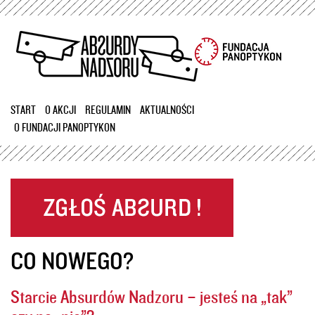
Przejdź
do
treści
START
O AKCJI
REGULAMIN
AKTUALNOŚCI
O FUNDACJI PANOPTYKON
CO NOWEGO?
Starcie Absurdów Nadzoru – jesteś na „tak”