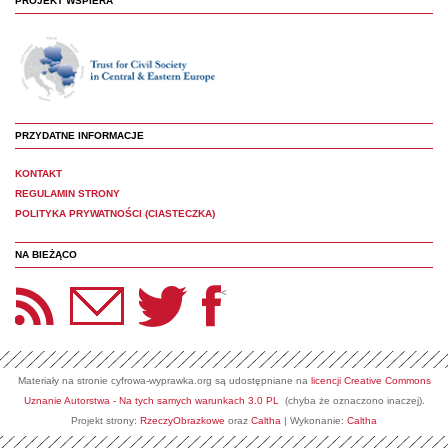
PROJEKT WSPIERA
PRZYDATNE INFORMACJE
KONTAKT
REGULAMIN STRONY
POLITYKA PRYWATNOŚCI (CIASTECZKA)
NA BIEŻĄCO
etter Panoptyka
Twitter
Facebook
<
Materiały na stronie cyfrowa-wyprawka.org są udostępniane na
licencji Creative Commons
Uznanie Autorstwa - Na tych samych warunkach 3.0 PL
(chyba że oznaczono inaczej).
Projekt strony:
RzeczyObrazkowe
oraz
Caltha
| Wykonanie:
Caltha