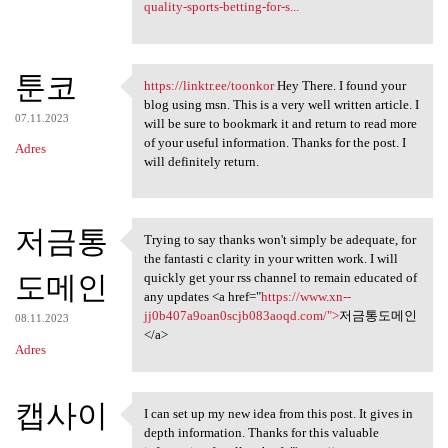
quality-sports-betting-for-s...
툰코
https://linktr.ee/toonkor
Hey There. I found your
https://linktr.ee/toonkor Hey
blog using msn. This is a very well written article. I
07.11.2023
will be sure to bookmark it and return to read more
of your useful information. Thanks for the post. I
Adres
will definitely return.
저금통
Trying to say thanks won't simply be adequate, for
Trying to say thanks won't
the fantasti c clarity in your written work. I will
도메인
quickly get your rss channel to remain educated of
any updates <a href="
https://www.xn--
jj0b407a9oan0scjb083aoqd.com/">
저금통도메인
08.11.2023
</a>
Adres
캡사이
I can set up my new idea from this post. It gives in
I can set up my new idea from
depth information. Thanks for this valuable