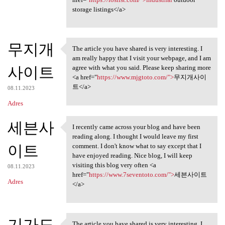
storage listings</a>
무지개
The article you have shared is very interesting. I
The article you have shared
am really happy that I visit your webpage, and I am
사이트
agree with what you said. Please keep sharing more
<a href="
https://www.mjgtoto.com/">
무지개사이
트</a>
08.11.2023
Adres
세븐사
I recently came across your blog and have been
I recently came across your
reading along. I thought I would leave my first
이트
comment. I don't know what to say except that I
have enjoyed reading. Nice blog, I will keep
visiting this blog very often <a
08.11.2023
href="
https://www.7seventoto.com/">
세븐사이트
Adres
</a>
기가도
The article you have shared is very interesting. I