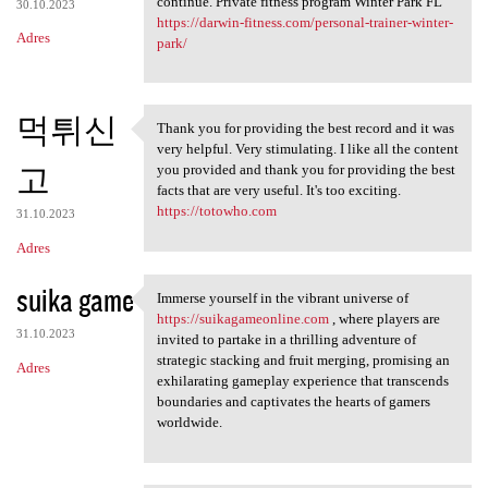
continue. Private fitness program Winter Park FL
30.10.2023
https://darwin-fitness.com/personal-trainer-winter-
Adres
park/
먹튀신
Thank you for providing the best record and it was
Thank you for providing the
very helpful. Very stimulating. I like all the content
고
you provided and thank you for providing the best
facts that are very useful. It's too exciting.
https://totowho.com
31.10.2023
Adres
suika game
Immerse yourself in the vibrant universe of
Immerse yourself in the
https://suikagameonline.com
, where players are
31.10.2023
invited to partake in a thrilling adventure of
strategic stacking and fruit merging, promising an
Adres
exhilarating gameplay experience that transcends
boundaries and captivates the hearts of gamers
worldwide.