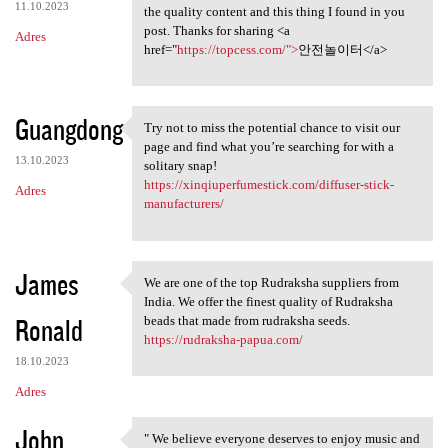
11.10.2023
the quality content and this thing I found in you
post. Thanks for sharing <a
Adres
href="
https://topcess.com/">
안전놀이터</a>
Guangdong
Try not to miss the potential chance to visit our
Try not to miss the potential
page and find what you’re searching for with a
13.10.2023
solitary snap!
https://xinqiuperfumestick.com/diffuser-stick-
Adres
manufacturers/
James
We are one of the top Rudraksha suppliers from
We are one of the top
India. We offer the finest quality of Rudraksha
Ronald
beads that made from rudraksha seeds.
https://rudraksha-papua.com/
18.10.2023
Adres
John
" We believe everyone deserves to enjoy music and