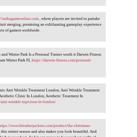
://suikagameonline.com
, where players are invited to partake
d fruit merging, promising an exhilarating gameplay experience
arts of gamers worldwide.
 and Winter Park Is a Personal Trainer worth it Darwin Fitness
gram Winter Park FL
https://darwin-fitness.com/personal-
inic Anti Wrinkle Treatment London, Anti Wrinkle Treatment
Aesthetic Clinic In London, Aesthetic Treatment In
/anti-wrinkle-injection-in-london/
https://www.hleatherjackets.com/product/the-christmas-
 this winter season and also makes you look beautiful. And