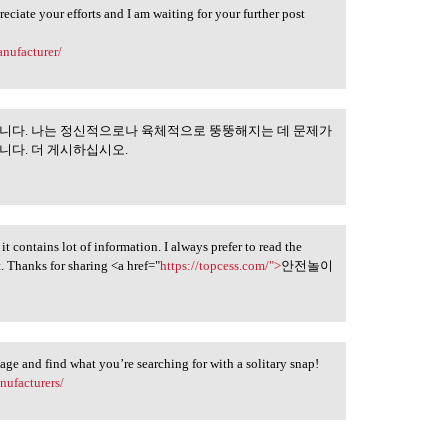
eciate your efforts and I am waiting for your further post
anufacturer/
습니다. 나는 정신적으로나 육체적으로 뚱뚱해지는 데 문제가
은 모두 훌륭했습니다.
니다. 더 게시하십시오.
 it contains lot of information. I always prefer to read the
t. Thanks for sharing <a href="
https://topcess.com/">
안전놀이
page and find what you’re searching for with a solitary snap!
nufacturers/