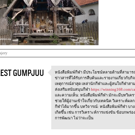
ajery
EST GUMPJUU
หนังสือพิมพ์กีฬา มีประโยชน์หลายด้านที่สามารถก
หนังสือพิมพ์กีฬา
ข่าวสารที่ได้รับการสืบค้นและรายงานเกี่ยวกับกิจ
3
เหตุการณ์ล่าสุด เหล่านักกีฬาและผู้สนใจกีฬาส
ส่งเสริมสนับสนุนกีฬา
https://winning168.com/ca
และความเห็น: หนังสือพิมพ์กีฬา มักจะมีบทวิเค
ช่วยให้ผู้อ่านเข้าใจเกี่ยวกับเทคนิค วิเคราะห์ผล
กีฬาได้มากขึ้น บทวิจารณ์: หนังสือพิมพ์กีฬา บาง
เกิดขึ้น เช่น การวิเคราะห์การแข่งขัน ข้อบกพร่อง
การพัฒนา ไม่ว่าจะเป็น