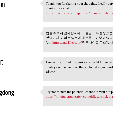
im
Thank you for sharing your thoughts. I really appr
Thank you for sharing your
thanks once again.
3
https://cheriheater.com/product/thermocouple-m
팁들 주셔서 감사합니다. 그들은 모두 훌륭했
팁들 주셔서 감사합니다. 그들
있습니다. 여러분 덕분에 개선을 보여주고 있습
3
[url=
https://mtk1ller.com/]
먹튀사이트 주소[/url]
SD
I am happy to find this post very useful for me, as
I am happy to find this post
quality content and this thing I found in you pos
3
터</a>
gdong
Try not to miss the potential chance to visit our 
Try not to miss the potential
https://xinqiuperfumestick.com/diffuser-stick-ma
3