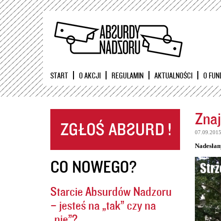
START
O AKCJI
REGULAMIN
AKTUALNOŚCI
O FUN
Znaj
07.09.201
Nadesłan
CO NOWEGO?
Starcie Absurdów Nadzoru
– jesteś na „tak” czy na
„nie”?