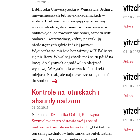
z
08.09.2015
yitzc
e
Biblioteka Uniwersytecka w Warszawie. Jedna z
najważniejszych bibliotek akademickich w
03.10.202
stolicy. Codziennie przewijają się przez nią
Adres
setki studentów, doktorantów i pracowników
naukowych. Są również pasjonaci, samodzielni
yitzc
badacze i warszawiacy, którzy poszukują
niedostępnych gdzie indziej pozycji.
Wycieczka po mieście bez wizyty w BUW-ie też
04.10.202
się nie liczy. W wolnej chwili można tu pójść na
Adres
kawę, do słynnych ogrodów lub obejrzeć
wystawę. Wszystko dla wszystkich, od ręki i na
yitzc
miejscu. No tak, ale najpierw trzeba się dostać
do środka.
09.10.202
Kontrole na lotniskach i
Adres
absurdy nadzoru
yitzc
01.09.2015
Na łamach
Dziennika Opinii, Katarzyna
09.10.202
Szymielewicz przedstawia swój absurd
nadzoru – kontrole na lotniskach
: „Dokładnie
Adres
ten sam przedmiot – ładowarka, kawałek kabla,
but na podwyższonej podeszwie, pasek,