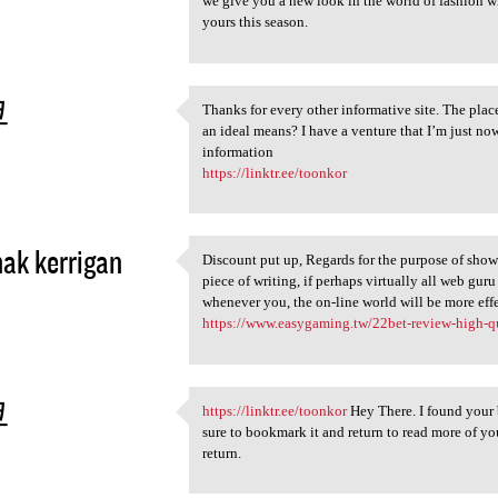
we give you a new look in the world of fashion whi
yours this season.
코
Thanks for every other informative site. The place
Thanks for every other
an ideal means? I have a venture that I’m just no
3
information
https://linktr.ee/toonkor
hak kerrigan
Discount put up, Regards for the purpose of show
Discount put up, Regards for
piece of writing, if perhaps virtually all web gur
3
whenever you, the on-line world will be more
https://www.easygaming.tw/22bet-review-high-qual
코
https://linktr.ee/toonkor
Hey There. I found your b
https://linktr.ee/toonkor Hey
sure to bookmark it and return to read more of you
3
return.