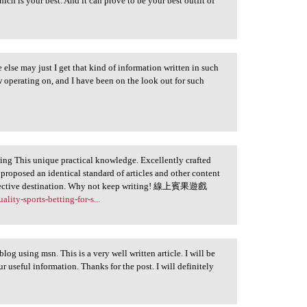
ch is your best. And it can prove to be your best outfit of
 else may just I get that kind of information written in such
w operating on, and I have been on the look out for such
ing This unique practical knowledge. Excellently crafted
u proposed an identical standard of articles and other content
 effective destination. Why not keep writing! 線上賓果遊戲
ity-sports-betting-for-s...
log using msn. This is a very well written article. I will be
r useful information. Thanks for the post. I will definitely