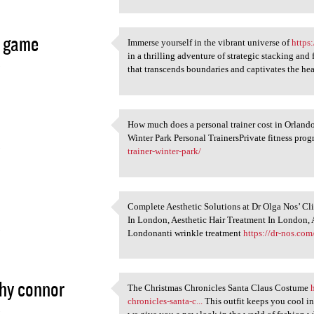
a game
Immerse yourself in the vibrant universe of
https
Immerse yourself in the
in a thrilling adventure of strategic stacking an
3
that transcends boundaries and captivates the he
How much does a personal trainer cost in Orlando
How much does a personal
Winter Park Personal TrainersPrivate fitness pro
3
trainer-winter-park/
Complete Aesthetic Solutions at Dr Olga Nos’ Cl
Complete Aesthetic Solutions
In London, Aesthetic Hair Treatment In London, 
3
Londonanti wrinkle treatment
https://dr-nos.com
hy connor
The Christmas Chronicles Santa Claus Costume
The Christmas Chronicles
chronicles-santa-c...
This outfit keeps you cool in
3