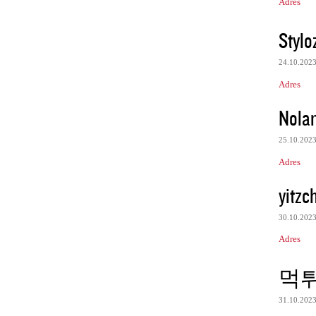
Adres
Stylo
24.10.202
Adres
Nolan
25.10.202
Adres
yitzc
30.10.202
Adres
먹
31.10.202