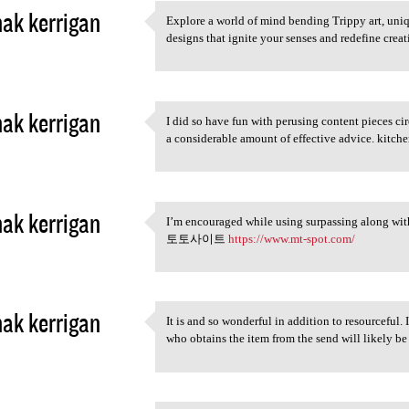
hak kerrigan
Explore a world of mind bending Trippy art, uni
Explore a world of mind
designs that ignite your senses and redefine crea
3
hak kerrigan
I did so have fun with perusing content pieces ci
I did so have fun with
a considerable amount of effective advice. kitch
3
hak kerrigan
I’m encouraged while using surpassing along wi
I’m encouraged while using
토토사이트
https://www.mt-spot.com/
3
hak kerrigan
It is and so wonderful in addition to resourceful. 
It is and so wonderful in
who obtains the item from the send will lik
3