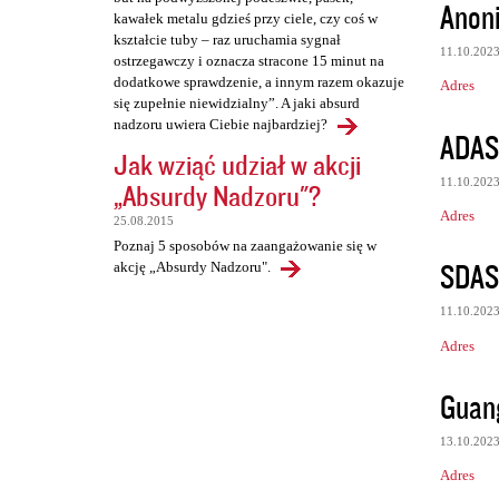
Anon
kawałek metalu gdzieś przy ciele, czy coś w
kształcie tuby – raz uruchamia sygnał
11.10.202
ostrzegawczy i oznacza stracone 15 minut na
dodatkowe sprawdzenie, a innym razem okazuje
Adres
się zupełnie niewidzialny”. A jaki absurd
nadzoru uwiera Ciebie najbardziej?
ADAS
Jak wziąć udział w akcji
11.10.202
„Absurdy Nadzoru"?
Adres
25.08.2015
Poznaj 5 sposobów na zaangażowanie się w
SDA
akcję „Absurdy Nadzoru".
11.10.202
Adres
Guan
13.10.202
Adres