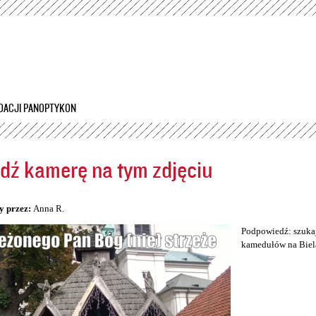
Przejdź
do
treści
DACJI PANOPTYKON
dź kamerę na tym zdjęciu
5
y przez:
Anna R.
Podpowiedź: szukaj
kamedułów na Biel