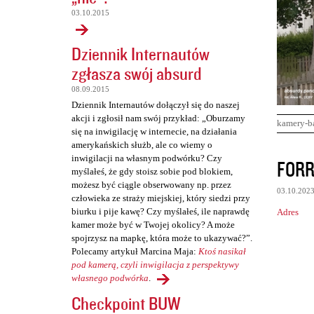
03.10.2015
Dziennik Internautów
zgłasza swój absurd
08.09.2015
Dziennik Internautów dołączył się do naszej
akcji i zgłosił nam swój przykład: „Oburzamy
kamery-b
się na inwigilację w internecie, na działania
amerykańskich służb, ale co wiemy o
K
inwigilacji na własnym podwórku? Czy
FORR
myślałeś, że gdy stoisz sobie pod blokiem,
o
możesz być ciągle obserwowany np. przez
03.10.202
m
człowieka ze straży miejskiej, który siedzi przy
biurku i pije kawę? Czy myślałeś, ile naprawdę
Adres
e
kamer może być w Twojej okolicy? A może
n
spojrzysz na mapkę, która może to ukazywać?”.
Polecamy artykuł Marcina Maja:
Ktoś nasikał
t
pod kamerą, czyli inwigilacja z perspektywy
a
własnego podwórka
.
r
Checkpoint BUW