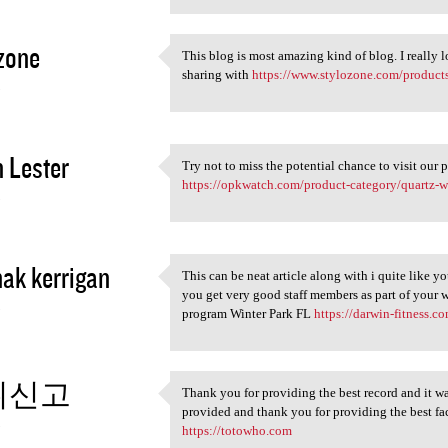
zone
This blog is most amazing kind of blog. I really 
This blog is most amazing
sharing with
https://www.stylozone.com/products/
3
 Lester
Try not to miss the potential chance to visit our 
Try not to miss the potential
https://opkwatch.com/product-category/quartz-w
3
hak kerrigan
This can be neat article along with i quite like yo
This can be neat article
you get very good staff members as part of your w
3
program Winter Park FL
https://darwin-fitness.c
튀신고
Thank you for providing the best record and it was
Thank you for providing the
provided and thank you for providing the best facts
3
https://totowho.com