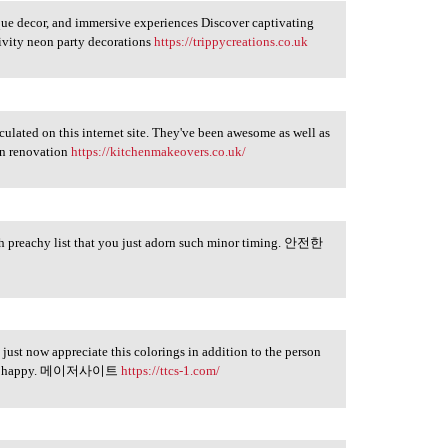
que decor, and immersive experiences Discover captivating
tivity neon party decorations
https://trippycreations.co.uk
rculated on this internet site. They've been awesome as well as
en renovation
https://kitchenmakeovers.co.uk/
th preachy list that you just adorn such minor timing. 안전한
I just now appreciate this colorings in addition to the person
ely be happy. 메이저사이트
https://ttcs-1.com/