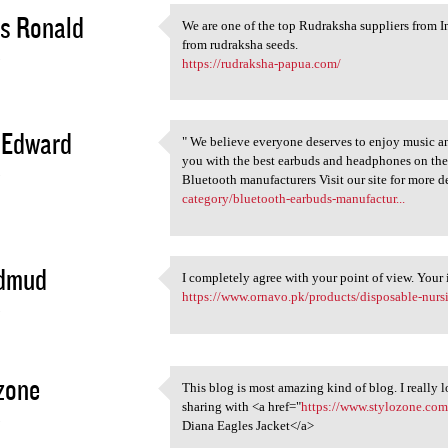
s Ronald
We are one of the top Rudraksha suppliers from I
We are one of the top
from rudraksha seeds.
3
https://rudraksha-papua.com/
 Edward
" We believe everyone deserves to enjoy music an
" We believe everyone
you with the best earbuds and headphones on the
3
Bluetooth manufacturers Visit our site for more d
category/bluetooth-earbuds-manufactur...
 dmud
I completely agree with your point of view. Your 
I completely agree with your
https://www.ornavo.pk/products/disposable-nurs
3
zone
This blog is most amazing kind of blog. I really 
This blog is most amazing
sharing with <a href="
https://www.stylozone.com/
3
Diana Eagles Jacket</a>