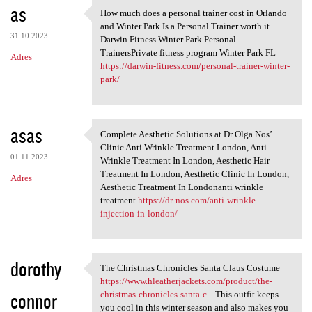
as
How much does a personal trainer cost in Orlando
How much does a personal
and Winter Park Is a Personal Trainer worth it
31.10.2023
Darwin Fitness Winter Park Personal
TrainersPrivate fitness program Winter Park FL
Adres
https://darwin-fitness.com/personal-trainer-winter-
park/
asas
Complete Aesthetic Solutions at Dr Olga Nos’
Complete Aesthetic Solutions
Clinic Anti Wrinkle Treatment London, Anti
01.11.2023
Wrinkle Treatment In London, Aesthetic Hair
Treatment In London, Aesthetic Clinic In London,
Adres
Aesthetic Treatment In Londonanti wrinkle
treatment
https://dr-nos.com/anti-wrinkle-
injection-in-london/
dorothy
The Christmas Chronicles Santa Claus Costume
The Christmas Chronicles
https://www.hleatherjackets.com/product/the-
connor
christmas-chronicles-santa-c...
This outfit keeps
you cool in this winter season and also makes you