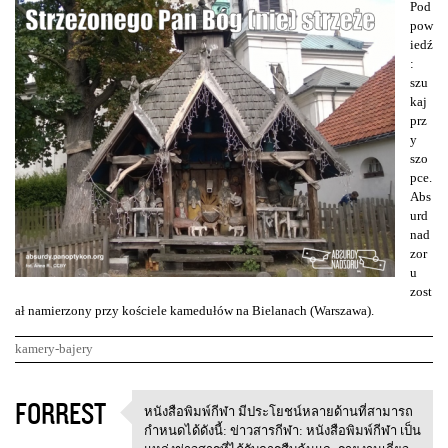
Pod
pow
iedź
:
szu
kaj
prz
y
szo
pce.
Abs
urd
nad
zor
u
zost
ał namierzony przy kościele kamedułów na Bielanach (Warszawa).
kamery-bajery
K
FORREST
หนังสือพิมพ์กีฬา มีประโยชน์หลายด้านที่สามารถ
หนังสือพิมพ์กีฬา
o
กำหนดได้ดังนี้: ข่าวสารกีฬา: หนังสือพิมพ์กีฬา เป็น