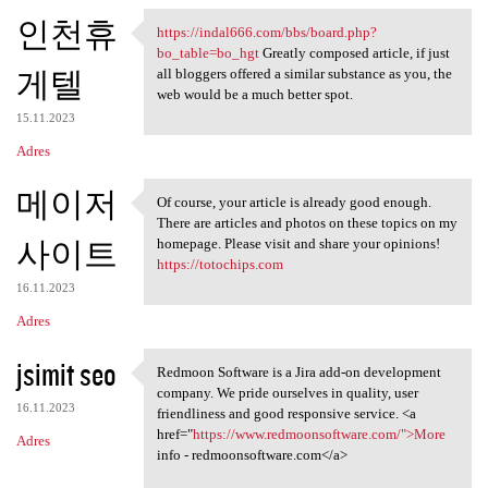
인천휴
https://indal666.com/bbs/board.php?
https://indal666.com/bbs
bo_table=bo_hgt
Greatly composed article, if just
게텔
all bloggers offered a similar substance as you, the
web would be a much better spot.
15.11.2023
Adres
메이저
Of course, your article is already good enough.
Of course, your article is
There are articles and photos on these topics on my
사이트
homepage. Please visit and share your opinions!
https://totochips.com
16.11.2023
Adres
jsimit seo
Redmoon Software is a Jira add-on development
Redmoon Software is a Jira
company. We pride ourselves in quality, user
16.11.2023
friendliness and good responsive service. <a
href="
https://www.redmoonsoftware.com/">More
Adres
info - redmoonsoftware.com</a>