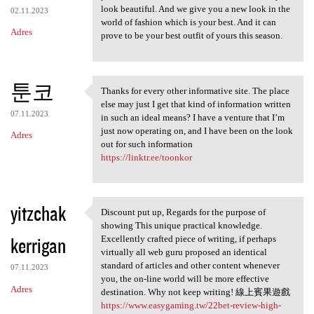
look beautiful. And we give you a new look in the
02.11.2023
world of fashion which is your best. And it can
Adres
prove to be your best outfit of yours this season.
툰코
Thanks for every other informative site. The place
Thanks for every other
else may just I get that kind of information written
07.11.2023
in such an ideal means? I have a venture that I’m
just now operating on, and I have been on the look
Adres
out for such information
https://linktr.ee/toonkor
yitzchak
Discount put up, Regards for the purpose of
Discount put up, Regards for
showing This unique practical knowledge.
kerrigan
Excellently crafted piece of writing, if perhaps
virtually all web guru proposed an identical
standard of articles and other content whenever
07.11.2023
you, the on-line world will be more effective
Adres
destination. Why not keep writing! 線上賓果遊戲
https://www.easygaming.tw/22bet-review-high-