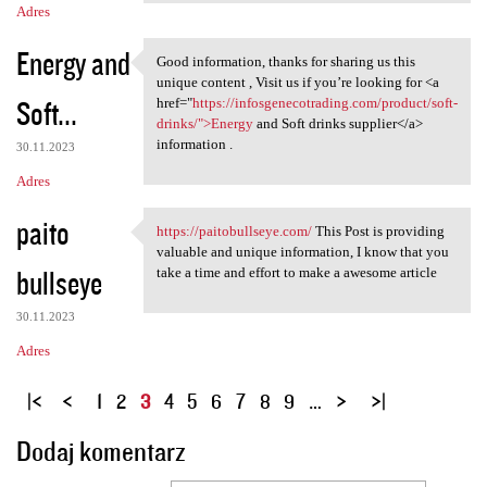
Adres
Energy and
Good information, thanks for sharing us this
Good information, thanks for
unique content , Visit us if you’re looking for <a
Soft...
href="
https://infosgenecotrading.com/product/soft-
drinks/">Energy
and Soft drinks supplier</a>
information .
30.11.2023
Adres
paito
https://paitobullseye.com/
This Post is providing
https://paitobullseye.com/
valuable and unique information, I know that you
bullseye
take a time and effort to make a awesome article
30.11.2023
Adres
S
1
2
3
4
5
6
7
8
9
…
t
Dodaj komentarz
r
o