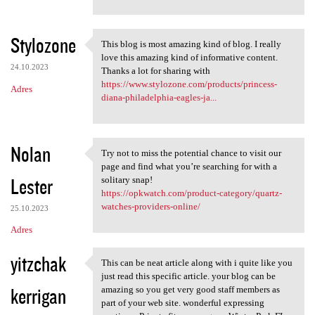
Stylozone
This blog is most amazing kind of blog. I really
This blog is most amazing
love this amazing kind of informative content.
24.10.2023
Thanks a lot for sharing with
https://www.stylozone.com/products/princess-
Adres
diana-philadelphia-eagles-ja...
Nolan
Try not to miss the potential chance to visit our
Try not to miss the potential
page and find what you’re searching for with a
Lester
solitary snap!
https://opkwatch.com/product-category/quartz-
watches-providers-online/
25.10.2023
Adres
yitzchak
This can be neat article along with i quite like you
This can be neat article
just read this specific article. your blog can be
kerrigan
amazing so you get very good staff members as
part of your web site. wonderful expressing