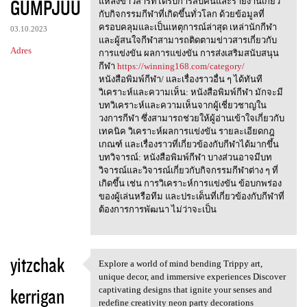
GUMPJUU
m
แหล่งข่าวสารที่ได้รับการสืบค้นและรายงานเกี่ยว
กับกิจกรรมกีฬาที่เกิดขึ้นทั่วโลก ด้วยข้อมูลที่
e
ครอบคลุมและเป็นเหตุการณ์ล่าสุด เหล่านักกีฬา
03.10.2023
n
และผู้สนใจกีฬาสามารถติดตามข่าวสารเกี่ยวกับ
Adres
การแข่งขัน ผลการแข่งขัน การส่งเสริมสนับสนุน
t
กีฬา
https://winning168.com/category/
a
หนังสือพิมพ์กีฬา/ และเรื่องราวอื่น ๆ ได้ทันที
วิเคราะห์และความเห็น: หนังสือพิมพ์กีฬา มักจะมี
r
บทวิเคราะห์และความเห็นจากผู้เชี่ยวชาญใน
z
วงการกีฬา ซึ่งสามารถช่วยให้ผู้อ่านเข้าใจเกี่ยวกับ
เทคนิค วิเคราะห์ผลการแข่งขัน รายละเอียดกฎ
e
เกณฑ์ และเรื่องราวที่เกี่ยวข้องกับกีฬาได้มากขึ้น
บทวิจารณ์: หนังสือพิมพ์กีฬา บางส่วนอาจมีบท
วิจารณ์และวิจารณ์เกี่ยวกับกิจกรรมกีฬาต่าง ๆ ที่
เกิดขึ้น เช่น การวิเคราะห์การแข่งขัน ข้อบกพร่อง
ของผู้เล่นหรือทีม และประเด็นที่เกี่ยวข้องกับกีฬาที่
ต้องการการพัฒนา ไม่ว่าจะเป็น
yitzchak
Explore a world of mind bending Trippy art,
Explore a world of mind
unique decor, and immersive experiences Discover
kerrigan
captivating designs that ignite your senses and
redefine creativity neon party decorations