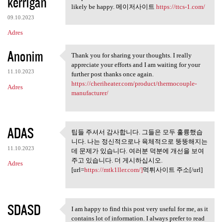
kerrigan
likely be happy. 메이저사이트
https://ttcs-1.com/
09.10.2023
Adres
Anonim
Thank you for sharing your thoughts. I really
Thank you for sharing your
appreciate your efforts and I am waiting for your
11.10.2023
further post thanks once again.
https://cheriheater.com/product/thermocouple-
Adres
manufacturer/
ADAS
팁들 주셔서 감사합니다. 그들은 모두 훌륭했습
팁들 주셔서 감사합니다. 그들은
니다. 나는 정신적으로나 육체적으로 뚱뚱해지는
모두 훌륭했습니다.
11.10.2023
데 문제가 있습니다. 여러분 덕분에 개선을 보여
주고 있습니다. 더 게시하십시오.
Adres
[url=
https://mtk1ller.com/]
먹튀사이트 주소[/url]
SDASD
I am happy to find this post very useful for me, as it
I am happy to find this post
contains lot of information. I always prefer to read