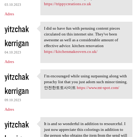
https://trippycreations.co.uk
03.10.2023
Adres
yitzchak
I did so have fun with perusing content pieces
I did so have fun with
circulated on this internet site. They've been
kerrigan
awesome as well as a considerable amount of
effective advice. kitchen renovation
https://kitchenmakeovers.co.uk/
04.10.2023
Adres
yitzchak
I’m encouraged while using surpassing along with
I’m encouraged while using
preachy list that you just adorn such minor timing.
kerrigan
안전한토토사이트
https://www.mt-spot.com/
09.10.2023
Adres
yitzchak
It is and so wonderful in addition to resourceful. I
It is and so wonderful in
just now appreciate this colorings in addition to
the person who obtains the item from the send will