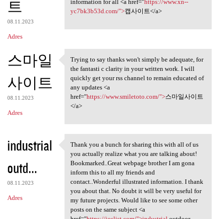
트
information for all <a href="
https://www.xn--
yc7bk3b53d.com/">
캡사이트</a>
08.11.2023
Adres
스마일
Trying to say thanks won't simply be adequate, for
Trying to say thanks won't
the fantasti c clarity in your written work. I will
사이트
quickly get your rss channel to remain educated of
any updates <a
href="
https://www.smiletoto.com/">
스마일사이트
08.11.2023
</a>
Adres
industrial
Thank you a bunch for sharing this with all of us
Thank you a bunch for sharing
you actually realize what you are talking about!
outd...
Bookmarked..Great webpage brother I am gona
inform this to all my friends and
contact..Wonderful illustrated information. I thank
08.11.2023
you about that. No doubt it will be very useful for
Adres
my future projects. Would like to see some other
posts on the same subject <a
href="
https://ioslist.com/">industrial
outdoor