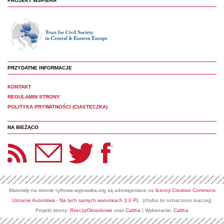
PROJEKT WSPIERA
PRZYDATNE INFORMACJE
KONTAKT
REGULAMIN STRONY
POLITYKA PRYWATNOŚCI (CIASTECZKA)
NA BIEŻĄCO
etter Panoptyka
Twitter
Facebook
<
Materiały na stronie cyfrowa-wyprawka.org są udostępniane na
licencji Creative Commons
Uznanie Autorstwa - Na tych samych warunkach 3.0 PL
(chyba że oznaczono inaczej).
Projekt strony:
RzeczyObrazkowe
oraz
Caltha
| Wykonanie:
Caltha