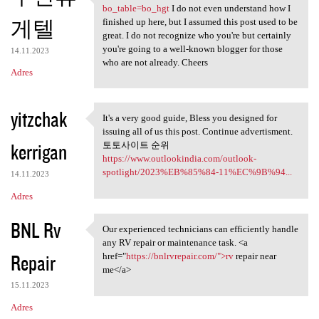
https://indal666.com/bbs
bo_table=bo_hgt
I do not even understand how I
게텔
finished up here, but I assumed this post used to be
great. I do not recognize who you're but certainly
you're going to a well-known blogger for those
14.11.2023
who are not already. Cheers
Adres
yitzchak
It's a very good guide, Bless you designed for
It's a very good guide, Bless
issuing all of us this post. Continue advertisment.
kerrigan
토토사이트 순위
https://www.outlookindia.com/outlook-
spotlight/2023%EB%85%84-11%EC%9B%94...
14.11.2023
Adres
BNL Rv
Our experienced technicians can efficiently handle
Our experienced technicians
any RV repair or maintenance task. <a
Repair
href="
https://bnlrvrepair.com/">rv
repair near
me</a>
15.11.2023
Adres