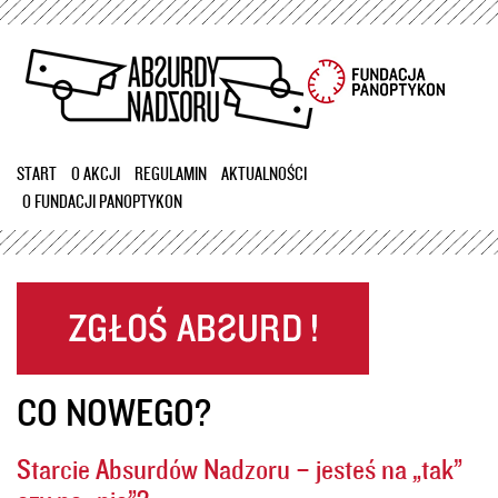
Przejdź
do
treści
START
O AKCJI
REGULAMIN
AKTUALNOŚCI
O FUNDACJI PANOPTYKON
CO NOWEGO?
Starcie Absurdów Nadzoru – jesteś na „tak”