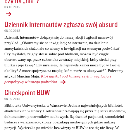
czy na „nie”?
03.10.2015
Dziennik Internautów zgłasza swój absurd
08.09.2015
Dziennik Internautów dołączył się do naszej akcji i zgłosił nam swój
przykład: „Oburzamy się na inwigilację w internecie, na działania
amerykańskich służb, ale co wiemy o inwigilacji na własnym podwórku?
Czy myślałeś, że gdy stoisz sobie pod blokiem, możesz być ciągle
obserwowany np. przez człowieka ze straży miejskiej, który siedzi przy
biurku i pije kawę? Czy myślałeś, ile naprawdę kamer może być w Twojej
okolicy? A może spojrzysz na mapkę, która może to ukazywać?”. Polecamy
artykuł Marcina Maja:
Ktoś nasikał pod kamerą, czyli inwigilacja z
perspektywy własnego podwórka
.
Checkpoint BUW
08.09.2015
Biblioteka Uniwersytecka w Warszawie. Jedna z najważniejszych bibliotek
akademickich w stolicy. Codziennie przewijają się przez nią setki studentów,
doktorantów i pracowników naukowych. Są również pasjonaci, samodzielni
badacze i warszawiacy, którzy poszukują niedostępnych gdzie indziej
pozycji. Wycieczka po mieście bez wizyty w BUW-ie też się nie liczy. W