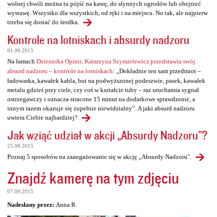
wolnej chwili można tu pójść na kawę, do słynnych ogrodów lub obejrzeć
wystawę. Wszystko dla wszystkich, od ręki i na miejscu. No tak, ale najpierw
trzeba się dostać do środka.
Kontrole na lotniskach i absurdy nadzoru
01.09.2015
Na łamach
Dziennika Opinii, Katarzyna Szymielewicz przedstawia swój
absurd nadzoru – kontrole na lotniskach
: „Dokładnie ten sam przedmiot –
ładowarka, kawałek kabla, but na podwyższonej podeszwie, pasek, kawałek
metalu gdzieś przy ciele, czy coś w kształcie tuby – raz uruchamia sygnał
ostrzegawczy i oznacza stracone 15 minut na dodatkowe sprawdzenie, a
innym razem okazuje się zupełnie niewidzialny”. A jaki absurd nadzoru
uwiera Ciebie najbardziej?
Jak wziąć udział w akcji „Absurdy Nadzoru"?
25.08.2015
Poznaj 5 sposobów na zaangażowanie się w akcję „Absurdy Nadzoru".
Znajdź kamerę na tym zdjęciu
07.09.2015
Nadesłany przez:
Anna R.