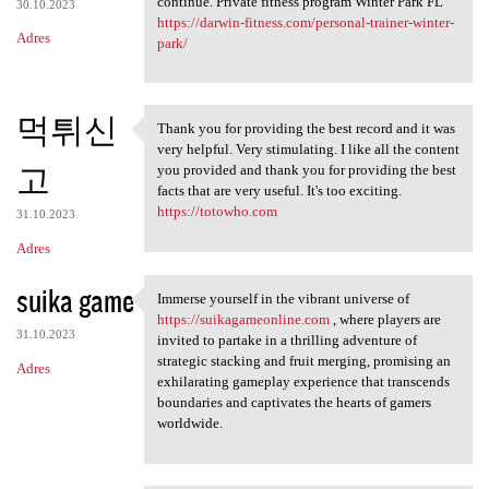
continue. Private fitness program Winter Park FL
30.10.2023
https://darwin-fitness.com/personal-trainer-winter-
Adres
park/
먹튀신
Thank you for providing the best record and it was
Thank you for providing the
very helpful. Very stimulating. I like all the content
고
you provided and thank you for providing the best
facts that are very useful. It's too exciting.
https://totowho.com
31.10.2023
Adres
suika game
Immerse yourself in the vibrant universe of
Immerse yourself in the
https://suikagameonline.com
, where players are
31.10.2023
invited to partake in a thrilling adventure of
strategic stacking and fruit merging, promising an
Adres
exhilarating gameplay experience that transcends
boundaries and captivates the hearts of gamers
worldwide.