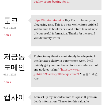
quality-sports-betting-for-s...
툰코
https://linktr.ee/toonkor
Hey There. I found your
https://linktr.ee/toonkor Hey
blog using msn. This is a very well written article. I
07.11.2023
will be sure to bookmark it and return to read more
of your useful information. Thanks for the post. I
Adres
will definitely return.
저금통
Trying to say thanks won't simply be adequate, for
Trying to say thanks won't
the fantasti c clarity in your written work. I will
도메인
quickly get your rss channel to remain educated of
any updates <a href="
https://www.xn--
jj0b407a9oan0scjb083aoqd.com/">
저금통도메인
08.11.2023
</a>
Adres
캡사이
I can set up my new idea from this post. It gives in
I can set up my new idea from
depth information. Thanks for this valuable