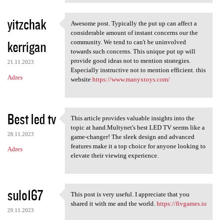
yitzchak
Awesome post. Typically the put up can affect a
Awesome post. Typically the
considerable amount of instant concerns our the
kerrigan
community. We tend to can't be uninvolved
towards such concerns. This unique put up will
provide good ideas not to mention strategies.
21.11.2023
Especially instructive not to mention efficient. this
Adres
website
https://www.manyxtoys.com/
Best led tv
This article provides valuable insights into the
This article provides
topic at hand.Multynet's best LED TV seems like a
28.11.2023
game-changer! The sleek design and advanced
features make it a top choice for anyone looking to
Adres
elevate their viewing experience.
sulo167
This post is very useful. I appreciate that you
This post is very useful. I
shared it with me and the world.
https://fivgames.io
29.11.2023