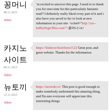
꽁머니
’m excited to uncover this page. I need to to thank
’m excited to uncover this
you for ones time for this particularly fantastic
08.11.2023
read!! I definitely really liked every part of it and i
also have you saved to fav to look at new
Adres
information in your site. <a href="
http://xn--
hs0by0egti38za.com/">
꽁머니</a>
카지노
https://linktr.ee/hoteltoto1122
Great post, and
https://linktr.ee
great website. Thanks for the information
사이트
09.11.2023
Adres
뉴토끼
https://newtoki.tv/
This post is good enough to
https://newtoki.tv/ This post
make somebody understand this amazing thing,
12.11.2023
and I'm sure everyone will appreciate this
interesting things
Adres