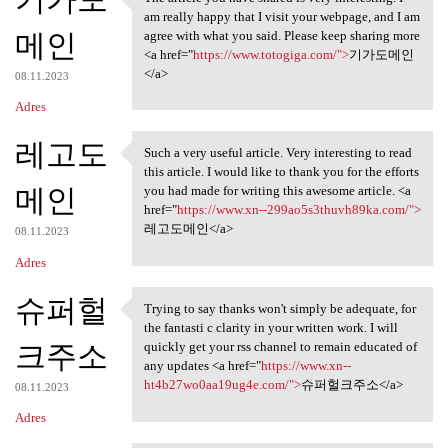
The article you have shared
am really happy that I visit your webpage, and I am
메인
agree with what you said. Please keep sharing more
<a href="
https://www.totogiga.com/">
기가도메인
</a>
08.11.2023
Adres
레고도
Such a very useful article. Very interesting to read
Such a very useful article.
this article. I would like to thank you for the efforts
메인
you had made for writing this awesome article. <a
href="
https://www.xn--299ao5s3thuvh89ka.com/">
레고도메인</a>
08.11.2023
Adres
슈퍼헐
Trying to say thanks won't simply be adequate, for
Trying to say thanks won't
the fantasti c clarity in your written work. I will
크주소
quickly get your rss channel to remain educated of
any updates <a href="
https://www.xn--
ht4b27wo0aa19ug4e.com/">
슈퍼헐크주소</a>
08.11.2023
Adres