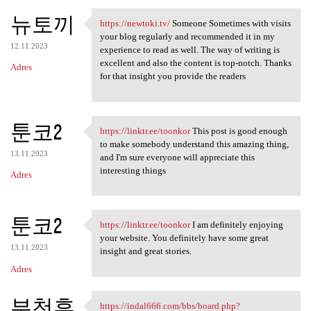
뉴토끼
https://newtoki.tv/
Someone Sometimes with visits
https://newtoki.tv/ Someone
your blog regularly and recommended it in my
12.11.2023
experience to read as well. The way of writing is
excellent and also the content is top-notch. Thanks
Adres
for that insight you provide the readers
툰코2
https://linktr.ee/toonkor
This post is good enough
https://linktr.ee/toonkor
to make somebody understand this amazing thing,
13.11.2023
and I'm sure everyone will appreciate this
interesting things
Adres
툰코2
https://linktr.ee/toonkor
I am definitely enjoying
https://linktr.ee/toonkor I
your website. You definitely have some great
13.11.2023
insight and great stories.
Adres
부천휴
https://indal666.com/bbs/board.php?