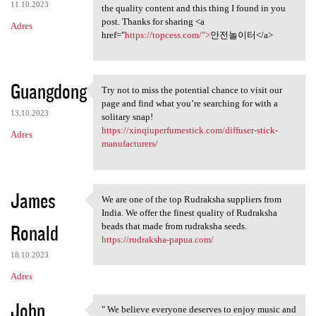
11.10.2023
the quality content and this thing I found in you
post. Thanks for sharing <a
Adres
href="
https://topcess.com/">
안전놀이터</a>
Guangdong
Try not to miss the potential chance to visit our
Try not to miss the potential
page and find what you’re searching for with a
13.10.2023
solitary snap!
https://xinqiuperfumestick.com/diffuser-stick-
Adres
manufacturers/
James
We are one of the top Rudraksha suppliers from
We are one of the top
India. We offer the finest quality of Rudraksha
Ronald
beads that made from rudraksha seeds.
https://rudraksha-papua.com/
18.10.2023
Adres
John
" We believe everyone deserves to enjoy music and