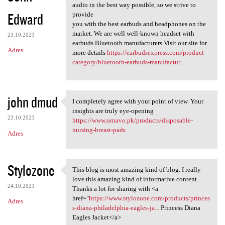
" We believe everyone
audio in the best way possible, so we strive to
Edward
provide
you with the best earbuds and headphones on the
market. We are well well-known headset with
23.10.2023
earbuds Bluetooth manufacturers Visit our site for
Adres
more details
https://earbudsexpress.com/product-
category/bluetooth-earbuds-manufactur...
john dmud
I completely agree with your point of view. Your
I completely agree with your
insights are truly eye-opening
23.10.2023
https://www.ornavo.pk/products/disposable-
nursing-breast-pads
Adres
Stylozone
This blog is most amazing kind of blog. I really
This blog is most amazing
love this amazing kind of informative content.
24.10.2023
Thanks a lot for sharing with <a
href="
https://www.stylozone.com/products/princes
Adres
s-diana-philadelphia-eagles-ja...
Princess Diana
Eagles Jacket</a>