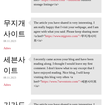
storage listings</a>
무지개
The article you have shared is very interesting. I
The article you have shared
am really happy that I visit your webpage, and I am
사이트
agree with what you said. Please keep sharing more
<a href="
https://www.mjgtoto.com/">
무지개사이
트</a>
08.11.2023
Adres
세븐사
I recently came across your blog and have been
I recently came across your
reading along. I thought I would leave my first
이트
comment. I don't know what to say except that I
have enjoyed reading. Nice blog, I will keep
visiting this blog very often <a
08.11.2023
href="
https://www.7seventoto.com/">
세븐사이트
Adres
</a>
기가도
The article you have shared is very interesting. I