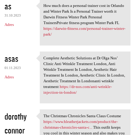
as
How much does a personal trainer cost in Orlando
How much does a personal
and Winter Park Is a Personal Trainer worth it
31.10.2023
Darwin Fitness Winter Park Personal
TrainersPrivate fitness program Winter Park FL
Adres
https://darwin-fitness.com/personal-trainer-winter-
park/
asas
Complete Aesthetic Solutions at Dr Olga Nos’
Complete Aesthetic Solutions
Clinic Anti Wrinkle Treatment London, Anti
01.11.2023
Wrinkle Treatment In London, Aesthetic Hair
Treatment In London, Aesthetic Clinic In London,
Adres
Aesthetic Treatment In Londonanti wrinkle
treatment
https://dr-nos.com/anti-wrinkle-
injection-in-london/
dorothy
The Christmas Chronicles Santa Claus Costume
The Christmas Chronicles
https://www.hleatherjackets.com/product/the-
connor
christmas-chronicles-santa-c...
This outfit keeps
you cool in this winter season and also makes you