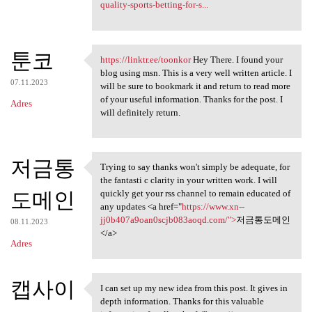
quality-sports-betting-for-s...
툰코
https://linktr.ee/toonkor
Hey There. I found your
https://linktr.ee/toonkor Hey
blog using msn. This is a very well written article. I
07.11.2023
will be sure to bookmark it and return to read more
of your useful information. Thanks for the post. I
Adres
will definitely return.
저금통
Trying to say thanks won't simply be adequate, for
Trying to say thanks won't
the fantasti c clarity in your written work. I will
도메인
quickly get your rss channel to remain educated of
any updates <a href="
https://www.xn--
jj0b407a9oan0scjb083aoqd.com/">
저금통도메인
08.11.2023
</a>
Adres
캡사이
I can set up my new idea from this post. It gives in
I can set up my new idea from
depth information. Thanks for this valuable