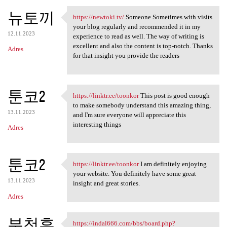
뉴토끼
https://newtoki.tv/
Someone Sometimes with visits
https://newtoki.tv/ Someone
your blog regularly and recommended it in my
12.11.2023
experience to read as well. The way of writing is
excellent and also the content is top-notch. Thanks
Adres
for that insight you provide the readers
툰코2
https://linktr.ee/toonkor
This post is good enough
https://linktr.ee/toonkor
to make somebody understand this amazing thing,
13.11.2023
and I'm sure everyone will appreciate this
interesting things
Adres
툰코2
https://linktr.ee/toonkor
I am definitely enjoying
https://linktr.ee/toonkor I
your website. You definitely have some great
13.11.2023
insight and great stories.
Adres
부천휴
https://indal666.com/bbs/board.php?