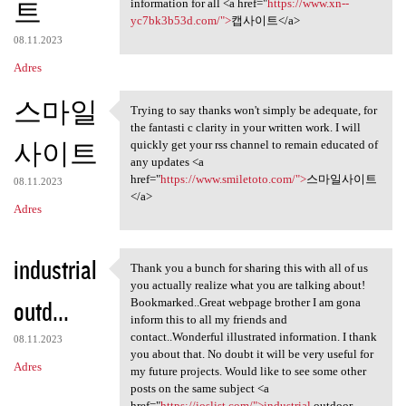
트
information for all <a href="
https://www.xn--
yc7bk3b53d.com/">
캡사이트</a>
08.11.2023
Adres
스마일
Trying to say thanks won't simply be adequate, for
Trying to say thanks won't
the fantasti c clarity in your written work. I will
사이트
quickly get your rss channel to remain educated of
any updates <a
href="
https://www.smiletoto.com/">
스마일사이트
08.11.2023
</a>
Adres
industrial
Thank you a bunch for sharing this with all of us
Thank you a bunch for sharing
you actually realize what you are talking about!
outd...
Bookmarked..Great webpage brother I am gona
inform this to all my friends and
contact..Wonderful illustrated information. I thank
08.11.2023
you about that. No doubt it will be very useful for
Adres
my future projects. Would like to see some other
posts on the same subject <a
href="
https://ioslist.com/">industrial
outdoor