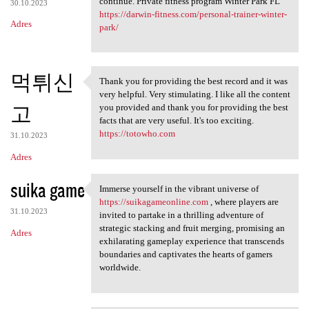
continue. Private fitness program Winter Park FL
30.10.2023
https://darwin-fitness.com/personal-trainer-winter-
Adres
park/
먹튀신
Thank you for providing the best record and it was
Thank you for providing the
very helpful. Very stimulating. I like all the content
고
you provided and thank you for providing the best
facts that are very useful. It's too exciting.
https://totowho.com
31.10.2023
Adres
suika game
Immerse yourself in the vibrant universe of
Immerse yourself in the
https://suikagameonline.com
, where players are
31.10.2023
invited to partake in a thrilling adventure of
strategic stacking and fruit merging, promising an
Adres
exhilarating gameplay experience that transcends
boundaries and captivates the hearts of gamers
worldwide.