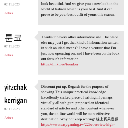
look beautiful. And we give you a new look in the
02.11.2023
world of fashion which is your best. And it can
Adres
prove to be your best outfit of yours this season.
툰코
Thanks for every other informative site. The place
Thanks for every other
else may just I get that kind of information written
07.11.2023
in such an ideal means? I have a venture that I’m
just now operating on, and I have been on the look
Adres
out for such information
https://linktr.ee/toonkor
yitzchak
Discount put up, Regards for the purpose of
Discount put up, Regards for
showing This unique practical knowledge.
kerrigan
Excellently crafted piece of writing, if perhaps
virtually all web guru proposed an identical
standard of articles and other content whenever
07.11.2023
you, the on-line world will be more effective
Adres
destination. Why not keep writing! 線上賓果遊戲
https://www.easygaming.tw/22bet-review-high-