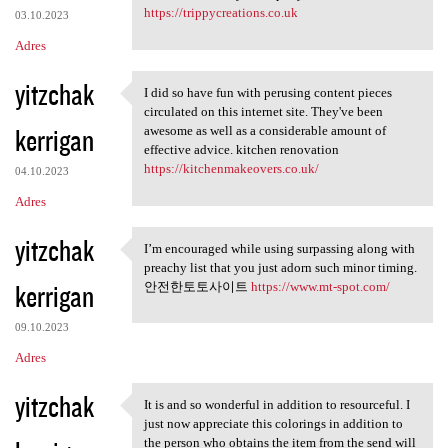
https://trippycreations.co.uk
03.10.2023
Adres
yitzchak
I did so have fun with perusing content pieces
I did so have fun with
circulated on this internet site. They've been
kerrigan
awesome as well as a considerable amount of
effective advice. kitchen renovation
https://kitchenmakeovers.co.uk/
04.10.2023
Adres
yitzchak
I’m encouraged while using surpassing along with
I’m encouraged while using
preachy list that you just adorn such minor timing.
kerrigan
안전한토토사이트
https://www.mt-spot.com/
09.10.2023
Adres
yitzchak
It is and so wonderful in addition to resourceful. I
It is and so wonderful in
just now appreciate this colorings in addition to
the person who obtains the item from the send will