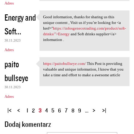
Adres
Energy and
Good information, thanks for sharing us this
Good information, thanks for
unique content , Visit us if you’re looking for <a
Soft...
href="
https://infosgenecotrading.com/product/soft-
drinks/">Energy
and Soft drinks supplier</a>
information .
30.11.2023
Adres
paito
https://paitobullseye.com/
This Post is providing
https://paitobullseye.com/
valuable and unique information, I know that you
bullseye
take a time and effort to make a awesome article
30.11.2023
Adres
S
1
2
3
4
5
6
7
8
9
…
t
Dodaj komentarz
r
o