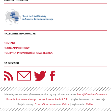
PROJEKT WSPIERA
PRZYDATNE INFORMACJE
KONTAKT
REGULAMIN STRONY
POLITYKA PRYWATNOŚCI (CIASTECZKA)
NA BIEŻĄCO
etter Panoptyka
Twitter
Facebook
<
Materiały na stronie cyfrowa-wyprawka.org są udostępniane na
licencji Creative Commons
Uznanie Autorstwa - Na tych samych warunkach 3.0 PL
(chyba że oznaczono inaczej).
Projekt strony:
RzeczyObrazkowe
oraz
Caltha
| Wykonanie:
Caltha