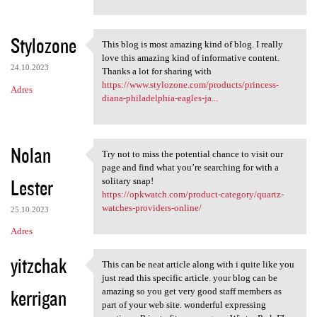
Stylozone
This blog is most amazing kind of blog. I really
This blog is most amazing
love this amazing kind of informative content.
24.10.2023
Thanks a lot for sharing with
https://www.stylozone.com/products/princess-
Adres
diana-philadelphia-eagles-ja...
Nolan
Try not to miss the potential chance to visit our
Try not to miss the potential
page and find what you’re searching for with a
Lester
solitary snap!
https://opkwatch.com/product-category/quartz-
watches-providers-online/
25.10.2023
Adres
yitzchak
This can be neat article along with i quite like you
This can be neat article
just read this specific article. your blog can be
kerrigan
amazing so you get very good staff members as
part of your web site. wonderful expressing