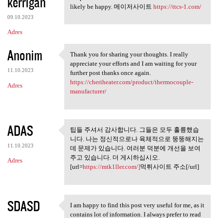
kerrigan
likely be happy. 메이저사이트
https://ttcs-1.com/
09.10.2023
Adres
Anonim
Thank you for sharing your thoughts. I really
Thank you for sharing your
appreciate your efforts and I am waiting for your
11.10.2023
further post thanks once again.
https://cheriheater.com/product/thermocouple-
Adres
manufacturer/
ADAS
팁들 주셔서 감사합니다. 그들은 모두 훌륭했습
팁들 주셔서 감사합니다. 그들은
니다. 나는 정신적으로나 육체적으로 뚱뚱해지는
모두 훌륭했습니다.
11.10.2023
데 문제가 있습니다. 여러분 덕분에 개선을 보여
주고 있습니다. 더 게시하십시오.
Adres
[url=
https://mtk1ller.com/]
먹튀사이트 주소[/url]
SDASD
I am happy to find this post very useful for me, as it
I am happy to find this post
contains lot of information. I always prefer to read