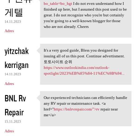
https://indal666.com/bbs
bo_table=bo_hgt
I do not even understand how I
게텔
finished up here, but I assumed this post used to be
great. I do not recognize who you're but certainly
you're going to a well-known blogger for those
14.11.2023
who are not already. Cheers
Adres
yitzchak
It's a very good guide, Bless you designed for
It's a very good guide, Bless
issuing all of us this post. Continue advertisment.
kerrigan
토토사이트 순위
https://www.outlookindia.com/outlook-
spotlight/2023%EB%85%84-11%EC%9B%94...
14.11.2023
Adres
BNL Rv
Our experienced technicians can efficiently handle
Our experienced technicians
any RV repair or maintenance task. <a
Repair
href="
https://bnlrvrepair.com/">rv
repair near
me</a>
15.11.2023
Adres