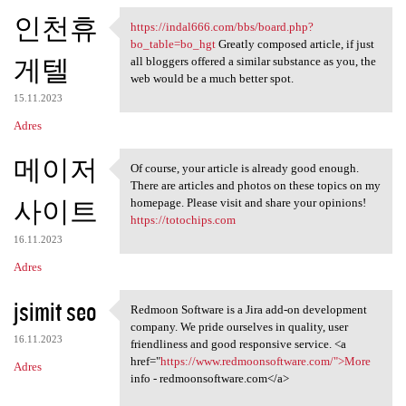
인천휴
https://indal666.com/bbs/board.php?
https://indal666.com/bbs
bo_table=bo_hgt
Greatly composed article, if just
게텔
all bloggers offered a similar substance as you, the
web would be a much better spot.
15.11.2023
Adres
메이저
Of course, your article is already good enough.
Of course, your article is
There are articles and photos on these topics on my
사이트
homepage. Please visit and share your opinions!
https://totochips.com
16.11.2023
Adres
jsimit seo
Redmoon Software is a Jira add-on development
Redmoon Software is a Jira
company. We pride ourselves in quality, user
16.11.2023
friendliness and good responsive service. <a
href="
https://www.redmoonsoftware.com/">More
Adres
info - redmoonsoftware.com</a>