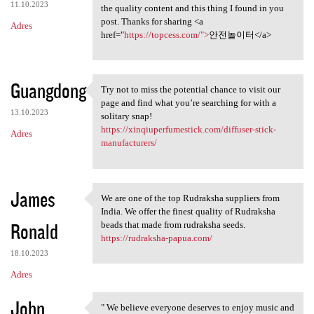
11.10.2023
the quality content and this thing I found in you
post. Thanks for sharing <a
Adres
href="
https://topcess.com/">
안전놀이터</a>
Guangdong
Try not to miss the potential chance to visit our
Try not to miss the potential
page and find what you’re searching for with a
13.10.2023
solitary snap!
https://xinqiuperfumestick.com/diffuser-stick-
Adres
manufacturers/
James
We are one of the top Rudraksha suppliers from
We are one of the top
India. We offer the finest quality of Rudraksha
Ronald
beads that made from rudraksha seeds.
https://rudraksha-papua.com/
18.10.2023
Adres
John
" We believe everyone deserves to enjoy music and