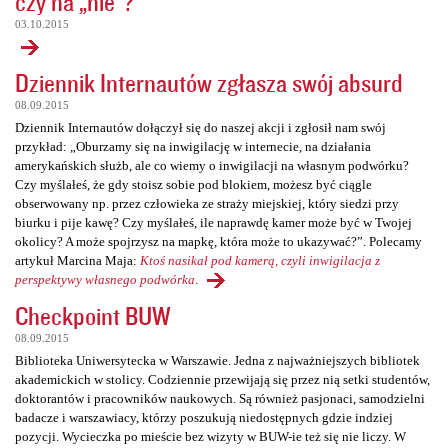
czy na „nie”?
03.10.2015
Dziennik Internautów zgłasza swój absurd
08.09.2015
Dziennik Internautów dołączył się do naszej akcji i zgłosił nam swój
przykład: „Oburzamy się na inwigilację w internecie, na działania
amerykańskich służb, ale co wiemy o inwigilacji na własnym podwórku?
Czy myślałeś, że gdy stoisz sobie pod blokiem, możesz być ciągle
obserwowany np. przez człowieka ze straży miejskiej, który siedzi przy
biurku i pije kawę? Czy myślałeś, ile naprawdę kamer może być w Twojej
okolicy? A może spojrzysz na mapkę, która może to ukazywać?”. Polecamy
artykuł Marcina Maja:
Ktoś nasikał pod kamerą, czyli inwigilacja z
perspektywy własnego podwórka
.
Checkpoint BUW
08.09.2015
Biblioteka Uniwersytecka w Warszawie. Jedna z najważniejszych bibliotek
akademickich w stolicy. Codziennie przewijają się przez nią setki studentów,
doktorantów i pracowników naukowych. Są również pasjonaci, samodzielni
badacze i warszawiacy, którzy poszukują niedostępnych gdzie indziej
pozycji. Wycieczka po mieście bez wizyty w BUW-ie też się nie liczy. W