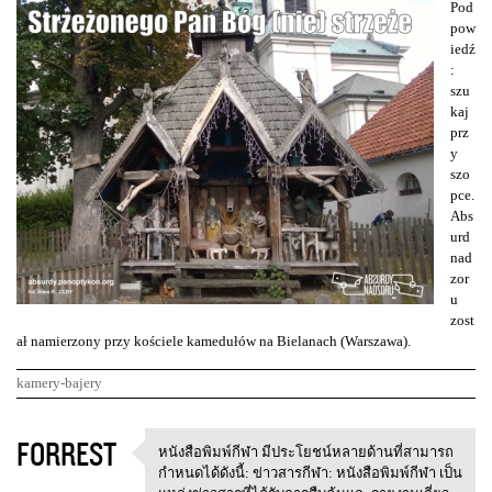
Pod
pow
iedź
:
szu
kaj
prz
y
szo
pce.
Abs
urd
nad
zor
u
zost
ał namierzony przy kościele kamedułów na Bielanach (Warszawa).
kamery-bajery
K
FORREST
หนังสือพิมพ์กีฬา มีประโยชน์หลายด้านที่สามารถ
หนังสือพิมพ์กีฬา
o
กำหนดได้ดังนี้: ข่าวสารกีฬา: หนังสือพิมพ์กีฬา เป็น