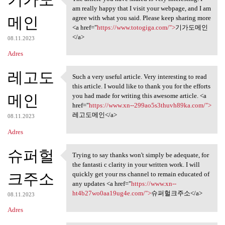
The article you have shared
am really happy that I visit your webpage, and I am
메인
agree with what you said. Please keep sharing more
<a href="
https://www.totogiga.com/">
기가도메인
</a>
08.11.2023
Adres
레고도
Such a very useful article. Very interesting to read
Such a very useful article.
this article. I would like to thank you for the efforts
메인
you had made for writing this awesome article. <a
href="
https://www.xn--299ao5s3thuvh89ka.com/">
레고도메인</a>
08.11.2023
Adres
슈퍼헐
Trying to say thanks won't simply be adequate, for
Trying to say thanks won't
the fantasti c clarity in your written work. I will
크주소
quickly get your rss channel to remain educated of
any updates <a href="
https://www.xn--
ht4b27wo0aa19ug4e.com/">
슈퍼헐크주소</a>
08.11.2023
Adres