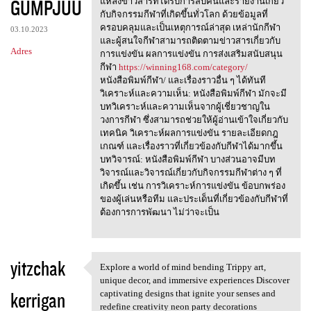
GUMPJUU
m
แหล่งข่าวสารที่ได้รับการสืบค้นและรายงานเกี่ยว
กับกิจกรรมกีฬาที่เกิดขึ้นทั่วโลก ด้วยข้อมูลที่
e
ครอบคลุมและเป็นเหตุการณ์ล่าสุด เหล่านักกีฬา
03.10.2023
n
และผู้สนใจกีฬาสามารถติดตามข่าวสารเกี่ยวกับ
Adres
การแข่งขัน ผลการแข่งขัน การส่งเสริมสนับสนุน
t
กีฬา
https://winning168.com/category/
a
หนังสือพิมพ์กีฬา/ และเรื่องราวอื่น ๆ ได้ทันที
วิเคราะห์และความเห็น: หนังสือพิมพ์กีฬา มักจะมี
r
บทวิเคราะห์และความเห็นจากผู้เชี่ยวชาญใน
z
วงการกีฬา ซึ่งสามารถช่วยให้ผู้อ่านเข้าใจเกี่ยวกับ
เทคนิค วิเคราะห์ผลการแข่งขัน รายละเอียดกฎ
e
เกณฑ์ และเรื่องราวที่เกี่ยวข้องกับกีฬาได้มากขึ้น
บทวิจารณ์: หนังสือพิมพ์กีฬา บางส่วนอาจมีบท
วิจารณ์และวิจารณ์เกี่ยวกับกิจกรรมกีฬาต่าง ๆ ที่
เกิดขึ้น เช่น การวิเคราะห์การแข่งขัน ข้อบกพร่อง
ของผู้เล่นหรือทีม และประเด็นที่เกี่ยวข้องกับกีฬาที่
ต้องการการพัฒนา ไม่ว่าจะเป็น
yitzchak
Explore a world of mind bending Trippy art,
Explore a world of mind
unique decor, and immersive experiences Discover
kerrigan
captivating designs that ignite your senses and
redefine creativity neon party decorations