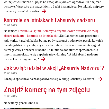
wolnej chwili można tu pójść na kawę, do słynnych ogrodów lub obejrzeć
wystawę. Wszystko dla wszystkich, od ręki i na miejscu. No tak, ale najpierw
trzeba się dostać do środka.
Kontrole na lotniskach i absurdy nadzoru
01.09.2015
Na łamach
Dziennika Opinii, Katarzyna Szymielewicz przedstawia swój
absurd nadzoru – kontrole na lotniskach
: „Dokładnie ten sam przedmiot –
ładowarka, kawałek kabla, but na podwyższonej podeszwie, pasek, kawałek
metalu gdzieś przy ciele, czy coś w kształcie tuby – raz uruchamia sygnał
ostrzegawczy i oznacza stracone 15 minut na dodatkowe sprawdzenie, a
innym razem okazuje się zupełnie niewidzialny”. A jaki absurd nadzoru
uwiera Ciebie najbardziej?
Jak wziąć udział w akcji „Absurdy Nadzoru"?
25.08.2015
Poznaj 5 sposobów na zaangażowanie się w akcję „Absurdy Nadzoru".
Znajdź kamerę na tym zdjęciu
07.09.2015
Nadesłany przez:
Anna R.