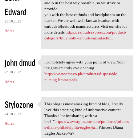
" We believe everyone
audio in the best way possible, so we strive to
Edward
provide
you with the best earbuds and headphones on the
market. We are well well-known headset with
23.10.2023
earbuds Bluetooth manufacturers Visit our site for
Adres
more details
https://earbudsexpress.com/product-
category/bluetooth-earbuds-manufactur...
john dmud
I completely agree with your point of view. Your
I completely agree with your
insights are truly eye-opening
23.10.2023
https://www.ornavo.pk/products/disposable-
nursing-breast-pads
Adres
Stylozone
This blog is most amazing kind of blog. I really
This blog is most amazing
love this amazing kind of informative content.
24.10.2023
Thanks a lot for sharing with <a
href="
https://www.stylozone.com/products/princes
Adres
s-diana-philadelphia-eagles-ja...
Princess Diana
Eagles Jacket</a>