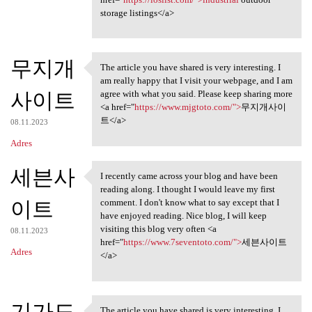
storage listings</a>
무지개
The article you have shared is very interesting. I
The article you have shared
am really happy that I visit your webpage, and I am
사이트
agree with what you said. Please keep sharing more
<a href="
https://www.mjgtoto.com/">
무지개사이
트</a>
08.11.2023
Adres
세븐사
I recently came across your blog and have been
I recently came across your
reading along. I thought I would leave my first
이트
comment. I don't know what to say except that I
have enjoyed reading. Nice blog, I will keep
visiting this blog very often <a
08.11.2023
href="
https://www.7seventoto.com/">
세븐사이트
Adres
</a>
기가도
The article you have shared is very interesting. I