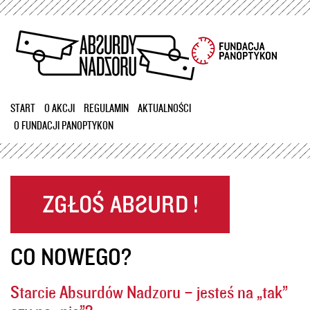
Przejdź
do
treści
START
O AKCJI
REGULAMIN
AKTUALNOŚCI
O FUNDACJI PANOPTYKON
CO NOWEGO?
Starcie Absurdów Nadzoru – jesteś na „tak”