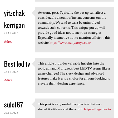
yitzchak
Awesome post. Typically the put up can affect a
Awesome post. Typically the
considerable amount of instant concerns our the
kerrigan
community. We tend to can't be uninvolved
towards such concerns. This unique put up will
provide good ideas not to mention strategies.
21.11.2023
Especially instructive not to mention efficient. this
Adres
website
https://www.manyxtoys.com/
Best led tv
This article provides valuable insights into the
This article provides
topic at hand.Multynet's best LED TV seems like a
28.11.2023
game-changer! The sleek design and advanced
features make it a top choice for anyone looking to
Adres
elevate their viewing experience.
sulo167
This post is very useful. I appreciate that you
This post is very useful. I
shared it with me and the world.
https://fivgames.io
29.11.2023