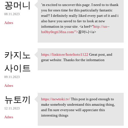
꽁머니
’m excited to uncover this page. I need to to thank
’m excited to uncover this
you for ones time for this particularly fantastic
08.11.2023
read!! I definitely really liked every part of it and i
also have you saved to fav to look at new
Adres
information in your site. <a href="
http://xn--
hs0by0egti38za.com/">
꽁머니</a>
카지노
https://linktr.ee/hoteltoto1122
Great post, and
https://linktr.ee
great website. Thanks for the information
사이트
09.11.2023
Adres
뉴토끼
https://newtoki.tv/
This post is good enough to
https://newtoki.tv/ This post
make somebody understand this amazing thing,
12.11.2023
and I'm sure everyone will appreciate this
interesting things
Adres