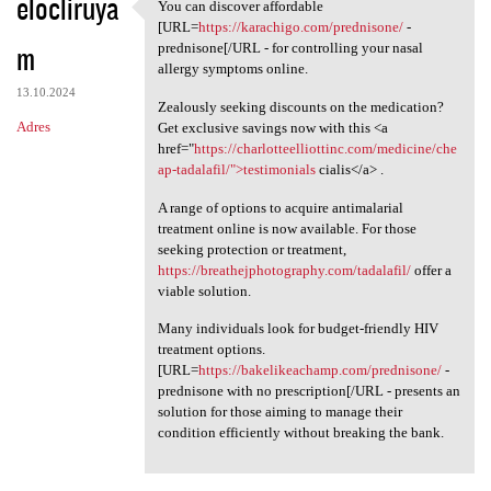
elocliruya
You can discover affordable
You can discover affordable
[URL=
https://karachigo.com/prednisone/
-
m
prednisone[/URL - for controlling your nasal
allergy symptoms online.
13.10.2024
Zealously seeking discounts on the medication?
Adres
Get exclusive savings now with this <a
href="
https://charlotteelliottinc.com/medicine/che
ap-tadalafil/">testimonials
cialis</a> .
A range of options to acquire antimalarial
treatment online is now available. For those
seeking protection or treatment,
https://breathejphotography.com/tadalafil/
offer a
viable solution.
Many individuals look for budget-friendly HIV
treatment options.
[URL=
https://bakelikeachamp.com/prednisone/
-
prednisone with no prescription[/URL - presents an
solution for those aiming to manage their
condition efficiently without breaking the bank.