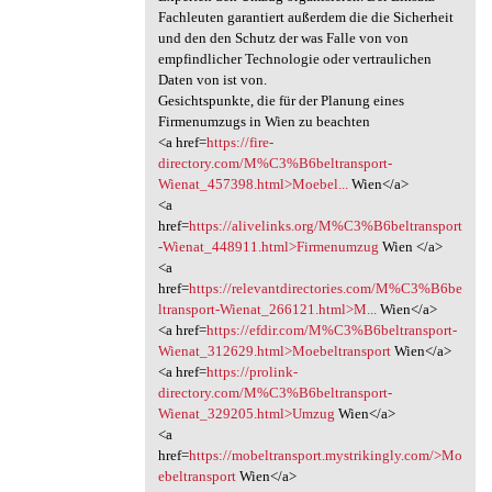
Fachleuten garantiert außerdem die die Sicherheit
und den den Schutz der was Falle von von
empfindlicher Technologie oder vertraulichen
Daten von ist von.
Gesichtspunkte, die für der Planung eines
Firmenumzugs in Wien zu beachten
<a href=
https://fire-
directory.com/M%C3%B6beltransport-
Wienat_457398.html>Moebel...
Wien</a>
<a
href=
https://alivelinks.org/M%C3%B6beltransport
-Wienat_448911.html>Firmenumzug
Wien </a>
<a
href=
https://relevantdirectories.com/M%C3%B6be
ltransport-Wienat_266121.html>M...
Wien</a>
<a href=
https://efdir.com/M%C3%B6beltransport-
Wienat_312629.html>Moebeltransport
Wien</a>
<a href=
https://prolink-
directory.com/M%C3%B6beltransport-
Wienat_329205.html>Umzug
Wien</a>
<a
href=
https://mobeltransport.mystrikingly.com/>Mo
ebeltransport
Wien</a>