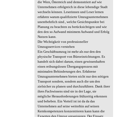
die Wien, Österreich und demonstriert auf wie
Unternehmen erfolgreich in diese lebendige Stadt
wechseln können. Leserinnen und Leser lernen
erfahren warum qualifizierte Umzugsunternehmen
unentbehrlich sind., welche Gesichtspunkte bei
Planung zu beachten zu berücksichtigen und wie
den den so Aufwand minimem Aufwand und Erfolg
Nutzen kann.
Die Wichtigkeit von professioneller
Umzugsservices verstehen
Ein Geschäftsumzug ist mehr als nur den den
physische Transport von Büroeinrichtungen. Es
handelt sich dabei darum, einen gewissenhaften
einen reibungslosen Übergangsprozess mit
minimalen Behinderungen des. Erfahrene
Umzugsunternehmen bieten nicht nur den nötigen
Transport sondern, sondern auch die um den
zielsicher zu planen und durchzuführen. Dank ihrer
ihres Fachwissens sind sie in der Lage, sie
mögliche Herausforderungen frühzeitig erkennen
und beheben. Ein Vorteil ist ist da da das
Unternehmen auf seine weiterhin auf seinen
Kernkompetenzen konzentrieren kann kann die
Experten den Umzug organisieren. Der Einsatz