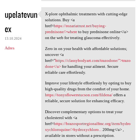
upelatevun
X-plore ophthalmic treatments with cutting-edge
X-plore ophthalmic treatments
solutions. Buy <a
ex
href=
https://rozariatrust.net/buying-
prednisone/>where
to buy prednisone online</a>
on the web for treating glaucoma effectively.
13.10.2024
Adres
Zero in on your health with affordable solutions;
uncover <a
href="
https://classybodyart.com/trazodone/">trazo
done</a>
for handling your ailment. Secure
reliable care effortlessly.
Improve your lifestyle effortlessly by opting to buy
high-quality drugs from the comfort of your home.
https://tonysflowerstucson.com/fildena/
offers a
reliable, secure solution for enhancing efficacy.
Discover complementary options to treat your
cholesterol with <a
href=
https://brazosportregionalfmc.org/item/hydro
xychloroquine/>hydroxychloro...
200mg</a> ,
available in stores without a prescription.