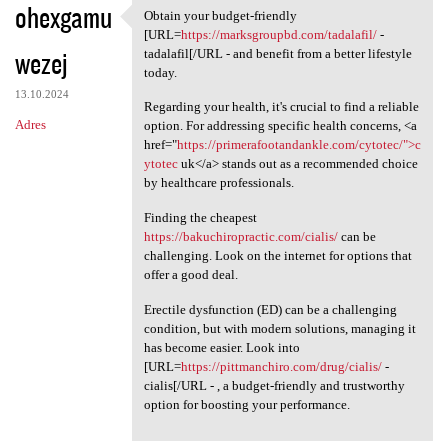
ohexgamu
Obtain your budget-friendly
Obtain your budget-friendly
[URL=
https://marksgroupbd.com/tadalafil/
-
wezej
tadalafil[/URL - and benefit from a better lifestyle
today.
13.10.2024
Regarding your health, it's crucial to find a reliable
Adres
option. For addressing specific health concerns, <a
href="
https://primerafootandankle.com/cytotec/">c
ytotec
uk</a> stands out as a recommended choice
by healthcare professionals.
Finding the cheapest
https://bakuchiropractic.com/cialis/
can be
challenging. Look on the internet for options that
offer a good deal.
Erectile dysfunction (ED) can be a challenging
condition, but with modern solutions, managing it
has become easier. Look into
[URL=
https://pittmanchiro.com/drug/cialis/
-
cialis[/URL - , a budget-friendly and trustworthy
option for boosting your performance.