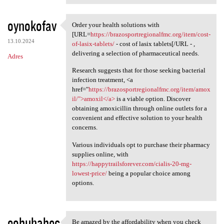
oynokofav
Order your health solutions with
Order your health solutions
[URL=
https://brazosportregionalfmc.org/item/cost-
13.10.2024
of-lasix-tablets/
- cost of lasix tablets[/URL - ,
delivering a selection of pharmaceutical needs.
Adres
Research suggests that for those seeking bacterial
infection treatment, <a
href="
https://brazosportregionalfmc.org/item/amox
il/">amoxil</a>
is a viable option. Discover
obtaining amoxicillin through online outlets for a
convenient and effective solution to your health
concerns.
Various individuals opt to purchase their pharmacy
supplies online, with
https://happytrailsforever.com/cialis-20-mg-
lowest-price/
being a popular choice among
options.
eobuhabec
Be amazed by the affordability when you check