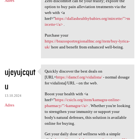
Adres
Zero discomfort can be your reality; explore the
option to buy pain alleviation treatments via the
web with <a
href="
https://dallashealthybabies.org/mircette/">m
ircette</a>
.
Purchase your
https://brazosportregionalfmc.org/item/buy-lyrica-
uk/
here and benefit from enhanced well-being.
ujeyujcqut
Quickly discover the best deals on
Quickly discover the best
[URL=
https://damcf.org/vidalista/
- normal dosage
u
for vidalista[/URL - on the web.
Boost your health with <a
13.10.2024
href="
https://csicls.org/item/kamagra-online-
Adres
pharmacy/">kamagra</a>
. Whether you're looking
to strengthen your immunity or support your
body's natural defenses, this solution is available
online for buying.
Get your daily dose of wellness with a simple