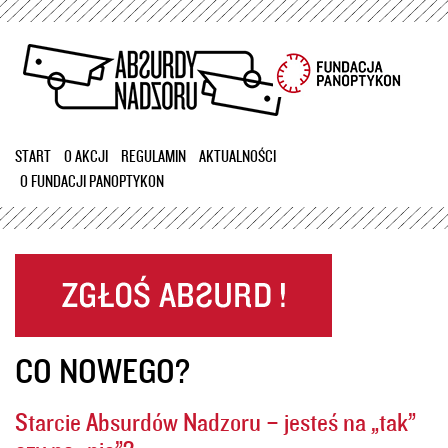
Przejdź
do
treści
START
O AKCJI
REGULAMIN
AKTUALNOŚCI
O FUNDACJI PANOPTYKON
CO NOWEGO?
Starcie Absurdów Nadzoru – jesteś na „tak”