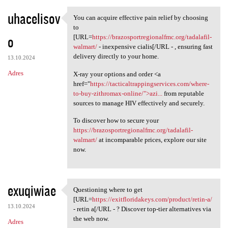
uhacelisov
You can acquire effective pain relief by choosing
You can acquire effective
to
o
[URL=
https://brazosportregionalfmc.org/tadalafil-
walmart/
- inexpensive cialis[/URL - , ensuring fast
delivery directly to your home.
13.10.2024
Adres
X-ray your options and order <a
href="
https://tacticaltrappingservices.com/where-
to-buy-zithromax-online/">azi...
from reputable
sources to manage HIV effectively and securely.
To discover how to secure your
https://brazosportregionalfmc.org/tadalafil-
walmart/
at incomparable prices, explore our site
now.
exuqiwiae
Questioning where to get
Questioning where to get [URL
[URL=
https://exitfloridakeys.com/product/retin-a/
13.10.2024
- retin a[/URL - ? Discover top-tier alternatives via
the web now.
Adres