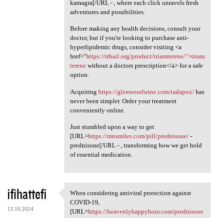
kamagra[/URL - , where each click unravels fresh
adventures and possibilities.
Before making any health decisions, consult your
doctor, but if you're looking to purchase anti-
hyperlipidemic drugs, consider visiting <a
href="
https://rrhail.org/product/triamterene/">triam
terene
without a doctors prescription</a> for a safe
option.
Acquiring
https://glenwoodwine.com/tadapox/
has
never been simpler. Order your treatment
conveniently online.
Just stumbled upon a way to get
[URL=
https://mnsmiles.com/pill/prednisone/
-
prednisone[/URL - , transforming how we get hold
of essential medication.
ifihattefi
When considering antiviral protection against
When considering antiviral
COVID-19,
13.10.2024
[URL=
https://heavenlyhappyhour.com/prednisone