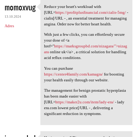
momoxvug
Reduce your heart's workload with
Reduce your heart's workload
[URL=
https://profitplusfinancial.com/cialis-5mg/
-
13.10.2024
cialis[/URL - , an essential treatment for managing
angina. Order now for better heart health.
Adres
With just a few clicks, you can effortlessly secure
your dose of <a
href="
https://marksgroupbd.com/nizagara/">nizag
ara
online uk</a> , a critical solution for handling
acid reflux conditions.
You can purchase
https://center4family.com/kamagra/
for boosting
your health easily through our website.
The management for benign prostatic hyperplasia
has been made easier with
[URL=
https://maker2u.com/item/lady-era/
- lady
era.com lowest price[/URL - , delivering a
significant reduction in symptoms.