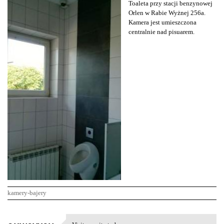
Toaleta przy stacji benzynowej
Orlen w Rabie Wyżnej 256a.
Kamera jest umieszczona
centralnie nad pisuarem.
kamery-bajery
K