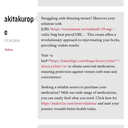
akitakurop
Struggling with thinning tresses? Discover your
Struggling with thinning
solution with
e
[URL=
https://rozariatrust.net/tadalafil-20-mg/
-
cialis 5mg best price[/URL - . This cream offers a
revolutionary approach to rejuvenating your locks,
13.10.2024
providing visible results.
Adres
Visit <a
href="
https://karachigo.com/drugs/doxycycline/">
doxycycline</a>
to obtain antiviral medication,
ensuring protection against viruses with ease and
convenience.
Seeking a reliable source to purchase your
medication? With our wide range of medications,
you can easily find what you need. Click here for
https://maker2u.com/item/vidalista/
and start your
journey towards better health today.