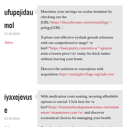
ufupejidau
Maximize your savings on ocular treatment by
Maximize your savings on
checking out the
mol
[URL=
https://thecultivarte.com/item/priligy/
-
priligy[/URL - .
13.10.2024
X-plore cost-effective eyelash growth solutions
Adres
with our comprehensive range! <a
href="
https://basicpurity.com/retin-a/">generic
retin a lowest price</a> today for thick lashes
without leaving your home.
Discover the solution to conception with
acquisition
https://sunlightvillage.org/lady-era/
.
iyaxejevus
With medication costs soaring, securing affordable
With medication costs soaring
options is crucial. Click here for <a
e
href=
https://fountainheadapartmentsma.com/triamt
erene/>triamterene.com</a>
and discover
economical choices for managing your health.
13.10.2024