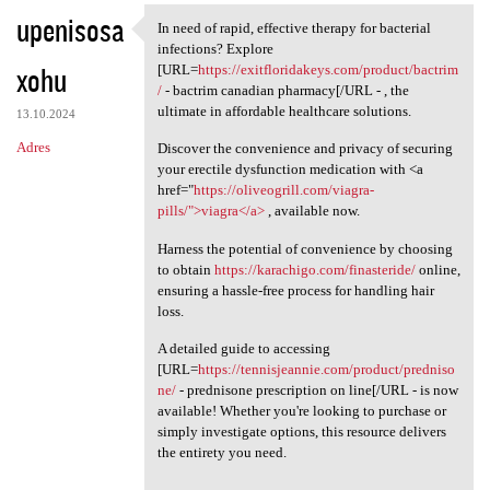
upenisosa
In need of rapid, effective therapy for bacterial
In need of rapid, effective
infections? Explore
xohu
[URL=
https://exitfloridakeys.com/product/bactrim
/
- bactrim canadian pharmacy[/URL - , the
ultimate in affordable healthcare solutions.
13.10.2024
Adres
Discover the convenience and privacy of securing
your erectile dysfunction medication with <a
href="
https://oliveogrill.com/viagra-
pills/">viagra</a>
, available now.
Harness the potential of convenience by choosing
to obtain
https://karachigo.com/finasteride/
online,
ensuring a hassle-free process for handling hair
loss.
A detailed guide to accessing
[URL=
https://tennisjeannie.com/product/predniso
ne/
- prednisone prescription on line[/URL - is now
available! Whether you're looking to purchase or
simply investigate options, this resource delivers
the entirety you need.