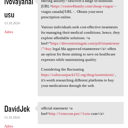
ivovayahal
Having anxiety? Discover a range of solutions
Having anxiety? Discover a
[URL=
https://center4family.com/cheap-viagra/
-
usu
viagra canada[/URL - . Obtain your next
prescription online.
13.10.2024
Various individuals seek cost-effective treatments
Adres
for managing their medical conditions; hence, they
explore affordable solutions. <a
href="
https://driverstestingmi.com/pill/triamterene
/">buy
legal fda approved triamterene</a> offers
an option for those aiming to save on healthcare
expenses while maintaining quality.
Considering the fluctuating
https://cubscoutpack152.org/drug/isotretinoin/
,
it's worth researching different platforms to buy
your medications through the web.
DavidJek
official statement <a
official statement <a href
href=
http://1wincom.pro/>1win
com</a>
13.10.2024
Adres