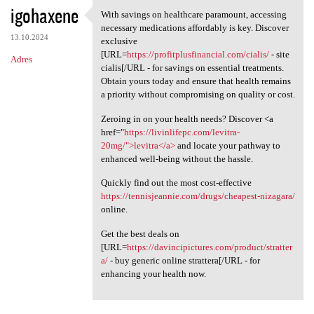
igohaxene
With savings on healthcare paramount, accessing
With savings on healthcare
necessary medications affordably is key. Discover
13.10.2024
exclusive
[URL=
https://profitplusfinancial.com/cialis/
- site
Adres
cialis[/URL - for savings on essential treatments.
Obtain yours today and ensure that health remains
a priority without compromising on quality or cost.
Zeroing in on your health needs? Discover <a
href="
https://livinlifepc.com/levitra-
20mg/">levitra</a>
and locate your pathway to
enhanced well-being without the hassle.
Quickly find out the most cost-effective
https://tennisjeannie.com/drugs/cheapest-nizagara/
online.
Get the best deals on
[URL=
https://davincipictures.com/product/stratter
a/
- buy generic online strattera[/URL - for
enhancing your health now.