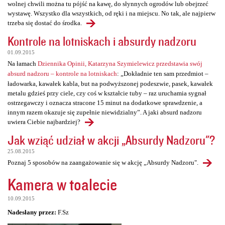
wolnej chwili można tu pójść na kawę, do słynnych ogrodów lub obejrzeć
wystawę. Wszystko dla wszystkich, od ręki i na miejscu. No tak, ale najpierw
trzeba się dostać do środka.
Kontrole na lotniskach i absurdy nadzoru
01.09.2015
Na łamach
Dziennika Opinii, Katarzyna Szymielewicz przedstawia swój
absurd nadzoru – kontrole na lotniskach
: „Dokładnie ten sam przedmiot –
ładowarka, kawałek kabla, but na podwyższonej podeszwie, pasek, kawałek
metalu gdzieś przy ciele, czy coś w kształcie tuby – raz uruchamia sygnał
ostrzegawczy i oznacza stracone 15 minut na dodatkowe sprawdzenie, a
innym razem okazuje się zupełnie niewidzialny”. A jaki absurd nadzoru
uwiera Ciebie najbardziej?
Jak wziąć udział w akcji „Absurdy Nadzoru"?
25.08.2015
Poznaj 5 sposobów na zaangażowanie się w akcję „Absurdy Nadzoru".
Kamera w toalecie
10.09.2015
Nadesłany przez:
F.Sz