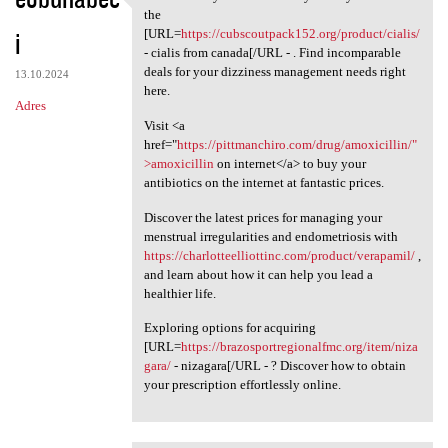
Be amazed by the
the
i
[URL=
https://cubscoutpack152.org/product/cialis/
- cialis from canada[/URL - . Find incomparable
deals for your dizziness management needs right
13.10.2024
here.
Adres
Visit <a
href="
https://pittmanchiro.com/drug/amoxicillin/"
>amoxicillin
on internet</a> to buy your
antibiotics on the internet at fantastic prices.
Discover the latest prices for managing your
menstrual irregularities and endometriosis with
https://charlotteelliottinc.com/product/verapamil/
,
and learn about how it can help you lead a
healthier life.
Exploring options for acquiring
[URL=
https://brazosportregionalfmc.org/item/niza
gara/
- nizagara[/URL - ? Discover how to obtain
your prescription effortlessly online.