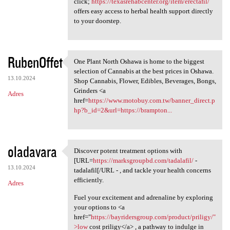
click;
https://texasrehabcenter.org/item/erectafil/
offers easy access to herbal health support directly
to your doorstep.
RubenOffet
One Plant North Oshawa is home to the biggest
One Plant North Oshawa is
selection of Cannabis at the best prices in Oshawa.
13.10.2024
Shop Cannabis, Flower, Edibles, Beverages, Bongs,
Grinders <a
Adres
href=
https://www.motobuy.com.tw/banner_direct.p
hp?b_id=2&url=https://brampton...
oladavara
Discover potent treatment options with
Discover potent treatment
[URL=
https://marksgroupbd.com/tadalafil/
-
13.10.2024
tadalafil[/URL - , and tackle your health concerns
efficiently.
Adres
Fuel your excitement and adrenaline by exploring
your options to <a
href="
https://bayridersgroup.com/product/priligy/"
>low
cost priligy</a> , a pathway to indulge in