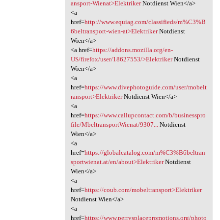
ansport-Wienat>Elektriker
Notdienst Wien</a>
<a
href=
http://www.equiag.com/classifieds/m%C3%B
6beltransport-wien-at>Elektriker
Notdienst
Wien</a>
<a href=
https://addons.mozilla.org/en-
US/firefox/user/18627553/>Elektriker
Notdienst
Wien</a>
<a
href=
https://www.divephotoguide.com/user/mobelt
ransport>Elektriker
Notdienst Wien</a>
<a
href=
https://www.callupcontact.com/b/businesspro
file/MbeltransportWienat/9307...
Notdienst
Wien</a>
<a
href=
https://globalcatalog.com/m%C3%B6beltran
sportwienat.at/en/about>Elektriker
Notdienst
Wien</a>
<a
href=
https://coub.com/mobeltransport>Elektriker
Notdienst Wien</a>
<a
href=
https://www.perrysplacepromotions.org/photo