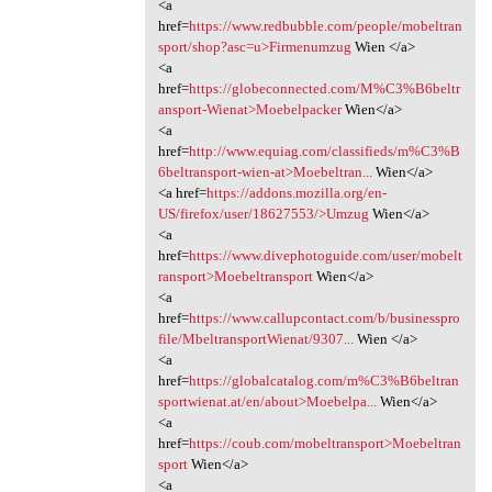
<a
href=
https://www.redbubble.com/people/mobeltran
sport/shop?asc=u>Firmenumzug
Wien </a>
<a
href=
https://globeconnected.com/M%C3%B6beltr
ansport-Wienat>Moebelpacker
Wien</a>
<a
href=
http://www.equiag.com/classifieds/m%C3%B
6beltransport-wien-at>Moebeltran...
Wien</a>
<a href=
https://addons.mozilla.org/en-
US/firefox/user/18627553/>Umzug
Wien</a>
<a
href=
https://www.divephotoguide.com/user/mobelt
ransport>Moebeltransport
Wien</a>
<a
href=
https://www.callupcontact.com/b/businesspro
file/MbeltransportWienat/9307...
Wien </a>
<a
href=
https://globalcatalog.com/m%C3%B6beltran
sportwienat.at/en/about>Moebelpa...
Wien</a>
<a
href=
https://coub.com/mobeltransport>Moebeltran
sport
Wien</a>
<a