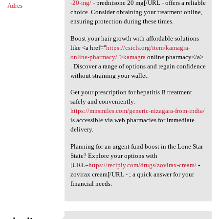
-20-mg/
- prednisone 20 mg[/URL - offers a reliable
Adres
choice. Consider obtaining your treatment online,
ensuring protection during these times.
Boost your hair growth with affordable solutions
like <a href="
https://csicls.org/item/kamagra-
online-pharmacy/">kamagra
online pharmacy</a>
. Discover a range of options and regain confidence
without straining your wallet.
Get your prescription for hepatitis B treatment
safely and conveniently.
https://mnsmiles.com/generic-nizagara-from-india/
is accessible via web pharmacies for immediate
delivery.
Planning for an urgent fund boost in the Lone Star
State? Explore your options with
[URL=
https://recipiy.com/drugs/zovirax-cream/
-
zovirax cream[/URL - ; a quick answer for your
financial needs.