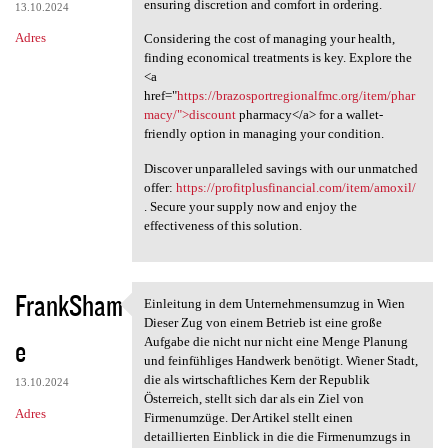
ensuring discretion and comfort in ordering.
13.10.2024
Adres
Considering the cost of managing your health,
finding economical treatments is key. Explore the
<a
href="
https://brazosportregionalfmc.org/item/phar
macy/">discount
pharmacy</a> for a wallet-
friendly option in managing your condition.
Discover unparalleled savings with our unmatched
offer:
https://profitplusfinancial.com/item/amoxil/
. Secure your supply now and enjoy the
effectiveness of this solution.
FrankSham
Einleitung in dem Unternehmensumzug in Wien
Einleitung in dem
Dieser Zug von einem Betrieb ist eine große
e
Aufgabe die nicht nur nicht eine Menge Planung
und feinfühliges Handwerk benötigt. Wiener Stadt,
die als wirtschaftliches Kern der Republik
13.10.2024
Österreich, stellt sich dar als ein Ziel von
Adres
Firmenumzüge. Der Artikel stellt einen
detaillierten Einblick in die die Firmenumzugs in