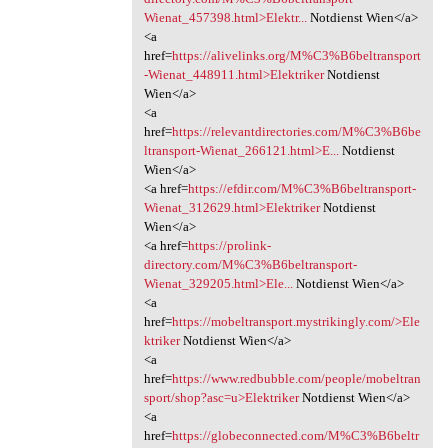
Wienat_457398.html>Elektr...
Notdienst Wien</a>
<a
href=
https://alivelinks.org/M%C3%B6beltransport
-Wienat_448911.html>Elektriker
Notdienst
Wien</a>
<a
href=
https://relevantdirectories.com/M%C3%B6be
ltransport-Wienat_266121.html>E...
Notdienst
Wien</a>
<a href=
https://efdir.com/M%C3%B6beltransport-
Wienat_312629.html>Elektriker
Notdienst
Wien</a>
<a href=
https://prolink-
directory.com/M%C3%B6beltransport-
Wienat_329205.html>Ele...
Notdienst Wien</a>
<a
href=
https://mobeltransport.mystrikingly.com/>Ele
ktriker
Notdienst Wien</a>
<a
href=
https://www.redbubble.com/people/mobeltran
sport/shop?asc=u>Elektriker
Notdienst Wien</a>
<a
href=
https://globeconnected.com/M%C3%B6beltr