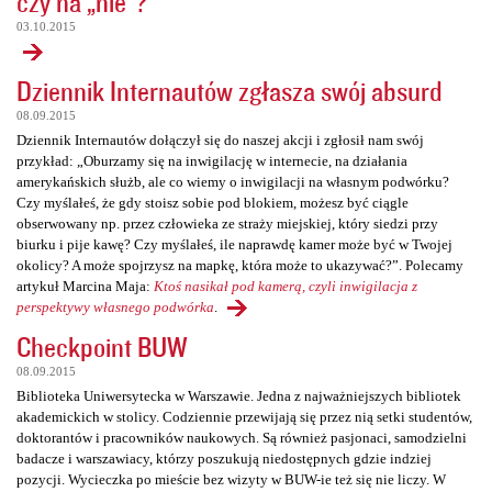
czy na „nie”?
03.10.2015
Dziennik Internautów zgłasza swój absurd
08.09.2015
Dziennik Internautów dołączył się do naszej akcji i zgłosił nam swój
przykład: „Oburzamy się na inwigilację w internecie, na działania
amerykańskich służb, ale co wiemy o inwigilacji na własnym podwórku?
Czy myślałeś, że gdy stoisz sobie pod blokiem, możesz być ciągle
obserwowany np. przez człowieka ze straży miejskiej, który siedzi przy
biurku i pije kawę? Czy myślałeś, ile naprawdę kamer może być w Twojej
okolicy? A może spojrzysz na mapkę, która może to ukazywać?”. Polecamy
artykuł Marcina Maja:
Ktoś nasikał pod kamerą, czyli inwigilacja z
perspektywy własnego podwórka
.
Checkpoint BUW
08.09.2015
Biblioteka Uniwersytecka w Warszawie. Jedna z najważniejszych bibliotek
akademickich w stolicy. Codziennie przewijają się przez nią setki studentów,
doktorantów i pracowników naukowych. Są również pasjonaci, samodzielni
badacze i warszawiacy, którzy poszukują niedostępnych gdzie indziej
pozycji. Wycieczka po mieście bez wizyty w BUW-ie też się nie liczy. W