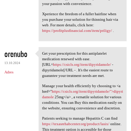
your passion with convenience.
Xperience the freedom of a fuller hairline when
you purchase your solution for thinning hair via
web. For more details, click here:
https://profitplusfinancial.com/item/priligy/
.
orenubo
Get your prescription for this antiplatelet
Get your prescription for
medication renewed with ease.
13.10.2024
[URL=
https://csicls.org/item/dipyridamole/
-
dipyridamole[/URL - . It's the easiest route to
Adres
guarantee your treatment needs are met.
Manage your health efficiently by choosing to <a
href="
https://csicls.org/item/dipyridamole/">dipyri
damole
25mg</a> , a versatile solution for various
conditions. You can Buy this medication easily on
the website, ensuring convenience and discretion.
Patients seeking to manage Hepatitis C can find
https://texasrehabcenter.org/product/lasix/
online.
This treatment option is accessible for those