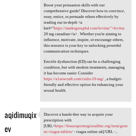
Boost your persuasion skills with our
comprehensive guide! Discover how to convince,
sway, entice, or persuade others effectively by
reading our in-depth <a
href="
https://marksgroupbd.com/levitra/">levitra
20 mg canadian</a> . Whether you're aiming to
influence, motivate, inspire, or encourage others,
this resource is your key to unlocking powerful
communication techniques.
Erectile dysfunction (ED) can be a challenging
condition, but with modern treatments, managing
it has become easier. Consider
https://a1sewcraft.com/cialis-10-mg/
, a budget-
friendly and effective option for enhancing your
sexual health.
aqidimuqix
Discover a hassle-free way to acquire your
Discover a hassle-free way to
prescription with
ev
[URL=
https://brazosportregionalfmc.org/item/gene
ric-viagra-tablets/
- viagra online uk[/URL - ,