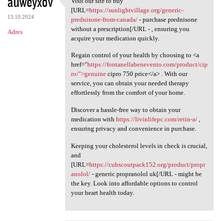
auweyxov
Visit our site to buy
Visit our site to buy [URL
o
[URL=
https://sunlightvillage.org/generic-
13.10.2024
m
prednisone-from-canada/
- purchase prednisone
without a prescription[/URL - , ensuring you
Adres
e
acquire your medication quickly.
n
Regain control of your health by choosing to <a
t
href="
https://fontanellabenevento.com/product/cip
ro/">genuine
cipro 750 price</a> . With our
a
service, you can obtain your needed therapy
r
effortlessly from the comfort of your home.
z
Discover a hassle-free way to obtain your
e
medication with
https://livinlifepc.com/retin-a/
,
ensuring privacy and convenience in purchase.
Keeping your cholesterol levels in check is crucial,
and
[URL=
https://cubscoutpack152.org/product/propr
anolol/
- generic propranolol uk[/URL - might be
the key. Look into affordable options to control
your heart health today.