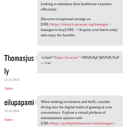
looking to minimize their healthcare expenses
efficiently.
Discover exceptional savings on
[URL=
https://transylvaniacare.org/kamagra/
-
kamagra to buy[/URL - ! Acquire your batch today
and enjoy the benefits.
Thomasjus
<a href="
https://acon.kz/">
РїРѕРєРµСЂРґРѕРј РљР
<a href="https://acon.kz/"
—</a>
ly
13.10.2024
Adres
eilupapami
When seeking excitement and thrill, consider
When seeking excitement and
diving into the digital realm of gaming at your
13.10.2024
convenience. Explore a virtual plethora of
entertainment options with
Adres
[URL=
https://profitplusfinancial.com/kamagra/
-