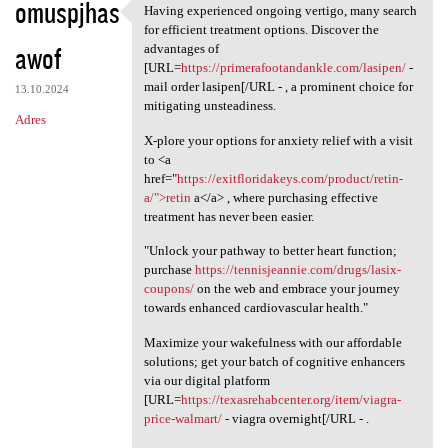
omuspjhas
Having experienced ongoing vertigo, many search
Having experienced ongoing
for efficient treatment options. Discover the
awof
advantages of
[URL=
https://primerafootandankle.com/lasipen/
-
mail order lasipen[/URL - , a prominent choice for
13.10.2024
mitigating unsteadiness.
Adres
X-plore your options for anxiety relief with a visit
to <a
href="
https://exitfloridakeys.com/product/retin-
a/">retin
a</a> , where purchasing effective
treatment has never been easier.
"Unlock your pathway to better heart function;
purchase
https://tennisjeannie.com/drugs/lasix-
coupons/
on the web and embrace your journey
towards enhanced cardiovascular health."
Maximize your wakefulness with our affordable
solutions; get your batch of cognitive enhancers
via our digital platform
[URL=
https://texasrehabcenter.org/item/viagra-
price-walmart/
- viagra overnight[/URL - .