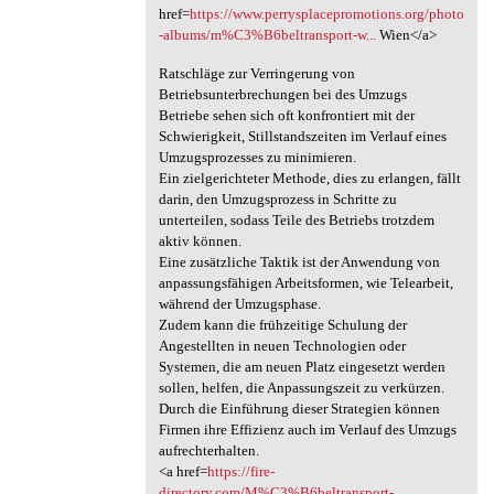
href=
https://www.perrysplacepromotions.org/photo
-albums/m%C3%B6beltransport-w...
Wien</a>
Ratschläge zur Verringerung von
Betriebsunterbrechungen bei des Umzugs
Betriebe sehen sich oft konfrontiert mit der
Schwierigkeit, Stillstandszeiten im Verlauf eines
Umzugsprozesses zu minimieren.
Ein zielgerichteter Methode, dies zu erlangen, fällt
darin, den Umzugsprozess in Schritte zu
unterteilen, sodass Teile des Betriebs trotzdem
aktiv können.
Eine zusätzliche Taktik ist der Anwendung von
anpassungsfähigen Arbeitsformen, wie Telearbeit,
während der Umzugsphase.
Zudem kann die frühzeitige Schulung der
Angestellten in neuen Technologien oder
Systemen, die am neuen Platz eingesetzt werden
sollen, helfen, die Anpassungszeit zu verkürzen.
Durch die Einführung dieser Strategien können
Firmen ihre Effizienz auch im Verlauf des Umzugs
aufrechterhalten.
<a href=
https://fire-
directory.com/M%C3%B6beltransport-