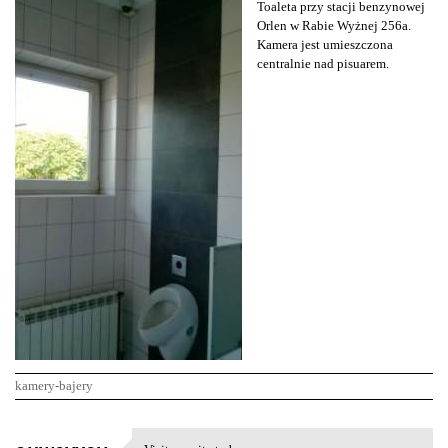
Toaleta przy stacji benzynowej
Orlen w Rabie Wyżnej 256a.
Kamera jest umieszczona
centralnie nad pisuarem.
kamery-bajery
K