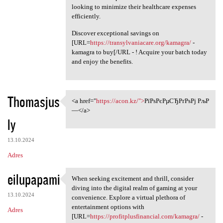
looking to minimize their healthcare expenses
efficiently.
Discover exceptional savings on
[URL=
https://transylvaniacare.org/kamagra/
-
kamagra to buy[/URL - ! Acquire your batch today
and enjoy the benefits.
Thomasjus
<a href="
https://acon.kz/">
РїРѕРєРµСЂРґРѕРј РљР
<a href="https://acon.kz/"
—</a>
ly
13.10.2024
Adres
eilupapami
When seeking excitement and thrill, consider
When seeking excitement and
diving into the digital realm of gaming at your
13.10.2024
convenience. Explore a virtual plethora of
entertainment options with
Adres
[URL=
https://profitplusfinancial.com/kamagra/
-