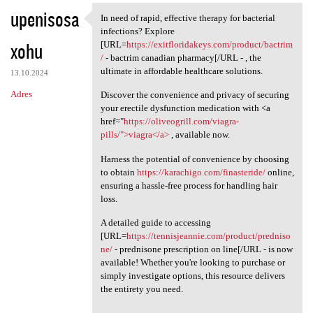
upenisosa
In need of rapid, effective therapy for bacterial
In need of rapid, effective
infections? Explore
xohu
[URL=
https://exitfloridakeys.com/product/bactrim
/
- bactrim canadian pharmacy[/URL - , the
ultimate in affordable healthcare solutions.
13.10.2024
Adres
Discover the convenience and privacy of securing
your erectile dysfunction medication with <a
href="
https://oliveogrill.com/viagra-
pills/">viagra</a>
, available now.
Harness the potential of convenience by choosing
to obtain
https://karachigo.com/finasteride/
online,
ensuring a hassle-free process for handling hair
loss.
A detailed guide to accessing
[URL=
https://tennisjeannie.com/product/predniso
ne/
- prednisone prescription on line[/URL - is now
available! Whether you're looking to purchase or
simply investigate options, this resource delivers
the entirety you need.