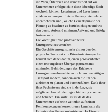
die Wien, Österreich und demonstriert auf wie
Unternehmen erfolgreich in diese lebendige Stadt
wechseln können. Leserinnen und Leser lernen
erfahren warum qualifizierte Umzugsunternehmen
unentbehrlich sind., welche Gesichtspunkte bei
Planung zu beachten zu berücksichtigen und wie
den den so Aufwand minimem Aufwand und Erfolg
Nutzen kann.
Die Wichtigkeit von professioneller
Umzugsservices verstehen
Ein Geschäftsumzug ist mehr als nur den den
physische Transport von Büroeinrichtungen. Es
handelt sich dabei darum, einen gewissenhaften
einen reibungslosen Übergangsprozess mit
minimalen Behinderungen des. Erfahrene
Umzugsunternehmen bieten nicht nur den nötigen
Transport sondern, sondern auch die um den
zielsicher zu planen und durchzuführen. Dank ihrer
ihres Fachwissens sind sie in der Lage, sie
mögliche Herausforderungen frühzeitig erkennen
und beheben. Ein Vorteil ist ist da da das
Unternehmen auf seine weiterhin auf seinen
Kernkompetenzen konzentrieren kann kann die
Experten den Umzug organisieren. Der Einsatz