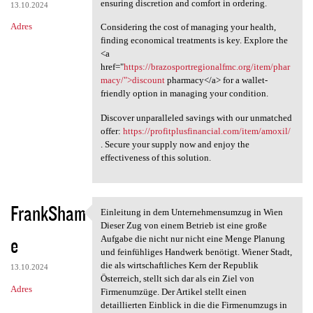
ensuring discretion and comfort in ordering.
13.10.2024
Adres
Considering the cost of managing your health,
finding economical treatments is key. Explore the
<a
href="
https://brazosportregionalfmc.org/item/phar
macy/">discount
pharmacy</a> for a wallet-
friendly option in managing your condition.
Discover unparalleled savings with our unmatched
offer:
https://profitplusfinancial.com/item/amoxil/
. Secure your supply now and enjoy the
effectiveness of this solution.
FrankSham
Einleitung in dem Unternehmensumzug in Wien
Einleitung in dem
Dieser Zug von einem Betrieb ist eine große
e
Aufgabe die nicht nur nicht eine Menge Planung
und feinfühliges Handwerk benötigt. Wiener Stadt,
die als wirtschaftliches Kern der Republik
13.10.2024
Österreich, stellt sich dar als ein Ziel von
Adres
Firmenumzüge. Der Artikel stellt einen
detaillierten Einblick in die die Firmenumzugs in