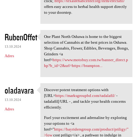
click;
https://texasrehabcenter.org/item/erectafil/
offers easy access to herbal health support directly
to your doorstep.
RubenOffet
One Plant North Oshawa is home to the biggest
One Plant North Oshawa is
selection of Cannabis at the best prices in Oshawa.
13.10.2024
Shop Cannabis, Flower, Edibles, Beverages, Bongs,
Grinders <a
Adres
href=
https://www.motobuy.com.tw/banner_direct.p
hp?b_id=2&url=https://brampton...
oladavara
Discover potent treatment options with
Discover potent treatment
[URL=
https://marksgroupbd.com/tadalafil/
-
13.10.2024
tadalafil[/URL - , and tackle your health concerns
efficiently.
Adres
Fuel your excitement and adrenaline by exploring
your options to <a
href="
https://bayridersgroup.com/product/priligy/"
>low
cost priligy</a> , a pathway to indulge in