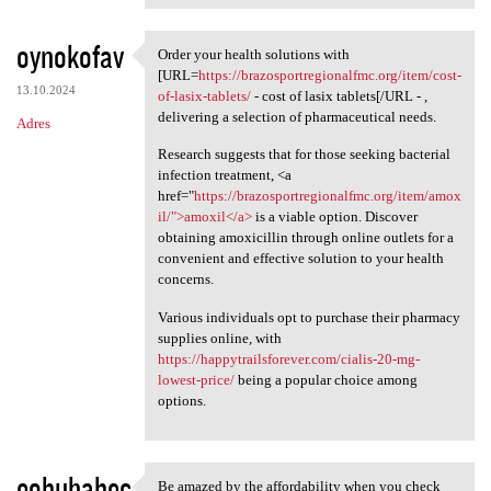
oynokofav
Order your health solutions with
Order your health solutions
[URL=
https://brazosportregionalfmc.org/item/cost-
13.10.2024
of-lasix-tablets/
- cost of lasix tablets[/URL - ,
delivering a selection of pharmaceutical needs.
Adres
Research suggests that for those seeking bacterial
infection treatment, <a
href="
https://brazosportregionalfmc.org/item/amox
il/">amoxil</a>
is a viable option. Discover
obtaining amoxicillin through online outlets for a
convenient and effective solution to your health
concerns.
Various individuals opt to purchase their pharmacy
supplies online, with
https://happytrailsforever.com/cialis-20-mg-
lowest-price/
being a popular choice among
options.
eobuhabec
Be amazed by the affordability when you check