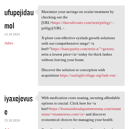
ufupejidau
Maximize your savings on ocular treatment by
Maximize your savings on
checking out the
mol
[URL=
https://thecultivarte.com/item/priligy/
-
priligy[/URL - .
13.10.2024
X-plore cost-effective eyelash growth solutions
Adres
with our comprehensive range! <a
href="
https://basicpurity.com/retin-a/">generic
retin a lowest price</a> today for thick lashes
without leaving your home.
Discover the solution to conception with
acquisition
https://sunlightvillage.org/lady-era/
.
iyaxejevus
With medication costs soaring, securing affordable
With medication costs soaring
options is crucial. Click here for <a
e
href=
https://fountainheadapartmentsma.com/triamt
erene/>triamterene.com</a>
and discover
economical choices for managing your health.
13.10.2024