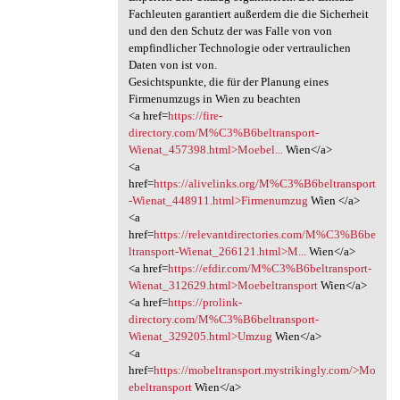
Fachleuten garantiert außerdem die die Sicherheit
und den den Schutz der was Falle von von
empfindlicher Technologie oder vertraulichen
Daten von ist von.
Gesichtspunkte, die für der Planung eines
Firmenumzugs in Wien zu beachten
<a href=
https://fire-
directory.com/M%C3%B6beltransport-
Wienat_457398.html>Moebel...
Wien</a>
<a
href=
https://alivelinks.org/M%C3%B6beltransport
-Wienat_448911.html>Firmenumzug
Wien </a>
<a
href=
https://relevantdirectories.com/M%C3%B6be
ltransport-Wienat_266121.html>M...
Wien</a>
<a href=
https://efdir.com/M%C3%B6beltransport-
Wienat_312629.html>Moebeltransport
Wien</a>
<a href=
https://prolink-
directory.com/M%C3%B6beltransport-
Wienat_329205.html>Umzug
Wien</a>
<a
href=
https://mobeltransport.mystrikingly.com/>Mo
ebeltransport
Wien</a>