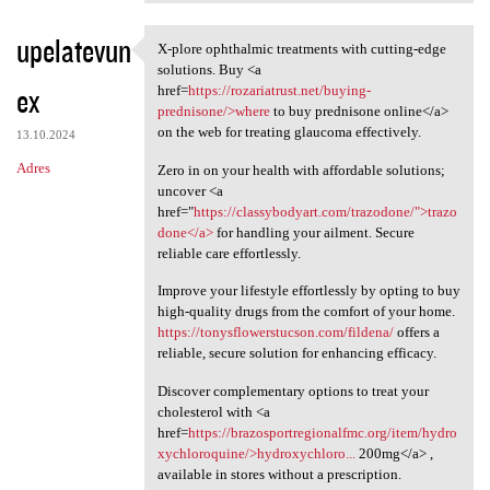
upelatevun
X-plore ophthalmic treatments with cutting-edge
X-plore ophthalmic treatments
solutions. Buy <a
ex
href=
https://rozariatrust.net/buying-
prednisone/>where
to buy prednisone online</a>
on the web for treating glaucoma effectively.
13.10.2024
Adres
Zero in on your health with affordable solutions;
uncover <a
href="
https://classybodyart.com/trazodone/">trazo
done</a>
for handling your ailment. Secure
reliable care effortlessly.
Improve your lifestyle effortlessly by opting to buy
high-quality drugs from the comfort of your home.
https://tonysflowerstucson.com/fildena/
offers a
reliable, secure solution for enhancing efficacy.
Discover complementary options to treat your
cholesterol with <a
href=
https://brazosportregionalfmc.org/item/hydro
xychloroquine/>hydroxychloro...
200mg</a> ,
available in stores without a prescription.