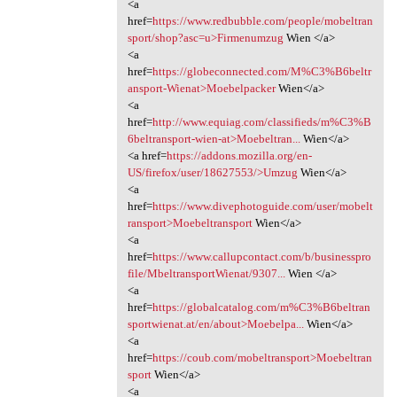
<a
href=
https://www.redbubble.com/people/mobeltran
sport/shop?asc=u>Firmenumzug
Wien </a>
<a
href=
https://globeconnected.com/M%C3%B6beltr
ansport-Wienat>Moebelpacker
Wien</a>
<a
href=
http://www.equiag.com/classifieds/m%C3%B
6beltransport-wien-at>Moebeltran...
Wien</a>
<a href=
https://addons.mozilla.org/en-
US/firefox/user/18627553/>Umzug
Wien</a>
<a
href=
https://www.divephotoguide.com/user/mobelt
ransport>Moebeltransport
Wien</a>
<a
href=
https://www.callupcontact.com/b/businesspro
file/MbeltransportWienat/9307...
Wien </a>
<a
href=
https://globalcatalog.com/m%C3%B6beltran
sportwienat.at/en/about>Moebelpa...
Wien</a>
<a
href=
https://coub.com/mobeltransport>Moebeltran
sport
Wien</a>
<a