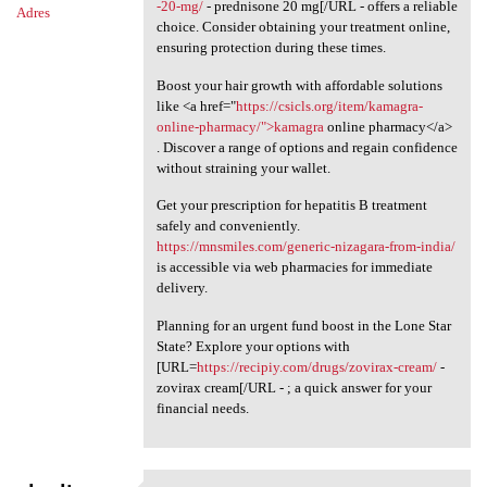
-20-mg/
- prednisone 20 mg[/URL - offers a reliable
Adres
choice. Consider obtaining your treatment online,
ensuring protection during these times.
Boost your hair growth with affordable solutions
like <a href="
https://csicls.org/item/kamagra-
online-pharmacy/">kamagra
online pharmacy</a>
. Discover a range of options and regain confidence
without straining your wallet.
Get your prescription for hepatitis B treatment
safely and conveniently.
https://mnsmiles.com/generic-nizagara-from-india/
is accessible via web pharmacies for immediate
delivery.
Planning for an urgent fund boost in the Lone Star
State? Explore your options with
[URL=
https://recipiy.com/drugs/zovirax-cream/
-
zovirax cream[/URL - ; a quick answer for your
financial needs.