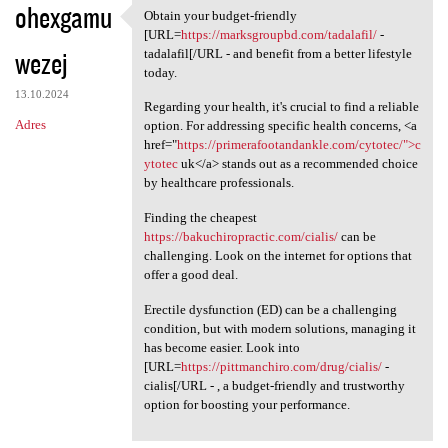
ohexgamu
Obtain your budget-friendly
Obtain your budget-friendly
[URL=
https://marksgroupbd.com/tadalafil/
-
wezej
tadalafil[/URL - and benefit from a better lifestyle
today.
13.10.2024
Regarding your health, it's crucial to find a reliable
Adres
option. For addressing specific health concerns, <a
href="
https://primerafootandankle.com/cytotec/">c
ytotec
uk</a> stands out as a recommended choice
by healthcare professionals.
Finding the cheapest
https://bakuchiropractic.com/cialis/
can be
challenging. Look on the internet for options that
offer a good deal.
Erectile dysfunction (ED) can be a challenging
condition, but with modern solutions, managing it
has become easier. Look into
[URL=
https://pittmanchiro.com/drug/cialis/
-
cialis[/URL - , a budget-friendly and trustworthy
option for boosting your performance.