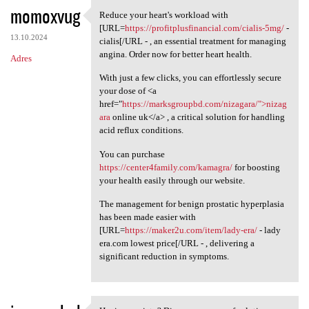
momoxvug
Reduce your heart's workload with
Reduce your heart's workload
[URL=
https://profitplusfinancial.com/cialis-5mg/
-
13.10.2024
cialis[/URL - , an essential treatment for managing
angina. Order now for better heart health.
Adres
With just a few clicks, you can effortlessly secure
your dose of <a
href="
https://marksgroupbd.com/nizagara/">nizag
ara
online uk</a> , a critical solution for handling
acid reflux conditions.
You can purchase
https://center4family.com/kamagra/
for boosting
your health easily through our website.
The management for benign prostatic hyperplasia
has been made easier with
[URL=
https://maker2u.com/item/lady-era/
- lady
era.com lowest price[/URL - , delivering a
significant reduction in symptoms.