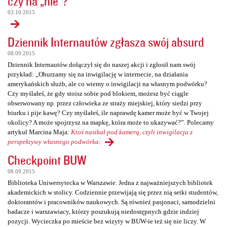
czy na „nie”?
03.10.2015
Dziennik Internautów zgłasza swój absurd
08.09.2015
Dziennik Internautów dołączył się do naszej akcji i zgłosił nam swój
przykład: „Oburzamy się na inwigilację w internecie, na działania
amerykańskich służb, ale co wiemy o inwigilacji na własnym podwórku?
Czy myślałeś, że gdy stoisz sobie pod blokiem, możesz być ciągle
obserwowany np. przez człowieka ze straży miejskiej, który siedzi przy
biurku i pije kawę? Czy myślałeś, ile naprawdę kamer może być w Twojej
okolicy? A może spojrzysz na mapkę, która może to ukazywać?”. Polecamy
artykuł Marcina Maja:
Ktoś nasikał pod kamerą, czyli inwigilacja z
perspektywy własnego podwórka
.
Checkpoint BUW
08.09.2015
Biblioteka Uniwersytecka w Warszawie. Jedna z najważniejszych bibliotek
akademickich w stolicy. Codziennie przewijają się przez nią setki studentów,
doktorantów i pracowników naukowych. Są również pasjonaci, samodzielni
badacze i warszawiacy, którzy poszukują niedostępnych gdzie indziej
pozycji. Wycieczka po mieście bez wizyty w BUW-ie też się nie liczy. W