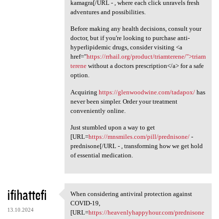
kamagra[/URL - , where each click unravels fresh
adventures and possibilities.
Before making any health decisions, consult your
doctor, but if you're looking to purchase anti-
hyperlipidemic drugs, consider visiting <a
href="
https://rrhail.org/product/triamterene/">triam
terene
without a doctors prescription</a> for a safe
option.
Acquiring
https://glenwoodwine.com/tadapox/
has
never been simpler. Order your treatment
conveniently online.
Just stumbled upon a way to get
[URL=
https://mnsmiles.com/pill/prednisone/
-
prednisone[/URL - , transforming how we get hold
of essential medication.
ifihattefi
When considering antiviral protection against
When considering antiviral
COVID-19,
13.10.2024
[URL=
https://heavenlyhappyhour.com/prednisone