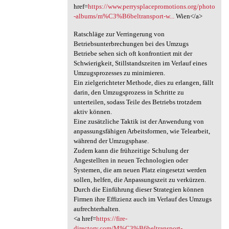
href=
https://www.perrysplacepromotions.org/photo
-albums/m%C3%B6beltransport-w...
Wien</a>
Ratschläge zur Verringerung von
Betriebsunterbrechungen bei des Umzugs
Betriebe sehen sich oft konfrontiert mit der
Schwierigkeit, Stillstandszeiten im Verlauf eines
Umzugsprozesses zu minimieren.
Ein zielgerichteter Methode, dies zu erlangen, fällt
darin, den Umzugsprozess in Schritte zu
unterteilen, sodass Teile des Betriebs trotzdem
aktiv können.
Eine zusätzliche Taktik ist der Anwendung von
anpassungsfähigen Arbeitsformen, wie Telearbeit,
während der Umzugsphase.
Zudem kann die frühzeitige Schulung der
Angestellten in neuen Technologien oder
Systemen, die am neuen Platz eingesetzt werden
sollen, helfen, die Anpassungszeit zu verkürzen.
Durch die Einführung dieser Strategien können
Firmen ihre Effizienz auch im Verlauf des Umzugs
aufrechterhalten.
<a href=
https://fire-
directory.com/M%C3%B6beltransport-