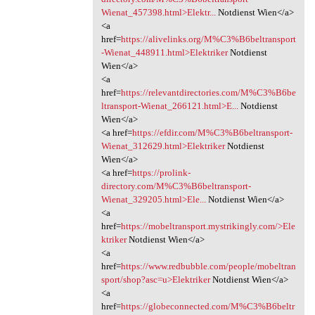
Wienat_457398.html>Elektr...
Notdienst Wien</a>
<a
href=
https://alivelinks.org/M%C3%B6beltransport
-Wienat_448911.html>Elektriker
Notdienst
Wien</a>
<a
href=
https://relevantdirectories.com/M%C3%B6be
ltransport-Wienat_266121.html>E...
Notdienst
Wien</a>
<a href=
https://efdir.com/M%C3%B6beltransport-
Wienat_312629.html>Elektriker
Notdienst
Wien</a>
<a href=
https://prolink-
directory.com/M%C3%B6beltransport-
Wienat_329205.html>Ele...
Notdienst Wien</a>
<a
href=
https://mobeltransport.mystrikingly.com/>Ele
ktriker
Notdienst Wien</a>
<a
href=
https://www.redbubble.com/people/mobeltran
sport/shop?asc=u>Elektriker
Notdienst Wien</a>
<a
href=
https://globeconnected.com/M%C3%B6beltr