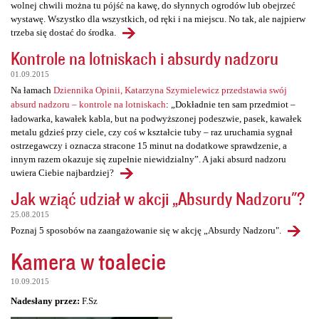
wolnej chwili można tu pójść na kawę, do słynnych ogrodów lub obejrzeć
wystawę. Wszystko dla wszystkich, od ręki i na miejscu. No tak, ale najpierw
trzeba się dostać do środka.
Kontrole na lotniskach i absurdy nadzoru
01.09.2015
Na łamach
Dziennika Opinii, Katarzyna Szymielewicz przedstawia swój
absurd nadzoru – kontrole na lotniskach
: „Dokładnie ten sam przedmiot –
ładowarka, kawałek kabla, but na podwyższonej podeszwie, pasek, kawałek
metalu gdzieś przy ciele, czy coś w kształcie tuby – raz uruchamia sygnał
ostrzegawczy i oznacza stracone 15 minut na dodatkowe sprawdzenie, a
innym razem okazuje się zupełnie niewidzialny”. A jaki absurd nadzoru
uwiera Ciebie najbardziej?
Jak wziąć udział w akcji „Absurdy Nadzoru"?
25.08.2015
Poznaj 5 sposobów na zaangażowanie się w akcję „Absurdy Nadzoru".
Kamera w toalecie
10.09.2015
Nadesłany przez:
F.Sz