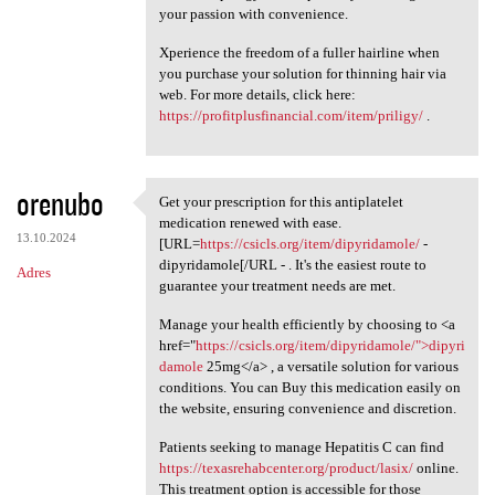
your passion with convenience.
Xperience the freedom of a fuller hairline when
you purchase your solution for thinning hair via
web. For more details, click here:
https://profitplusfinancial.com/item/priligy/
.
orenubo
Get your prescription for this antiplatelet
Get your prescription for
medication renewed with ease.
13.10.2024
[URL=
https://csicls.org/item/dipyridamole/
-
dipyridamole[/URL - . It's the easiest route to
Adres
guarantee your treatment needs are met.
Manage your health efficiently by choosing to <a
href="
https://csicls.org/item/dipyridamole/">dipyri
damole
25mg</a> , a versatile solution for various
conditions. You can Buy this medication easily on
the website, ensuring convenience and discretion.
Patients seeking to manage Hepatitis C can find
https://texasrehabcenter.org/product/lasix/
online.
This treatment option is accessible for those