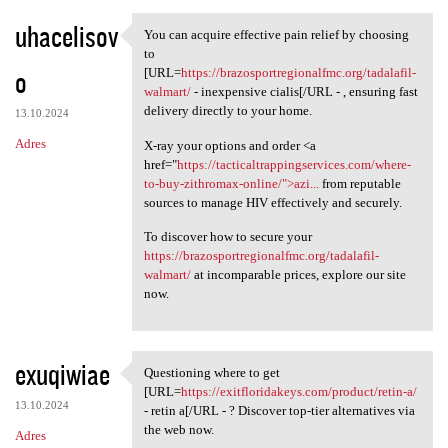
uhacelisov
You can acquire effective pain relief by choosing
You can acquire effective
to
o
[URL=
https://brazosportregionalfmc.org/tadalafil-
walmart/
- inexpensive cialis[/URL - , ensuring fast
delivery directly to your home.
13.10.2024
Adres
X-ray your options and order <a
href="
https://tacticaltrappingservices.com/where-
to-buy-zithromax-online/">azi...
from reputable
sources to manage HIV effectively and securely.
To discover how to secure your
https://brazosportregionalfmc.org/tadalafil-
walmart/
at incomparable prices, explore our site
now.
exuqiwiae
Questioning where to get
Questioning where to get [URL
[URL=
https://exitfloridakeys.com/product/retin-a/
13.10.2024
- retin a[/URL - ? Discover top-tier alternatives via
the web now.
Adres