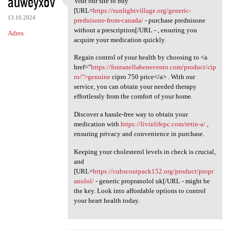
auweyxov
Visit our site to buy
Visit our site to buy [URL
o
[URL=
https://sunlightvillage.org/generic-
13.10.2024
m
prednisone-from-canada/
- purchase prednisone
without a prescription[/URL - , ensuring you
Adres
e
acquire your medication quickly.
n
Regain control of your health by choosing to <a
t
href="
https://fontanellabenevento.com/product/cip
ro/">genuine
cipro 750 price</a> . With our
a
service, you can obtain your needed therapy
r
effortlessly from the comfort of your home.
z
Discover a hassle-free way to obtain your
e
medication with
https://livinlifepc.com/retin-a/
,
ensuring privacy and convenience in purchase.
Keeping your cholesterol levels in check is crucial,
and
[URL=
https://cubscoutpack152.org/product/propr
anolol/
- generic propranolol uk[/URL - might be
the key. Look into affordable options to control
your heart health today.