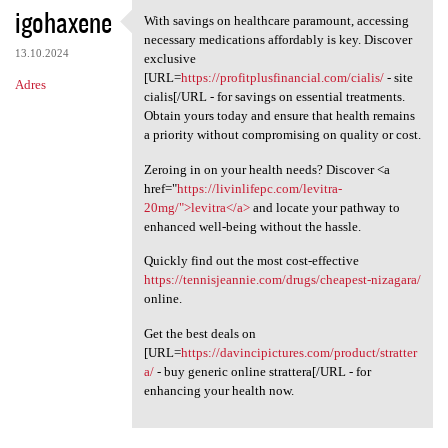
igohaxene
With savings on healthcare paramount, accessing
With savings on healthcare
necessary medications affordably is key. Discover
13.10.2024
exclusive
[URL=
https://profitplusfinancial.com/cialis/
- site
Adres
cialis[/URL - for savings on essential treatments.
Obtain yours today and ensure that health remains
a priority without compromising on quality or cost.
Zeroing in on your health needs? Discover <a
href="
https://livinlifepc.com/levitra-
20mg/">levitra</a>
and locate your pathway to
enhanced well-being without the hassle.
Quickly find out the most cost-effective
https://tennisjeannie.com/drugs/cheapest-nizagara/
online.
Get the best deals on
[URL=
https://davincipictures.com/product/stratter
a/
- buy generic online strattera[/URL - for
enhancing your health now.