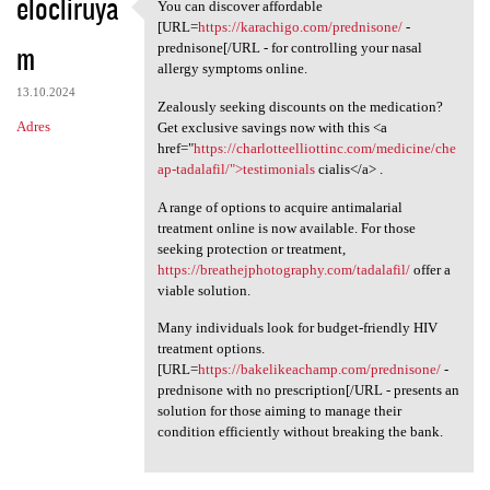
elocliruya
You can discover affordable
You can discover affordable
[URL=
https://karachigo.com/prednisone/
-
m
prednisone[/URL - for controlling your nasal
allergy symptoms online.
13.10.2024
Zealously seeking discounts on the medication?
Adres
Get exclusive savings now with this <a
href="
https://charlotteelliottinc.com/medicine/che
ap-tadalafil/">testimonials
cialis</a> .
A range of options to acquire antimalarial
treatment online is now available. For those
seeking protection or treatment,
https://breathejphotography.com/tadalafil/
offer a
viable solution.
Many individuals look for budget-friendly HIV
treatment options.
[URL=
https://bakelikeachamp.com/prednisone/
-
prednisone with no prescription[/URL - presents an
solution for those aiming to manage their
condition efficiently without breaking the bank.