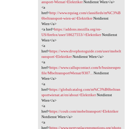
ansport-Wienat>Elektriker
Notdienst Wien</a>
<a
href=
http://www.equiag.com/classifieds/m%C3%B
6beltransport-wien-at>Elektriker
Notdienst
Wien</a>
<a href=
https://addons.mozilla.org/en-
US/firefox/user/18627553/>Elektriker
Notdienst
Wien</a>
<a
href=
https://www.divephotoguide.com/user/mobelt
ransport>Elektriker
Notdienst Wien</a>
<a
href=
https://www.callupcontact.com/b/businesspro
file/MbeltransportWienat/9307...
Notdienst
Wien</a>
<a
href=
https://globalcatalog.com/m%C3%B6beltran
sportwienat.at/en/about>Elektriker
Notdienst
Wien</a>
<a
href=
https://coub.com/mobeltransport>Elektriker
Notdienst Wien</a>
<a
href=
https://www.perrysplacepromotions.org/photo