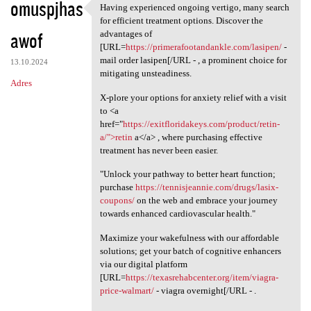
omuspjhas
Having experienced ongoing vertigo, many search
Having experienced ongoing
for efficient treatment options. Discover the
awof
advantages of
[URL=
https://primerafootandankle.com/lasipen/
-
mail order lasipen[/URL - , a prominent choice for
13.10.2024
mitigating unsteadiness.
Adres
X-plore your options for anxiety relief with a visit
to <a
href="
https://exitfloridakeys.com/product/retin-
a/">retin
a</a> , where purchasing effective
treatment has never been easier.
"Unlock your pathway to better heart function;
purchase
https://tennisjeannie.com/drugs/lasix-
coupons/
on the web and embrace your journey
towards enhanced cardiovascular health."
Maximize your wakefulness with our affordable
solutions; get your batch of cognitive enhancers
via our digital platform
[URL=
https://texasrehabcenter.org/item/viagra-
price-walmart/
- viagra overnight[/URL - .