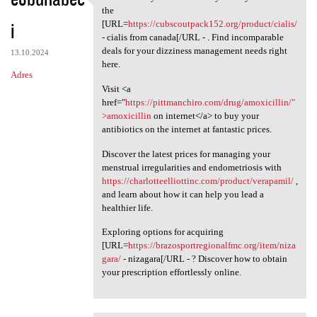
Be amazed by the
the
i
[URL=
https://cubscoutpack152.org/product/cialis/
- cialis from canada[/URL - . Find incomparable
deals for your dizziness management needs right
13.10.2024
here.
Adres
Visit <a
href="
https://pittmanchiro.com/drug/amoxicillin/"
>amoxicillin
on internet</a> to buy your
antibiotics on the internet at fantastic prices.
Discover the latest prices for managing your
menstrual irregularities and endometriosis with
https://charlotteelliottinc.com/product/verapamil/
,
and learn about how it can help you lead a
healthier life.
Exploring options for acquiring
[URL=
https://brazosportregionalfmc.org/item/niza
gara/
- nizagara[/URL - ? Discover how to obtain
your prescription effortlessly online.