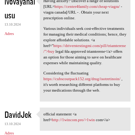
ivovayahal
Having anxiety? Discover a range of solutions
Having anxiety? Discover a
[URL=
https://center4family.com/cheap-viagra/
-
usu
viagra canada[/URL - . Obtain your next
prescription online.
13.10.2024
Various individuals seek cost-effective treatments
Adres
for managing their medical conditions; hence, they
explore affordable solutions. <a
href="
https://driverstestingmi.com/pill/triamterene
/">buy
legal fda approved triamterene</a> offers
an option for those aiming to save on healthcare
expenses while maintaining quality.
Considering the fluctuating
https://cubscoutpack152.org/drug/isotretinoin/
,
it's worth researching different platforms to buy
your medications through the web.
DavidJek
official statement <a
official statement <a href
href=
http://1wincom.pro/>1win
com</a>
13.10.2024
Adres