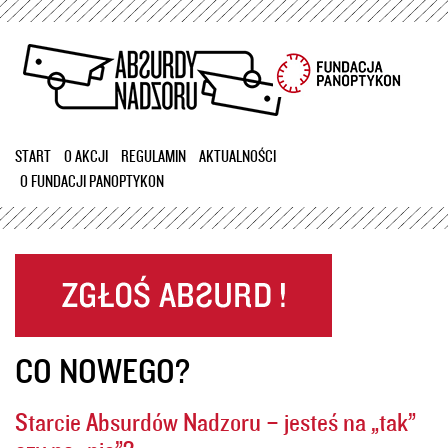
Przejdź
do
treści
START
O AKCJI
REGULAMIN
AKTUALNOŚCI
O FUNDACJI PANOPTYKON
CO NOWEGO?
Starcie Absurdów Nadzoru – jesteś na „tak”