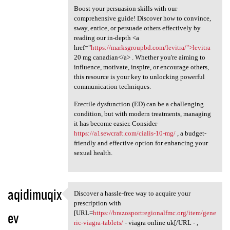
Boost your persuasion skills with our
comprehensive guide! Discover how to convince,
sway, entice, or persuade others effectively by
reading our in-depth <a
href="
https://marksgroupbd.com/levitra/">levitra
20 mg canadian</a> . Whether you're aiming to
influence, motivate, inspire, or encourage others,
this resource is your key to unlocking powerful
communication techniques.
Erectile dysfunction (ED) can be a challenging
condition, but with modern treatments, managing
it has become easier. Consider
https://a1sewcraft.com/cialis-10-mg/
, a budget-
friendly and effective option for enhancing your
sexual health.
aqidimuqix
Discover a hassle-free way to acquire your
Discover a hassle-free way to
prescription with
ev
[URL=
https://brazosportregionalfmc.org/item/gene
ric-viagra-tablets/
- viagra online uk[/URL - ,