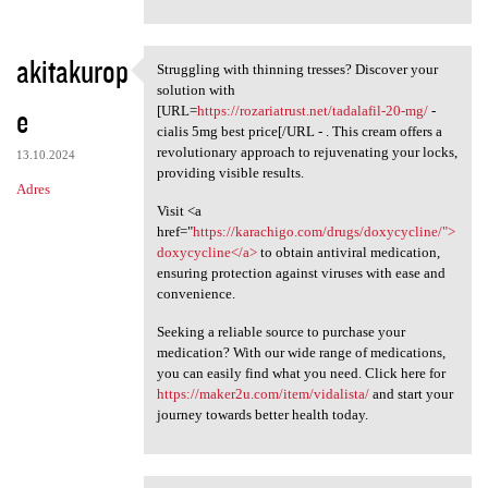
akitakurop
Struggling with thinning tresses? Discover your
Struggling with thinning
solution with
e
[URL=
https://rozariatrust.net/tadalafil-20-mg/
-
cialis 5mg best price[/URL - . This cream offers a
revolutionary approach to rejuvenating your locks,
13.10.2024
providing visible results.
Adres
Visit <a
href="
https://karachigo.com/drugs/doxycycline/">
doxycycline</a>
to obtain antiviral medication,
ensuring protection against viruses with ease and
convenience.
Seeking a reliable source to purchase your
medication? With our wide range of medications,
you can easily find what you need. Click here for
https://maker2u.com/item/vidalista/
and start your
journey towards better health today.