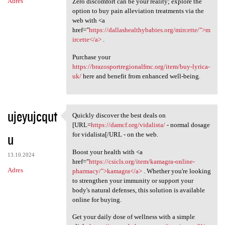
Adres
Zero discomfort can be your reality; explore the
option to buy pain alleviation treatments via the
web with <a
href="
https://dallashealthybabies.org/mircette/">m
ircette</a>
.
Purchase your
https://brazosportregionalfmc.org/item/buy-lyrica-
uk/
here and benefit from enhanced well-being.
ujeyujcqut
Quickly discover the best deals on
Quickly discover the best
[URL=
https://damcf.org/vidalista/
- normal dosage
u
for vidalista[/URL - on the web.
Boost your health with <a
13.10.2024
href="
https://csicls.org/item/kamagra-online-
Adres
pharmacy/">kamagra</a>
. Whether you're looking
to strengthen your immunity or support your
body's natural defenses, this solution is available
online for buying.
Get your daily dose of wellness with a simple