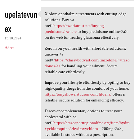
upelatevun
X-plore ophthalmic treatments with cutting-edge
X-plore ophthalmic treatments
solutions. Buy <a
ex
href=
https://rozariatrust.net/buying-
prednisone/>where
to buy prednisone online</a>
on the web for treating glaucoma effectively.
13.10.2024
Adres
Zero in on your health with affordable solutions;
uncover <a
href="
https://classybodyart.com/trazodone/">trazo
done</a>
for handling your ailment. Secure
reliable care effortlessly.
Improve your lifestyle effortlessly by opting to buy
high-quality drugs from the comfort of your home.
https://tonysflowerstucson.com/fildena/
offers a
reliable, secure solution for enhancing efficacy.
Discover complementary options to treat your
cholesterol with <a
href=
https://brazosportregionalfmc.org/item/hydro
xychloroquine/>hydroxychloro...
200mg</a> ,
available in stores without a prescription.