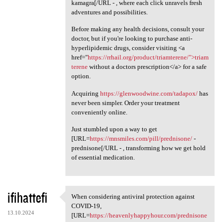
kamagra[/URL - , where each click unravels fresh
adventures and possibilities.
Before making any health decisions, consult your
doctor, but if you're looking to purchase anti-
hyperlipidemic drugs, consider visiting <a
href="
https://rrhail.org/product/triamterene/">triam
terene
without a doctors prescription</a> for a safe
option.
Acquiring
https://glenwoodwine.com/tadapox/
has
never been simpler. Order your treatment
conveniently online.
Just stumbled upon a way to get
[URL=
https://mnsmiles.com/pill/prednisone/
-
prednisone[/URL - , transforming how we get hold
of essential medication.
ifihattefi
When considering antiviral protection against
When considering antiviral
COVID-19,
13.10.2024
[URL=
https://heavenlyhappyhour.com/prednisone