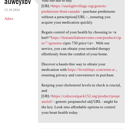
auweyxov
Visit our site to buy
Visit our site to buy [URL
o
[URL=
https://sunlightvillage.org/generic-
13.10.2024
m
prednisone-from-canada/
- purchase prednisone
without a prescription[/URL - , ensuring you
Adres
e
acquire your medication quickly.
n
Regain control of your health by choosing to <a
t
href="
https://fontanellabenevento.com/product/cip
ro/">genuine
cipro 750 price</a> . With our
a
service, you can obtain your needed therapy
r
effortlessly from the comfort of your home.
z
Discover a hassle-free way to obtain your
e
medication with
https://livinlifepc.com/retin-a/
,
ensuring privacy and convenience in purchase.
Keeping your cholesterol levels in check is crucial,
and
[URL=
https://cubscoutpack152.org/product/propr
anolol/
- generic propranolol uk[/URL - might be
the key. Look into affordable options to control
your heart health today.