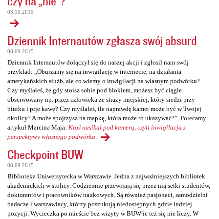
czy na „nie”?
03.10.2015
Dziennik Internautów zgłasza swój absurd
08.09.2015
Dziennik Internautów dołączył się do naszej akcji i zgłosił nam swój
przykład: „Oburzamy się na inwigilację w internecie, na działania
amerykańskich służb, ale co wiemy o inwigilacji na własnym podwórku?
Czy myślałeś, że gdy stoisz sobie pod blokiem, możesz być ciągle
obserwowany np. przez człowieka ze straży miejskiej, który siedzi przy
biurku i pije kawę? Czy myślałeś, ile naprawdę kamer może być w Twojej
okolicy? A może spojrzysz na mapkę, która może to ukazywać?”. Polecamy
artykuł Marcina Maja:
Ktoś nasikał pod kamerą, czyli inwigilacja z
perspektywy własnego podwórka
.
Checkpoint BUW
08.09.2015
Biblioteka Uniwersytecka w Warszawie. Jedna z najważniejszych bibliotek
akademickich w stolicy. Codziennie przewijają się przez nią setki studentów,
doktorantów i pracowników naukowych. Są również pasjonaci, samodzielni
badacze i warszawiacy, którzy poszukują niedostępnych gdzie indziej
pozycji. Wycieczka po mieście bez wizyty w BUW-ie też się nie liczy. W