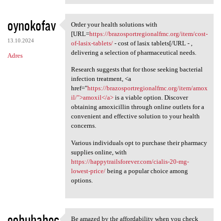
oynokofav
Order your health solutions with
Order your health solutions
[URL=
https://brazosportregionalfmc.org/item/cost-
13.10.2024
of-lasix-tablets/
- cost of lasix tablets[/URL - ,
delivering a selection of pharmaceutical needs.
Adres
Research suggests that for those seeking bacterial
infection treatment, <a
href="
https://brazosportregionalfmc.org/item/amox
il/">amoxil</a>
is a viable option. Discover
obtaining amoxicillin through online outlets for a
convenient and effective solution to your health
concerns.
Various individuals opt to purchase their pharmacy
supplies online, with
https://happytrailsforever.com/cialis-20-mg-
lowest-price/
being a popular choice among
options.
eobuhabec
Be amazed by the affordability when you check