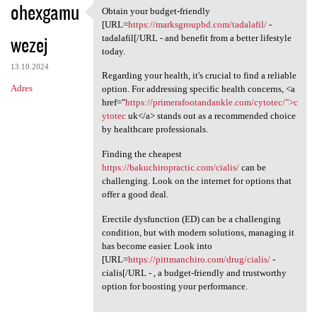
ohexgamu
Obtain your budget-friendly
Obtain your budget-friendly
[URL=
https://marksgroupbd.com/tadalafil/
-
wezej
tadalafil[/URL - and benefit from a better lifestyle
today.
13.10.2024
Regarding your health, it's crucial to find a reliable
Adres
option. For addressing specific health concerns, <a
href="
https://primerafootandankle.com/cytotec/">c
ytotec
uk</a> stands out as a recommended choice
by healthcare professionals.
Finding the cheapest
https://bakuchiropractic.com/cialis/
can be
challenging. Look on the internet for options that
offer a good deal.
Erectile dysfunction (ED) can be a challenging
condition, but with modern solutions, managing it
has become easier. Look into
[URL=
https://pittmanchiro.com/drug/cialis/
-
cialis[/URL - , a budget-friendly and trustworthy
option for boosting your performance.