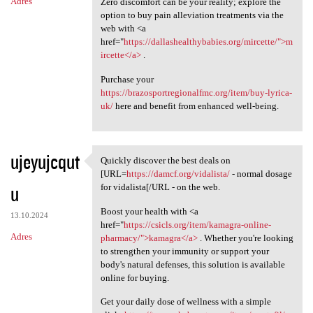
Adres
Zero discomfort can be your reality; explore the
option to buy pain alleviation treatments via the
web with <a
href="
https://dallashealthybabies.org/mircette/">m
ircette</a>
.
Purchase your
https://brazosportregionalfmc.org/item/buy-lyrica-
uk/
here and benefit from enhanced well-being.
ujeyujcqut
Quickly discover the best deals on
Quickly discover the best
[URL=
https://damcf.org/vidalista/
- normal dosage
u
for vidalista[/URL - on the web.
Boost your health with <a
13.10.2024
href="
https://csicls.org/item/kamagra-online-
Adres
pharmacy/">kamagra</a>
. Whether you're looking
to strengthen your immunity or support your
body's natural defenses, this solution is available
online for buying.
Get your daily dose of wellness with a simple