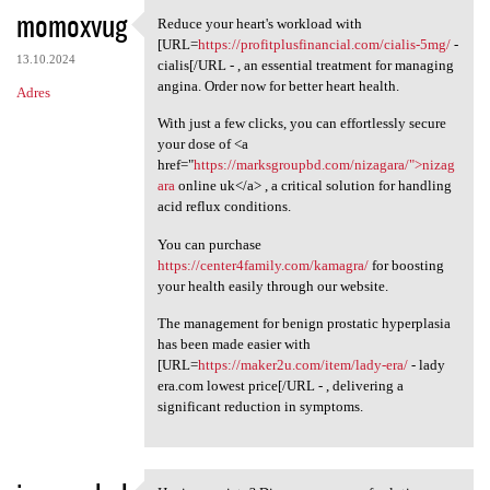
momoxvug
Reduce your heart's workload with
Reduce your heart's workload
[URL=
https://profitplusfinancial.com/cialis-5mg/
-
13.10.2024
cialis[/URL - , an essential treatment for managing
angina. Order now for better heart health.
Adres
With just a few clicks, you can effortlessly secure
your dose of <a
href="
https://marksgroupbd.com/nizagara/">nizag
ara
online uk</a> , a critical solution for handling
acid reflux conditions.
You can purchase
https://center4family.com/kamagra/
for boosting
your health easily through our website.
The management for benign prostatic hyperplasia
has been made easier with
[URL=
https://maker2u.com/item/lady-era/
- lady
era.com lowest price[/URL - , delivering a
significant reduction in symptoms.