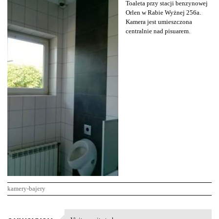
Toaleta przy stacji benzynowej
Orlen w Rabie Wyżnej 256a.
Kamera jest umieszczona
centralnie nad pisuarem.
kamery-bajery
K