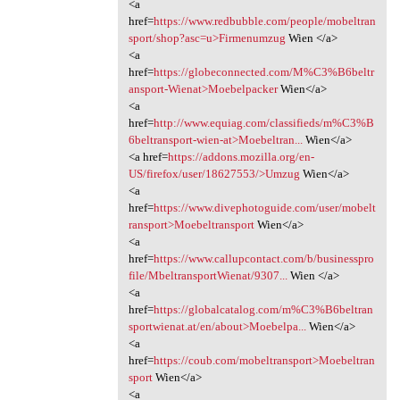
<a
href=
https://www.redbubble.com/people/mobeltran
sport/shop?asc=u>Firmenumzug
Wien </a>
<a
href=
https://globeconnected.com/M%C3%B6beltr
ansport-Wienat>Moebelpacker
Wien</a>
<a
href=
http://www.equiag.com/classifieds/m%C3%B
6beltransport-wien-at>Moebeltran...
Wien</a>
<a href=
https://addons.mozilla.org/en-
US/firefox/user/18627553/>Umzug
Wien</a>
<a
href=
https://www.divephotoguide.com/user/mobelt
ransport>Moebeltransport
Wien</a>
<a
href=
https://www.callupcontact.com/b/businesspro
file/MbeltransportWienat/9307...
Wien </a>
<a
href=
https://globalcatalog.com/m%C3%B6beltran
sportwienat.at/en/about>Moebelpa...
Wien</a>
<a
href=
https://coub.com/mobeltransport>Moebeltran
sport
Wien</a>
<a