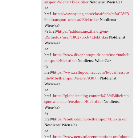
ansport-Wienat>Elektriker
Notdienst Wien</a>
<a
href=
http://www.equiag.com/classifieds/m%C3%B
6beltransport-wien-at>Elektriker
Notdienst
Wien</a>
<a href=
https://addons.mozilla.org/en-
US/firefox/user/18627553/>Elektriker
Notdienst
Wien</a>
<a
href=
https://www.divephotoguide.com/user/mobelt
ransport>Elektriker
Notdienst Wien</a>
<a
href=
https://www.callupcontact.com/b/businesspro
file/MbeltransportWienat/9307...
Notdienst
Wien</a>
<a
href=
https://globalcatalog.com/m%C3%B6beltran
sportwienat.at/en/about>Elektriker
Notdienst
Wien</a>
<a
href=
https://coub.com/mobeltransport>Elektriker
Notdienst Wien</a>
<a
href=
https://www.perrysplacepromotions.org/photo