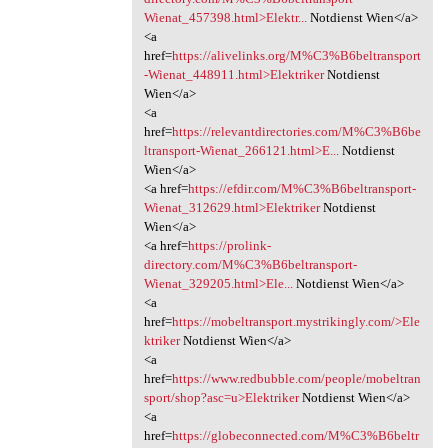
Wienat_457398.html>Elektr...
Notdienst Wien</a>
<a
href=
https://alivelinks.org/M%C3%B6beltransport
-Wienat_448911.html>Elektriker
Notdienst
Wien</a>
<a
href=
https://relevantdirectories.com/M%C3%B6be
ltransport-Wienat_266121.html>E...
Notdienst
Wien</a>
<a href=
https://efdir.com/M%C3%B6beltransport-
Wienat_312629.html>Elektriker
Notdienst
Wien</a>
<a href=
https://prolink-
directory.com/M%C3%B6beltransport-
Wienat_329205.html>Ele...
Notdienst Wien</a>
<a
href=
https://mobeltransport.mystrikingly.com/>Ele
ktriker
Notdienst Wien</a>
<a
href=
https://www.redbubble.com/people/mobeltran
sport/shop?asc=u>Elektriker
Notdienst Wien</a>
<a
href=
https://globeconnected.com/M%C3%B6beltr