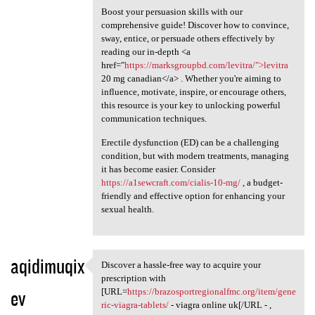
Boost your persuasion skills with our
comprehensive guide! Discover how to convince,
sway, entice, or persuade others effectively by
reading our in-depth <a
href="
https://marksgroupbd.com/levitra/">levitra
20 mg canadian</a> . Whether you're aiming to
influence, motivate, inspire, or encourage others,
this resource is your key to unlocking powerful
communication techniques.
Erectile dysfunction (ED) can be a challenging
condition, but with modern treatments, managing
it has become easier. Consider
https://a1sewcraft.com/cialis-10-mg/
, a budget-
friendly and effective option for enhancing your
sexual health.
aqidimuqix
Discover a hassle-free way to acquire your
Discover a hassle-free way to
prescription with
ev
[URL=
https://brazosportregionalfmc.org/item/gene
ric-viagra-tablets/
- viagra online uk[/URL - ,