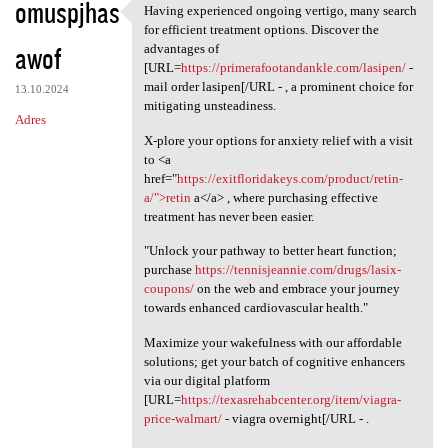
omuspjhas
Having experienced ongoing vertigo, many search
Having experienced ongoing
for efficient treatment options. Discover the
awof
advantages of
[URL=
https://primerafootandankle.com/lasipen/
-
mail order lasipen[/URL - , a prominent choice for
13.10.2024
mitigating unsteadiness.
Adres
X-plore your options for anxiety relief with a visit
to <a
href="
https://exitfloridakeys.com/product/retin-
a/">retin
a</a> , where purchasing effective
treatment has never been easier.
"Unlock your pathway to better heart function;
purchase
https://tennisjeannie.com/drugs/lasix-
coupons/
on the web and embrace your journey
towards enhanced cardiovascular health."
Maximize your wakefulness with our affordable
solutions; get your batch of cognitive enhancers
via our digital platform
[URL=
https://texasrehabcenter.org/item/viagra-
price-walmart/
- viagra overnight[/URL - .