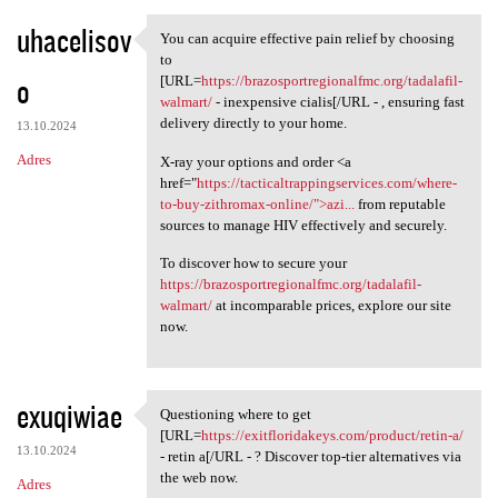
uhacelisov
You can acquire effective pain relief by choosing
You can acquire effective
to
o
[URL=
https://brazosportregionalfmc.org/tadalafil-
walmart/
- inexpensive cialis[/URL - , ensuring fast
delivery directly to your home.
13.10.2024
Adres
X-ray your options and order <a
href="
https://tacticaltrappingservices.com/where-
to-buy-zithromax-online/">azi...
from reputable
sources to manage HIV effectively and securely.
To discover how to secure your
https://brazosportregionalfmc.org/tadalafil-
walmart/
at incomparable prices, explore our site
now.
exuqiwiae
Questioning where to get
Questioning where to get [URL
[URL=
https://exitfloridakeys.com/product/retin-a/
13.10.2024
- retin a[/URL - ? Discover top-tier alternatives via
the web now.
Adres