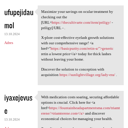
ufupejidau
Maximize your savings on ocular treatment by
Maximize your savings on
checking out the
mol
[URL=
https://thecultivarte.com/item/priligy/
-
priligy[/URL - .
13.10.2024
X-plore cost-effective eyelash growth solutions
Adres
with our comprehensive range! <a
href="
https://basicpurity.com/retin-a/">generic
retin a lowest price</a> today for thick lashes
without leaving your home.
Discover the solution to conception with
acquisition
https://sunlightvillage.org/lady-era/
.
iyaxejevus
With medication costs soaring, securing affordable
With medication costs soaring
options is crucial. Click here for <a
e
href=
https://fountainheadapartmentsma.com/triamt
erene/>triamterene.com</a>
and discover
economical choices for managing your health.
13.10.2024