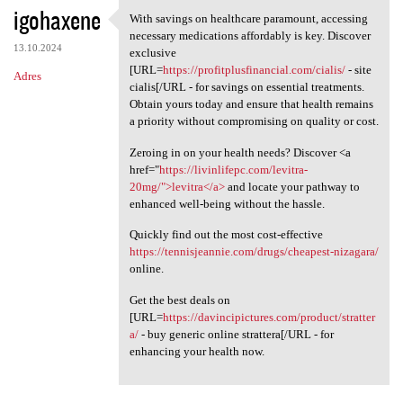
igohaxene
With savings on healthcare paramount, accessing
With savings on healthcare
necessary medications affordably is key. Discover
13.10.2024
exclusive
[URL=
https://profitplusfinancial.com/cialis/
- site
Adres
cialis[/URL - for savings on essential treatments.
Obtain yours today and ensure that health remains
a priority without compromising on quality or cost.
Zeroing in on your health needs? Discover <a
href="
https://livinlifepc.com/levitra-
20mg/">levitra</a>
and locate your pathway to
enhanced well-being without the hassle.
Quickly find out the most cost-effective
https://tennisjeannie.com/drugs/cheapest-nizagara/
online.
Get the best deals on
[URL=
https://davincipictures.com/product/stratter
a/
- buy generic online strattera[/URL - for
enhancing your health now.