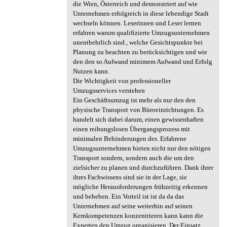
die Wien, Österreich und demonstriert auf wie
Unternehmen erfolgreich in diese lebendige Stadt
wechseln können. Leserinnen und Leser lernen
erfahren warum qualifizierte Umzugsunternehmen
unentbehrlich sind., welche Gesichtspunkte bei
Planung zu beachten zu berücksichtigen und wie
den den so Aufwand minimem Aufwand und Erfolg
Nutzen kann.
Die Wichtigkeit von professioneller
Umzugsservices verstehen
Ein Geschäftsumzug ist mehr als nur den den
physische Transport von Büroeinrichtungen. Es
handelt sich dabei darum, einen gewissenhaften
einen reibungslosen Übergangsprozess mit
minimalen Behinderungen des. Erfahrene
Umzugsunternehmen bieten nicht nur den nötigen
Transport sondern, sondern auch die um den
zielsicher zu planen und durchzuführen. Dank ihrer
ihres Fachwissens sind sie in der Lage, sie
mögliche Herausforderungen frühzeitig erkennen
und beheben. Ein Vorteil ist ist da da das
Unternehmen auf seine weiterhin auf seinen
Kernkompetenzen konzentrieren kann kann die
Experten den Umzug organisieren. Der Einsatz