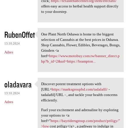
click;
https://texasrehabcenter.org/item/erectafil/
offers easy access to herbal health support directly
to your doorstep.
RubenOffet
One Plant North Oshawa is home to the biggest
One Plant North Oshawa is
selection of Cannabis at the best prices in Oshawa.
13.10.2024
Shop Cannabis, Flower, Edibles, Beverages, Bongs,
Grinders <a
Adres
href=
https://www.motobuy.com.tw/banner_direct.p
hp?b_id=2&url=https://brampton...
oladavara
Discover potent treatment options with
Discover potent treatment
[URL=
https://marksgroupbd.com/tadalafil/
-
13.10.2024
tadalafil[/URL - , and tackle your health concerns
efficiently.
Adres
Fuel your excitement and adrenaline by exploring
your options to <a
href="
https://bayridersgroup.com/product/priligy/"
>low
cost priligy</a> , a pathway to indulge in