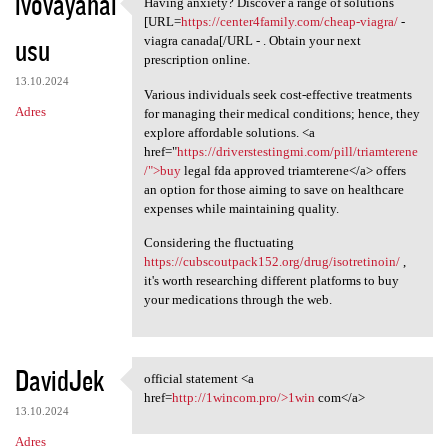
ivovayahal
Having anxiety? Discover a range of solutions
Having anxiety? Discover a
[URL=
https://center4family.com/cheap-viagra/
-
usu
viagra canada[/URL - . Obtain your next
prescription online.
13.10.2024
Various individuals seek cost-effective treatments
Adres
for managing their medical conditions; hence, they
explore affordable solutions. <a
href="
https://driverstestingmi.com/pill/triamterene
/">buy
legal fda approved triamterene</a> offers
an option for those aiming to save on healthcare
expenses while maintaining quality.
Considering the fluctuating
https://cubscoutpack152.org/drug/isotretinoin/
,
it's worth researching different platforms to buy
your medications through the web.
DavidJek
official statement <a
official statement <a href
href=
http://1wincom.pro/>1win
com</a>
13.10.2024
Adres