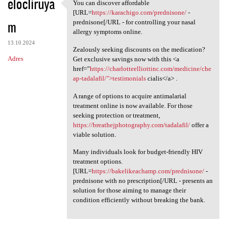
elocliruya
You can discover affordable
You can discover affordable
[URL=
https://karachigo.com/prednisone/
-
m
prednisone[/URL - for controlling your nasal
allergy symptoms online.
13.10.2024
Zealously seeking discounts on the medication?
Adres
Get exclusive savings now with this <a
href="
https://charlotteelliottinc.com/medicine/che
ap-tadalafil/">testimonials
cialis</a> .
A range of options to acquire antimalarial
treatment online is now available. For those
seeking protection or treatment,
https://breathejphotography.com/tadalafil/
offer a
viable solution.
Many individuals look for budget-friendly HIV
treatment options.
[URL=
https://bakelikeachamp.com/prednisone/
-
prednisone with no prescription[/URL - presents an
solution for those aiming to manage their
condition efficiently without breaking the bank.