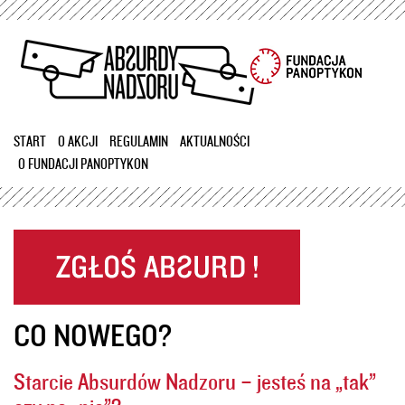
Przejdź
do
treści
START
O AKCJI
REGULAMIN
AKTUALNOŚCI
O FUNDACJI PANOPTYKON
CO NOWEGO?
Starcie Absurdów Nadzoru – jesteś na „tak”