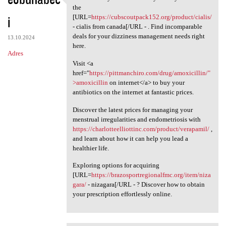
Be amazed by the
the
i
[URL=
https://cubscoutpack152.org/product/cialis/
- cialis from canada[/URL - . Find incomparable
deals for your dizziness management needs right
13.10.2024
here.
Adres
Visit <a
href="
https://pittmanchiro.com/drug/amoxicillin/"
>amoxicillin
on internet</a> to buy your
antibiotics on the internet at fantastic prices.
Discover the latest prices for managing your
menstrual irregularities and endometriosis with
https://charlotteelliottinc.com/product/verapamil/
,
and learn about how it can help you lead a
healthier life.
Exploring options for acquiring
[URL=
https://brazosportregionalfmc.org/item/niza
gara/
- nizagara[/URL - ? Discover how to obtain
your prescription effortlessly online.