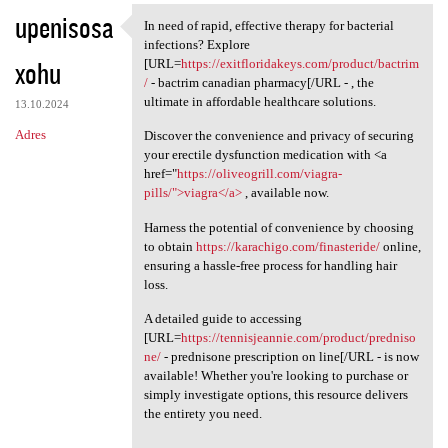
upenisosa
In need of rapid, effective therapy for bacterial
In need of rapid, effective
infections? Explore
xohu
[URL=
https://exitfloridakeys.com/product/bactrim
/
- bactrim canadian pharmacy[/URL - , the
ultimate in affordable healthcare solutions.
13.10.2024
Adres
Discover the convenience and privacy of securing
your erectile dysfunction medication with <a
href="
https://oliveogrill.com/viagra-
pills/">viagra</a>
, available now.
Harness the potential of convenience by choosing
to obtain
https://karachigo.com/finasteride/
online,
ensuring a hassle-free process for handling hair
loss.
A detailed guide to accessing
[URL=
https://tennisjeannie.com/product/predniso
ne/
- prednisone prescription on line[/URL - is now
available! Whether you're looking to purchase or
simply investigate options, this resource delivers
the entirety you need.