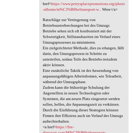
href=
https://www.perrysplacepromotions.org/photo
-albums/m%C3%B6beltransport-w...
Wien</a>
Ratschläge zur Verringerung von
Betriebsunterbrechungen bei des Umzugs
Betriebe sehen sich oft konfrontiert mit der
Schwierigkeit, Stillstandszeiten im Verlauf eines
Umzugsprozesses zu minimieren.
Ein zielgerichteter Methode, dies zu erlangen, fällt
darin, den Umzugsprozess in Schritte zu
unterteilen, sodass Teile des Betriebs trotzdem
aktiv können.
Eine zusätzliche Taktik ist der Anwendung von
anpassungsfähigen Arbeitsformen, wie Telearbeit,
während der Umzugsphase.
Zudem kann die frühzeitige Schulung der
Angestellten in neuen Technologien oder
Systemen, die am neuen Platz eingesetzt werden
sollen, helfen, die Anpassungszeit zu verkürzen.
Durch die Einführung dieser Strategien können
Firmen ihre Effizienz auch im Verlauf des Umzugs
aufrechterhalten.
<a href=
https://fire-
directory.com/M%C3%B6beltransport-