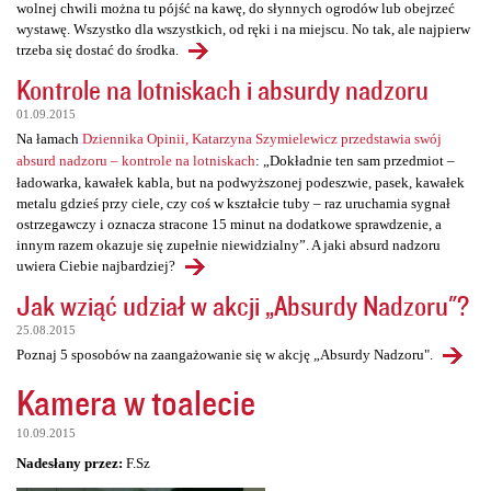
wolnej chwili można tu pójść na kawę, do słynnych ogrodów lub obejrzeć
wystawę. Wszystko dla wszystkich, od ręki i na miejscu. No tak, ale najpierw
trzeba się dostać do środka.
Kontrole na lotniskach i absurdy nadzoru
01.09.2015
Na łamach
Dziennika Opinii, Katarzyna Szymielewicz przedstawia swój
absurd nadzoru – kontrole na lotniskach
: „Dokładnie ten sam przedmiot –
ładowarka, kawałek kabla, but na podwyższonej podeszwie, pasek, kawałek
metalu gdzieś przy ciele, czy coś w kształcie tuby – raz uruchamia sygnał
ostrzegawczy i oznacza stracone 15 minut na dodatkowe sprawdzenie, a
innym razem okazuje się zupełnie niewidzialny”. A jaki absurd nadzoru
uwiera Ciebie najbardziej?
Jak wziąć udział w akcji „Absurdy Nadzoru"?
25.08.2015
Poznaj 5 sposobów na zaangażowanie się w akcję „Absurdy Nadzoru".
Kamera w toalecie
10.09.2015
Nadesłany przez:
F.Sz