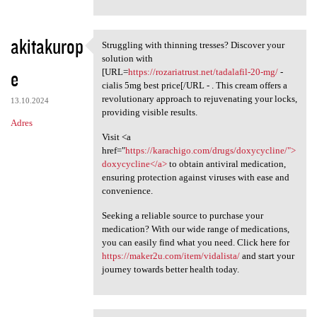
akitakurop
Struggling with thinning tresses? Discover your
Struggling with thinning
solution with
e
[URL=
https://rozariatrust.net/tadalafil-20-mg/
-
cialis 5mg best price[/URL - . This cream offers a
revolutionary approach to rejuvenating your locks,
13.10.2024
providing visible results.
Adres
Visit <a
href="
https://karachigo.com/drugs/doxycycline/">
doxycycline</a>
to obtain antiviral medication,
ensuring protection against viruses with ease and
convenience.
Seeking a reliable source to purchase your
medication? With our wide range of medications,
you can easily find what you need. Click here for
https://maker2u.com/item/vidalista/
and start your
journey towards better health today.