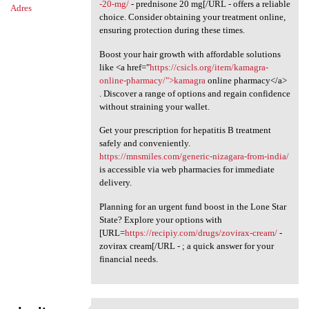
-20-mg/
- prednisone 20 mg[/URL - offers a reliable
Adres
choice. Consider obtaining your treatment online,
ensuring protection during these times.
Boost your hair growth with affordable solutions
like <a href="
https://csicls.org/item/kamagra-
online-pharmacy/">kamagra
online pharmacy</a>
. Discover a range of options and regain confidence
without straining your wallet.
Get your prescription for hepatitis B treatment
safely and conveniently.
https://mnsmiles.com/generic-nizagara-from-india/
is accessible via web pharmacies for immediate
delivery.
Planning for an urgent fund boost in the Lone Star
State? Explore your options with
[URL=
https://recipiy.com/drugs/zovirax-cream/
-
zovirax cream[/URL - ; a quick answer for your
financial needs.