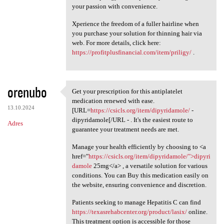
your passion with convenience.
Xperience the freedom of a fuller hairline when
you purchase your solution for thinning hair via
web. For more details, click here:
https://profitplusfinancial.com/item/priligy/
.
orenubo
Get your prescription for this antiplatelet
Get your prescription for
medication renewed with ease.
13.10.2024
[URL=
https://csicls.org/item/dipyridamole/
-
dipyridamole[/URL - . It's the easiest route to
Adres
guarantee your treatment needs are met.
Manage your health efficiently by choosing to <a
href="
https://csicls.org/item/dipyridamole/">dipyri
damole
25mg</a> , a versatile solution for various
conditions. You can Buy this medication easily on
the website, ensuring convenience and discretion.
Patients seeking to manage Hepatitis C can find
https://texasrehabcenter.org/product/lasix/
online.
This treatment option is accessible for those