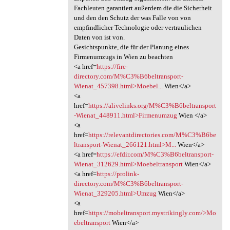
Fachleuten garantiert außerdem die die Sicherheit
und den den Schutz der was Falle von von
empfindlicher Technologie oder vertraulichen
Daten von ist von.
Gesichtspunkte, die für der Planung eines
Firmenumzugs in Wien zu beachten
<a href=
https://fire-
directory.com/M%C3%B6beltransport-
Wienat_457398.html>Moebel...
Wien</a>
<a
href=
https://alivelinks.org/M%C3%B6beltransport
-Wienat_448911.html>Firmenumzug
Wien </a>
<a
href=
https://relevantdirectories.com/M%C3%B6be
ltransport-Wienat_266121.html>M...
Wien</a>
<a href=
https://efdir.com/M%C3%B6beltransport-
Wienat_312629.html>Moebeltransport
Wien</a>
<a href=
https://prolink-
directory.com/M%C3%B6beltransport-
Wienat_329205.html>Umzug
Wien</a>
<a
href=
https://mobeltransport.mystrikingly.com/>Mo
ebeltransport
Wien</a>