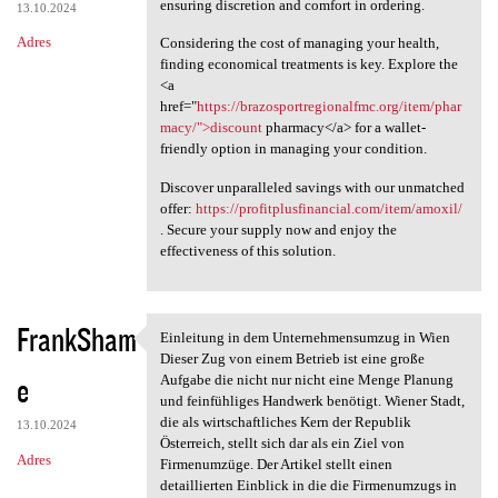
ensuring discretion and comfort in ordering.
13.10.2024
Adres
Considering the cost of managing your health,
finding economical treatments is key. Explore the
<a
href="
https://brazosportregionalfmc.org/item/phar
macy/">discount
pharmacy</a> for a wallet-
friendly option in managing your condition.
Discover unparalleled savings with our unmatched
offer:
https://profitplusfinancial.com/item/amoxil/
. Secure your supply now and enjoy the
effectiveness of this solution.
FrankSham
Einleitung in dem Unternehmensumzug in Wien
Einleitung in dem
Dieser Zug von einem Betrieb ist eine große
e
Aufgabe die nicht nur nicht eine Menge Planung
und feinfühliges Handwerk benötigt. Wiener Stadt,
die als wirtschaftliches Kern der Republik
13.10.2024
Österreich, stellt sich dar als ein Ziel von
Adres
Firmenumzüge. Der Artikel stellt einen
detaillierten Einblick in die die Firmenumzugs in