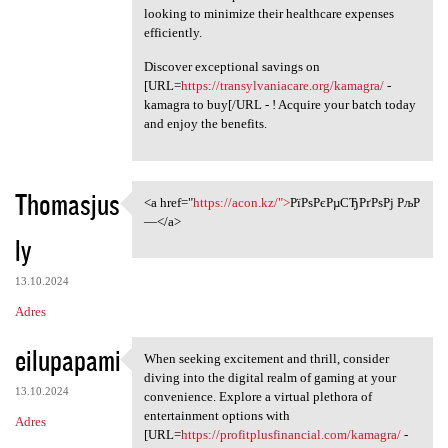
looking to minimize their healthcare expenses
efficiently.
Discover exceptional savings on
[URL=
https://transylvaniacare.org/kamagra/
-
kamagra to buy[/URL - ! Acquire your batch today
and enjoy the benefits.
Thomasjus
<a href="
https://acon.kz/">
РїРѕРєРµСЂРґРѕРј РљР
<a href="https://acon.kz/"
—</a>
ly
13.10.2024
Adres
eilupapami
When seeking excitement and thrill, consider
When seeking excitement and
diving into the digital realm of gaming at your
13.10.2024
convenience. Explore a virtual plethora of
entertainment options with
Adres
[URL=
https://profitplusfinancial.com/kamagra/
-