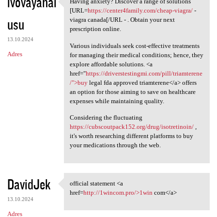
ivovayahal
Having anxiety? Discover a range of solutions
Having anxiety? Discover a
[URL=
https://center4family.com/cheap-viagra/
-
usu
viagra canada[/URL - . Obtain your next
prescription online.
13.10.2024
Various individuals seek cost-effective treatments
Adres
for managing their medical conditions; hence, they
explore affordable solutions. <a
href="
https://driverstestingmi.com/pill/triamterene
/">buy
legal fda approved triamterene</a> offers
an option for those aiming to save on healthcare
expenses while maintaining quality.
Considering the fluctuating
https://cubscoutpack152.org/drug/isotretinoin/
,
it's worth researching different platforms to buy
your medications through the web.
DavidJek
official statement <a
official statement <a href
href=
http://1wincom.pro/>1win
com</a>
13.10.2024
Adres