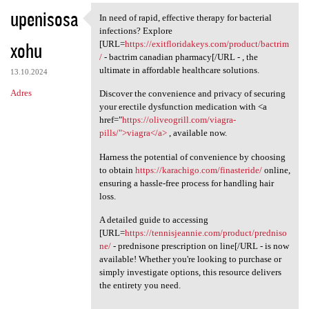
upenisosa
In need of rapid, effective therapy for bacterial
In need of rapid, effective
infections? Explore
xohu
[URL=
https://exitfloridakeys.com/product/bactrim
/
- bactrim canadian pharmacy[/URL - , the
ultimate in affordable healthcare solutions.
13.10.2024
Adres
Discover the convenience and privacy of securing
your erectile dysfunction medication with <a
href="
https://oliveogrill.com/viagra-
pills/">viagra</a>
, available now.
Harness the potential of convenience by choosing
to obtain
https://karachigo.com/finasteride/
online,
ensuring a hassle-free process for handling hair
loss.
A detailed guide to accessing
[URL=
https://tennisjeannie.com/product/predniso
ne/
- prednisone prescription on line[/URL - is now
available! Whether you're looking to purchase or
simply investigate options, this resource delivers
the entirety you need.