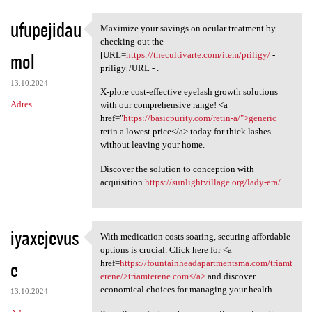
ufupejidau
Maximize your savings on ocular treatment by
Maximize your savings on
checking out the
mol
[URL=
https://thecultivarte.com/item/priligy/
-
priligy[/URL - .
13.10.2024
X-plore cost-effective eyelash growth solutions
Adres
with our comprehensive range! <a
href="
https://basicpurity.com/retin-a/">generic
retin a lowest price</a> today for thick lashes
without leaving your home.
Discover the solution to conception with
acquisition
https://sunlightvillage.org/lady-era/
.
iyaxejevus
With medication costs soaring, securing affordable
With medication costs soaring
options is crucial. Click here for <a
e
href=
https://fountainheadapartmentsma.com/triamt
erene/>triamterene.com</a>
and discover
economical choices for managing your health.
13.10.2024