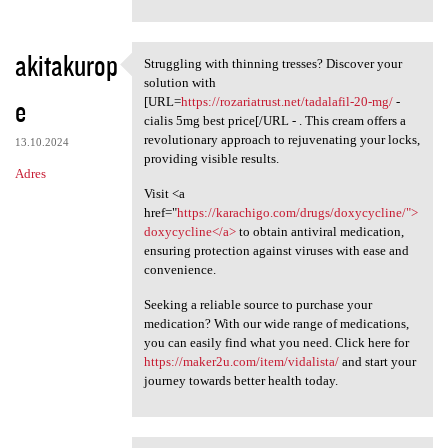
akitakurop
Struggling with thinning tresses? Discover your
Struggling with thinning
solution with
e
[URL=
https://rozariatrust.net/tadalafil-20-mg/
-
cialis 5mg best price[/URL - . This cream offers a
revolutionary approach to rejuvenating your locks,
13.10.2024
providing visible results.
Adres
Visit <a
href="
https://karachigo.com/drugs/doxycycline/">
doxycycline</a>
to obtain antiviral medication,
ensuring protection against viruses with ease and
convenience.
Seeking a reliable source to purchase your
medication? With our wide range of medications,
you can easily find what you need. Click here for
https://maker2u.com/item/vidalista/
and start your
journey towards better health today.