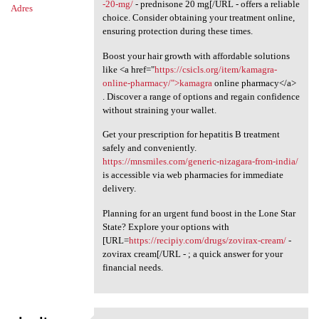
-20-mg/
- prednisone 20 mg[/URL - offers a reliable
Adres
choice. Consider obtaining your treatment online,
ensuring protection during these times.
Boost your hair growth with affordable solutions
like <a href="
https://csicls.org/item/kamagra-
online-pharmacy/">kamagra
online pharmacy</a>
. Discover a range of options and regain confidence
without straining your wallet.
Get your prescription for hepatitis B treatment
safely and conveniently.
https://mnsmiles.com/generic-nizagara-from-india/
is accessible via web pharmacies for immediate
delivery.
Planning for an urgent fund boost in the Lone Star
State? Explore your options with
[URL=
https://recipiy.com/drugs/zovirax-cream/
-
zovirax cream[/URL - ; a quick answer for your
financial needs.