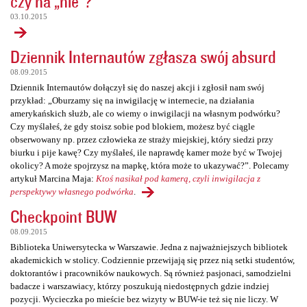
czy na „nie”?
03.10.2015
Dziennik Internautów zgłasza swój absurd
08.09.2015
Dziennik Internautów dołączył się do naszej akcji i zgłosił nam swój
przykład: „Oburzamy się na inwigilację w internecie, na działania
amerykańskich służb, ale co wiemy o inwigilacji na własnym podwórku?
Czy myślałeś, że gdy stoisz sobie pod blokiem, możesz być ciągle
obserwowany np. przez człowieka ze straży miejskiej, który siedzi przy
biurku i pije kawę? Czy myślałeś, ile naprawdę kamer może być w Twojej
okolicy? A może spojrzysz na mapkę, która może to ukazywać?”. Polecamy
artykuł Marcina Maja:
Ktoś nasikał pod kamerą, czyli inwigilacja z
perspektywy własnego podwórka
.
Checkpoint BUW
08.09.2015
Biblioteka Uniwersytecka w Warszawie. Jedna z najważniejszych bibliotek
akademickich w stolicy. Codziennie przewijają się przez nią setki studentów,
doktorantów i pracowników naukowych. Są również pasjonaci, samodzielni
badacze i warszawiacy, którzy poszukują niedostępnych gdzie indziej
pozycji. Wycieczka po mieście bez wizyty w BUW-ie też się nie liczy. W