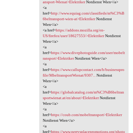
ansport-Wienat>Elektriker
Notdienst Wien</a>
<a
href=
http://www.equiag.com/classifieds/m%C3%B
6beltransport-wien-at>Elektriker
Notdienst
Wien</a>
<a href=
https://addons.mozilla.org/en-
US/firefox/user/18627553/>Elektriker
Notdienst
Wien</a>
<a
href=
https://www.divephotoguide.com/user/mobelt
ransport>Elektriker
Notdienst Wien</a>
<a
href=
https://www.callupcontact.com/b/businesspro
file/MbeltransportWienat/9307...
Notdienst
Wien</a>
<a
href=
https://globalcatalog.com/m%C3%B6beltran
sportwienat.at/en/about>Elektriker
Notdienst
Wien</a>
<a
href=
https://coub.com/mobeltransport>Elektriker
Notdienst Wien</a>
<a
href=
https://www.perrysplacepromotions.org/photo