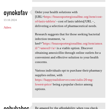
oynokofav
Order your health solutions with
Order your health solutions
[URL=
https://brazosportregionalfmc.org/item/cost-
13.10.2024
of-lasix-tablets/
- cost of lasix tablets[/URL - ,
delivering a selection of pharmaceutical needs.
Adres
Research suggests that for those seeking bacterial
infection treatment, <a
href="
https://brazosportregionalfmc.org/item/amox
il/">amoxil</a>
is a viable option. Discover
obtaining amoxicillin through online outlets for a
convenient and effective solution to your health
concerns.
Various individuals opt to purchase their pharmacy
supplies online, with
https://happytrailsforever.com/cialis-20-mg-
lowest-price/
being a popular choice among
options.
eobuhabec
Be amazed by the affordability when you check