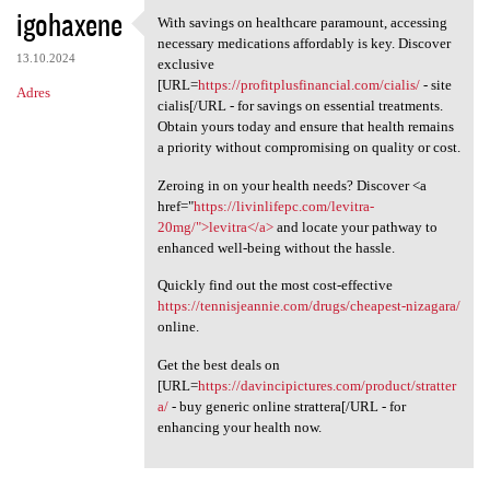
igohaxene
With savings on healthcare paramount, accessing
With savings on healthcare
necessary medications affordably is key. Discover
13.10.2024
exclusive
[URL=
https://profitplusfinancial.com/cialis/
- site
Adres
cialis[/URL - for savings on essential treatments.
Obtain yours today and ensure that health remains
a priority without compromising on quality or cost.
Zeroing in on your health needs? Discover <a
href="
https://livinlifepc.com/levitra-
20mg/">levitra</a>
and locate your pathway to
enhanced well-being without the hassle.
Quickly find out the most cost-effective
https://tennisjeannie.com/drugs/cheapest-nizagara/
online.
Get the best deals on
[URL=
https://davincipictures.com/product/stratter
a/
- buy generic online strattera[/URL - for
enhancing your health now.