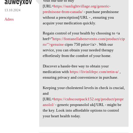
auweyxov
Visit our site to buy
Visit our site to buy [URL
o
[URL=
https://sunlightvillage.org/generic-
13.10.2024
m
prednisone-from-canada/
- purchase prednisone
without a prescription[/URL - , ensuring you
Adres
e
acquire your medication quickly.
n
Regain control of your health by choosing to <a
t
href="
https://fontanellabenevento.com/product/cip
ro/">genuine
cipro 750 price</a> . With our
a
service, you can obtain your needed therapy
r
effortlessly from the comfort of your home.
z
Discover a hassle-free way to obtain your
e
medication with
https://livinlifepc.com/retin-a/
,
ensuring privacy and convenience in purchase.
Keeping your cholesterol levels in check is crucial,
and
[URL=
https://cubscoutpack152.org/product/propr
anolol/
- generic propranolol uk[/URL - might be
the key. Look into affordable options to control
your heart health today.