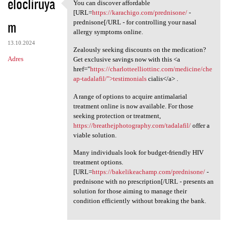
elocliruya
You can discover affordable
You can discover affordable
[URL=
https://karachigo.com/prednisone/
-
m
prednisone[/URL - for controlling your nasal
allergy symptoms online.
13.10.2024
Zealously seeking discounts on the medication?
Adres
Get exclusive savings now with this <a
href="
https://charlotteelliottinc.com/medicine/che
ap-tadalafil/">testimonials
cialis</a> .
A range of options to acquire antimalarial
treatment online is now available. For those
seeking protection or treatment,
https://breathejphotography.com/tadalafil/
offer a
viable solution.
Many individuals look for budget-friendly HIV
treatment options.
[URL=
https://bakelikeachamp.com/prednisone/
-
prednisone with no prescription[/URL - presents an
solution for those aiming to manage their
condition efficiently without breaking the bank.