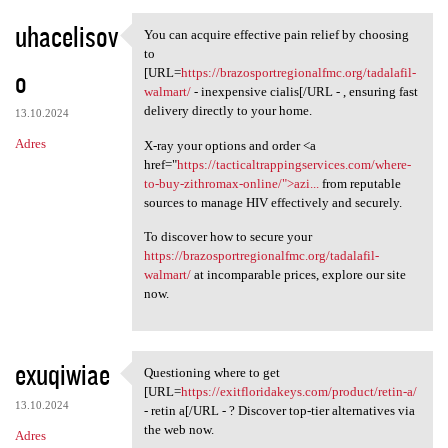
uhacelisov
You can acquire effective pain relief by choosing
You can acquire effective
to
o
[URL=
https://brazosportregionalfmc.org/tadalafil-
walmart/
- inexpensive cialis[/URL - , ensuring fast
delivery directly to your home.
13.10.2024
Adres
X-ray your options and order <a
href="
https://tacticaltrappingservices.com/where-
to-buy-zithromax-online/">azi...
from reputable
sources to manage HIV effectively and securely.
To discover how to secure your
https://brazosportregionalfmc.org/tadalafil-
walmart/
at incomparable prices, explore our site
now.
exuqiwiae
Questioning where to get
Questioning where to get [URL
[URL=
https://exitfloridakeys.com/product/retin-a/
13.10.2024
- retin a[/URL - ? Discover top-tier alternatives via
the web now.
Adres