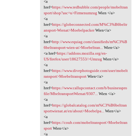
<a
href=
https://www.redbubble.com/people/mobeltran
sport/shop?asc=u>Firmenumzug
Wien </a>
<a
href=
https://globeconnected.com/M%C3%B6beltr
ansport-Wienat>Moebelpacker
Wien</a>
<a
href=
http://www.equiag.com/classifieds/m%C3%B
6beltransport-wien-at>Moebeltran...
Wien</a>
<a href=
https://addons.mozilla.org/en-
US/firefox/user/18627553/>Umzug
Wien</a>
<a
href=
https://www.divephotoguide.com/user/mobelt
ransport>Moebeltransport
Wien</a>
<a
href=
https://www.callupcontact.com/b/businesspro
file/MbeltransportWienat/9307...
Wien </a>
<a
href=
https://globalcatalog.com/m%C3%B6beltran
sportwienat.at/en/about>Moebelpa...
Wien</a>
<a
href=
https://coub.com/mobeltransport>Moebeltran
sport
Wien</a>
<a