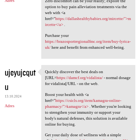
Adres
Zero discomfort can be your reality; explore the
option to buy pain alleviation treatments via the
web with <a
href="
https://dallashealthybabies.org/mircette/">m
ircette</a>
.
Purchase your
https://brazosportregionalfmc.org/item/buy-lyrica-
uk/
here and benefit from enhanced well-being.
ujeyujcqut
Quickly discover the best deals on
Quickly discover the best
[URL=
https://damcf.org/vidalista/
- normal dosage
u
for vidalista[/URL - on the web.
Boost your health with <a
13.10.2024
href="
https://csicls.org/item/kamagra-online-
Adres
pharmacy/">kamagra</a>
. Whether you're looking
to strengthen your immunity or support your
body's natural defenses, this solution is available
online for buying.
Get your daily dose of wellness with a simple