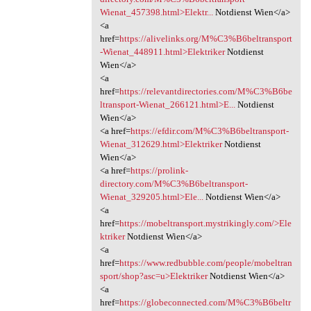
Wienat_457398.html>Elektr...
Notdienst Wien</a>
<a
href=
https://alivelinks.org/M%C3%B6beltransport
-Wienat_448911.html>Elektriker
Notdienst
Wien</a>
<a
href=
https://relevantdirectories.com/M%C3%B6be
ltransport-Wienat_266121.html>E...
Notdienst
Wien</a>
<a href=
https://efdir.com/M%C3%B6beltransport-
Wienat_312629.html>Elektriker
Notdienst
Wien</a>
<a href=
https://prolink-
directory.com/M%C3%B6beltransport-
Wienat_329205.html>Ele...
Notdienst Wien</a>
<a
href=
https://mobeltransport.mystrikingly.com/>Ele
ktriker
Notdienst Wien</a>
<a
href=
https://www.redbubble.com/people/mobeltran
sport/shop?asc=u>Elektriker
Notdienst Wien</a>
<a
href=
https://globeconnected.com/M%C3%B6beltr