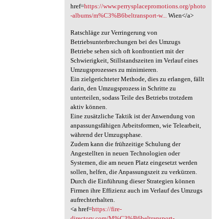
href=
https://www.perrysplacepromotions.org/photo
-albums/m%C3%B6beltransport-w...
Wien</a>
Ratschläge zur Verringerung von
Betriebsunterbrechungen bei des Umzugs
Betriebe sehen sich oft konfrontiert mit der
Schwierigkeit, Stillstandszeiten im Verlauf eines
Umzugsprozesses zu minimieren.
Ein zielgerichteter Methode, dies zu erlangen, fällt
darin, den Umzugsprozess in Schritte zu
unterteilen, sodass Teile des Betriebs trotzdem
aktiv können.
Eine zusätzliche Taktik ist der Anwendung von
anpassungsfähigen Arbeitsformen, wie Telearbeit,
während der Umzugsphase.
Zudem kann die frühzeitige Schulung der
Angestellten in neuen Technologien oder
Systemen, die am neuen Platz eingesetzt werden
sollen, helfen, die Anpassungszeit zu verkürzen.
Durch die Einführung dieser Strategien können
Firmen ihre Effizienz auch im Verlauf des Umzugs
aufrechterhalten.
<a href=
https://fire-
directory.com/M%C3%B6beltransport-