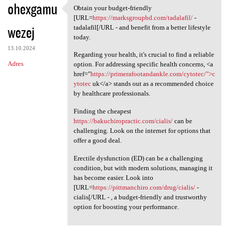
ohexgamu
Obtain your budget-friendly
Obtain your budget-friendly
[URL=
https://marksgroupbd.com/tadalafil/
-
wezej
tadalafil[/URL - and benefit from a better lifestyle
today.
13.10.2024
Regarding your health, it's crucial to find a reliable
Adres
option. For addressing specific health concerns, <a
href="
https://primerafootandankle.com/cytotec/">c
ytotec
uk</a> stands out as a recommended choice
by healthcare professionals.
Finding the cheapest
https://bakuchiropractic.com/cialis/
can be
challenging. Look on the internet for options that
offer a good deal.
Erectile dysfunction (ED) can be a challenging
condition, but with modern solutions, managing it
has become easier. Look into
[URL=
https://pittmanchiro.com/drug/cialis/
-
cialis[/URL - , a budget-friendly and trustworthy
option for boosting your performance.