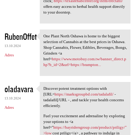
click;
https://texasrehabcenter.org/item/erectafil/
offers easy access to herbal health support directly
to your doorstep.
RubenOffet
One Plant North Oshawa is home to the biggest
One Plant North Oshawa is
selection of Cannabis at the best prices in Oshawa.
13.10.2024
Shop Cannabis, Flower, Edibles, Beverages, Bongs,
Grinders <a
Adres
href=
https://www.motobuy.com.tw/banner_direct.p
hp?b_id=2&url=https://brampton...
oladavara
Discover potent treatment options with
Discover potent treatment
[URL=
https://marksgroupbd.com/tadalafil/
-
13.10.2024
tadalafil[/URL - , and tackle your health concerns
efficiently.
Adres
Fuel your excitement and adrenaline by exploring
your options to <a
href="
https://bayridersgroup.com/product/priligy/"
>low
cost priligy</a> , a pathway to indulge in