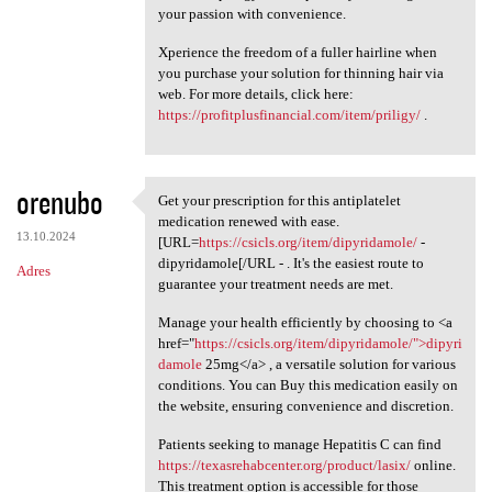
your passion with convenience.
Xperience the freedom of a fuller hairline when
you purchase your solution for thinning hair via
web. For more details, click here:
https://profitplusfinancial.com/item/priligy/
.
orenubo
Get your prescription for this antiplatelet
Get your prescription for
medication renewed with ease.
13.10.2024
[URL=
https://csicls.org/item/dipyridamole/
-
dipyridamole[/URL - . It's the easiest route to
Adres
guarantee your treatment needs are met.
Manage your health efficiently by choosing to <a
href="
https://csicls.org/item/dipyridamole/">dipyri
damole
25mg</a> , a versatile solution for various
conditions. You can Buy this medication easily on
the website, ensuring convenience and discretion.
Patients seeking to manage Hepatitis C can find
https://texasrehabcenter.org/product/lasix/
online.
This treatment option is accessible for those