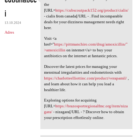
Be amazed by the
the
i
[URL=
https://cubscoutpack152.org/product/cialis/
- cialis from canada[/URL - . Find incomparable
deals for your dizziness management needs right
13.10.2024
here.
Adres
Visit <a
href="
https://pittmanchiro.com/drug/amoxicillin/"
>amoxicillin
on internet</a> to buy your
antibiotics on the internet at fantastic prices.
Discover the latest prices for managing your
menstrual irregularities and endometriosis with
https://charlotteelliottinc.com/product/verapamil/
,
and learn about how it can help you lead a
healthier life.
Exploring options for acquiring
[URL=
https://brazosportregionalfmc.org/item/niza
gara/
- nizagara[/URL - ? Discover how to obtain
your prescription effortlessly online.