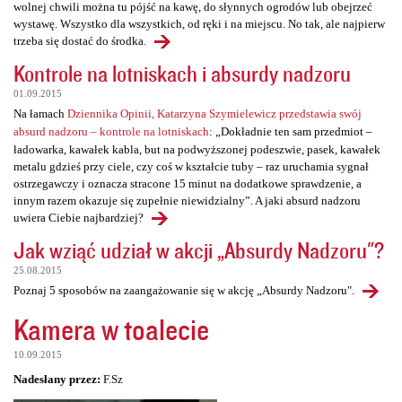
wolnej chwili można tu pójść na kawę, do słynnych ogrodów lub obejrzeć
wystawę. Wszystko dla wszystkich, od ręki i na miejscu. No tak, ale najpierw
trzeba się dostać do środka.
Kontrole na lotniskach i absurdy nadzoru
01.09.2015
Na łamach
Dziennika Opinii, Katarzyna Szymielewicz przedstawia swój
absurd nadzoru – kontrole na lotniskach
: „Dokładnie ten sam przedmiot –
ładowarka, kawałek kabla, but na podwyższonej podeszwie, pasek, kawałek
metalu gdzieś przy ciele, czy coś w kształcie tuby – raz uruchamia sygnał
ostrzegawczy i oznacza stracone 15 minut na dodatkowe sprawdzenie, a
innym razem okazuje się zupełnie niewidzialny”. A jaki absurd nadzoru
uwiera Ciebie najbardziej?
Jak wziąć udział w akcji „Absurdy Nadzoru"?
25.08.2015
Poznaj 5 sposobów na zaangażowanie się w akcję „Absurdy Nadzoru".
Kamera w toalecie
10.09.2015
Nadesłany przez:
F.Sz