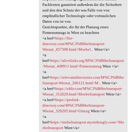
Fachleuten garantiert außerdem die die Sicherheit
und den den Schutz der was Falle von von
empfindlicher Technologie oder vertraulichen
Daten von ist von.
Gesichtspunkte, die für der Planung eines
Firmenumzugs in Wien zu beachten
<a href=
https://fire-
directory.com/M%C3%B6beltransport-
Wienat_457398.html>Moebel...
Wien</a>
<a
href=
https://alivelinks.org/M%C3%B6beltransport
-Wienat_448911.html>Firmenumzug
Wien </a>
<a
href=
https://relevantdirectories.com/M%C3%B6be
ltransport-Wienat_266121.html>M...
Wien</a>
<a href=
https://efdir.com/M%C3%B6beltransport-
Wienat_312629.html>Moebeltransport
Wien</a>
<a href=
https://prolink-
directory.com/M%C3%B6beltransport-
Wienat_329205.html>Umzug
Wien</a>
<a
href=
https://mobeltransport.mystrikingly.com/>Mo
ebeltransport
Wien</a>