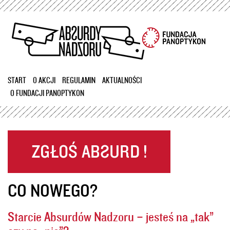
Przejdź
do
treści
START
O AKCJI
REGULAMIN
AKTUALNOŚCI
O FUNDACJI PANOPTYKON
CO NOWEGO?
Starcie Absurdów Nadzoru – jesteś na „tak”