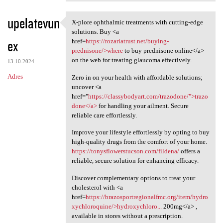
upelatevun
X-plore ophthalmic treatments with cutting-edge
X-plore ophthalmic treatments
solutions. Buy <a
ex
href=
https://rozariatrust.net/buying-
prednisone/>where
to buy prednisone online</a>
on the web for treating glaucoma effectively.
13.10.2024
Adres
Zero in on your health with affordable solutions;
uncover <a
href="
https://classybodyart.com/trazodone/">trazo
done</a>
for handling your ailment. Secure
reliable care effortlessly.
Improve your lifestyle effortlessly by opting to buy
high-quality drugs from the comfort of your home.
https://tonysflowerstucson.com/fildena/
offers a
reliable, secure solution for enhancing efficacy.
Discover complementary options to treat your
cholesterol with <a
href=
https://brazosportregionalfmc.org/item/hydro
xychloroquine/>hydroxychloro...
200mg</a> ,
available in stores without a prescription.