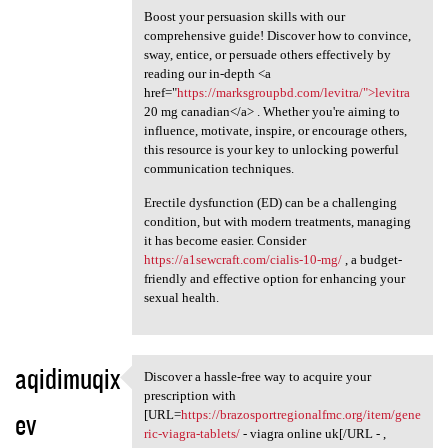
Boost your persuasion skills with our
comprehensive guide! Discover how to convince,
sway, entice, or persuade others effectively by
reading our in-depth <a
href="
https://marksgroupbd.com/levitra/">levitra
20 mg canadian</a> . Whether you're aiming to
influence, motivate, inspire, or encourage others,
this resource is your key to unlocking powerful
communication techniques.
Erectile dysfunction (ED) can be a challenging
condition, but with modern treatments, managing
it has become easier. Consider
https://a1sewcraft.com/cialis-10-mg/
, a budget-
friendly and effective option for enhancing your
sexual health.
aqidimuqix
Discover a hassle-free way to acquire your
Discover a hassle-free way to
prescription with
ev
[URL=
https://brazosportregionalfmc.org/item/gene
ric-viagra-tablets/
- viagra online uk[/URL - ,