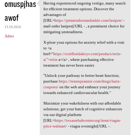
omuspjhas
Having experienced ongoing vertigo, many search
Having experienced ongoing
for efficient treatment options. Discover the
awof
advantages of
[URL=
https://primerafootandankle.com/lasipen/
-
mail order lasipen[/URL - , a prominent choice for
13.10.2024
mitigating unsteadiness.
Adres
X-plore your options for anxiety relief with a visit
to <a
href="
https://exitfloridakeys.com/product/retin-
a/">retin
a</a> , where purchasing effective
treatment has never been easier.
"Unlock your pathway to better heart function;
purchase
https://tennisjeannie.com/drugs/lasix-
coupons/
on the web and embrace your journey
towards enhanced cardiovascular health."
Maximize your wakefulness with our affordable
solutions; get your batch of cognitive enhancers
via our digital platform
[URL=
https://texasrehabcenter.org/item/viagra-
price-walmart/
- viagra overnight[/URL - .