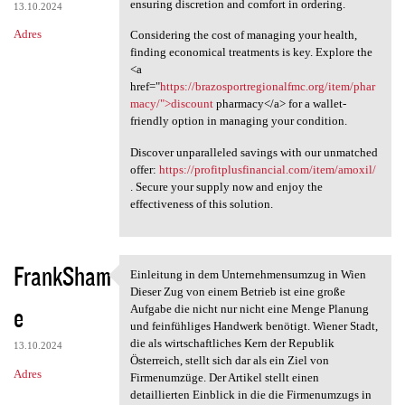
ensuring discretion and comfort in ordering.
13.10.2024
Adres
Considering the cost of managing your health,
finding economical treatments is key. Explore the
<a
href="
https://brazosportregionalfmc.org/item/phar
macy/">discount
pharmacy</a> for a wallet-
friendly option in managing your condition.
Discover unparalleled savings with our unmatched
offer:
https://profitplusfinancial.com/item/amoxil/
. Secure your supply now and enjoy the
effectiveness of this solution.
FrankSham
Einleitung in dem Unternehmensumzug in Wien
Einleitung in dem
Dieser Zug von einem Betrieb ist eine große
e
Aufgabe die nicht nur nicht eine Menge Planung
und feinfühliges Handwerk benötigt. Wiener Stadt,
die als wirtschaftliches Kern der Republik
13.10.2024
Österreich, stellt sich dar als ein Ziel von
Adres
Firmenumzüge. Der Artikel stellt einen
detaillierten Einblick in die die Firmenumzugs in