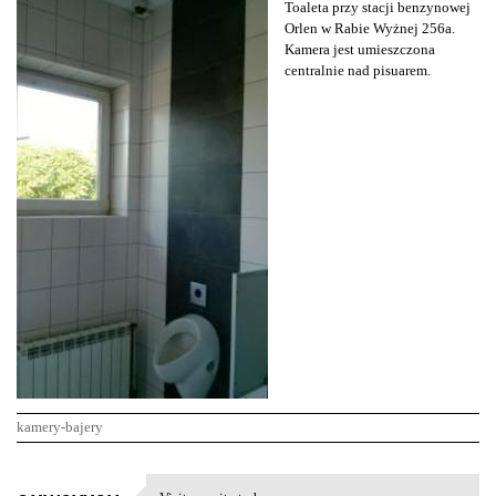
Toaleta przy stacji benzynowej
Orlen w Rabie Wyżnej 256a.
Kamera jest umieszczona
centralnie nad pisuarem.
kamery-bajery
K