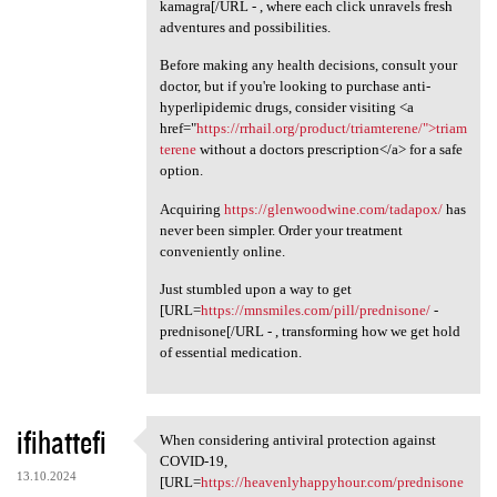
kamagra[/URL - , where each click unravels fresh
adventures and possibilities.
Before making any health decisions, consult your
doctor, but if you're looking to purchase anti-
hyperlipidemic drugs, consider visiting <a
href="
https://rrhail.org/product/triamterene/">triam
terene
without a doctors prescription</a> for a safe
option.
Acquiring
https://glenwoodwine.com/tadapox/
has
never been simpler. Order your treatment
conveniently online.
Just stumbled upon a way to get
[URL=
https://mnsmiles.com/pill/prednisone/
-
prednisone[/URL - , transforming how we get hold
of essential medication.
ifihattefi
When considering antiviral protection against
When considering antiviral
COVID-19,
13.10.2024
[URL=
https://heavenlyhappyhour.com/prednisone