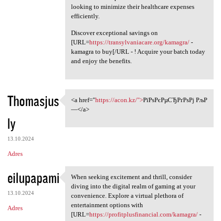
looking to minimize their healthcare expenses
efficiently.
Discover exceptional savings on
[URL=
https://transylvaniacare.org/kamagra/
-
kamagra to buy[/URL - ! Acquire your batch today
and enjoy the benefits.
Thomasjus
<a href="
https://acon.kz/">
РїРѕРєРµСЂРґРѕРј РљР
<a href="https://acon.kz/"
—</a>
ly
13.10.2024
Adres
eilupapami
When seeking excitement and thrill, consider
When seeking excitement and
diving into the digital realm of gaming at your
13.10.2024
convenience. Explore a virtual plethora of
entertainment options with
Adres
[URL=
https://profitplusfinancial.com/kamagra/
-