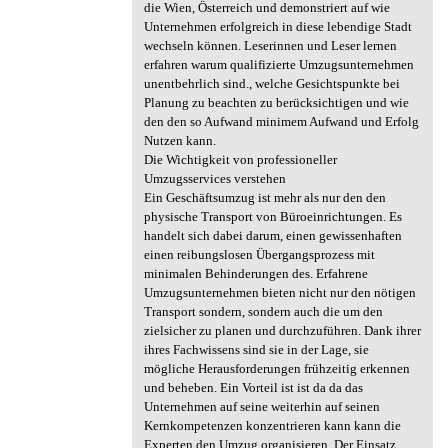
die Wien, Österreich und demonstriert auf wie
Unternehmen erfolgreich in diese lebendige Stadt
wechseln können. Leserinnen und Leser lernen
erfahren warum qualifizierte Umzugsunternehmen
unentbehrlich sind., welche Gesichtspunkte bei
Planung zu beachten zu berücksichtigen und wie
den den so Aufwand minimem Aufwand und Erfolg
Nutzen kann.
Die Wichtigkeit von professioneller
Umzugsservices verstehen
Ein Geschäftsumzug ist mehr als nur den den
physische Transport von Büroeinrichtungen. Es
handelt sich dabei darum, einen gewissenhaften
einen reibungslosen Übergangsprozess mit
minimalen Behinderungen des. Erfahrene
Umzugsunternehmen bieten nicht nur den nötigen
Transport sondern, sondern auch die um den
zielsicher zu planen und durchzuführen. Dank ihrer
ihres Fachwissens sind sie in der Lage, sie
mögliche Herausforderungen frühzeitig erkennen
und beheben. Ein Vorteil ist ist da da das
Unternehmen auf seine weiterhin auf seinen
Kernkompetenzen konzentrieren kann kann die
Experten den Umzug organisieren. Der Einsatz