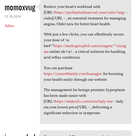
momoxvug
Reduce your heart's workload with
Reduce your heart's workload
[URL=
https://profitplusfinancial.com/cialis-5mg/
-
13.10.2024
cialis[/URL - , an essential treatment for managing
angina. Order now for better heart health.
Adres
With just a few clicks, you can effortlessly secure
your dose of <a
href="
https://marksgroupbd.com/nizagara/">nizag
ara
online uk</a> , a critical solution for handling
acid reflux conditions.
You can purchase
https://center4family.com/kamagra/
for boosting
your health easily through our website.
The management for benign prostatic hyperplasia
has been made easier with
[URL=
https://maker2u.com/item/lady-era/
- lady
era.com lowest price[/URL - , delivering a
significant reduction in symptoms.