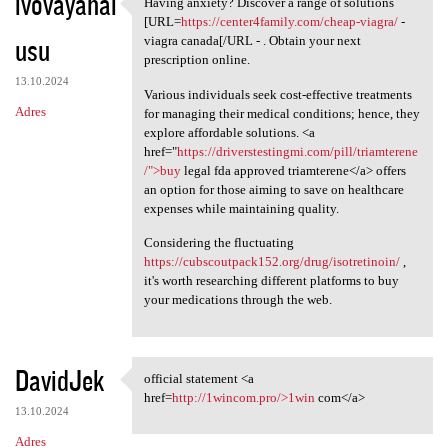
ivovayahal
Having anxiety? Discover a range of solutions
Having anxiety? Discover a
[URL=
https://center4family.com/cheap-viagra/
-
usu
viagra canada[/URL - . Obtain your next
prescription online.
13.10.2024
Various individuals seek cost-effective treatments
Adres
for managing their medical conditions; hence, they
explore affordable solutions. <a
href="
https://driverstestingmi.com/pill/triamterene
/">buy
legal fda approved triamterene</a> offers
an option for those aiming to save on healthcare
expenses while maintaining quality.
Considering the fluctuating
https://cubscoutpack152.org/drug/isotretinoin/
,
it's worth researching different platforms to buy
your medications through the web.
DavidJek
official statement <a
official statement <a href
href=
http://1wincom.pro/>1win
com</a>
13.10.2024
Adres