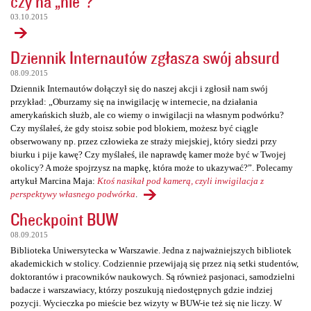
czy na „nie”?
03.10.2015
Dziennik Internautów zgłasza swój absurd
08.09.2015
Dziennik Internautów dołączył się do naszej akcji i zgłosił nam swój
przykład: „Oburzamy się na inwigilację w internecie, na działania
amerykańskich służb, ale co wiemy o inwigilacji na własnym podwórku?
Czy myślałeś, że gdy stoisz sobie pod blokiem, możesz być ciągle
obserwowany np. przez człowieka ze straży miejskiej, który siedzi przy
biurku i pije kawę? Czy myślałeś, ile naprawdę kamer może być w Twojej
okolicy? A może spojrzysz na mapkę, która może to ukazywać?”. Polecamy
artykuł Marcina Maja:
Ktoś nasikał pod kamerą, czyli inwigilacja z
perspektywy własnego podwórka
.
Checkpoint BUW
08.09.2015
Biblioteka Uniwersytecka w Warszawie. Jedna z najważniejszych bibliotek
akademickich w stolicy. Codziennie przewijają się przez nią setki studentów,
doktorantów i pracowników naukowych. Są również pasjonaci, samodzielni
badacze i warszawiacy, którzy poszukują niedostępnych gdzie indziej
pozycji. Wycieczka po mieście bez wizyty w BUW-ie też się nie liczy. W