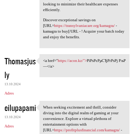
looking to minimize their healthcare expenses
efficiently.
Discover exceptional savings on
[URL=
https://transylvaniacare.org/kamagra/
-
kamagra to buy[/URL - ! Acquire your batch today
and enjoy the benefits.
Thomasjus
<a href="
https://acon.kz/">
РїРѕРєРµСЂРґРѕРј РљР
<a href="https://acon.kz/"
—</a>
ly
13.10.2024
Adres
eilupapami
When seeking excitement and thrill, consider
When seeking excitement and
diving into the digital realm of gaming at your
13.10.2024
convenience. Explore a virtual plethora of
entertainment options with
Adres
[URL=
https://profitplusfinancial.com/kamagra/
-