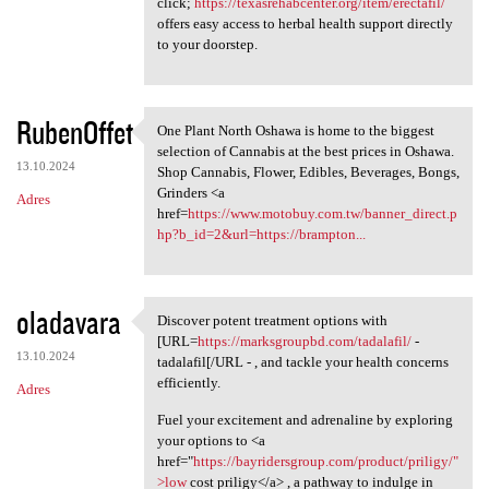
click;
https://texasrehabcenter.org/item/erectafil/
offers easy access to herbal health support directly
to your doorstep.
RubenOffet
One Plant North Oshawa is home to the biggest
One Plant North Oshawa is
selection of Cannabis at the best prices in Oshawa.
13.10.2024
Shop Cannabis, Flower, Edibles, Beverages, Bongs,
Grinders <a
Adres
href=
https://www.motobuy.com.tw/banner_direct.p
hp?b_id=2&url=https://brampton...
oladavara
Discover potent treatment options with
Discover potent treatment
[URL=
https://marksgroupbd.com/tadalafil/
-
13.10.2024
tadalafil[/URL - , and tackle your health concerns
efficiently.
Adres
Fuel your excitement and adrenaline by exploring
your options to <a
href="
https://bayridersgroup.com/product/priligy/"
>low
cost priligy</a> , a pathway to indulge in