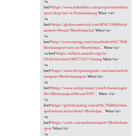
<a
href=
https://www.redbubble.com/people/mobeltran
sport/shop?asc=u>Firmenumzug
Wien </a>
<a
href=
https://globeconnected.com/M%C3%B6beltr
ansport-Wienat>Moebelpacker
Wien</a>
<a
href=
http://www.equiag.com/classifieds/m%C3%B
6beltransport-wien-at>Moebeltran...
Wien</a>
<a href=
https://addons.mozilla.org/en-
US/firefox/user/18627553/>Umzug
Wien</a>
<a
href=
https://www.divephotoguide.com/user/mobelt
ransport>Moebeltransport
Wien</a>
<a
href=
https://www.callupcontact.com/b/businesspro
file/MbeltransportWienat/9307...
Wien </a>
<a
href=
https://globalcatalog.com/m%C3%B6beltran
sportwienat.at/en/about>Moebelpa...
Wien</a>
<a
href=
https://coub.com/mobeltransport>Moebeltran
sport
Wien</a>
<a