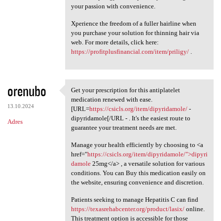
your passion with convenience.
Xperience the freedom of a fuller hairline when
you purchase your solution for thinning hair via
web. For more details, click here:
https://profitplusfinancial.com/item/priligy/
.
orenubo
Get your prescription for this antiplatelet
Get your prescription for
medication renewed with ease.
13.10.2024
[URL=
https://csicls.org/item/dipyridamole/
-
dipyridamole[/URL - . It's the easiest route to
Adres
guarantee your treatment needs are met.
Manage your health efficiently by choosing to <a
href="
https://csicls.org/item/dipyridamole/">dipyri
damole
25mg</a> , a versatile solution for various
conditions. You can Buy this medication easily on
the website, ensuring convenience and discretion.
Patients seeking to manage Hepatitis C can find
https://texasrehabcenter.org/product/lasix/
online.
This treatment option is accessible for those