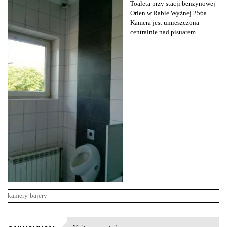
Toaleta przy stacji benzynowej
Orlen w Rabie Wyżnej 256a.
Kamera jest umieszczona
centralnie nad pisuarem.
kamery-bajery
K