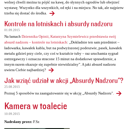
wolnej chwili można tu pójść na kawę, do słynnych ogrodów lub obejrzeć
wystawę. Wszystko dla wszystkich, od ręki i na miejscu. No tak, ale najpierw
trzeba się dostać do środka.
Kontrole na lotniskach i absurdy nadzoru
01.09.2015
Na łamach
Dziennika Opinii, Katarzyna Szymielewicz przedstawia swój
absurd nadzoru – kontrole na lotniskach
: „Dokładnie ten sam przedmiot –
ładowarka, kawałek kabla, but na podwyższonej podeszwie, pasek, kawałek
metalu gdzieś przy ciele, czy coś w kształcie tuby – raz uruchamia sygnał
ostrzegawczy i oznacza stracone 15 minut na dodatkowe sprawdzenie, a
innym razem okazuje się zupełnie niewidzialny”. A jaki absurd nadzoru
uwiera Ciebie najbardziej?
Jak wziąć udział w akcji „Absurdy Nadzoru"?
25.08.2015
Poznaj 5 sposobów na zaangażowanie się w akcję „Absurdy Nadzoru".
Kamera w toalecie
10.09.2015
Nadesłany przez:
F.Sz