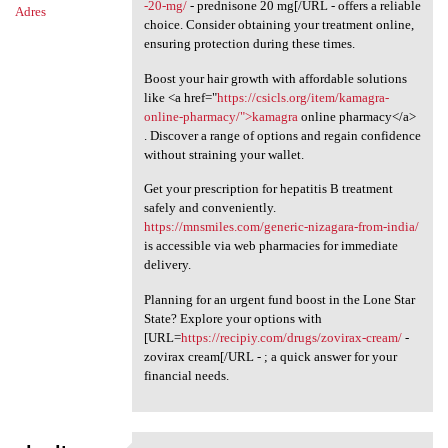
-20-mg/
- prednisone 20 mg[/URL - offers a reliable
Adres
choice. Consider obtaining your treatment online,
ensuring protection during these times.
Boost your hair growth with affordable solutions
like <a href="
https://csicls.org/item/kamagra-
online-pharmacy/">kamagra
online pharmacy</a>
. Discover a range of options and regain confidence
without straining your wallet.
Get your prescription for hepatitis B treatment
safely and conveniently.
https://mnsmiles.com/generic-nizagara-from-india/
is accessible via web pharmacies for immediate
delivery.
Planning for an urgent fund boost in the Lone Star
State? Explore your options with
[URL=
https://recipiy.com/drugs/zovirax-cream/
-
zovirax cream[/URL - ; a quick answer for your
financial needs.