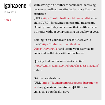
igohaxene
With savings on healthcare paramount, accessing
With savings on healthcare
necessary medications affordably is key. Discover
13.10.2024
exclusive
[URL=
https://profitplusfinancial.com/cialis/
- site
Adres
cialis[/URL - for savings on essential treatments.
Obtain yours today and ensure that health remains
a priority without compromising on quality or cost.
Zeroing in on your health needs? Discover <a
href="
https://livinlifepc.com/levitra-
20mg/">levitra</a>
and locate your pathway to
enhanced well-being without the hassle.
Quickly find out the most cost-effective
https://tennisjeannie.com/drugs/cheapest-nizagara/
online.
Get the best deals on
[URL=
https://davincipictures.com/product/stratter
a/
- buy generic online strattera[/URL - for
enhancing your health now.