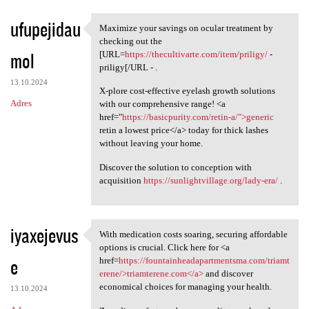
ufupejidau
Maximize your savings on ocular treatment by
Maximize your savings on
checking out the
mol
[URL=
https://thecultivarte.com/item/priligy/
-
priligy[/URL - .
13.10.2024
X-plore cost-effective eyelash growth solutions
Adres
with our comprehensive range! <a
href="
https://basicpurity.com/retin-a/">generic
retin a lowest price</a> today for thick lashes
without leaving your home.
Discover the solution to conception with
acquisition
https://sunlightvillage.org/lady-era/
.
iyaxejevus
With medication costs soaring, securing affordable
With medication costs soaring
options is crucial. Click here for <a
e
href=
https://fountainheadapartmentsma.com/triamt
erene/>triamterene.com</a>
and discover
economical choices for managing your health.
13.10.2024