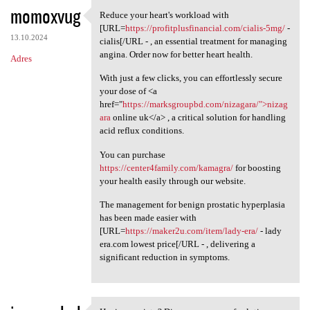
momoxvug
Reduce your heart's workload with
Reduce your heart's workload
[URL=
https://profitplusfinancial.com/cialis-5mg/
-
13.10.2024
cialis[/URL - , an essential treatment for managing
angina. Order now for better heart health.
Adres
With just a few clicks, you can effortlessly secure
your dose of <a
href="
https://marksgroupbd.com/nizagara/">nizag
ara
online uk</a> , a critical solution for handling
acid reflux conditions.
You can purchase
https://center4family.com/kamagra/
for boosting
your health easily through our website.
The management for benign prostatic hyperplasia
has been made easier with
[URL=
https://maker2u.com/item/lady-era/
- lady
era.com lowest price[/URL - , delivering a
significant reduction in symptoms.