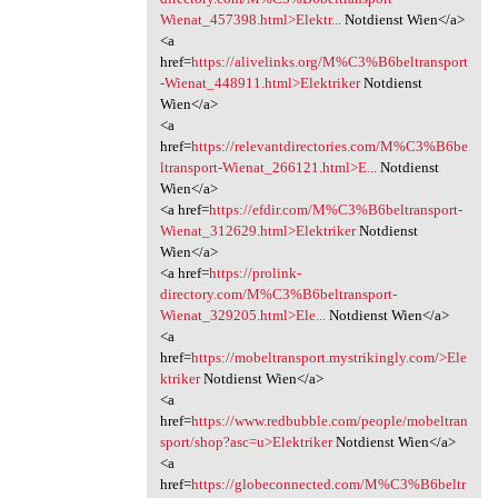
Wienat_457398.html>Elektr...
Notdienst Wien</a>
<a
href=
https://alivelinks.org/M%C3%B6beltransport
-Wienat_448911.html>Elektriker
Notdienst
Wien</a>
<a
href=
https://relevantdirectories.com/M%C3%B6be
ltransport-Wienat_266121.html>E...
Notdienst
Wien</a>
<a href=
https://efdir.com/M%C3%B6beltransport-
Wienat_312629.html>Elektriker
Notdienst
Wien</a>
<a href=
https://prolink-
directory.com/M%C3%B6beltransport-
Wienat_329205.html>Ele...
Notdienst Wien</a>
<a
href=
https://mobeltransport.mystrikingly.com/>Ele
ktriker
Notdienst Wien</a>
<a
href=
https://www.redbubble.com/people/mobeltran
sport/shop?asc=u>Elektriker
Notdienst Wien</a>
<a
href=
https://globeconnected.com/M%C3%B6beltr