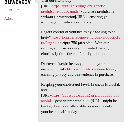
auweyxov
Visit our site to buy
Visit our site to buy [URL
o
[URL=
https://sunlightvillage.org/generic-
13.10.2024
m
prednisone-from-canada/
- purchase prednisone
without a prescription[/URL - , ensuring you
Adres
e
acquire your medication quickly.
n
Regain control of your health by choosing to <a
t
href="
https://fontanellabenevento.com/product/cip
ro/">genuine
cipro 750 price</a> . With our
a
service, you can obtain your needed therapy
r
effortlessly from the comfort of your home.
z
Discover a hassle-free way to obtain your
e
medication with
https://livinlifepc.com/retin-a/
,
ensuring privacy and convenience in purchase.
Keeping your cholesterol levels in check is crucial,
and
[URL=
https://cubscoutpack152.org/product/propr
anolol/
- generic propranolol uk[/URL - might be
the key. Look into affordable options to control
your heart health today.