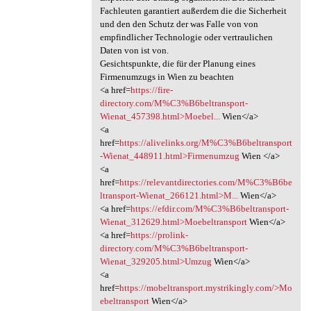
Fachleuten garantiert außerdem die die Sicherheit
und den den Schutz der was Falle von von
empfindlicher Technologie oder vertraulichen
Daten von ist von.
Gesichtspunkte, die für der Planung eines
Firmenumzugs in Wien zu beachten
<a href=
https://fire-
directory.com/M%C3%B6beltransport-
Wienat_457398.html>Moebel...
Wien</a>
<a
href=
https://alivelinks.org/M%C3%B6beltransport
-Wienat_448911.html>Firmenumzug
Wien </a>
<a
href=
https://relevantdirectories.com/M%C3%B6be
ltransport-Wienat_266121.html>M...
Wien</a>
<a href=
https://efdir.com/M%C3%B6beltransport-
Wienat_312629.html>Moebeltransport
Wien</a>
<a href=
https://prolink-
directory.com/M%C3%B6beltransport-
Wienat_329205.html>Umzug
Wien</a>
<a
href=
https://mobeltransport.mystrikingly.com/>Mo
ebeltransport
Wien</a>