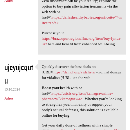
Adres
Zero discomfort can be your reality; explore the
option to buy pain alleviation treatments via the
web with <a
href="
https://dallashealthybabies.org/mircette/">m
ircette</a>
.
Purchase your
https://brazosportregionalfmc.org/item/buy-lyrica-
uk/
here and benefit from enhanced well-being.
ujeyujcqut
Quickly discover the best deals on
Quickly discover the best
[URL=
https://damcf.org/vidalista/
- normal dosage
u
for vidalista[/URL - on the web.
Boost your health with <a
13.10.2024
href="
https://csicls.org/item/kamagra-online-
Adres
pharmacy/">kamagra</a>
. Whether you're looking
to strengthen your immunity or support your
body's natural defenses, this solution is available
online for buying.
Get your daily dose of wellness with a simple