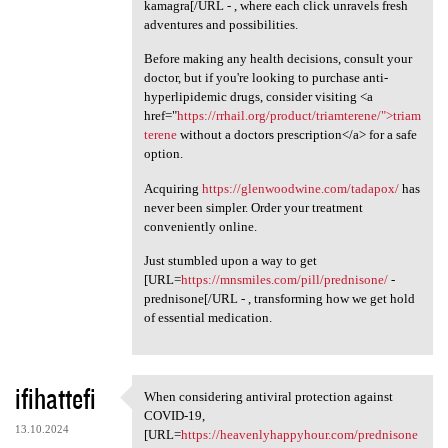
kamagra[/URL - , where each click unravels fresh
adventures and possibilities.
Before making any health decisions, consult your
doctor, but if you're looking to purchase anti-
hyperlipidemic drugs, consider visiting <a
href="
https://rrhail.org/product/triamterene/">triam
terene
without a doctors prescription</a> for a safe
option.
Acquiring
https://glenwoodwine.com/tadapox/
has
never been simpler. Order your treatment
conveniently online.
Just stumbled upon a way to get
[URL=
https://mnsmiles.com/pill/prednisone/
-
prednisone[/URL - , transforming how we get hold
of essential medication.
ifihattefi
When considering antiviral protection against
When considering antiviral
COVID-19,
13.10.2024
[URL=
https://heavenlyhappyhour.com/prednisone