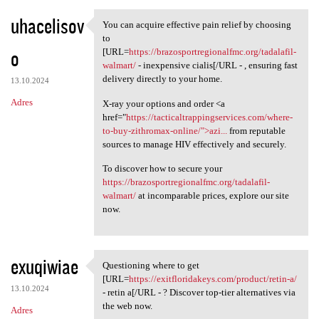
uhacelisov
You can acquire effective pain relief by choosing
You can acquire effective
to
o
[URL=
https://brazosportregionalfmc.org/tadalafil-
walmart/
- inexpensive cialis[/URL - , ensuring fast
delivery directly to your home.
13.10.2024
Adres
X-ray your options and order <a
href="
https://tacticaltrappingservices.com/where-
to-buy-zithromax-online/">azi...
from reputable
sources to manage HIV effectively and securely.
To discover how to secure your
https://brazosportregionalfmc.org/tadalafil-
walmart/
at incomparable prices, explore our site
now.
exuqiwiae
Questioning where to get
Questioning where to get [URL
[URL=
https://exitfloridakeys.com/product/retin-a/
13.10.2024
- retin a[/URL - ? Discover top-tier alternatives via
the web now.
Adres