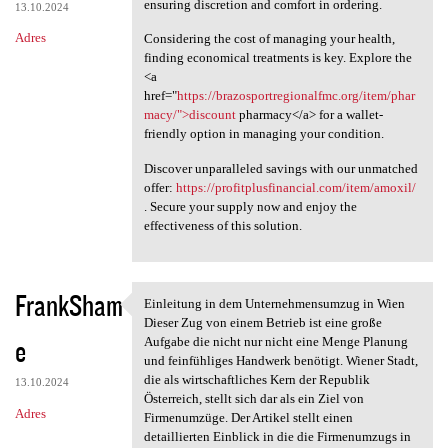
ensuring discretion and comfort in ordering.
13.10.2024
Adres
Considering the cost of managing your health,
finding economical treatments is key. Explore the
<a
href="
https://brazosportregionalfmc.org/item/phar
macy/">discount
pharmacy</a> for a wallet-
friendly option in managing your condition.
Discover unparalleled savings with our unmatched
offer:
https://profitplusfinancial.com/item/amoxil/
. Secure your supply now and enjoy the
effectiveness of this solution.
FrankSham
Einleitung in dem Unternehmensumzug in Wien
Einleitung in dem
Dieser Zug von einem Betrieb ist eine große
e
Aufgabe die nicht nur nicht eine Menge Planung
und feinfühliges Handwerk benötigt. Wiener Stadt,
die als wirtschaftliches Kern der Republik
13.10.2024
Österreich, stellt sich dar als ein Ziel von
Adres
Firmenumzüge. Der Artikel stellt einen
detaillierten Einblick in die die Firmenumzugs in