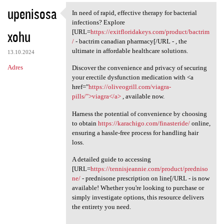
upenisosa
In need of rapid, effective therapy for bacterial
In need of rapid, effective
infections? Explore
xohu
[URL=
https://exitfloridakeys.com/product/bactrim
/
- bactrim canadian pharmacy[/URL - , the
ultimate in affordable healthcare solutions.
13.10.2024
Adres
Discover the convenience and privacy of securing
your erectile dysfunction medication with <a
href="
https://oliveogrill.com/viagra-
pills/">viagra</a>
, available now.
Harness the potential of convenience by choosing
to obtain
https://karachigo.com/finasteride/
online,
ensuring a hassle-free process for handling hair
loss.
A detailed guide to accessing
[URL=
https://tennisjeannie.com/product/predniso
ne/
- prednisone prescription on line[/URL - is now
available! Whether you're looking to purchase or
simply investigate options, this resource delivers
the entirety you need.