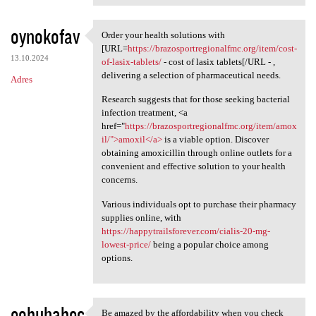
oynokofav
Order your health solutions with
Order your health solutions
[URL=
https://brazosportregionalfmc.org/item/cost-
13.10.2024
of-lasix-tablets/
- cost of lasix tablets[/URL - ,
delivering a selection of pharmaceutical needs.
Adres
Research suggests that for those seeking bacterial
infection treatment, <a
href="
https://brazosportregionalfmc.org/item/amox
il/">amoxil</a>
is a viable option. Discover
obtaining amoxicillin through online outlets for a
convenient and effective solution to your health
concerns.
Various individuals opt to purchase their pharmacy
supplies online, with
https://happytrailsforever.com/cialis-20-mg-
lowest-price/
being a popular choice among
options.
eobuhabec
Be amazed by the affordability when you check