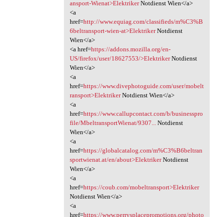
ansport-Wienat>Elektriker
Notdienst Wien</a>
<a
href=
http://www.equiag.com/classifieds/m%C3%B
6beltransport-wien-at>Elektriker
Notdienst
Wien</a>
<a href=
https://addons.mozilla.org/en-
US/firefox/user/18627553/>Elektriker
Notdienst
Wien</a>
<a
href=
https://www.divephotoguide.com/user/mobelt
ransport>Elektriker
Notdienst Wien</a>
<a
href=
https://www.callupcontact.com/b/businesspro
file/MbeltransportWienat/9307...
Notdienst
Wien</a>
<a
href=
https://globalcatalog.com/m%C3%B6beltran
sportwienat.at/en/about>Elektriker
Notdienst
Wien</a>
<a
href=
https://coub.com/mobeltransport>Elektriker
Notdienst Wien</a>
<a
href=
https://www.perrysplacepromotions.org/photo