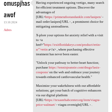
omuspjhas
Having experienced ongoing vertigo, many search
Having experienced ongoing
for efficient treatment options. Discover the
awof
advantages of
[URL=
https://primerafootandankle.com/lasipen/
-
mail order lasipen[/URL - , a prominent choice for
13.10.2024
mitigating unsteadiness.
Adres
X-plore your options for anxiety relief with a visit
to <a
href="
https://exitfloridakeys.com/product/retin-
a/">retin
a</a> , where purchasing effective
treatment has never been easier.
"Unlock your pathway to better heart function;
purchase
https://tennisjeannie.com/drugs/lasix-
coupons/
on the web and embrace your journey
towards enhanced cardiovascular health."
Maximize your wakefulness with our affordable
solutions; get your batch of cognitive enhancers
via our digital platform
[URL=
https://texasrehabcenter.org/item/viagra-
price-walmart/
- viagra overnight[/URL - .