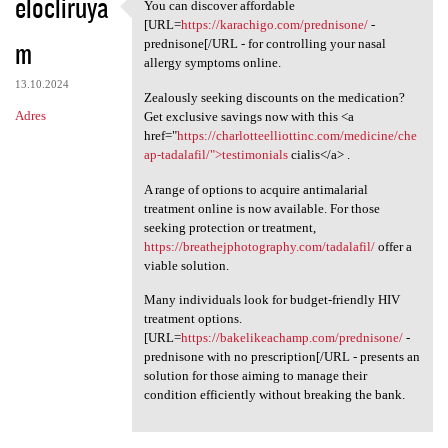
elocliruya
You can discover affordable
You can discover affordable
[URL=
https://karachigo.com/prednisone/
-
m
prednisone[/URL - for controlling your nasal
allergy symptoms online.
13.10.2024
Zealously seeking discounts on the medication?
Adres
Get exclusive savings now with this <a
href="
https://charlotteelliottinc.com/medicine/che
ap-tadalafil/">testimonials
cialis</a> .
A range of options to acquire antimalarial
treatment online is now available. For those
seeking protection or treatment,
https://breathejphotography.com/tadalafil/
offer a
viable solution.
Many individuals look for budget-friendly HIV
treatment options.
[URL=
https://bakelikeachamp.com/prednisone/
-
prednisone with no prescription[/URL - presents an
solution for those aiming to manage their
condition efficiently without breaking the bank.