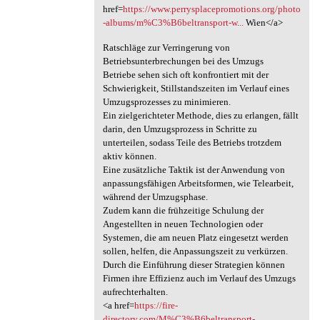
href=
https://www.perrysplacepromotions.org/photo
-albums/m%C3%B6beltransport-w...
Wien</a>
Ratschläge zur Verringerung von
Betriebsunterbrechungen bei des Umzugs
Betriebe sehen sich oft konfrontiert mit der
Schwierigkeit, Stillstandszeiten im Verlauf eines
Umzugsprozesses zu minimieren.
Ein zielgerichteter Methode, dies zu erlangen, fällt
darin, den Umzugsprozess in Schritte zu
unterteilen, sodass Teile des Betriebs trotzdem
aktiv können.
Eine zusätzliche Taktik ist der Anwendung von
anpassungsfähigen Arbeitsformen, wie Telearbeit,
während der Umzugsphase.
Zudem kann die frühzeitige Schulung der
Angestellten in neuen Technologien oder
Systemen, die am neuen Platz eingesetzt werden
sollen, helfen, die Anpassungszeit zu verkürzen.
Durch die Einführung dieser Strategien können
Firmen ihre Effizienz auch im Verlauf des Umzugs
aufrechterhalten.
<a href=
https://fire-
directory.com/M%C3%B6beltransport-