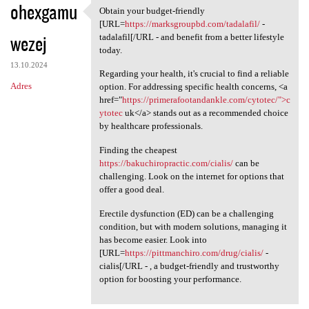
ohexgamu
Obtain your budget-friendly
Obtain your budget-friendly
[URL=
https://marksgroupbd.com/tadalafil/
-
wezej
tadalafil[/URL - and benefit from a better lifestyle
today.
13.10.2024
Regarding your health, it's crucial to find a reliable
Adres
option. For addressing specific health concerns, <a
href="
https://primerafootandankle.com/cytotec/">c
ytotec
uk</a> stands out as a recommended choice
by healthcare professionals.
Finding the cheapest
https://bakuchiropractic.com/cialis/
can be
challenging. Look on the internet for options that
offer a good deal.
Erectile dysfunction (ED) can be a challenging
condition, but with modern solutions, managing it
has become easier. Look into
[URL=
https://pittmanchiro.com/drug/cialis/
-
cialis[/URL - , a budget-friendly and trustworthy
option for boosting your performance.