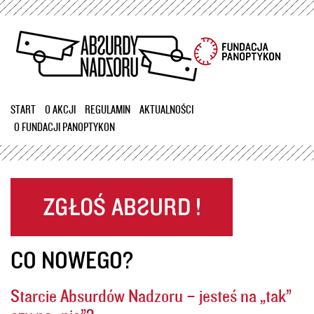
Przejdź
do
treści
START
O AKCJI
REGULAMIN
AKTUALNOŚCI
O FUNDACJI PANOPTYKON
CO NOWEGO?
Starcie Absurdów Nadzoru – jesteś na „tak”