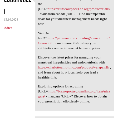
Be amazed by the
the
i
[URL=
https://cubscoutpack152.org/product/cialis/
- cialis from canada[/URL - . Find incomparable
deals for your dizziness management needs right
13.10.2024
here.
Adres
Visit <a
href="
https://pittmanchiro.com/drug/amoxicillin/"
>amoxicillin
on internet</a> to buy your
antibiotics on the internet at fantastic prices.
Discover the latest prices for managing your
menstrual irregularities and endometriosis with
https://charlotteelliottinc.com/product/verapamil/
,
and learn about how it can help you lead a
healthier life.
Exploring options for acquiring
[URL=
https://brazosportregionalfmc.org/item/niza
gara/
- nizagara[/URL - ? Discover how to obtain
your prescription effortlessly online.