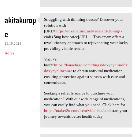
akitakurop
Struggling with thinning tresses? Discover your
Struggling with thinning
solution with
e
[URL=
https://rozariatrust.net/tadalafil-20-mg/
-
cialis 5mg best price[/URL - . This cream offers a
revolutionary approach to rejuvenating your locks,
13.10.2024
providing visible results.
Adres
Visit <a
href="
https://karachigo.com/drugs/doxycycline/">
doxycycline</a>
to obtain antiviral medication,
ensuring protection against viruses with ease and
convenience.
Seeking a reliable source to purchase your
medication? With our wide range of medications,
you can easily find what you need. Click here for
https://maker2u.com/item/vidalista/
and start your
journey towards better health today.