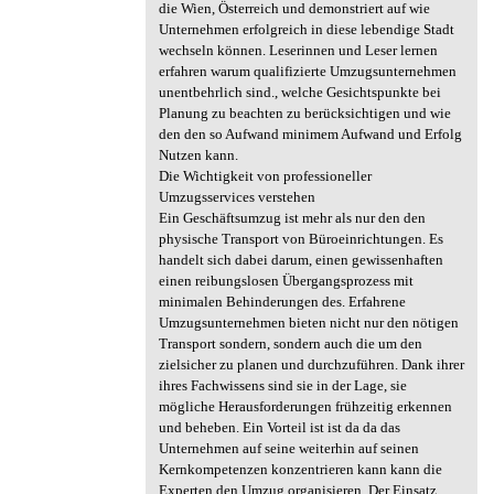
die Wien, Österreich und demonstriert auf wie
Unternehmen erfolgreich in diese lebendige Stadt
wechseln können. Leserinnen und Leser lernen
erfahren warum qualifizierte Umzugsunternehmen
unentbehrlich sind., welche Gesichtspunkte bei
Planung zu beachten zu berücksichtigen und wie
den den so Aufwand minimem Aufwand und Erfolg
Nutzen kann.
Die Wichtigkeit von professioneller
Umzugsservices verstehen
Ein Geschäftsumzug ist mehr als nur den den
physische Transport von Büroeinrichtungen. Es
handelt sich dabei darum, einen gewissenhaften
einen reibungslosen Übergangsprozess mit
minimalen Behinderungen des. Erfahrene
Umzugsunternehmen bieten nicht nur den nötigen
Transport sondern, sondern auch die um den
zielsicher zu planen und durchzuführen. Dank ihrer
ihres Fachwissens sind sie in der Lage, sie
mögliche Herausforderungen frühzeitig erkennen
und beheben. Ein Vorteil ist ist da da das
Unternehmen auf seine weiterhin auf seinen
Kernkompetenzen konzentrieren kann kann die
Experten den Umzug organisieren. Der Einsatz