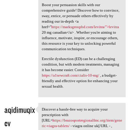
Boost your persuasion skills with our
comprehensive guide! Discover how to convince,
sway, entice, or persuade others effectively by
reading our in-depth <a
href="
https://marksgroupbd.com/levitra/">levitra
20 mg canadian</a> . Whether you're aiming to
influence, motivate, inspire, or encourage others,
this resource is your key to unlocking powerful
communication techniques.
Erectile dysfunction (ED) can be a challenging
condition, but with modern treatments, managing
it has become easier. Consider
https://a1sewcraft.com/cialis-10-mg/
, a budget-
friendly and effective option for enhancing your
sexual health.
aqidimuqix
Discover a hassle-free way to acquire your
Discover a hassle-free way to
prescription with
ev
[URL=
https://brazosportregionalfmc.org/item/gene
ric-viagra-tablets/
- viagra online uk[/URL - ,