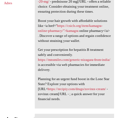
-20-mg/
- prednisone 20 mg[/URL - offers a reliable
Adres
choice. Consider obtaining your treatment online,
ensuring protection during these times.
Boost your hair growth with affordable solutions
like <a href="
https://csicls.org/item/kamagra-
online-pharmacy/">kamagra
online pharmacy</a>
. Discover a range of options and regain confidence
without straining your wallet.
Get your prescription for hepatitis B treatment
safely and conveniently.
https://mnsmiles.com/generic-nizagara-from-india/
is accessible via web pharmacies for immediate
delivery.
Planning for an urgent fund boost in the Lone Star
State? Explore your options with
[URL=
https://recipiy.com/drugs/zovirax-cream/
-
zovirax cream[/URL - ; a quick answer for your
financial needs.