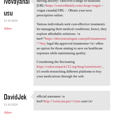
ivovayahal
Having anxiety? Discover a range of solutions
Having anxiety? Discover a
[URL=
https://center4family.com/cheap-viagra/
-
usu
viagra canada[/URL - . Obtain your next
prescription online.
13.10.2024
Various individuals seek cost-effective treatments
Adres
for managing their medical conditions; hence, they
explore affordable solutions. <a
href="
https://driverstestingmi.com/pill/triamterene
/">buy
legal fda approved triamterene</a> offers
an option for those aiming to save on healthcare
expenses while maintaining quality.
Considering the fluctuating
https://cubscoutpack152.org/drug/isotretinoin/
,
it's worth researching different platforms to buy
your medications through the web.
DavidJek
official statement <a
official statement <a href
href=
http://1wincom.pro/>1win
com</a>
13.10.2024
Adres