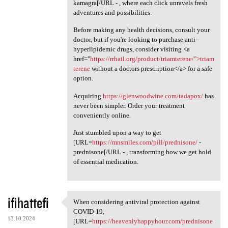
kamagra[/URL - , where each click unravels fresh
adventures and possibilities.
Before making any health decisions, consult your
doctor, but if you're looking to purchase anti-
hyperlipidemic drugs, consider visiting <a
href="
https://rrhail.org/product/triamterene/">triam
terene
without a doctors prescription</a> for a safe
option.
Acquiring
https://glenwoodwine.com/tadapox/
has
never been simpler. Order your treatment
conveniently online.
Just stumbled upon a way to get
[URL=
https://mnsmiles.com/pill/prednisone/
-
prednisone[/URL - , transforming how we get hold
of essential medication.
ifihattefi
When considering antiviral protection against
When considering antiviral
COVID-19,
13.10.2024
[URL=
https://heavenlyhappyhour.com/prednisone