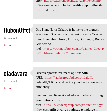
click;
https://texasrehabcenter.org/item/erectafil/
offers easy access to herbal health support directly
to your doorstep.
RubenOffet
One Plant North Oshawa is home to the biggest
One Plant North Oshawa is
selection of Cannabis at the best prices in Oshawa.
13.10.2024
Shop Cannabis, Flower, Edibles, Beverages, Bongs,
Grinders <a
Adres
href=
https://www.motobuy.com.tw/banner_direct.p
hp?b_id=2&url=https://brampton...
oladavara
Discover potent treatment options with
Discover potent treatment
[URL=
https://marksgroupbd.com/tadalafil/
-
13.10.2024
tadalafil[/URL - , and tackle your health concerns
efficiently.
Adres
Fuel your excitement and adrenaline by exploring
your options to <a
href="
https://bayridersgroup.com/product/priligy/"
>low
cost priligy</a> , a pathway to indulge in