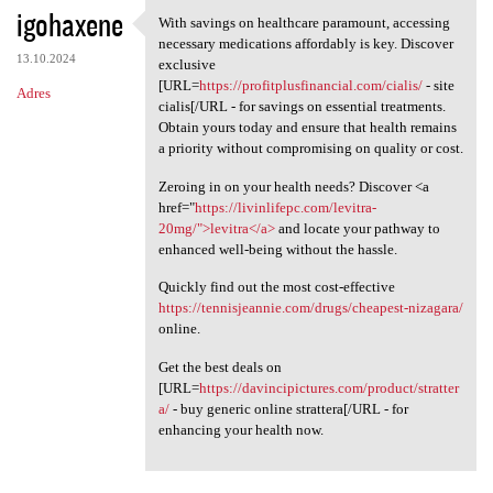
igohaxene
With savings on healthcare paramount, accessing
With savings on healthcare
necessary medications affordably is key. Discover
13.10.2024
exclusive
[URL=
https://profitplusfinancial.com/cialis/
- site
Adres
cialis[/URL - for savings on essential treatments.
Obtain yours today and ensure that health remains
a priority without compromising on quality or cost.
Zeroing in on your health needs? Discover <a
href="
https://livinlifepc.com/levitra-
20mg/">levitra</a>
and locate your pathway to
enhanced well-being without the hassle.
Quickly find out the most cost-effective
https://tennisjeannie.com/drugs/cheapest-nizagara/
online.
Get the best deals on
[URL=
https://davincipictures.com/product/stratter
a/
- buy generic online strattera[/URL - for
enhancing your health now.