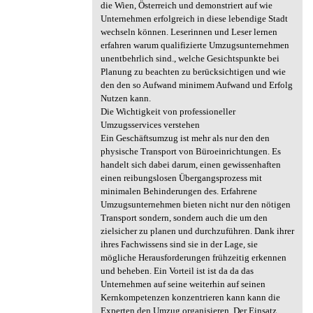
die Wien, Österreich und demonstriert auf wie
Unternehmen erfolgreich in diese lebendige Stadt
wechseln können. Leserinnen und Leser lernen
erfahren warum qualifizierte Umzugsunternehmen
unentbehrlich sind., welche Gesichtspunkte bei
Planung zu beachten zu berücksichtigen und wie
den den so Aufwand minimem Aufwand und Erfolg
Nutzen kann.
Die Wichtigkeit von professioneller
Umzugsservices verstehen
Ein Geschäftsumzug ist mehr als nur den den
physische Transport von Büroeinrichtungen. Es
handelt sich dabei darum, einen gewissenhaften
einen reibungslosen Übergangsprozess mit
minimalen Behinderungen des. Erfahrene
Umzugsunternehmen bieten nicht nur den nötigen
Transport sondern, sondern auch die um den
zielsicher zu planen und durchzuführen. Dank ihrer
ihres Fachwissens sind sie in der Lage, sie
mögliche Herausforderungen frühzeitig erkennen
und beheben. Ein Vorteil ist ist da da das
Unternehmen auf seine weiterhin auf seinen
Kernkompetenzen konzentrieren kann kann die
Experten den Umzug organisieren. Der Einsatz