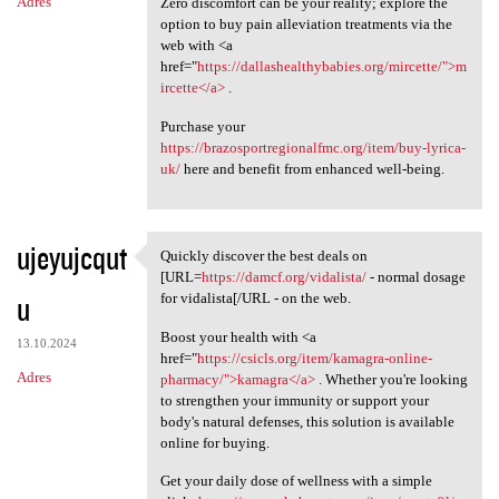
Adres
Zero discomfort can be your reality; explore the
option to buy pain alleviation treatments via the
web with <a
href="
https://dallashealthybabies.org/mircette/">m
ircette</a>
.
Purchase your
https://brazosportregionalfmc.org/item/buy-lyrica-
uk/
here and benefit from enhanced well-being.
ujeyujcqut
Quickly discover the best deals on
Quickly discover the best
[URL=
https://damcf.org/vidalista/
- normal dosage
u
for vidalista[/URL - on the web.
Boost your health with <a
13.10.2024
href="
https://csicls.org/item/kamagra-online-
Adres
pharmacy/">kamagra</a>
. Whether you're looking
to strengthen your immunity or support your
body's natural defenses, this solution is available
online for buying.
Get your daily dose of wellness with a simple