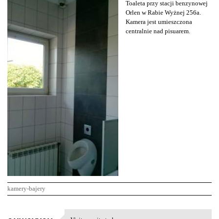
Toaleta przy stacji benzynowej
Orlen w Rabie Wyżnej 256a.
Kamera jest umieszczona
centralnie nad pisuarem.
kamery-bajery
K