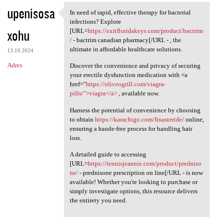
upenisosa
In need of rapid, effective therapy for bacterial
In need of rapid, effective
infections? Explore
xohu
[URL=
https://exitfloridakeys.com/product/bactrim
/
- bactrim canadian pharmacy[/URL - , the
ultimate in affordable healthcare solutions.
13.10.2024
Adres
Discover the convenience and privacy of securing
your erectile dysfunction medication with <a
href="
https://oliveogrill.com/viagra-
pills/">viagra</a>
, available now.
Harness the potential of convenience by choosing
to obtain
https://karachigo.com/finasteride/
online,
ensuring a hassle-free process for handling hair
loss.
A detailed guide to accessing
[URL=
https://tennisjeannie.com/product/predniso
ne/
- prednisone prescription on line[/URL - is now
available! Whether you're looking to purchase or
simply investigate options, this resource delivers
the entirety you need.