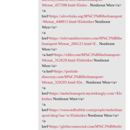
Wienat_457398.html>Elektr...
Notdienst Wien</a>
<a
href=
https://alivelinks.org/M%C3%B6beltransport
-Wienat_448911.html>Elektriker
Notdienst
Wien</a>
<a
href=
https://relevantdirectories.com/M%C3%B6be
ltransport-Wienat_266121.html>E...
Notdienst
Wien</a>
<a href=
https://efdir.com/M%C3%B6beltransport-
Wienat_312629.html>Elektriker
Notdienst
Wien</a>
<a href=
https://prolink-
directory.com/M%C3%B6beltransport-
Wienat_329205.html>Ele...
Notdienst Wien</a>
<a
href=
https://mobeltransport.mystrikingly.com/>Ele
ktriker
Notdienst Wien</a>
<a
href=
https://www.redbubble.com/people/mobeltran
sport/shop?asc=u>Elektriker
Notdienst Wien</a>
<a
href=
https://globeconnected.com/M%C3%B6beltr