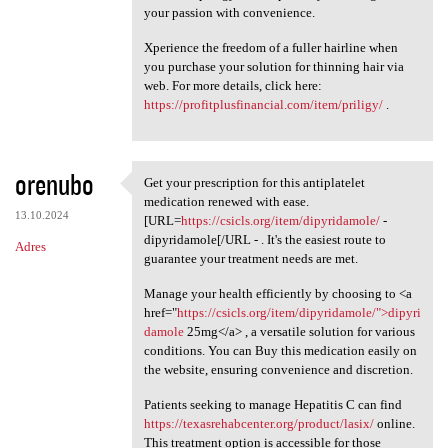
your passion with convenience.
Xperience the freedom of a fuller hairline when
you purchase your solution for thinning hair via
web. For more details, click here:
https://profitplusfinancial.com/item/priligy/
.
orenubo
Get your prescription for this antiplatelet
Get your prescription for
medication renewed with ease.
13.10.2024
[URL=
https://csicls.org/item/dipyridamole/
-
dipyridamole[/URL - . It's the easiest route to
Adres
guarantee your treatment needs are met.
Manage your health efficiently by choosing to <a
href="
https://csicls.org/item/dipyridamole/">dipyri
damole
25mg</a> , a versatile solution for various
conditions. You can Buy this medication easily on
the website, ensuring convenience and discretion.
Patients seeking to manage Hepatitis C can find
https://texasrehabcenter.org/product/lasix/
online.
This treatment option is accessible for those