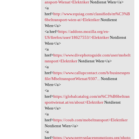
ansport-Wienat>Elektriker
Notdienst Wien</a>
<a
href=
http://www.equiag.com/classifieds/m%C3%B
6beltransport-wien-at>Elektriker
Notdienst
Wien</a>
<a href=
https://addons.mozilla.org/en-
US/firefox/user/18627553/>Elektriker
Notdienst
Wien</a>
<a
href=
https://www.divephotoguide.com/user/mobelt
ransport>Elektriker
Notdienst Wien</a>
<a
href=
https://www.callupcontact.com/b/businesspro
file/MbeltransportWienat/9307...
Notdienst
Wien</a>
<a
href=
https://globalcatalog.com/m%C3%B6beltran
sportwienat.at/en/about>Elektriker
Notdienst
Wien</a>
<a
href=
https://coub.com/mobeltransport>Elektriker
Notdienst Wien</a>
<a
href=
https://www.perrysplacepromotions.org/photo