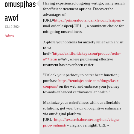
omuspjhas
Having experienced ongoing vertigo, many search
Having experienced ongoing
for efficient treatment options. Discover the
awof
advantages of
[URL=
https://primerafootandankle.com/lasipen/
-
mail order lasipen[/URL - , a prominent choice for
13.10.2024
mitigating unsteadiness.
Adres
X-plore your options for anxiety relief with a visit
to <a
href="
https://exitfloridakeys.com/product/retin-
a/">retin
a</a> , where purchasing effective
treatment has never been easier.
"Unlock your pathway to better heart function;
purchase
https://tennisjeannie.com/drugs/lasix-
coupons/
on the web and embrace your journey
towards enhanced cardiovascular health."
Maximize your wakefulness with our affordable
solutions; get your batch of cognitive enhancers
via our digital platform
[URL=
https://texasrehabcenter.org/item/viagra-
price-walmart/
- viagra overnight[/URL - .