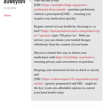
auweyxov
Visit our site to buy
Visit our site to buy [URL
o
[URL=
https://sunlightvillage.org/generic-
13.10.2024
m
prednisone-from-canada/
- purchase prednisone
without a prescription[/URL - , ensuring you
Adres
e
acquire your medication quickly.
n
Regain control of your health by choosing to <a
t
href="
https://fontanellabenevento.com/product/cip
ro/">genuine
cipro 750 price</a> . With our
a
service, you can obtain your needed therapy
r
effortlessly from the comfort of your home.
z
Discover a hassle-free way to obtain your
e
medication with
https://livinlifepc.com/retin-a/
,
ensuring privacy and convenience in purchase.
Keeping your cholesterol levels in check is crucial,
and
[URL=
https://cubscoutpack152.org/product/propr
anolol/
- generic propranolol uk[/URL - might be
the key. Look into affordable options to control
your heart health today.