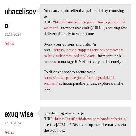
uhacelisov
You can acquire effective pain relief by choosing
You can acquire effective
to
o
[URL=
https://brazosportregionalfmc.org/tadalafil-
walmart/
- inexpensive cialis[/URL - , ensuring fast
delivery directly to your home.
13.10.2024
Adres
X-ray your options and order <a
href="
https://tacticaltrappingservices.com/where-
to-buy-zithromax-online/">azi...
from reputable
sources to manage HIV effectively and securely.
To discover how to secure your
https://brazosportregionalfmc.org/tadalafil-
walmart/
at incomparable prices, explore our site
now.
exuqiwiae
Questioning where to get
Questioning where to get [URL
[URL=
https://exitfloridakeys.com/product/retin-a/
13.10.2024
- retin a[/URL - ? Discover top-tier alternatives via
the web now.
Adres