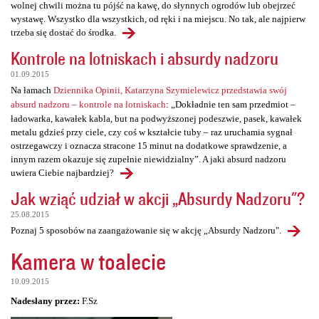
wolnej chwili można tu pójść na kawę, do słynnych ogrodów lub obejrzeć
wystawę. Wszystko dla wszystkich, od ręki i na miejscu. No tak, ale najpierw
trzeba się dostać do środka.
Kontrole na lotniskach i absurdy nadzoru
01.09.2015
Na łamach
Dziennika Opinii, Katarzyna Szymielewicz przedstawia swój
absurd nadzoru – kontrole na lotniskach
: „Dokładnie ten sam przedmiot –
ładowarka, kawałek kabla, but na podwyższonej podeszwie, pasek, kawałek
metalu gdzieś przy ciele, czy coś w kształcie tuby – raz uruchamia sygnał
ostrzegawczy i oznacza stracone 15 minut na dodatkowe sprawdzenie, a
innym razem okazuje się zupełnie niewidzialny”. A jaki absurd nadzoru
uwiera Ciebie najbardziej?
Jak wziąć udział w akcji „Absurdy Nadzoru"?
25.08.2015
Poznaj 5 sposobów na zaangażowanie się w akcję „Absurdy Nadzoru".
Kamera w toalecie
10.09.2015
Nadesłany przez:
F.Sz