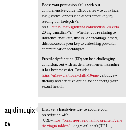
Boost your persuasion skills with our
comprehensive guide! Discover how to convince,
sway, entice, or persuade others effectively by
reading our in-depth <a
href="
https://marksgroupbd.com/levitra/">levitra
20 mg canadian</a> . Whether you're aiming to
influence, motivate, inspire, or encourage others,
this resource is your key to unlocking powerful
communication techniques.
Erectile dysfunction (ED) can be a challenging
condition, but with modern treatments, managing
it has become easier. Consider
https://a1sewcraft.com/cialis-10-mg/
, a budget-
friendly and effective option for enhancing your
sexual health.
aqidimuqix
Discover a hassle-free way to acquire your
Discover a hassle-free way to
prescription with
ev
[URL=
https://brazosportregionalfmc.org/item/gene
ric-viagra-tablets/
- viagra online uk[/URL - ,