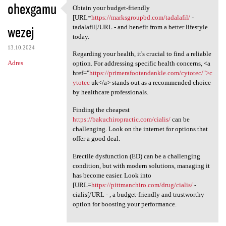
ohexgamu
Obtain your budget-friendly
Obtain your budget-friendly
[URL=
https://marksgroupbd.com/tadalafil/
-
wezej
tadalafil[/URL - and benefit from a better lifestyle
today.
13.10.2024
Regarding your health, it's crucial to find a reliable
Adres
option. For addressing specific health concerns, <a
href="
https://primerafootandankle.com/cytotec/">c
ytotec
uk</a> stands out as a recommended choice
by healthcare professionals.
Finding the cheapest
https://bakuchiropractic.com/cialis/
can be
challenging. Look on the internet for options that
offer a good deal.
Erectile dysfunction (ED) can be a challenging
condition, but with modern solutions, managing it
has become easier. Look into
[URL=
https://pittmanchiro.com/drug/cialis/
-
cialis[/URL - , a budget-friendly and trustworthy
option for boosting your performance.