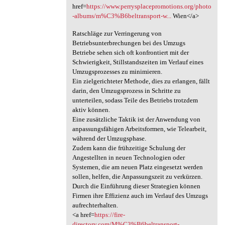
href=
https://www.perrysplacepromotions.org/photo
-albums/m%C3%B6beltransport-w...
Wien</a>
Ratschläge zur Verringerung von
Betriebsunterbrechungen bei des Umzugs
Betriebe sehen sich oft konfrontiert mit der
Schwierigkeit, Stillstandszeiten im Verlauf eines
Umzugsprozesses zu minimieren.
Ein zielgerichteter Methode, dies zu erlangen, fällt
darin, den Umzugsprozess in Schritte zu
unterteilen, sodass Teile des Betriebs trotzdem
aktiv können.
Eine zusätzliche Taktik ist der Anwendung von
anpassungsfähigen Arbeitsformen, wie Telearbeit,
während der Umzugsphase.
Zudem kann die frühzeitige Schulung der
Angestellten in neuen Technologien oder
Systemen, die am neuen Platz eingesetzt werden
sollen, helfen, die Anpassungszeit zu verkürzen.
Durch die Einführung dieser Strategien können
Firmen ihre Effizienz auch im Verlauf des Umzugs
aufrechterhalten.
<a href=
https://fire-
directory.com/M%C3%B6beltransport-