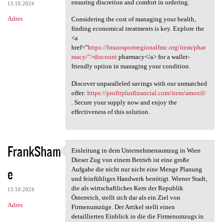
ensuring discretion and comfort in ordering.
13.10.2024
Adres
Considering the cost of managing your health,
finding economical treatments is key. Explore the
<a
href="
https://brazosportregionalfmc.org/item/phar
macy/">discount
pharmacy</a> for a wallet-
friendly option in managing your condition.
Discover unparalleled savings with our unmatched
offer:
https://profitplusfinancial.com/item/amoxil/
. Secure your supply now and enjoy the
effectiveness of this solution.
FrankSham
Einleitung in dem Unternehmensumzug in Wien
Einleitung in dem
Dieser Zug von einem Betrieb ist eine große
e
Aufgabe die nicht nur nicht eine Menge Planung
und feinfühliges Handwerk benötigt. Wiener Stadt,
die als wirtschaftliches Kern der Republik
13.10.2024
Österreich, stellt sich dar als ein Ziel von
Adres
Firmenumzüge. Der Artikel stellt einen
detaillierten Einblick in die die Firmenumzugs in