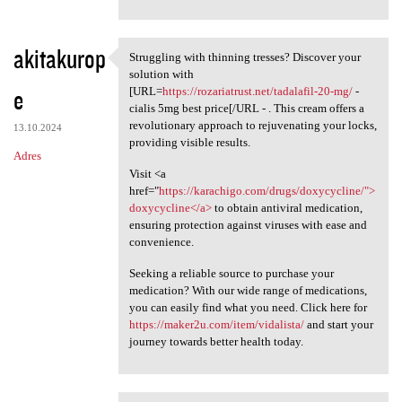
akitakurop
Struggling with thinning tresses? Discover your
Struggling with thinning
solution with
e
[URL=
https://rozariatrust.net/tadalafil-20-mg/
-
cialis 5mg best price[/URL - . This cream offers a
revolutionary approach to rejuvenating your locks,
13.10.2024
providing visible results.
Adres
Visit <a
href="
https://karachigo.com/drugs/doxycycline/">
doxycycline</a>
to obtain antiviral medication,
ensuring protection against viruses with ease and
convenience.
Seeking a reliable source to purchase your
medication? With our wide range of medications,
you can easily find what you need. Click here for
https://maker2u.com/item/vidalista/
and start your
journey towards better health today.