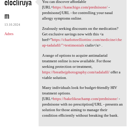
elocliruya
You can discover affordable
You can discover affordable
[URL=
https://karachigo.com/prednisone/
-
m
prednisone[/URL - for controlling your nasal
allergy symptoms online.
13.10.2024
Zealously seeking discounts on the medication?
Adres
Get exclusive savings now with this <a
href="
https://charlotteelliottinc.com/medicine/che
ap-tadalafil/">testimonials
cialis</a> .
A range of options to acquire antimalarial
treatment online is now available. For those
seeking protection or treatment,
https://breathejphotography.com/tadalafil/
offer a
viable solution.
Many individuals look for budget-friendly HIV
treatment options.
[URL=
https://bakelikeachamp.com/prednisone/
-
prednisone with no prescription[/URL - presents an
solution for those aiming to manage their
condition efficiently without breaking the bank.