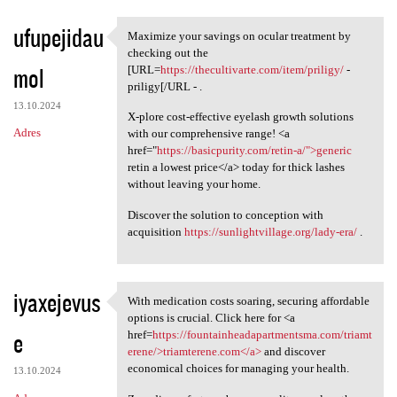
ufupejidau
Maximize your savings on ocular treatment by
Maximize your savings on
checking out the
mol
[URL=
https://thecultivarte.com/item/priligy/
-
priligy[/URL - .
13.10.2024
X-plore cost-effective eyelash growth solutions
Adres
with our comprehensive range! <a
href="
https://basicpurity.com/retin-a/">generic
retin a lowest price</a> today for thick lashes
without leaving your home.
Discover the solution to conception with
acquisition
https://sunlightvillage.org/lady-era/
.
iyaxejevus
With medication costs soaring, securing affordable
With medication costs soaring
options is crucial. Click here for <a
e
href=
https://fountainheadapartmentsma.com/triamt
erene/>triamterene.com</a>
and discover
economical choices for managing your health.
13.10.2024