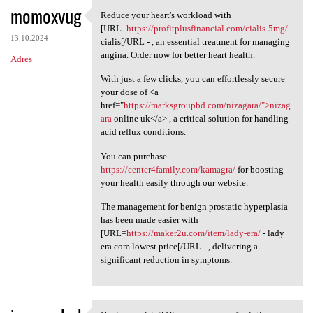
momoxvug
Reduce your heart's workload with
Reduce your heart's workload
[URL=
https://profitplusfinancial.com/cialis-5mg/
-
13.10.2024
cialis[/URL - , an essential treatment for managing
angina. Order now for better heart health.
Adres
With just a few clicks, you can effortlessly secure
your dose of <a
href="
https://marksgroupbd.com/nizagara/">nizag
ara
online uk</a> , a critical solution for handling
acid reflux conditions.
You can purchase
https://center4family.com/kamagra/
for boosting
your health easily through our website.
The management for benign prostatic hyperplasia
has been made easier with
[URL=
https://maker2u.com/item/lady-era/
- lady
era.com lowest price[/URL - , delivering a
significant reduction in symptoms.