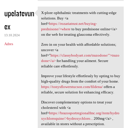
upelatevun
X-plore ophthalmic treatments with cutting-edge
X-plore ophthalmic treatments
solutions. Buy <a
ex
href=
https://rozariatrust.net/buying-
prednisone/>where
to buy prednisone online</a>
on the web for treating glaucoma effectively.
13.10.2024
Adres
Zero in on your health with affordable solutions;
uncover <a
href="
https://classybodyart.com/trazodone/">trazo
done</a>
for handling your ailment. Secure
reliable care effortlessly.
Improve your lifestyle effortlessly by opting to buy
high-quality drugs from the comfort of your home.
https://tonysflowerstucson.com/fildena/
offers a
reliable, secure solution for enhancing efficacy.
Discover complementary options to treat your
cholesterol with <a
href=
https://brazosportregionalfmc.org/item/hydro
xychloroquine/>hydroxychloro...
200mg</a> ,
available in stores without a prescription.