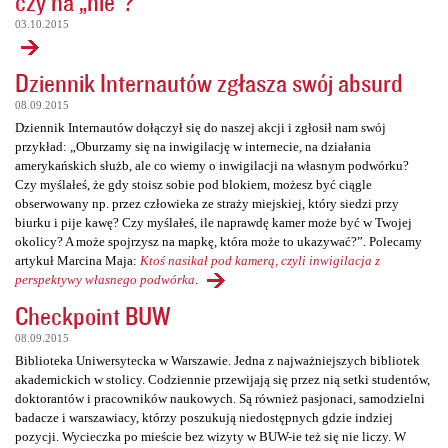
czy na „nie”?
03.10.2015
Dziennik Internautów zgłasza swój absurd
08.09.2015
Dziennik Internautów dołączył się do naszej akcji i zgłosił nam swój
przykład: „Oburzamy się na inwigilację w internecie, na działania
amerykańskich służb, ale co wiemy o inwigilacji na własnym podwórku?
Czy myślałeś, że gdy stoisz sobie pod blokiem, możesz być ciągle
obserwowany np. przez człowieka ze straży miejskiej, który siedzi przy
biurku i pije kawę? Czy myślałeś, ile naprawdę kamer może być w Twojej
okolicy? A może spojrzysz na mapkę, która może to ukazywać?”. Polecamy
artykuł Marcina Maja:
Ktoś nasikał pod kamerą, czyli inwigilacja z
perspektywy własnego podwórka
.
Checkpoint BUW
08.09.2015
Biblioteka Uniwersytecka w Warszawie. Jedna z najważniejszych bibliotek
akademickich w stolicy. Codziennie przewijają się przez nią setki studentów,
doktorantów i pracowników naukowych. Są również pasjonaci, samodzielni
badacze i warszawiacy, którzy poszukują niedostępnych gdzie indziej
pozycji. Wycieczka po mieście bez wizyty w BUW-ie też się nie liczy. W