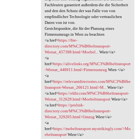
Fachleuten garantiert außerdem die die Sicherheit
und den den Schutz der was Falle von von
empfindlicher Technologie oder vertraulichen
Daten von ist von.
Gesichtspunkte, die für der Planung eines
Firmenumzugs in Wien zu beachten
<a href=
https://fire-
directory.com/M%C3%B6beltransport-
Wienat_457398.html>Moebel...
Wien</a>
<a
href=
https://alivelinks.org/M%C3%B6beltransport
-Wienat_448911.html>Firmenumzug
Wien </a>
<a
href=
https://relevantdirectories.com/M%C3%B6be
ltransport-Wienat_266121.html>M...
Wien</a>
<a href=
https://efdir.com/M%C3%B6beltransport-
Wienat_312629.html>Moebeltransport
Wien</a>
<a href=
https://prolink-
directory.com/M%C3%B6beltransport-
Wienat_329205.html>Umzug
Wien</a>
<a
href=
https://mobeltransport.mystrikingly.com/>Mo
ebeltransport
Wien</a>