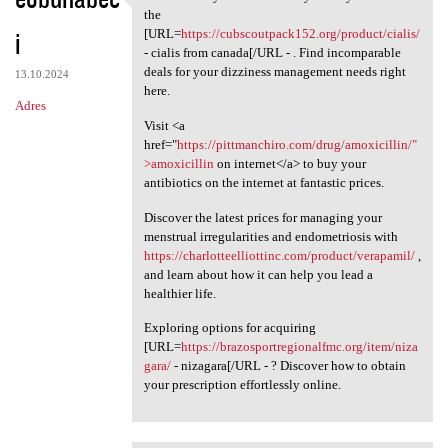
Be amazed by the
the
i
[URL=
https://cubscoutpack152.org/product/cialis/
- cialis from canada[/URL - . Find incomparable
deals for your dizziness management needs right
13.10.2024
here.
Adres
Visit <a
href="
https://pittmanchiro.com/drug/amoxicillin/"
>amoxicillin
on internet</a> to buy your
antibiotics on the internet at fantastic prices.
Discover the latest prices for managing your
menstrual irregularities and endometriosis with
https://charlotteelliottinc.com/product/verapamil/
,
and learn about how it can help you lead a
healthier life.
Exploring options for acquiring
[URL=
https://brazosportregionalfmc.org/item/niza
gara/
- nizagara[/URL - ? Discover how to obtain
your prescription effortlessly online.