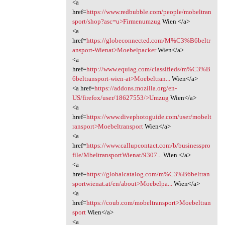
<a
href=
https://www.redbubble.com/people/mobeltran
sport/shop?asc=u>Firmenumzug
Wien </a>
<a
href=
https://globeconnected.com/M%C3%B6beltr
ansport-Wienat>Moebelpacker
Wien</a>
<a
href=
http://www.equiag.com/classifieds/m%C3%B
6beltransport-wien-at>Moebeltran...
Wien</a>
<a href=
https://addons.mozilla.org/en-
US/firefox/user/18627553/>Umzug
Wien</a>
<a
href=
https://www.divephotoguide.com/user/mobelt
ransport>Moebeltransport
Wien</a>
<a
href=
https://www.callupcontact.com/b/businesspro
file/MbeltransportWienat/9307...
Wien </a>
<a
href=
https://globalcatalog.com/m%C3%B6beltran
sportwienat.at/en/about>Moebelpa...
Wien</a>
<a
href=
https://coub.com/mobeltransport>Moebeltran
sport
Wien</a>
<a