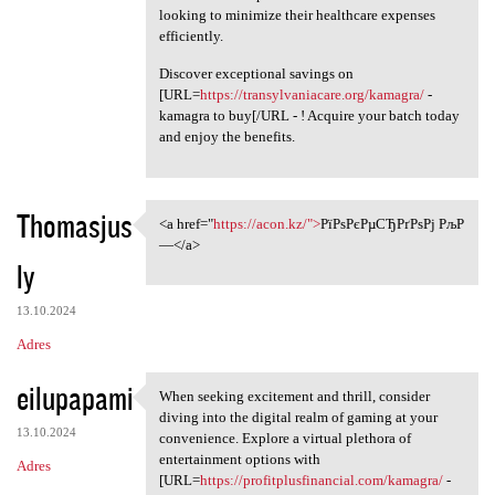
looking to minimize their healthcare expenses
efficiently.
Discover exceptional savings on
[URL=
https://transylvaniacare.org/kamagra/
-
kamagra to buy[/URL - ! Acquire your batch today
and enjoy the benefits.
Thomasjus
<a href="
https://acon.kz/">
РїРѕРєРµСЂРґРѕРј РљР
<a href="https://acon.kz/"
—</a>
ly
13.10.2024
Adres
eilupapami
When seeking excitement and thrill, consider
When seeking excitement and
diving into the digital realm of gaming at your
13.10.2024
convenience. Explore a virtual plethora of
entertainment options with
Adres
[URL=
https://profitplusfinancial.com/kamagra/
-