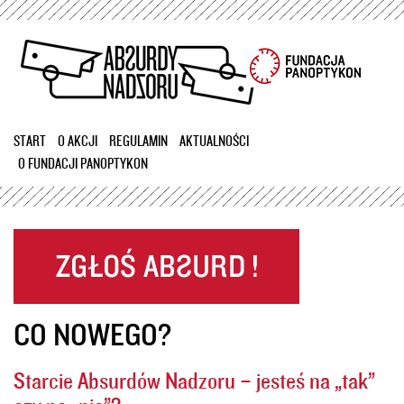
Przejdź
do
treści
START
O AKCJI
REGULAMIN
AKTUALNOŚCI
O FUNDACJI PANOPTYKON
CO NOWEGO?
Starcie Absurdów Nadzoru – jesteś na „tak”