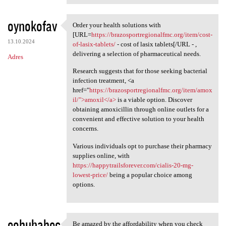
oynokofav
Order your health solutions with
Order your health solutions
[URL=
https://brazosportregionalfmc.org/item/cost-
13.10.2024
of-lasix-tablets/
- cost of lasix tablets[/URL - ,
delivering a selection of pharmaceutical needs.
Adres
Research suggests that for those seeking bacterial
infection treatment, <a
href="
https://brazosportregionalfmc.org/item/amox
il/">amoxil</a>
is a viable option. Discover
obtaining amoxicillin through online outlets for a
convenient and effective solution to your health
concerns.
Various individuals opt to purchase their pharmacy
supplies online, with
https://happytrailsforever.com/cialis-20-mg-
lowest-price/
being a popular choice among
options.
eobuhabec
Be amazed by the affordability when you check