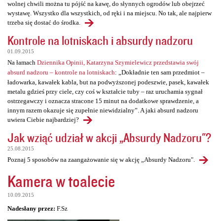
wolnej chwili można tu pójść na kawę, do słynnych ogrodów lub obejrzeć
wystawę. Wszystko dla wszystkich, od ręki i na miejscu. No tak, ale najpierw
trzeba się dostać do środka.
Kontrole na lotniskach i absurdy nadzoru
01.09.2015
Na łamach
Dziennika Opinii, Katarzyna Szymielewicz przedstawia swój
absurd nadzoru – kontrole na lotniskach
: „Dokładnie ten sam przedmiot –
ładowarka, kawałek kabla, but na podwyższonej podeszwie, pasek, kawałek
metalu gdzieś przy ciele, czy coś w kształcie tuby – raz uruchamia sygnał
ostrzegawczy i oznacza stracone 15 minut na dodatkowe sprawdzenie, a
innym razem okazuje się zupełnie niewidzialny”. A jaki absurd nadzoru
uwiera Ciebie najbardziej?
Jak wziąć udział w akcji „Absurdy Nadzoru"?
25.08.2015
Poznaj 5 sposobów na zaangażowanie się w akcję „Absurdy Nadzoru".
Kamera w toalecie
10.09.2015
Nadesłany przez:
F.Sz