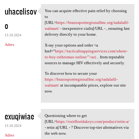
uhacelisov
You can acquire effective pain relief by choosing
You can acquire effective
to
o
[URL=
https://brazosportregionalfmc.org/tadalafil-
walmart/
- inexpensive cialis[/URL - , ensuring fast
delivery directly to your home.
13.10.2024
Adres
X-ray your options and order <a
href="
https://tacticaltrappingservices.com/where-
to-buy-zithromax-online/">azi...
from reputable
sources to manage HIV effectively and securely.
To discover how to secure your
https://brazosportregionalfmc.org/tadalafil-
walmart/
at incomparable prices, explore our site
now.
exuqiwiae
Questioning where to get
Questioning where to get [URL
[URL=
https://exitfloridakeys.com/product/retin-a/
13.10.2024
- retin a[/URL - ? Discover top-tier alternatives via
the web now.
Adres