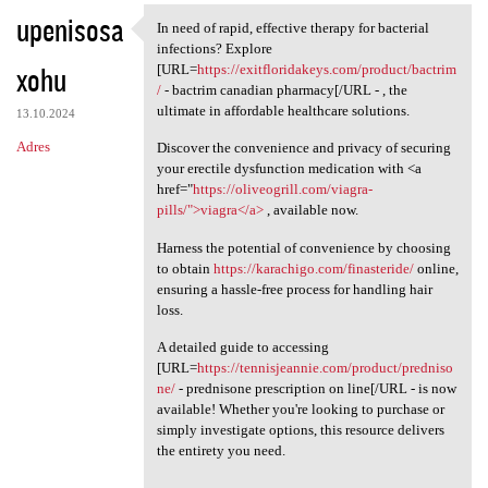
upenisosa
In need of rapid, effective therapy for bacterial
In need of rapid, effective
infections? Explore
xohu
[URL=
https://exitfloridakeys.com/product/bactrim
/
- bactrim canadian pharmacy[/URL - , the
ultimate in affordable healthcare solutions.
13.10.2024
Adres
Discover the convenience and privacy of securing
your erectile dysfunction medication with <a
href="
https://oliveogrill.com/viagra-
pills/">viagra</a>
, available now.
Harness the potential of convenience by choosing
to obtain
https://karachigo.com/finasteride/
online,
ensuring a hassle-free process for handling hair
loss.
A detailed guide to accessing
[URL=
https://tennisjeannie.com/product/predniso
ne/
- prednisone prescription on line[/URL - is now
available! Whether you're looking to purchase or
simply investigate options, this resource delivers
the entirety you need.