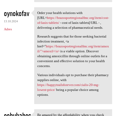
oynokofav
Order your health solutions with
Order your health solutions
[URL=
https://brazosportregionalfmc.org/item/cost-
13.10.2024
of-lasix-tablets/
- cost of lasix tablets[/URL - ,
delivering a selection of pharmaceutical needs.
Adres
Research suggests that for those seeking bacterial
infection treatment, <a
href="
https://brazosportregionalfmc.org/item/amox
il/">amoxil</a>
is a viable option. Discover
obtaining amoxicillin through online outlets for a
convenient and effective solution to your health
concerns.
Various individuals opt to purchase their pharmacy
supplies online, with
https://happytrailsforever.com/cialis-20-mg-
lowest-price/
being a popular choice among
options.
eobuhabec
Be amazed by the affordability when you check