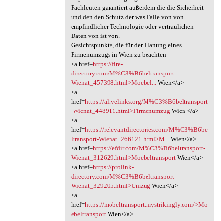
Fachleuten garantiert außerdem die die Sicherheit
und den den Schutz der was Falle von von
empfindlicher Technologie oder vertraulichen
Daten von ist von.
Gesichtspunkte, die für der Planung eines
Firmenumzugs in Wien zu beachten
<a href=
https://fire-
directory.com/M%C3%B6beltransport-
Wienat_457398.html>Moebel...
Wien</a>
<a
href=
https://alivelinks.org/M%C3%B6beltransport
-Wienat_448911.html>Firmenumzug
Wien </a>
<a
href=
https://relevantdirectories.com/M%C3%B6be
ltransport-Wienat_266121.html>M...
Wien</a>
<a href=
https://efdir.com/M%C3%B6beltransport-
Wienat_312629.html>Moebeltransport
Wien</a>
<a href=
https://prolink-
directory.com/M%C3%B6beltransport-
Wienat_329205.html>Umzug
Wien</a>
<a
href=
https://mobeltransport.mystrikingly.com/>Mo
ebeltransport
Wien</a>