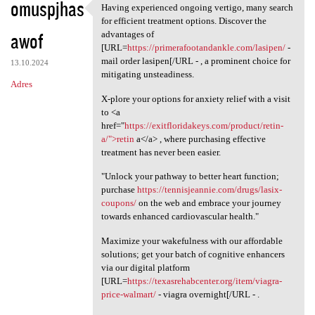
omuspjhas
Having experienced ongoing vertigo, many search
Having experienced ongoing
for efficient treatment options. Discover the
awof
advantages of
[URL=
https://primerafootandankle.com/lasipen/
-
mail order lasipen[/URL - , a prominent choice for
13.10.2024
mitigating unsteadiness.
Adres
X-plore your options for anxiety relief with a visit
to <a
href="
https://exitfloridakeys.com/product/retin-
a/">retin
a</a> , where purchasing effective
treatment has never been easier.
"Unlock your pathway to better heart function;
purchase
https://tennisjeannie.com/drugs/lasix-
coupons/
on the web and embrace your journey
towards enhanced cardiovascular health."
Maximize your wakefulness with our affordable
solutions; get your batch of cognitive enhancers
via our digital platform
[URL=
https://texasrehabcenter.org/item/viagra-
price-walmart/
- viagra overnight[/URL - .