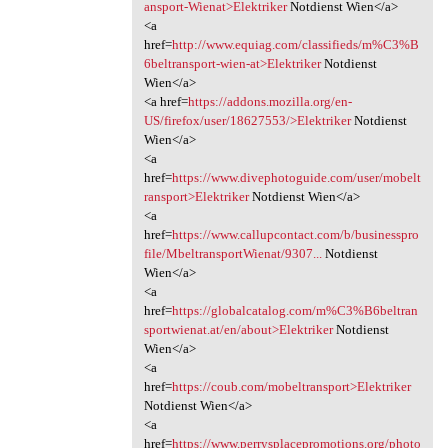
ansport-Wienat>Elektriker
Notdienst Wien</a>
<a
href=
http://www.equiag.com/classifieds/m%C3%B
6beltransport-wien-at>Elektriker
Notdienst
Wien</a>
<a href=
https://addons.mozilla.org/en-
US/firefox/user/18627553/>Elektriker
Notdienst
Wien</a>
<a
href=
https://www.divephotoguide.com/user/mobelt
ransport>Elektriker
Notdienst Wien</a>
<a
href=
https://www.callupcontact.com/b/businesspro
file/MbeltransportWienat/9307...
Notdienst
Wien</a>
<a
href=
https://globalcatalog.com/m%C3%B6beltran
sportwienat.at/en/about>Elektriker
Notdienst
Wien</a>
<a
href=
https://coub.com/mobeltransport>Elektriker
Notdienst Wien</a>
<a
href=
https://www.perrysplacepromotions.org/photo