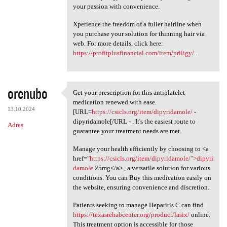
your passion with convenience.
Xperience the freedom of a fuller hairline when
you purchase your solution for thinning hair via
web. For more details, click here:
https://profitplusfinancial.com/item/priligy/
.
orenubo
Get your prescription for this antiplatelet
Get your prescription for
medication renewed with ease.
13.10.2024
[URL=
https://csicls.org/item/dipyridamole/
-
dipyridamole[/URL - . It's the easiest route to
Adres
guarantee your treatment needs are met.
Manage your health efficiently by choosing to <a
href="
https://csicls.org/item/dipyridamole/">dipyri
damole
25mg</a> , a versatile solution for various
conditions. You can Buy this medication easily on
the website, ensuring convenience and discretion.
Patients seeking to manage Hepatitis C can find
https://texasrehabcenter.org/product/lasix/
online.
This treatment option is accessible for those