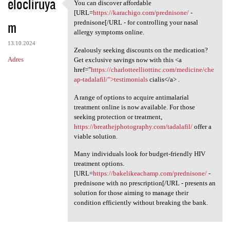
elocliruya
You can discover affordable
You can discover affordable
[URL=
https://karachigo.com/prednisone/
-
m
prednisone[/URL - for controlling your nasal
allergy symptoms online.
13.10.2024
Zealously seeking discounts on the medication?
Adres
Get exclusive savings now with this <a
href="
https://charlotteelliottinc.com/medicine/che
ap-tadalafil/">testimonials
cialis</a> .
A range of options to acquire antimalarial
treatment online is now available. For those
seeking protection or treatment,
https://breathejphotography.com/tadalafil/
offer a
viable solution.
Many individuals look for budget-friendly HIV
treatment options.
[URL=
https://bakelikeachamp.com/prednisone/
-
prednisone with no prescription[/URL - presents an
solution for those aiming to manage their
condition efficiently without breaking the bank.