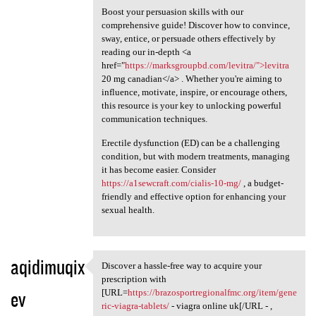
Boost your persuasion skills with our
comprehensive guide! Discover how to convince,
sway, entice, or persuade others effectively by
reading our in-depth <a
href="
https://marksgroupbd.com/levitra/">levitra
20 mg canadian</a> . Whether you're aiming to
influence, motivate, inspire, or encourage others,
this resource is your key to unlocking powerful
communication techniques.
Erectile dysfunction (ED) can be a challenging
condition, but with modern treatments, managing
it has become easier. Consider
https://a1sewcraft.com/cialis-10-mg/
, a budget-
friendly and effective option for enhancing your
sexual health.
aqidimuqix
Discover a hassle-free way to acquire your
Discover a hassle-free way to
prescription with
ev
[URL=
https://brazosportregionalfmc.org/item/gene
ric-viagra-tablets/
- viagra online uk[/URL - ,