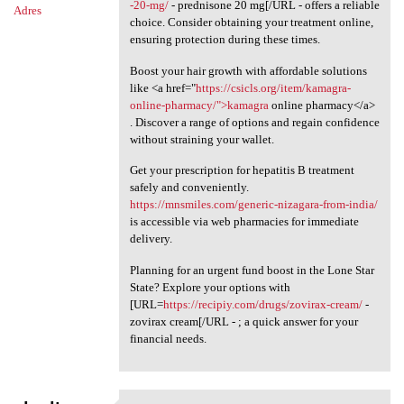
-20-mg/
- prednisone 20 mg[/URL - offers a reliable
Adres
choice. Consider obtaining your treatment online,
ensuring protection during these times.
Boost your hair growth with affordable solutions
like <a href="
https://csicls.org/item/kamagra-
online-pharmacy/">kamagra
online pharmacy</a>
. Discover a range of options and regain confidence
without straining your wallet.
Get your prescription for hepatitis B treatment
safely and conveniently.
https://mnsmiles.com/generic-nizagara-from-india/
is accessible via web pharmacies for immediate
delivery.
Planning for an urgent fund boost in the Lone Star
State? Explore your options with
[URL=
https://recipiy.com/drugs/zovirax-cream/
-
zovirax cream[/URL - ; a quick answer for your
financial needs.