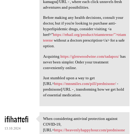
kamagra[/URL - , where each click unravels fresh
adventures and possibilities.
Before making any health decisions, consult your
doctor, but if you're looking to purchase anti-
hyperlipidemic drugs, consider visiting <a
href="
https://rrhail.org/product/triamterene/">triam
terene
without a doctors prescription</a> for a safe
option.
Acquiring
https://glenwoodwine.com/tadapox/
has
never been simpler. Order your treatment
conveniently online.
Just stumbled upon a way to get
[URL=
https://mnsmiles.com/pill/prednisone/
-
prednisone[/URL - , transforming how we get hold
of essential medication.
ifihattefi
When considering antiviral protection against
When considering antiviral
COVID-19,
13.10.2024
[URL=
https://heavenlyhappyhour.com/prednisone