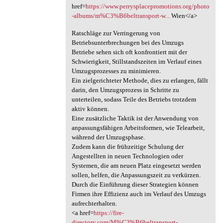
href=
https://www.perrysplacepromotions.org/photo
-albums/m%C3%B6beltransport-w...
Wien</a>
Ratschläge zur Verringerung von
Betriebsunterbrechungen bei des Umzugs
Betriebe sehen sich oft konfrontiert mit der
Schwierigkeit, Stillstandszeiten im Verlauf eines
Umzugsprozesses zu minimieren.
Ein zielgerichteter Methode, dies zu erlangen, fällt
darin, den Umzugsprozess in Schritte zu
unterteilen, sodass Teile des Betriebs trotzdem
aktiv können.
Eine zusätzliche Taktik ist der Anwendung von
anpassungsfähigen Arbeitsformen, wie Telearbeit,
während der Umzugsphase.
Zudem kann die frühzeitige Schulung der
Angestellten in neuen Technologien oder
Systemen, die am neuen Platz eingesetzt werden
sollen, helfen, die Anpassungszeit zu verkürzen.
Durch die Einführung dieser Strategien können
Firmen ihre Effizienz auch im Verlauf des Umzugs
aufrechterhalten.
<a href=
https://fire-
directory.com/M%C3%B6beltransport-