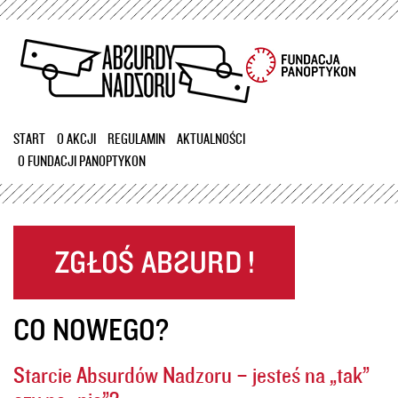
Przejdź
do
treści
START
O AKCJI
REGULAMIN
AKTUALNOŚCI
O FUNDACJI PANOPTYKON
CO NOWEGO?
Starcie Absurdów Nadzoru – jesteś na „tak”