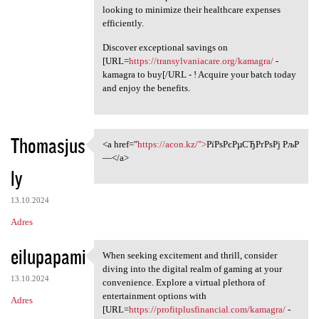
looking to minimize their healthcare expenses
efficiently.
Discover exceptional savings on
[URL=
https://transylvaniacare.org/kamagra/
-
kamagra to buy[/URL - ! Acquire your batch today
and enjoy the benefits.
Thomasjus
<a href="
https://acon.kz/">
РїРѕРєРµСЂРґРѕРј РљР
<a href="https://acon.kz/"
—</a>
ly
13.10.2024
Adres
eilupapami
When seeking excitement and thrill, consider
When seeking excitement and
diving into the digital realm of gaming at your
13.10.2024
convenience. Explore a virtual plethora of
entertainment options with
Adres
[URL=
https://profitplusfinancial.com/kamagra/
-