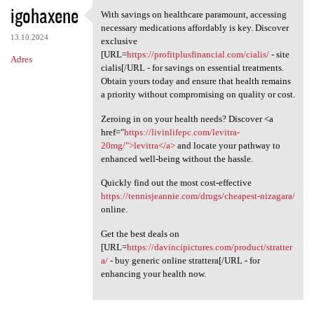
igohaxene
With savings on healthcare paramount, accessing
With savings on healthcare
necessary medications affordably is key. Discover
13.10.2024
exclusive
[URL=
https://profitplusfinancial.com/cialis/
- site
Adres
cialis[/URL - for savings on essential treatments.
Obtain yours today and ensure that health remains
a priority without compromising on quality or cost.
Zeroing in on your health needs? Discover <a
href="
https://livinlifepc.com/levitra-
20mg/">levitra</a>
and locate your pathway to
enhanced well-being without the hassle.
Quickly find out the most cost-effective
https://tennisjeannie.com/drugs/cheapest-nizagara/
online.
Get the best deals on
[URL=
https://davincipictures.com/product/stratter
a/
- buy generic online strattera[/URL - for
enhancing your health now.