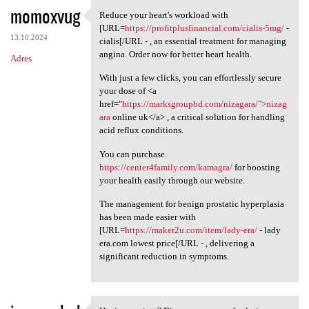
momoxvug
Reduce your heart's workload with
Reduce your heart's workload
[URL=
https://profitplusfinancial.com/cialis-5mg/
-
13.10.2024
cialis[/URL - , an essential treatment for managing
angina. Order now for better heart health.
Adres
With just a few clicks, you can effortlessly secure
your dose of <a
href="
https://marksgroupbd.com/nizagara/">nizag
ara
online uk</a> , a critical solution for handling
acid reflux conditions.
You can purchase
https://center4family.com/kamagra/
for boosting
your health easily through our website.
The management for benign prostatic hyperplasia
has been made easier with
[URL=
https://maker2u.com/item/lady-era/
- lady
era.com lowest price[/URL - , delivering a
significant reduction in symptoms.