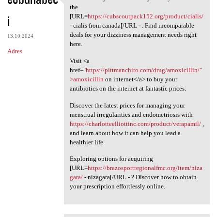
Be amazed by the
the
i
[URL=
https://cubscoutpack152.org/product/cialis/
- cialis from canada[/URL - . Find incomparable
deals for your dizziness management needs right
13.10.2024
here.
Adres
Visit <a
href="
https://pittmanchiro.com/drug/amoxicillin/"
>amoxicillin
on internet</a> to buy your
antibiotics on the internet at fantastic prices.
Discover the latest prices for managing your
menstrual irregularities and endometriosis with
https://charlotteelliottinc.com/product/verapamil/
,
and learn about how it can help you lead a
healthier life.
Exploring options for acquiring
[URL=
https://brazosportregionalfmc.org/item/niza
gara/
- nizagara[/URL - ? Discover how to obtain
your prescription effortlessly online.