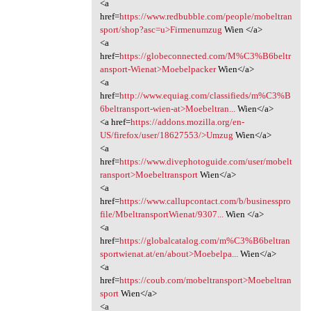
<a
href=
https://www.redbubble.com/people/mobeltran
sport/shop?asc=u>Firmenumzug
Wien </a>
<a
href=
https://globeconnected.com/M%C3%B6beltr
ansport-Wienat>Moebelpacker
Wien</a>
<a
href=
http://www.equiag.com/classifieds/m%C3%B
6beltransport-wien-at>Moebeltran...
Wien</a>
<a href=
https://addons.mozilla.org/en-
US/firefox/user/18627553/>Umzug
Wien</a>
<a
href=
https://www.divephotoguide.com/user/mobelt
ransport>Moebeltransport
Wien</a>
<a
href=
https://www.callupcontact.com/b/businesspro
file/MbeltransportWienat/9307...
Wien </a>
<a
href=
https://globalcatalog.com/m%C3%B6beltran
sportwienat.at/en/about>Moebelpa...
Wien</a>
<a
href=
https://coub.com/mobeltransport>Moebeltran
sport
Wien</a>
<a