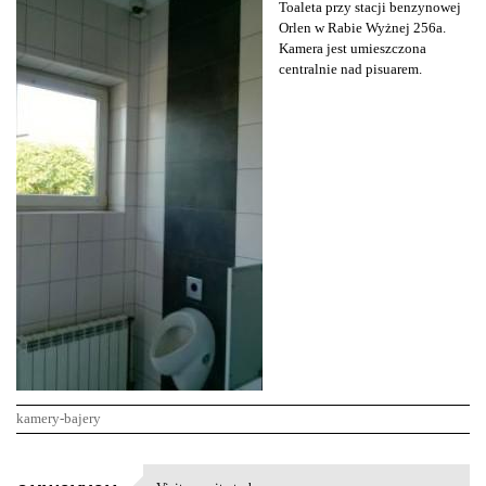
Toaleta przy stacji benzynowej
Orlen w Rabie Wyżnej 256a.
Kamera jest umieszczona
centralnie nad pisuarem.
kamery-bajery
K