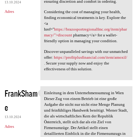
ensuring discretion and comfort in ordering.
13.10.2024
Adres
Considering the cost of managing your health,
finding economical treatments is key. Explore the
<a
href="
https://brazosportregionalfmc.org/item/phar
macy/">discount
pharmacy</a> for a wallet-
friendly option in managing your condition.
Discover unparalleled savings with our unmatched
offer:
https://profitplusfinancial.com/item/amoxil/
. Secure your supply now and enjoy the
effectiveness of this solution.
FrankSham
Einleitung in dem Unternehmensumzug in Wien
Einleitung in dem
Dieser Zug von einem Betrieb ist eine große
e
Aufgabe die nicht nur nicht eine Menge Planung
und feinfühliges Handwerk benötigt. Wiener Stadt,
die als wirtschaftliches Kern der Republik
13.10.2024
Österreich, stellt sich dar als ein Ziel von
Adres
Firmenumzüge. Der Artikel stellt einen
detaillierten Einblick in die die Firmenumzugs in