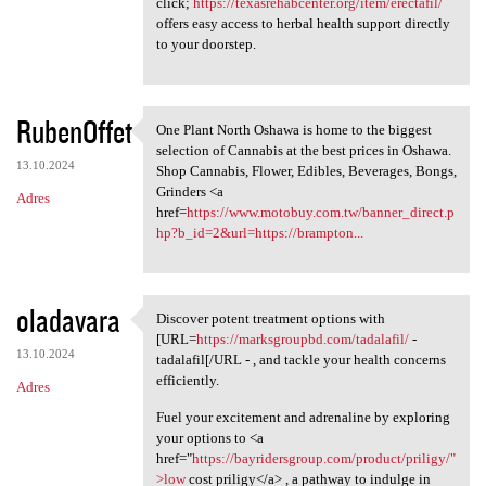
click;
https://texasrehabcenter.org/item/erectafil/
offers easy access to herbal health support directly
to your doorstep.
RubenOffet
One Plant North Oshawa is home to the biggest
One Plant North Oshawa is
selection of Cannabis at the best prices in Oshawa.
13.10.2024
Shop Cannabis, Flower, Edibles, Beverages, Bongs,
Grinders <a
Adres
href=
https://www.motobuy.com.tw/banner_direct.p
hp?b_id=2&url=https://brampton...
oladavara
Discover potent treatment options with
Discover potent treatment
[URL=
https://marksgroupbd.com/tadalafil/
-
13.10.2024
tadalafil[/URL - , and tackle your health concerns
efficiently.
Adres
Fuel your excitement and adrenaline by exploring
your options to <a
href="
https://bayridersgroup.com/product/priligy/"
>low
cost priligy</a> , a pathway to indulge in