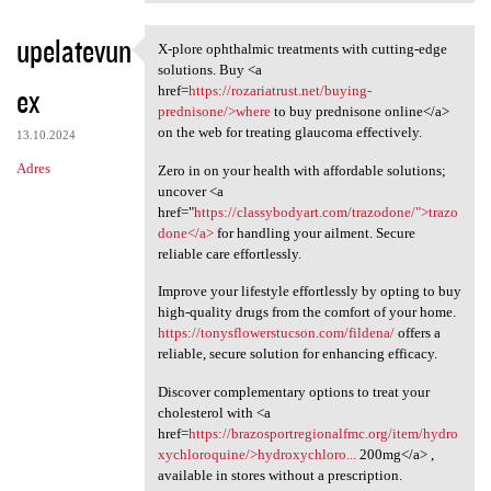
upelatevun
X-plore ophthalmic treatments with cutting-edge
X-plore ophthalmic treatments
solutions. Buy <a
ex
href=
https://rozariatrust.net/buying-
prednisone/>where
to buy prednisone online</a>
on the web for treating glaucoma effectively.
13.10.2024
Adres
Zero in on your health with affordable solutions;
uncover <a
href="
https://classybodyart.com/trazodone/">trazo
done</a>
for handling your ailment. Secure
reliable care effortlessly.
Improve your lifestyle effortlessly by opting to buy
high-quality drugs from the comfort of your home.
https://tonysflowerstucson.com/fildena/
offers a
reliable, secure solution for enhancing efficacy.
Discover complementary options to treat your
cholesterol with <a
href=
https://brazosportregionalfmc.org/item/hydro
xychloroquine/>hydroxychloro...
200mg</a> ,
available in stores without a prescription.