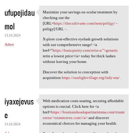
ufupejidau
Maximize your savings on ocular treatment by
Maximize your savings on
checking out the
mol
[URL=
https://thecultivarte.com/item/priligy/
-
priligy[/URL - .
13.10.2024
X-plore cost-effective eyelash growth solutions
Adres
with our comprehensive range! <a
href="
https://basicpurity.com/retin-a/">generic
retin a lowest price</a> today for thick lashes
without leaving your home.
Discover the solution to conception with
acquisition
https://sunlightvillage.org/lady-era/
.
iyaxejevus
With medication costs soaring, securing affordable
With medication costs soaring
options is crucial. Click here for <a
e
href=
https://fountainheadapartmentsma.com/triamt
erene/>triamterene.com</a>
and discover
economical choices for managing your health.
13.10.2024