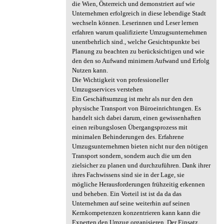
die Wien, Österreich und demonstriert auf wie
Unternehmen erfolgreich in diese lebendige Stadt
wechseln können. Leserinnen und Leser lernen
erfahren warum qualifizierte Umzugsunternehmen
unentbehrlich sind., welche Gesichtspunkte bei
Planung zu beachten zu berücksichtigen und wie
den den so Aufwand minimem Aufwand und Erfolg
Nutzen kann.
Die Wichtigkeit von professioneller
Umzugsservices verstehen
Ein Geschäftsumzug ist mehr als nur den den
physische Transport von Büroeinrichtungen. Es
handelt sich dabei darum, einen gewissenhaften
einen reibungslosen Übergangsprozess mit
minimalen Behinderungen des. Erfahrene
Umzugsunternehmen bieten nicht nur den nötigen
Transport sondern, sondern auch die um den
zielsicher zu planen und durchzuführen. Dank ihrer
ihres Fachwissens sind sie in der Lage, sie
mögliche Herausforderungen frühzeitig erkennen
und beheben. Ein Vorteil ist ist da da das
Unternehmen auf seine weiterhin auf seinen
Kernkompetenzen konzentrieren kann kann die
Experten den Umzug organisieren. Der Einsatz