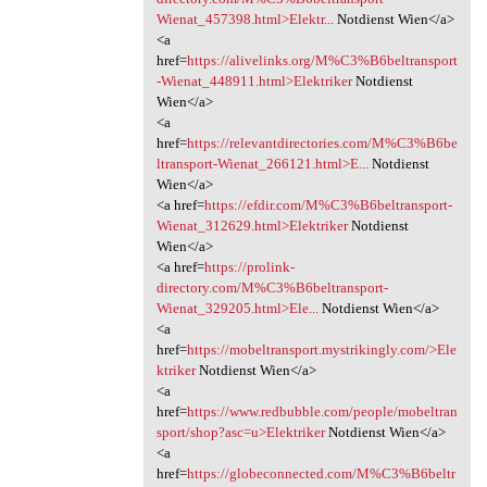
Wienat_457398.html>Elektr...
Notdienst Wien</a>
<a
href=
https://alivelinks.org/M%C3%B6beltransport
-Wienat_448911.html>Elektriker
Notdienst
Wien</a>
<a
href=
https://relevantdirectories.com/M%C3%B6be
ltransport-Wienat_266121.html>E...
Notdienst
Wien</a>
<a href=
https://efdir.com/M%C3%B6beltransport-
Wienat_312629.html>Elektriker
Notdienst
Wien</a>
<a href=
https://prolink-
directory.com/M%C3%B6beltransport-
Wienat_329205.html>Ele...
Notdienst Wien</a>
<a
href=
https://mobeltransport.mystrikingly.com/>Ele
ktriker
Notdienst Wien</a>
<a
href=
https://www.redbubble.com/people/mobeltran
sport/shop?asc=u>Elektriker
Notdienst Wien</a>
<a
href=
https://globeconnected.com/M%C3%B6beltr