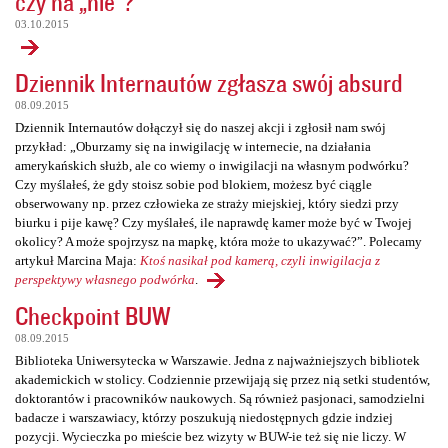
czy na „nie”?
03.10.2015
Dziennik Internautów zgłasza swój absurd
08.09.2015
Dziennik Internautów dołączył się do naszej akcji i zgłosił nam swój
przykład: „Oburzamy się na inwigilację w internecie, na działania
amerykańskich służb, ale co wiemy o inwigilacji na własnym podwórku?
Czy myślałeś, że gdy stoisz sobie pod blokiem, możesz być ciągle
obserwowany np. przez człowieka ze straży miejskiej, który siedzi przy
biurku i pije kawę? Czy myślałeś, ile naprawdę kamer może być w Twojej
okolicy? A może spojrzysz na mapkę, która może to ukazywać?”. Polecamy
artykuł Marcina Maja:
Ktoś nasikał pod kamerą, czyli inwigilacja z
perspektywy własnego podwórka
.
Checkpoint BUW
08.09.2015
Biblioteka Uniwersytecka w Warszawie. Jedna z najważniejszych bibliotek
akademickich w stolicy. Codziennie przewijają się przez nią setki studentów,
doktorantów i pracowników naukowych. Są również pasjonaci, samodzielni
badacze i warszawiacy, którzy poszukują niedostępnych gdzie indziej
pozycji. Wycieczka po mieście bez wizyty w BUW-ie też się nie liczy. W