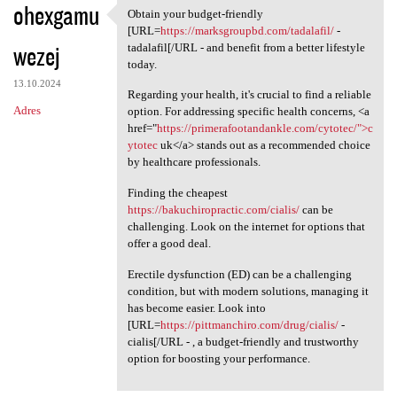
ohexgamu
Obtain your budget-friendly
Obtain your budget-friendly
[URL=
https://marksgroupbd.com/tadalafil/
-
wezej
tadalafil[/URL - and benefit from a better lifestyle
today.
13.10.2024
Regarding your health, it's crucial to find a reliable
Adres
option. For addressing specific health concerns, <a
href="
https://primerafootandankle.com/cytotec/">c
ytotec
uk</a> stands out as a recommended choice
by healthcare professionals.
Finding the cheapest
https://bakuchiropractic.com/cialis/
can be
challenging. Look on the internet for options that
offer a good deal.
Erectile dysfunction (ED) can be a challenging
condition, but with modern solutions, managing it
has become easier. Look into
[URL=
https://pittmanchiro.com/drug/cialis/
-
cialis[/URL - , a budget-friendly and trustworthy
option for boosting your performance.