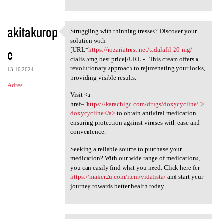
akitakurop
Struggling with thinning tresses? Discover your
Struggling with thinning
solution with
e
[URL=
https://rozariatrust.net/tadalafil-20-mg/
-
cialis 5mg best price[/URL - . This cream offers a
revolutionary approach to rejuvenating your locks,
13.10.2024
providing visible results.
Adres
Visit <a
href="
https://karachigo.com/drugs/doxycycline/">
doxycycline</a>
to obtain antiviral medication,
ensuring protection against viruses with ease and
convenience.
Seeking a reliable source to purchase your
medication? With our wide range of medications,
you can easily find what you need. Click here for
https://maker2u.com/item/vidalista/
and start your
journey towards better health today.