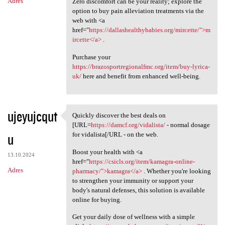
Adres
Zero discomfort can be your reality; explore the
option to buy pain alleviation treatments via the
web with <a
href="
https://dallashealthybabies.org/mircette/">m
ircette</a>
.
Purchase your
https://brazosportregionalfmc.org/item/buy-lyrica-
uk/
here and benefit from enhanced well-being.
ujeyujcqut
Quickly discover the best deals on
Quickly discover the best
[URL=
https://damcf.org/vidalista/
- normal dosage
u
for vidalista[/URL - on the web.
Boost your health with <a
13.10.2024
href="
https://csicls.org/item/kamagra-online-
Adres
pharmacy/">kamagra</a>
. Whether you're looking
to strengthen your immunity or support your
body's natural defenses, this solution is available
online for buying.
Get your daily dose of wellness with a simple