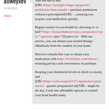
auweyxov
Visit our site to buy
Visit our site to buy [URL
o
[URL=
https://sunlightvillage.org/generic-
13.10.2024
m
prednisone-from-canada/
- purchase prednisone
without a prescription[/URL - , ensuring you
Adres
e
acquire your medication quickly.
n
Regain control of your health by choosing to <a
t
href="
https://fontanellabenevento.com/product/cip
ro/">genuine
cipro 750 price</a> . With our
a
service, you can obtain your needed therapy
r
effortlessly from the comfort of your home.
z
Discover a hassle-free way to obtain your
e
medication with
https://livinlifepc.com/retin-a/
,
ensuring privacy and convenience in purchase.
Keeping your cholesterol levels in check is crucial,
and
[URL=
https://cubscoutpack152.org/product/propr
anolol/
- generic propranolol uk[/URL - might be
the key. Look into affordable options to control
your heart health today.