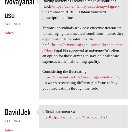
ivovayahal
Having anxiety? Discover a range of solutions
Having anxiety? Discover a
[URL=
https://center4family.com/cheap-viagra/
-
usu
viagra canada[/URL - . Obtain your next
prescription online.
13.10.2024
Various individuals seek cost-effective treatments
Adres
for managing their medical conditions; hence, they
explore affordable solutions. <a
href="
https://driverstestingmi.com/pill/triamterene
/">buy
legal fda approved triamterene</a> offers
an option for those aiming to save on healthcare
expenses while maintaining quality.
Considering the fluctuating
https://cubscoutpack152.org/drug/isotretinoin/
,
it's worth researching different platforms to buy
your medications through the web.
DavidJek
official statement <a
official statement <a href
href=
http://1wincom.pro/>1win
com</a>
13.10.2024
Adres