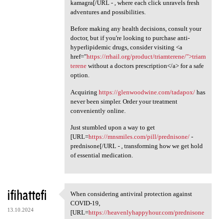
kamagra[/URL - , where each click unravels fresh
adventures and possibilities.
Before making any health decisions, consult your
doctor, but if you're looking to purchase anti-
hyperlipidemic drugs, consider visiting <a
href="
https://rrhail.org/product/triamterene/">triam
terene
without a doctors prescription</a> for a safe
option.
Acquiring
https://glenwoodwine.com/tadapox/
has
never been simpler. Order your treatment
conveniently online.
Just stumbled upon a way to get
[URL=
https://mnsmiles.com/pill/prednisone/
-
prednisone[/URL - , transforming how we get hold
of essential medication.
ifihattefi
When considering antiviral protection against
When considering antiviral
COVID-19,
13.10.2024
[URL=
https://heavenlyhappyhour.com/prednisone