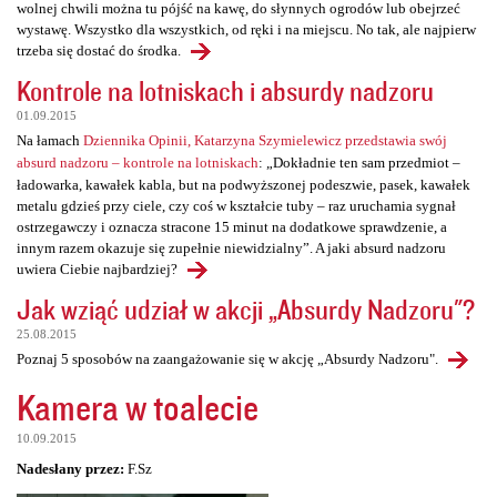
wolnej chwili można tu pójść na kawę, do słynnych ogrodów lub obejrzeć
wystawę. Wszystko dla wszystkich, od ręki i na miejscu. No tak, ale najpierw
trzeba się dostać do środka.
Kontrole na lotniskach i absurdy nadzoru
01.09.2015
Na łamach
Dziennika Opinii, Katarzyna Szymielewicz przedstawia swój
absurd nadzoru – kontrole na lotniskach
: „Dokładnie ten sam przedmiot –
ładowarka, kawałek kabla, but na podwyższonej podeszwie, pasek, kawałek
metalu gdzieś przy ciele, czy coś w kształcie tuby – raz uruchamia sygnał
ostrzegawczy i oznacza stracone 15 minut na dodatkowe sprawdzenie, a
innym razem okazuje się zupełnie niewidzialny”. A jaki absurd nadzoru
uwiera Ciebie najbardziej?
Jak wziąć udział w akcji „Absurdy Nadzoru"?
25.08.2015
Poznaj 5 sposobów na zaangażowanie się w akcję „Absurdy Nadzoru".
Kamera w toalecie
10.09.2015
Nadesłany przez:
F.Sz