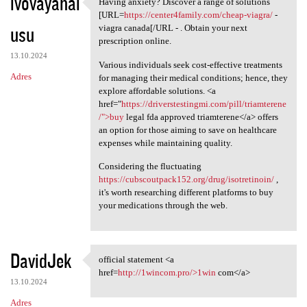
ivovayahal
Having anxiety? Discover a range of solutions
Having anxiety? Discover a
[URL=
https://center4family.com/cheap-viagra/
-
usu
viagra canada[/URL - . Obtain your next
prescription online.
13.10.2024
Various individuals seek cost-effective treatments
Adres
for managing their medical conditions; hence, they
explore affordable solutions. <a
href="
https://driverstestingmi.com/pill/triamterene
/">buy
legal fda approved triamterene</a> offers
an option for those aiming to save on healthcare
expenses while maintaining quality.
Considering the fluctuating
https://cubscoutpack152.org/drug/isotretinoin/
,
it's worth researching different platforms to buy
your medications through the web.
DavidJek
official statement <a
official statement <a href
href=
http://1wincom.pro/>1win
com</a>
13.10.2024
Adres