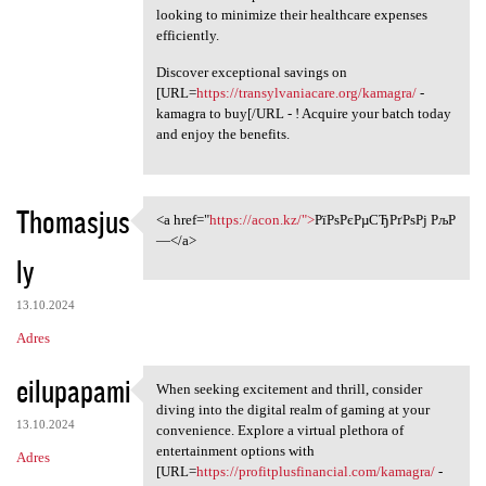
looking to minimize their healthcare expenses
efficiently.
Discover exceptional savings on
[URL=
https://transylvaniacare.org/kamagra/
-
kamagra to buy[/URL - ! Acquire your batch today
and enjoy the benefits.
Thomasjus
<a href="
https://acon.kz/">
РїРѕРєРµСЂРґРѕРј РљР
<a href="https://acon.kz/"
—</a>
ly
13.10.2024
Adres
eilupapami
When seeking excitement and thrill, consider
When seeking excitement and
diving into the digital realm of gaming at your
13.10.2024
convenience. Explore a virtual plethora of
entertainment options with
Adres
[URL=
https://profitplusfinancial.com/kamagra/
-