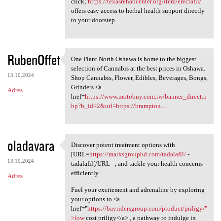
click;
https://texasrehabcenter.org/item/erectafil/
offers easy access to herbal health support directly
to your doorstep.
RubenOffet
One Plant North Oshawa is home to the biggest
One Plant North Oshawa is
selection of Cannabis at the best prices in Oshawa.
13.10.2024
Shop Cannabis, Flower, Edibles, Beverages, Bongs,
Grinders <a
Adres
href=
https://www.motobuy.com.tw/banner_direct.p
hp?b_id=2&url=https://brampton...
oladavara
Discover potent treatment options with
Discover potent treatment
[URL=
https://marksgroupbd.com/tadalafil/
-
13.10.2024
tadalafil[/URL - , and tackle your health concerns
efficiently.
Adres
Fuel your excitement and adrenaline by exploring
your options to <a
href="
https://bayridersgroup.com/product/priligy/"
>low
cost priligy</a> , a pathway to indulge in