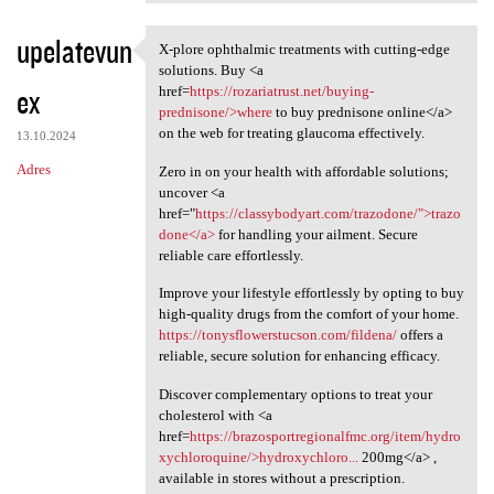
upelatevun
X-plore ophthalmic treatments with cutting-edge
X-plore ophthalmic treatments
solutions. Buy <a
ex
href=
https://rozariatrust.net/buying-
prednisone/>where
to buy prednisone online</a>
on the web for treating glaucoma effectively.
13.10.2024
Adres
Zero in on your health with affordable solutions;
uncover <a
href="
https://classybodyart.com/trazodone/">trazo
done</a>
for handling your ailment. Secure
reliable care effortlessly.
Improve your lifestyle effortlessly by opting to buy
high-quality drugs from the comfort of your home.
https://tonysflowerstucson.com/fildena/
offers a
reliable, secure solution for enhancing efficacy.
Discover complementary options to treat your
cholesterol with <a
href=
https://brazosportregionalfmc.org/item/hydro
xychloroquine/>hydroxychloro...
200mg</a> ,
available in stores without a prescription.