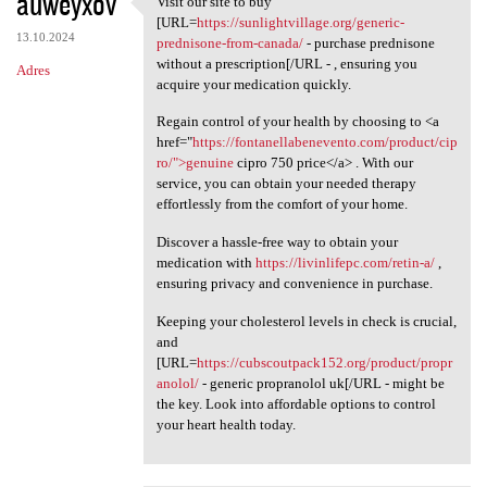
auweyxov
Visit our site to buy
Visit our site to buy [URL
o
[URL=
https://sunlightvillage.org/generic-
13.10.2024
m
prednisone-from-canada/
- purchase prednisone
without a prescription[/URL - , ensuring you
Adres
e
acquire your medication quickly.
n
Regain control of your health by choosing to <a
t
href="
https://fontanellabenevento.com/product/cip
ro/">genuine
cipro 750 price</a> . With our
a
service, you can obtain your needed therapy
r
effortlessly from the comfort of your home.
z
Discover a hassle-free way to obtain your
e
medication with
https://livinlifepc.com/retin-a/
,
ensuring privacy and convenience in purchase.
Keeping your cholesterol levels in check is crucial,
and
[URL=
https://cubscoutpack152.org/product/propr
anolol/
- generic propranolol uk[/URL - might be
the key. Look into affordable options to control
your heart health today.