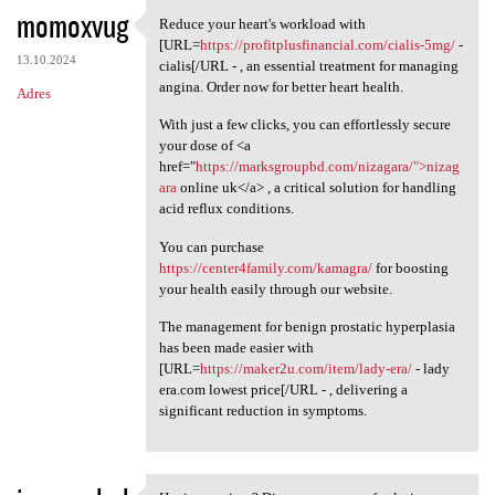
momoxvug
Reduce your heart's workload with
Reduce your heart's workload
[URL=
https://profitplusfinancial.com/cialis-5mg/
-
13.10.2024
cialis[/URL - , an essential treatment for managing
angina. Order now for better heart health.
Adres
With just a few clicks, you can effortlessly secure
your dose of <a
href="
https://marksgroupbd.com/nizagara/">nizag
ara
online uk</a> , a critical solution for handling
acid reflux conditions.
You can purchase
https://center4family.com/kamagra/
for boosting
your health easily through our website.
The management for benign prostatic hyperplasia
has been made easier with
[URL=
https://maker2u.com/item/lady-era/
- lady
era.com lowest price[/URL - , delivering a
significant reduction in symptoms.