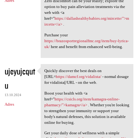
Adres
Zero discomfort can be your reality; explore the
option to buy pain alleviation treatments via the
web with <a
href="
https://dallashealthybabies.org/mircette/">m
ircette</a>
.
Purchase your
https://brazosportregionalfmc.org/item/buy-lyrica-
uk/
here and benefit from enhanced well-being.
ujeyujcqut
Quickly discover the best deals on
Quickly discover the best
[URL=
https://damcf.org/vidalista/
- normal dosage
u
for vidalista[/URL - on the web.
Boost your health with <a
13.10.2024
href="
https://csicls.org/item/kamagra-online-
Adres
pharmacy/">kamagra</a>
. Whether you're looking
to strengthen your immunity or support your
body's natural defenses, this solution is available
online for buying.
Get your daily dose of wellness with a simple