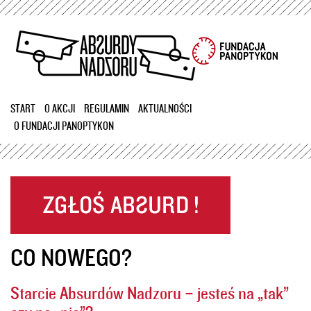
Przejdź
do
treści
START
O AKCJI
REGULAMIN
AKTUALNOŚCI
O FUNDACJI PANOPTYKON
CO NOWEGO?
Starcie Absurdów Nadzoru – jesteś na „tak”