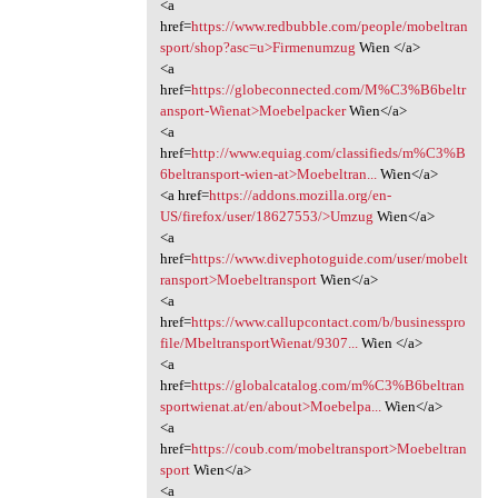
<a
href=
https://www.redbubble.com/people/mobeltran
sport/shop?asc=u>Firmenumzug
Wien </a>
<a
href=
https://globeconnected.com/M%C3%B6beltr
ansport-Wienat>Moebelpacker
Wien</a>
<a
href=
http://www.equiag.com/classifieds/m%C3%B
6beltransport-wien-at>Moebeltran...
Wien</a>
<a href=
https://addons.mozilla.org/en-
US/firefox/user/18627553/>Umzug
Wien</a>
<a
href=
https://www.divephotoguide.com/user/mobelt
ransport>Moebeltransport
Wien</a>
<a
href=
https://www.callupcontact.com/b/businesspro
file/MbeltransportWienat/9307...
Wien </a>
<a
href=
https://globalcatalog.com/m%C3%B6beltran
sportwienat.at/en/about>Moebelpa...
Wien</a>
<a
href=
https://coub.com/mobeltransport>Moebeltran
sport
Wien</a>
<a