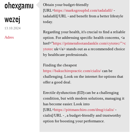
ohexgamu
Obtain your budget-friendly
Obtain your budget-friendly
[URL=
https://marksgroupbd.com/tadalafil/
-
wezej
tadalafil[/URL - and benefit from a better lifestyle
today.
13.10.2024
Regarding your health, it's crucial to find a reliable
Adres
option. For addressing specific health concerns, <a
href="
https://primerafootandankle.com/cytotec/">c
ytotec
uk</a> stands out as a recommended choice
by healthcare professionals.
Finding the cheapest
https://bakuchiropractic.com/cialis/
can be
challenging. Look on the internet for options that
offer a good deal.
Erectile dysfunction (ED) can be a challenging
condition, but with modern solutions, managing it
has become easier. Look into
[URL=
https://pittmanchiro.com/drug/cialis/
-
cialis[/URL - , a budget-friendly and trustworthy
option for boosting your performance.