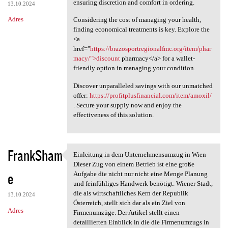
ensuring discretion and comfort in ordering.
13.10.2024
Adres
Considering the cost of managing your health,
finding economical treatments is key. Explore the
<a
href="
https://brazosportregionalfmc.org/item/phar
macy/">discount
pharmacy</a> for a wallet-
friendly option in managing your condition.
Discover unparalleled savings with our unmatched
offer:
https://profitplusfinancial.com/item/amoxil/
. Secure your supply now and enjoy the
effectiveness of this solution.
FrankSham
Einleitung in dem Unternehmensumzug in Wien
Einleitung in dem
Dieser Zug von einem Betrieb ist eine große
e
Aufgabe die nicht nur nicht eine Menge Planung
und feinfühliges Handwerk benötigt. Wiener Stadt,
die als wirtschaftliches Kern der Republik
13.10.2024
Österreich, stellt sich dar als ein Ziel von
Adres
Firmenumzüge. Der Artikel stellt einen
detaillierten Einblick in die die Firmenumzugs in