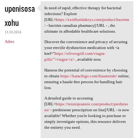
upenisosa
In need of rapid, effective therapy for bacterial
In need of rapid, effective
infections? Explore
xohu
[URL=
https://exitfloridakeys.com/product/bactrim
/
- bactrim canadian pharmacy[/URL - , the
ultimate in affordable healthcare solutions.
13.10.2024
Adres
Discover the convenience and privacy of securing
your erectile dysfunction medication with <a
href="
https://oliveogrill.com/viagra-
pills/">viagra</a>
, available now.
Harness the potential of convenience by choosing
to obtain
https://karachigo.com/finasteride/
online,
ensuring a hassle-free process for handling hair
loss.
A detailed guide to accessing
[URL=
https://tennisjeannie.com/product/predniso
ne/
- prednisone prescription on line[/URL - is now
available! Whether you're looking to purchase or
simply investigate options, this resource delivers
the entirety you need.