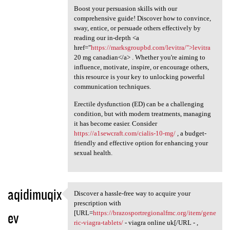
Boost your persuasion skills with our
comprehensive guide! Discover how to convince,
sway, entice, or persuade others effectively by
reading our in-depth <a
href="
https://marksgroupbd.com/levitra/">levitra
20 mg canadian</a> . Whether you're aiming to
influence, motivate, inspire, or encourage others,
this resource is your key to unlocking powerful
communication techniques.
Erectile dysfunction (ED) can be a challenging
condition, but with modern treatments, managing
it has become easier. Consider
https://a1sewcraft.com/cialis-10-mg/
, a budget-
friendly and effective option for enhancing your
sexual health.
aqidimuqix
Discover a hassle-free way to acquire your
Discover a hassle-free way to
prescription with
ev
[URL=
https://brazosportregionalfmc.org/item/gene
ric-viagra-tablets/
- viagra online uk[/URL - ,