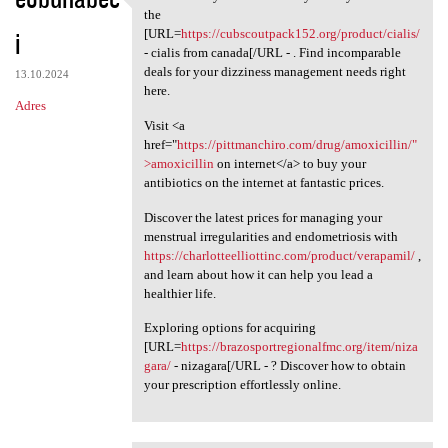
Be amazed by the
the
i
[URL=
https://cubscoutpack152.org/product/cialis/
- cialis from canada[/URL - . Find incomparable
deals for your dizziness management needs right
13.10.2024
here.
Adres
Visit <a
href="
https://pittmanchiro.com/drug/amoxicillin/"
>amoxicillin
on internet</a> to buy your
antibiotics on the internet at fantastic prices.
Discover the latest prices for managing your
menstrual irregularities and endometriosis with
https://charlotteelliottinc.com/product/verapamil/
,
and learn about how it can help you lead a
healthier life.
Exploring options for acquiring
[URL=
https://brazosportregionalfmc.org/item/niza
gara/
- nizagara[/URL - ? Discover how to obtain
your prescription effortlessly online.