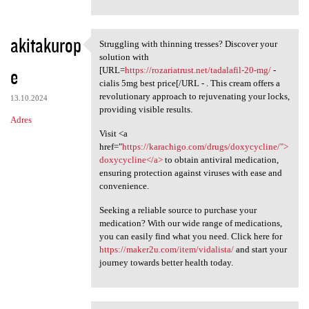
akitakurop
Struggling with thinning tresses? Discover your
Struggling with thinning
solution with
e
[URL=
https://rozariatrust.net/tadalafil-20-mg/
-
cialis 5mg best price[/URL - . This cream offers a
revolutionary approach to rejuvenating your locks,
13.10.2024
providing visible results.
Adres
Visit <a
href="
https://karachigo.com/drugs/doxycycline/">
doxycycline</a>
to obtain antiviral medication,
ensuring protection against viruses with ease and
convenience.
Seeking a reliable source to purchase your
medication? With our wide range of medications,
you can easily find what you need. Click here for
https://maker2u.com/item/vidalista/
and start your
journey towards better health today.