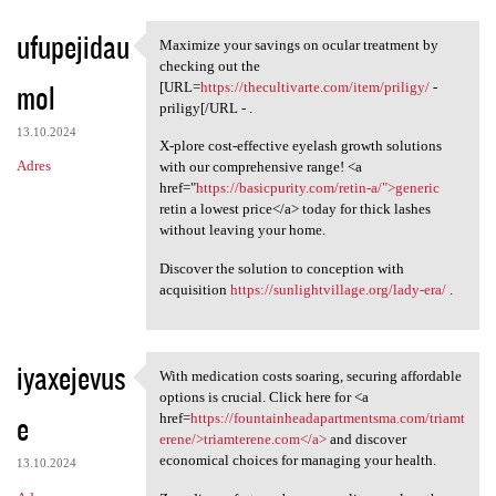
ufupejidau
Maximize your savings on ocular treatment by
Maximize your savings on
checking out the
mol
[URL=
https://thecultivarte.com/item/priligy/
-
priligy[/URL - .
13.10.2024
X-plore cost-effective eyelash growth solutions
Adres
with our comprehensive range! <a
href="
https://basicpurity.com/retin-a/">generic
retin a lowest price</a> today for thick lashes
without leaving your home.
Discover the solution to conception with
acquisition
https://sunlightvillage.org/lady-era/
.
iyaxejevus
With medication costs soaring, securing affordable
With medication costs soaring
options is crucial. Click here for <a
e
href=
https://fountainheadapartmentsma.com/triamt
erene/>triamterene.com</a>
and discover
economical choices for managing your health.
13.10.2024