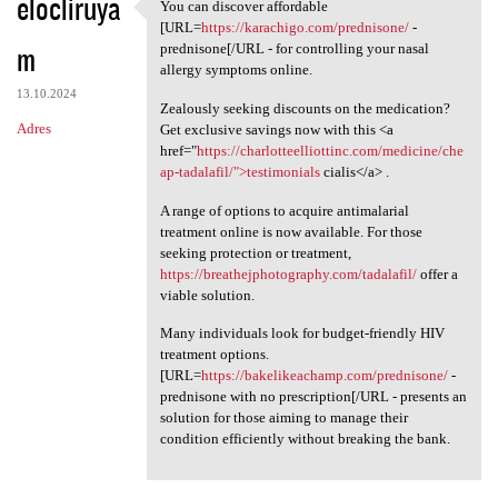
elocliruya
You can discover affordable
You can discover affordable
[URL=
https://karachigo.com/prednisone/
-
m
prednisone[/URL - for controlling your nasal
allergy symptoms online.
13.10.2024
Zealously seeking discounts on the medication?
Adres
Get exclusive savings now with this <a
href="
https://charlotteelliottinc.com/medicine/che
ap-tadalafil/">testimonials
cialis</a> .
A range of options to acquire antimalarial
treatment online is now available. For those
seeking protection or treatment,
https://breathejphotography.com/tadalafil/
offer a
viable solution.
Many individuals look for budget-friendly HIV
treatment options.
[URL=
https://bakelikeachamp.com/prednisone/
-
prednisone with no prescription[/URL - presents an
solution for those aiming to manage their
condition efficiently without breaking the bank.