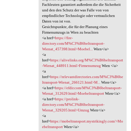
Fachleuten garantiert außerdem die die Sicherheit
und den den Schutz der was Falle von von
empfindlicher Technologie oder vertraulichen
Daten von ist von.
Gesichtspunkte, die für der Planung eines
Firmenumzugs in Wien zu beachten
<a href=
https://fire-
directory.com/M%C3%B6beltransport-
Wienat_457398.html>Moebel...
Wien</a>
<a
href=
https://alivelinks.org/M%C3%B6beltransport
-Wienat_448911.html>Firmenumzug
Wien </a>
<a
href=
https://relevantdirectories.com/M%C3%B6be
ltransport-Wienat_266121.html>M...
Wien</a>
<a href=
https://efdir.com/M%C3%B6beltransport-
Wienat_312629.html>Moebeltransport
Wien</a>
<a href=
https://prolink-
directory.com/M%C3%B6beltransport-
Wienat_329205.html>Umzug
Wien</a>
<a
href=
https://mobeltransport.mystrikingly.com/>Mo
ebeltransport
Wien</a>