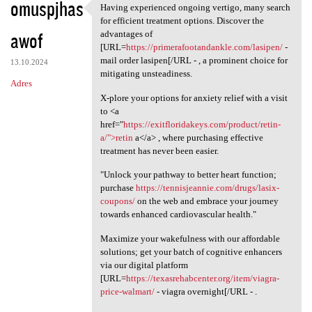
omuspjhas
Having experienced ongoing vertigo, many search
Having experienced ongoing
for efficient treatment options. Discover the
awof
advantages of
[URL=
https://primerafootandankle.com/lasipen/
-
mail order lasipen[/URL - , a prominent choice for
13.10.2024
mitigating unsteadiness.
Adres
X-plore your options for anxiety relief with a visit
to <a
href="
https://exitfloridakeys.com/product/retin-
a/">retin
a</a> , where purchasing effective
treatment has never been easier.
"Unlock your pathway to better heart function;
purchase
https://tennisjeannie.com/drugs/lasix-
coupons/
on the web and embrace your journey
towards enhanced cardiovascular health."
Maximize your wakefulness with our affordable
solutions; get your batch of cognitive enhancers
via our digital platform
[URL=
https://texasrehabcenter.org/item/viagra-
price-walmart/
- viagra overnight[/URL - .