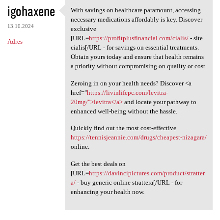
igohaxene
With savings on healthcare paramount, accessing
With savings on healthcare
necessary medications affordably is key. Discover
13.10.2024
exclusive
[URL=
https://profitplusfinancial.com/cialis/
- site
Adres
cialis[/URL - for savings on essential treatments.
Obtain yours today and ensure that health remains
a priority without compromising on quality or cost.
Zeroing in on your health needs? Discover <a
href="
https://livinlifepc.com/levitra-
20mg/">levitra</a>
and locate your pathway to
enhanced well-being without the hassle.
Quickly find out the most cost-effective
https://tennisjeannie.com/drugs/cheapest-nizagara/
online.
Get the best deals on
[URL=
https://davincipictures.com/product/stratter
a/
- buy generic online strattera[/URL - for
enhancing your health now.