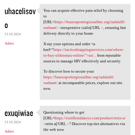
uhacelisov
You can acquire effective pain relief by choosing
You can acquire effective
to
o
[URL=
https://brazosportregionalfmc.org/tadalafil-
walmart/
- inexpensive cialis[/URL - , ensuring fast
delivery directly to your home.
13.10.2024
Adres
X-ray your options and order <a
href="
https://tacticaltrappingservices.com/where-
to-buy-zithromax-online/">azi...
from reputable
sources to manage HIV effectively and securely.
To discover how to secure your
https://brazosportregionalfmc.org/tadalafil-
walmart/
at incomparable prices, explore our site
now.
exuqiwiae
Questioning where to get
Questioning where to get [URL
[URL=
https://exitfloridakeys.com/product/retin-a/
13.10.2024
- retin a[/URL - ? Discover top-tier alternatives via
the web now.
Adres