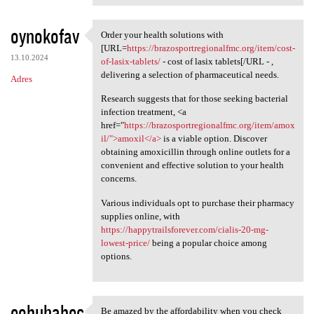
oynokofav
Order your health solutions with
Order your health solutions
[URL=
https://brazosportregionalfmc.org/item/cost-
13.10.2024
of-lasix-tablets/
- cost of lasix tablets[/URL - ,
delivering a selection of pharmaceutical needs.
Adres
Research suggests that for those seeking bacterial
infection treatment, <a
href="
https://brazosportregionalfmc.org/item/amox
il/">amoxil</a>
is a viable option. Discover
obtaining amoxicillin through online outlets for a
convenient and effective solution to your health
concerns.
Various individuals opt to purchase their pharmacy
supplies online, with
https://happytrailsforever.com/cialis-20-mg-
lowest-price/
being a popular choice among
options.
eobuhabec
Be amazed by the affordability when you check