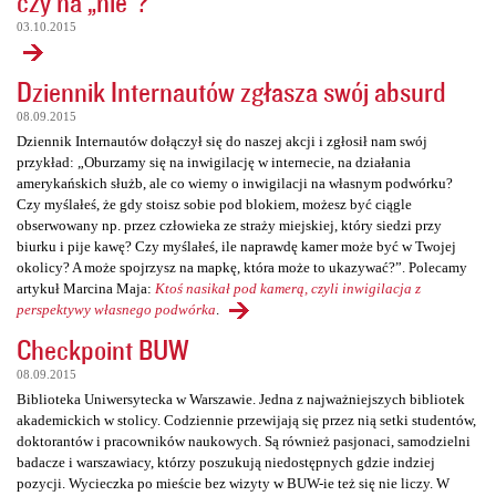
czy na „nie”?
03.10.2015
Dziennik Internautów zgłasza swój absurd
08.09.2015
Dziennik Internautów dołączył się do naszej akcji i zgłosił nam swój
przykład: „Oburzamy się na inwigilację w internecie, na działania
amerykańskich służb, ale co wiemy o inwigilacji na własnym podwórku?
Czy myślałeś, że gdy stoisz sobie pod blokiem, możesz być ciągle
obserwowany np. przez człowieka ze straży miejskiej, który siedzi przy
biurku i pije kawę? Czy myślałeś, ile naprawdę kamer może być w Twojej
okolicy? A może spojrzysz na mapkę, która może to ukazywać?”. Polecamy
artykuł Marcina Maja:
Ktoś nasikał pod kamerą, czyli inwigilacja z
perspektywy własnego podwórka
.
Checkpoint BUW
08.09.2015
Biblioteka Uniwersytecka w Warszawie. Jedna z najważniejszych bibliotek
akademickich w stolicy. Codziennie przewijają się przez nią setki studentów,
doktorantów i pracowników naukowych. Są również pasjonaci, samodzielni
badacze i warszawiacy, którzy poszukują niedostępnych gdzie indziej
pozycji. Wycieczka po mieście bez wizyty w BUW-ie też się nie liczy. W