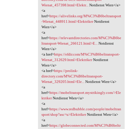
Wienat_457398.html>Elektr...
Notdienst Wien</a>
<a
href=
https://alivelinks.org/M%C3%B6beltransport
-Wienat_448911.html>Elektriker
Notdienst
Wien</a>
<a
href=
https://relevantdirectories.com/M%C3%B6be
ltransport-Wienat_266121.html>E...
Notdienst
Wien</a>
<a href=
https://efdir.com/M%C3%B6beltransport-
Wienat_312629.html>Elektriker
Notdienst
Wien</a>
<a href=
https://prolink-
directory.com/M%C3%B6beltransport-
Wienat_329205.html>Ele...
Notdienst Wien</a>
<a
href=
https://mobeltransport.mystrikingly.com/>Ele
ktriker
Notdienst Wien</a>
<a
href=
https://www.redbubble.com/people/mobeltran
sport/shop?asc=u>Elektriker
Notdienst Wien</a>
<a
href=
https://globeconnected.com/M%C3%B6beltr