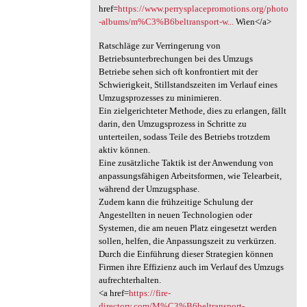
href=
https://www.perrysplacepromotions.org/photo
-albums/m%C3%B6beltransport-w...
Wien</a>
Ratschläge zur Verringerung von
Betriebsunterbrechungen bei des Umzugs
Betriebe sehen sich oft konfrontiert mit der
Schwierigkeit, Stillstandszeiten im Verlauf eines
Umzugsprozesses zu minimieren.
Ein zielgerichteter Methode, dies zu erlangen, fällt
darin, den Umzugsprozess in Schritte zu
unterteilen, sodass Teile des Betriebs trotzdem
aktiv können.
Eine zusätzliche Taktik ist der Anwendung von
anpassungsfähigen Arbeitsformen, wie Telearbeit,
während der Umzugsphase.
Zudem kann die frühzeitige Schulung der
Angestellten in neuen Technologien oder
Systemen, die am neuen Platz eingesetzt werden
sollen, helfen, die Anpassungszeit zu verkürzen.
Durch die Einführung dieser Strategien können
Firmen ihre Effizienz auch im Verlauf des Umzugs
aufrechterhalten.
<a href=
https://fire-
directory.com/M%C3%B6beltransport-