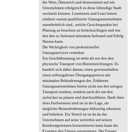
die Wien, Österreich und demonstriert auf wie
Unternehmen erfolgreich in diese lebendige Stadt
wechseln können. Leserinnen und Leser lernen
erfahren warum qualifizierte Umzugsunternehmen
unentbehrlich sind., welche Gesichtspunkte bei
Planung zu beachten zu berücksichtigen und wie
den den so Aufwand minimem Aufwand und Erfolg
Nutzen kann.
Die Wichtigkeit von professioneller
Umzugsservices verstehen
Ein Geschäftsumzug ist mehr als nur den den
physische Transport von Büroeinrichtungen. Es
handelt sich dabei darum, einen gewissenhaften
einen reibungslosen Übergangsprozess mit
minimalen Behinderungen des. Erfahrene
Umzugsunternehmen bieten nicht nur den nötigen
Transport sondern, sondern auch die um den
zielsicher zu planen und durchzuführen. Dank ihrer
ihres Fachwissens sind sie in der Lage, sie
mögliche Herausforderungen frühzeitig erkennen
und beheben. Ein Vorteil ist ist da da das
Unternehmen auf seine weiterhin auf seinen
Kernkompetenzen konzentrieren kann kann die
Experten den Umzug organisieren. Der Einsatz