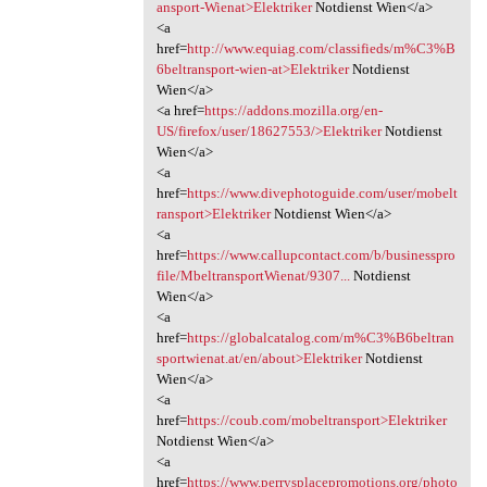
ansport-Wienat>Elektriker
Notdienst Wien</a>
<a
href=
http://www.equiag.com/classifieds/m%C3%B
6beltransport-wien-at>Elektriker
Notdienst
Wien</a>
<a href=
https://addons.mozilla.org/en-
US/firefox/user/18627553/>Elektriker
Notdienst
Wien</a>
<a
href=
https://www.divephotoguide.com/user/mobelt
ransport>Elektriker
Notdienst Wien</a>
<a
href=
https://www.callupcontact.com/b/businesspro
file/MbeltransportWienat/9307...
Notdienst
Wien</a>
<a
href=
https://globalcatalog.com/m%C3%B6beltran
sportwienat.at/en/about>Elektriker
Notdienst
Wien</a>
<a
href=
https://coub.com/mobeltransport>Elektriker
Notdienst Wien</a>
<a
href=
https://www.perrysplacepromotions.org/photo