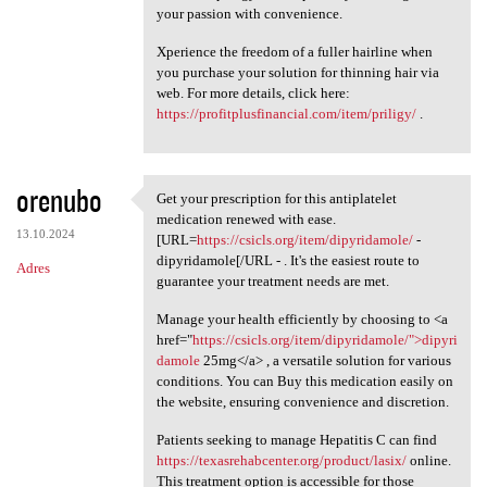
your passion with convenience.
Xperience the freedom of a fuller hairline when
you purchase your solution for thinning hair via
web. For more details, click here:
https://profitplusfinancial.com/item/priligy/
.
orenubo
Get your prescription for this antiplatelet
Get your prescription for
medication renewed with ease.
13.10.2024
[URL=
https://csicls.org/item/dipyridamole/
-
dipyridamole[/URL - . It's the easiest route to
Adres
guarantee your treatment needs are met.
Manage your health efficiently by choosing to <a
href="
https://csicls.org/item/dipyridamole/">dipyri
damole
25mg</a> , a versatile solution for various
conditions. You can Buy this medication easily on
the website, ensuring convenience and discretion.
Patients seeking to manage Hepatitis C can find
https://texasrehabcenter.org/product/lasix/
online.
This treatment option is accessible for those