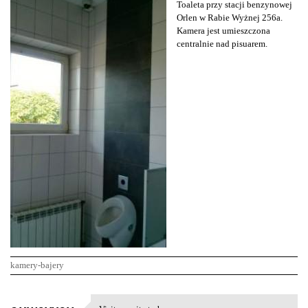
Toaleta przy stacji benzynowej
Orlen w Rabie Wyżnej 256a.
Kamera jest umieszczona
centralnie nad pisuarem.
kamery-bajery
K