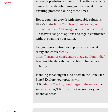
-20-mg/
- prednisone 20 mg[/URL - offers a reliable
Adres
choice. Consider obtaining your treatment online,
ensuring protection during these times.
Boost your hair growth with affordable solutions
like <a href="
https://csicls.org/item/kamagra-
online-pharmacy/">kamagra
online pharmacy</a>
. Discover a range of options and regain confidence
without straining your wallet.
Get your prescription for hepatitis B treatment
safely and conveniently.
https://mnsmiles.com/generic-nizagara-from-india/
is accessible via web pharmacies for immediate
delivery.
Planning for an urgent fund boost in the Lone Star
State? Explore your options with
[URL=
https://recipiy.com/drugs/zovirax-cream/
-
zovirax cream[/URL - ; a quick answer for your
financial needs.