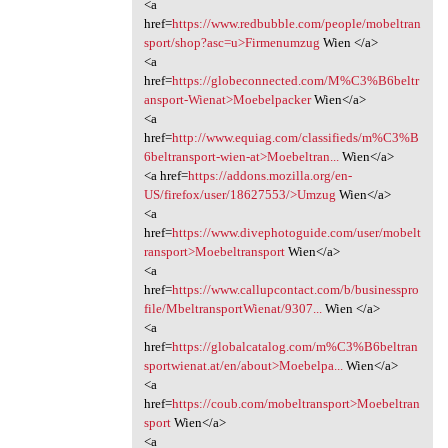
<a
href=
https://www.redbubble.com/people/mobeltran
sport/shop?asc=u>Firmenumzug
Wien </a>
<a
href=
https://globeconnected.com/M%C3%B6beltr
ansport-Wienat>Moebelpacker
Wien</a>
<a
href=
http://www.equiag.com/classifieds/m%C3%B
6beltransport-wien-at>Moebeltran...
Wien</a>
<a href=
https://addons.mozilla.org/en-
US/firefox/user/18627553/>Umzug
Wien</a>
<a
href=
https://www.divephotoguide.com/user/mobelt
ransport>Moebeltransport
Wien</a>
<a
href=
https://www.callupcontact.com/b/businesspro
file/MbeltransportWienat/9307...
Wien </a>
<a
href=
https://globalcatalog.com/m%C3%B6beltran
sportwienat.at/en/about>Moebelpa...
Wien</a>
<a
href=
https://coub.com/mobeltransport>Moebeltran
sport
Wien</a>
<a