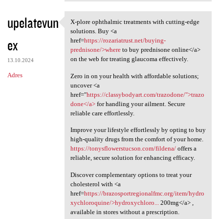
upelatevun
X-plore ophthalmic treatments with cutting-edge
X-plore ophthalmic treatments
solutions. Buy <a
ex
href=
https://rozariatrust.net/buying-
prednisone/>where
to buy prednisone online</a>
on the web for treating glaucoma effectively.
13.10.2024
Adres
Zero in on your health with affordable solutions;
uncover <a
href="
https://classybodyart.com/trazodone/">trazo
done</a>
for handling your ailment. Secure
reliable care effortlessly.
Improve your lifestyle effortlessly by opting to buy
high-quality drugs from the comfort of your home.
https://tonysflowerstucson.com/fildena/
offers a
reliable, secure solution for enhancing efficacy.
Discover complementary options to treat your
cholesterol with <a
href=
https://brazosportregionalfmc.org/item/hydro
xychloroquine/>hydroxychloro...
200mg</a> ,
available in stores without a prescription.