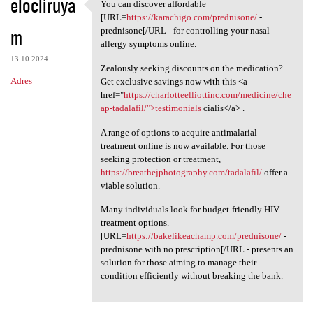
elocliruya
You can discover affordable
You can discover affordable
[URL=
https://karachigo.com/prednisone/
-
m
prednisone[/URL - for controlling your nasal
allergy symptoms online.
13.10.2024
Zealously seeking discounts on the medication?
Adres
Get exclusive savings now with this <a
href="
https://charlotteelliottinc.com/medicine/che
ap-tadalafil/">testimonials
cialis</a> .
A range of options to acquire antimalarial
treatment online is now available. For those
seeking protection or treatment,
https://breathejphotography.com/tadalafil/
offer a
viable solution.
Many individuals look for budget-friendly HIV
treatment options.
[URL=
https://bakelikeachamp.com/prednisone/
-
prednisone with no prescription[/URL - presents an
solution for those aiming to manage their
condition efficiently without breaking the bank.