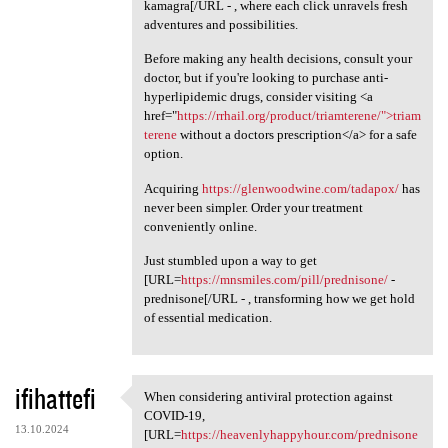
kamagra[/URL - , where each click unravels fresh
adventures and possibilities.
Before making any health decisions, consult your
doctor, but if you're looking to purchase anti-
hyperlipidemic drugs, consider visiting <a
href="
https://rrhail.org/product/triamterene/">triam
terene
without a doctors prescription</a> for a safe
option.
Acquiring
https://glenwoodwine.com/tadapox/
has
never been simpler. Order your treatment
conveniently online.
Just stumbled upon a way to get
[URL=
https://mnsmiles.com/pill/prednisone/
-
prednisone[/URL - , transforming how we get hold
of essential medication.
ifihattefi
When considering antiviral protection against
When considering antiviral
COVID-19,
13.10.2024
[URL=
https://heavenlyhappyhour.com/prednisone