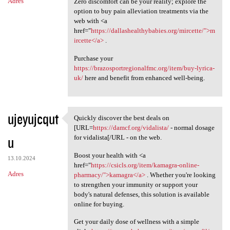
Adres
Zero discomfort can be your reality; explore the
option to buy pain alleviation treatments via the
web with <a
href="
https://dallashealthybabies.org/mircette/">m
ircette</a>
.
Purchase your
https://brazosportregionalfmc.org/item/buy-lyrica-
uk/
here and benefit from enhanced well-being.
ujeyujcqut
Quickly discover the best deals on
Quickly discover the best
[URL=
https://damcf.org/vidalista/
- normal dosage
u
for vidalista[/URL - on the web.
Boost your health with <a
13.10.2024
href="
https://csicls.org/item/kamagra-online-
Adres
pharmacy/">kamagra</a>
. Whether you're looking
to strengthen your immunity or support your
body's natural defenses, this solution is available
online for buying.
Get your daily dose of wellness with a simple