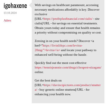
igohaxene
With savings on healthcare paramount, accessing
With savings on healthcare
necessary medications affordably is key. Discover
13.10.2024
exclusive
[URL=
https://profitplusfinancial.com/cialis/
- site
Adres
cialis[/URL - for savings on essential treatments.
Obtain yours today and ensure that health remains
a priority without compromising on quality or cost.
Zeroing in on your health needs? Discover <a
href="
https://livinlifepc.com/levitra-
20mg/">levitra</a>
and locate your pathway to
enhanced well-being without the hassle.
Quickly find out the most cost-effective
https://tennisjeannie.com/drugs/cheapest-nizagara/
online.
Get the best deals on
[URL=
https://davincipictures.com/product/stratter
a/
- buy generic online strattera[/URL - for
enhancing your health now.