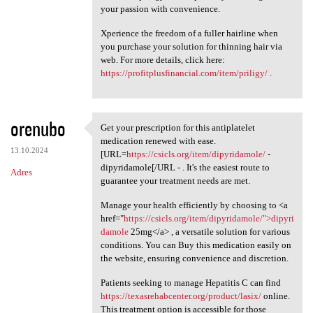
your passion with convenience.
Xperience the freedom of a fuller hairline when
you purchase your solution for thinning hair via
web. For more details, click here:
https://profitplusfinancial.com/item/priligy/
.
orenubo
Get your prescription for this antiplatelet
Get your prescription for
medication renewed with ease.
13.10.2024
[URL=
https://csicls.org/item/dipyridamole/
-
dipyridamole[/URL - . It's the easiest route to
Adres
guarantee your treatment needs are met.
Manage your health efficiently by choosing to <a
href="
https://csicls.org/item/dipyridamole/">dipyri
damole
25mg</a> , a versatile solution for various
conditions. You can Buy this medication easily on
the website, ensuring convenience and discretion.
Patients seeking to manage Hepatitis C can find
https://texasrehabcenter.org/product/lasix/
online.
This treatment option is accessible for those