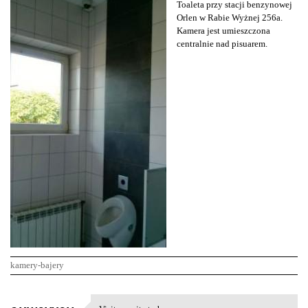
Toaleta przy stacji benzynowej
Orlen w Rabie Wyżnej 256a.
Kamera jest umieszczona
centralnie nad pisuarem.
kamery-bajery
K