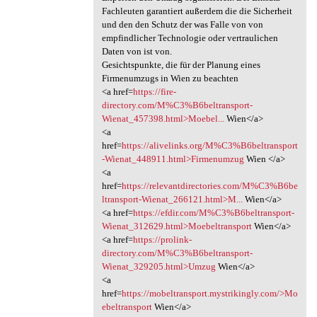
Fachleuten garantiert außerdem die die Sicherheit
und den den Schutz der was Falle von von
empfindlicher Technologie oder vertraulichen
Daten von ist von.
Gesichtspunkte, die für der Planung eines
Firmenumzugs in Wien zu beachten
<a href=
https://fire-
directory.com/M%C3%B6beltransport-
Wienat_457398.html>Moebel...
Wien</a>
<a
href=
https://alivelinks.org/M%C3%B6beltransport
-Wienat_448911.html>Firmenumzug
Wien </a>
<a
href=
https://relevantdirectories.com/M%C3%B6be
ltransport-Wienat_266121.html>M...
Wien</a>
<a href=
https://efdir.com/M%C3%B6beltransport-
Wienat_312629.html>Moebeltransport
Wien</a>
<a href=
https://prolink-
directory.com/M%C3%B6beltransport-
Wienat_329205.html>Umzug
Wien</a>
<a
href=
https://mobeltransport.mystrikingly.com/>Mo
ebeltransport
Wien</a>