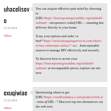
uhacelisov
You can acquire effective pain relief by choosing
You can acquire effective
to
o
[URL=
https://brazosportregionalfmc.org/tadalafil-
walmart/
- inexpensive cialis[/URL - , ensuring fast
delivery directly to your home.
13.10.2024
Adres
X-ray your options and order <a
href="
https://tacticaltrappingservices.com/where-
to-buy-zithromax-online/">azi...
from reputable
sources to manage HIV effectively and securely.
To discover how to secure your
https://brazosportregionalfmc.org/tadalafil-
walmart/
at incomparable prices, explore our site
now.
exuqiwiae
Questioning where to get
Questioning where to get [URL
[URL=
https://exitfloridakeys.com/product/retin-a/
13.10.2024
- retin a[/URL - ? Discover top-tier alternatives via
the web now.
Adres