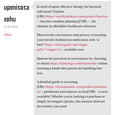
upenisosa
In need of rapid, effective therapy for bacterial
In need of rapid, effective
infections? Explore
xohu
[URL=
https://exitfloridakeys.com/product/bactrim
/
- bactrim canadian pharmacy[/URL - , the
ultimate in affordable healthcare solutions.
13.10.2024
Adres
Discover the convenience and privacy of securing
your erectile dysfunction medication with <a
href="
https://oliveogrill.com/viagra-
pills/">viagra</a>
, available now.
Harness the potential of convenience by choosing
to obtain
https://karachigo.com/finasteride/
online,
ensuring a hassle-free process for handling hair
loss.
A detailed guide to accessing
[URL=
https://tennisjeannie.com/product/predniso
ne/
- prednisone prescription on line[/URL - is now
available! Whether you're looking to purchase or
simply investigate options, this resource delivers
the entirety you need.