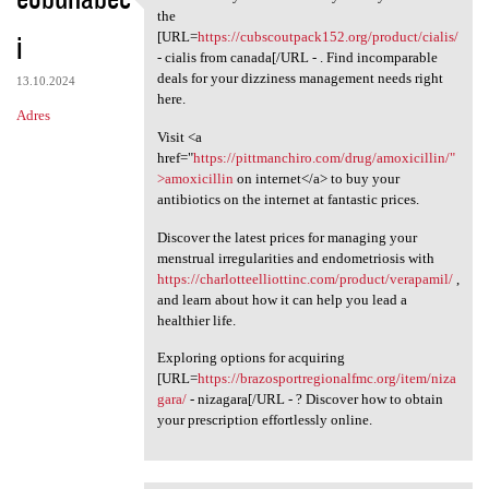
Be amazed by the
the
i
[URL=
https://cubscoutpack152.org/product/cialis/
- cialis from canada[/URL - . Find incomparable
deals for your dizziness management needs right
13.10.2024
here.
Adres
Visit <a
href="
https://pittmanchiro.com/drug/amoxicillin/"
>amoxicillin
on internet</a> to buy your
antibiotics on the internet at fantastic prices.
Discover the latest prices for managing your
menstrual irregularities and endometriosis with
https://charlotteelliottinc.com/product/verapamil/
,
and learn about how it can help you lead a
healthier life.
Exploring options for acquiring
[URL=
https://brazosportregionalfmc.org/item/niza
gara/
- nizagara[/URL - ? Discover how to obtain
your prescription effortlessly online.