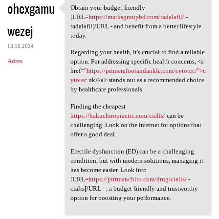
ohexgamu
Obtain your budget-friendly
Obtain your budget-friendly
[URL=
https://marksgroupbd.com/tadalafil/
-
wezej
tadalafil[/URL - and benefit from a better lifestyle
today.
13.10.2024
Regarding your health, it's crucial to find a reliable
Adres
option. For addressing specific health concerns, <a
href="
https://primerafootandankle.com/cytotec/">c
ytotec
uk</a> stands out as a recommended choice
by healthcare professionals.
Finding the cheapest
https://bakuchiropractic.com/cialis/
can be
challenging. Look on the internet for options that
offer a good deal.
Erectile dysfunction (ED) can be a challenging
condition, but with modern solutions, managing it
has become easier. Look into
[URL=
https://pittmanchiro.com/drug/cialis/
-
cialis[/URL - , a budget-friendly and trustworthy
option for boosting your performance.