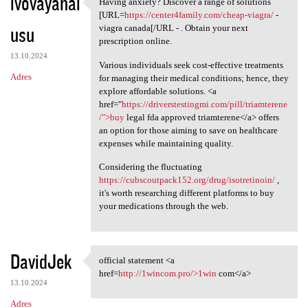
ivovayahal
Having anxiety? Discover a range of solutions
Having anxiety? Discover a
[URL=
https://center4family.com/cheap-viagra/
-
usu
viagra canada[/URL - . Obtain your next
prescription online.
13.10.2024
Various individuals seek cost-effective treatments
Adres
for managing their medical conditions; hence, they
explore affordable solutions. <a
href="
https://driverstestingmi.com/pill/triamterene
/">buy
legal fda approved triamterene</a> offers
an option for those aiming to save on healthcare
expenses while maintaining quality.
Considering the fluctuating
https://cubscoutpack152.org/drug/isotretinoin/
,
it's worth researching different platforms to buy
your medications through the web.
DavidJek
official statement <a
official statement <a href
href=
http://1wincom.pro/>1win
com</a>
13.10.2024
Adres