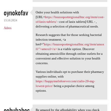
oynokofav
Order your health solutions with
Order your health solutions
[URL=
https://brazosportregionalfmc.org/item/cost-
13.10.2024
of-lasix-tablets/
- cost of lasix tablets[/URL - ,
delivering a selection of pharmaceutical needs.
Adres
Research suggests that for those seeking bacterial
infection treatment, <a
href="
https://brazosportregionalfmc.org/item/amox
il/">amoxil</a>
is a viable option. Discover
obtaining amoxicillin through online outlets for a
convenient and effective solution to your health
concerns.
Various individuals opt to purchase their pharmacy
supplies online, with
https://happytrailsforever.com/cialis-20-mg-
lowest-price/
being a popular choice among
options.
eobuhabec
Be amazed by the affordability when you check