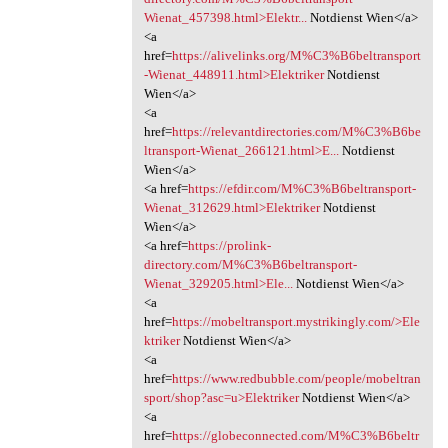
Wienat_457398.html>Elektr...
Notdienst Wien</a>
<a
href=
https://alivelinks.org/M%C3%B6beltransport
-Wienat_448911.html>Elektriker
Notdienst
Wien</a>
<a
href=
https://relevantdirectories.com/M%C3%B6be
ltransport-Wienat_266121.html>E...
Notdienst
Wien</a>
<a href=
https://efdir.com/M%C3%B6beltransport-
Wienat_312629.html>Elektriker
Notdienst
Wien</a>
<a href=
https://prolink-
directory.com/M%C3%B6beltransport-
Wienat_329205.html>Ele...
Notdienst Wien</a>
<a
href=
https://mobeltransport.mystrikingly.com/>Ele
ktriker
Notdienst Wien</a>
<a
href=
https://www.redbubble.com/people/mobeltran
sport/shop?asc=u>Elektriker
Notdienst Wien</a>
<a
href=
https://globeconnected.com/M%C3%B6beltr