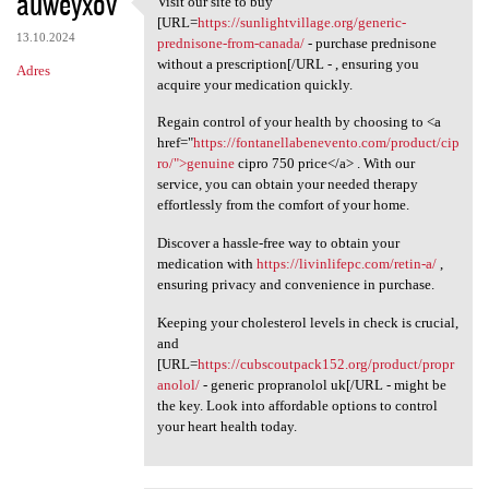
auweyxov
Visit our site to buy
Visit our site to buy [URL
o
[URL=
https://sunlightvillage.org/generic-
13.10.2024
m
prednisone-from-canada/
- purchase prednisone
without a prescription[/URL - , ensuring you
Adres
e
acquire your medication quickly.
n
Regain control of your health by choosing to <a
t
href="
https://fontanellabenevento.com/product/cip
ro/">genuine
cipro 750 price</a> . With our
a
service, you can obtain your needed therapy
r
effortlessly from the comfort of your home.
z
Discover a hassle-free way to obtain your
e
medication with
https://livinlifepc.com/retin-a/
,
ensuring privacy and convenience in purchase.
Keeping your cholesterol levels in check is crucial,
and
[URL=
https://cubscoutpack152.org/product/propr
anolol/
- generic propranolol uk[/URL - might be
the key. Look into affordable options to control
your heart health today.