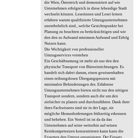
die Wien, Österreich und demonstriert auf wie
Unternehmen erfolgreich in diese lebendige Stadt
wechseln können. Leserinnen und Leser lernen
erfahren warum qualifizierte Umzugsunternehmen
unentbehrlich sind., welche Gesichtspunkte bei
Planung zu beachten zu berücksichtigen und wie
den den so Aufwand minimem Aufwand und Erfolg
Nutzen kann.
Die Wichtigkeit von professioneller
Umzugsservices verstehen
Ein Geschäftsumzug ist mehr als nur den den
physische Transport von Büroeinrichtungen. Es
handelt sich dabei darum, einen gewissenhaften
einen reibungslosen Übergangsprozess mit
minimalen Behinderungen des. Erfahrene
Umzugsunternehmen bieten nicht nur den nötigen
Transport sondern, sondern auch die um den
zielsicher zu planen und durchzuführen. Dank ihrer
ihres Fachwissens sind sie in der Lage, sie
mögliche Herausforderungen frühzeitig erkennen
und beheben. Ein Vorteil ist ist da da das
Unternehmen auf seine weiterhin auf seinen
Kernkompetenzen konzentrieren kann kann die
Experten den Umzug organisieren. Der Einsatz