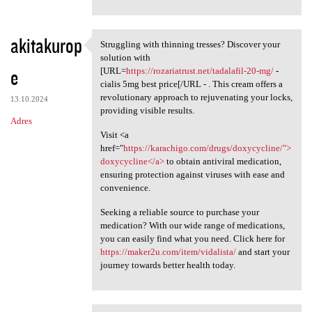
akitakurop
Struggling with thinning tresses? Discover your
Struggling with thinning
solution with
e
[URL=
https://rozariatrust.net/tadalafil-20-mg/
-
cialis 5mg best price[/URL - . This cream offers a
revolutionary approach to rejuvenating your locks,
13.10.2024
providing visible results.
Adres
Visit <a
href="
https://karachigo.com/drugs/doxycycline/">
doxycycline</a>
to obtain antiviral medication,
ensuring protection against viruses with ease and
convenience.
Seeking a reliable source to purchase your
medication? With our wide range of medications,
you can easily find what you need. Click here for
https://maker2u.com/item/vidalista/
and start your
journey towards better health today.