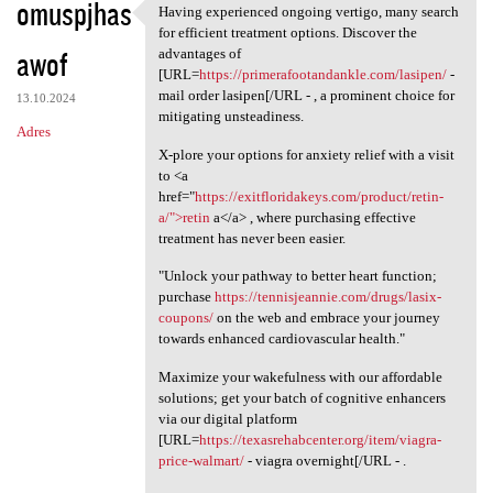
omuspjhas
Having experienced ongoing vertigo, many search
Having experienced ongoing
for efficient treatment options. Discover the
awof
advantages of
[URL=
https://primerafootandankle.com/lasipen/
-
mail order lasipen[/URL - , a prominent choice for
13.10.2024
mitigating unsteadiness.
Adres
X-plore your options for anxiety relief with a visit
to <a
href="
https://exitfloridakeys.com/product/retin-
a/">retin
a</a> , where purchasing effective
treatment has never been easier.
"Unlock your pathway to better heart function;
purchase
https://tennisjeannie.com/drugs/lasix-
coupons/
on the web and embrace your journey
towards enhanced cardiovascular health."
Maximize your wakefulness with our affordable
solutions; get your batch of cognitive enhancers
via our digital platform
[URL=
https://texasrehabcenter.org/item/viagra-
price-walmart/
- viagra overnight[/URL - .