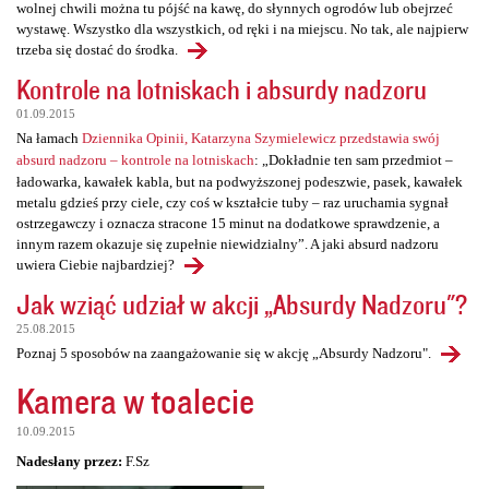
wolnej chwili można tu pójść na kawę, do słynnych ogrodów lub obejrzeć
wystawę. Wszystko dla wszystkich, od ręki i na miejscu. No tak, ale najpierw
trzeba się dostać do środka.
Kontrole na lotniskach i absurdy nadzoru
01.09.2015
Na łamach
Dziennika Opinii, Katarzyna Szymielewicz przedstawia swój
absurd nadzoru – kontrole na lotniskach
: „Dokładnie ten sam przedmiot –
ładowarka, kawałek kabla, but na podwyższonej podeszwie, pasek, kawałek
metalu gdzieś przy ciele, czy coś w kształcie tuby – raz uruchamia sygnał
ostrzegawczy i oznacza stracone 15 minut na dodatkowe sprawdzenie, a
innym razem okazuje się zupełnie niewidzialny”. A jaki absurd nadzoru
uwiera Ciebie najbardziej?
Jak wziąć udział w akcji „Absurdy Nadzoru"?
25.08.2015
Poznaj 5 sposobów na zaangażowanie się w akcję „Absurdy Nadzoru".
Kamera w toalecie
10.09.2015
Nadesłany przez:
F.Sz