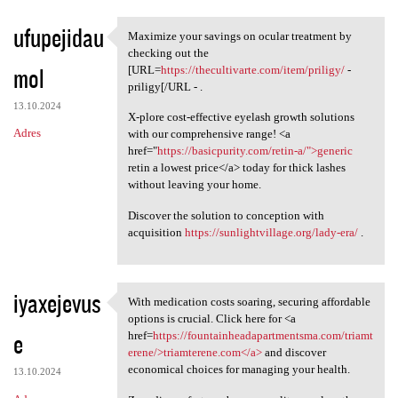
ufupejidau
Maximize your savings on ocular treatment by
Maximize your savings on
checking out the
mol
[URL=
https://thecultivarte.com/item/priligy/
-
priligy[/URL - .
13.10.2024
X-plore cost-effective eyelash growth solutions
Adres
with our comprehensive range! <a
href="
https://basicpurity.com/retin-a/">generic
retin a lowest price</a> today for thick lashes
without leaving your home.
Discover the solution to conception with
acquisition
https://sunlightvillage.org/lady-era/
.
iyaxejevus
With medication costs soaring, securing affordable
With medication costs soaring
options is crucial. Click here for <a
e
href=
https://fountainheadapartmentsma.com/triamt
erene/>triamterene.com</a>
and discover
economical choices for managing your health.
13.10.2024