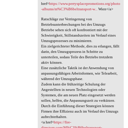
href=
https://www.perrysplacepromotions.org/photo
-albums/m%C3%B6beltransport-w...
Wien</a>
Ratschläge zur Verringerung von
Betriebsunterbrechungen bei des Umzugs
Betriebe sehen sich oft konfrontiert mit der
Schwierigkeit, Stillstandszeiten im Verlauf eines
Umzugsprozesses zu minimieren.
Ein zielgerichteter Methode, dies zu erlangen, fällt
darin, den Umzugsprozess in Schritte zu
unterteilen, sodass Teile des Betriebs trotzdem
aktiv können.
Eine zusätzliche Taktik ist der Anwendung von
anpassungsfähigen Arbeitsformen, wie Telearbeit,
während der Umzugsphase.
Zudem kann die frühzeitige Schulung der
Angestellten in neuen Technologien oder
Systemen, die am neuen Platz eingesetzt werden
sollen, helfen, die Anpassungszeit zu verkürzen.
Durch die Einführung dieser Strategien können
Firmen ihre Effizienz auch im Verlauf des Umzugs
aufrechterhalten.
<a href=
https://fire-
directory.com/M%C3%B6beltransport-