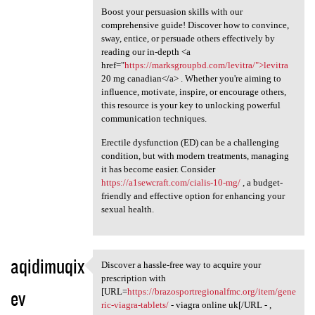
Boost your persuasion skills with our
comprehensive guide! Discover how to convince,
sway, entice, or persuade others effectively by
reading our in-depth <a
href="
https://marksgroupbd.com/levitra/">levitra
20 mg canadian</a> . Whether you're aiming to
influence, motivate, inspire, or encourage others,
this resource is your key to unlocking powerful
communication techniques.
Erectile dysfunction (ED) can be a challenging
condition, but with modern treatments, managing
it has become easier. Consider
https://a1sewcraft.com/cialis-10-mg/
, a budget-
friendly and effective option for enhancing your
sexual health.
aqidimuqix
Discover a hassle-free way to acquire your
Discover a hassle-free way to
prescription with
ev
[URL=
https://brazosportregionalfmc.org/item/gene
ric-viagra-tablets/
- viagra online uk[/URL - ,