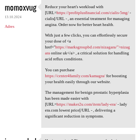
momoxvug
Reduce your heart's workload with
Reduce your heart's workload
[URL=
https://profitplusfinancial.com/cialis-5mg/
-
13.10.2024
cialis[/URL - , an essential treatment for managing
angina. Order now for better heart health.
Adres
With just a few clicks, you can effortlessly secure
your dose of <a
href="
https://marksgroupbd.com/nizagara/">nizag
ara
online uk</a> , a critical solution for handling
acid reflux conditions.
You can purchase
https://center4family.com/kamagra/
for boosting
your health easily through our website.
The management for benign prostatic hyperplasia
has been made easier with
[URL=
https://maker2u.com/item/lady-era/
- lady
era.com lowest price[/URL - , delivering a
significant reduction in symptoms.