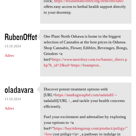
click;
https://texasrehabcenter.org/item/erectafil/
offers easy access to herbal health support directly
to your doorstep.
RubenOffet
One Plant North Oshawa is home to the biggest
One Plant North Oshawa is
selection of Cannabis at the best prices in Oshawa.
13.10.2024
Shop Cannabis, Flower, Edibles, Beverages, Bongs,
Grinders <a
Adres
href=
https://www.motobuy.com.tw/banner_direct.p
hp?b_id=2&url=https://brampton...
oladavara
Discover potent treatment options with
Discover potent treatment
[URL=
https://marksgroupbd.com/tadalafil/
-
13.10.2024
tadalafil[/URL - , and tackle your health concerns
efficiently.
Adres
Fuel your excitement and adrenaline by exploring
your options to <a
href="
https://bayridersgroup.com/product/priligy/"
>low
cost priligy</a> , a pathway to indulge in