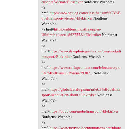
ansport-Wienat>Elektriker
Notdienst Wien</a>
<a
href=
http://www.equiag.com/classifieds/m%C3%B
6beltransport-wien-at>Elektriker
Notdienst
Wien</a>
<a href=
https://addons.mozilla.org/en-
US/firefox/user/18627553/>Elektriker
Notdienst
Wien</a>
<a
href=
https://www.divephotoguide.com/user/mobelt
ransport>Elektriker
Notdienst Wien</a>
<a
href=
https://www.callupcontact.com/b/businesspro
file/MbeltransportWienat/9307...
Notdienst
Wien</a>
<a
href=
https://globalcatalog.com/m%C3%B6beltran
sportwienat.at/en/about>Elektriker
Notdienst
Wien</a>
<a
href=
https://coub.com/mobeltransport>Elektriker
Notdienst Wien</a>
<a
href=
https://www.perrysplacepromotions.org/photo