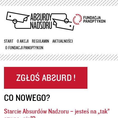
Przejdź
do
treści
START
O AKCJI
REGULAMIN
AKTUALNOŚCI
O FUNDACJI PANOPTYKON
CO NOWEGO?
Starcie Absurdów Nadzoru – jesteś na „tak”