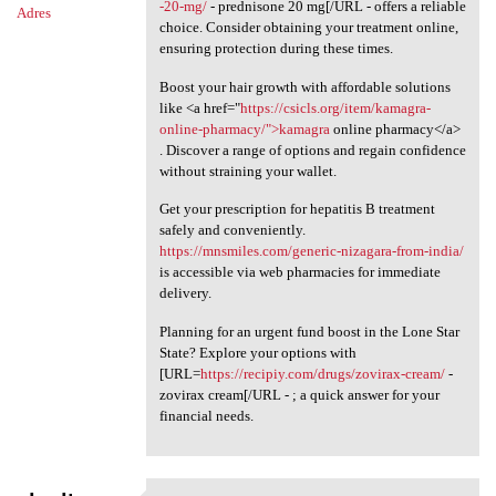
-20-mg/
- prednisone 20 mg[/URL - offers a reliable
Adres
choice. Consider obtaining your treatment online,
ensuring protection during these times.
Boost your hair growth with affordable solutions
like <a href="
https://csicls.org/item/kamagra-
online-pharmacy/">kamagra
online pharmacy</a>
. Discover a range of options and regain confidence
without straining your wallet.
Get your prescription for hepatitis B treatment
safely and conveniently.
https://mnsmiles.com/generic-nizagara-from-india/
is accessible via web pharmacies for immediate
delivery.
Planning for an urgent fund boost in the Lone Star
State? Explore your options with
[URL=
https://recipiy.com/drugs/zovirax-cream/
-
zovirax cream[/URL - ; a quick answer for your
financial needs.