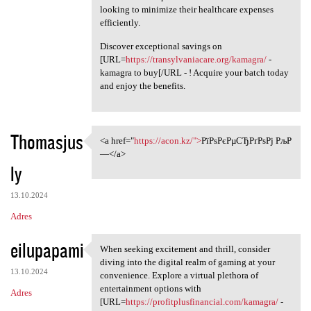
looking to minimize their healthcare expenses
efficiently.
Discover exceptional savings on
[URL=
https://transylvaniacare.org/kamagra/
-
kamagra to buy[/URL - ! Acquire your batch today
and enjoy the benefits.
Thomasjus
<a href="
https://acon.kz/">
РїРѕРєРµСЂРґРѕРј РљР
<a href="https://acon.kz/"
—</a>
ly
13.10.2024
Adres
eilupapami
When seeking excitement and thrill, consider
When seeking excitement and
diving into the digital realm of gaming at your
13.10.2024
convenience. Explore a virtual plethora of
entertainment options with
Adres
[URL=
https://profitplusfinancial.com/kamagra/
-