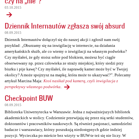
czy na „nie”?
03.10.2015
Dziennik Internautów zgłasza swój absurd
08.09.2015
Dziennik Internautów dołączył się do naszej akcji i zgłosił nam swój
przykład: „Oburzamy się na inwigilację w internecie, na działania
amerykańskich służb, ale co wiemy o inwigilacji na własnym podwórku?
Czy myślałeś, że gdy stoisz sobie pod blokiem, możesz być ciągle
obserwowany np. przez człowieka ze straży miejskiej, który siedzi przy
biurku i pije kawę? Czy myślałeś, ile naprawdę kamer może być w Twojej
okolicy? A może spojrzysz na mapkę, która może to ukazywać?”. Polecamy
artykuł Marcina Maja:
Ktoś nasikał pod kamerą, czyli inwigilacja z
perspektywy własnego podwórka
.
Checkpoint BUW
08.09.2015
Biblioteka Uniwersytecka w Warszawie. Jedna z najważniejszych bibliotek
akademickich w stolicy. Codziennie przewijają się przez nią setki studentów,
doktorantów i pracowników naukowych. Są również pasjonaci, samodzielni
badacze i warszawiacy, którzy poszukują niedostępnych gdzie indziej
pozycji. Wycieczka po mieście bez wizyty w BUW-ie też się nie liczy. W