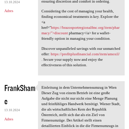
ensuring discretion and comfort in ordering.
13.10.2024
Adres
Considering the cost of managing your health,
finding economical treatments is key. Explore the
<a
href="
https://brazosportregionalfmc.org/item/phar
macy/">discount
pharmacy</a> for a wallet-
friendly option in managing your condition.
Discover unparalleled savings with our unmatched
offer:
https://profitplusfinancial.com/item/amoxil/
. Secure your supply now and enjoy the
effectiveness of this solution.
FrankSham
Einleitung in dem Unternehmensumzug in Wien
Einleitung in dem
Dieser Zug von einem Betrieb ist eine große
e
Aufgabe die nicht nur nicht eine Menge Planung
und feinfühliges Handwerk benötigt. Wiener Stadt,
die als wirtschaftliches Kern der Republik
13.10.2024
Österreich, stellt sich dar als ein Ziel von
Adres
Firmenumzüge. Der Artikel stellt einen
detaillierten Einblick in die die Firmenumzugs in